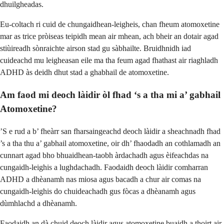
dhuilgheadas.
Eu-coltach ri cuid de chungaidhean-leigheis, chan fheum atomoxetine
mar as trice pròiseas teipidh mean air mhean, ach bheir an dotair agad
stiùireadh sònraichte airson stad gu sàbhailte. Bruidhnidh iad
cuideachd mu leigheasan eile ma tha feum agad fhathast air riaghladh
ADHD às deidh dhut stad a ghabhail de atomoxetine.
Am faod mi deoch làidir òl fhad ‘s a tha mi a’ gabhail
Atomoxetine?
’S e rud a b’ fheàrr san fharsaingeachd deoch làidir a sheachnadh fhad
’s a tha thu a’ gabhail atomoxetine, oir dh’ fhaodadh an cothlamadh an
cunnart agad bho bhuaidhean-taobh àrdachadh agus èifeachdas na
cungaidh-leighis a lughdachadh. Faodaidh deoch làidir comharran
ADHD a dhèanamh nas miosa agus bacadh a chur air comas na
cungaidh-leighis do chuideachadh gus fòcas a dhèanamh agus
dùmhlachd a dhèanamh.
Faodaidh an dà chuid deoch làidir agus atomoxetine buaidh a thoirt air