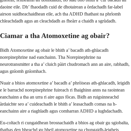
daoine eile. Dh’ fhaodadh cuid de dhotairean a òrdachadh far-label
airson suidheachaidhean eile, ach tha ADHD fhathast na phrìomh
chleachdadh agus an cleachdadh as fheàrr a chaidh a sgrùdadh.
Ciamar a tha Atomoxetine ag obair?
Bidh Atomoxetine ag obair le bhith a’ bacadh ath-ghlacadh
norepinephrine nad eanchainn. Tha Norepinephrine na
neurotransmitter a tha a’ cluich pàirt chudromach ann an aire, rabhadh,
agus gnìomh gnìomhach.
Nuair a bhios atomoxetine a’ bacadh a’ phròiseas ath-ghlacadh, leigidh
e le barrachd norepinephrine fuireach ri fhaighinn anns na raointean
eanchainn a tha an urra ri aire agus fòcas. Bidh an ruigsinneachd
àrdaichte seo a’ cuideachadh le bhith a’ leasachadh comas na h-
eanchainn aire a riaghladh agus comharran ADHD a lughdachadh.
Eu-coltach ri cungaidhean brosnachaidh a bhios ag obair gu sgiobalta,
thathas den bheachd gu bheil atomoxetine na chungaidh-leigheis