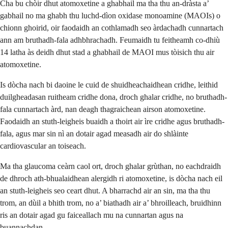
Cha bu chòir dhut atomoxetine a ghabhail ma tha thu an-dràsta a’
gabhail no ma ghabh thu luchd-dìon oxidase monoamine (MAOIs) o
chionn ghoirid, oir faodaidh an cothlamadh seo àrdachadh cunnartach
ann am bruthadh-fala adhbhrachadh. Feumaidh tu feitheamh co-dhiù
14 latha às deidh dhut stad a ghabhail de MAOI mus tòisich thu air
atomoxetine.
Is dòcha nach bi daoine le cuid de shuidheachaidhean cridhe, leithid
duilgheadasan ruitheam cridhe dona, droch ghalar cridhe, no bruthadh-
fala cunnartach àrd, nan deagh thagraichean airson atomoxetine.
Faodaidh an stuth-leigheis buaidh a thoirt air ìre cridhe agus bruthadh-
fala, agus mar sin nì an dotair agad measadh air do shlàinte
cardiovascular an toiseach.
Ma tha glaucoma ceàrn caol ort, droch ghalar grùthan, no eachdraidh
de dhroch ath-bhualaidhean alergidh ri atomoxetine, is dòcha nach eil
an stuth-leigheis seo ceart dhut. A bharrachd air an sin, ma tha thu
trom, an dùil a bhith trom, no a’ biathadh air a’ bhroilleach, bruidhinn
ris an dotair agad gu faiceallach mu na cunnartan agus na
buannachdan.