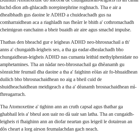
luchd-dìon ath-ghlacadh norepinephrine roghnach. Tha e air a
dhealbhadh gus daoine le ADHD a chuideachadh gus na
comharraidhean aca a riaghladh nas fheàrr le bhith a' cothromachadh
cheimigean eanchainn a bheir buaidh air aire agus smachd impulse.
Thathas den bheachd gur e leigheas ADHD neo-bhrosnachail a th'
anns a' chungaidh-leigheis seo, a tha ga eadar-dhealachadh bho
chungaidhean-leigheis ADHD nas cumanta leithid methylphenidate no
amphetamines. Tha an nàdar neo-bhrosnachail ga dhèanamh gu
sònraichte feumail dha daoine a tha a' faighinn eòlas air fo-bhuaidhean
duilich bho bhrosnachaidhean no aig a bheil cuid de
shuidheachaidhean meidigeach a tha a' dèanamh brosnachaidhean mì-
fhreagarrach.
Tha Atomoxetine a' tighinn ann an cruth capsal agus thathar ga
ghabhail leis a' bheul aon uair no dà uair san latha. Tha an cungaidh-
leigheis ri fhaighinn ann an diofar neartan gus leigeil le dotairean an
dòs cheart a lorg airson feumalachdan gach neach.