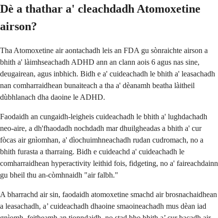
Dè a thathar a' cleachdadh Atomoxetine
airson?
Tha Atomoxetine air aontachadh leis an FDA gu sònraichte airson a
bhith a' làimhseachadh ADHD ann an clann aois 6 agus nas sine,
deugairean, agus inbhich. Bidh e a' cuideachadh le bhith a' leasachadh
nan comharraidhean bunaiteach a tha a' dèanamh beatha làitheil
dùbhlanach dha daoine le ADHD.
Faodaidh an cungaidh-leigheis cuideachadh le bhith a' lughdachadh
neo-aire, a dh'fhaodadh nochdadh mar dhuilgheadas a bhith a' cur
fòcas air gnìomhan, a' dìochuimhneachadh rudan cudromach, no a
bhith furasta a tharraing. Bidh e cuideachd a' cuideachadh le
comharraidhean hyperactivity leithid fois, fidgeting, no a' faireachdainn
gu bheil thu an-còmhnaidh "air falbh."
A bharrachd air sin, faodaidh atomoxetine smachd air brosnachaidhean
a leasachadh, a’ cuideachadh dhaoine smaoineachadh mus dèan iad
gnìomh, feitheamh an tionndaidh, no stad bho bhith a’ cur bacadh air