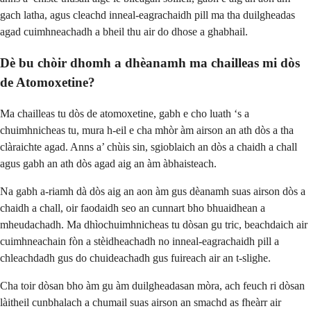
gach latha, agus cleachd inneal-eagrachaidh pill ma tha duilgheadas
agad cuimhneachadh a bheil thu air do dhose a ghabhail.
Dè bu chòir dhomh a dhèanamh ma chailleas mi dòs
de Atomoxetine?
Ma chailleas tu dòs de atomoxetine, gabh e cho luath ‘s a
chuimhnicheas tu, mura h-eil e cha mhòr àm airson an ath dòs a tha
clàraichte agad. Anns a’ chùis sin, sgioblaich an dòs a chaidh a chall
agus gabh an ath dòs agad aig an àm àbhaisteach.
Na gabh a-riamh dà dòs aig an aon àm gus dèanamh suas airson dòs a
chaidh a chall, oir faodaidh seo an cunnart bho bhuaidhean a
mheudachadh. Ma dhìochuimhnicheas tu dòsan gu tric, beachdaich air
cuimhneachain fòn a stèidheachadh no inneal-eagrachaidh pill a
chleachdadh gus do chuideachadh gus fuireach air an t-slighe.
Cha toir dòsan bho àm gu àm duilgheadasan mòra, ach feuch ri dòsan
làitheil cunbhalach a chumail suas airson an smachd as fheàrr air