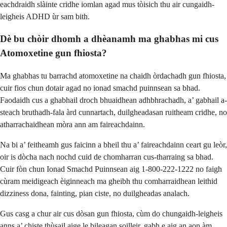
eachdraidh slàinte cridhe iomlan agad mus tòisich thu air cungaidh-
leigheis ADHD ùr sam bith.
Dè bu chòir dhomh a dhèanamh ma ghabhas mi cus
Atomoxetine gun fhiosta?
Ma ghabhas tu barrachd atomoxetine na chaidh òrdachadh gun fhiosta,
cuir fios chun dotair agad no ionad smachd puinnsean sa bhad.
Faodaidh cus a ghabhail droch bhuaidhean adhbhrachadh, a’ gabhail a-
steach bruthadh-fala àrd cunnartach, duilgheadasan ruitheam cridhe, no
atharrachaidhean mòra ann am faireachdainn.
Na bi a’ feitheamh gus faicinn a bheil thu a’ faireachdainn ceart gu leòr,
oir is dòcha nach nochd cuid de chomharran cus-tharraing sa bhad.
Cuir fòn chun Ionad Smachd Puinnsean aig 1-800-222-1222 no faigh
cùram meidigeach èiginneach ma gheibh thu comharraidhean leithid
dizziness dona, fainting, pian ciste, no duilgheadas analach.
Gus casg a chur air cus dòsan gun fhiosta, cùm do chungaidh-leigheis
anns a’ chiste thùsail aige le bileagan soilleir, gabh e aig an aon àm