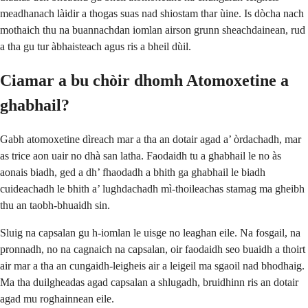
meadhanach làidir a thogas suas nad shiostam thar ùine. Is dòcha nach
mothaich thu na buannachdan iomlan airson grunn sheachdainean, rud
a tha gu tur àbhaisteach agus ris a bheil dùil.
Ciamar a bu chòir dhomh Atomoxetine a
ghabhail?
Gabh atomoxetine dìreach mar a tha an dotair agad a’ òrdachadh, mar
as trice aon uair no dhà san latha. Faodaidh tu a ghabhail le no às
aonais biadh, ged a dh’ fhaodadh a bhith ga ghabhail le biadh
cuideachadh le bhith a’ lughdachadh mì-thoileachas stamag ma gheibh
thu an taobh-bhuaidh sin.
Sluig na capsalan gu h-iomlan le uisge no leaghan eile. Na fosgail, na
pronnadh, no na cagnaich na capsalan, oir faodaidh seo buaidh a thoirt
air mar a tha an cungaidh-leigheis air a leigeil ma sgaoil nad bhodhaig.
Ma tha duilgheadas agad capsalan a shlugadh, bruidhinn ris an dotair
agad mu roghainnean eile.