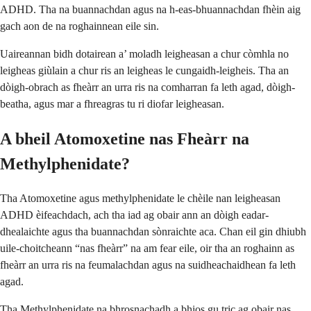
ADHD. Tha na buannachdan agus na h-eas-bhuannachdan fhèin aig
gach aon de na roghainnean eile sin.
Uaireannan bidh dotairean a’ moladh leigheasan a chur còmhla no
leigheas giùlain a chur ris an leigheas le cungaidh-leigheis. Tha an
dòigh-obrach as fheàrr an urra ris na comharran fa leth agad, dòigh-
beatha, agus mar a fhreagras tu ri diofar leigheasan.
A bheil Atomoxetine nas Fheàrr na
Methylphenidate?
Tha Atomoxetine agus methylphenidate le chèile nan leigheasan
ADHD èifeachdach, ach tha iad ag obair ann an dòigh eadar-
dhealaichte agus tha buannachdan sònraichte aca. Chan eil gin dhiubh
uile-choitcheann “nas fheàrr” na am fear eile, oir tha an roghainn as
fheàrr an urra ris na feumalachdan agus na suidheachaidhean fa leth
agad.
Tha Methylphenidate na bhrosnachadh a bhios gu tric ag obair nas