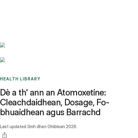
Benchmarks
Stories
FAQ
Sign up / Log in
HEALTH LIBRARY
Dè a th' ann an Atomoxetine:
Cleachdaidhean, Dosage, Fo-
bhuaidhean agus Barrachd
Last updated
3mh dhen Ghiblean 2026