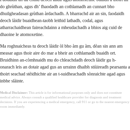
do ghrùthan, agus dh’ fhaodadh an cothlamadh an cunnart bho
dhuilgheadasan grùthan àrdachadh. A bharrachd air an sin, faodaidh
deoch làidir buaidhean-taobh leithid lathadh, codal, agus
atharrachaidhean faireachdainn a mheudachadh a bhios aig cuid de
dhaoine le atomoxetine.
Ma roghnaicheas tu deoch làidir òl bho àm gu àm, dèan sin ann am
measar agus thoir aire do mar a bheir an cothlamadh buaidh ort.
Bruidhinn an-còmhnaidh mu do chleachdadh deoch làidir gu h-
onarach leis an dotair agad gus an urrainn dhaibh stiùireadh pearsanta a
thoirt seachad stèidhichte air an t-suidheachadh sònraichte agad agus
inbhe slàinte.
Medical Disclaimer:
This article is for informational purposes only and does not constitute
medical advice. Always consult a qualified healthcare provider for diagnosis and treatment
decisions. If you are experiencing a medical emergency, call 911 or go to the nearest emergency
room immediately.