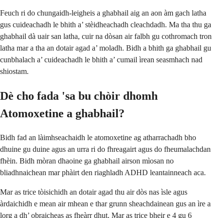
Feuch ri do chungaidh-leigheis a ghabhail aig an aon àm gach latha
gus cuideachadh le bhith a’ stèidheachadh cleachdadh. Ma tha thu ga
ghabhail dà uair san latha, cuir na dòsan air falbh gu cothromach tron
latha mar a tha an dotair agad a’ moladh. Bidh a bhith ga ghabhail gu
cunbhalach a’ cuideachadh le bhith a’ cumail ìrean seasmhach nad
shiostam.
Dè cho fada 'sa bu chòir dhomh
Atomoxetine a ghabhail?
Bidh fad an làimhseachaidh le atomoxetine ag atharrachadh bho
dhuine gu duine agus an urra ri do fhreagairt agus do fheumalachdan
fhèin. Bidh mòran dhaoine ga ghabhail airson mìosan no
bliadhnaichean mar phàirt den riaghladh ADHD leantainneach aca.
Mar as trice tòisichidh an dotair agad thu air dòs nas ìsle agus
àrdaichidh e mean air mhean e thar grunn sheachdainean gus an ìre a
lorg a dh’ obraicheas as fheàrr dhut. Mar as trice bheir e 4 gu 6