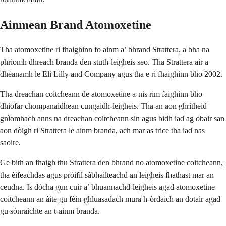
Ainmean Brand Atomoxetine
Tha atomoxetine ri fhaighinn fo ainm a’ bhrand Strattera, a bha na
phrìomh dhreach branda den stuth-leigheis seo. Tha Strattera air a
dhèanamh le Eli Lilly and Company agus tha e ri fhaighinn bho 2002.
Tha dreachan coitcheann de atomoxetine a-nis rim faighinn bho
dhiofar chompanaidhean cungaidh-leigheis. Tha an aon ghrìtheid
gnìomhach anns na dreachan coitcheann sin agus bidh iad ag obair san
aon dòigh ri Strattera le ainm branda, ach mar as trice tha iad nas
saoire.
Ge bith an fhaigh thu Strattera den bhrand no atomoxetine coitcheann,
tha èifeachdas agus pròifil sàbhailteachd an leigheis fhathast mar an
ceudna. Is dòcha gun cuir a’ bhuannachd-leigheis agad atomoxetine
coitcheann an àite gu fèin-ghluasadach mura h-òrdaich an dotair agad
gu sònraichte an t-ainm branda.