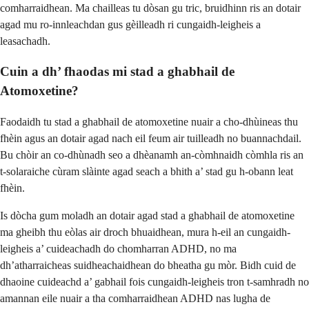
comharraidhean. Ma chailleas tu dòsan gu tric, bruidhinn ris an dotair
agad mu ro-innleachdan gus gèilleadh ri cungaidh-leigheis a
leasachadh.
Cuin a dh’ fhaodas mi stad a ghabhail de
Atomoxetine?
Faodaidh tu stad a ghabhail de atomoxetine nuair a cho-dhùineas thu
fhèin agus an dotair agad nach eil feum air tuilleadh no buannachdail.
Bu chòir an co-dhùnadh seo a dhèanamh an-còmhnaidh còmhla ris an
t-solaraiche cùram slàinte agad seach a bhith a’ stad gu h-obann leat
fhèin.
Is dòcha gum moladh an dotair agad stad a ghabhail de atomoxetine
ma gheibh thu eòlas air droch bhuaidhean, mura h-eil an cungaidh-
leigheis a’ cuideachadh do chomharran ADHD, no ma
dh’atharraicheas suidheachaidhean do bheatha gu mòr. Bidh cuid de
dhaoine cuideachd a’ gabhail fois cungaidh-leigheis tron ​​t-samhradh no
amannan eile nuair a tha comharraidhean ADHD nas lugha de