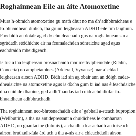
Roghainnean Eile an àite Atomoxetine
Mura h-obraich atomoxetine gu math dhut no ma dh’adhbhraicheas e
fo-bhuaidhean duilich, tha grunn leigheasan ADHD eile rim faighinn.
Faodaidh an dotair agad do chuideachadh gus na roghainnean sin a
sgrùdadh stèidhichte air na feumalachdan sònraichte agad agus
eachdraidh mheidigeach.
Is tric a tha leigheasan brosnachaidh mar methylphenidate (Ritalin,
Concerta) no amphetamines (Adderall, Vyvanse) mar a’ chiad
leigheasan airson ADHD. Bidh iad sin ag obair ann an dòigh eadar-
dhealaichte na atomoxetine agus is dòcha gum bi iad nas èifeachdaiche
dha cuid de dhaoine, ged a dh’fhaodas iad cuideachd diofar fo-
bhuaidhean adhbhrachadh.
Tha roghainnean neo-bhrosnachaidh eile a’ gabhail a-steach bupropion
(Wellbutrin), a tha na antidepressant a chuidicheas le comharran
ADHD, no guanfacine (Intuniv), a chaidh a leasachadh an toiseach
airson bruthadh-fala àrd ach a tha a-nis air a chleachdadh airson