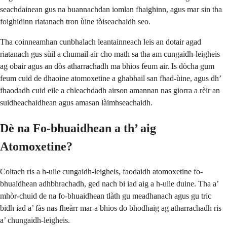
seachdainean gus na buannachdan iomlan fhaighinn, agus mar sin tha
foighidinn riatanach tron ùine tòiseachaidh seo.
Tha coinneamhan cunbhalach leantainneach leis an dotair agad
riatanach gus sùil a chumail air cho math sa tha am cungaidh-leigheis
ag obair agus an dòs atharrachadh ma bhios feum air. Is dòcha gum
feum cuid de dhaoine atomoxetine a ghabhail san fhad-ùine, agus dh’
fhaodadh cuid eile a chleachdadh airson amannan nas giorra a rèir an
suidheachaidhean agus amasan làimhseachaidh.
Dè na Fo-bhuaidhean a th’ aig
Atomoxetine?
Coltach ris a h-uile cungaidh-leigheis, faodaidh atomoxetine fo-
bhuaidhean adhbhrachadh, ged nach bi iad aig a h-uile duine. Tha a’
mhòr-chuid de na fo-bhuaidhean tlàth gu meadhanach agus gu tric
bidh iad a’ fàs nas fheàrr mar a bhios do bhodhaig ag atharrachadh ris
a’ chungaidh-leigheis.