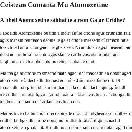
Ceistean Cumanta Mu Atomoxetine
A bheil Atomoxetine sàbhailte airson Galar Cridhe?
Faodaidh Atomoxetine buaidh a thoirt air ìre cridhe agus bruthadh-fala,
agus mar sin feumaidh daoine le galar cridhe measadh cùramach mus
tòisich iad air a’ chungaidh-leigheis seo. Nì an dotair agad measadh air
do staid cridhe sònraichte agus slàinte cardiovascular iomlan gus
faighinn a-mach a bheil atomoxetine sàbhailte dhut.
Ma tha galar cridhe fo smachd math agad, dh’ fhaodadh an dotair agad
atomoxetine òrdachadh fhathast ach nì iad sùil nas dlùithe ort. Dh’
fhaodadh iad sgrùdaidhean bruthadh-fala cunbhalach agus sgrùdadh
ìre cridhe a mholadh, gu h-àraid nuair a thòisicheas tu air a’ chungaidh-
leigheis no nuair a dh’ àrdaicheas tu an dòs.
Mar as trice cha bu chòir dha daoine le droch dhuilgheadasan ruitheam
cridhe, fàilligeadh cridhe dona, no bruthadh-fala àrd gun smachd
atomoxetine a ghabhail. Bruidhinn an-còmhnaidh ris an dotair agad mu