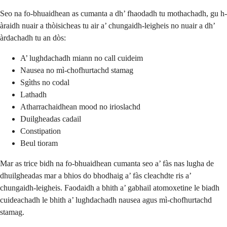
Seo na fo-bhuaidhean as cumanta a dh’ fhaodadh tu mothachadh, gu h-
àraidh nuair a thòisicheas tu air a’ chungaidh-leigheis no nuair a dh’
àrdachadh tu an dòs:
A’ lughdachadh miann no call cuideim
Nausea no mì-chofhurtachd stamag
Sgìths no codal
Lathadh
Atharrachaidhean mood no irioslachd
Duilgheadas cadail
Constipation
Beul tioram
Mar as trice bidh na fo-bhuaidhean cumanta seo a’ fàs nas lugha de
dhuilgheadas mar a bhios do bhodhaig a’ fàs cleachdte ris a’
chungaidh-leigheis. Faodaidh a bhith a’ gabhail atomoxetine le biadh
cuideachadh le bhith a’ lughdachadh nausea agus mì-chofhurtachd
stamag.