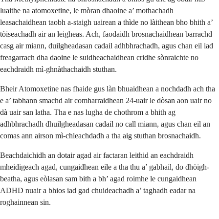
luaithe na atomoxetine, le mòran dhaoine a’ mothachadh
leasachaidhean taobh a-staigh uairean a thìde no làithean bho bhith a’
tòiseachadh air an leigheas. Ach, faodaidh brosnachaidhean barrachd
casg air miann, duilgheadasan cadail adhbhrachadh, agus chan eil iad
freagarrach dha daoine le suidheachaidhean cridhe sònraichte no
eachdraidh mì-ghnàthachaidh stuthan.
Bheir Atomoxetine nas fhaide gus làn bhuaidhean a nochdadh ach tha
e a’ tabhann smachd air comharraidhean 24-uair le dòsan aon uair no
dà uair san latha. Tha e nas lugha de chothrom a bhith ag
adhbhrachadh dhuilgheadasan cadail no call miann, agus chan eil an
comas ann airson mì-chleachdadh a tha aig stuthan brosnachaidh.
Beachdaichidh an dotair agad air factaran leithid an eachdraidh
mheidigeach agad, cungaidhean eile a tha thu a’ gabhail, do dhòigh-
beatha, agus eòlasan sam bith a bh’ agad roimhe le cungaidhean
ADHD nuair a bhios iad gad chuideachadh a’ taghadh eadar na
roghainnean sin.