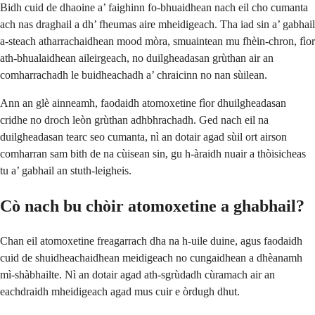
Bidh cuid de dhaoine a’ faighinn fo-bhuaidhean nach eil cho cumanta
ach nas draghail a dh’ fheumas aire mheidigeach. Tha iad sin a’ gabhail
a-steach atharrachaidhean mood mòra, smuaintean mu fhèin-chron, fìor
ath-bhualaidhean aileirgeach, no duilgheadasan grùthan air an
comharrachadh le buidheachadh a’ chraicinn no nan sùilean.
Ann an glè ainneamh, faodaidh atomoxetine fìor dhuilgheadasan
cridhe no droch leòn grùthan adhbhrachadh. Ged nach eil na
duilgheadasan tearc seo cumanta, nì an dotair agad sùil ort airson
comharran sam bith de na cùisean sin, gu h-àraidh nuair a thòisicheas
tu a’ gabhail an stuth-leigheis.
Cò nach bu chòir atomoxetine a ghabhail?
Chan eil atomoxetine freagarrach dha na h-uile duine, agus faodaidh
cuid de shuidheachaidhean meidigeach no cungaidhean a dhèanamh
mì-shàbhailte. Nì an dotair agad ath-sgrùdadh cùramach air an
eachdraidh mheidigeach agad mus cuir e òrdugh dhut.