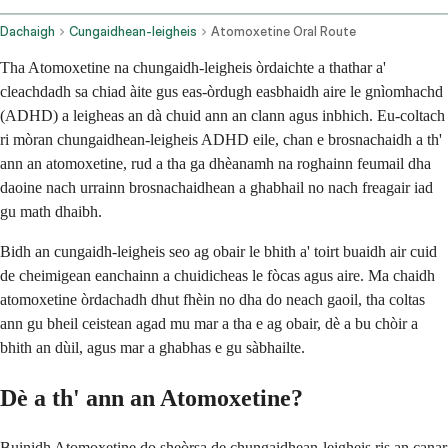
Dachaigh
Cungaidhean-leigheis
Atomoxetine Oral Route
Tha Atomoxetine na chungaidh-leigheis òrdaichte a thathar a'
cleachdadh sa chiad àite gus eas-òrdugh easbhaidh aire le gnìomhachd
(ADHD) a leigheas an dà chuid ann an clann agus inbhich. Eu-coltach
ri mòran chungaidhean-leigheis ADHD eile, chan e brosnachaidh a th'
ann an atomoxetine, rud a tha ga dhèanamh na roghainn feumail dha
daoine nach urrainn brosnachaidhean a ghabhail no nach freagair iad
gu math dhaibh.
Bidh an cungaidh-leigheis seo ag obair le bhith a' toirt buaidh air cuid
de cheimigean eanchainn a chuidicheas le fòcas agus aire. Ma chaidh
atomoxetine òrdachadh dhut fhèin no dha do neach gaoil, tha coltas
ann gu bheil ceistean agad mu mar a tha e ag obair, dè a bu chòir a
bhith an dùil, agus mar a ghabhas e gu sàbhailte.
Dè a th' ann an Atomoxetine?
Buinidh Atomoxetine do sheòrsa de chungaidhean-leigheis ris an canar