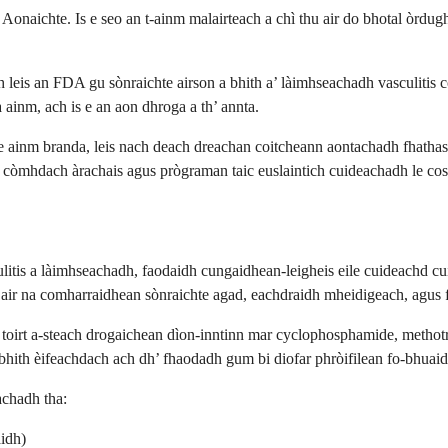
Aonaichte. Is e seo an t-ainm malairteach a chì thu air do bhotal òrdu
is an FDA gu sònraichte airson a bhith a’ làimhseachadh vasculitis c
à ainm, ach is e an aon dhroga a th’ annta.
le ainm branda, leis nach deach dreachan coitcheann aontachadh fhathas
h còmhdach àrachais agus prògraman taic euslaintich cuideachadh le cos
litis a làimhseachadh, faodaidh cungaidhean-leigheis eile cuideachd cu
 air na comharraidhean sònraichte agad, eachdraidh mheidigeach, agus f
’ toirt a-steach drogaichean dìon-inntinn mar cyclophosphamide, methotr
 a bhith èifeachdach ach dh’ fhaodadh gum bi diofar phròifilean fo-bhua
achadh tha:
aidh)