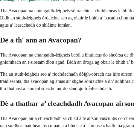
Tha Avacopan na chungaidh-leigheis sònraichte a chuidicheas le bhith a
Bidh an stuth-leigheis òrdaichte seo ag obair le bhith a’ bacadh chomh
agus a’ leasachadh do shlàinte iomlan.
Dè a th' ann an Avacopan?
Tha Avacopan na chungaidh-leigheis beòil a bhuineas do sheòrsa de dhro
gnìomhach an t-siostam dìon agad. Bidh an droga ag obair le bhith a’ b
Tha an stuth-leigheis seo a’ riochdachadh dòigh-obrach nas ùire airson 
traidiseanta, tha avacopan ag amas air slighe sònraichte a dh’ adhbhra
thu fhathast a’ cumail smachd air do staid gu h-èifeachdach.
Dè a thathar a’ cleachdadh Avacopan airso
Tha Avacopan air a chleachdadh sa chiad àite airson vasculitis co-che
nan suidheachaidhean as cumanta a bhios e a’ làimhseachadh tha granul