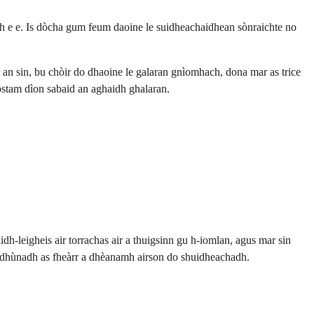
h e e. Is dòcha gum feum daoine le suidheachaidhean sònraichte no
 an sin, bu chòir do dhaoine le galaran gnìomhach, dona mar as trice
iostam dìon sabaid an aghaidh ghalaran.
dh-leigheis air torrachas air a thuigsinn gu h-iomlan, agus mar sin
-dhùnadh as fheàrr a dhèanamh airson do shuidheachadh.