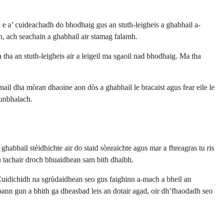
 e a’ cuideachadh do bhodhaig gus an stuth-leigheis a ghabhail a-
, ach seachain a ghabhail air stamag falamh.
 tha an stuth-leigheis air a leigeil ma sgaoil nad bhodhaig. Ma tha
il dha mòran dhaoine aon dòs a ghabhail le bracaist agus fear eile le
unbhalach.
abhail stèidhichte air do staid sònraichte agus mar a fhreagras tu ris
an tachair droch bhuaidhean sam bith dhaibh.
Cuidichidh na sgrùdaidhean seo gus faighinn a-mach a bheil an
bann gun a bhith ga dheasbad leis an dotair agad, oir dh’fhaodadh seo