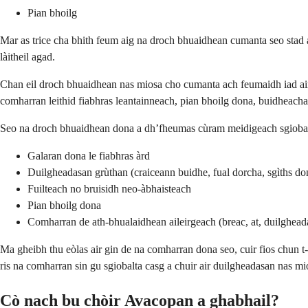
Pian bhoilg
Mar as trice cha bhith feum aig na droch bhuaidhean cumanta seo stad a
làitheil agad.
Chan eil droch bhuaidhean nas miosa cho cumanta ach feumaidh iad aire 
comharran leithid fiabhras leantainneach, pian bhoilg dona, buidheach
Seo na droch bhuaidhean dona a dh’fheumas cùram meidigeach sgiobal
Galaran dona le fiabhras àrd
Duilgheadasan grùthan (craiceann buidhe, fual dorcha, sgìths do
Fuilteach no bruisidh neo-àbhaisteach
Pian bhoilg dona
Comharran de ath-bhualaidhean aileirgeach (breac, at, duilghead
Ma gheibh thu eòlas air gin de na comharran dona seo, cuir fios chun t
ris na comharran sin gu sgiobalta casg a chuir air duilgheadasan nas mi
Cò nach bu chòir Avacopan a ghabhail?