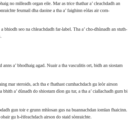
ig no milleadh organ eile. Mar as trice thathar a’ cleachdadh an
ònraichte feumail dha daoine a tha a’ faighinn eòlas air com-
 a bhiodh seo na chleachdadh far-label. Tha a’ cho-dhùnadh an stuth-
.
d anns a’ bhodhaig agad. Nuair a tha vasculitis ort, bidh an siostam
ing mar steroids, ach tha e fhathast cumhachdach gu leòr airson
 bhith a’ dùnadh do shiostam dìon gu tur, a tha a’ ciallachadh gum bi
haodadh gun toir e grunn mhìosan gus na buannachdan iomlan fhaicinn.
obair gu h-èifeachdach airson do staid sònraichte.