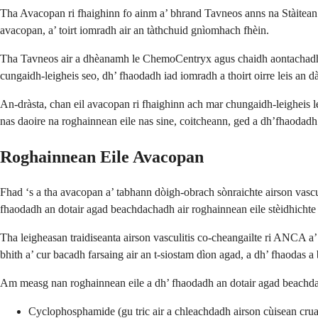
Tha Avacopan ri fhaighinn fo ainm a’ bhrand Tavneos anns na Stàitean 
avacopan, a’ toirt iomradh air an tàthchuid gnìomhach fhèin.
Tha Tavneos air a dhèanamh le ChemoCentryx agus chaidh aontachadh le
cungaidh-leigheis seo, dh’ fhaodadh iad iomradh a thoirt oirre leis an d
An-dràsta, chan eil avacopan ri fhaighinn ach mar chungaidh-leigheis 
nas daoire na roghainnean eile nas sine, coitcheann, ged a dh’fhaodad
Roghainnean Eile Avacopan
Fhad ‘s a tha avacopan a’ tabhann dòigh-obrach sònraichte airson vascu
fhaodadh an dotair agad beachdachadh air roghainnean eile stèidhichte
Tha leigheasan traidiseanta airson vasculitis co-cheangailte ri ANCA a
bhith a’ cur bacadh farsaing air an t-siostam dìon agad, a dh’ fhaodas
Am measg nan roghainnean eile a dh’ fhaodadh an dotair agad beachd
Cyclophosphamide (gu tric air a chleachdadh airson cùisean cru