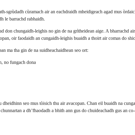
r ath-sgrùdadh cùramach air an eachdraidh mheidigeach agad mus òrdaic
dh le barrachd rabhaidh.
ad don chungaidh-leighis no gin de na grìtheidean aige. A bharrachd air
copan, oir faodaidh an cungaidh-leighis buaidh a thoirt air comas do sh
pan ma tha gin de na suidheachaidhean seo ort:
ch, no fungach dona
u dheidhinn seo mus tòisich thu air avacopan. Chan eil buaidh na cungai
 chunnartan a dh’fhaodadh a bhith ann gus do chuideachadh gus an co