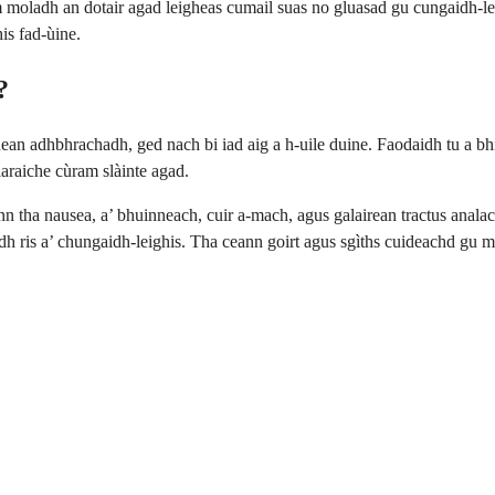
 moladh an dotair agad leigheas cumail suas no gluasad gu cungaidh-lei
is fad-ùine.
?
an adhbhrachadh, ged nach bi iad aig a h-uile duine. Faodaidh tu a bhit
olaraiche cùram slàinte agad.
ha nausea, a’ bhuinneach, cuir a-mach, agus galairean tractus analach
hadh ris a’ chungaidh-leighis. Tha ceann goirt agus sgìths cuideachd gu