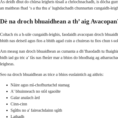
Às deidh dhut do chùrsa leigheis tùsail a chrìochnachadh, is dòcha gum
an maitheas fhad ‘s a tha thu a’ lughdachadh chunnartan cungaidh-leigh
Dè na droch bhuaidhean a th’ aig Avacopan
Coltach ris a h-uile cungaidh-leighis, faodaidh avacopan droch bhuaidhe
bhith nas deiseil agus fios a bhith agad cuin a chuireas tu fios chun t-s
Am measg nan droch bhuaidhean as cumanta a dh’fhaodadh tu fhaighinn t
bidh iad gu tric a’ fàs nas fheàrr mar a bhios do bhodhaig ag atharrac
leigheas.
Seo na droch bhuaidhean as trice a bhios euslaintich ag aithris:
Nàire agus mì-chofhurtachd stamag
A' bhuinneach no stòl sgaoilte
Galar analach àrd
Cinn-cinn
Sgìths no a' faireachdainn sgìth
Lathadh