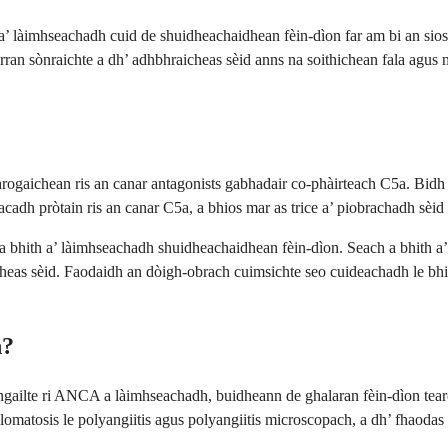
’ làimhseachadh cuid de shuidheachaidhean fèin-dìon far am bi an siosta
arran sònraichte a dh’ adhbhraicheas sèid anns na soithichean fala agu
gaichean ris an canar antagonists gabhadair co-phàirteach C5a. Bidh e 
acadh pròtain ris an canar C5a, a bhios mar as trice a’ piobrachadh sèi
a bhith a’ làimhseachadh shuidheachaidhean fèin-dìon. Seach a bhith a’ 
icheas sèid. Faodaidh an dòigh-obrach cuimsichte seo cuideachadh le bhi
n?
angailte ri ANCA a làimhseachadh, buidheann de ghalaran fèin-dìon tea
omatosis le polyangiitis agus polyangiitis microscopach, a dh’ fhaodas