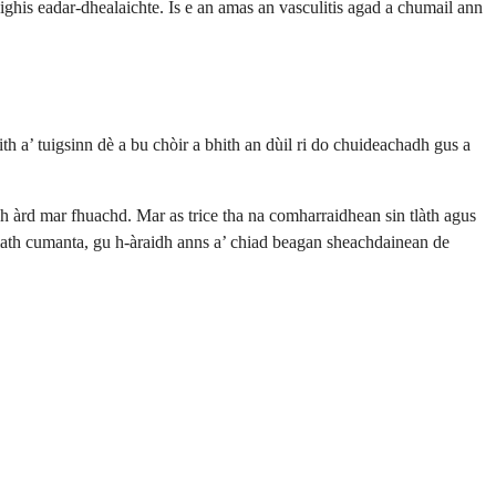
ghis eadar-dhealaichte. Is e an amas an vasculitis agad a chumail ann
h a’ tuigsinn dè a bu chòir a bhith an dùil ri do chuideachadh gus a
 àrd mar fhuachd. Mar as trice tha na comharraidhean sin tlàth agus
 math cumanta, gu h-àraidh anns a’ chiad beagan sheachdainean de