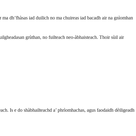
ir ma dh’fhàsas iad duilich no ma chuireas iad bacadh air na gnìomhan
lgheadasan grùthan, no fuilteach neo-àbhaisteach. Thoir sùil air
each. Is e do shàbhailteachd a’ phrìomhachas, agus faodaidh dèiligeadh