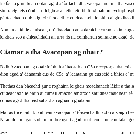
Is dòcha gum bi an dotair agad a’ òrdachadh avacopan nuair a tha vasc
stuth-leigheis còmhla ri leigheasan eile leithid rituximab no cyclophos
pàirteachadh dubhaig, oir faodaidh e cuideachadh le bhith a’ gleidhea
Ann an cuid de chùisean, dh’ fhaodadh an solaraiche cùram slàinte aga
leigheis seo a chleachdadh an urra ris na comharran sònraichte agad, do s
Ciamar a tha Avacopan ag obair?
Bidh Avacopan ag obair le bhith a’ bacadh an C5a receptor, a tha coltach
dìon agad a’ dèanamh cus de C5a, a’ leantainn gu cus sèid a bhios a’ m
Thathas den bheachd gur e roghainn leigheis meadhanach làidir a tha sa
cuideachadh le bhith a’ cumail smachd air droch shuidheachaidhean fèin
comas agad fhathast sabaid an aghaidh ghalaran.
Mar as trice bidh buaidhean avacopan a’ tòiseachadh taobh a-staigh be
Nì an dotair agad sùil air an fhreagairt agad tro dheuchainnean fala ag