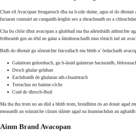
Chan eil Avacopan freagarrach dha na h-uile duine, agus nì do dhotai
factaran cunnairt an cungaidh-leighis seo a sheachnadh no a chleachda
Cha bu chòir dhut avacopan a ghabhail ma tha aileirdsidh aithnichte ag
feitheamh gus an tèid an galar a làimhseachadh mus tòisich iad air ava
Bidh do dhotair gu sònraichte faiceallach mu bhith a’ òrdachadh avaco
Galairean gnìomhach, gu h-àraid galairean bactaraidh, bhìorasa
Droch ghalar grùthan
Eachdraidh de ghalaran ath-chuairteach
Torrachas no bainne-cìche
Cuid de dhroch-fhuil
Ma tha thu trom no an dùil a bhith trom, bruidhinn ris an dotair agad m
measaidh an solaraiche cùram slàinte agad na buannachdan an aghaidh
Ainm Brand Avacopan