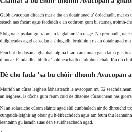
Ciamar a bu chòir dhomh Avacopan a ghab
Gabh avacopan dìreach mar a tha an dotair agad a’ òrdachadh, mar as tri
steach nas fheàrr agus faodaidh e an cothrom gum bi stamag troimh-chè
Sluig na capsalan gu h-iomlan le glainne làn uisge. Na pronnadh, na cagn
duilgheadas agad capsalan a shlugadh, bruidhinn ris an dotair agad m
Feuch ri do dòsan a ghabhail aig na h-aon amannan gach latha gus ìrea
dìnnear. Faodaidh a bhith a’ suidheachadh chuimhneachain fòn do chu
Dè cho fada 'sa bu chòir dhomh Avacopan a
Mairidh an cùrsa leigheis àbhaisteach le avacopan mu 52 seachdainean, g
an leigheas. Is dòcha gum feum cuid de dhaoine cùrsaichean nas giorra 
Nì an solaraiche cùram slàinte agad sùil cunbhalach air do dhreuchd t
cungaidh-leighis ag obair gu h-èifeachdach agus am feum thu leantainn a
leantainn gu lasadh suas den t-suidheachadh agad.