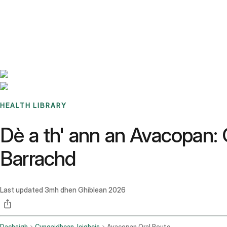
Benchmarks
Stories
FAQ
Sign up / Log in
HEALTH LIBRARY
Dè a th' ann an Avacopan:
Barrachd
Last updated
3mh dhen Ghiblean 2026
Dachaigh
Cungaidhean-leigheis
Avacopan Oral Route