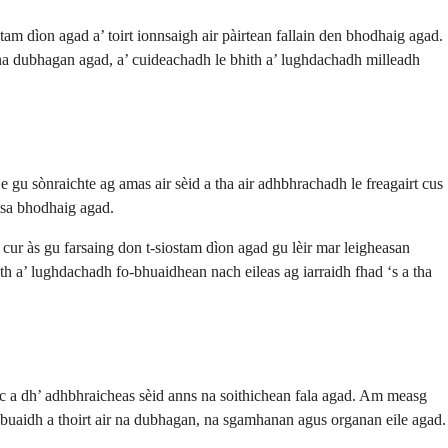
m dìon agad a’ toirt ionnsaigh air pàirtean fallain den bhodhaig agad.
s na dubhagan agad, a’ cuideachadh le bhith a’ lughdachadh milleadh
gu sònraichte ag amas air sèid a tha air adhbhrachadh le freagairt cus
d sa bhodhaig agad.
cur às gu farsaing don t-siostam dìon agad gu lèir mar leigheasan
th a’ lughdachadh fo-bhuaidhean nach eileas ag iarraidh fhad ‘s a tha
rc a dh’ adhbhraicheas sèid anns na soithichean fala agad. Am measg
 buaidh a thoirt air na dubhagan, na sgamhanan agus organan eile agad.