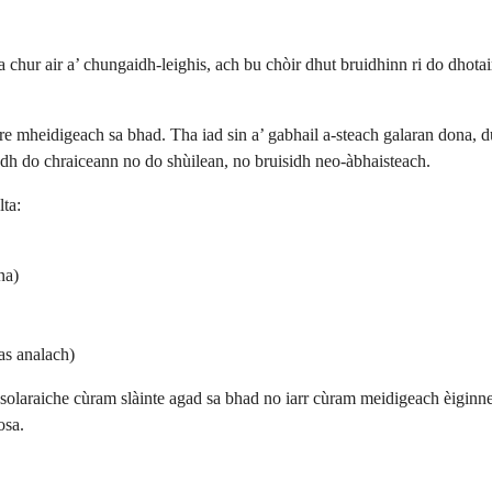
 chur air a’ chungaidh-leighis, ach bu chòir dhut bruidhinn ri do dhota
mheidigeach sa bhad. Tha iad sin a’ gabhail a-steach galaran dona, dui
adh do chraiceann no do shùilean, no bruisidh neo-àbhaisteach.
ta:
na)
as analach)
-solaraiche cùram slàinte agad sa bhad no iarr cùram meidigeach èiginn
osa.