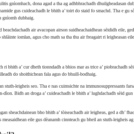
ulitis gnìomhach, dona agad a tha ag adhbhrachadh dhuilgheadasan dubha
phamide gus cuideachadh le bhith a’ toirt do staid fo smachd. Tha e gu s
dh gnìomh dubhaig.
d beachdachadh air avacopan airson suidheachaidhean sèididh eile, ged
hlàinte iomlan, agus cho math sa tha thu air freagairt ri leigheasan eile
 ri bhith a’ cur dheth tionndadh a bhios mar as trice a’ piobrachadh sèi
illeadh do shoithichean fala agus do bhuill-bodhaig.
n stuth-leigheis seo. Tha e nas cuimsichte na immunosuppressants farsa
-dìon. Bidh an droga a’ cuideachadh le bhith a’ lughdachadh sèid gun a
agan sheachdainean bho bhith a’ tòiseachadh air leigheas, ged a dh’ f
us measaidhean eile gus dèanamh cinnteach gu bheil an stuth-leigheis ag 