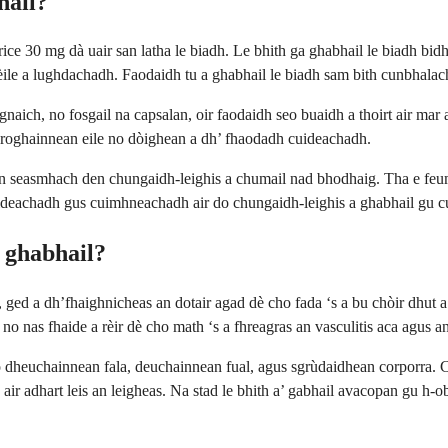
hail?
ce 30 mg dà uair san latha le biadh. Le bhith ga ghabhail le biadh bidh
ile a lughdachadh. Faodaidh tu a ghabhail le biadh sam bith cunbhalach
aich, no fosgail na capsalan, oir faodaidh seo buaidh a thoirt air mar a
u roghainnean eile no dòighean a dh’ fhaodadh cuideachadh.
n seasmhach den chungaidh-leighis a chumail nad bhodhaig. Tha e feuma
ideachadh gus cuimhneachadh air do chungaidh-leighis a ghabhail gu c
 ghabhail?
ed a dh’fhaighnicheas an dotair agad dè cho fada ‘s a bu chòir dhut a gh
no nas fhaide a rèir dè cho math ‘s a fhreagras an vasculitis aca agus 
ro dheuchainnean fala, deuchainnean fual, agus sgrùdaidhean corporra. 
ir adhart leis an leigheas. Na stad le bhith a’ gabhail avacopan gu h-o