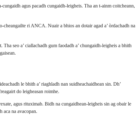
gh-cungaidh agus pacadh cungaidh-leigheis. Tha an t-ainm coitcheann,
o-cheangailte ri ANCA. Nuair a bhios an dotair agad a’ òrdachadh na
t. Tha seo a’ ciallachadh gum faodadh a’ chungaidh-leigheis a bhith
gaisean.
ideachadh le bhith a’ riaghladh nan suidheachaidhean sin. Dh’
reagairt do leigheasan roimhe.
exate, agus rituximab. Bidh na cungaidhean-leigheis sin ag obair le
idh aca na avacopan.