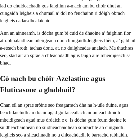
iad do chuideachadh gus faighinn a-mach am bu chòir dhut an
cungaidh-leigheis a chumail a’ dol no feuchainn ri dòigh-obrach
leigheis eadar-dhealaichte.
Ann an ainneamh, is dòcha gum bi cuid de dhaoine a’ faighinn fìor
ath-bhualaidhean aileirgeach don chungaidh-leigheis fhèin, a’ gabhail
a-steach broth, tachas dona, at, no duilgheadas analach. Ma thachras
seo, stad air an sprae a chleachdadh agus faigh aire mheidigeach sa
bhad.
Cò nach bu chòir Azelastine agus
Fluticasone a ghabhail?
Chan eil an sprae sròine seo freagarrach dha na h-uile duine, agus
beachdaichidh an dotair agad gu faiceallach air an eachdraidh
mheidigeach agad mus òrdaich e e. Is dòcha gum feum daoine le
suidheachaidhean no suidheachaidhean sònraichte an cungaidh-
leigheis seo a sheachnadh no a chleachdadh le barrachd rabhaidh.