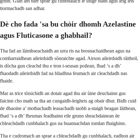
grinn. Glan am bàrr sprae gu cunbhalach le uisge blàth agus leig leis
tiormachadh san adhar.
Dè cho fada 'sa bu chòir dhomh Azelastine
agus Fluticasone a ghabhail?
Tha fad an làimhseachaidh an urra ris na brosnachaidhean agus na
comharraidhean aileirdsidh sònraichte agad. Airson aileirdsidh ràitheil,
is dòcha gun cleachd thu e tron t-seusan poilean, fhad ‘s a dh’
fhaodadh aileirdsidh fad na bliadhna feumach air cleachdadh nas
fhaide.
Mar as trice tòisichidh an dotair agad thu air ùine deuchainn gus
faicinn cho math sa tha an cungaidh-leigheis ag obair dhut. Bidh cuid
de dhaoine a’ mothachadh leasachadh taobh a-staigh beagan làithean,
fhad ‘s a dh’ fheumas feadhainn eile grunn sheachdainean de
chleachdadh cunbhalach gus na buannachdan iomlan fhaighinn.
Tha e cudromach an sprae a chleachdadh gu cunbhalach, eadhon air