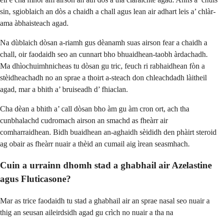
sin, sgioblaich an dòs a chaidh a chall agus lean air adhart leis a’ chlàr-
ama àbhaisteach agad.
Na dùblaich dòsan a-riamh gus dèanamh suas airson fear a chaidh a
chall, oir faodaidh seo an cunnart bho bhuaidhean-taobh àrdachadh.
Ma dhìochuimhnicheas tu dòsan gu tric, feuch ri rabhaidhean fòn a
stèidheachadh no an sprae a thoirt a-steach don chleachdadh làitheil
agad, mar a bhith a’ bruiseadh d’ fhiaclan.
Cha dèan a bhith a’ call dòsan bho àm gu àm cron ort, ach tha
cunbhalachd cudromach airson an smachd as fheàrr air
comharraidhean. Bidh buaidhean an-aghaidh sèididh den phàirt steroid
ag obair as fheàrr nuair a thèid an cumail aig ìrean seasmhach.
Cuin a urrainn dhomh stad a ghabhail air Azelastine
agus Fluticasone?
Mar as trice faodaidh tu stad a ghabhail air an sprae nasal seo nuair a
thig an seusan aileirdsidh agad gu crìch no nuair a tha na