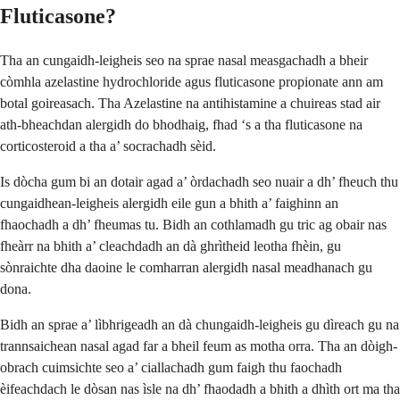
Fluticasone?
Tha an cungaidh-leigheis seo na sprae nasal measgachadh a bheir
còmhla azelastine hydrochloride agus fluticasone propionate ann am
botal goireasach. Tha Azelastine na antihistamine a chuireas stad air
ath-bheachdan alergidh do bhodhaig, fhad ‘s a tha fluticasone na
corticosteroid a tha a’ socrachadh sèid.
Is dòcha gum bi an dotair agad a’ òrdachadh seo nuair a dh’ fheuch thu
cungaidhean-leigheis alergidh eile gun a bhith a’ faighinn an
fhaochadh a dh’ fheumas tu. Bidh an cothlamadh gu tric ag obair nas
fheàrr na bhith a’ cleachdadh an dà ghrìtheid leotha fhèin, gu
sònraichte dha daoine le comharran alergidh nasal meadhanach gu
dona.
Bidh an sprae a’ lìbhrigeadh an dà chungaidh-leigheis gu dìreach gu na
trannsaichean nasal agad far a bheil feum as motha orra. Tha an dòigh-
obrach cuimsichte seo a’ ciallachadh gum faigh thu faochadh
èifeachdach le dòsan nas ìsle na dh’ fhaodadh a bhith a dhìth ort ma tha