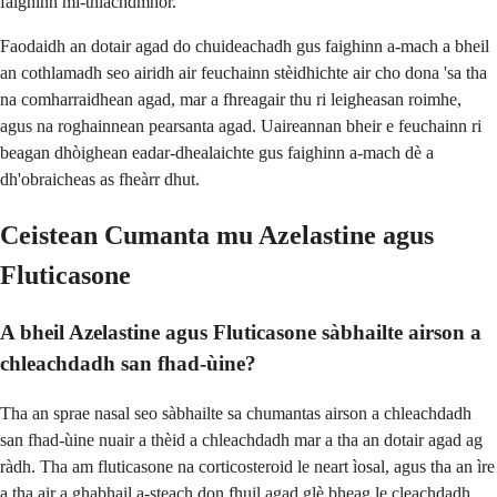
faighinn mì-thlachdmhor.
Faodaidh an dotair agad do chuideachadh gus faighinn a-mach a bheil
an cothlamadh seo airidh air feuchainn stèidhichte air cho dona 'sa tha
na comharraidhean agad, mar a fhreagair thu ri leigheasan roimhe,
agus na roghainnean pearsanta agad. Uaireannan bheir e feuchainn ri
beagan dhòighean eadar-dhealaichte gus faighinn a-mach dè a
dh'obraicheas as fheàrr dhut.
Ceistean Cumanta mu Azelastine agus
Fluticasone
A bheil Azelastine agus Fluticasone sàbhailte airson a
chleachdadh san fhad-ùine?
Tha an sprae nasal seo sàbhailte sa chumantas airson a chleachdadh
san fhad-ùine nuair a thèid a chleachdadh mar a tha an dotair agad ag
ràdh. Tha am fluticasone na corticosteroid le neart ìosal, agus tha an ìre
a tha air a ghabhail a-steach don fhuil agad glè bheag le cleachdadh