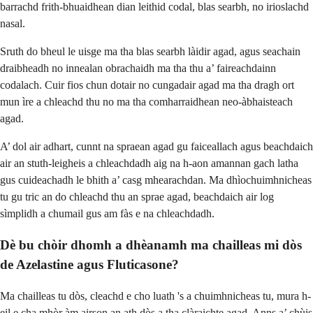
barrachd frith-bhuaidhean dian leithid codal, blas searbh, no irioslachd
nasal.
Sruth do bheul le uisge ma tha blas searbh làidir agad, agus seachain
draibheadh no innealan obrachaidh ma tha thu a’ faireachdainn
codalach. Cuir fios chun dotair no cungadair agad ma tha dragh ort
mun ìre a chleachd thu no ma tha comharraidhean neo-àbhaisteach
agad.
A’ dol air adhart, cunnt na spraean agad gu faiceallach agus beachdaich
air an stuth-leigheis a chleachdadh aig na h-aon amannan gach latha
gus cuideachadh le bhith a’ casg mhearachdan. Ma dhìochuimhnicheas
tu gu tric an do chleachd thu an sprae agad, beachdaich air log
sìmplidh a chumail gus am fàs e na chleachdadh.
Dè bu chòir dhomh a dhèanamh ma chailleas mi dòs
de Azelastine agus Fluticasone?
Ma chailleas tu dòs, cleachd e cho luath 's a chuimhnicheas tu, mura h-
eil e cha mhòr àm airson an ath dòs a tha clàraichte agad. Anns a’ chùis