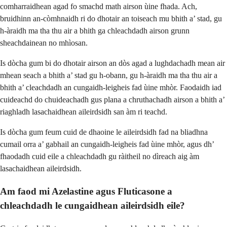
comharraidhean agad fo smachd math airson ùine fhada. Ach,
bruidhinn an-còmhnaidh ri do dhotair an toiseach mu bhith a’ stad, gu
h-àraidh ma tha thu air a bhith ga chleachdadh airson grunn
sheachdainean no mhìosan.
Is dòcha gum bi do dhotair airson an dòs agad a lughdachadh mean air
mhean seach a bhith a’ stad gu h-obann, gu h-àraidh ma tha thu air a
bhith a’ cleachdadh an cungaidh-leigheis fad ùine mhòr. Faodaidh iad
cuideachd do chuideachadh gus plana a chruthachadh airson a bhith a’
riaghladh lasachaidhean aileirdsidh san àm ri teachd.
Is dòcha gum feum cuid de dhaoine le aileirdsidh fad na bliadhna
cumail orra a’ gabhail an cungaidh-leigheis fad ùine mhòr, agus dh’
fhaodadh cuid eile a chleachdadh gu ràitheil no dìreach aig àm
lasachaidhean aileirdsidh.
Am faod mi Azelastine agus Fluticasone a
chleachdadh le cungaidhean aileirdsidh eile?