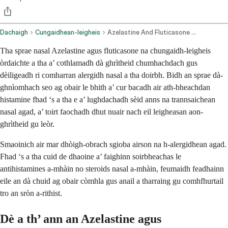
Dachaigh
Cungaidhean-leigheis
Azelastine And Fluticasone Nasal Route
Tha sprae nasal Azelastine agus fluticasone na chungaidh-leigheis
òrdaichte a tha a’ cothlamadh dà ghrìtheid chumhachdach gus
dèiligeadh ri comharran alergidh nasal a tha doirbh. Bidh an sprae dà-
ghnìomhach seo ag obair le bhith a’ cur bacadh air ath-bheachdan
histamine fhad ‘s a tha e a’ lughdachadh sèid anns na trannsaichean
nasal agad, a’ toirt faochadh dhut nuair nach eil leigheasan aon-
ghrìtheid gu leòr.
Smaoinich air mar dhòigh-obrach sgioba airson na h-alergidhean agad.
Fhad ‘s a tha cuid de dhaoine a’ faighinn soirbheachas le
antihistamines a-mhàin no steroids nasal a-mhàin, feumaidh feadhainn
eile an dà chuid ag obair còmhla gus anail a tharraing gu comhfhurtail
tro an sròn a-rithist.
Dè a th’ ann an Azelastine agus