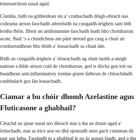
trannsaichean nasal agad.
Còmhla, bidh na grìtheidean sin a’ cruthachadh dòigh-obrach nas
coileanta airson faochadh aileirdsidh na cungaidh-leigheis sam bith
leotha fhèin. Bheir an antihistamine faochadh luath bho chomharran
acute, fhad ‘s a chuidicheas am pàirt steroid gus casg a chuir air
comharraidhean bho bhith a’ leasachadh sa chiad àite.
Bidh an cungaidh-leigheis a’ tòiseachadh ag obair taobh a-staigh
uairean a thìde airson cuid de chomharran, ged is dòcha gun toir na
buaidhean anti-inflammatory iomlan grunn làithean de chleachdadh
cunbhalach gus làn leasachadh.
Ciamar a bu chòir dhomh Azelastine agus
Fluticasone a ghabhail?
Cleachd an sprae nasal seo dìreach mar a tha an dotair agad a’
òrdachadh, mar as trice aon no dhà spraeadh anns gach cuinnean dà
uair san latha. Faodaidh tu a ghabhail le no às aonais biadh, ged a tha