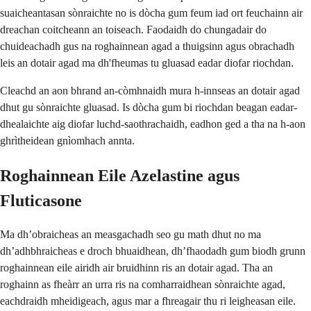
suaicheantasan sònraichte no is dòcha gum feum iad ort feuchainn air
dreachan coitcheann an toiseach. Faodaidh do chungadair do
chuideachadh gus na roghainnean agad a thuigsinn agus obrachadh
leis an dotair agad ma dh'fheumas tu gluasad eadar diofar riochdan.
Cleachd an aon bhrand an-còmhnaidh mura h-innseas an dotair agad
dhut gu sònraichte gluasad. Is dòcha gum bi riochdan beagan eadar-
dhealaichte aig diofar luchd-saothrachaidh, eadhon ged a tha na h-aon
ghrìtheidean gnìomhach annta.
Roghainnean Eile Azelastine agus
Fluticasone
Ma dh’obraicheas an measgachadh seo gu math dhut no ma
dh’adhbhraicheas e droch bhuaidhean, dh’fhaodadh gum biodh grunn
roghainnean eile airidh air bruidhinn ris an dotair agad. Tha an
roghainn as fheàrr an urra ris na comharraidhean sònraichte agad,
eachdraidh mheidigeach, agus mar a fhreagair thu ri leigheasan eile.