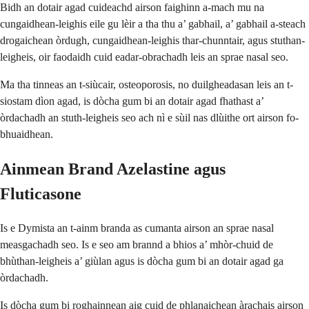
Bidh an dotair agad cuideachd airson faighinn a-mach mu na
cungaidhean-leighis eile gu lèir a tha thu a’ gabhail, a’ gabhail a-steach
drogaichean òrdugh, cungaidhean-leighis thar-chunntair, agus stuthan-
leigheis, oir faodaidh cuid eadar-obrachadh leis an sprae nasal seo.
Ma tha tinneas an t-siùcair, osteoporosis, no duilgheadasan leis an t-
siostam dìon agad, is dòcha gum bi an dotair agad fhathast a’
òrdachadh an stuth-leigheis seo ach nì e sùil nas dlùithe ort airson fo-
bhuaidhean.
Ainmean Brand Azelastine agus
Fluticasone
Is e Dymista an t-ainm branda as cumanta airson an sprae nasal
measgachadh seo. Is e seo am brannd a bhios a’ mhòr-chuid de
bhùthan-leigheis a’ giùlan agus is dòcha gum bi an dotair agad ga
òrdachadh.
Is dòcha gum bi roghainnean aig cuid de phlanaichean àrachais airson