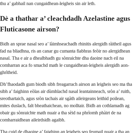
thu a’ gabhail nan cungaidhean-leigheis sin air leth.
Dè a thathar a’ cleachdadh Azelastine agus
Fluticasone airson?
Bidh an sprae nasal seo a’ làimhseachadh rhinitis alergidh ràitheil agus
fad na bliadhna, ris an canar gu cumanta fiabhras feòir no alergidhean
nasal. Tha e air a dhealbhadh gu sònraichte dha daoine nach eil na
comharran aca fo smachd math le cungaidhean-leigheis alergidh aon-
ghrìtheid.
Dh’fhaodadh gum biodh sibh freagarrach airson an leigheis seo ma tha
sibh a’ faighinn eòlas air dùmhlachd nasal leantainneach, sròn a’ ruith,
sreothartaich, agus sròn tachais air sgàth aileirgeans leithid poilean,
mites duslach, falt bheathaichean, no molltair. Bidh an cothlamadh ag
obair gu sònraichte math nuair a tha sèid na phrìomh phàirt de na
comharraidhean aileirdsidh agaibh.
Tha cuid de dhaoine a’ faighinn an leigheis seo feumail nuair a tha an