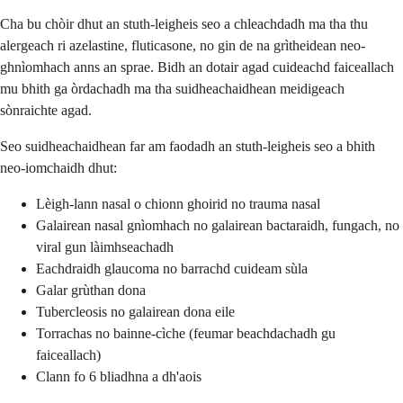
Cha bu chòir dhut an stuth-leigheis seo a chleachdadh ma tha thu
alergeach ri azelastine, fluticasone, no gin de na grìtheidean neo-
ghnìomhach anns an sprae. Bidh an dotair agad cuideachd faiceallach
mu bhith ga òrdachadh ma tha suidheachaidhean meidigeach
sònraichte agad.
Seo suidheachaidhean far am faodadh an stuth-leigheis seo a bhith
neo-iomchaidh dhut:
Lèigh-lann nasal o chionn ghoirid no trauma nasal
Galairean nasal gnìomhach no galairean bactaraidh, fungach, no
viral gun làimhseachadh
Eachdraidh glaucoma no barrachd cuideam sùla
Galar grùthan dona
Tubercleosis no galairean dona eile
Torrachas no bainne-cìche (feumar beachdachadh gu
faiceallach)
Clann fo 6 bliadhna a dh'aois