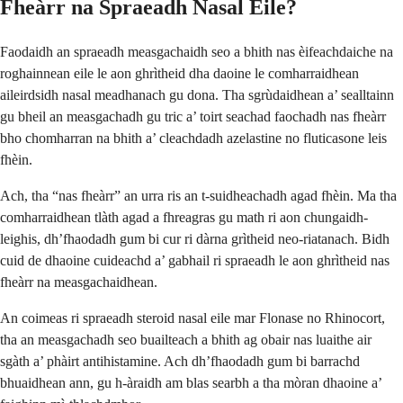
Fheàrr na Spraeadh Nasal Eile?
Faodaidh an spraeadh measgachaidh seo a bhith nas èifeachdaiche na
roghainnean eile le aon ghrìtheid dha daoine le comharraidhean
aileirdsidh nasal meadhanach gu dona. Tha sgrùdaidhean a’ sealltainn
gu bheil an measgachadh gu tric a’ toirt seachad faochadh nas fheàrr
bho chomharran na bhith a’ cleachdadh azelastine no fluticasone leis
fhèin.
Ach, tha “nas fheàrr” an urra ris an t-suidheachadh agad fhèin. Ma tha
comharraidhean tlàth agad a fhreagras gu math ri aon chungaidh-
leighis, dh’fhaodadh gum bi cur ri dàrna grìtheid neo-riatanach. Bidh
cuid de dhaoine cuideachd a’ gabhail ri spraeadh le aon ghrìtheid nas
fheàrr na measgachaidhean.
An coimeas ri spraeadh steroid nasal eile mar Flonase no Rhinocort,
tha an measgachadh seo buailteach a bhith ag obair nas luaithe air
sgàth a’ phàirt antihistamine. Ach dh’fhaodadh gum bi barrachd
bhuaidhean ann, gu h-àraidh am blas searbh a tha mòran dhaoine a’