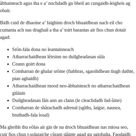
àbhaisteach agus tha e a’ nochdadh gu bheil an cungaidh-leigheis ag
obair.
Bidh cuid de dhaoine a’ faighinn droch bhuaidhean nach eil cho
cumanta ach nas draghail a tha a’ toirt barantas air fios chun dotair
agad:
Sròn-fala dona no leantainneach
Atharrachaidhean lèirsinn no duilgheadasan sùla
Ceann goirt dona
Comharran de ghalar sròine (fiabhras, sgaoilidhean tiugh dathte,
pian aghaidh)
Atharrachaidhean mood neo-àbhaisteach no atharrachaidhean
giùlain
Duilgheadasan fàis ann an clann (le cleachdadh fad-ùine)
Comharran de shàrachadh adrenal (sgìths, laigse, nausea,
bruthadh-fala ìosal)
Ma gheibh thu eòlas air gin de na droch bhuaidhean nas miosa seo,
cuir fios chun t-solaraiche cùram slàinte agad gu sgiobalta. Faodaidh