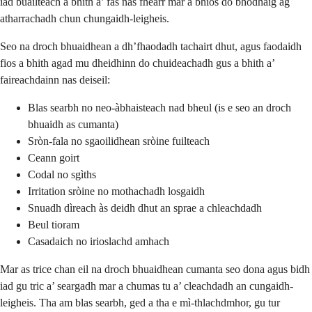
iad buailteach a bhith a’ fàs nas fheàrr mar a bhios do bhodhaig ag
atharrachadh chun chungaidh-leigheis.
Seo na droch bhuaidhean a dh’fhaodadh tachairt dhut, agus faodaidh
fios a bhith agad mu dheidhinn do chuideachadh gus a bhith a’
faireachdainn nas deiseil:
Blas searbh no neo-àbhaisteach nad bheul (is e seo an droch
bhuaidh as cumanta)
Sròn-fala no sgaoilidhean sròine fuilteach
Ceann goirt
Codal no sgìths
Irritation sròine no mothachadh losgaidh
Snuadh dìreach às deidh dhut an sprae a chleachdadh
Beul tioram
Casadaich no irioslachd amhach
Mar as trice chan eil na droch bhuaidhean cumanta seo dona agus bidh
iad gu tric a’ seargadh mar a chumas tu a’ cleachdadh an cungaidh-
leigheis. Tha am blas searbh, ged a tha e mì-thlachdmhor, gu tur