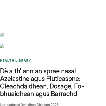
Benchmarks
Stories
FAQ
Sign up / Log in
HEALTH LIBRARY
Dè a th’ ann an sprae nasal
Azelastine agus Fluticasone:
Cleachdaidhean, Dosage, Fo-
bhuaidhean agus Barrachd
Last updated
3mh dhen Ghiblean 2026