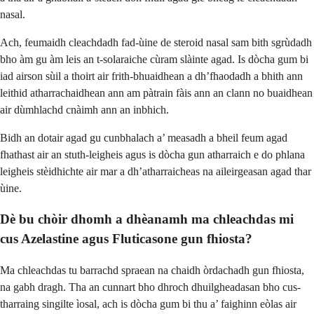
nasal.
Ach, feumaidh cleachdadh fad-ùine de steroid nasal sam bith sgrùdadh
bho àm gu àm leis an t-solaraiche cùram slàinte agad. Is dòcha gum bi
iad airson sùil a thoirt air frith-bhuaidhean a dh’fhaodadh a bhith ann
leithid atharrachaidhean ann am pàtrain fàis ann an clann no buaidhean
air dùmhlachd cnàimh ann an inbhich.
Bidh an dotair agad gu cunbhalach a’ measadh a bheil feum agad
fhathast air an stuth-leigheis agus is dòcha gun atharraich e do phlana
leigheis stèidhichte air mar a dh’atharraicheas na aileirgeasan agad thar
ùine.
Dè bu chòir dhomh a dhèanamh ma chleachdas mi
cus Azelastine agus Fluticasone gun fhiosta?
Ma chleachdas tu barrachd spraean na chaidh òrdachadh gun fhiosta,
na gabh dragh. Tha an cunnart bho dhroch dhuilgheadasan bho cus-
tharraing singilte ìosal, ach is dòcha gum bi thu a’ faighinn eòlas air