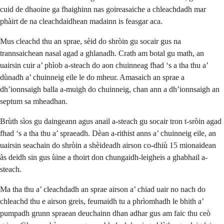
cuid de dhaoine ga fhaighinn nas goireasaiche a chleachdadh mar
phàirt de na cleachdaidhean madainn is feasgar aca.
Mus cleachd thu an sprae, sèid do shròin gu socair gus na
trannsaichean nasal agad a ghlanadh. Crath am botal gu math, an
uairsin cuir a’ phìob a-steach do aon chuinneag fhad ‘s a tha thu a’
dùnadh a’ chuinneig eile le do mheur. Amasaich an sprae a
dh’ionnsaigh balla a-muigh do chuinneig, chan ann a dh’ionnsaigh an
septum sa mheadhan.
Brùth sìos gu daingeann agus anail a-steach gu socair tron t-sròin agad
fhad ‘s a tha thu a’ spraeadh. Dèan a-rithist anns a’ chuinneig eile, an
uairsin seachain do shròin a shèideadh airson co-dhiù 15 mionaidean
às deidh sin gus ùine a thoirt don chungaidh-leigheis a ghabhail a-
steach.
Ma tha thu a’ cleachdadh an sprae airson a’ chiad uair no nach do
chleachd thu e airson greis, feumaidh tu a phrìomhadh le bhith a’
pumpadh grunn spraean deuchainn dhan adhar gus am faic thu ceò