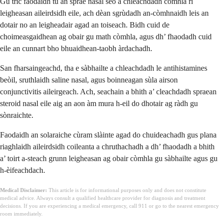
Gu tric faodaidh tu an sprae nasal seo a chleachdadh còmhla ri
leigheasan aileirdsidh eile, ach dèan sgrùdadh an-còmhnaidh leis an
dotair no an leigheadair agad an toiseach. Bidh cuid de
choimeasgaidhean ag obair gu math còmhla, agus dh’ fhaodadh cuid
eile an cunnart bho bhuaidhean-taobh àrdachadh.
San fharsaingeachd, tha e sàbhailte a chleachdadh le antihistamines
beòil, sruthlaidh saline nasal, agus boinneagan sùla airson
conjunctivitis aileirgeach. Ach, seachain a bhith a’ cleachdadh spraean
steroid nasal eile aig an aon àm mura h-eil do dhotair ag ràdh gu
sònraichte.
Faodaidh an solaraiche cùram slàinte agad do chuideachadh gus plana
riaghlaidh aileirdsidh coileanta a chruthachadh a dh’ fhaodadh a bhith
a’ toirt a-steach grunn leigheasan ag obair còmhla gu sàbhailte agus gu
h-èifeachdach.
Medical Disclaimer:
This article is for informational purposes only and does not constitute
medical advice. Always consult a qualified healthcare provider for diagnosis and treatment
decisions. If you are experiencing a medical emergency, call 911 or go to the nearest emergency
room immediately.