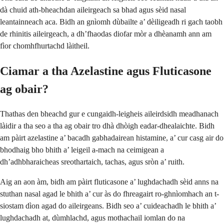
dà chuid ath-bheachdan aileirgeach sa bhad agus sèid nasal
leantainneach aca. Bidh an gnìomh dùbailte a’ dèiligeadh ri gach taobh
de rhinitis aileirgeach, a dh’fhaodas diofar mòr a dhèanamh ann am
fìor chomhfhurtachd làitheil.
Ciamar a tha Azelastine agus Fluticasone
ag obair?
Thathas den bheachd gur e cungaidh-leigheis aileirdsidh meadhanach
làidir a tha seo a tha ag obair tro dhà dhòigh eadar-dhealaichte. Bidh
am pàirt azelastine a’ bacadh gabhadairean histamine, a’ cur casg air do
bhodhaig bho bhith a’ leigeil a-mach na ceimigean a
dh’adhbharaicheas sreothartaich, tachas, agus sròn a’ ruith.
Aig an aon àm, bidh am pàirt fluticasone a’ lughdachadh sèid anns na
stuthan nasal agad le bhith a’ cur às do fhreagairt ro-ghnìomhach an t-
siostam dìon agad do aileirgeans. Bidh seo a’ cuideachadh le bhith a’
lughdachadh at, dùmhlachd, agus mothachail iomlan do na