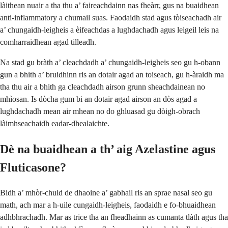
làithean nuair a tha thu a’ faireachdainn nas fheàrr, gus na buaidhean
anti-inflammatory a chumail suas. Faodaidh stad agus tòiseachadh air
a’ chungaidh-leigheis a èifeachdas a lughdachadh agus leigeil leis na
comharraidhean agad tilleadh.
Na stad gu bràth a’ cleachdadh a’ chungaidh-leigheis seo gu h-obann
gun a bhith a’ bruidhinn ris an dotair agad an toiseach, gu h-àraidh ma
tha thu air a bhith ga cleachdadh airson grunn sheachdainean no
mhìosan. Is dòcha gum bi an dotair agad airson an dòs agad a
lughdachadh mean air mhean no do ghluasad gu dòigh-obrach
làimhseachaidh eadar-dhealaichte.
Dè na buaidhean a th’ aig Azelastine agus
Fluticasone?
Bidh a’ mhòr-chuid de dhaoine a’ gabhail ris an sprae nasal seo gu
math, ach mar a h-uile cungaidh-leigheis, faodaidh e fo-bhuaidhean
adhbhrachadh. Mar as trice tha an fheadhainn as cumanta tlàth agus tha