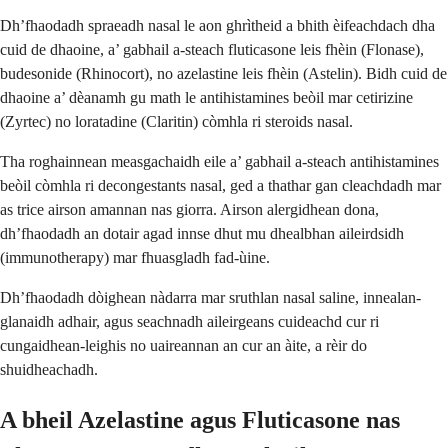
Dh’fhaodadh spraeadh nasal le aon ghrìtheid a bhith èifeachdach dha
cuid de dhaoine, a’ gabhail a-steach fluticasone leis fhèin (Flonase),
budesonide (Rhinocort), no azelastine leis fhèin (Astelin). Bidh cuid de
dhaoine a’ dèanamh gu math le antihistamines beòil mar cetirizine
(Zyrtec) no loratadine (Claritin) còmhla ri steroids nasal.
Tha roghainnean measgachaidh eile a’ gabhail a-steach antihistamines
beòil còmhla ri decongestants nasal, ged a thathar gan cleachdadh mar
as trice airson amannan nas giorra. Airson alergidhean dona,
dh’fhaodadh an dotair agad innse dhut mu dhealbhan aileirdsidh
(immunotherapy) mar fhuasgladh fad-ùine.
Dh’fhaodadh dòighean nàdarra mar sruthlan nasal saline, innealan-
glanaidh adhair, agus seachnadh aileirgeans cuideachd cur ri
cungaidhean-leighis no uaireannan an cur an àite, a rèir do
shuidheachadh.
A bheil Azelastine agus Fluticasone nas