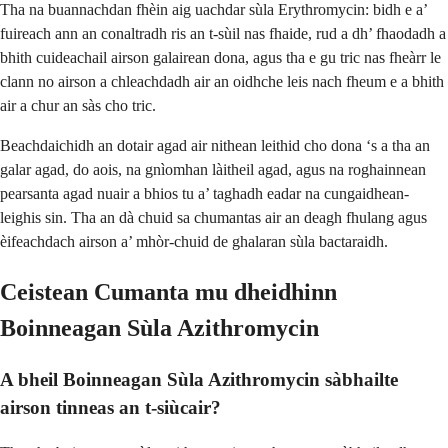
Tha na buannachdan fhèin aig uachdar sùla Erythromycin: bidh e a’
fuireach ann an conaltradh ris an t-sùil nas fhaide, rud a dh’ fhaodadh a
bhith cuideachail airson galairean dona, agus tha e gu tric nas fheàrr le
clann no airson a chleachdadh air an oidhche leis nach fheum e a bhith
air a chur an sàs cho tric.
Beachdaichidh an dotair agad air nithean leithid cho dona ‘s a tha an
galar agad, do aois, na gnìomhan làitheil agad, agus na roghainnean
pearsanta agad nuair a bhios tu a’ taghadh eadar na cungaidhean-
leighis sin. Tha an dà chuid sa chumantas air an deagh fhulang agus
èifeachdach airson a’ mhòr-chuid de ghalaran sùla bactaraidh.
Ceistean Cumanta mu dheidhinn
Boinneagan Sùla Azithromycin
A bheil Boinneagan Sùla Azithromycin sàbhailte
airson tinneas an t-siùcair?