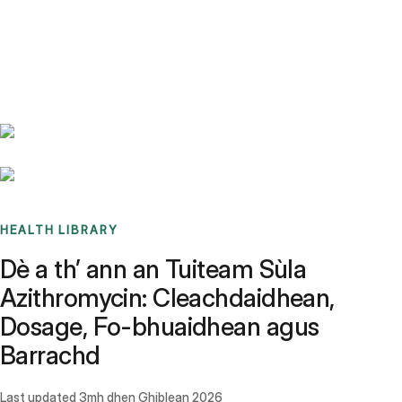
Benchmarks
Stories
FAQ
Sign up / Log in
HEALTH LIBRARY
Dè a th’ ann an Tuiteam Sùla
Azithromycin: Cleachdaidhean,
Dosage, Fo-bhuaidhean agus
Barrachd
Last updated
3mh dhen Ghiblean 2026