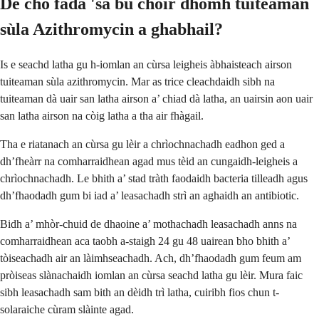
Dè cho fada 'sa bu chòir dhomh tuiteaman
sùla Azithromycin a ghabhail?
Is e seachd latha gu h-iomlan an cùrsa leigheis àbhaisteach airson
tuiteaman sùla azithromycin. Mar as trice cleachdaidh sibh na
tuiteaman dà uair san latha airson a’ chiad dà latha, an uairsin aon uair
san latha airson na còig latha a tha air fhàgail.
Tha e riatanach an cùrsa gu lèir a chrìochnachadh eadhon ged a
dh’fheàrr na comharraidhean agad mus tèid an cungaidh-leigheis a
chrìochnachadh. Le bhith a’ stad tràth faodaidh bacteria tilleadh agus
dh’fhaodadh gum bi iad a’ leasachadh strì an aghaidh an antibiotic.
Bidh a’ mhòr-chuid de dhaoine a’ mothachadh leasachadh anns na
comharraidhean aca taobh a-staigh 24 gu 48 uairean bho bhith a’
tòiseachadh air an làimhseachadh. Ach, dh’fhaodadh gum feum am
pròiseas slànachaidh iomlan an cùrsa seachd latha gu lèir. Mura faic
sibh leasachadh sam bith an dèidh trì latha, cuiribh fios chun t-
solaraiche cùram slàinte agad.