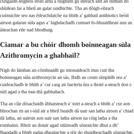
cungaidh-leigheis ìrean àrda a ruighinn gu dìreach ann an stuthan do
shùilean far a bheil an galar suidhichte. Tha an dòigh-obrach
cuimsichte seo nas èifeachdaiche na bhith a’ gabhail antibiotics beòil
airson galaran sùla agus a’ lughdachadh cunnart fo-bhuaidhean ann an
àiteachan eile nad bhodhaig.
Ciamar a bu chòir dhomh boinneagan sùla
Azithromycin a ghabhail?
Nigh do làmhan an-còmhnaidh gu mionaideach mus cuir thu
boinneagan sùla azithromycin an sàs. Bidh an ceum sìmplidh seo a’
cuideachadh le bhith a’ cur casg air bacteria ùra a thoirt a-steach don t-
sùil agad a tha mar-thà gabhaltach.
Tha an clàr dòsachaidh àbhaisteach a’ toirt a-steach a bhith a’ cur aon
bhrochan ris an t-sùil air a bheil buaidh dà uair san latha airson a’ chiad
dà latha, an uairsin aon uair san latha airson na còig latha a tha
romhainn. Bheir an dotair agad stiùireadh sònraichte dhut a dh’
fhaodadh a bhith eadar-dhealaichte a rèir do shuidheachadh sònraichte.