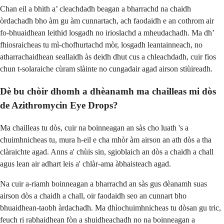
Chan eil a bhith a’ cleachdadh beagan a bharrachd na chaidh
òrdachadh bho àm gu àm cunnartach, ach faodaidh e an cothrom air
fo-bhuaidhean leithid losgadh no irioslachd a mheudachadh. Ma dh’
fhiosraicheas tu mì-chofhurtachd mòr, losgadh leantainneach, no
atharrachaidhean seallaidh às deidh dhut cus a chleachdadh, cuir fios
chun t-solaraiche cùram slàinte no cungadair agad airson stiùireadh.
Dè bu chòir dhomh a dhèanamh ma chailleas mi dòs
de Azithromycin Eye Drops?
Ma chailleas tu dòs, cuir na boinneagan an sàs cho luath 's a
chuimhnicheas tu, mura h-eil e cha mhòr àm airson an ath dòs a tha
clàraichte agad. Anns a' chùis sin, sgioblaich an dòs a chaidh a chall
agus lean air adhart leis a' chlàr-ama àbhaisteach agad.
Na cuir a-riamh boinneagan a bharrachd an sàs gus dèanamh suas
airson dòs a chaidh a chall, oir faodaidh seo an cunnart bho
bhuaidhean-taobh àrdachadh. Ma dhìochuimhnicheas tu dòsan gu tric,
feuch ri rabhaidhean fòn a shuidheachadh no na boinneagan a