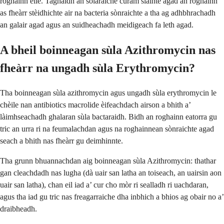
roghainn eile. Taghaidh an solaraiche cùram slàinte agad an roghainn
as fheàrr stèidhichte air na bacteria sònraichte a tha ag adhbhrachadh
an galair agad agus an suidheachadh meidigeach fa leth agad.
A bheil boinneagan sùla Azithromycin nas
fheàrr na ungadh sùla Erythromycin?
Tha boinneagan sùla azithromycin agus ungadh sùla erythromycin le
chèile nan antibiotics macrolide èifeachdach airson a bhith a’
làimhseachadh ghalaran sùla bactaraidh. Bidh an roghainn eatorra gu
tric an urra ri na feumalachdan agus na roghainnean sònraichte agad
seach a bhith nas fheàrr gu deimhinnte.
Tha grunn bhuannachdan aig boinneagan sùla Azithromycin: thathar
gan cleachdadh nas lugha (dà uair san latha an toiseach, an uairsin aon
uair san latha), chan eil iad a’ cur cho mòr ri sealladh ri uachdaran,
agus tha iad gu tric nas freagarraiche dha inbhich a bhios ag obair no a’
draibheadh.