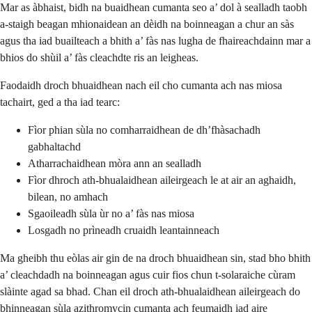
Mar as àbhaist, bidh na buaidhean cumanta seo a’ dol à sealladh taobh
a-staigh beagan mhionaidean an dèidh na boinneagan a chur an sàs
agus tha iad buailteach a bhith a’ fàs nas lugha de fhaireachdainn mar a
bhios do shùil a’ fàs cleachdte ris an leigheas.
Faodaidh droch bhuaidhean nach eil cho cumanta ach nas miosa
tachairt, ged a tha iad tearc:
Fìor phian sùla no comharraidhean de dh’fhàsachadh
gabhaltachd
Atharrachaidhean mòra ann an sealladh
Fìor dhroch ath-bhualaidhean aileirgeach le at air an aghaidh,
bilean, no amhach
Sgaoileadh sùla ùr no a’ fàs nas miosa
Losgadh no prìneadh cruaidh leantainneach
Ma gheibh thu eòlas air gin de na droch bhuaidhean sin, stad bho bhith
a’ cleachdadh na boinneagan agus cuir fios chun t-solaraiche cùram
slàinte agad sa bhad. Chan eil droch ath-bhualaidhean aileirgeach do
bhinneagan sùla azithromycin cumanta ach feumaidh iad aire