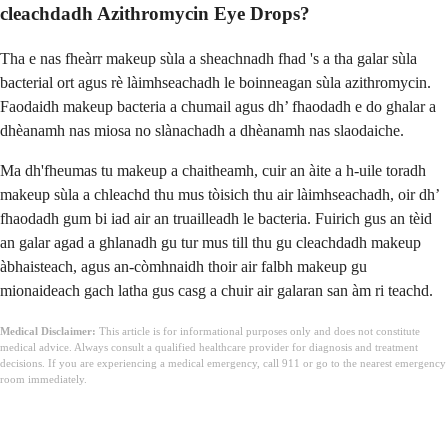
cleachdadh Azithromycin Eye Drops?
Tha e nas fheàrr makeup sùla a sheachnadh fhad 's a tha galar sùla
bacterial ort agus rè làimhseachadh le boinneagan sùla azithromycin.
Faodaidh makeup bacteria a chumail agus dh’ fhaodadh e do ghalar a
dhèanamh nas miosa no slànachadh a dhèanamh nas slaodaiche.
Ma dh'fheumas tu makeup a chaitheamh, cuir an àite a h-uile toradh
makeup sùla a chleachd thu mus tòisich thu air làimhseachadh, oir dh’
fhaodadh gum bi iad air an truailleadh le bacteria. Fuirich gus an tèid
an galar agad a ghlanadh gu tur mus till thu gu cleachdadh makeup
àbhaisteach, agus an-còmhnaidh thoir air falbh makeup gu
mionaideach gach latha gus casg a chuir air galaran san àm ri teachd.
Medical Disclaimer:
This article is for informational purposes only and does not constitute
medical advice. Always consult a qualified healthcare provider for diagnosis and treatment
decisions. If you are experiencing a medical emergency, call 911 or go to the nearest emergency
room immediately.