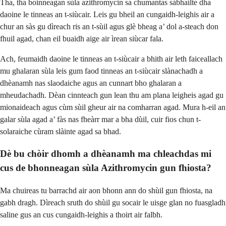
Tha, tha boinneagan sùla azithromycin sa chumantas sàbhailte dha
daoine le tinneas an t-siùcair. Leis gu bheil an cungaidh-leighis air a
chur an sàs gu dìreach ris an t-sùil agus glè bheag a’ dol a-steach don
fhuil agad, chan eil buaidh aige air ìrean siùcar fala.
Ach, feumaidh daoine le tinneas an t-siùcair a bhith air leth faiceallach
mu ghalaran sùla leis gum faod tinneas an t-siùcair slànachadh a
dhèanamh nas slaodaiche agus an cunnart bho ghalaran a
mheudachadh. Dèan cinnteach gun lean thu am plana leigheis agad gu
mionaideach agus cùm sùil gheur air na comharran agad. Mura h-eil an
galar sùla agad a’ fàs nas fheàrr mar a bha dùil, cuir fios chun t-
solaraiche cùram slàinte agad sa bhad.
Dè bu chòir dhomh a dhèanamh ma chleachdas mi
cus de bhonneagan sùla Azithromycin gun fhiosta?
Ma chuireas tu barrachd air aon bhonn ann do shùil gun fhiosta, na
gabh dragh. Dìreach sruth do shùil gu socair le uisge glan no fuasgladh
saline gus an cus cungaidh-leighis a thoirt air falbh.