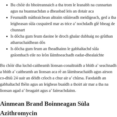
Bu chòir do bhoireannaich a tha trom le leanabh na cunnartan
agus na buannachdan a dheasbad leis an dotair aca
Feumaidh màthraichean altraim stiùireadh meidigeach, ged a tha
leigheasan sùla cuspaireil mar as trice a’ nochdadh glè bheag de
chunnart
Is dòcha gum feum daoine le droch ghalar dubhaig no grùthan
atharrachaidhean dòs
Is dòcha gum feum an fheadhainn le gabhaltachd sùla
gnìomhach eile no leòn làimhseachadh eadar-dhealaichte
Bu chòir dha luchd-caitheamh lionsan-conaltraidh a bhith a’ seachnadh
a bhith a’ caitheamh an lionsan aca rè an làimhseachaidh agus airson
co-dhiù 24 uair an dèidh crìoch a chur air a’ chùrsa. Faodaidh an
gabhaltachd fhèin agus an leigheas buaidh a thoirt air mar a tha na
lionsan agad a’ freagairt agus a’ faireachdainn.
Ainmean Brand Boinneagan Sùla
Azithromycin