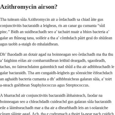
Azithromycin airson?
Tha tuiteam sùla Azithromycin air a òrdachadh sa chiad àite gus
conjunctivitis bactaraidh a leigheas, ris an canar gu cumanta “sùil
pinc.” Bidh an suidheachadh seo a’ tachairt nuair a bhios bacteria a’
galar an fhìneag tana, soilleir a tha a’ còmhdach pàirt geal do shùilean
agus taobh a-staigh do mhalaidhean.
Dh’ fhaodadh an dotair agad na boinneagan seo òrdachadh ma tha thu
a’ faighinn eòlas air comharraidhean leithid deargadh, sgaoileadh,
tachas, no faireachdainn gainmhich nad shùil a tha air adhbhrachadh le
galar bactaraidh. Tha am cungaidh-leigheis gu sònraichte èifeachdach
an aghaidh bacteria cumanta a dh’ adhbhraicheas galaran sùla, a’ toirt
a-steach gnèithean Staphylococcus agus Streptococcus.
A bharrachd air conjunctivitis bactaraidh àbhaisteach, faodar na
boinneagan seo a chleachdadh cuideachd gus galaran sùla bactaraidh
eile a làimhseachadh mar a tha air a dhearbhadh leis an t-solaraiche
cùram slàinte agad. Ach, tha e cudromach a thoirt fa-near nach cuidich