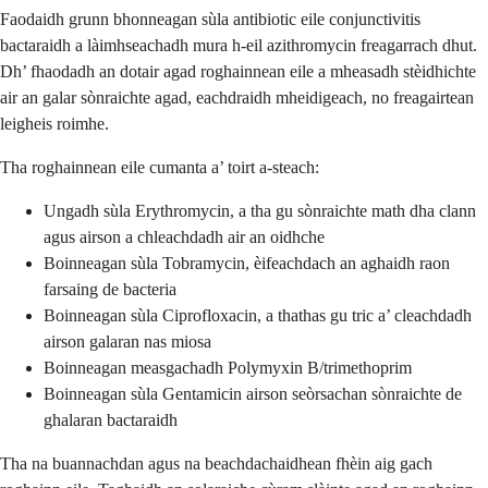
Faodaidh grunn bhonneagan sùla antibiotic eile conjunctivitis
bactaraidh a làimhseachadh mura h-eil azithromycin freagarrach dhut.
Dh’ fhaodadh an dotair agad roghainnean eile a mheasadh stèidhichte
air an galar sònraichte agad, eachdraidh mheidigeach, no freagairtean
leigheis roimhe.
Tha roghainnean eile cumanta a’ toirt a-steach:
Ungadh sùla Erythromycin, a tha gu sònraichte math dha clann
agus airson a chleachdadh air an oidhche
Boinneagan sùla Tobramycin, èifeachdach an aghaidh raon
farsaing de bacteria
Boinneagan sùla Ciprofloxacin, a thathas gu tric a’ cleachdadh
airson galaran nas miosa
Boinneagan measgachadh Polymyxin B/trimethoprim
Boinneagan sùla Gentamicin airson seòrsachan sònraichte de
ghalaran bactaraidh
Tha na buannachdan agus na beachdachaidhean fhèin aig gach