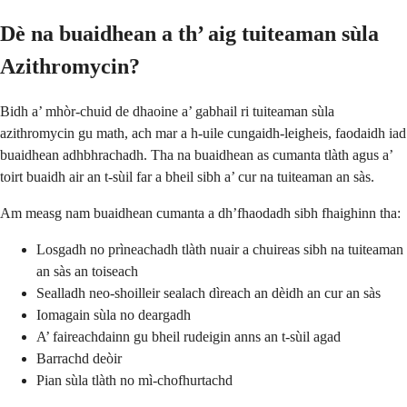
Dè na buaidhean a th’ aig tuiteaman sùla
Azithromycin?
Bidh a’ mhòr-chuid de dhaoine a’ gabhail ri tuiteaman sùla
azithromycin gu math, ach mar a h-uile cungaidh-leigheis, faodaidh iad
buaidhean adhbhrachadh. Tha na buaidhean as cumanta tlàth agus a’
toirt buaidh air an t-sùil far a bheil sibh a’ cur na tuiteaman an sàs.
Am measg nam buaidhean cumanta a dh’fhaodadh sibh fhaighinn tha:
Losgadh no prìneachadh tlàth nuair a chuireas sibh na tuiteaman
an sàs an toiseach
Sealladh neo-shoilleir sealach dìreach an dèidh an cur an sàs
Iomagain sùla no deargadh
A’ faireachdainn gu bheil rudeigin anns an t-sùil agad
Barrachd deòir
Pian sùla tlàth no mì-chofhurtachd