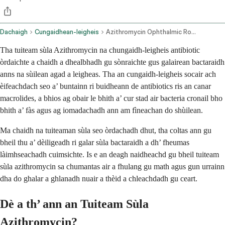
Dachaigh
Cungaidhean-leigheis
Azithromycin Ophthalmic Route
Tha tuiteam sùla Azithromycin na chungaidh-leigheis antibiotic
òrdaichte a chaidh a dhealbhadh gu sònraichte gus galairean bactaraidh
anns na sùilean agad a leigheas. Tha an cungaidh-leigheis socair ach
èifeachdach seo a’ buntainn ri buidheann de antibiotics ris an canar
macrolides, a bhios ag obair le bhith a’ cur stad air bacteria cronail bho
bhith a’ fàs agus ag iomadachadh ann am fìneachan do shùilean.
Ma chaidh na tuiteaman sùla seo òrdachadh dhut, tha coltas ann gu
bheil thu a’ dèiligeadh ri galar sùla bactaraidh a dh’ fheumas
làimhseachadh cuimsichte. Is e an deagh naidheachd gu bheil tuiteam
sùla azithromycin sa chumantas air a fhulang gu math agus gun urrainn
dha do ghalar a ghlanadh nuair a thèid a chleachdadh gu ceart.
Dè a th’ ann an Tuiteam Sùla
Azithromycin?