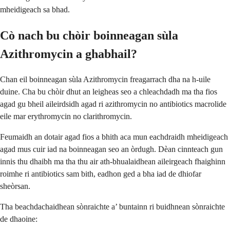
mheidigeach sa bhad.
Cò nach bu chòir boinneagan sùla
Azithromycin a ghabhail?
Chan eil boinneagan sùla Azithromycin freagarrach dha na h-uile
duine. Cha bu chòir dhut an leigheas seo a chleachdadh ma tha fios
agad gu bheil aileirdsidh agad ri azithromycin no antibiotics macrolide
eile mar erythromycin no clarithromycin.
Feumaidh an dotair agad fios a bhith aca mun eachdraidh mheidigeach
agad mus cuir iad na boinneagan seo an òrdugh. Dèan cinnteach gun
innis thu dhaibh ma tha thu air ath-bhualaidhean aileirgeach fhaighinn
roimhe ri antibiotics sam bith, eadhon ged a bha iad de dhiofar
sheòrsan.
Tha beachdachaidhean sònraichte a’ buntainn ri buidhnean sònraichte
de dhaoine: