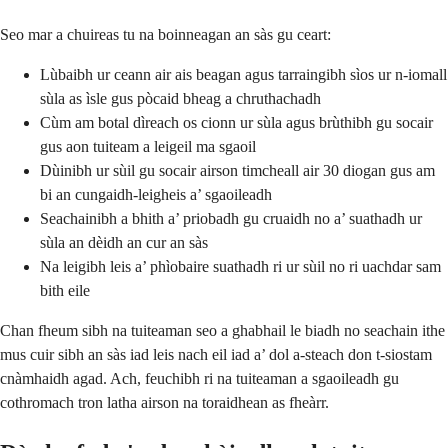
Seo mar a chuireas tu na boinneagan an sàs gu ceart:
Lùbaibh ur ceann air ais beagan agus tarraingibh sìos ur n-iomall
sùla as ìsle gus pòcaid bheag a chruthachadh
Cùm am botal dìreach os cionn ur sùla agus brùthibh gu socair
gus aon tuiteam a leigeil ma sgaoil
Dùinibh ur sùil gu socair airson timcheall air 30 diogan gus am
bi an cungaidh-leigheis a’ sgaoileadh
Seachainibh a bhith a’ priobadh gu cruaidh no a’ suathadh ur
sùla an dèidh an cur an sàs
Na leigibh leis a’ phìobaire suathadh ri ur sùil no ri uachdar sam
bith eile
Chan fheum sibh na tuiteaman seo a ghabhail le biadh no seachain ithe
mus cuir sibh an sàs iad leis nach eil iad a’ dol a-steach don t-siostam
cnàmhaidh agad. Ach, feuchibh ri na tuiteaman a sgaoileadh gu
cothromach tron latha airson na toraidhean as fheàrr.