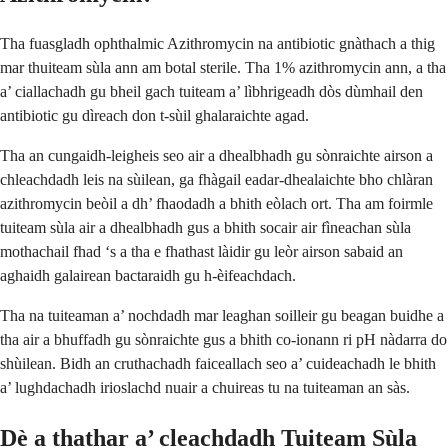
Tha fuasgladh ophthalmic Azithromycin na antibiotic gnàthach a thig
mar thuiteam sùla ann am botal sterile. Tha 1% azithromycin ann, a tha
a’ ciallachadh gu bheil gach tuiteam a’ lìbhrigeadh dòs dùmhail den
antibiotic gu dìreach don t-sùil ghalaraichte agad.
Tha an cungaidh-leigheis seo air a dhealbhadh gu sònraichte airson a
chleachdadh leis na sùilean, ga fhàgail eadar-dhealaichte bho chlàran
azithromycin beòil a dh’ fhaodadh a bhith eòlach ort. Tha am foirmle
tuiteam sùla air a dhealbhadh gus a bhith socair air fìneachan sùla
mothachail fhad ‘s a tha e fhathast làidir gu leòr airson sabaid an
aghaidh galairean bactaraidh gu h-èifeachdach.
Tha na tuiteaman a’ nochdadh mar leaghan soilleir gu beagan buidhe a
tha air a bhuffadh gu sònraichte gus a bhith co-ionann ri pH nàdarra do
shùilean. Bidh an cruthachadh faiceallach seo a’ cuideachadh le bhith
a’ lughdachadh irioslachd nuair a chuireas tu na tuiteaman an sàs.
Dè a thathar a’ cleachdadh Tuiteam Sùla