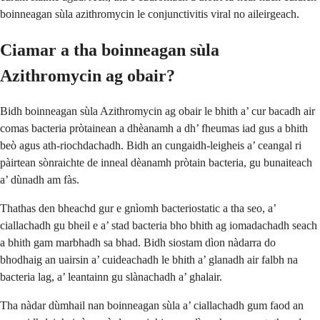
boinneagan sùla azithromycin le conjunctivitis viral no aileirgeach.
Ciamar a tha boinneagan sùla
Azithromycin ag obair?
Bidh boinneagan sùla Azithromycin ag obair le bhith a’ cur bacadh air
comas bacteria pròtainean a dhèanamh a dh’ fheumas iad gus a bhith
beò agus ath-riochdachadh. Bidh an cungaidh-leigheis a’ ceangal ri
pàirtean sònraichte de inneal dèanamh pròtain bacteria, gu bunaiteach
a’ dùnadh am fàs.
Thathas den bheachd gur e gnìomh bacteriostatic a tha seo, a’
ciallachadh gu bheil e a’ stad bacteria bho bhith ag iomadachadh seach
a bhith gam marbhadh sa bhad. Bidh siostam dìon nàdarra do
bhodhaig an uairsin a’ cuideachadh le bhith a’ glanadh air falbh na
bacteria lag, a’ leantainn gu slànachadh a’ ghalair.
Tha nàdar dùmhail nan boinneagan sùla a’ ciallachadh gum faod an