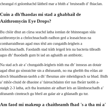
cheangal ri gnìomhachd làitheil mar a bhith a’ bruiseadh d’ fhiaclan.
Cuin a dh'fhaodas mi stad a ghabhail de
Azithromycin Eye Drops?
Bu chòir dhut an cùrsa seachd latha iomlan de bhinneagan sùla
azithromycin a chrìochnachadh eadhon ged a leasaicheas na
comharraidhean agad mus tèid am cungaidh-leigheis a
chrìochnachadh. Faodaidh stad tràth leigeil leis na bacteria tilleadh
agus dh’ fhaodadh gum bi iad an aghaidh an antibiotic.
Na stad ach air a’ chungaidh-leigheis tràth ma dh’ innseas an dotair
agad dhut gu sònraichte sin a dhèanamh, no ma gheibh thu eòlas air
droch bhuaidhean-taobh a dh’ fheumas aire mheidigeach sa bhad. Bidh
a’ mhòr-chuid de dhaoine a’ faireachdainn tòrr nas fheàrr taobh a-
staigh 2-3 latha, ach tha leantainn air adhart leis an làimhseachadh a’
dèanamh cinnteach gu bheil an galar air a ghlanadh gu tur.
Am faod mi makeup a chaitheamh fhad 's a tha mi a'