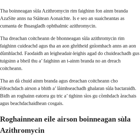
Tha boinneagan sùla Azithromycin rim faighinn fon ainm branda
AzaSite anns na Stàitean Aonaichte. Is e seo an suaicheantas as
cumanta de fhuasgladh ophthalmic azithromycin.
Tha dreachan coitcheann de bhonneagan sùla azithromycin rim
faighinn cuideachd agus tha an aon ghrìtheid gnìomhach anns an aon
dùmhlachd. Faodaidh an leigheadair-leighis agad do chuideachadh gus
tuigsinn a bheil thu a’ faighinn an t-ainm branda no an dreach
coitcheann.
Tha an dà chuid ainm branda agus dreachan coitcheann cho
èifeachdach airson a bhith a’ làimhseachadh ghalaran sùla bactaraidh.
Bidh an roghainn eatorra gu tric a’ tighinn sìos gu còmhdach àrachais
agus beachdachaidhean cosgais.
Roghainnean eile airson boinneagan sùla
Azithromycin