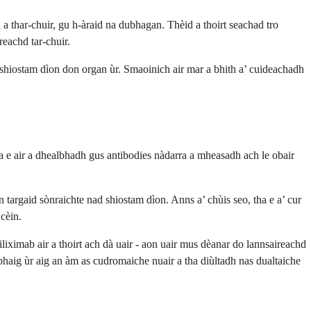
a thar-chuir, gu h-àraid na dubhagan. Thèid a thoirt seachad tro
reachd tar-chuir.
 shiostam dìon don organ ùr. Smaoinich air mar a bhith a’ cuideachadh
 e air a dhealbhadh gus antibodies nàdarra a mheasadh ach le obair
n targaid sònraichte nad shiostam dìon. Anns a’ chùis seo, tha e a’ cur
 cèin.
iliximab air a thoirt ach dà uair - aon uair mus dèanar do lannsaireachd
ubhaig ùr aig an àm as cudromaiche nuair a tha diùltadh nas dualtaiche