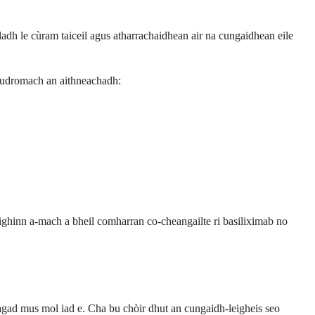
adh le cùram taiceil agus atharrachaidhean air na cungaidhean eile
 cudromach an aithneachadh:
ighinn a-mach a bheil comharran co-cheangailte ri basiliximab no
agad mus mol iad e. Cha bu chòir dhut an cungaidh-leigheis seo