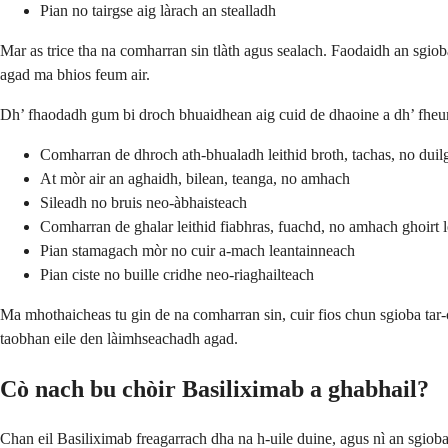
Pian no tairgse aig làrach an stealladh
Mar as trice tha na comharran sin tlàth agus sealach. Faodaidh an sgio
agad ma bhios feum air.
Dh’ fhaodadh gum bi droch bhuaidhean aig cuid de dhaoine a dh’ fheu
Comharran de dhroch ath-bhualadh leithid broth, tachas, no dui
At mòr air an aghaidh, bilean, teanga, no amhach
Sileadh no bruis neo-àbhaisteach
Comharran de ghalar leithid fiabhras, fuachd, no amhach ghoirt 
Pian stamagach mòr no cuir a-mach leantainneach
Pian ciste no buille cridhe neo-riaghailteach
Ma mhothaicheas tu gin de na comharran sin, cuir fios chun sgioba tar
taobhan eile den làimhseachadh agad.
Cò nach bu chòir Basiliximab a ghabhail?
Chan eil Basiliximab freagarrach dha na h-uile duine, agus nì an sgio