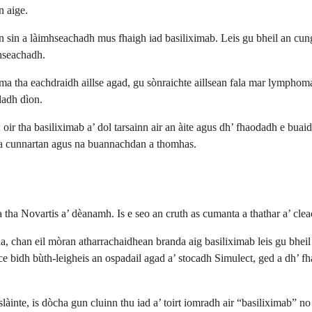
n aige.
sin a làimhseachadh mus fhaigh iad basiliximab. Leis gu bheil an cunga
hseachadh.
ma tha eachdraidh aillse agad, gu sònraichte aillsean fala mar lymphom
dadh dìon.
 tha basiliximab a’ dol tarsainn air an àite agus dh’ fhaodadh e buaidh 
 na cunnartan agus na buannachdan a thomhas.
a tha Novartis a’ dèanamh. Is e seo an cruth as cumanta a thathar a’ cle
, chan eil mòran atharrachaidhean branda aig basiliximab leis gu bheil 
e bidh bùth-leigheis an ospadail agad a’ stocadh Simulect, ged a dh’ 
àinte, is dòcha gun cluinn thu iad a’ toirt iomradh air “basiliximab” no 