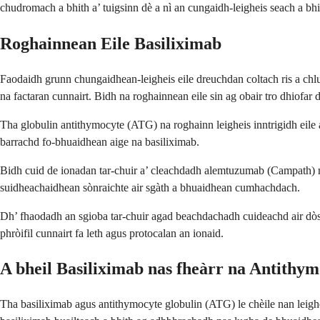
chudromach a bhith a’ tuigsinn dè a nì an cungaidh-leigheis seach a b
Roghainnean Eile Basiliximab
Faodaidh grunn chungaidhean-leigheis eile dreuchdan coltach ris a chlui
na factaran cunnairt. Bidh na roghainnean eile sin ag obair tro dhiofar
Tha globulin antithymocyte (ATG) na roghainn leigheis inntrigidh eile a
barrachd fo-bhuaidhean aige na basiliximab.
Bidh cuid de ionadan tar-chuir a’ cleachdadh alemtuzumab (Campath) mar 
suidheachaidhean sònraichte air sgàth a bhuaidhean cumhachdach.
Dh’ fhaodadh an sgioba tar-chuir agad beachdachadh cuideachd air dòsa
phròifil cunnairt fa leth agus protocalan an ionaid.
A bheil Basiliximab nas fheàrr na Antithy
Tha basiliximab agus antithymocyte globulin (ATG) le chèile nan leighe