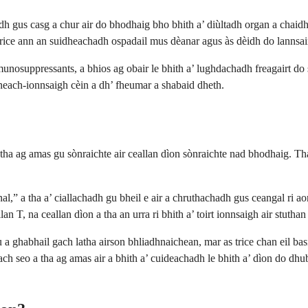
h gus casg a chur air do bhodhaig bho bhith a’ diùltadh organ a chaidh 
 trice ann an suidheachadh ospadail mus dèanar agus às dèidh do lannsai
munosuppressants, a bhios ag obair le bhith a’ lughdachadh freagairt do
neach-ionnsaigh cèin a dh’ fheumar a shabaid dheth.
ha ag amas gu sònraichte air ceallan dìon sònraichte nad bhodhaig. Tha
l,” a tha a’ ciallachadh gu bheil e air a chruthachadh gus ceangal ri ao
n T, na ceallan dìon a tha an urra ri bhith a’ toirt ionnsaigh air stuthan
u a ghabhail gach latha airson bhliadhnaichean, mar as trice chan eil bas
ach seo a tha ag amas air a bhith a’ cuideachadh le bhith a’ dìon do dh