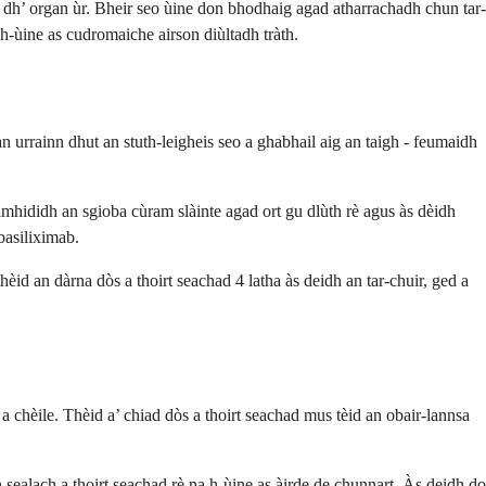
 dh’ organ ùr. Bheir seo ùine don bhodhaig agad atharrachadh chun tar-
h-ùine as cudromaiche airson diùltadh tràth.
 urrainn dhut an stuth-leigheis seo a ghabhail aig an taigh - feumaidh
imhididh an sgioba cùram slàinte agad ort gu dlùth rè agus às dèidh
basiliximab.
hèid an dàrna dòs a thoirt seachad 4 latha às deidh an tar-chuir, ged a
s a chèile. Thèid a’ chiad dòs a thoirt seachad mus tèid an obair-lannsa
 sealach a thoirt seachad rè na h-ùine as àirde de chunnart. Às deidh do