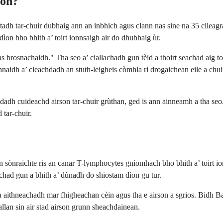
son?
ltadh tar-chuir dubhaig ann an inbhich agus clann nas sine na 35 cileagr
dìon bho bhith a’ toirt ionnsaigh air do dhubhaig ùr.
brosnachaidh." Tha seo a’ ciallachadh gun tèid a thoirt seachad aig tois
hnaidh a’ cleachdadh an stuth-leigheis còmhla ri drogaichean eile a chu
adh cuideachd airson tar-chuir grùthan, ged is ann ainneamh a tha seo.
 tar-chuir.
on sònraichte ris an canar T-lymphocytes gnìomhach bho bhith a’ toirt i
had gun a bhith a’ dùnadh do shiostam dìon gu tur.
 aithneachadh mar fhigheachan cèin agus tha e airson a sgrios. Bidh Bas
llan sin air stad airson grunn sheachdainean.