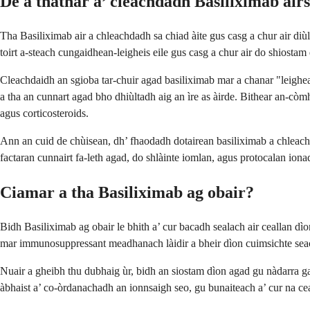
Dè a thathar a’ cleachdadh Basiliximab air
Tha Basiliximab air a chleachdadh sa chiad àite gus casg a chur air diù
toirt a-steach cungaidhean-leigheis eile gus casg a chur air do shiostam 
Cleachdaidh an sgioba tar-chuir agad basiliximab mar a chanar "leigheas 
a tha an cunnart agad bho dhiùltadh aig an ìre as àirde. Bithear an-còm
agus corticosteroids.
Ann an cuid de chùisean, dh’ fhaodadh dotairean basiliximab a chleachd
factaran cunnairt fa-leth agad, do shlàinte iomlan, agus protocalan ionad
Ciamar a tha Basiliximab ag obair?
Bidh Basiliximab ag obair le bhith a’ cur bacadh sealach air ceallan dì
mar immunosuppressant meadhanach làidir a bheir dìon cuimsichte seac
Nuair a gheibh thu dubhaig ùr, bidh an siostam dìon agad gu nàdarra ga
àbhaist a’ co-òrdanachadh an ionnsaigh seo, gu bunaiteach a’ cur na cea