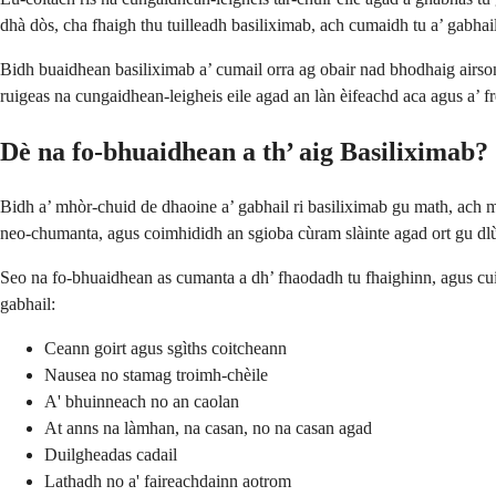
dhà dòs, cha fhaigh thu tuilleadh basiliximab, ach cumaidh tu a’ gabhai
Bidh buaidhean basiliximab a’ cumail orra ag obair nad bhodhaig airso
ruigeas na cungaidhean-leigheis eile agad an làn èifeachd aca agus a’ 
Dè na fo-bhuaidhean a th’ aig Basiliximab?
Bidh a’ mhòr-chuid de dhaoine a’ gabhail ri basiliximab gu math, ach 
neo-chumanta, agus coimhididh an sgioba cùram slàinte agad ort gu dlù
Seo na fo-bhuaidhean as cumanta a dh’ fhaodadh tu fhaighinn, agus cui
gabhail:
Ceann goirt agus sgìths coitcheann
Nausea no stamag troimh-chèile
A' bhuinneach no an caolan
At anns na làmhan, na casan, no na casan agad
Duilgheadas cadail
Lathadh no a' faireachdainn aotrom