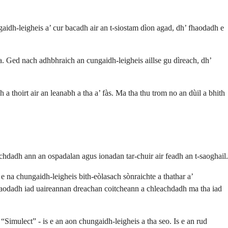
idh-leigheis a’ cur bacadh air an t-siostam dìon agad, dh’ fhaodadh e
a. Ged nach adhbhraich an cungaidh-leigheis aillse gu dìreach, dh’
a thoirt air an leanabh a tha a’ fàs. Ma tha thu trom no an dùil a bhith
achdadh ann an ospadalan agus ionadan tar-chuir air feadh an t-saoghail.
e na chungaidh-leigheis bith-eòlasach sònraichte a thathar a’
fhaodadh iad uaireannan dreachan coitcheann a chleachdadh ma tha iad
“Simulect” - is e an aon chungaidh-leigheis a tha seo. Is e an rud