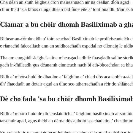
Cha dèan an stuth-leigheis cron maireannach air na ceallan dìon agad -
chuir fhad ‘s a bhios cungaidhean fad-ùine eile a’ toirt buaidh. Mar as
Ciamar a bu chòir dhomh Basiliximab a gh
Bithear an-còmhnaidh a’ toirt seachad Basiliximab le proifeiseantaich 
e rianachd faiceallach ann an suidheachadh ospadal no clionaig le uid
Tha am cungaidh-leigheis air a mheasgachadh le fuasgladh saline sterile
gach in-fhilleadh gus dèanamh cinnteach nach bi ath-bheachdan sa bhad
Bidh a’ mhòr-chuid de dhaoine a’ faighinn a’ chiad dòs aca taobh a-staigh
dh’ fhaodadh an dotair agad an ùine seo atharrachadh a rèir do shlàna
Dè cho fada 'sa bu chòir dhomh Basilixima
Bidh a’ mhòr-chuid de dh’ euslaintich a’ faighinn basiliximab airson ùine
tar-chuir agad, agus thèid an dàrna dòs a thoirt seachad air a’ cheathram
Eu-coltach ris na cungaidhean-leigheis tar-chuir eile agad a ghabhas tu 