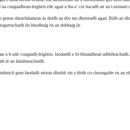
l na cungaidhean-leigheis eile agad a tha a’ cur bacadh air an t-siosta
n grunn sheachdainean às deidh an dòs mu dheireadh agad. Bidh an dìon 
freagarrachadh do bhodhaig ris an dubhaig ùr.
mar a h-uile cungaidh-leigheis, faodaidh e fo-bhuaidhean adhbhrachadh
th rè an làimhseachaidh.
mhnich gum faodadh mòran dhiubh sin a bhith co-cheangailte ris an obai