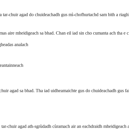
ba tar-chuir agad do chuideachadh gus mì-chofhurtachd sam bith a riaghl
mas aire mheidigeach sa bhad. Chan eil iad sin cho cumanta ach tha e
lgheadas analach
leantainneach
-chuir agad sa bhad. Tha iad uidheamaichte gus do chuideachadh gus fa
ba tar-chuir agad ath-sgrùdadh cùramach air an eachdraidh mheidigeach 