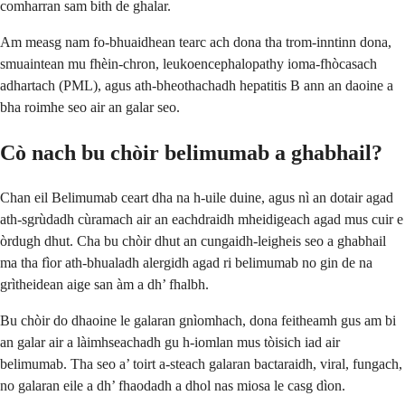
comharran sam bith de ghalar.
Am measg nam fo-bhuaidhean tearc ach dona tha trom-inntinn dona,
smuaintean mu fhèin-chron, leukoencephalopathy ioma-fhòcasach
adhartach (PML), agus ath-bheothachadh hepatitis B ann an daoine a
bha roimhe seo air an galar seo.
Cò nach bu chòir belimumab a ghabhail?
Chan eil Belimumab ceart dha na h-uile duine, agus nì an dotair agad
ath-sgrùdadh cùramach air an eachdraidh mheidigeach agad mus cuir e
òrdugh dhut. Cha bu chòir dhut an cungaidh-leigheis seo a ghabhail
ma tha fìor ath-bhualadh alergidh agad ri belimumab no gin de na
grìtheidean aige san àm a dh’ fhalbh.
Bu chòir do dhaoine le galaran gnìomhach, dona feitheamh gus am bi
an galar air a làimhseachadh gu h-iomlan mus tòisich iad air
belimumab. Tha seo a’ toirt a-steach galaran bactaraidh, viral, fungach,
no galaran eile a dh’ fhaodadh a dhol nas miosa le casg dìon.