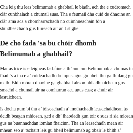
Cha leig thu leas belimumab a ghabhail le biadh, ach tha e cudromach
clàr cunbhalach a chumail suas. Tha e feumail dha cuid de dhaoine an
clàr-ama aca a chomharrachadh no cuimhneachain fòn a
shuidheachadh gus fuireach air an t-slighe.
Dè cho fada 'sa bu chòir dhomh
Belimumab a ghabhail?
Mar as trice is e leigheas fad-ùine a th’ ann am Belimumab a chumas tu
fhad ‘s a tha e a’ cuideachadh do lupus agus gu bheil thu ga fhulang gu
math. Bidh mòran dhaoine ga ghabhail airson bhliadhnaichean gus
smachd a chumail air na comharran aca agus casg a chuir air
lasraichean.
Is dòcha gum bi thu a’ tòiseachadh a’ mothachadh leasachaidhean às
deidh beagan mhìosan, ged a dh’ fhaodadh gun toir e suas ri sia mìosan
gus na buannachdan iomlan fhaicinn. Tha an leasachadh mean air
mhean seo a’ tachairt leis gu bheil belimumab ag obair le bhith a’