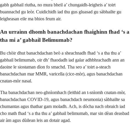
gabh gabhail riutha, no mura bheil a’ chungaidh-leigheis a’ toirt
buannachd gu leòr. Cuidichidh iad thu gus gluasad gu sàbhailte gu
leigheasan eile ma bhios feum air.
An urrainn dhomh banachdachan fhaighinn fhad ‘s a
tha mi a’ gabhail Belimumab?
Bu chòir dhut banachdachan beò a sheachnadh fhad ‘s a tha thu a’
gabhail belimumab, oir dh’ fhaodadh iad galar adhbhrachadh ann an
daoine le siostaman dìon fo smachd. Tha seo a’ toirt a-steach
banachdachan mar MMR, varicella (cice-mòr), agus banachdachan
cnatan-mòr nasal.
Tha banachdachan neo-ghnìomhach (leithid an t-snìomh cnatan-mòr,
banachdachan COVID-19, agus banachdach neumonia) sàbhailte sa
chumantas agus thathar gam moladh. Ach, is dòcha nach obraich iad
cho math fhad ‘s a tha thu a’ gabhail belimumab, mar sin dèan deasbad
air àm agus dùilean leis an dotair agad.