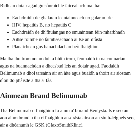
Bidh an dotair agad gu sònraichte faiceallach ma tha:
Eachdraidh de ghalaran leantainneach no galaran tric
HIV, hepatitis B, no hepatitis C
Eachdraidh de dh'fhulangas no smuaintean fèin-mharbhadh
Aillse roimhe no làimhseachadh aillse an-dràsta
Planaichean gus banachdachan beò fhaighinn
Ma tha thu trom no an dùil a bhith trom, feumaidh tu na cunnartan
agus na buannachdan a dheasbad leis an dotair agad. Faodaidh
Belimumab a dhol tarsainn air an àite agus buaidh a thoirt air siostam
dìon do phàisde a tha a' fàs.
Ainmean Brand Belimumab
Tha Belimumab ri fhaighinn fo ainm a' bhrand Benlysta. Is e seo an
aon ainm brand a tha ri fhaighinn an-dràsta airson an stuth-leigheis seo,
air a dhèanamh le GSK (GlaxoSmithKline).