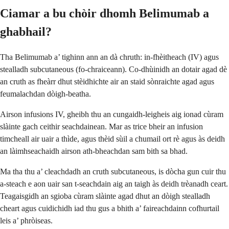
Ciamar a bu chòir dhomh Belimumab a
ghabhail?
Tha Belimumab a’ tighinn ann an dà chruth: in-fhèitheach (IV) agus
stealladh subcutaneous (fo-chraiceann). Co-dhùinidh an dotair agad dè
an cruth as fheàrr dhut stèidhichte air an staid sònraichte agad agus
feumalachdan dòigh-beatha.
Airson infusions IV, gheibh thu an cungaidh-leigheis aig ionad cùram
slàinte gach ceithir seachdainean. Mar as trice bheir an infusion
timcheall air uair a thìde, agus thèid sùil a chumail ort rè agus às deidh
an làimhseachaidh airson ath-bheachdan sam bith sa bhad.
Ma tha thu a’ cleachdadh an cruth subcutaneous, is dòcha gun cuir thu
a-steach e aon uair san t-seachdain aig an taigh às deidh trèanadh ceart.
Teagaisgidh an sgioba cùram slàinte agad dhut an dòigh stealladh
cheart agus cuidichidh iad thu gus a bhith a’ faireachdainn cofhurtail
leis a’ phròiseas.