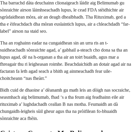
Tha barrachd dàta deuchainn clionaigeach làidir aig Belimumab gu
sònraichte airson làimhseachadh lupus, le cead FDA stèidhichte air
sgrùdaidhean mòra, air an deagh dhealbhadh. Tha Rituximab, ged a
tha e èifeachdach dha mòran euslaintich lupus, air a chleachdadh “far-
label” airson na staid seo.
Tha an roghainn eadar na cungaidhean sin an urra ris an t-
suidheachadh sònraichte agad, a’ gabhail a-steach cho dona sa tha an
lupus agad, dè na h-organan a tha air an toirt buaidh, agus mar a
fhreagair thu ri leigheasan roimhe. Beachdaichidh an dotair agad air na
factaran fa leth agad seach a bhith ag ainmeachadh fear uile-
choitcheann “nas fheàrr.”
Bidh cuid de dhaoine a’ dèanamh gu math leis an dòigh nas socraiche,
seasmhach aig belimumab, fhad ‘s a tha feum aig feadhainn eile air
rituximab a’ lughdachadh ceallan B nas motha. Feumaidh an dà
chungaidh-leigheis sùil gheur agus tha na pròifilean fo-bhuaidh
sònraichte aca fhèin.