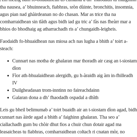
tha nausea, a’ bhuinneach, fiabhras, sròn dùinte, bronchitis, insomnia,
agus pian nad ghàirdeanan no do chasan. Mar as trice tha na
comharraidhean sin tlàth agus bidh iad gu tric a’ fàs nas fheàrr mar a
bhios do bhodhaig ag atharrachadh ris a’ chungaidh-leigheis.
Faodaidh fo-bhuaidhean nas miosa ach nas lugha a bhith a’ toirt a-
steach:
Cunnart nas motha de ghalaran mar thoradh air casg an t-siostam
dìon
Fìor ath-bhualaidhean alergidh, gu h-àraidh aig àm in-fhilleadh
IV
Duilgheadasan trom-inntinn no faireachdainn
Galaran dona a dh’ fhaodadh ospadal a dhìth
Leis gu bheil belimumab a’ toirt buaidh air an t-siostam dìon agad, bidh
cunnart nas àirde agad a bhith a’ faighinn ghalaran. Tha seo a’
ciallachadh gum bu chòir dhut fios a chuir chun dotair agad ma
leasaicheas tu fiabhras, comharraidhean coltach ri cnatan mòr, no