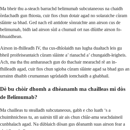
Ma bheir thu a-steach barrachd belimumab subcutaneous na chaidh
òrdachadh gun fhiosta, cuir fios chun dotair agad no solaraiche cùram
slàinte sa bhad. Ged nach eil antidote sònraichte ann airson cus de
belimumab, bidh iad airson sùil a chumail ort nas dlùithe airson fo-
bhuaidhean.
Airson in-fhilleadh IV, tha cus-dhìolaidh nas lugha dualtach leis gu
bheil proifeiseantaich cùram slàinte a’ rianachd a’ chungaidh-leigheis.
Ach, ma tha thu amharasach gun do thachair mearachd rè an in-
fhilleadh agad, cuir fios chun sgioba cùram slàinte agad sa bhad gus an
urrainn dhaibh ceumannan sgrùdaidh iomchaidh a ghabhail.
Dè bu chòir dhomh a dhèanamh ma chailleas mi dòs
de Belimumab?
Ma chailleas tu stealladh subcutaneous, gabh e cho luath ‘s a
chuimhnicheas tu, an uairsin till air ais chun chlàr-ama seachdaineil
cunbhalach agad. Na dùblaich dòsan gus dèanamh suas airson fear a