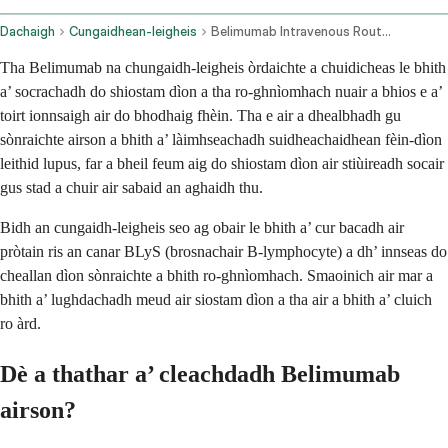
Dachaigh
Cungaidhean-leigheis
Belimumab Intravenous Route Subcutaneous Route
Tha Belimumab na chungaidh-leigheis òrdaichte a chuidicheas le bhith
a’ socrachadh do shiostam dìon a tha ro-ghnìomhach nuair a bhios e a’
toirt ionnsaigh air do bhodhaig fhèin. Tha e air a dhealbhadh gu
sònraichte airson a bhith a’ làimhseachadh suidheachaidhean fèin-dìon
leithid lupus, far a bheil feum aig do shiostam dìon air stiùireadh socair
gus stad a chuir air sabaid an aghaidh thu.
Bidh an cungaidh-leigheis seo ag obair le bhith a’ cur bacadh air
pròtain ris an canar BLyS (brosnachair B-lymphocyte) a dh’ innseas do
cheallan dìon sònraichte a bhith ro-ghnìomhach. Smaoinich air mar a
bhith a’ lughdachadh meud air siostam dìon a tha air a bhith a’ cluich
ro àrd.
Dè a thathar a’ cleachdadh Belimumab
airson?