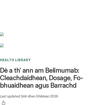
Benchmarks
Stories
FAQ
Sign up / Log in
HEALTH LIBRARY
Dè a th’ ann am Belimumab:
Cleachdaidhean, Dosage, Fo-
bhuaidhean agus Barrachd
Last updated
3mh dhen Ghiblean 2026