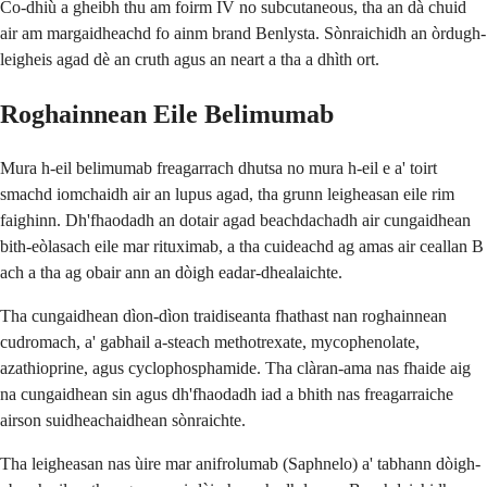
Co-dhiù a gheibh thu am foirm IV no subcutaneous, tha an dà chuid
air am margaidheachd fo ainm brand Benlysta. Sònraichidh an òrdugh-
leigheis agad dè an cruth agus an neart a tha a dhìth ort.
Roghainnean Eile Belimumab
Mura h-eil belimumab freagarrach dhutsa no mura h-eil e a' toirt
smachd iomchaidh air an lupus agad, tha grunn leigheasan eile rim
faighinn. Dh'fhaodadh an dotair agad beachdachadh air cungaidhean
bith-eòlasach eile mar rituximab, a tha cuideachd ag amas air ceallan B
ach a tha ag obair ann an dòigh eadar-dhealaichte.
Tha cungaidhean dìon-dìon traidiseanta fhathast nan roghainnean
cudromach, a' gabhail a-steach methotrexate, mycophenolate,
azathioprine, agus cyclophosphamide. Tha clàran-ama nas fhaide aig
na cungaidhean sin agus dh'fhaodadh iad a bhith nas freagarraiche
airson suidheachaidhean sònraichte.
Tha leigheasan nas ùire mar anifrolumab (Saphnelo) a' tabhann dòigh-