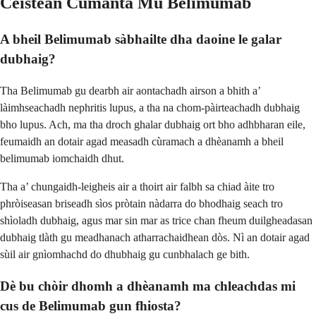
Ceistean Cumanta Mu Belimumab
A bheil Belimumab sàbhailte dha daoine le galar
dubhaig?
Tha Belimumab gu dearbh air aontachadh airson a bhith a’
làimhseachadh nephritis lupus, a tha na chom-pàirteachadh dubhaig
bho lupus. Ach, ma tha droch ghalar dubhaig ort bho adhbharan eile,
feumaidh an dotair agad measadh cùramach a dhèanamh a bheil
belimumab iomchaidh dhut.
Tha a’ chungaidh-leigheis air a thoirt air falbh sa chiad àite tro
phròiseasan briseadh sìos pròtain nàdarra do bhodhaig seach tro
shìoladh dubhaig, agus mar sin mar as trice chan fheum duilgheadasan
dubhaig tlàth gu meadhanach atharrachaidhean dòs. Nì an dotair agad
sùil air gnìomhachd do dhubhaig gu cunbhalach ge bith.
Dè bu chòir dhomh a dhèanamh ma chleachdas mi
cus de Belimumab gun fhiosta?