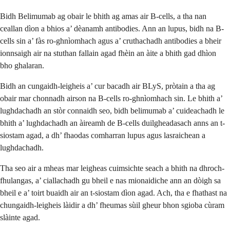
Bidh Belimumab ag obair le bhith ag amas air B-cells, a tha nan
ceallan dìon a bhios a’ dèanamh antibodies. Ann an lupus, bidh na B-
cells sin a’ fàs ro-ghnìomhach agus a’ cruthachadh antibodies a bheir
ionnsaigh air na stuthan fallain agad fhèin an àite a bhith gad dhìon
bho ghalaran.
Bidh an cungaidh-leigheis a’ cur bacadh air BLyS, pròtain a tha ag
obair mar chonnadh airson na B-cells ro-ghnìomhach sin. Le bhith a’
lughdachadh an stòr connaidh seo, bidh belimumab a’ cuideachadh le
bhith a’ lughdachadh an àireamh de B-cells duilgheadasach anns an t-
siostam agad, a dh’ fhaodas comharran lupus agus lasraichean a
lughdachadh.
Tha seo air a mheas mar leigheas cuimsichte seach a bhith na dhroch-
fhulangas, a’ ciallachadh gu bheil e nas mionaidiche ann an dòigh sa
bheil e a’ toirt buaidh air an t-siostam dìon agad. Ach, tha e fhathast na
chungaidh-leigheis làidir a dh’ fheumas sùil gheur bhon sgioba cùram
slàinte agad.