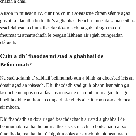
chaidh a chall.
Airson in-fhilleadh IV, cuir fios chun t-solaraiche cùram slàinte agad
gus ath-chlàradh cho luath ‘s a ghabhas. Feuch ri an eadar-ama ceithir-
seachdainean a chumail eadar dòsan, ach na gabh dragh ma dh’
fheumas tu atharrachadh le beagan làithean air sgàth cuingeadan
clàraidh.
Cuin a dh’ fhaodas mi stad a ghabhail de
Belimumab?
Na stad a-riamh a’ gabhail belimumab gun a bhith ga dheasbad leis an
dotair agad an toiseach. Dh’ fhaodadh stad gu h-obann leantainn gu
lasraichean lupus no a’ fàs nas miosa de na comharran agad, leis gu
bheil buaidhean dìon na cungaidh-leigheis a’ caitheamh a-mach mean
air mhean.
Dh’ fhaodadh an dotair agad beachdachadh air stad a ghabhail de
belimumab ma tha thu air maitheas seasmhach a choileanadh airson
ùine fhada, ma tha thu a’ faighinn eòlas air droch bhuaidhean nach