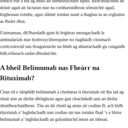
obrach eile a tha ag amas air làimhseachadh lupus. Beachdaichidh an
dotair agad air factaran mar na comharraidhean sònraichte agad,
leigheasan roimhe, agus slàinte iomlan nuair a thaghas tu an roghainn
as fheàrr dhut.
Uaireannan, dh'fhaodadh gum bi leigheas measgachadh le
antimalarials mar hydroxychloroquine no riaghladh cùramach
corticosteroid nas freagarraiche na bhith ag atharrachadh gu cungaidh
bith-eòlasach eadar-dhealaichte.
A bheil Belimumab nas Fheàrr na
Rituximab?
Chan eil e sìmplidh belimumab a choimeas ri rituximab oir tha iad ag
obair ann an diofar dhòighean agus gan cleachdadh ann an diofar
shuidheachaidhean. Tha an dà chuid ag amas air ceallan B, ach bidh
rituximab a’ lughdachadh nan ceallan sin nas iomlan fhad ‘s a bhios
belimumab a’ lughdachadh an gnìomhachd mean air mhean.