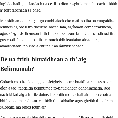
lughdachadh gu slaodach na ceallan dìon ro-ghnìomhach seach a bhith
a’ toirt faochadh sa bhad.
Measidh an dotair agad gu cunbhalach cho math sa tha an cungaidh-
leigheis ag obair tro dheuchainnean fala, sgrùdadh comharraidhean,
agus a’ sgrùdadh airson frith-bhuaidhean sam bith. Cuidichidh iad thu
gus co-dhùnadh cuin a tha e iomchaidh leantainn air adhart,
atharrachadh, no stad a chuir air an làimhseachadh.
Dè na frith-bhuaidhean a th’ aig
Belimumab?
Coltach ris a h-uile cungaidh-leigheis a bheir buaidh air an t-siostam
dìon agad, faodaidh belimumab fo-bhuaidhean adhbhrachadh, ged
nach bi iad aig a h-uile duine. Le bhith mothachail air na bu chòir a
bhith a’ coimhead a-mach, bidh thu sàbhailte agus gheibh thu cùram
sgiobalta ma bhios feum air.
Am measg nam fo-bhuaidhean as cumanta a dh’ fhaodadh tu fhaighinn