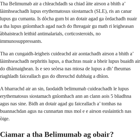
Tha Belimumab air a chleachdadh sa chiad àite airson a bhith a’
làimhseachadh lupus erythematosus siostamach (SLE), ris an canar
lupus gu cumanta. Is dòcha gum bi an dotair agad ga òrdachadh nuair
a tha lupus gnìomhach agad nach do fhreagair gu math ri leigheasan
àbhaisteach leithid antimalarials, corticosteroids, no
immunosuppressants.
Tha an cungaidh-leigheis cuideachd air aontachadh airson a bhith a’
làimhseachadh nephritis lupus, a thachras nuair a bheir lupus buaidh air
do dhàrnaighean. Is e seo seòrsa nas miosa de lupus a dh’ fheumas
riaghladh faiceallach gus do dhreuchd dubhaig a dhìon.
A bharrachd air an sin, faodaidh belimumab cuideachadh le lupus
erythematosus siostamach gnìomhach ann an clann aois 5 bliadhna
agus nas sine. Bidh an dotair agad gu faiceallach a’ tomhas na
buannachdan agus na cunnartan mus mol e e airson euslaintich nas
òige.
Ciamar a tha Belimumab ag obair?