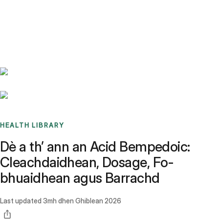
Benchmarks
Stories
FAQ
Sign up / Log in
HEALTH LIBRARY
Dè a th’ ann an Acid Bempedoic:
Cleachdaidhean, Dosage, Fo-
bhuaidhean agus Barrachd
Last updated
3mh dhen Ghiblean 2026