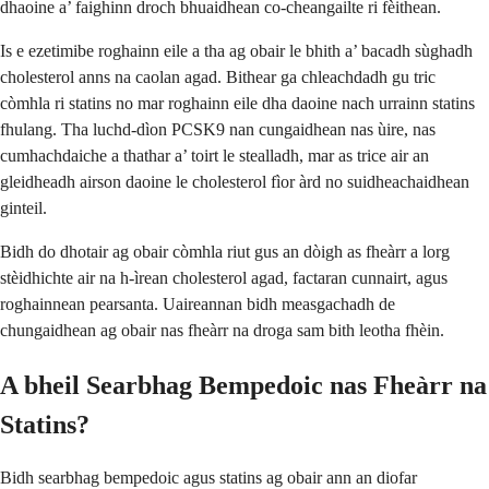
dhaoine a’ faighinn droch bhuaidhean co-cheangailte ri fèithean.
Is e ezetimibe roghainn eile a tha ag obair le bhith a’ bacadh sùghadh
cholesterol anns na caolan agad. Bithear ga chleachdadh gu tric
còmhla ri statins no mar roghainn eile dha daoine nach urrainn statins
fhulang. Tha luchd-dìon PCSK9 nan cungaidhean nas ùire, nas
cumhachdaiche a thathar a’ toirt le stealladh, mar as trice air an
gleidheadh airson daoine le cholesterol fìor àrd no suidheachaidhean
ginteil.
Bidh do dhotair ag obair còmhla riut gus an dòigh as fheàrr a lorg
stèidhichte air na h-ìrean cholesterol agad, factaran cunnairt, agus
roghainnean pearsanta. Uaireannan bidh measgachadh de
chungaidhean ag obair nas fheàrr na droga sam bith leotha fhèin.
A bheil Searbhag Bempedoic nas Fheàrr na
Statins?
Bidh searbhag bempedoic agus statins ag obair ann an diofar