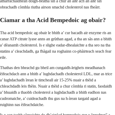
atharrachaidhean dòigh-beatha sin a chur an àite ach an àite sin
obrachadh còmhla riutha airson smachd cholesterol nas fheàrr.
Ciamar a tha Acid Bempedoic ag obair?
Tha acid bempedoic ag obair le bhith a’ cur bacadh air enzyme ris an
canar ATP citrate lyase anns an grùthan agad, a tha an sàs ann a bhith
a’ dèanamh cholesterol. Is e slighe eadar-dhealaichte a tha seo na tha
statins a’ cleachdadh, ga fhàgail na roghainn co-phàirteach seach fear
eile.
Thathas den bheachd gu bheil am cungaidh-leigheis meadhanach
èifeachdach ann a bhith a’ lughdachadh cholesterol LDL, mar as trice
a’ lughdachadh ìrean le timcheall air 15-25% nuair a thèid a
chleachdadh leis fhèin. Nuair a thèid a chur còmhla ri statin, faodaidh
a’ bhuaidh a thaobh cholesterol a lughdachadh a bhith eadhon nas
cudromaiche, a’ cuideachadh thu gus na h-ìrean targaid agad a
ruighinn nas èifeachdaiche.
Is e aon taobh sònraichte de dh’aigéad bempedoic gur e “prodrug” a