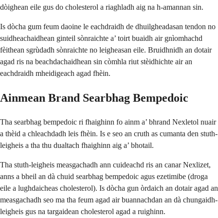
dòighean eile gus do cholesterol a riaghladh aig na h-amannan sin.
Is dòcha gum feum daoine le eachdraidh de dhuilgheadasan tendon no
suidheachaidhean ginteil sònraichte a’ toirt buaidh air gnìomhachd
fèithean sgrùdadh sònraichte no leigheasan eile. Bruidhnidh an dotair
agad ris na beachdachaidhean sin còmhla riut stèidhichte air an
eachdraidh mheidigeach agad fhèin.
Ainmean Brand Searbhag Bempedoic
Tha searbhag bempedoic ri fhaighinn fo ainm a’ bhrand Nexletol nuair
a thèid a chleachdadh leis fhèin. Is e seo an cruth as cumanta den stuth-
leigheis a tha thu dualtach fhaighinn aig a’ bhotail.
Tha stuth-leigheis measgachadh ann cuideachd ris an canar Nexlizet,
anns a bheil an dà chuid searbhag bempedoic agus ezetimibe (droga
eile a lughdaicheas cholesterol). Is dòcha gun òrdaich an dotair agad an
measgachadh seo ma tha feum agad air buannachdan an dà chungaidh-
leigheis gus na targaidean cholesterol agad a ruighinn.