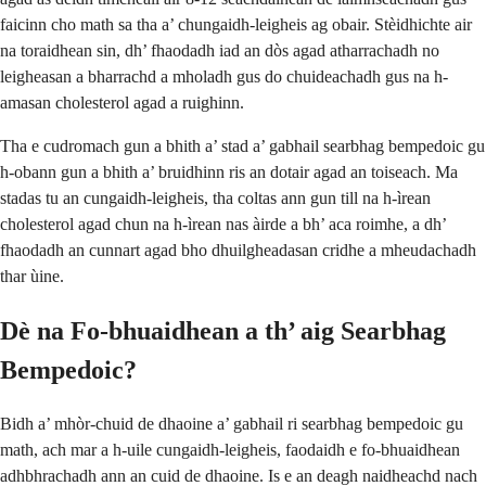
faicinn cho math sa tha a’ chungaidh-leigheis ag obair. Stèidhichte air
na toraidhean sin, dh’ fhaodadh iad an dòs agad atharrachadh no
leigheasan a bharrachd a mholadh gus do chuideachadh gus na h-
amasan cholesterol agad a ruighinn.
Tha e cudromach gun a bhith a’ stad a’ gabhail searbhag bempedoic gu
h-obann gun a bhith a’ bruidhinn ris an dotair agad an toiseach. Ma
stadas tu an cungaidh-leigheis, tha coltas ann gun till na h-ìrean
cholesterol agad chun na h-ìrean nas àirde a bh’ aca roimhe, a dh’
fhaodadh an cunnart agad bho dhuilgheadasan cridhe a mheudachadh
thar ùine.
Dè na Fo-bhuaidhean a th’ aig Searbhag
Bempedoic?
Bidh a’ mhòr-chuid de dhaoine a’ gabhail ri searbhag bempedoic gu
math, ach mar a h-uile cungaidh-leigheis, faodaidh e fo-bhuaidhean
adhbhrachadh ann an cuid de dhaoine. Is e an deagh naidheachd nach