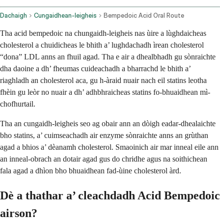
Dachaigh
Cungaidhean-leigheis
Bempedoic Acid Oral Route
Tha acid bempedoic na chungaidh-leigheis nas ùire a lùghdaicheas
cholesterol a chuidicheas le bhith a’ lughdachadh ìrean cholesterol
“dona” LDL anns an fhuil agad. Tha e air a dhealbhadh gu sònraichte
dha daoine a dh’ fheumas cuideachadh a bharrachd le bhith a’
riaghladh an cholesterol aca, gu h-àraid nuair nach eil statins leotha
fhèin gu leòr no nuair a dh’ adhbhraicheas statins fo-bhuaidhean mì-
chofhurtail.
Tha an cungaidh-leigheis seo ag obair ann an dòigh eadar-dhealaichte
bho statins, a’ cuimseachadh air enzyme sònraichte anns an grùthan
agad a bhios a’ dèanamh cholesterol. Smaoinich air mar inneal eile ann
an inneal-obrach an dotair agad gus do chridhe agus na soithichean
fala agad a dhìon bho bhuaidhean fad-ùine cholesterol àrd.
Dè a thathar a’ cleachdadh Acid Bempedoic
airson?