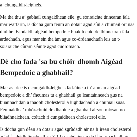
a’ chungaidh-leigheis.
Ma tha thu a’ gabhail cungaidhean eile, gu sònraichte tinnearan fala
mar warfarin, is dòcha gum feum an dotair agad sùil a chumail ort nas
dlùithe. Faodaidh aigéad bempedoic buaidh cuid de thinnearan fala
àrdachadh, agus mar sin tha àm agus co-òrdanachadh leis an t-
solaraiche cùram slàinte agad cudromach.
Dè cho fada 'sa bu chòir dhomh Aigéad
Bempedoic a ghabhail?
Mar as trice is e cungaidh-leigheis fad-ùine a th’ ann an aigéad
bempedoic a dh’ fheumas tu a ghabhail gu leantainneach gus na
buannachdan a thaobh cholesterol a lughdachadh a chumail suas.
Feumaidh a’ mhòr-chuid de dhaoine a ghabhail airson mìosan no
bliadhnaichean, coltach ri cungaidhean cholesterol eile.
Is dòcha gun dèan an dotair agad sgrùdadh air na h-ìrean cholesterol
agad às deidh timcheall air 8-12 seachdainean de làimhseachadh gus