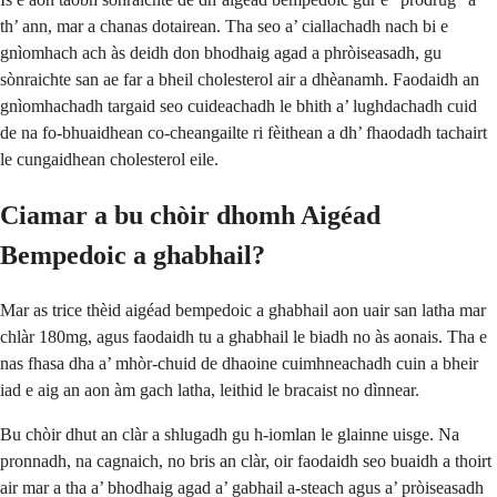
th’ ann, mar a chanas dotairean. Tha seo a’ ciallachadh nach bi e
gnìomhach ach às deidh don bhodhaig agad a phròiseasadh, gu
sònraichte san ae far a bheil cholesterol air a dhèanamh. Faodaidh an
gnìomhachadh targaid seo cuideachadh le bhith a’ lughdachadh cuid
de na fo-bhuaidhean co-cheangailte ri fèithean a dh’ fhaodadh tachairt
le cungaidhean cholesterol eile.
Ciamar a bu chòir dhomh Aigéad
Bempedoic a ghabhail?
Mar as trice thèid aigéad bempedoic a ghabhail aon uair san latha mar
chlàr 180mg, agus faodaidh tu a ghabhail le biadh no às aonais. Tha e
nas fhasa dha a’ mhòr-chuid de dhaoine cuimhneachadh cuin a bheir
iad e aig an aon àm gach latha, leithid le bracaist no dìnnear.
Bu chòir dhut an clàr a shlugadh gu h-iomlan le glainne uisge. Na
pronnadh, na cagnaich, no bris an clàr, oir faodaidh seo buaidh a thoirt
air mar a tha a’ bhodhaig agad a’ gabhail a-steach agus a’ pròiseasadh