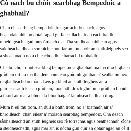
Cò nach bu chòir searbhag Bempedoic a
ghabhail?
Chan eil searbhag bempedoic freagarrach do chàch, agus
beachdaichidh an dotair agad gu faiceallach air an eachdraidh
mheidigeach agad mus òrdaich e e. Tha suidheachaidhean agus
suidheachaidhean sònraichte ann far am bu chòir an stuth-leigheis seo
a sheachnadh no a chleachdadh le barrachd rabhaidh.
Cha bu chòir dhut searbhag bempedoic a ghabhail ma tha droch ghalar
grùthan ort no ma tha deuchainnean gnìomh grùthan a’ sealltainn neo-
riaghailteachdan mòra. Leis gu bheil an stuth-leigheis air a
phròiseasadh leis an grùthan, faodaidh droch ghnìomh grùthan buaidh
a thoirt air mar a bhios do bhodhaig a’ làimhseachadh an druga.
Mura h-eil thu trom, an dùil a bhith trom, no a’ biathadh air a’
bhroilleach, chan eilear a’ moladh searbhag bempedoic. Cha deach
sàbhailteachd an stuth-leigheis seo rè torrachas agus beathachadh-cìche
a stèidheachadh, agus mar sin is dòcha gun cuir an dotair agad an cèill