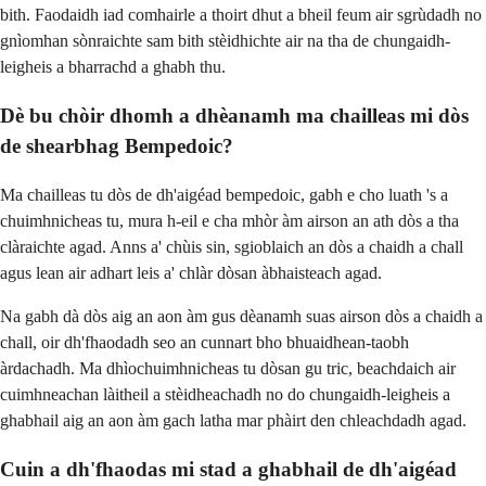
bith. Faodaidh iad comhairle a thoirt dhut a bheil feum air sgrùdadh no
gnìomhan sònraichte sam bith stèidhichte air na tha de chungaidh-
leigheis a bharrachd a ghabh thu.
Dè bu chòir dhomh a dhèanamh ma chailleas mi dòs
de shearbhag Bempedoic?
Ma chailleas tu dòs de dh'aigéad bempedoic, gabh e cho luath 's a
chuimhnicheas tu, mura h-eil e cha mhòr àm airson an ath dòs a tha
clàraichte agad. Anns a' chùis sin, sgioblaich an dòs a chaidh a chall
agus lean air adhart leis a' chlàr dòsan àbhaisteach agad.
Na gabh dà dòs aig an aon àm gus dèanamh suas airson dòs a chaidh a
chall, oir dh'fhaodadh seo an cunnart bho bhuaidhean-taobh
àrdachadh. Ma dhìochuimhnicheas tu dòsan gu tric, beachdaich air
cuimhneachan làitheil a stèidheachadh no do chungaidh-leigheis a
ghabhail aig an aon àm gach latha mar phàirt den chleachdadh agad.
Cuin a dh'fhaodas mi stad a ghabhail de dh'aigéad