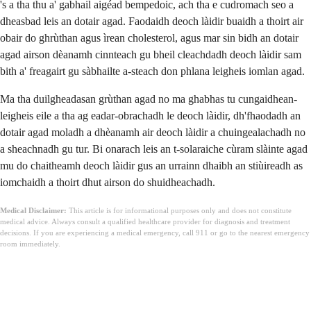
's a tha thu a' gabhail aigéad bempedoic, ach tha e cudromach seo a
dheasbad leis an dotair agad. Faodaidh deoch làidir buaidh a thoirt air
obair do ghrùthan agus ìrean cholesterol, agus mar sin bidh an dotair
agad airson dèanamh cinnteach gu bheil cleachdadh deoch làidir sam
bith a' freagairt gu sàbhailte a-steach don phlana leigheis iomlan agad.
Ma tha duilgheadasan grùthan agad no ma ghabhas tu cungaidhean-
leigheis eile a tha ag eadar-obrachadh le deoch làidir, dh'fhaodadh an
dotair agad moladh a dhèanamh air deoch làidir a chuingealachadh no
a sheachnadh gu tur. Bi onarach leis an t-solaraiche cùram slàinte agad
mu do chaitheamh deoch làidir gus an urrainn dhaibh an stiùireadh as
iomchaidh a thoirt dhut airson do shuidheachadh.
Medical Disclaimer:
This article is for informational purposes only and does not constitute
medical advice. Always consult a qualified healthcare provider for diagnosis and treatment
decisions. If you are experiencing a medical emergency, call 911 or go to the nearest emergency
room immediately.