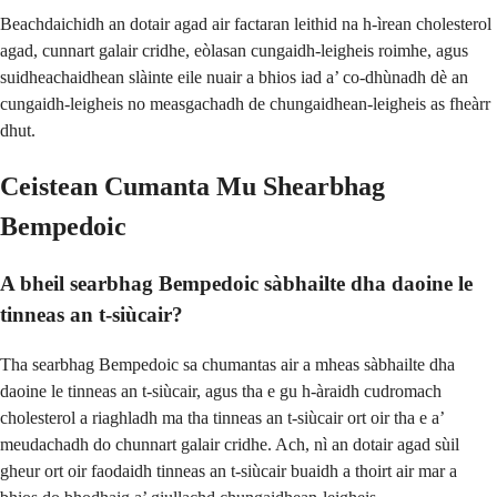
Beachdaichidh an dotair agad air factaran leithid na h-ìrean cholesterol
agad, cunnart galair cridhe, eòlasan cungaidh-leigheis roimhe, agus
suidheachaidhean slàinte eile nuair a bhios iad a’ co-dhùnadh dè an
cungaidh-leigheis no measgachadh de chungaidhean-leigheis as fheàrr
dhut.
Ceistean Cumanta Mu Shearbhag
Bempedoic
A bheil searbhag Bempedoic sàbhailte dha daoine le
tinneas an t-siùcair?
Tha searbhag Bempedoic sa chumantas air a mheas sàbhailte dha
daoine le tinneas an t-siùcair, agus tha e gu h-àraidh cudromach
cholesterol a riaghladh ma tha tinneas an t-siùcair ort oir tha e a’
meudachadh do chunnart galair cridhe. Ach, nì an dotair agad sùil
gheur ort oir faodaidh tinneas an t-siùcair buaidh a thoirt air mar a