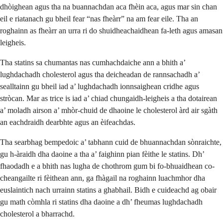
dhòighean agus tha na buannachdan aca fhèin aca, agus mar sin chan
eil e riatanach gu bheil fear “nas fheàrr” na am fear eile. Tha an
roghainn as fheàrr an urra ri do shuidheachaidhean fa-leth agus amasan
leigheis.
Tha statins sa chumantas nas cumhachdaiche ann a bhith a’
lughdachadh cholesterol agus tha deicheadan de rannsachadh a’
sealltainn gu bheil iad a’ lughdachadh ionnsaighean cridhe agus
stròcan. Mar as trice is iad a’ chiad chungaidh-leigheis a tha dotairean
a’ moladh airson a’ mhòr-chuid de dhaoine le cholesterol àrd air sgàth
an eachdraidh dearbhte agus an èifeachdas.
Tha searbhag bempedoic a’ tabhann cuid de bhuannachdan sònraichte,
gu h-àraidh dha daoine a tha a’ faighinn pian fèithe le statins. Dh’
fhaodadh e a bhith nas lugha de chothrom gum bi fo-bhuaidhean co-
cheangailte ri fèithean ann, ga fhàgail na roghainn luachmhor dha
euslaintich nach urrainn statins a ghabhail. Bidh e cuideachd ag obair
gu math còmhla ri statins dha daoine a dh’ fheumas lughdachadh
cholesterol a bharrachd.