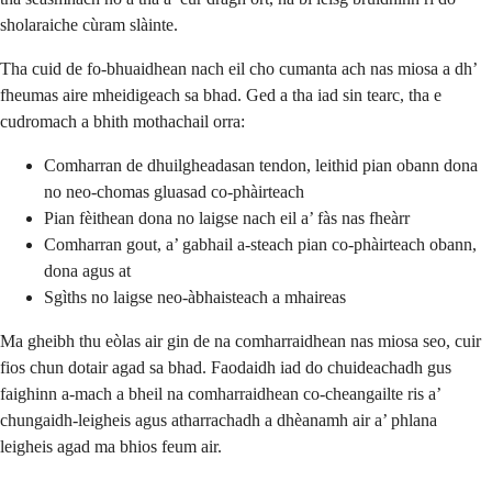
sholaraiche cùram slàinte.
Tha cuid de fo-bhuaidhean nach eil cho cumanta ach nas miosa a dh’
fheumas aire mheidigeach sa bhad. Ged a tha iad sin tearc, tha e
cudromach a bhith mothachail orra:
Comharran de dhuilgheadasan tendon, leithid pian obann dona
no neo-chomas gluasad co-phàirteach
Pian fèithean dona no laigse nach eil a’ fàs nas fheàrr
Comharran gout, a’ gabhail a-steach pian co-phàirteach obann,
dona agus at
Sgìths no laigse neo-àbhaisteach a mhaireas
Ma gheibh thu eòlas air gin de na comharraidhean nas miosa seo, cuir
fios chun dotair agad sa bhad. Faodaidh iad do chuideachadh gus
faighinn a-mach a bheil na comharraidhean co-cheangailte ris a’
chungaidh-leigheis agus atharrachadh a dhèanamh air a’ phlana
leigheis agad ma bhios feum air.