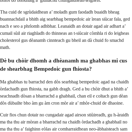
bhios do bhodhaig a’ giullachd chungaidhean-leigheis.
Tha cuid de sgrùdaidhean a’ moladh gum faodadh buaidh bheag
buannachdail a bhith aig searbhag bempedoic air ìrean siùcar fala, ged
nach e seo a phrìomh adhbhar. Leanaidh an dotair agad air adhart a’
cumail sùil air riaghladh do thinneas an t-siùcair còmhla ri do leigheas
cholesterol gus dèanamh cinnteach gu bheil an dà chuid fo smachd
math.
Dè bu chòir dhomh a dhèanamh ma ghabhas mi cus
de shearbhag Bempedoic gun fhiosta?
Ma ghabhas tu barrachd den dòs searbhag bempedoic agad na chaidh
òrdachadh gun fhiosta, na gabh dragh. Ged a bu chòir dhut a bhith a’
seachnadh dòsan a bharrachd a ghabhail, chan eil e coltach gun dèan
dòs dùbailte bho àm gu àm cron mòr air a’ mhòr-chuid de dhaoine.
Cuir fios chun dotair no cungadair agad airson stiùireadh, gu h-àraidh
ma tha thu air mòran a bharrachd na chaidh òrdachadh a ghabhail no
ma tha thu a’ faighinn eòlas air comharraidhean neo-àbhaisteach sam