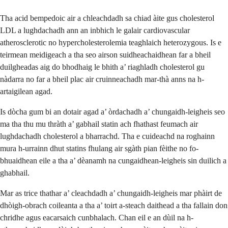
Tha acid bempedoic air a chleachdadh sa chiad àite gus cholesterol
LDL a lughdachadh ann an inbhich le galair cardiovascular
atherosclerotic no hypercholesterolemia teaghlaich heterozygous. Is e
teirmean meidigeach a tha seo airson suidheachaidhean far a bheil
duilgheadas aig do bhodhaig le bhith a’ riaghladh cholesterol gu
nàdarra no far a bheil plac air cruinneachadh mar-thà anns na h-
artaigilean agad.
Is dòcha gum bi an dotair agad a’ òrdachadh a’ chungaidh-leigheis seo
ma tha thu mu thràth a’ gabhail statin ach fhathast feumach air
lughdachadh cholesterol a bharrachd. Tha e cuideachd na roghainn
mura h-urrainn dhut statins fhulang air sgàth pian fèithe no fo-
bhuaidhean eile a tha a’ dèanamh na cungaidhean-leigheis sin duilich a
ghabhail.
Mar as trice thathar a’ cleachdadh a’ chungaidh-leigheis mar phàirt de
dhòigh-obrach coileanta a tha a’ toirt a-steach daithead a tha fallain don
chridhe agus eacarsaich cunbhalach. Chan eil e an dùil na h-