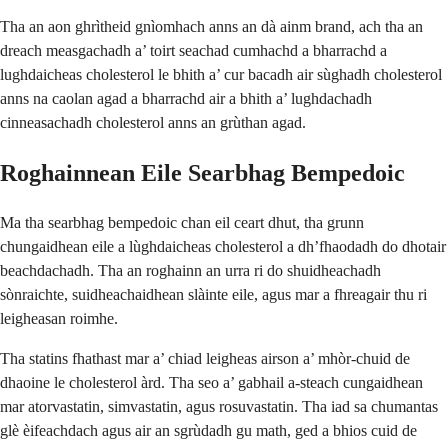
Tha an aon ghrìtheid gnìomhach anns an dà ainm brand, ach tha an
dreach measgachadh a’ toirt seachad cumhachd a bharrachd a
lughdaicheas cholesterol le bhith a’ cur bacadh air sùghadh cholesterol
anns na caolan agad a bharrachd air a bhith a’ lughdachadh
cinneasachadh cholesterol anns an grùthan agad.
Roghainnean Eile Searbhag Bempedoic
Ma tha searbhag bempedoic chan eil ceart dhut, tha grunn
chungaidhean eile a lùghdaicheas cholesterol a dh’fhaodadh do dhotair
beachdachadh. Tha an roghainn an urra ri do shuidheachadh
sònraichte, suidheachaidhean slàinte eile, agus mar a fhreagair thu ri
leigheasan roimhe.
Tha statins fhathast mar a’ chiad leigheas airson a’ mhòr-chuid de
dhaoine le cholesterol àrd. Tha seo a’ gabhail a-steach cungaidhean
mar atorvastatin, simvastatin, agus rosuvastatin. Tha iad sa chumantas
glè èifeachdach agus air an sgrùdadh gu math, ged a bhios cuid de