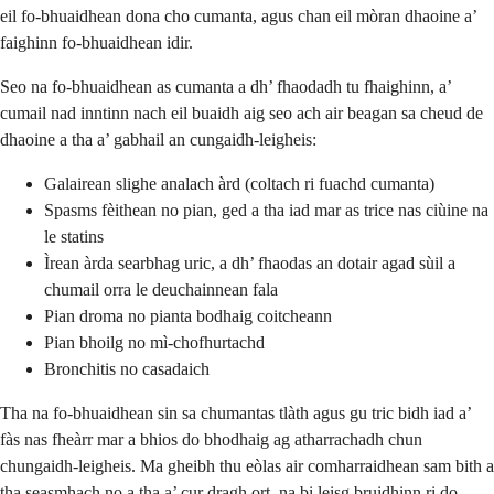
eil fo-bhuaidhean dona cho cumanta, agus chan eil mòran dhaoine a’
faighinn fo-bhuaidhean idir.
Seo na fo-bhuaidhean as cumanta a dh’ fhaodadh tu fhaighinn, a’
cumail nad inntinn nach eil buaidh aig seo ach air beagan sa cheud de
dhaoine a tha a’ gabhail an cungaidh-leigheis:
Galairean slighe analach àrd (coltach ri fuachd cumanta)
Spasms fèithean no pian, ged a tha iad mar as trice nas ciùine na
le statins
Ìrean àrda searbhag uric, a dh’ fhaodas an dotair agad sùil a
chumail orra le deuchainnean fala
Pian droma no pianta bodhaig coitcheann
Pian bhoilg no mì-chofhurtachd
Bronchitis no casadaich
Tha na fo-bhuaidhean sin sa chumantas tlàth agus gu tric bidh iad a’
fàs nas fheàrr mar a bhios do bhodhaig ag atharrachadh chun
chungaidh-leigheis. Ma gheibh thu eòlas air comharraidhean sam bith a
tha seasmhach no a tha a’ cur dragh ort, na bi leisg bruidhinn ri do