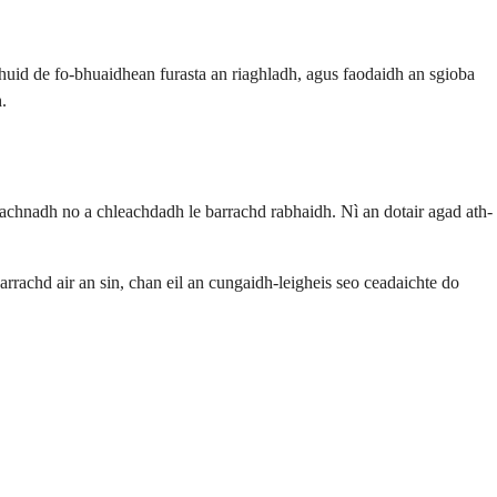
-chuid de fo-bhuaidhean furasta an riaghladh, agus faodaidh an sgioba
.
eachnadh no a chleachdadh le barrachd rabhaidh. Nì an dotair agad ath-
arrachd air an sin, chan eil an cungaidh-leigheis seo ceadaichte do