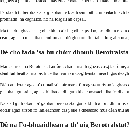
leigheis a ghabhail a-steach nas èifeachdaiche agus dh’ fhaodadh e mì
Faodaidh tu berotralstat a ghabhail le biadh sam bith cunbhalach, ach f
pronnadh, na cagnaich, no na fosgail an capsal.
Ma tha duilgheadas agad le bhith a’ slugadh capsalan, bruidhinn ris a
ceart, agus mar sin tha e cudromach dòigh comhfhurtail a lorg airson a 
Dè cho fada 'sa bu chòir dhomh Berotralsta
Mar as trice tha Berotralstat air òrdachadh mar leigheas casg fad-ùine
staid fad-beatha, mar as trice tha feum air casg leantainneach gus dea
Bidh an dotair agad a’ cumail sùil air mar a fhreagras tu ris an leighe
ghabhail gu bràth, agus dh’ fhaodadh gum bi e comasach dha feadhainn e
Na stad gu h-obann a’ gabhail berotralstat gun a bhith a’ bruidhinn ri
dotair agad airson ro-innleachdan casg eile a dheasbad mus dèan thu a
Dè na Fo-bhuaidhean a th’ aig Berotralstat