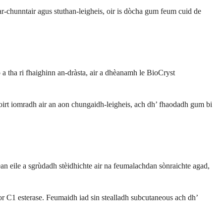
ar-chunntair agus stuthan-leigheis, oir is dòcha gum feum cuid de
a tha ri fhaighinn an-dràsta, air a dhèanamh le BioCryst
toirt iomradh air an aon chungaidh-leigheis, ach dh’ fhaodadh gum bi
an eile a sgrùdadh stèidhichte air na feumalachdan sònraichte agad,
r C1 esterase. Feumaidh iad sin stealladh subcutaneous ach dh’