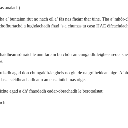
as analach)
a a’ buntainn riut no nach eil a’ fàs nas fheàrr thar ùine. Tha a’ mhòr
-chofhurtachd a lughdachadh fhad ‘s a chumas tu casg HAE èifeachdach
achaidhean sònraichte ann far am bu chòir an cungaidh-leigheis seo a sh
e.
eirdsidh agad don chungaidh-leigheis no gin de na grìtheidean aige. A bh
das a stèidheachadh ann an euslaintich nas òige.
hte agad a dh’ fhaodadh eadar-obrachadh le berotralstat:
ach