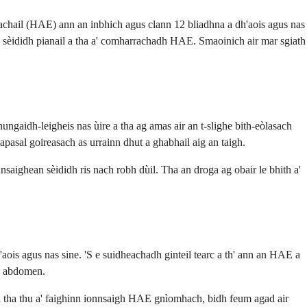
eachail (HAE) ann an inbhich agus clann 12 bliadhna a dh'aois agus nas
nnan sèididh pianail a tha a' comharrachadh HAE. Smaoinich air mar sgiath
ungaidh-leigheis nas ùire a tha ag amas air an t-slighe bith-eòlasach
pasal goireasach as urrainn dhut a ghabhail aig an taigh.
saighean sèididh ris nach robh dùil. Tha an droga ag obair le bhith a'
aois agus nas sine. 'S e suidheachadh ginteil tearc a th' ann an HAE a
us abdomen.
Ma tha thu a' faighinn ionnsaigh HAE gnìomhach, bidh feum agad air