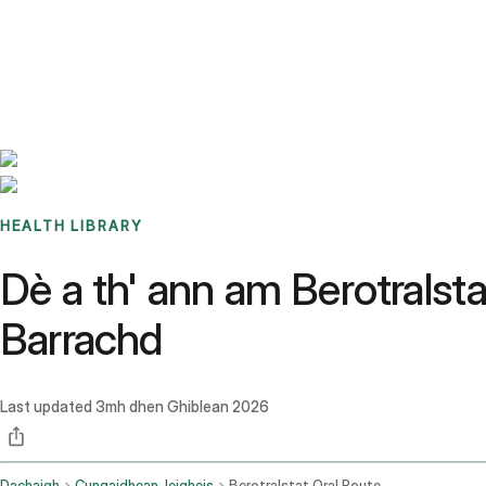
Benchmarks
Stories
FAQ
Sign up / Log in
HEALTH LIBRARY
Dè a th' ann am Berotrals
Barrachd
Last updated
3mh dhen Ghiblean 2026
Dachaigh
Cungaidhean-leigheis
Berotralstat Oral Route