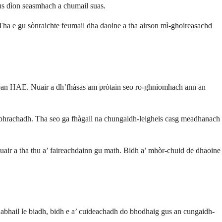
gus dìon seasmhach a chumail suas.
. Tha e gu sònraichte feumail dha daoine a tha airson mì-ghoireasachd
ighean HAE. Nuair a dh’fhàsas am pròtain seo ro-ghnìomhach ann an
adhbhrachadh. Tha seo ga fhàgail na chungaidh-leigheis casg meadhanach
nuair a tha thu a’ faireachdainn gu math. Bidh a’ mhòr-chuid de dhaoine
ghabhail le biadh, bidh e a’ cuideachadh do bhodhaig gus an cungaidh-