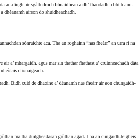
nta an-diugh air sgàth droch bhuaidhean a dh’ fhaodadh a bhith ann.
r a dhèanamh airson do shuidheachadh.
annachdan sònraichte aca. Tha an roghainn “nas fheàrr” an urra ri na
ire air a’ mhargaidh, agus mar sin thathar fhathast a’ cruinneachadh dàta
chd eòlais clionaigeach.
chadh. Bidh cuid de dhaoine a’ dèanamh nas fheàrr air aon chungaidh-
 grùthan ma tha duilgheadasan grùthan agad. Tha an cungaidh-leigheis