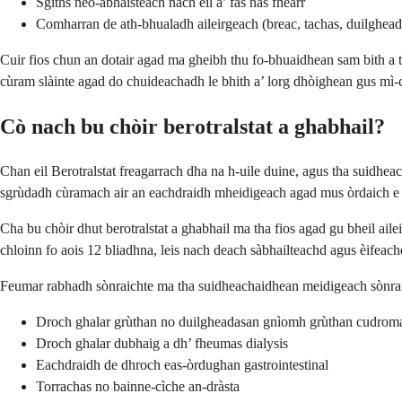
Sgìths neo-àbhaisteach nach eil a’ fàs nas fheàrr
Comharran de ath-bhualadh aileirgeach (breac, tachas, duilghead
Cuir fios chun an dotair agad ma gheibh thu fo-bhuaidhean sam bith a th
cùram slàinte agad do chuideachadh le bhith a’ lorg dhòighean gus mì
Cò nach bu chòir berotralstat a ghabhail?
Chan eil Berotralstat freagarrach dha na h-uile duine, agus tha suidhe
sgrùdadh cùramach air an eachdraidh mheidigeach agad mus òrdaich e 
Cha bu chòir dhut berotralstat a ghabhail ma tha fios agad gu bheil ail
chloinn fo aois 12 bliadhna, leis nach deach sàbhailteachd agus èifeach
Feumar rabhadh sònraichte ma tha suidheachaidhean meidigeach sònraic
Droch ghalar grùthan no duilgheadasan gnìomh grùthan cudrom
Droch ghalar dubhaig a dh’ fheumas dialysis
Eachdraidh de dhroch eas-òrdughan gastrointestinal
Torrachas no bainne-cìche an-dràsta