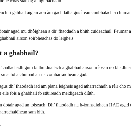
-thoileachas stamag a lughdachadh.
euch ri gabhail aig an aon àm gach latha gus ìrean cunbhalach a chumail 
n dotair agad mu dhòighean a dh’ fhaodadh a bhith cuideachail. Feumar
ghabhail airson soirbheachas do leigheis.
t a ghabhail?
, a’ ciallachadh gum bi thu dualtach a ghabhail airson mìosan no bliad
gh smachd a chumail air na comharraidhean agad.
as agus dh’ fhaodadh iad am plana leigheis agad atharrachadh a rèir cho
ile fois a ghabhail fo stiùireadh meidigeach dlùth.
s an dotair agad an toiseach. Dh’ fhaodadh na h-ionnsaighean HAE agad t
tharrachaidhean sam bith.
?