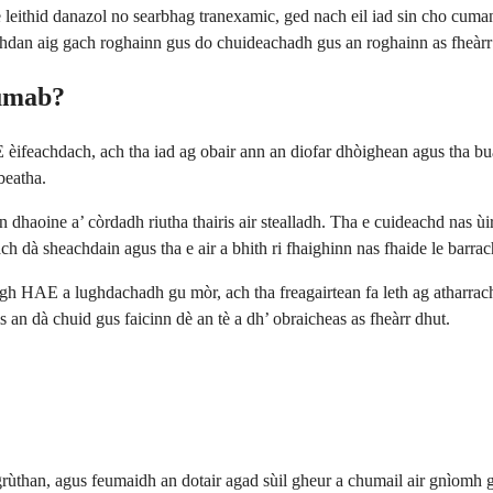
 leithid danazol no searbhag tranexamic, ged nach eil iad sin cho cuma
hdan aig gach roghainn gus do chuideachadh gus an roghainn as fheàr
lumab?
èifeachdach, ach tha iad ag obair ann an diofar dhòighean agus tha bu
beatha.
an dhaoine a’ còrdadh riutha thairis air stealladh. Tha e cuideachd nas ù
ach dà sheachdain agus tha e air a bhith ri fhaighinn nas fhaide le barra
igh HAE a lughdachadh gu mòr, ach tha freagairtean fa leth ag atharra
s an dà chuid gus faicinn dè an tè a dh’ obraicheas as fheàrr dhut.
 grùthan, agus feumaidh an dotair agad sùil gheur a chumail air gnìomh