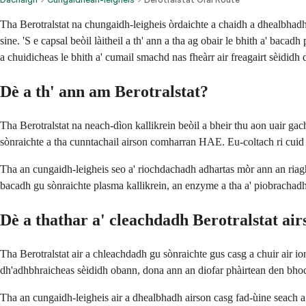
Tha Berotralstat na chungaidh-leigheis òrdaichte a chaidh a dhealbhad
sine. 'S e capsal beòil làitheil a th' ann a tha ag obair le bhith a' ba
a chuidicheas le bhith a' cumail smachd nas fheàrr air freagairt sèididh
Dè a th' ann am Berotralstat?
Tha Berotralstat na neach-dìon kallikrein beòil a bheir thu aon uair ga
sònraichte a tha cunntachail airson comharran HAE. Eu-coltach ri cuid d
Tha an cungaidh-leigheis seo a' riochdachadh adhartas mòr ann an riagh
bacadh gu sònraichte plasma kallikrein, an enzyme a tha a' piobrachadh
Dè a thathar a' cleachdadh Berotralstat air
Tha Berotralstat air a chleachdadh gu sònraichte gus casg a chuir air 
dh'adhbhraicheas sèididh obann, dona ann an diofar phàirtean den bho
Tha an cungaidh-leigheis air a dhealbhadh airson casg fad-ùine seach a