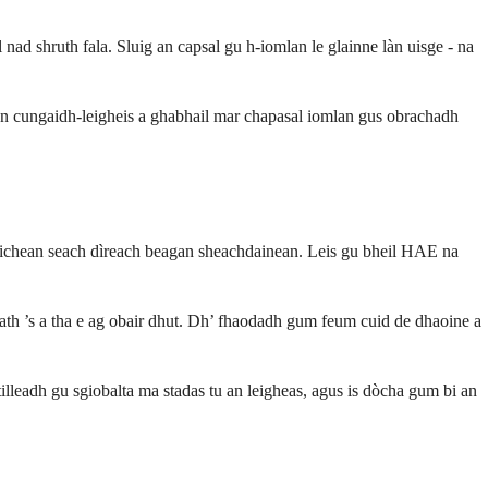
nad shruth fala. Sluig an capsal gu h-iomlan le glainne làn uisge - na
 an cungaidh-leigheis a ghabhail mar chapasal iomlan gus obrachadh
hnaichean seach dìreach beagan sheachdainean. Leis gu bheil HAE na
 math ’s a tha e ag obair dhut. Dh’ fhaodadh gum feum cuid de dhaoine a
illeadh gu sgiobalta ma stadas tu an leigheas, agus is dòcha gum bi an