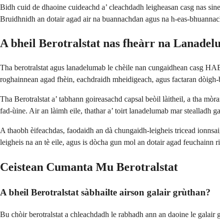
Bidh cuid de dhaoine cuideachd a’ cleachdadh leigheasan casg nas sine
Bruidhnidh an dotair agad air na buannachdan agus na h-eas-bhuannac
A bheil Berotralstat nas fheàrr na Lanade
Tha berotralstat agus lanadelumab le chèile nan cungaidhean casg HAE 
roghainnean agad fhèin, eachdraidh mheidigeach, agus factaran dòigh-
Tha Berotralstat a’ tabhann goireasachd capsal beòil làitheil, a tha mòr
fad-ùine. Air an làimh eile, thathar a’ toirt lanadelumab mar stealladh g
A thaobh èifeachdas, faodaidh an dà chungaidh-leigheis tricead ionnsa
leigheis na an tè eile, agus is dòcha gun mol an dotair agad feuchainn ri
Ceistean Cumanta Mu Berotralstat
A bheil Berotralstat sàbhailte airson galair grùthan?
Bu chòir berotralstat a chleachdadh le rabhadh ann an daoine le galair