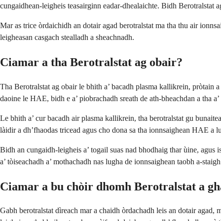
cungaidhean-leigheis teasairginn eadar-dhealaichte. Bidh Berotralstat a
Mar as trice òrdaichidh an dotair agad berotralstat ma tha thu air ionn
leigheasan casgach stealladh a sheachnadh.
Ciamar a tha Berotralstat ag obair?
Tha Berotralstat ag obair le bhith a’ bacadh plasma kallikrein, pròta
daoine le HAE, bidh e a’ piobrachadh sreath de ath-bheachdan a tha a’ 
Le bhith a’ cur bacadh air plasma kallikrein, tha berotralstat gu buna
làidir a dh’fhaodas tricead agus cho dona sa tha ionnsaighean HAE a 
Bidh an cungaidh-leigheis a’ togail suas nad bhodhaig thar ùine, agus 
a’ tòiseachadh a’ mothachadh nas lugha de ionnsaighean taobh a-staig
Ciamar a bu chòir dhomh Berotralstat a gh
Gabh berotralstat dìreach mar a chaidh òrdachadh leis an dotair agad, 