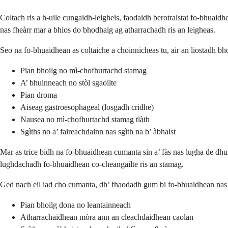
Coltach ris a h-uile cungaidh-leigheis, faodaidh berotralstat fo-bhuaidh
nas fheàrr mar a bhios do bhodhaig ag atharrachadh ris an leigheas.
Seo na fo-bhuaidhean as coltaiche a choinnicheas tu, air an liostadh 
Pian bhoilg no mì-chofhurtachd stamag
A’ bhuinneach no stòl sgaoilte
Pian droma
Aiseag gastroesophageal (losgadh cridhe)
Nausea no mì-chofhurtachd stamag tlàth
Sgìths no a’ faireachdainn nas sgìth na b’ àbhaist
Mar as trice bidh na fo-bhuaidhean cumanta sin a’ fàs nas lugha de dhui
lughdachadh fo-bhuaidhean co-cheangailte ris an stamag.
Ged nach eil iad cho cumanta, dh’ fhaodadh gum bi fo-bhuaidhean nas
Pian bhoilg dona no leantainneach
Atharrachaidhean mòra ann an cleachdaidhean caolan