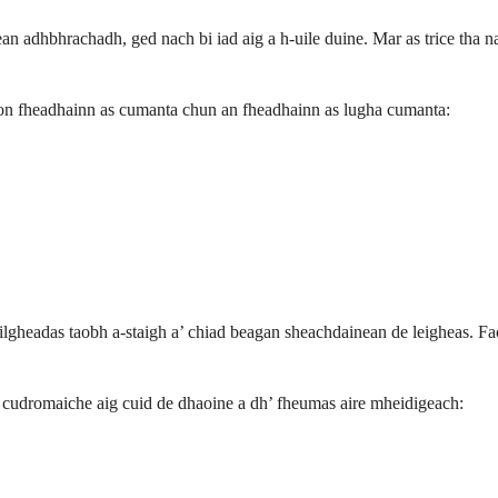
ean adhbhrachadh, ged nach bi iad aig a h-uile duine. Mar as trice tha n
bhon fheadhainn as cumanta chun an fheadhainn as lugha cumanta:
lgheadas taobh a-staigh a’ chiad beagan sheachdainean de leigheas. Faod
 cudromaiche aig cuid de dhaoine a dh’ fheumas aire mheidigeach: