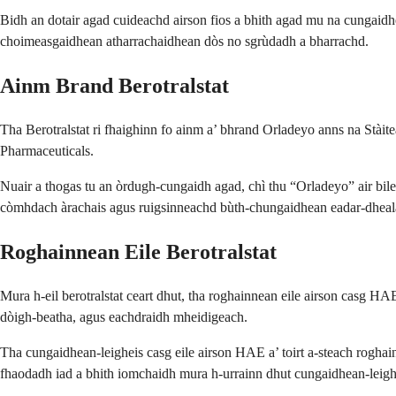
Bidh an dotair agad cuideachd airson fios a bhith agad mu na cungaidhea
choimeasgaidhean atharrachaidhean dòs no sgrùdadh a bharrachd.
Ainm Brand Berotralstat
Tha Berotralstat ri fhaighinn fo ainm a’ bhrand Orladeyo anns na Stàite
Pharmaceuticals.
Nuair a thogas tu an òrdugh-cungaidh agad, chì thu “Orladeyo” air bile
còmhdach àrachais agus ruigsinneachd bùth-chungaidhean eadar-dheala
Roghainnean Eile Berotralstat
Mura h-eil berotralstat ceart dhut, tha roghainnean eile airson casg H
dòigh-beatha, agus eachdraidh mheidigeach.
Tha cungaidhean-leigheis casg eile airson HAE a’ toirt a-steach rogha
fhaodadh iad a bhith iomchaidh mura h-urrainn dhut cungaidhean-leighe