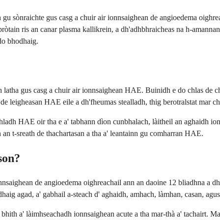
h gu sònraichte gus casg a chuir air ionnsaighean de angioedema oighr
cadh pròtain ris an canar plasma kallikrein, a dh'adhbhraicheas na h-ama
 do bhodhaig.
ch latha gus casg a chuir air ionnsaighean HAE. Buinidh e do chlas de ch
e leigheasan HAE eile a dh'fheumas stealladh, thig berotralstat mar cha
ladh HAE oir tha e a' tabhann dìon cunbhalach, làitheil an aghaidh ionn
 an t-sreath de thachartasan a tha a' leantainn gu comharran HAE.
son?
ionnsaighean de angioedema oighreachail ann an daoine 12 bliadhna a dh'
dhaig agad, a' gabhail a-steach d' aghaidh, amhach, làmhan, casan, ag
 bhith a' làimhseachadh ionnsaighean acute a tha mar-thà a' tachairt. 