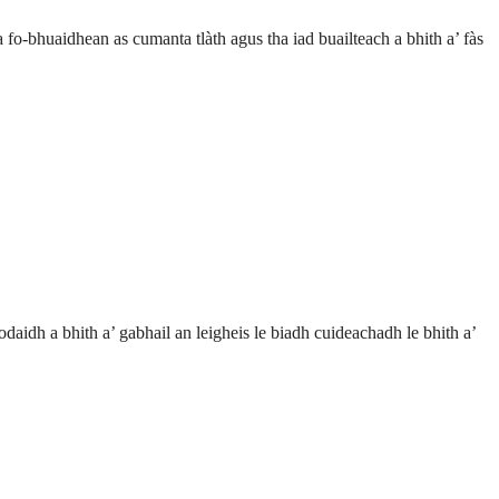
a fo-bhuaidhean as cumanta tlàth agus tha iad buailteach a bhith a’ fàs
aidh a bhith a’ gabhail an leigheis le biadh cuideachadh le bhith a’