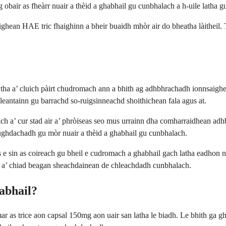
g obair as fheàrr nuair a thèid a ghabhail gu cunbhalach a h-uile latha 
saighean HAE tric fhaighinn a bheir buaidh mhòr air do bheatha làitheil
in a tha a’ cluich pàirt chudromach ann a bhith ag adhbhrachadh ionnsa
leantainn gu barrachd so-ruigsinneachd shoithichean fala agus at.
iteach a’ cur stad air a’ phròiseas seo mus urrainn dha comharraidhean 
lughdachadh gu mòr nuair a thèid a ghabhail gu cunbhalach.
is e sin as coireach gu bheil e cudromach a ghabhail gach latha eadhon 
h a’ chiad beagan sheachdainean de chleachdadh cunbhalach.
abhail?
mar as trice aon capsal 150mg aon uair san latha le biadh. Le bhith ga 