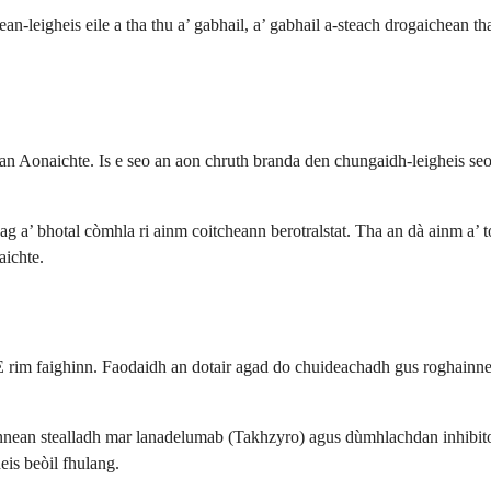
n-leigheis eile a tha thu a’ gabhail, a’ gabhail a-steach drogaichean th
an Aonaichte. Is e seo an aon chruth branda den chungaidh-leigheis seo 
ag a’ bhotal còmhla ri ainm coitcheann berotralstat. Tha an dà ainm a’ 
ichte.
AE rim faighinn. Faodaidh an dotair agad do chuideachadh gus roghainne
innean stealladh mar lanadelumab (Takhzyro) agus dùmhlachdan inhibito
is beòil fhulang.