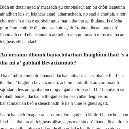
Bidh an dotair agad a’ measadh gu cunbhalach am bu chòir leantainn
air adhart leis an leigheas agad, atharrachadh, no stad a chur air, a rèir
cho math ‘s a tha e ag obair agus mar a tha thu ga fhulang. Is dòcha
gum feum cuid de dhaoine stad air sgàth fo-bhuaidhean, agus dh’
fhaodadh cuid eile leantainn air adhart airson iomadh mìos ma tha an
leigheas èifeachdach.
An urrainn dhomh banachdachan fhaighinn fhad ‘s a
tha mi a’ gabhail Bevacizumab?
Tha a’ mhòr-chuid de bhanachdachan àbhaisteach sàbhailte fhad ‘s a
tha thu a’ faighinn bevacizumab, ach bu chòir dhut an-còmhnaidh
sgrùdadh leis an sgioba oncology agad an toiseach. Dh’ fhaodadh iad
moladh banachdachan a thogail eadar cearcallan leigheis no
banachdachan beò a sheachnadh rè na h-ùine leigheis agad.
Is dòcha nach freagair an siostam dìon agad cho làidir ri banachdachan
fhad ‘s a tha thu air leigheas aillse, agus mar sin dh’ fhaodadh an dotair
agad moladh a bharrachd no dealbhan àrdachaidh. Cùm an sgioba