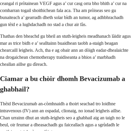
ceangal ri pròtainean VEGF agus a’ cur casg orra bho bhith a’ cur na
comharran togail shoithichean fala aca. Tha am pròiseas seo gu
bunaiteach a’ gearradh dheth solar bìdh an tumor, ag adhbhrachadh
gun tèid e a lughdachadh no stad a chur air fàs.
Thathas den bheachd gu bheil an stuth-leigheis meadhanach làidir agus
mar as trice bidh e a’ sealltainn buaidhean taobh a-staigh beagan
chearcaill leigheis. Ach, tha e ag obair ann an dòigh eadar-dhealaichte
na drogaichean chemotherapy traidiseanta a bhios a’ marbhadh
cheallan aillse gu dìreach.
Ciamar a bu chòir dhomh Bevacizumab a
ghabhail?
Thèid Bevacizumab an-còmhnaidh a thoirt seachad tro loidhne
intravenous (IV) ann an ospadal, clionaig, no ionad leigheis aillse.
Chan urrainn dhut an stuth-leigheis seo a ghabhail aig an taigh no le
beul, oir feumar a dheasachadh gu faiceallach agus a sgrùdadh le