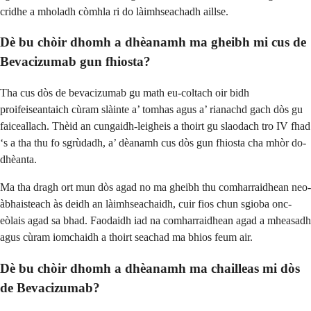
cridhe a mholadh còmhla ri do làimhseachadh aillse.
Dè bu chòir dhomh a dhèanamh ma gheibh mi cus de
Bevacizumab gun fhiosta?
Tha cus dòs de bevacizumab gu math eu-coltach oir bidh
proifeiseantaich cùram slàinte a’ tomhas agus a’ rianachd gach dòs gu
faiceallach. Thèid an cungaidh-leigheis a thoirt gu slaodach tro IV fhad
‘s a tha thu fo sgrùdadh, a’ dèanamh cus dòs gun fhiosta cha mhòr do-
dhèanta.
Ma tha dragh ort mun dòs agad no ma gheibh thu comharraidhean neo-
àbhaisteach às deidh an làimhseachaidh, cuir fios chun sgioba onc-
eòlais agad sa bhad. Faodaidh iad na comharraidhean agad a mheasadh
agus cùram iomchaidh a thoirt seachad ma bhios feum air.
Dè bu chòir dhomh a dhèanamh ma chailleas mi dòs
de Bevacizumab?