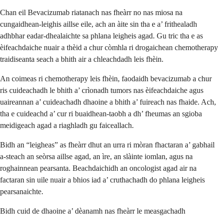
Chan eil Bevacizumab riatanach nas fheàrr no nas miosa na
cungaidhean-leighis aillse eile, ach an àite sin tha e a’ frithealadh
adhbhar eadar-dhealaichte sa phlana leigheis agad. Gu tric tha e as
èifeachdaiche nuair a thèid a chur còmhla ri drogaichean chemotherapy
traidiseanta seach a bhith air a chleachdadh leis fhèin.
An coimeas ri chemotherapy leis fhèin, faodaidh bevacizumab a chur
ris cuideachadh le bhith a’ crìonadh tumors nas èifeachdaiche agus
uaireannan a’ cuideachadh dhaoine a bhith a’ fuireach nas fhaide. Ach,
tha e cuideachd a’ cur ri buaidhean-taobh a dh’ fheumas an sgioba
meidigeach agad a riaghladh gu faiceallach.
Bidh an “leigheas” as fheàrr dhut an urra ri mòran fhactaran a’ gabhail
a-steach an seòrsa aillse agad, an ìre, an slàinte iomlan, agus na
roghainnean pearsanta. Beachdaichidh an oncologist agad air na
factaran sin uile nuair a bhios iad a’ cruthachadh do phlana leigheis
pearsanaichte.
Bidh cuid de dhaoine a’ dèanamh nas fheàrr le measgachadh