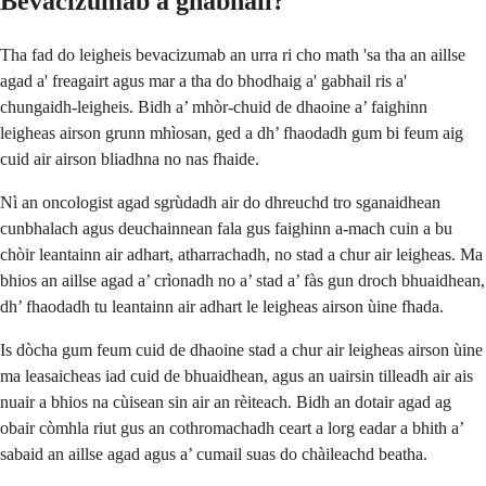
Bevacizumab a ghabhail?
Tha fad do leigheis bevacizumab an urra ri cho math 'sa tha an aillse
agad a' freagairt agus mar a tha do bhodhaig a' gabhail ris a'
chungaidh-leigheis. Bidh a’ mhòr-chuid de dhaoine a’ faighinn
leigheas airson grunn mhìosan, ged a dh’ fhaodadh gum bi feum aig
cuid air airson bliadhna no nas fhaide.
Nì an oncologist agad sgrùdadh air do dhreuchd tro sganaidhean
cunbhalach agus deuchainnean fala gus faighinn a-mach cuin a bu
chòir leantainn air adhart, atharrachadh, no stad a chur air leigheas. Ma
bhios an aillse agad a’ crìonadh no a’ stad a’ fàs gun droch bhuaidhean,
dh’ fhaodadh tu leantainn air adhart le leigheas airson ùine fhada.
Is dòcha gum feum cuid de dhaoine stad a chur air leigheas airson ùine
ma leasaicheas iad cuid de bhuaidhean, agus an uairsin tilleadh air ais
nuair a bhios na cùisean sin air an rèiteach. Bidh an dotair agad ag
obair còmhla riut gus an cothromachadh ceart a lorg eadar a bhith a’
sabaid an aillse agad agus a’ cumail suas do chàileachd beatha.