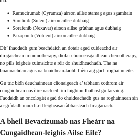
tha:
Ramucirumab (Cyramza) airson aillse stamag agus sgamhain
Sunitinib (Sutent) airson aillse dubhaig
Sorafenib (Nexavar) airson aillse grùthan agus dubhaig
Pazopanib (Votrient) airson aillse dubhaig
Dh’ fhaodadh gum beachdaich an dotair agad cuideachd air
drogaichean immunotherapy, diofar choimeasgaidhean chemotherapy,
no pills leigheis cuimsichte a rèir do shuidheachadh. Tha na
buannachdan agus na buaidhean-taobh fhèin aig gach roghainn eile.
Gu tric bidh deuchainnean clionaigeach a’ tabhann cothrom air
cungaidhean nas ùire nach eil rim faighinn fhathast gu farsaing.
Faodaidh an oncologist agad do chuideachadh gus na roghainnean sin
a sgrùdadh mura h-eil leigheasan àbhaisteach freagarrach.
A bheil Bevacizumab nas Fheàrr na
Cungaidhean-leighis Ailse Eile?