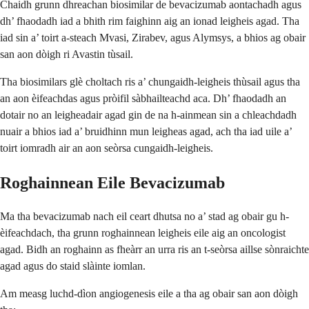
Chaidh grunn dhreachan biosimilar de bevacizumab aontachadh agus
dh’ fhaodadh iad a bhith rim faighinn aig an ionad leigheis agad. Tha
iad sin a’ toirt a-steach Mvasi, Zirabev, agus Alymsys, a bhios ag obair
san aon dòigh ri Avastin tùsail.
Tha biosimilars glè choltach ris a’ chungaidh-leigheis thùsail agus tha
an aon èifeachdas agus pròifil sàbhailteachd aca. Dh’ fhaodadh an
dotair no an leigheadair agad gin de na h-ainmean sin a chleachdadh
nuair a bhios iad a’ bruidhinn mun leigheas agad, ach tha iad uile a’
toirt iomradh air an aon seòrsa cungaidh-leigheis.
Roghainnean Eile Bevacizumab
Ma tha bevacizumab nach eil ceart dhutsa no a’ stad ag obair gu h-
èifeachdach, tha grunn roghainnean leigheis eile aig an oncologist
agad. Bidh an roghainn as fheàrr an urra ris an t-seòrsa aillse sònraichte
agad agus do staid slàinte iomlan.
Am measg luchd-dìon angiogenesis eile a tha ag obair san aon dòigh