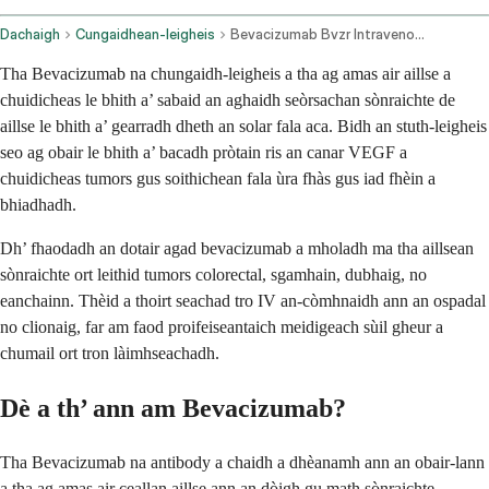
Dachaigh
Cungaidhean-leigheis
Bevacizumab Bvzr Intravenous Route
Tha Bevacizumab na chungaidh-leigheis a tha ag amas air aillse a
chuidicheas le bhith a’ sabaid an aghaidh seòrsachan sònraichte de
aillse le bhith a’ gearradh dheth an solar fala aca. Bidh an stuth-leigheis
seo ag obair le bhith a’ bacadh pròtain ris an canar VEGF a
chuidicheas tumors gus soithichean fala ùra fhàs gus iad fhèin a
bhiadhadh.
Dh’ fhaodadh an dotair agad bevacizumab a mholadh ma tha aillsean
sònraichte ort leithid tumors colorectal, sgamhain, dubhaig, no
eanchainn. Thèid a thoirt seachad tro IV an-còmhnaidh ann an ospadal
no clionaig, far am faod proifeiseantaich meidigeach sùil gheur a
chumail ort tron làimhseachadh.
Dè a th’ ann am Bevacizumab?
Tha Bevacizumab na antibody a chaidh a dhèanamh ann an obair-lann
a tha ag amas air ceallan aillse ann an dòigh gu math sònraichte.