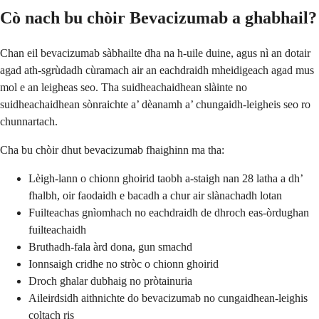
Cò nach bu chòir Bevacizumab a ghabhail?
Chan eil bevacizumab sàbhailte dha na h-uile duine, agus nì an dotair
agad ath-sgrùdadh cùramach air an eachdraidh mheidigeach agad mus
mol e an leigheas seo. Tha suidheachaidhean slàinte no
suidheachaidhean sònraichte a’ dèanamh a’ chungaidh-leigheis seo ro
chunnartach.
Cha bu chòir dhut bevacizumab fhaighinn ma tha:
Lèigh-lann o chionn ghoirid taobh a-staigh nan 28 latha a dh’
fhalbh, oir faodaidh e bacadh a chur air slànachadh lotan
Fuilteachas gnìomhach no eachdraidh de dhroch eas-òrdughan
fuilteachaidh
Bruthadh-fala àrd dona, gun smachd
Ionnsaigh cridhe no stròc o chionn ghoirid
Droch ghalar dubhaig no pròtainuria
Aileirdsidh aithnichte do bevacizumab no cungaidhean-leighis
coltach ris