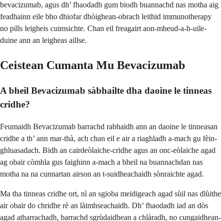
bevacizumab, agus dh’ fhaodadh gum biodh buannachd nas motha aig
feadhainn eile bho dhiofar dhòighean-obrach leithid immunotherapy
no pills leigheis cuimsichte. Chan eil freagairt aon-mheud-a-h-uile-
duine ann an leigheas aillse.
Ceistean Cumanta Mu Bevacizumab
A bheil Bevacizumab sàbhailte dha daoine le tinneas
cridhe?
Feumaidh Bevacizumab barrachd rabhaidh ann an daoine le tinneasan
cridhe a th’ ann mar-thà, ach chan eil e air a riaghladh a-mach gu fèin-
ghluasadach. Bidh an cairdeòlaiche-cridhe agus an onc-eòlaiche agad
ag obair còmhla gus faighinn a-mach a bheil na buannachdan nas
motha na na cunnartan airson an t-suidheachaidh sònraichte agad.
Ma tha tinneas cridhe ort, nì an sgioba meidigeach agad sùil nas dlùithe
air obair do chridhe rè an làimhseachaidh. Dh’ fhaodadh iad an dòs
agad atharrachadh, barrachd sgrùdaidhean a chlàradh, no cungaidhean-