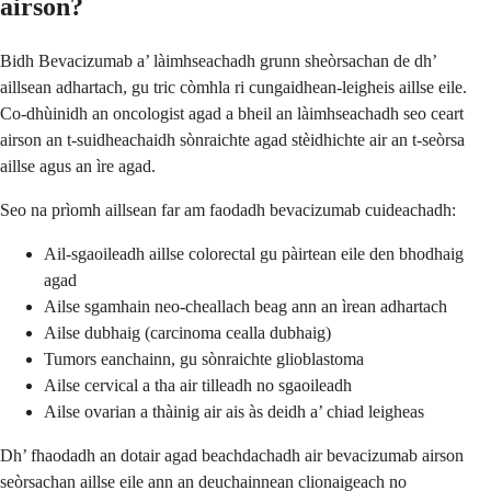
airson?
Bidh Bevacizumab a’ làimhseachadh grunn sheòrsachan de dh’
aillsean adhartach, gu tric còmhla ri cungaidhean-leigheis aillse eile.
Co-dhùinidh an oncologist agad a bheil an làimhseachadh seo ceart
airson an t-suidheachaidh sònraichte agad stèidhichte air an t-seòrsa
aillse agus an ìre agad.
Seo na prìomh aillsean far am faodadh bevacizumab cuideachadh:
Ail-sgaoileadh aillse colorectal gu pàirtean eile den bhodhaig
agad
Ailse sgamhain neo-cheallach beag ann an ìrean adhartach
Ailse dubhaig (carcinoma cealla dubhaig)
Tumors eanchainn, gu sònraichte glioblastoma
Ailse cervical a tha air tilleadh no sgaoileadh
Ailse ovarian a thàinig air ais às deidh a’ chiad leigheas
Dh’ fhaodadh an dotair agad beachdachadh air bevacizumab airson
seòrsachan aillse eile ann an deuchainnean clionaigeach no