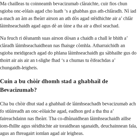
Ma chailleas tu coinneamh bevacizumab clàraichte, cuir fios chun
sgioba onc-eòlais agad cho luath ‘s a ghabhas gus ath-chlàradh. Nì iad
a-mach an àm as fheàrr airson an ath dòs agad stèidhichte air a’ chlàr
làimhseachaidh agad agus dè an ùine a tha air a dhol seachad.
Na feuch ri dèanamh suas airson dòsan a chaidh a chall le bhith a’
clàradh làimhseachaidhean nas fhaisge còmhla. Atharraichidh an
sgioba meidigeach agad do phlana làimhseachaidh gu sàbhailte gus do
thoirt air ais air an t-slighe fhad ‘s a chumas tu èifeachdas a’
chungaidh-leigheis.
Cuin a bu chòir dhomh stad a ghabhail de
Bevacizumab?
Cha bu chòir dhut stad a ghabhail de làimhseachadh bevacizumab ach
fo stiùireadh an onc-eòlaiche agad, eadhon ged a tha thu a’
faireachdainn nas fheàrr. Tha co-dhùnaidhean làimhseachaidh aillse
iom-fhillte agus stèidhichte air toraidhean sganaidh, deuchainnean fala,
agus an fhreagairt iomlan agad air leigheas.