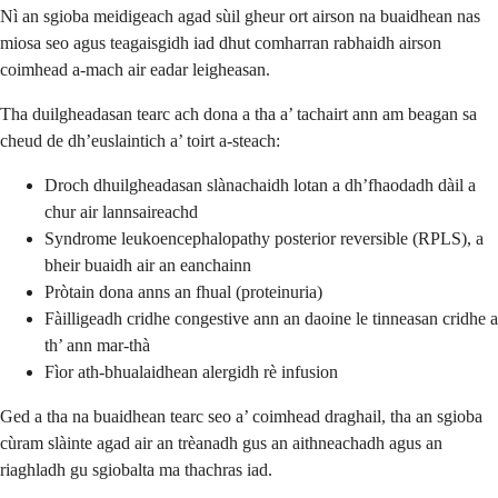
Nì an sgioba meidigeach agad sùil gheur ort airson na buaidhean nas
miosa seo agus teagaisgidh iad dhut comharran rabhaidh airson
coimhead a-mach air eadar leigheasan.
Tha duilgheadasan tearc ach dona a tha a’ tachairt ann am beagan sa
cheud de dh’euslaintich a’ toirt a-steach:
Droch dhuilgheadasan slànachaidh lotan a dh’fhaodadh dàil a
chur air lannsaireachd
Syndrome leukoencephalopathy posterior reversible (RPLS), a
bheir buaidh air an eanchainn
Pròtain dona anns an fhual (proteinuria)
Fàilligeadh cridhe congestive ann an daoine le tinneasan cridhe a
th’ ann mar-thà
Fìor ath-bhualaidhean alergidh rè infusion
Ged a tha na buaidhean tearc seo a’ coimhead draghail, tha an sgioba
cùram slàinte agad air an trèanadh gus an aithneachadh agus an
riaghladh gu sgiobalta ma thachras iad.