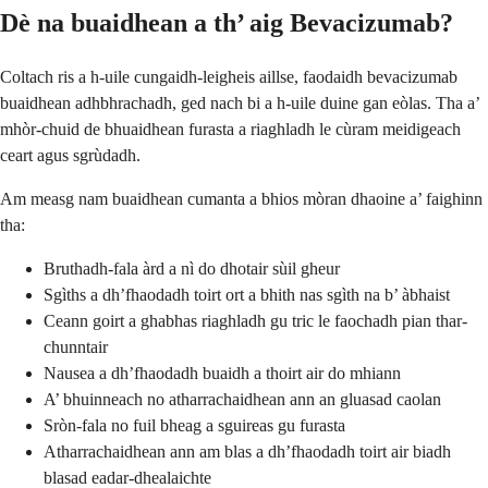
Dè na buaidhean a th’ aig Bevacizumab?
Coltach ris a h-uile cungaidh-leigheis aillse, faodaidh bevacizumab
buaidhean adhbhrachadh, ged nach bi a h-uile duine gan eòlas. Tha a’
mhòr-chuid de bhuaidhean furasta a riaghladh le cùram meidigeach
ceart agus sgrùdadh.
Am measg nam buaidhean cumanta a bhios mòran dhaoine a’ faighinn
tha:
Bruthadh-fala àrd a nì do dhotair sùil gheur
Sgìths a dh’fhaodadh toirt ort a bhith nas sgìth na b’ àbhaist
Ceann goirt a ghabhas riaghladh gu tric le faochadh pian thar-
chunntair
Nausea a dh’fhaodadh buaidh a thoirt air do mhiann
A’ bhuinneach no atharrachaidhean ann an gluasad caolan
Sròn-fala no fuil bheag a sguireas gu furasta
Atharrachaidhean ann am blas a dh’fhaodadh toirt air biadh
blasad eadar-dhealaichte