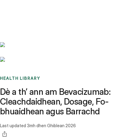
Benchmarks
Stories
FAQ
Sign up / Log in
HEALTH LIBRARY
Dè a th’ ann am Bevacizumab:
Cleachdaidhean, Dosage, Fo-
bhuaidhean agus Barrachd
Last updated
3mh dhen Ghiblean 2026