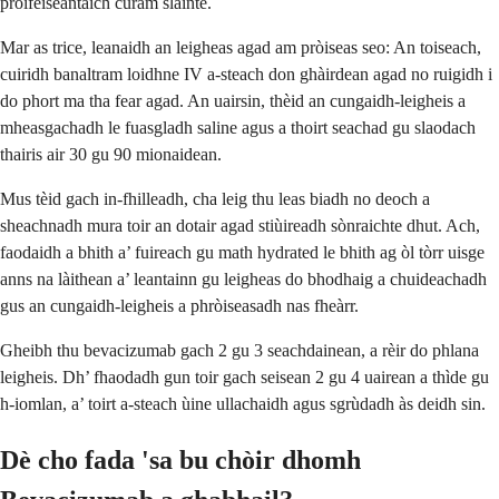
proifeiseantaich cùram slàinte.
Mar as trice, leanaidh an leigheas agad am pròiseas seo: An toiseach,
cuiridh banaltram loidhne IV a-steach don ghàirdean agad no ruigidh i
do phort ma tha fear agad. An uairsin, thèid an cungaidh-leigheis a
mheasgachadh le fuasgladh saline agus a thoirt seachad gu slaodach
thairis air 30 gu 90 mionaidean.
Mus tèid gach in-fhilleadh, cha leig thu leas biadh no deoch a
sheachnadh mura toir an dotair agad stiùireadh sònraichte dhut. Ach,
faodaidh a bhith a’ fuireach gu math hydrated le bhith ag òl tòrr uisge
anns na làithean a’ leantainn gu leigheas do bhodhaig a chuideachadh
gus an cungaidh-leigheis a phròiseasadh nas fheàrr.
Gheibh thu bevacizumab gach 2 gu 3 seachdainean, a rèir do phlana
leigheis. Dh’ fhaodadh gun toir gach seisean 2 gu 4 uairean a thìde gu
h-iomlan, a’ toirt a-steach ùine ullachaidh agus sgrùdadh às deidh sin.
Dè cho fada 'sa bu chòir dhomh