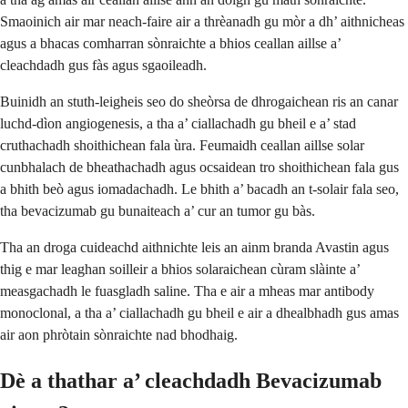
Smaoinich air mar neach-faire air a thrèanadh gu mòr a dh’ aithnicheas
agus a bhacas comharran sònraichte a bhios ceallan aillse a’
cleachdadh gus fàs agus sgaoileadh.
Buinidh an stuth-leigheis seo do sheòrsa de dhrogaichean ris an canar
luchd-dìon angiogenesis, a tha a’ ciallachadh gu bheil e a’ stad
cruthachadh shoithichean fala ùra. Feumaidh ceallan aillse solar
cunbhalach de bheathachadh agus ocsaidean tro shoithichean fala gus
a bhith beò agus iomadachadh. Le bhith a’ bacadh an t-solair fala seo,
tha bevacizumab gu bunaiteach a’ cur an tumor gu bàs.
Tha an droga cuideachd aithnichte leis an ainm branda Avastin agus
thig e mar leaghan soilleir a bhios solaraichean cùram slàinte a’
measgachadh le fuasgladh saline. Tha e air a mheas mar antibody
monoclonal, a tha a’ ciallachadh gu bheil e air a dhealbhadh gus amas
air aon phròtain sònraichte nad bhodhaig.
Dè a thathar a’ cleachdadh Bevacizumab