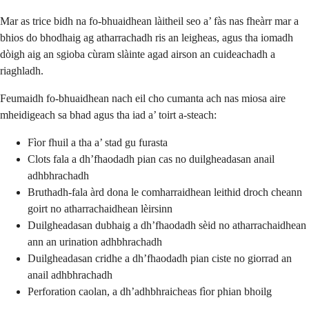
Mar as trice bidh na fo-bhuaidhean làitheil seo a’ fàs nas fheàrr mar a
bhios do bhodhaig ag atharrachadh ris an leigheas, agus tha iomadh
dòigh aig an sgioba cùram slàinte agad airson an cuideachadh a
riaghladh.
Feumaidh fo-bhuaidhean nach eil cho cumanta ach nas miosa aire
mheidigeach sa bhad agus tha iad a’ toirt a-steach:
Fìor fhuil a tha a’ stad gu furasta
Clots fala a dh’fhaodadh pian cas no duilgheadasan anail
adhbhrachadh
Bruthadh-fala àrd dona le comharraidhean leithid droch cheann
goirt no atharrachaidhean lèirsinn
Duilgheadasan dubhaig a dh’fhaodadh sèid no atharrachaidhean
ann an urination adhbhrachadh
Duilgheadasan cridhe a dh’fhaodadh pian ciste no giorrad an
anail adhbhrachadh
Perforation caolan, a dh’adhbhraicheas fìor phian bhoilg