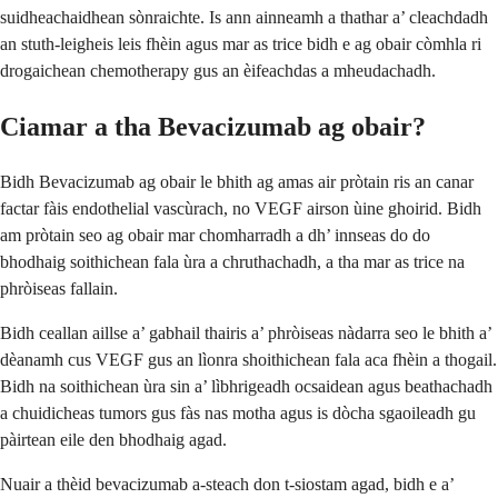
suidheachaidhean sònraichte. Is ann ainneamh a thathar a’ cleachdadh
an stuth-leigheis leis fhèin agus mar as trice bidh e ag obair còmhla ri
drogaichean chemotherapy gus an èifeachdas a mheudachadh.
Ciamar a tha Bevacizumab ag obair?
Bidh Bevacizumab ag obair le bhith ag amas air pròtain ris an canar
factar fàis endothelial vascùrach, no VEGF airson ùine ghoirid. Bidh
am pròtain seo ag obair mar chomharradh a dh’ innseas do do
bhodhaig soithichean fala ùra a chruthachadh, a tha mar as trice na
phròiseas fallain.
Bidh ceallan aillse a’ gabhail thairis a’ phròiseas nàdarra seo le bhith a’
dèanamh cus VEGF gus an lìonra shoithichean fala aca fhèin a thogail.
Bidh na soithichean ùra sin a’ lìbhrigeadh ocsaidean agus beathachadh
a chuidicheas tumors gus fàs nas motha agus is dòcha sgaoileadh gu
pàirtean eile den bhodhaig agad.
Nuair a thèid bevacizumab a-steach don t-siostam agad, bidh e a’