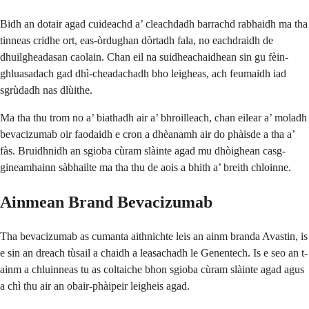
Bidh an dotair agad cuideachd a’ cleachdadh barrachd rabhaidh ma tha
tinneas cridhe ort, eas-òrdughan dòrtadh fala, no eachdraidh de
dhuilgheadasan caolain. Chan eil na suidheachaidhean sin gu fèin-
ghluasadach gad dhì-cheadachadh bho leigheas, ach feumaidh iad
sgrùdadh nas dlùithe.
Ma tha thu trom no a’ biathadh air a’ bhroilleach, chan eilear a’ moladh
bevacizumab oir faodaidh e cron a dhèanamh air do phàisde a tha a’
fàs. Bruidhnidh an sgioba cùram slàinte agad mu dhòighean casg-
gineamhainn sàbhailte ma tha thu de aois a bhith a’ breith chloinne.
Ainmean Brand Bevacizumab
Tha bevacizumab as cumanta aithnichte leis an ainm branda Avastin, is
e sin an dreach tùsail a chaidh a leasachadh le Genentech. Is e seo an t-
ainm a chluinneas tu as coltaiche bhon sgioba cùram slàinte agad agus
a chì thu air an obair-phàipeir leigheis agad.