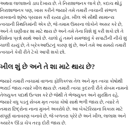
અથવા લાલાશનો ડાઘ દેખાય છે. તે નિરાશાજનક લાગે છે, કદાચ થોડું
નિરાશાજનક પણ, ખાસ કરીને જ્યારે તમે તમારી ત્વચાની સંભાળ
રાખવાનો શ્રેષ્ઠ પ્રયાસ કરી રહ્યા હોવ. ખીલ એ સૌથી સામાન્ય
ત્વચાની સ્થિતિમાંની એક છે, જે તમામ ઉંમરના લોકોને અસર કરે છે,
અને તે ઘણીવાર શા માટે થાય છે અને તમે તેના વિશે શું કરી શકો છો તે
વિશેના પ્રશ્નો સાથે આવે છે. ચાલો હું તમને સમજાવું કે સપાટીની નીચે શું
ચાલી રહ્યું છે, તે બ્રેકઆઉટનું કારણ શું છે, અને તમે આ સમયે તમારી
ત્વચાને કેવી રીતે ટેકો આપી શકો છો.
ખીલ શું છે અને તે શા માટે થાય છે?
જ્યારે તમારી ત્વચામાં વાળના ફોલિકલ્સ તેલ અને મૃત ત્વચા કોષોથી
ભરાઈ જાય ત્યારે ખીલ થાય છે. તમારી ત્વચા કુદરતી રીતે સેબમ નામનો
તેલયુક્ત પદાર્થ ઉત્પન્ન કરે છે જેથી તે ભેજયુક્ત અને સુરક્ષિત રહે.
જ્યારે વધુ પડતું સેબમ મૃત ત્વચા કોષો સાથે ભળી જાય છે, ત્યારે તે
તમારા છિદ્રોના નાના મુખને અવરોધે છે. આ બેક્ટેરિયાના વિકાસ માટે
સંપૂર્ણ વાતાવરણ બનાવે છે, જે બળતરા પ્રેરે છે અને ખીલ, લાલાશ અને
ક્યારેક ઊંડા ચેપ તરફ દોરી જાય છે.