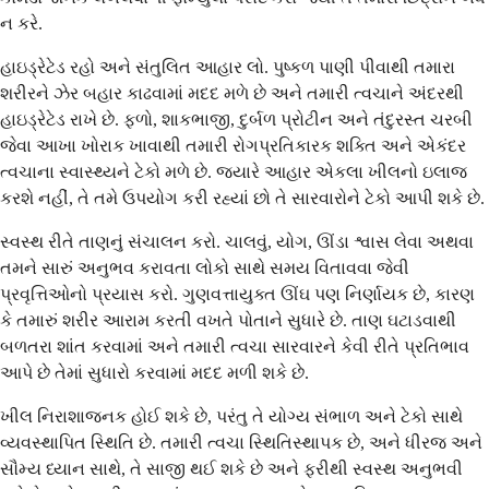
ન કરે.
હાઇડ્રેટેડ રહો અને સંતુલિત આહાર લો. પુષ્કળ પાણી પીવાથી તમારા
શરીરને ઝેર બહાર કાઢવામાં મદદ મળે છે અને તમારી ત્વચાને અંદરથી
હાઇડ્રેટેડ રાખે છે. ફળો, શાકભાજી, દુર્બળ પ્રોટીન અને તંદુરસ્ત ચરબી
જેવા આખા ખોરાક ખાવાથી તમારી રોગપ્રતિકારક શક્તિ અને એકંદર
ત્વચાના સ્વાસ્થ્યને ટેકો મળે છે. જ્યારે આહાર એકલા ખીલનો ઇલાજ
કરશે નહીં, તે તમે ઉપયોગ કરી રહ્યાં છો તે સારવારોને ટેકો આપી શકે છે.
સ્વસ્થ રીતે તાણનું સંચાલન કરો. ચાલવું, યોગ, ઊંડા શ્વાસ લેવા અથવા
તમને સારું અનુભવ કરાવતા લોકો સાથે સમય વિતાવવા જેવી
પ્રવૃત્તિઓનો પ્રયાસ કરો. ગુણવત્તાયુક્ત ઊંઘ પણ નિર્ણાયક છે, કારણ
કે તમારું શરીર આરામ કરતી વખતે પોતાને સુધારે છે. તાણ ઘટાડવાથી
બળતરા શાંત કરવામાં અને તમારી ત્વચા સારવારને કેવી રીતે પ્રતિભાવ
આપે છે તેમાં સુધારો કરવામાં મદદ મળી શકે છે.
ખીલ નિરાશાજનક હોઈ શકે છે, પરંતુ તે યોગ્ય સંભાળ અને ટેકો સાથે
વ્યવસ્થાપિત સ્થિતિ છે. તમારી ત્વચા સ્થિતિસ્થાપક છે, અને ધીરજ અને
સૌમ્ય ધ્યાન સાથે, તે સાજી થઈ શકે છે અને ફરીથી સ્વસ્થ અનુભવી