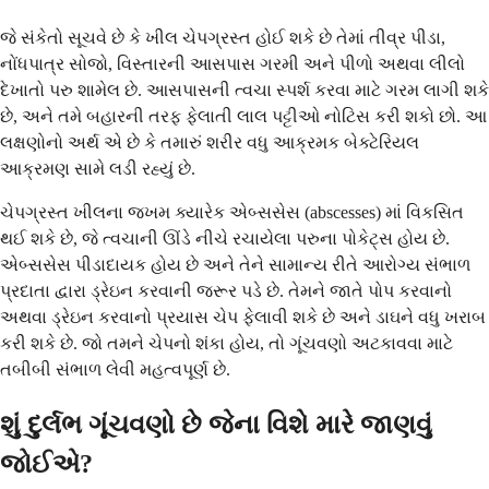
જે સંકેતો સૂચવે છે કે ખીલ ચેપગ્રસ્ત હોઈ શકે છે તેમાં તીવ્ર પીડા,
નોંધપાત્ર સોજો, વિસ્તારની આસપાસ ગરમી અને પીળો અથવા લીલો
દેખાતો પરુ શામેલ છે. આસપાસની ત્વચા સ્પર્શ કરવા માટે ગરમ લાગી શકે
છે, અને તમે બહારની તરફ ફેલાતી લાલ પટ્ટીઓ નોટિસ કરી શકો છો. આ
લક્ષણોનો અર્થ એ છે કે તમારું શરીર વધુ આક્રમક બેક્ટેરિયલ
આક્રમણ સામે લડી રહ્યું છે.
ચેપગ્રસ્ત ખીલના જખમ ક્યારેક એબ્સસેસ (abscesses) માં વિકસિત
થઈ શકે છે, જે ત્વચાની ઊંડે નીચે રચાયેલા પરુના પોકેટ્સ હોય છે.
એબ્સસેસ પીડાદાયક હોય છે અને તેને સામાન્ય રીતે આરોગ્ય સંભાળ
પ્રદાતા દ્વારા ડ્રેઇન કરવાની જરૂર પડે છે. તેમને જાતે પોપ કરવાનો
અથવા ડ્રેઇન કરવાનો પ્રયાસ ચેપ ફેલાવી શકે છે અને ડાઘને વધુ ખરાબ
કરી શકે છે. જો તમને ચેપનો શંકા હોય, તો ગૂંચવણો અટકાવવા માટે
તબીબી સંભાળ લેવી મહત્વપૂર્ણ છે.
શું દુર્લભ ગૂંચવણો છે જેના વિશે મારે જાણવું
જોઈએ?