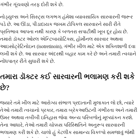
ગંભીર ગૂંચવણો તરફ દોરી શકે છે.
નોડ્યુલ્સ અને સિસ્ટ્સ લગભગ હંમેશા વ્યાવસાયિક સારવારની જરૂર
પડે છે. આ ઊંડા, પીડાદાયક જખમ ટોપિકલ સારવારને સારી રીતે
પ્રતિભાવ આપતા નથી કારણ કે બળતરા સપાટીથી ખૂબ દૂર હોય છે.
તમારો ડૉક્ટર ઓરલ એન્ટિબાયોટિક્સ, હોર્મોનલ સારવાર અથવા
આઇસોટ્રેટિનોઇન (isotretinoin), ગંભીર ખીલ માટે એક શક્તિશાળી દવા
લખી શકે છે. આ સારવાર અંદરથી બહાર કામ કરે છે અને તમારી ત્વચાને
નોંધપાત્ર રીતે સુધારી શકે છે.
તમારા ડૉક્ટર કઈ સારવારની ભલામણ કરી શકે
છે?
જ્યારે તમે ખીલ માટે આરોગ્ય સંભાળ પ્રદાતાની મુલાકાત લો છો, ત્યારે
તેઓ તમારી ત્વચાનો પ્રકાર, તમારા બ્રેકઆઉટની ગંભીરતા અને તમારી
ઉંમર અથવા તબીબી ઇતિહાસ જેવા અન્ય પરિબળોનું મૂલ્યાંકન કરશે.
તેના આધારે, તેઓ તમારી ચોક્કસ પરિસ્થિતિને અનુરૂપ સારવારની
ભલામણ કરી શકે છે. ચાલો હું કેટલીક સામાન્ય વિકલ્પો સમજાવું જેથી