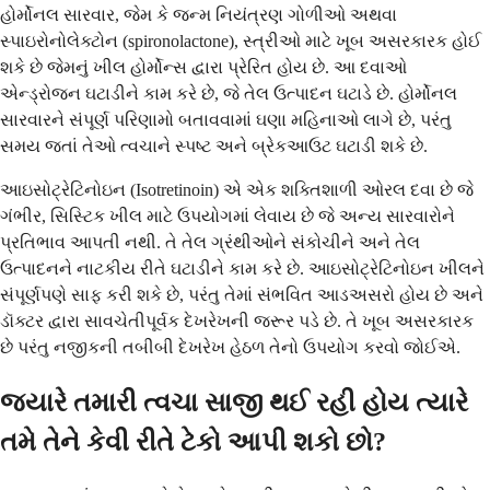
હોર્મોનલ સારવાર, જેમ કે જન્મ નિયંત્રણ ગોળીઓ અથવા
સ્પાઇરોનોલેક્ટોન (spironolactone), સ્ત્રીઓ માટે ખૂબ અસરકારક હોઈ
શકે છે જેમનું ખીલ હોર્મોન્સ દ્વારા પ્રેરિત હોય છે. આ દવાઓ
એન્ડ્રોજન ઘટાડીને કામ કરે છે, જે તેલ ઉત્પાદન ઘટાડે છે. હોર્મોનલ
સારવારને સંપૂર્ણ પરિણામો બતાવવામાં ઘણા મહિનાઓ લાગે છે, પરંતુ
સમય જતાં તેઓ ત્વચાને સ્પષ્ટ અને બ્રેકઆઉટ ઘટાડી શકે છે.
આઇસોટ્રેટિનોઇન (Isotretinoin) એ એક શક્તિશાળી ઓરલ દવા છે જે
ગંભીર, સિસ્ટિક ખીલ માટે ઉપયોગમાં લેવાય છે જે અન્ય સારવારોને
પ્રતિભાવ આપતી નથી. તે તેલ ગ્રંથીઓને સંકોચીને અને તેલ
ઉત્પાદનને નાટકીય રીતે ઘટાડીને કામ કરે છે. આઇસોટ્રેટિનોઇન ખીલને
સંપૂર્ણપણે સાફ કરી શકે છે, પરંતુ તેમાં સંભવિત આડઅસરો હોય છે અને
ડૉક્ટર દ્વારા સાવચેતીપૂર્વક દેખરેખની જરૂર પડે છે. તે ખૂબ અસરકારક
છે પરંતુ નજીકની તબીબી દેખરેખ હેઠળ તેનો ઉપયોગ કરવો જોઈએ.
જ્યારે તમારી ત્વચા સાજી થઈ રહી હોય ત્યારે
તમે તેને કેવી રીતે ટેકો આપી શકો છો?