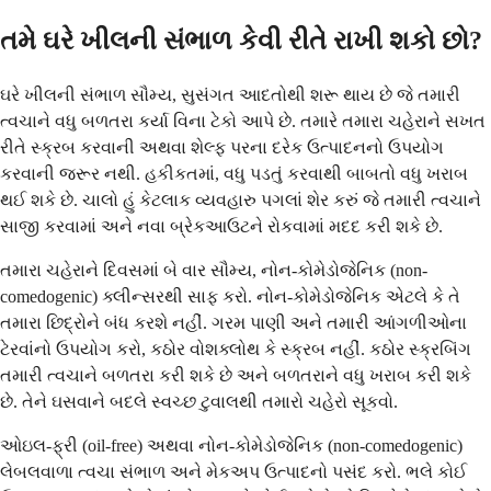
તમે ઘરે ખીલની સંભાળ કેવી રીતે રાખી શકો છો?
ઘરે ખીલની સંભાળ સૌમ્ય, સુસંગત આદતોથી શરૂ થાય છે જે તમારી
ત્વચાને વધુ બળતરા કર્યા વિના ટેકો આપે છે. તમારે તમારા ચહેરાને સખત
રીતે સ્ક્રબ કરવાની અથવા શેલ્ફ પરના દરેક ઉત્પાદનનો ઉપયોગ
કરવાની જરૂર નથી. હકીકતમાં, વધુ પડતું કરવાથી બાબતો વધુ ખરાબ
થઈ શકે છે. ચાલો હું કેટલાક વ્યવહારુ પગલાં શેર કરું જે તમારી ત્વચાને
સાજી કરવામાં અને નવા બ્રેકઆઉટને રોકવામાં મદદ કરી શકે છે.
તમારા ચહેરાને દિવસમાં બે વાર સૌમ્ય, નોન-કોમેડોજેનિક (non-
comedogenic) ક્લીન્સરથી સાફ કરો. નોન-કોમેડોજેનિક એટલે કે તે
તમારા છિદ્રોને બંધ કરશે નહીં. ગરમ પાણી અને તમારી આંગળીઓના
ટેરવાંનો ઉપયોગ કરો, કઠોર વોશક્લોથ કે સ્ક્રબ નહીં. કઠોર સ્ક્રબિંગ
તમારી ત્વચાને બળતરા કરી શકે છે અને બળતરાને વધુ ખરાબ કરી શકે
છે. તેને ઘસવાને બદલે સ્વચ્છ ટુવાલથી તમારો ચહેરો સૂકવો.
ઓઇલ-ફ્રી (oil-free) અથવા નોન-કોમેડોજેનિક (non-comedogenic)
લેબલવાળા ત્વચા સંભાળ અને મેકઅપ ઉત્પાદનો પસંદ કરો. ભલે કોઈ