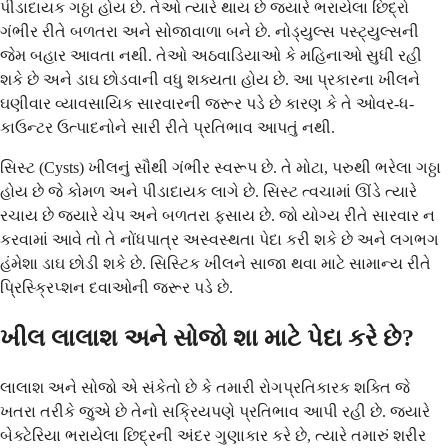
પીડાદાયક ગઠ્ઠા હોય છે. તેઓ ત્યારે થાય છે જ્યારે ભરાયેલા છિદ્રો
ગંભીર રીતે બળતરા અને સોજાવાળા બને છે. નોડ્યુલ્સ પસ્ટ્યુલ્સની
જેમ બહાર આવતા નથી. તેઓ અઠવાડિયાઓ કે મહિનાઓ સુધી રહી
શકે છે અને ડાઘ છોડવાની વધુ શક્યતા હોય છે. આ પ્રકારના ખીલને
ઘણીવાર વ્યાવસાયિક સારવારની જરૂર પડે છે કારણ કે તે ઓવર-ધ-
કાઉન્ટર ઉત્પાદનોને સારી રીતે પ્રતિભાવ આપતું નથી.
સિસ્ટ (Cysts) ખીલનું સૌથી ગંભીર સ્વરૂપ છે. તે મોટા, પરુથી ભરેલા ગઠ્ઠા
હોય છે જે કોમળ અને પીડાદાયક લાગે છે. સિસ્ટ ત્વચામાં ઊંડે ત્યારે
રચાય છે જ્યારે ચેપ અને બળતરા ફસાય છે. જો યોગ્ય રીતે સારવાર ન
કરવામાં આવે તો તે નોંધપાત્ર અસ્વસ્થતા પેદા કરી શકે છે અને લગભગ
હંમેશા ડાઘ છોડી શકે છે. સિસ્ટિક ખીલને સાજા થવા માટે સામાન્ય રીતે
પ્રિસ્ક્રિપ્શન દવાઓની જરૂર પડે છે.
ખીલ લાલાશ અને સોજો શા માટે પેદા કરે છે?
લાલાશ અને સોજો એ સંકેતો છે કે તમારી રોગપ્રતિકારક શક્તિ જે
ખતરા તરીકે જુએ છે તેનો સક્રિયપણે પ્રતિભાવ આપી રહી છે. જ્યારે
બેક્ટેરિયા ભરાયેલા છિદ્રની અંદર ગુણાકાર કરે છે, ત્યારે તમારું શરીર