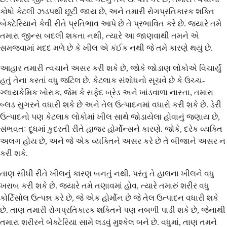
કોષો કેટલી ઝડપથી છૂટી જાય છે, અને તમારી રોગપ્રતિકારક શક્તિ
બેક્ટેરિયાને કેવી રીતે પ્રતિભાવ આપે છે તે પ્રભાવિત કરે છે. જ્યારે તમે
તમારા જીન્સ બદલી શકતા નથી, ત્યારે આ જાણવાથી તમને એ
સમજવામાં મદદ મળે છે કે ખીલ એ કંઈક નથી જે તમે કારણે થયું છે.
આહાર તમારી ત્વચાને અસર કરી શકે છે, જોકે જોડાણ લોકોએ વિચાર્યું
હતું તેના કરતાં વધુ જટિલ છે. કેટલાક સંશોધનો સૂચવે છે કે ઉચ્ચ-
ગ્લાયકેમિક ખોરાક, જેમ કે સફેદ બ્રેડ અને ખાંડવાળા નાસ્તા, તમારા
બ્લડ સુગરને વધારી શકે છે અને તેલ ઉત્પાદનમાં વધારો કરી શકે છે. ડેરી
ઉત્પાદનો પણ કેટલાક લોકોમાં ખીલ સાથે જોડાયેલા હોવાનું જણાય છે,
સંભવતઃ દૂધમાં કુદરતી રીતે હાજર હોર્મોન્સને કારણે. જોકે, દરેક વ્યક્તિ
અલગ હોય છે, અને જે એક વ્યક્તિને અસર કરે છે તે બીજાને અસર ન
કરી શકે.
તાણ સીધી રીતે ખીલનું કારણ બનતું નથી, પરંતુ તે હાલના ખીલને વધુ
ખરાબ કરી શકે છે. જ્યારે તમે તણાવમાં હોવ, ત્યારે તમારું શરીર વધુ
કોર્ટિસોલ ઉત્પન્ન કરે છે, જે એક હોર્મોન છે જે તેલ ઉત્પાદન વધારી શકે
છે. તાણ તમારી રોગપ્રતિકારક શક્તિને પણ નબળી પાડી શકે છે, જેનાથી
તમારા શરીરને બેક્ટેરિયા સામે લડવું મુશ્કેલ બને છે. વધુમાં, તાણ તમને