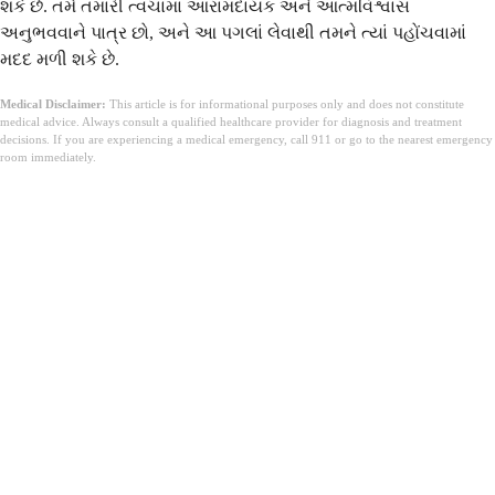
શકે છે. તમે તમારી ત્વચામાં આરામદાયક અને આત્મવિશ્વાસ
અનુભવવાને પાત્ર છો, અને આ પગલાં લેવાથી તમને ત્યાં પહોંચવામાં
મદદ મળી શકે છે.
Medical Disclaimer:
This article is for informational purposes only and does not constitute
medical advice. Always consult a qualified healthcare provider for diagnosis and treatment
decisions. If you are experiencing a medical emergency, call 911 or go to the nearest emergency
room immediately.