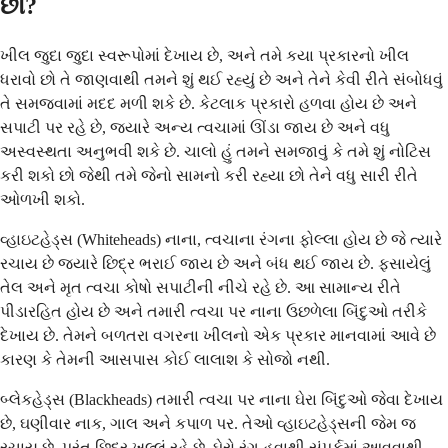
છો?
ખીલ જુદા જુદા સ્વરૂપોમાં દેખાય છે, અને તમે કયા પ્રકારનો ખીલ
ધરાવો છો તે જાણવાથી તમને શું થઈ રહ્યું છે અને તેને કેવી રીતે સંબોધવું
તે સમજવામાં મદદ મળી શકે છે. કેટલાક પ્રકારો હળવા હોય છે અને
સપાટી પર રહે છે, જ્યારે અન્ય ત્વચામાં ઊંડા જાય છે અને વધુ
અસ્વસ્થતા અનુભવી શકે છે. ચાલો હું તમને સમજાવું કે તમે શું નોટિસ
કરી શકો છો જેથી તમે જેનો સામનો કરી રહ્યા છો તેને વધુ સારી રીતે
ઓળખી શકો.
વ્હાઇટહેડ્સ (Whiteheads) નાના, ત્વચાના રંગના ફોલ્લા હોય છે જે ત્યારે
રચાય છે જ્યારે છિદ્ર ભરાઈ જાય છે અને બંધ થઈ જાય છે. ફસાયેલું
તેલ અને મૃત ત્વચા કોષો સપાટીની નીચે રહે છે. આ સામાન્ય રીતે
પીડારહિત હોય છે અને તમારી ત્વચા પર નાના ઉછળેલા બિંદુઓ તરીકે
દેખાય છે. તેમને બળતરા વગરના ખીલનો એક પ્રકાર માનવામાં આવે છે
કારણ કે તેમની આસપાસ કોઈ લાલાશ કે સોજો નથી.
બ્લેકહેડ્સ (Blackheads) તમારી ત્વચા પર નાના ઘેરા બિંદુઓ જેવા દેખાય
છે, ઘણીવાર નાક, ગાલ અને કપાળ પર. તેઓ વ્હાઇટહેડ્સની જેમ જ
રચાય છે, પરંતુ છિદ્ર ખુલ્લું રહે છે. ઘેરો રંગ હવાથી સંપર્કમાં આવવાથી