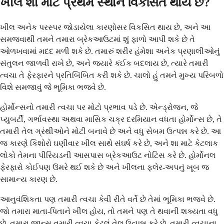
ખીલ શા માટે પ્રથમ સ્થાને વિકસિત થાય છે?
ખીલ અનેક પરસ્પર જોડાયેલા કારણોસર વિકસિત થાય છે, અને આ
સમજવાથી તમને તમારા બ્રેકઆઉટમાં શું ફાળો આપી શકે છે તે
ઓળખવામાં મદદ મળી શકે છે. તમારું શરીર હંમેશા અનેક પ્રણાલીઓનું
સંતુલન જાળવી રાખે છે, અને જ્યારે કંઈક બદલાય છે, ત્યારે તમારી
ત્વચા તે ફેરફારને પ્રતિબિંબિત કરી શકે છે. ચાલો હું તમને મુખ્ય પરિબળો
વિશે સમજાવું જે ભૂમિકા ભજવે છે.
હોર્મોન્સનો તમારી ત્વચા પર મોટો પ્રભાવ પડે છે. એન્ડ્રોજન, જે
પ્યુબર્ટી, ગર્ભાવસ્થા અથવા માસિક ચક્ર દરમિયાન વધતા હોર્મોન્સ છે, તે
તમારી તેલ ગ્રંથીઓને મોટી બનાવે છે અને વધુ સેબમ ઉત્પન્ન કરે છે. આ
જ કારણે કિશોરો ઘણીવાર ખીલ સાથે સંઘર્ષ કરે છે, અને શા માટે કેટલાક
લોકો તેમના પીરિયડની આસપાસ બ્રેકઆઉટ નોટિસ કરે છે. હોર્મોનલ
ફેરફારો કોઈપણ ઉંમરે થઈ શકે છે અને ખીલના ફ્લેર-અપનું ખૂબ જ
સામાન્ય કારણ છે.
આનુવંશિકતા પણ તમારી ત્વચા કેવી રીતે વર્તે છે તેમાં ભૂમિકા ભજવે છે.
જો તમારા માતા-પિતાને ખીલ હોય, તો તમને પણ તે થવાની શક્યતા વધુ
છે. તમારા જીન્સ તમારી ત્વચા કેટલું તેલ ઉત્પન્ન કરે છે, તમારી ત્વચાના