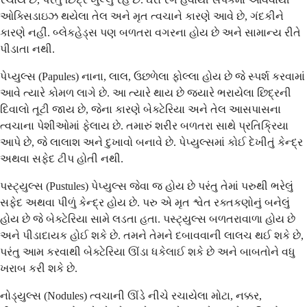
ઓક્સિડાઇઝ થયેલા તેલ અને મૃત ત્વચાને કારણે આવે છે, ગંદકીને
કારણે નહીં. બ્લેકહેડ્સ પણ બળતરા વગરના હોય છે અને સામાન્ય રીતે
પીડાતા નથી.
પેપ્યુલ્સ (Papules) નાના, લાલ, ઉછળેલા ફોલ્લા હોય છે જે સ્પર્શ કરવામાં
આવે ત્યારે કોમળ લાગે છે. આ ત્યારે થાય છે જ્યારે ભરાયેલા છિદ્રની
દિવાલો તૂટી જાય છે, જેના કારણે બેક્ટેરિયા અને તેલ આસપાસના
ત્વચાના પેશીઓમાં ફેલાય છે. તમારું શરીર બળતરા સાથે પ્રતિક્રિયા
આપે છે, જે લાલાશ અને દુખાવો બનાવે છે. પેપ્યુલ્સમાં કોઈ દેખીતું કેન્દ્ર
અથવા સફેદ ટીપ હોતી નથી.
પસ્ટ્યુલ્સ (Pustules) પેપ્યુલ્સ જેવા જ હોય ​​છે પરંતુ તેમાં પરુથી ભરેલું
સફેદ અથવા પીળું કેન્દ્ર હોય છે. પરુ એ મૃત શ્વેત રક્તકણોનું બનેલું
હોય છે જે બેક્ટેરિયા સામે લડતા હતા. પસ્ટ્યુલ્સ બળતરાવાળા હોય છે
અને પીડાદાયક હોઈ શકે છે. તમને તેમને દબાવવાની લાલચ થઈ શકે છે,
પરંતુ આમ કરવાથી બેક્ટેરિયા ઊંડા ધકેલાઈ શકે છે અને બાબતોને વધુ
ખરાબ કરી શકે છે.
નોડ્યુલ્સ (Nodules) ત્વચાની ઊંડે નીચે રચાયેલા મોટા, નક્કર,