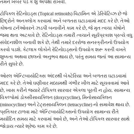
તમને ખબર પડે કે શું અપેક્ષા રાખવી.
ટોપિકલ રેટિનોઇડ્સ (Topical retinoids) વિટામિન એ ડેરિવેટિવ્ઝ છે જે
છિદ્રોને અનક્લોગ કરવામાં અને બળતરા ઘટાડવામાં મદદ કરે છે. તેઓ
કોષના ટર્નઓવરને ઝડપી બનાવીને કામ કરે છે, જે મૃત ત્વચા કોષોને
જમા થતા અટકાવે છે. રેટિનોઇડ્સ તમારી ત્વચાને સૂર્યપ્રકાશ પ્રત્યે વધુ
સંવેદનશીલ બનાવી શકે છે, તેથી તમારે દરરોજ સનસ્ક્રીનનો ઉપયોગ
કરવો પડશે. કેટલાક લોકોને રેટિનોઇડ્સનો ઉપયોગ શરૂ કરતી વખતે
શુષ્કતા અથવા છાલનો અનુભવ થાય છે, પરંતુ સમય જતાં આ સામાન્ય
રીતે સુધરે છે.
ઓરલ એન્ટિબાયોટિક્સ અંદરથી બેક્ટેરિયા અને બળતરા ઘટાડવામાં
મદદ કરે છે. તેઓ ઘણીવાર મધ્યમથી ગંભીર ખીલ માટે સૂચવવામાં આવે
છે, ખાસ કરીને જ્યારે ટોપિકલ સારવાર એકલા પૂરતી ન હોય. સામાન્ય
વિકલ્પોમાં ડોક્સીસાયક્લિન (doxycycline), મિનોસાયક્લિન
(minocycline) અને ટેટ્રાસાયક્લિન (tetracycline) નો સમાવેશ થાય છે.
પ્રતિકાર ટાળવા માટે એન્ટિબાયોટિક્સનો ઉપયોગ સામાન્ય રીતે
મર્યાદિત સમય માટે કરવામાં આવે છે, અને તેઓ ટોપિકલ સારવાર સાથે
જોડાય ત્યારે શ્રેષ્ઠ કામ કરે છે.