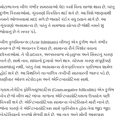
મોટાભાગના ખીલ ગંભીર સમસ્યાઓ પેદા કર્યા વિના સાજા થાય છે, પરંતુ
દુર્લભ કિસ્સાઓમાં, ગૂંચવણો વિકસિત થઈ શકે છે. આ વિશે જાણવાથી
તમને ઓળખવામાં મદદ મળે છે જ્યારે કંઈક વધુ ધ્યાન માંગે છે. આ
ગૂંચવણો અસામાન્ય છે, પરંતુ તે સમજવા યોગ્ય છે જેથી તમને શું
જોવાનું છે તે ખબર પડે.
ખીલ ફુલમિનાન્સ (Acne fulminans) ખીલનું એક દુર્લભ અને ગંભીર
સ્વરૂપ છે જે અચાનક દેખાય છે, સામાન્ય રીતે કિશોર વયના
છોકરાઓમાં. તે પીડાદાયક, અલ્સરવાળા નોડ્યુલ્સ અને સિસ્ટનું કારણ
બને છે, સાથે તાવ, સાંધાનો દુખાવો અને થાક. ચોક્કસ કારણ સંપૂર્ણપણે
સમજાયું નથી, પરંતુ તેમાં અસામાન્ય રોગપ્રતિકારક પ્રતિભાવ શામેલ
હોઈ શકે છે. આ સ્થિતિને તાત્કાલિક તબીબી સારવારની જરૂર પડે છે,
ઘણીવાર ઓરલ સ્ટેરોઇડ્સ અને એન્ટિબાયોટિક્સ સાથે.
ગ્રામ-નેગેટિવ ફોલિક્યુલાઇટિસ (Gram-negative folliculitis) એક દુર્લભ
ચેપ છે જે ખીલ માટે લાંબા ગાળાના એન્ટિબાયોટિક્સના ઉપયોગ પછી
વિકસી શકે છે. એન્ટિબાયોટિક્સ સામાન્ય બેક્ટેરિયાને મારી નાખે છે,
જેના કારણે તે એન્ટિબાયોટિક્સ સામે પ્રતિરોધક હોય તેવા જુદા જુદા
બેક્ટેરિયાનો કબજો મેળવી શકે છે. આ નાક અને મોંની આસપાસ