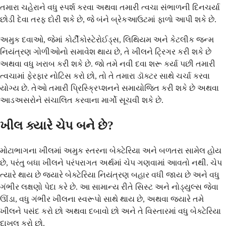
તમારા ચહેરાને વધુ સ્પર્શ કરવા અથવા તમારી ત્વચા સંભાળની દિનચર્યા
છોડી દેવા તરફ દોરી શકે છે, જે બંને બ્રેકઆઉટમાં ફાળો આપી શકે છે.
અમુક દવાઓ, જેમાં કોર્ટીકોસ્ટેરોઈડ્સ, લિથિયમ અને કેટલીક જન્મ
નિયંત્રણ ગોળીઓનો સમાવેશ થાય છે, તે ખીલને ટ્રિગર કરી શકે છે
અથવા વધુ ખરાબ કરી શકે છે. જો તમે નવી દવા શરૂ કર્યા પછી તમારી
ત્વચામાં ફેરફાર નોટિસ કરો છો, તો તે તમારા ડૉક્ટર સાથે ચર્ચા કરવા
યોગ્ય છે. તેઓ તમારી પ્રિસ્ક્રિપ્શનને સમાયોજિત કરી શકે છે અથવા
આડઅસરોને સંચાલિત કરવાના માર્ગો સૂચવી શકે છે.
ખીલ ક્યારે ચેપ બને છે?
મોટાભાગના ખીલમાં અમુક સ્તરના બેક્ટેરિયા અને બળતરા સામેલ હોય
છે, પરંતુ બધા ખીલને પરંપરાગત અર્થમાં ચેપ ગણવામાં આવતો નથી. ચેપ
ત્યારે થાય છે જ્યારે બેક્ટેરિયા નિયંત્રણ બહાર વધી જાય છે અને વધુ
ગંભીર લક્ષણો પેદા કરે છે. આ સામાન્ય રીતે સિસ્ટ અને નોડ્યુલ્સ જેવા
ઊંડા, વધુ ગંભીર ખીલના સ્વરૂપો સાથે થાય છે, અથવા જ્યારે તમે
ખીલને પસંદ કરો છો અથવા દબાવો છો અને તે વિસ્તારમાં વધુ બેક્ટેરિયા
દાખલ કરો છો.