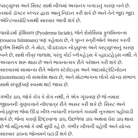
પસ્ટ્યુલ્સ અને સિસ્ટ સાથે ખીલમાં અચાનક બગાડનું કારણ બને છે.
તમારો ડૉક્ટર કલ્ચર દ્વારા આનું નિદાન કરી શકે છે અને તેને જુદા જુદા
એન્ટિબાયોટિક્સથી સારવાર આપી શકે છે.
પાયોડર્મા ફેશિયલ (Pyoderma faciale), જેને રોસેસિયા ફુલમિનાન્સ
(rosacea fulminans) પણ કહેવાય છે, તે પુખ્ત સ્ત્રીઓને અસર કરતી
દુર્લભ સ્થિતિ છે. તે મોટા, પીડાદાયક નોડ્યુલ્સ અને પસ્ટ્યુલ્સનું કારણ
બને છે, સાથે તીવ્ર લાલાશ, પરંતુ કોઈ બ્લેકહેડ્સ કે વ્હાઇટહેડ્સ નથી. તે
અચાનક શરૂ થાય છે અને ભાવનાત્મક રીતે પરેશાન કરી શકે છે.
સારવારમાં સામાન્ય રીતે ઓરલ સ્ટેરોઇડ્સ અને આઇસોટ્રેટિનોઇન
(isotretinoin) નો સમાવેશ થાય છે, અને મોટાભાગના લોકો યોગ્ય સંભાળ
સાથે સંપૂર્ણપણે સ્વસ્થ થઈ જાય છે.
ગંભીર ડાઘ, જોકે ચેપ કે રોગ નથી, તે એક ગૂંચવણ છે જે તમારા
જીવનની ગુણવત્તાને નોંધપાત્ર રીતે અસર કરી શકે છે. સિસ્ટ અને
નોડ્યુલ્સ જેવા ઊંડા ખીલ ત્વચાની રચનાને કાયમી નુકસાન પહોંચાડી
શકે છે, જેના કારણે છિદ્રવાળા ડાઘ, ઉછળેલા ડાઘ અથવા ઘેરા ડાઘ થાય
છે જે મહિનાઓ કે વર્ષો સુધી રહે છે. ગંભીર ખીલની વહેલી અને યોગ્ય
સારવાર ડાઘના જોખમને ઘટાડી શકે છે.