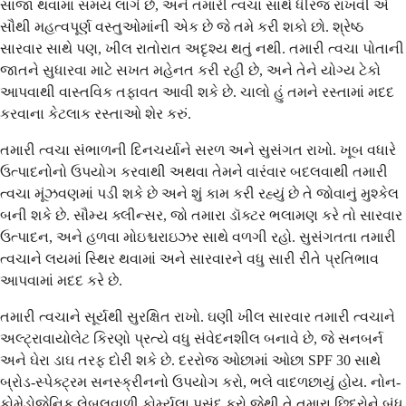
સાજા થવામાં સમય લાગે છે, અને તમારી ત્વચા સાથે ધીરજ રાખવી એ
સૌથી મહત્વપૂર્ણ વસ્તુઓમાંની એક છે જે તમે કરી શકો છો. શ્રેષ્ઠ
સારવાર સાથે પણ, ખીલ રાતોરાત અદૃશ્ય થતું નથી. તમારી ત્વચા પોતાની
જાતને સુધારવા માટે સખત મહેનત કરી રહી છે, અને તેને યોગ્ય ટેકો
આપવાથી વાસ્તવિક તફાવત આવી શકે છે. ચાલો હું તમને રસ્તામાં મદદ
કરવાના કેટલાક રસ્તાઓ શેર કરું.
તમારી ત્વચા સંભાળની દિનચર્યાને સરળ અને સુસંગત રાખો. ખૂબ વધારે
ઉત્પાદનોનો ઉપયોગ કરવાથી અથવા તેમને વારંવાર બદલવાથી તમારી
ત્વચા મૂંઝવણમાં પડી શકે છે અને શું કામ કરી રહ્યું છે તે જોવાનું મુશ્કેલ
બની શકે છે. સૌમ્ય ક્લીન્સર, જો તમારા ડૉક્ટર ભલામણ કરે તો સારવાર
ઉત્પાદન, અને હળવા મોઇશ્ચરાઇઝર સાથે વળગી રહો. સુસંગતતા તમારી
ત્વચાને લયમાં સ્થિર થવામાં અને સારવારને વધુ સારી રીતે પ્રતિભાવ
આપવામાં મદદ કરે છે.
તમારી ત્વચાને સૂર્યથી સુરક્ષિત રાખો. ઘણી ખીલ સારવાર તમારી ત્વચાને
અલ્ટ્રાવાયોલેટ કિરણો પ્રત્યે વધુ સંવેદનશીલ બનાવે છે, જે સનબર્ન
અને ઘેરા ડાઘ તરફ દોરી શકે છે. દરરોજ ઓછામાં ઓછા SPF 30 સાથે
બ્રોડ-સ્પેક્ટ્રમ સનસ્ક્રીનનો ઉપયોગ કરો, ભલે વાદળછાયું હોય. નોન-
કોમેડોજેનિક લેબલવાળી ફોર્મ્યુલા પસંદ કરો જેથી તે તમારા છિદ્રોને બંધ