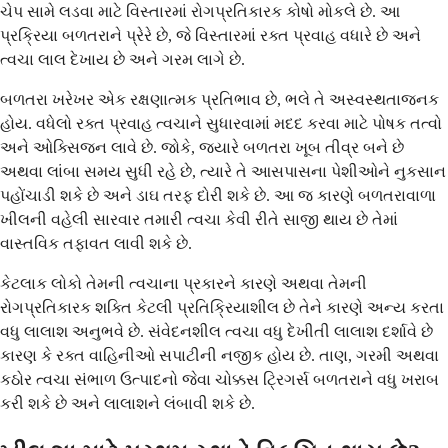
ચેપ સામે લડવા માટે વિસ્તારમાં રોગપ્રતિકારક કોષો મોકલે છે. આ
પ્રક્રિયા બળતરાને પ્રેરે છે, જે વિસ્તારમાં રક્ત પ્રવાહ વધારે છે અને
ત્વચા લાલ દેખાય છે અને ગરમ લાગે છે.
બળતરા ખરેખર એક રક્ષણાત્મક પ્રતિભાવ છે, ભલે તે અસ્વસ્થતાજનક
હોય. વધેલો રક્ત પ્રવાહ ત્વચાને સુધારવામાં મદદ કરવા માટે પોષક તત્વો
અને ઓક્સિજન લાવે છે. જોકે, જ્યારે બળતરા ખૂબ તીવ્ર બને છે
અથવા લાંબા સમય સુધી રહે છે, ત્યારે તે આસપાસના પેશીઓને નુકસાન
પહોંચાડી શકે છે અને ડાઘ તરફ દોરી શકે છે. આ જ કારણે બળતરાવાળા
ખીલની વહેલી સારવાર તમારી ત્વચા કેવી રીતે સાજી થાય છે તેમાં
વાસ્તવિક તફાવત લાવી શકે છે.
કેટલાક લોકો તેમની ત્વચાના પ્રકારને કારણે અથવા તેમની
રોગપ્રતિકારક શક્તિ કેટલી પ્રતિક્રિયાશીલ છે તેને કારણે અન્ય કરતા
વધુ લાલાશ અનુભવે છે. સંવેદનશીલ ત્વચા વધુ દેખીતી લાલાશ દર્શાવે છે
કારણ કે રક્ત વાહિનીઓ સપાટીની નજીક હોય છે. તાણ, ગરમી અથવા
કઠોર ત્વચા સંભાળ ઉત્પાદનો જેવા ચોક્કસ ટ્રિગર્સ બળતરાને વધુ ખરાબ
કરી શકે છે અને લાલાશને લંબાવી શકે છે.