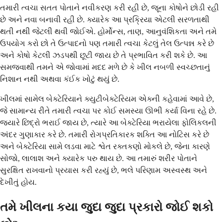
તમારી ત્વચા સતત પોતાને નવીકરણ કરી રહી છે, જૂના કોષોને છોડી રહી
છે અને નવા બનાવી રહી છે. ક્યારેક આ પ્રક્રિયા એટલી સરળતાથી
થતી નથી જેટલી થવી જોઈએ. હોર્મોન્સ, તાણ, આનુવંશિકતા અને તમે
ઉપયોગ કરો છો તે ઉત્પાદનો પણ તમારી ત્વચા કેટલું તેલ ઉત્પન્ન કરે છે
અને કોષો કેટલી ઝડપથી છૂટી જાય છે તે પ્રભાવિત કરી શકે છે. આ
સમજવાથી તમને એ જોવામાં મદદ મળે છે કે ખીલ નબળી સ્વચ્છતાનું
નિશાન નથી અથવા કંઈક ખોટું થયું છે.
ખીલમાં સામેલ બેક્ટેરિયાને ક્યુટીબેક્ટેરિયમ એક્ની કહેવામાં આવે છે,
જે સામાન્ય રીતે તમારી ત્વચા પર કોઈ સમસ્યા ઊભી કર્યા વિના રહે છે.
જ્યારે છિદ્રો ભરાઈ જાય છે, ત્યારે આ બેક્ટેરિયા ભરાયેલા ફોલિકલની
અંદર ગુણાકાર કરે છે. તમારી રોગપ્રતિકારક શક્તિ આ નોટિસ કરે છે
અને બેક્ટેરિયા સામે લડવા માટે શ્વેત રક્તકણો મોકલે છે, જેના કારણે
સોજો, લાલાશ અને ક્યારેક પરુ થાય છે. આ તમારું શરીર પોતાને
સુરક્ષિત રાખવાનો પ્રયાસ કરી રહ્યું છે, ભલે પરિણામ અસ્વસ્થ અને
દેખીતું હોય.
તમે ખીલના કયા જુદા જુદા પ્રકારો જોઈ શકો