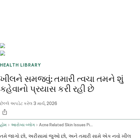
Benchmarks
Stories
FAQ
Sign up / Log in
HEALTH LIBRARY
ખીલને સમજવું: તમારી ત્વચા તમને શું
કહેવાનો પ્રયાસ કરી રહી છે
છેલ્લે અપડેટ કરેલ
3 માર્ચ, 2026
હોમ
આરોગ્ય બ્લોગ
Acne Related Skin Issues Pimples Redness And Infections
તમે જાગો છો, અરીસામાં જુઓ છો, અને તમારી સામે એક નવો ખીલ