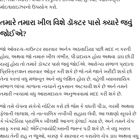
મોઇશ્ચરાઇઝરનો ઉપયોગ કરો.
તમારે તમારા ખીલ વિશે ડૉક્ટર પાસે ક્યારે જવું
જોઈએ?
જો ઓવર-ધ-કાઉન્ટર સારવાર અનેક અઠવાડિયા પછી મદદ ન કરતી
હોય, અથવા જો તમારું ખીલ ગંભીર, પીડાદાયક હોય અથવા ડાઘ છોડી
રહ્યું હોય તો તમારે ડૉક્ટર પાસે જવું જોઈએ. આરોગ્ય સંભાળ પ્રદાતા
પ્રિસ્ક્રિપ્શન સારવાર ઓફર કરી શકે છે જે તમે જાતે ખરીદી શકો છો
તેના કરતાં વધુ મજબૂત અને વધુ લક્ષિત હોય છે. વહેલી વ્યાવસાયિક
સંભાળ લાંબા ગાળાના ત્વચાને નુકસાન અટકાવી શકે છે અને તમને
તમારી ત્વચામાં વધુ આરામદાયક અનુભવવામાં મદદ કરી શકે છે.
જો તમે ચેપના સંકેતો નોટિસ કરો છો જેમ કે વધતી પીડા, ગરમી અથવા
ફેલાતી લાલાશ, તો તાત્કાલિક તબીબી સહાય લેવી. આ લક્ષણો સૂચવે છે
કે બેક્ટેરિયા પ્રારંભિક ખીલથી આગળ ફેલાઈ ગયા છે, અને તમને ચેપ
સાફ કરવા માટે એન્ટિબાયોટિક્સની જરૂર પડી શકે છે. તે વધુ ખરાબ
થાય તેની રાહ ન જુઓ, કારણ કે સારવાર ન કરાયેલ ચેપ ડાઘ અથવા વધુ