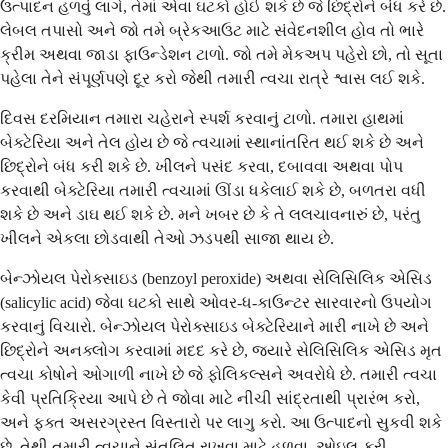
ઉત્પાદન હળવું લાગે, તેમાં એવા ઘટકો હોઈ શકે છે જે છિદ્રોને બંધ કરે છે.
લેબલ તપાસો અને જો તમે બ્રેકઆઉટ માટે સંવેદનશીલ હોવ તો ભારે
ક્રીમ અથવા જાડા ફાઉન્ડેશન ટાળો. જો તમે મેકઅપ પહેરો છો, તો સૂતા
પહેલા તેને સંપૂર્ણપણે દૂર કરો જેથી તમારી ત્વચા રાત્રે શ્વાસ લઈ શકે.
દિવસ દરમિયાન તમારા ચહેરાને સ્પર્શ કરવાનું ટાળો. તમારા હાથમાં
બેક્ટેરિયા અને તેલ હોય છે જે ત્વચામાં સ્થાનાંતરિત થઈ શકે છે અને
છિદ્રોને બંધ કરી શકે છે. ખીલને પસંદ કરવા, દબાવવા અથવા પોપ
કરવાથી બેક્ટેરિયા તમારી ત્વચામાં ઊંડા ધકેલાઈ શકે છે, બળતરા વધી
શકે છે અને ડાઘ થઈ શકે છે. મને ખબર છે કે તે લલચાવનારું છે, પરંતુ
ખીલને એકલા છોડવાથી તેઓ ઝડપથી સાજા થાય છે.
બેન્ઝોયલ પેરોક્સાઇડ (benzoyl peroxide) અથવા સેલિસિલિક એસિડ
(salicylic acid) જેવા ઘટકો સાથે ઓવર-ધ-કાઉન્ટર સારવારનો ઉપયોગ
કરવાનું વિચારો. બેન્ઝોયલ પેરોક્સાઇડ બેક્ટેરિયાને મારી નાખે છે અને
છિદ્રોને અનક્લોગ કરવામાં મદદ કરે છે, જ્યારે સેલિસિલિક એસિડ મૃત
ત્વચા કોષોને ઓગાળી નાખે છે જે ફોલિકલ્સને અવરોધે છે. તમારી ત્વચા
કેવી પ્રતિક્રિયા આપે છે તે જોવા માટે નીચી સાંદ્રતાથી પ્રારંભ કરો,
અને ફક્ત અસરગ્રસ્ત વિસ્તારો પર લાગુ કરો. આ ઉત્પાદનો સુકવી શકે
છે, તેથી તમારી ત્વચાને સંતુલિત રાખવા માટે હળવા, ઓઇલ-ફ્રી