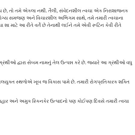
 જાય છે, તો તમે એકલા નથી. તૈલી, સંવેદનશીલ ત્વચા એક નિરાશાજનક
 કે યોગ્ય સમજણ અને વિચારશીલ અભિગમ સાથે, તમે તમારી ત્વચાના
ા માટે આ રીતે વર્તે છે તેનાથી લઈને તમે એવી રૂટિન કેવી રીતે
રંથીઓ દ્વારા સેબમ નામનું તેલ ઉત્પન્ન કરે છે. જ્યારે આ ગ્રંથીઓ વધુ
તેલયુક્ત સ્થળોએ ખૂબ જ વિકાસ પામે છે. તમારી રોગપ્રતિકારક શક્તિ
ાવ, આહાર અને અમુક સ્કિનકેર ઉત્પાદનો પણ કોઈપણ દિવસે તમારી ત્વચા