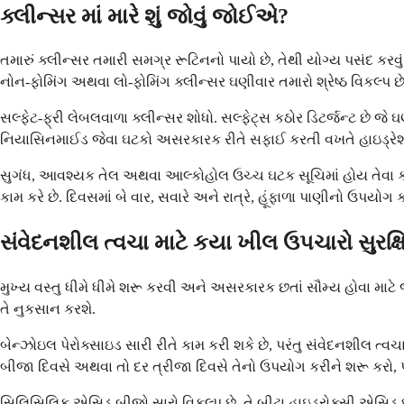
ક્લીન્સર માં મારે શું જોવું જોઈએ?
તમારું ક્લીન્સર તમારી સમગ્ર રૂટિનનો પાયો છે, તેથી યોગ્ય પસંદ કરવું 
નોન-ફોમિંગ અથવા લો-ફોમિંગ ક્લીન્સર ઘણીવાર તમારો શ્રેષ્ઠ વિકલ્પ છે
સલ્ફેટ-ફ્રી લેબલવાળા ક્લીન્સર શોધો. સલ્ફેટ્સ કઠોર ડિટર્જન્ટ છે જ
નિયાસિનમાઈડ જેવા ઘટકો અસરકારક રીતે સફાઈ કરતી વખતે હાઇડ્રેશન
સુગંધ, આવશ્યક તેલ અથવા આલ્કોહોલ ઉચ્ચ ઘટક સૂચિમાં હોય તેવા ક્લી
કામ કરે છે. દિવસમાં બે વાર, સવારે અને રાત્રે, હૂંફાળા પાણીનો ઉપયો
સંવેદનશીલ ત્વચા માટે કયા ખીલ ઉપચારો સુરક્ષ
મુખ્ય વસ્તુ ધીમે ધીમે શરૂ કરવી અને અસરકારક છતાં સૌમ્ય હોવા મા
તે નુકસાન કરશે.
બેન્ઝોઇલ પેરોક્સાઇડ સારી રીતે કામ કરી શકે છે, પરંતુ સંવેદનશીલ ત્વચ
બીજા દિવસે અથવા તો દર ત્રીજા દિવસે તેનો ઉપયોગ કરીને શરૂ કરો, પછી
સિલિસિલિક એસિડ બીજો સારો વિકલ્પ છે. તે બીટા હાઇડ્રોક્સી એસિડ છે જ