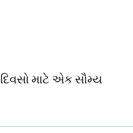
 દિવસો માટે એક સૌમ્ય