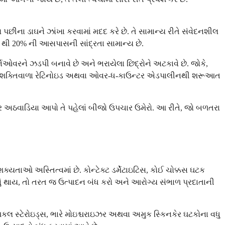
પછીના ડાઘને ઝાંખા કરવામાં મદદ કરે છે. તે સામાન્ય રીતે સંવેદનશીલ
% થી 20% ની આસપાસની સાંદ્રતા સામાન્ય છે.
્નઓવરને ઝડપી બનાવે છે અને ભરાયેલા છિદ્રોને અટકાવે છે. જોકે,
ા ઓછા-શક્તિવાળા રેટિનોઇડ અથવા ઓવર-ધ-કાઉન્ટર એડપાલીનથી શરૂઆત
ર અઠવાડિયા આપો તે પહેલાં બીજો ઉપચાર ઉમેરો. આ રીતે, જો બળતરા
ક્યતાઓ અસ્તિત્વમાં છે. કોન્ટેક્ટ ડર્મેટાઇટિસ, કોઈ ચોક્કસ ઘટક
વું થાય, તો તરત જ ઉત્પાદન બંધ કરો અને આરોગ્ય સંભાળ પ્રદાતાની
કલ સ્ટેરોઇડ્સ, ભારે મોઇશ્ચરાઇઝર અથવા અમુક સ્કિનકેર ઘટકોના વધુ