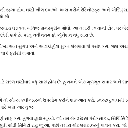
રહ્યા હોવ. ઘણી ખીલ દવાઓ, ખાસ કરીને રેટિનોઇડ્સ અને એસિડ્સ, તમારી 
ો છો.
સાઇડ ધરાવતા ખનિજ સનસ્ક્રીન શોધો. આ તમારી ત્વચાની ટોચ પર બેસે છ
ડી શકે છે, પરંતુ નવીનતમ ફોર્મ્યુલેશન વધુ સારા છે.
 યોગ્ય અને સુગંધ અને આલ્કોહોલ-મુક્ત લેબલવાળી પસંદ કરો. જેલ અથવ
કલાકે ફરીથી લગાવો.
માટે સરળ ઘણીવાર વધુ સારું હોય છે. હું તમને એક મૂળભૂત સવાર અને સ
ાગે તો સૌમ્ય ક્લીન્સરનો ઉપયોગ કરીને શરૂઆત કરો. સ્વચ્છ ટુવાલથી 
ર માટે બસ આટલું જ.
ૂર્ણપણે સાફ કરો. હળવા હાથે સૂકવો. જો તમે બેન્ઝોઇલ પેરોક્સાઇડ, સ
સુધી થોડી મિનિટો રાહ જુઓ, પછી તમારા મોઇશ્ચરાઇઝરનું પાલન કરો. જો 