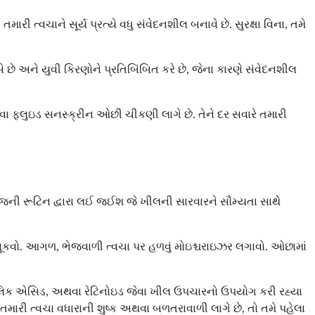
ત્વચાને સૂર્ય પ્રત્યે વધુ સંવેદનશીલ બનાવે છે. સુરક્ષા વિના, તમે
ે અને યુવી કિરણોને પ્રતિબિંબિત કરે છે, જેના કારણે સંવેદનશીલ
ા ફ્લુઇડ સનસ્ક્રીન ઓછી ચીકણી લાગે છે. તેને દર સવારે તમારી
ાંજની રૂટિન દ્વારા લઈ જઈશ જે ખીલની સારવારને સૌમ્યતા સાથે
સૂકવો. આગળ, ભેજવાળી ત્વચા પર હળવું મોઇશ્ચરાઇઝર લગાવો. ઓછામાં
િલિસિલિક એસિડ, અથવા રેટિનોઇડ જેવા ખીલ ઉપચારનો ઉપયોગ કરી રહ્યા
તમારી ત્વચા વધારાની શુષ્ક અથવા બળતરાવાળી લાગે છે, તો તમે પહેલા