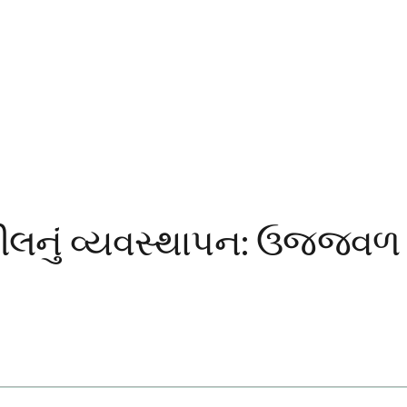
ખીલનું વ્યવસ્થાપન: ઉજ્જવળ