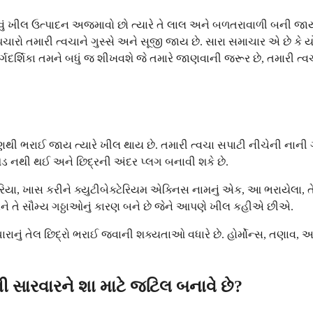
કોઈ નવું ખીલ ઉત્પાદન અજમાવો છો ત્યારે તે લાલ અને બળતરાવાળી બની
 ઉપચારો તમારી ત્વચાને ગુસ્સે અને સૂજી જાય છે. સારા સમાચાર એ છે
્શિકા તમને બધું જ શીખવશે જે તમારે જાણવાની જરૂર છે, તમારી ત્વચા શ
્રણથી ભરાઈ જાય ત્યારે ખીલ થાય છે. તમારી ત્વચા સપાટી નીચેની નાની ગ્
તે શેડ નથી થઈ અને છિદ્રની અંદર પ્લગ બનાવી શકે છે.
ટેરિયા, ખાસ કરીને ક્યુટીબેક્ટેરિયમ એક્નિસ નામનું એક, આ ભરાયેલા, 
 અને તે સૌમ્ય ગઠ્ઠાઓનું કારણ બને છે જેને આપણે ખીલ કહીએ છીએ.
આ વધારાનું તેલ છિદ્રો ભરાઈ જવાની શક્યતાઓ વધારે છે. હોર્મોન્સ, તણ
ની સારવારને શા માટે જટિલ બનાવે છે?