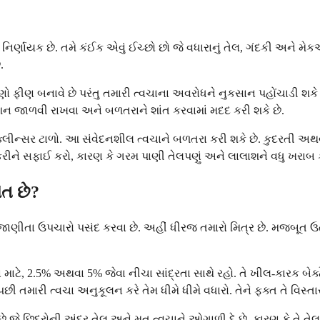
નિર્ણાયક છે. તમે કંઈક એવું ઈચ્છો છો જે વધારાનું તેલ, ગંદકી અને મેકઅ
.
ે ઘણો ફીણ બનાવે છે પરંતુ તમારી ત્વચાના અવરોધને નુકસાન પહોંચાડી શ
 જાળવી રાખવા અને બળતરાને શાંત કરવામાં મદદ કરી શકે છે.
ન્સર ટાળો. આ સંવેદનશીલ ત્વચાને બળતરા કરી શકે છે. કુદરતી અથવા વ
ગ કરીને સફાઈ કરો, કારણ કે ગરમ પાણી તેલપણું અને લાલાશને વધુ ખરાબ ક
િત છે?
ટે જાણીતા ઉપચારો પસંદ કરવા છે. અહીં ધીરજ તમારો મિત્ર છે. મજબૂ
ા માટે, 2.5% અથવા 5% જેવા નીચા સાંદ્રતા સાથે રહો. તે ખીલ-કારક બેક્
 તમારી ત્વચા અનુકૂલન કરે તેમ ધીમે ધીમે વધારો. તેને ફક્ત તે વિસ્ત
ે છિદ્રોની અંદર તેલ અને મૃત ત્વચાને ઓગાળી દે છે. કારણ કે તે તેલમાં