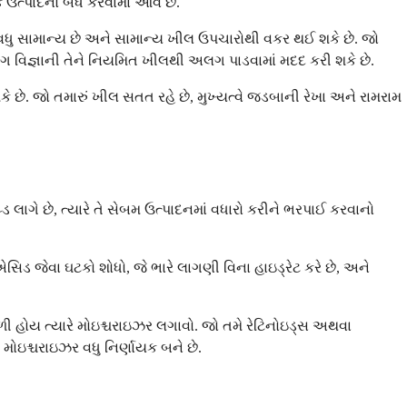
ત્પાદનો બંધ કરવામાં આવે છે.
ં વધુ સામાન્ય છે અને સામાન્ય ખીલ ઉપચારોથી વકર થઈ શકે છે. જો
ોગ વિજ્ઞાની તેને નિયમિત ખીલથી અલગ પાડવામાં મદદ કરી શકે છે.
છે. જો તમારું ખીલ સતત રહે છે, મુખ્યત્વે જડબાની રેખા અને રામરામ
પ્ડ લાગે છે, ત્યારે તે સેબમ ઉત્પાદનમાં વધારો કરીને ભરપાઈ કરવાનો
સિડ જેવા ઘટકો શોધો, જે ભારે લાગણી વિના હાઇડ્રેટ કરે છે, અને
ાળી હોય ત્યારે મોઇશ્ચરાઇઝર લગાવો. જો તમે રેટિનોઇડ્સ અથવા
 મોઇશ્ચરાઇઝર વધુ નિર્ણાયક બને છે.