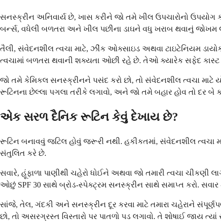
સનસ્ક્રીન અનિવાર્ય છે, ખાસ કરીને જો તમે ખીલ ઉપચારોનો ઉપયોગ કરી 
બર્ન્સ, વધેલી બળતરા અને ખીલ પછીના ડાઘને વધુ ખરાબ થવાનું જોખમ લ
તૈલી, સંવેદનશીલ ત્વચા માટે, ઝીંક ઓક્સાઇડ અથવા ટાઇટેનિયમ ડાયોક્
ત્વચામાં બળતરા થવાની શક્યતા ઓછી રહે છે. તેઓ ક્યારેક સફેદ કાસ્ટ છો
જો તમે કેમિકલ સનસ્ક્રીનને પસંદ કરો છો, તો સંવેદનશીલ ત્વચા માટે
રૂટિનના છેલ્લા પગલા તરીકે લગાવો, અને જો તમે બહાર હોવ તો દર બે 
એક સરળ દૈનિક રૂટિન કેવું દેખાય છે?
રૂટિન બનાવવું જટિલ હોવું જરૂરી નથી. હકીકતમાં, સંવેદનશીલ ત્વચા 
સંતુલિત કરે છે.
સવારે, હૂંફાળા પાણીથી ચહેરો ધોઈને અથવા જો તમારી ત્વચા ચીકણી લ
ઓછું SPF 30 સાથે બ્રોડ-સ્પેક્ટ્રમ સનસ્ક્રીન સાથે સમાપ્ત કરો. સવા
સાંજે, તેલ, ગંદકી અને સનસ્ક્રીન દૂર કરવા માટે તમારા ચહેરાને સંપ
છો, તો અસરગ્રસ્ત વિસ્તારો પર પાતળો પડ લગાવો. તે શોષાઈ જાય ત્યાં 