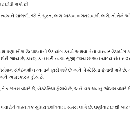
ાર છોડી શકો છો.
ચાને સાંભળો. જો તે ચુસ્ત, લાલ અથવા બળતરાવાળી લાગે, તો તેને ઓછું
સાથે ઘણા ખીલ ઉત્પાદનોનો ઉપયોગ કરવો અથવા તેનો વારંવાર ઉપયોગ ક
ોરી જાય છે, કારણ કે તમારી ત્વચા સૂજી જાય છે અને યોગ્ય રીતે રૂ
લિયેશન સંવેદનશીલ ત્વચાને ફાડી શકે છે અને બેક્ટેરિયા ફેલાવી શકે છ
્ય અને અસરકારક હોય છે.
ે બળતરા વધારે છે, બેક્ટેરિયા ફેલાવે છે, અને ડાઘ થવાનું જોખમ વધારે છ
રોને વાસ્તવિક સુધારા દર્શાવવામાં સમય લાગે છે, ઘણીવાર છ થી બાર 