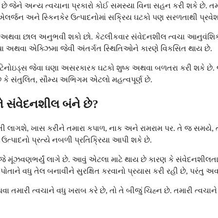
 છે જેને અન્ય ત્વચાના પ્રકારો કોઈ સમસ્યા વિના સહન કરી શકે છે. ત
 એલર્જન અને સ્કિનકેર ઉત્પાદનોમાં સક્રિય ઘટકો પણ સરળતાથી પ્રવેશ 
અથવા છાલ અનુભવી શકો છો. કેટલીકવાર સંવેદનશીલ ત્વચા આનુવંશિક
ા અથવા એક્ઝિમા જેવી અંતર્ગત સ્થિતિઓને કારણે વિકસિત થાય છે.
ટિનોઇડ્સ જેવા ઘણા અસરકારક ઘટકો શુષ્ક અથવા બળતરા કરી શકે છે. જ
ે કે સંતુલિત, સૌમ્ય અભિગમ એટલો મહત્વપૂર્ણ છે.
ે સંવેદનશીલ બંને છે?
ી લાગશે, ખાસ કરીને તમારા કપાળ, નાક અને રામરામ પર. તે જ સમયે, 
પાદનો પ્રત્યે નબળી પ્રતિક્રિયા આપી શકે છે.
મૂંઝવણભર્યું લાગે છે. આવું એટલા માટે થાય છે કારણ કે સંવેદનશીલતા
વચા પોતાને વધુ તેલ બનાવીને સુરક્ષિત કરવાનો પ્રયાસ કરી રહી છે, પરંત
ા તમારી ત્વચાને વધુ ખરાબ કરે છે, તો તે બીજું ચિહ્ન છે. તમારી ત્વ