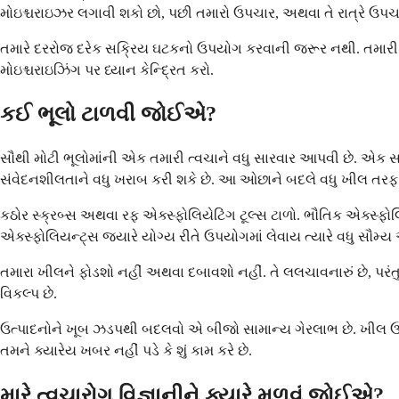
મોઇશ્ચરાઇઝર લગાવી શકો છો, પછી તમારો ઉપચાર, અથવા તે રાત્રે ઉપચ
તમારે દરરોજ દરેક સક્રિય ઘટકનો ઉપયોગ કરવાની જરૂર નથી. તમારી ત્વ
મોઇશ્ચરાઇઝિંગ પર ધ્યાન કેન્દ્રિત કરો.
કઈ ભૂલો ટાળવી જોઈએ?
સૌથી મોટી ભૂલોમાંની એક તમારી ત્વચાને વધુ સારવાર આપવી છે. એક 
સંવેદનશીલતાને વધુ ખરાબ કરી શકે છે. આ ઓછાને બદલે વધુ ખીલ તરફ દ
કઠોર સ્ક્રબ્સ અથવા રફ એક્સ્ફોલિયેટિંગ ટૂલ્સ ટાળો. ભૌતિક એક્સ્ફો
એક્સ્ફોલિયન્ટ્સ જ્યારે યોગ્ય રીતે ઉપયોગમાં લેવાય ત્યારે વધુ સૌમ
તમારા ખીલને ફોડશો નહીં અથવા દબાવશો નહીં. તે લલચાવનારું છે, પરંતુ ત
વિકલ્પ છે.
ઉત્પાદનોને ખૂબ ઝડપથી બદલવો એ બીજો સામાન્ય ગેરલાભ છે. ખીલ ઉપચા
તમને ક્યારેય ખબર નહીં પડે કે શું કામ કરે છે.
મારે ત્વચારોગ વિજ્ઞાનીને ક્યારે મળવું જોઈએ?