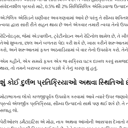
સંવેદનશીલ પ્રકારો માટે, 0.5% થી 2% સિલિસિલિક એસિડવાળા ઉત્પાદ
એઝેલિક એસિડને ઘણીવાર અવગણવામાં આવે છે પરંતુ તે સૌમ્ય શક્તિશાળી હ
ત્વચા દ્વારા સારી રીતે સહન થાય છે અને એકવાર તમારી ત્વચા તેનો 
રેટિનોઇડ્સ, જેમાં એડપાલીન, ટ્રેટીનોઇન અને રેટિનોલ શામેલ છે, તે 
તેઓ શુષ્કતા, છાલ અને બળતરા પેદા કરી શકે છે, ખાસ કરીને શરૂઆત
કરો, અને શરૂઆતમાં ફક્ત અઠવાડિયામાં બે વાર તેનો ઉપયોગ કરો. તેને હ
એમ કહીને, એક સમયે ફક્ત એક જ સક્રિય ઘટક દાખલ કરવું સમજદારીભર
થાય, તો તમને બરાબર ખબર પડશે કે તેનું કારણ શું હતું.
શું કોઈ દુર્લભ પ્રતિક્રિયાઓ અથવા સ્થિતિઓ 
મોટાભાગના લોકો કાળજીપૂર્વક ઉપયોગ કરવામાં આવે ત્યારે ઉપર જણાવેલ ઉપ
પ્રત્યે એલર્જીક પ્રતિક્રિયા, સૌમ્ય ઉત્પાદનો સાથે પણ થઈ શકે છે.
સલાહ લો.
પેરીઓરલ ડર્મેટાઇટિસ એ મોઢા, નાક અથવા આંખોની આસપાસ દેખાતો ચકામા