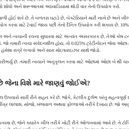
નો શોધો અને શરૂઆતમાં અઠવાડિયામાં થોડી વાર તેનો ઉપયોગ કરો.
ોઈ શકે છે. તે બળતરા ઘટાડે છે, બેક્ટેરિયાને મારી નાખે છે અને ખીલ 
ઉપયોગ કરવા માટે ટેવાઈ જાય પછી તેનો દૈનિક ઉપયોગ કરી શકાય છે. 10
ખીલ અને ત્વચાની રચના સુધારવા માટે અત્યંત અસરકારક છે. તેઓ કોષ ટર
માં. જો તમારી ત્વચા સંવેદનશીલ હોય, તો 0.025% ટ્રેટીનોઇન જેવ
ંમેશા રાત્રે લગાવો અને સારા મોઇશ્ચરાઇઝર સાથે જોડો.
્યું છે. તમારી ત્વચાને અનુકૂલન કરવા માટે ઓછામાં ઓછા બે થી ચા
છે જેના વિશે મારે જાણવું જોઈએ?
ચારો સારી રીતે સહન કરે છે. જોકે, કેટલીક દુર્લભ પરંતુ મહત્વપૂર્ણ શ
 તે તીવ્ર લાલાશ, સોજો, ખંજવાળ અથવા ફોલ્લાઓ તરીકે દેખાય છે. જો આ
 છે, જેને ક્યારેક ખીલ તરીકે ખોટી રીતે ઓળખવામાં આવે છે. તે ટોપિ