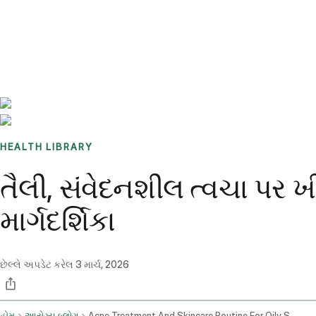
Benchmarks
Stories
FAQ
Sign up / Log in
HEALTH LIBRARY
તૈલી, સંવેદનશીલ ત્વચા પર 
માર્ગદર્શિકા
છેલ્લે અપડેટ કરેલ
3 માર્ચ, 2026
હોમ
આરોગ્ય બ્લોગ
Acne Treatment And Skincare Routine For Oily Sensitive Skin