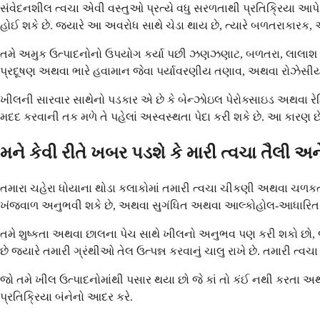
સંવેદનશીલ ત્વચા એવી વસ્તુઓ પ્રત્યે વધુ સરળતાથી પ્રતિક્રિયા આપે
હોઈ શકે છે. જ્યારે આ અવરોધ સાથે ચેડા થાય છે, ત્યારે બળતરાકારક,
તમે અમુક ઉત્પાદનોનો ઉપયોગ કર્યા પછી ઝણઝણાટ, બળતરા, લાલાશ 
પ્રદૂષણ અથવા ભારે હવામાન જેવા પર્યાવરણીય તણાવ, અથવા રોઝેસીય
ખીલની સારવાર સાથેનો પડકાર એ છે કે બેન્ઝોઇલ પેરોક્સાઇડ અથવા રે
મદદ કરવાની તક મળે તે પહેલાં અસ્વસ્થતા પેદા કરી શકે છે. આ કારણ છ
મને કેવી રીતે ખબર પડશે કે મારી ત્વચા તૈલી અન
તમારા ચહેરા ધોયાના થોડા કલાકોમાં તમારી ત્વચા ચીકણી અથવા ચળકત
ખંજવાળ અનુભવી શકે છે, અથવા સુગંધિત અથવા આલ્કોહોલ-આધારિત ઉત્
તમે શુષ્કતા અથવા છાલના પેચ સાથે ખીલનો અનુભવ પણ કરી શકો છો, જે 
છે જ્યારે તમારી ગ્રંથીઓ તેલ ઉત્પન્ન કરવાનું ચાલુ રાખે છે. તમારી ત્
જો તમે ખીલ ઉત્પાદનોમાંથી પસાર થયા છો જે કાં તો કંઈ નથી કરતા અથવ
પ્રતિક્રિયા બંનેનો આદર કરે.