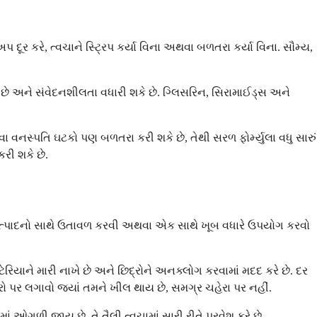
પ દૂર કરે, ત્વચાને સ્ટ્રિપ કર્યા વિના અથવા બળતરા કર્યા વિના. સૌમ્ય,
કે છે અને સંવેદનશીલતા વધારી શકે છે. ગ્લિસરિન, સિરામાઈડ્સ અને
નસ્પતિ ઘટકો પણ બળતરા કરી શકે છે, તેથી સરળ ફોર્મ્યુલા વધુ સારું
રી શકે છે.
ત ઉત્પાદનો સાથે ઉતાવળ કરવી અથવા એક સાથે ખૂબ વધારે ઉપયોગ કરવો
ટેરિયાને મારી નાખે છે અને છિદ્રોને અનક્લોગ કરવામાં મદદ કરે છે. દર
ારો પર લગાવો જ્યાં તમને ખીલ થાય છે, સમગ્ર ચહેરા પર નહીં.
 ઓગળી જાય છે, તે તૈલી ત્વચામાં સારી રીતે પ્રવેશ કરે છે.