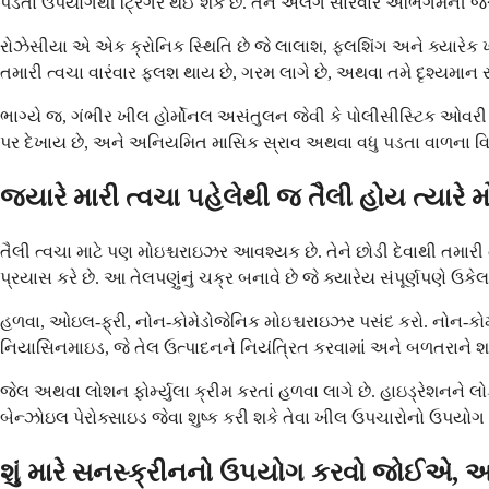
પડતા ઉપયોગથી ટ્રિગર થઈ શકે છે. તેને અલગ સારવાર અભિગમની જરૂર
રોઝેસીયા એ એક ક્રોનિક સ્થિતિ છે જે લાલાશ, ફ્લશિંગ અને ક્યારેક ખ
તમારી ત્વચા વારંવાર ફ્લશ થાય છે, ગરમ લાગે છે, અથવા તમે દૃશ્યમ
ભાગ્યે જ, ગંભીર ખીલ હોર્મોનલ અસંતુલન જેવી કે પોલીસીસ્ટિક ઓવરી 
પર દેખાય છે, અને અનિયમિત માસિક સ્રાવ અથવા વધુ પડતા વાળના વિકાસ
જ્યારે મારી ત્વચા પહેલેથી જ તૈલી હોય ત્યારે મ
તૈલી ત્વચા માટે પણ મોઇશ્ચરાઇઝર આવશ્યક છે. તેને છોડી દેવાથી તમારી ત્
પ્રયાસ કરે છે. આ તેલપણુંનું ચક્ર બનાવે છે જે ક્યારેય સંપૂર્ણપણે ઉકેલ
હળવા, ઓઇલ-ફ્રી, નોન-કોમેડોજેનિક મોઇશ્ચરાઇઝર પસંદ કરો. નોન-કોમેડ
નિયાસિનમાઇડ, જે તેલ ઉત્પાદનને નિયંત્રિત કરવામાં અને બળતરાને શાં
જેલ અથવા લોશન ફોર્મ્યુલા ક્રીમ કરતાં હળવા લાગે છે. હાઇડ્રેશનને 
બેન્ઝોઇલ પેરોક્સાઇડ જેવા શુષ્ક કરી શકે તેવા ખીલ ઉપચારોનો ઉપયોગ ક
શું મારે સનસ્ક્રીનનો ઉપયોગ કરવો જોઈએ, અને 