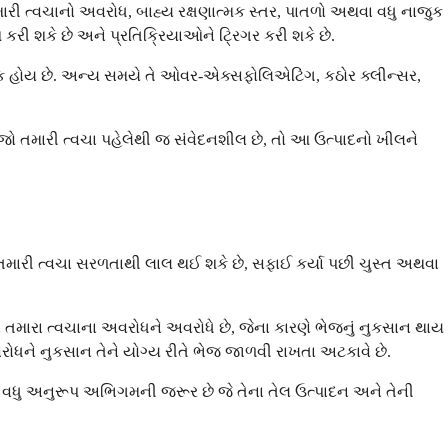
મારી ત્વચાનો અવરોધ, બાહ્ય રક્ષણાત્મક સ્તર, પાતળો અથવા વધુ નાજુક
કરી શકે છે અને પ્રતિક્રિયાઓને ટ્રિગર કરી શકે છે.
 હોય છે. અન્ય સમયે તે ઓવર-એક્સફોલિએટિંગ, કઠોર ક્લીન્સર,
ો તમારી ત્વચા પહેલેથી જ સંવેદનશીલ છે, તો આ ઉત્પાદનો ખીલને
તમારી ત્વચા સરળતાથી લાલ થઈ શકે છે, સફાઈ કર્યા પછી ચુસ્ત અથવા
 તમારા ત્વચાના અવરોધને અવરોધે છે, જેના કારણે ભેજનું નુકસાન થાય
ુ અવરોધને નુકસાન તેને યોગ્ય રીતે ભેજ જાળવી રાખતા અટકાવે છે.
ચાને વધુ અનુરૂપ અભિગમની જરૂર છે જે તેના તેલ ઉત્પાદન અને તેની