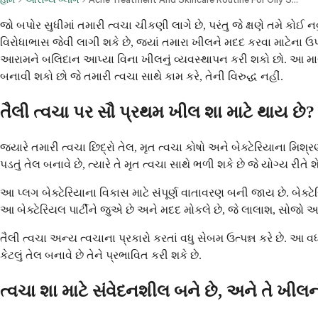
જો બપોર સુધીમાં તમારી ત્વચા ચીકણી લાગે છે, પરંતુ જે ક્ષણે તમે 
વિરોધાભાસ જેવી લાગી શકે છે, જ્યાં તમારા ખીલને મદદ કરવા માટેના
આરામને બલિદાન આપ્યા વિના ખીલનું વ્યવસ્થાપન કરી શકો છો. આ માર્ગદર
બનાવી શકો છો જે તમારી ત્વચા સાથે કામ કરે, તેની વિરુદ્ધ નહીં.
તૈલી ત્વચા પર સૌ પ્રથમ ખીલ શા માટે થાય છે?
જ્યારે તમારી ત્વચા છિદ્રો તેલ, મૃત ત્વચા કોષો અને બેક્ટેરિયાના મિશ
પડતું તેલ બનાવે છે, ત્યારે તે મૃત ત્વચા સાથે ભળી શકે છે જે યોગ્ય રી
આ પ્લગ બેક્ટેરિયાના વિકાસ માટે સંપૂર્ણ વાતાવરણ બની જાય છે. બેક્
આ બેક્ટેરિયલ પાર્ટીને જુએ છે અને મદદ મોકલે છે, જે લાલાશ, સોજો
તૈલી ત્વચા અન્ય ત્વચાના પ્રકારો કરતાં વધુ સેબમ ઉત્પન્ન કરે છે. 
કેટલું તેલ બનાવે છે તેને પ્રભાવિત કરી શકે છે.
ત્વચા શા માટે સંવેદનશીલ બને છે, અને તે ખીલ