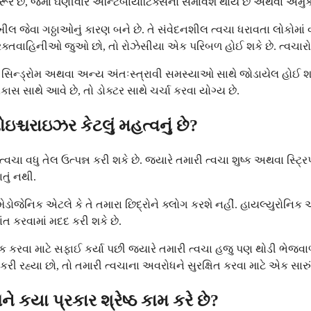
 છે, જેમાં ઘણીવાર એન્ટિબાયોટિક્સનો સમાવેશ થાય છે અથવા અમુક ઉ
ીલ જેવા ગઠ્ઠાઓનું કારણ બને છે. તે સંવેદનશીલ ત્વચા ધરાવતા લોકોમા
ાન રક્તવાહિનીઓ જુઓ છો, તો રોઝેસીયા એક પરિબળ હોઈ શકે છે. ત્વચાર
સિન્ડ્રોમ અથવા અન્ય અંતઃસ્ત્રાવી સમસ્યાઓ સાથે જોડાયેલ હોઈ શકે 
 સાથે આવે છે, તો ડોક્ટર સાથે ચર્ચા કરવા યોગ્ય છે.
ોઇશ્ચરાઇઝર કેટલું મહત્વનું છે?
વચા વધુ તેલ ઉત્પન્ન કરી શકે છે. જ્યારે તમારી ત્વચા શુષ્ક અથવા સ્ટ્રિ
ાતું નથી.
ોજેનિક એટલે કે તે તમારા છિદ્રોને ક્લોગ કરશે નહીં. હાયલ્યુરોનિક એ
ત કરવામાં મદદ કરી શકે છે.
લોક કરવા માટે સફાઈ કર્યા પછી જ્યારે તમારી ત્વચા હજુ પણ થોડી ભેજવ
રી રહ્યા છો, તો તમારી ત્વચાના અવરોધને સુરક્ષિત કરવા માટે એક સારું
કયા પ્રકાર શ્રેષ્ઠ કામ કરે છે?