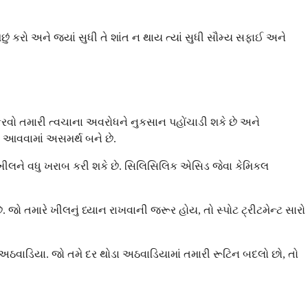
 કરો અને જ્યાં સુધી તે શાંત ન થાય ત્યાં સુધી સૌમ્ય સફાઈ અને
રવો તમારી ત્વચાના અવરોધને નુકસાન પહોંચાડી શકે છે અને
ઝ આવવામાં અસમર્થ બને છે.
ે, ખીલને વધુ ખરાબ કરી શકે છે. સિલિસિલિક એસિડ જેવા કેમિકલ
ે. જો તમારે ખીલનું ધ્યાન રાખવાની જરૂર હોય, તો સ્પોટ ટ્રીટમેન્ટ સારો
અઠવાડિયા. જો તમે દર થોડા અઠવાડિયામાં તમારી રૂટિન બદલો છો, તો