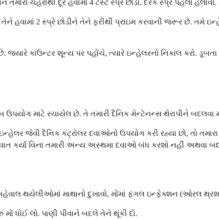
ારા ચહેરાથી દૂર હવામાં 4 ટેસ્ટ સ્પ્રે છોડો. દરેક સ્પ્રે પહેલા હલાવો.
ે હવામાં 2 સ્પ્રે છોડીને તેને ફરીથી પ્રાઇમ કરવાની જરૂર છે. તમે ઇન
છે. જ્યારે કાઉન્ટર શૂન્ય પર પહોંચે, ત્યારે ઇન્હેલરનો નિકાલ કરો. ડૂબતા
મુજબ ઉપયોગ માટે રચાયેલ છે. તે તમારી દૈનિક મેન્ટેનન્સ થેરાપીને બદલવા 
સ ઇન્હેલર જેવી દૈનિક કંટ્રોલર દવાઓનો ઉપયોગ કરી રહ્યા છો, તો તમારા
ાથે વાત કર્યા વિના તમારી અન્ય અસ્થમા દવાઓ બંધ કરશો નહીં અથવા બ
ેવાલ થયેલીઓમાં માથાનો દુખાવો, મોંમાં ફંગલ ઇન્ફેક્શન (ઓરલ થ્રશ
ં ધોઈ લો. પાણી પીવાને બદલે તેને થૂંકી દો.