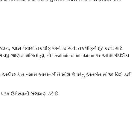
ડન, શ્વાસ લેવામાં તકલીફ અને શ્વાસની તકલીફને દૂર કરવા માટે
 વધુ જાણવા માંગતા હો, તો levalbuterol inhalation પર આ માર્ગદર્શિકા
નો અર્થ છે કે તે તમારા શ્વાસનળીને ખોલે છે પરંતુ અંતર્ગત સોજા વિશે કંઈ
રી ઘટક ઉમેરવાની ભલામણ કરે છે.