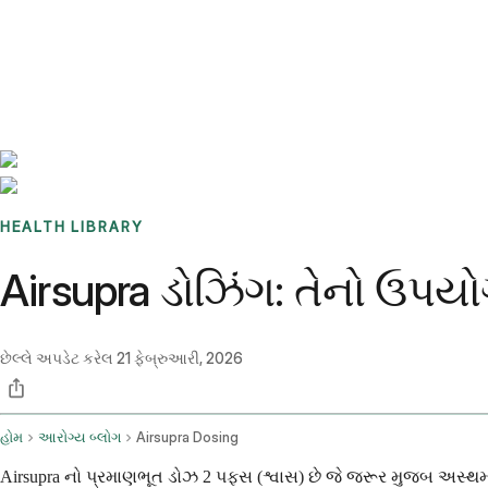
Benchmarks
Stories
FAQ
Sign up / Log in
HEALTH LIBRARY
Airsupra ડોઝિંગ: તેનો ઉપયો
છેલ્લે અપડેટ કરેલ
21 ફેબ્રુઆરી, 2026
હોમ
આરોગ્ય બ્લોગ
Airsupra Dosing
Airsupra નો પ્રમાણભૂત ડોઝ 2 પફ્સ (શ્વાસ) છે જે જરૂર મુજબ અસ્થમાના