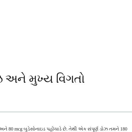
ઝ અને મુખ્ય વિગતો
અને 80 mcg બુડેસોનાઇડ પહોંચાડે છે. તેથી એક સંપૂર્ણ ડોઝ તમને 180