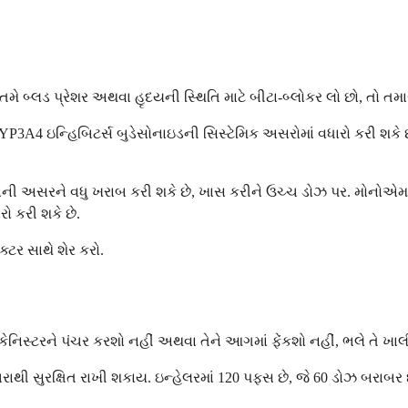
 તમે બ્લડ પ્રેશર અથવા હૃદયની સ્થિતિ માટે બીટા-બ્લોકર લો છો, તો તમા
YP3A4 ઇન્હિબિટર્સ બુડેસોનાઇડની સિસ્ટેમિક અસરોમાં વધારો કરી શકે
ાડવાની અસરને વધુ ખરાબ કરી શકે છે, ખાસ કરીને ઉચ્ચ ડોઝ પર. મોનો
રો કરી શકે છે.
્ટર સાથે શેર કરો.
કેનિસ્ટરને પંચર કરશો નહીં અથવા તેને આગમાં ફેંકશો નહીં, ભલે તે ખા
ાથી સુરક્ષિત રાખી શકાય. ઇન્હેલરમાં 120 પફ્સ છે, જે 60 ડોઝ બરાબર છે.