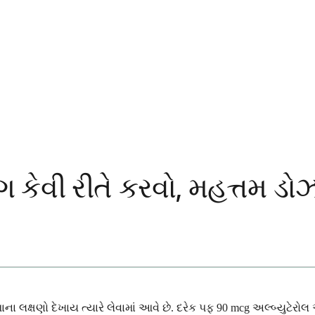
ગ કેવી રીતે કરવો, મહત્તમ ડો
 લક્ષણો દેખાય ત્યારે લેવામાં આવે છે. દરેક પફ 90 mcg અલ્બ્યુટેરોલ 