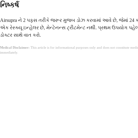
નિષ્કર્ષ
Airsupra ને 2 પફ્સ તરીકે જરૂર મુજબ ડોઝ કરવામાં આવે છે, જેમાં 24 કલ
એક રેસ્ક્યૂ ઇન્હેલર છે, મેન્ટેનન્સ ટ્રીટમેન્ટ નથી. પ્રથમ ઉપયોગ પહ
ડોક્ટર સાથે વાત કરો.
Medical Disclaimer:
This article is for informational purposes only and does not constitute med
immediately.