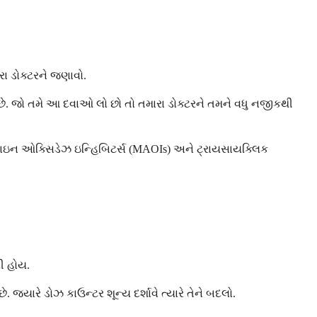
રા ડોક્ટરને જણાવો.
 છે. જો તમે આ દવાઓ લો છો તો તમારા ડોક્ટરને તમને વધુ નજીકથી
એમાઇન ઓક્સિડેઝ ઇન્હિબિટર્સ (MAOIs) અને ટ્રાયસાયક્લિક
લી હોય.
 જ્યારે ડોઝ કાઉન્ટર શૂન્ય દર્શાવે ત્યારે તેને બદલો.