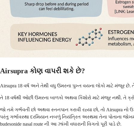
Airsupra કોણ વાપરી શકે છે?
Airsupra 18 વર્ષ અને તેથી વધુ ઉંમરના પુખ્ત વયના લોકો માટે મંજૂર છ
તે 18 વર્ષથી ઓછી ઉંમરના બાળકો અથવા કિશોરો માટે મંજૂર નથી. તે ક્
જો તમે ગર્ભવતી છો અથવા સ્તનપાન કરાવી રહ્યા છો, તો Airsupra નો ઉપ
પરંતુ ગર્ભાવસ્થા દરમિયાન નબળું નિયંત્રિત અસ્થમા તેના પોતાના જોખમ
budesonide nasal route ની આ ઝાંખી વધારાની વિગતો પૂરી પાડે છે.