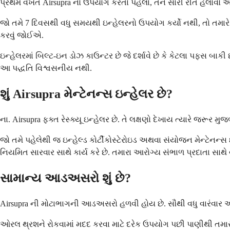
પ્રથમ વખત Airsupra નો ઉપયોગ કરતા પહેલા, તેને સારી રીતે હલાવો અને તમ
જો તમે 7 દિવસથી વધુ સમયથી ઇન્હેલરનો ઉપયોગ કર્યો નથી, તો તમારે તેન
કરવું જોઈએ.
ઇન્હેલરમાં બિલ્ટ-ઇન ડોઝ કાઉન્ટર છે જે દર્શાવે છે કે કેટલા પફ્સ બાકી 
આ પદ્ધતિ વિશ્વસનીય નથી.
શું Airsupra મેન્ટેનન્સ ઇન્હેલર છે?
ના. Airsupra ફક્ત રેસ્ક્યૂ ઇન્હેલર છે. તે લક્ષણો દેખાય ત્યારે જરૂર 
જો તમે પહેલેથી જ ઇન્હેલ્ડ કોર્ટીકોસ્ટેરોઇડ અથવા સંયોજન મેન્ટેનન્
નિયમિત સારવાર સાથે કાર્ય કરે છે. તમારા આરોગ્ય સંભાળ પ્રદાતા સ
સામાન્ય આડઅસરો શું છે?
Airsupra ની મોટાભાગની આડઅસરો હળવી હોય છે. સૌથી વધુ વારંવાર અહ
ઓરલ થ્રશને રોકવામાં મદદ કરવા માટે દરેક ઉપયોગ પછી પાણીથી તમારું મો