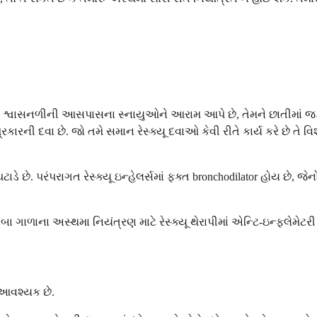
ારા શ્વાસનળીની આસપાસના સ્નાયુઓને આરામ આપે છે, તેમને છાતીમાં જક
રની દવા છે. જો તમે સમાન રેસ્ક્યૂ દવાઓ કેવી રીતે કાર્ય કરે છે તે વિશે
ટાડે છે. પરંપરાગત રેસ્ક્યૂ ઇન્હેલર્સમાં ફક્ત bronchodilator હોય છે, જે
 ગાળાના અસ્થમા નિયંત્રણ માટે રેસ્ક્યૂ થેરાપીમાં એન્ટિ-ઇન્ફ્લેમેટ
ગ આવશ્યક છે.