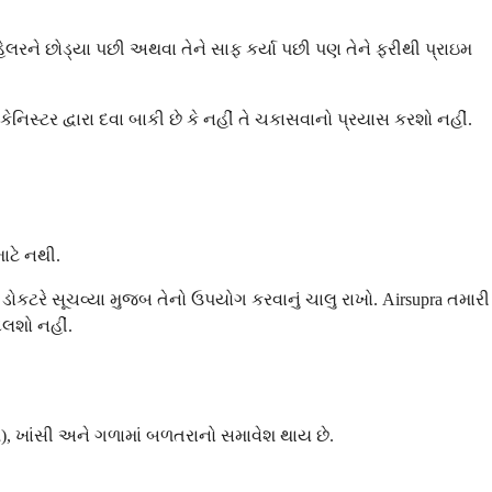
્હેલરને છોડ્યા પછી અથવા તેને સાફ કર્યા પછી પણ તેને ફરીથી પ્રાઇમ
 કેનિસ્ટર દ્વારા દવા બાકી છે કે નહીં તે ચકાસવાનો પ્રયાસ કરશો નહીં.
માટે નથી.
 ડોકટરે સૂચવ્યા મુજબ તેનો ઉપયોગ કરવાનું ચાલુ રાખો. Airsupra તમારી
દલશો નહીં.
), ખાંસી અને ગળામાં બળતરાનો સમાવેશ થાય છે.