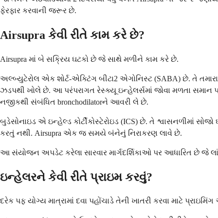
ફેરફાર કરવાની જરૂર છે.
Airsupra કેવી રીતે કામ કરે છે?
Airsupra માં બે સક્રિય ઘટકો છે જે સાથે મળીને કામ કરે છે.
અલ્બ્યુટેરોલ એક શોર્ટ-એક્ટિંગ બીટા2 એગોનિસ્ટ (SABA) છે. તે તમ
ઝડપથી ખોલે છે. આ પરંપરાગત રેસ્ક્યૂ ઇન્હેલર્સમાં જોવા મળતા સમાન પ્રકા
નજીકથી સંબંધિત bronchodilatorને આવરી લે છે.
બુડેસોનાઇડ એ ઇન્હેલ્ડ કોર્ટીકોસ્ટેરોઇડ (ICS) છે. તે શ્વાસનળીમાં સોજો ઘ
કરતું નથી. Airsupra એક જ સમયે બંનેનું નિરાકરણ લાવે છે.
આ સંયોજન અપડેટ કરેલા સારવાર માર્ગદર્શિકાઓ પર આધારિત છે જે લાંબા
ઇન્હેલરને કેવી રીતે પ્રાઇમ કરવું?
દરેક પફ યોગ્ય માત્રામાં દવા પહોંચાડે તેની ખાતરી કરવા માટે પ્રાઇમિં