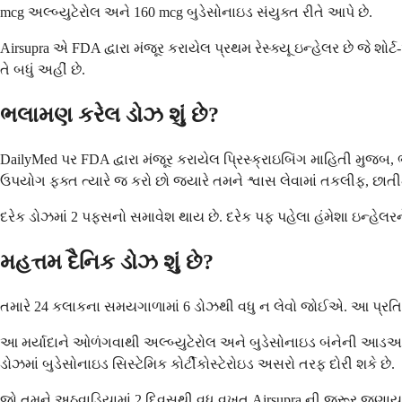
mcg અલ્બ્યુટેરોલ અને 160 mcg બુડેસોનાઇડ સંયુક્ત રીતે આપે છે.
Airsupra એ FDA દ્વારા મંજૂર કરાયેલ પ્રથમ રેસ્ક્યૂ ઇન્હેલર છે જે શોર્ટ-
તે બધું અહીં છે.
ભલામણ કરેલ ડોઝ શું છે?
DailyMed પર FDA દ્વારા મંજૂર કરાયેલ પ્રિસ્ક્રાઇબિંગ માહિતી મુજબ,
ઉપયોગ ફક્ત ત્યારે જ કરો છો જ્યારે તમને શ્વાસ લેવામાં તકલીફ, 
દરેક ડોઝમાં 2 પફ્સનો સમાવેશ થાય છે. દરેક પફ પહેલા હંમેશા ઇન્હેલરન
મહત્તમ દૈનિક ડોઝ શું છે?
તમારે 24 કલાકના સમયગાળામાં 6 ડોઝથી વધુ ન લેવો જોઈએ. આ પ્રતિ
આ મર્યાદાને ઓળંગવાથી અલ્બ્યુટેરોલ અને બુડેસોનાઇડ બંનેની આડઅસરોનુ
ડોઝમાં બુડેસોનાઇડ સિસ્ટેમિક કોર્ટીકોસ્ટેરોઇડ અસરો તરફ દોરી શકે છે.
જો તમને અઠવાડિયામાં 2 દિવસથી વધુ વખત Airsupra ની જરૂર જણાય, તો તે 