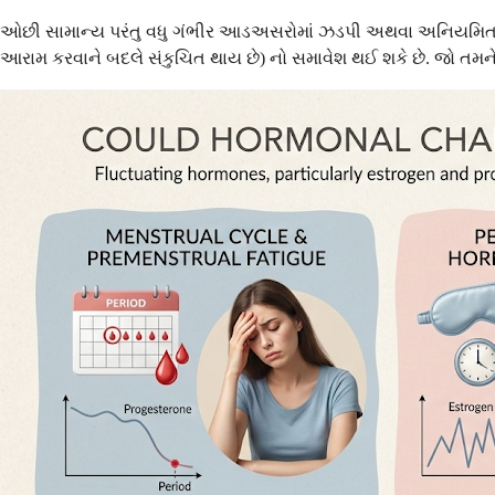
ઓછી સામાન્ય પરંતુ વધુ ગંભીર આડઅસરોમાં ઝડપી અથવા અનિયમિત ધબકારા
આરામ કરવાને બદલે સંકુચિત થાય છે) નો સમાવેશ થઈ શકે છે. જો તમને