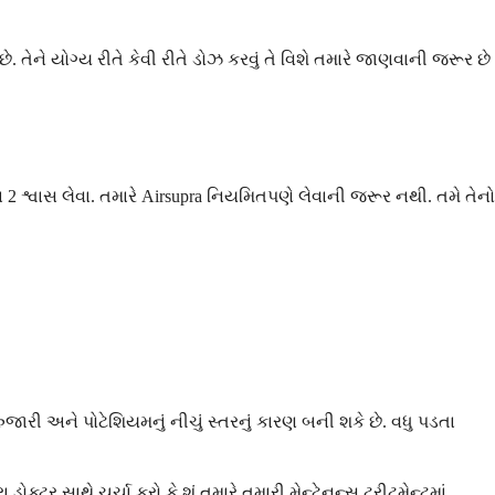
 છે. તેને યોગ્ય રીતે કેવી રીતે ડોઝ કરવું તે વિશે તમારે જાણવાની જરૂર છે
 2 શ્વાસ લેવા. તમારે Airsupra નિયમિતપણે લેવાની જરૂર નથી. તમે તેનો
ારી અને પોટેશિયમનું નીચું સ્તરનું કારણ બની શકે છે. વધુ પડતા
ટર સાથે ચર્ચા કરો કે શું તમારે તમારી મેન્ટેનન્સ ટ્રીટમેન્ટમાં