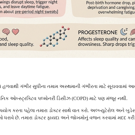
ે. તે હળવાથી ગંભીર સુધીના તમામ અસ્થમાની ગંભીરતા માટે સૂચવવામાં આવે
રોનિક ઓબ્સ્ટ્રક્ટિવ પલ્મોનરી ડિસીઝ (COPD) માટે પણ મંજૂર નથી.
યોગ કરતા પહેલા તમારા ડોક્ટર સાથે વાત કરો. અલ્બ્યુટેરોલ અને બુડેસો
ો ધરાવે છે. તમારા ડોક્ટર ફાયદા અને જોખમોનું વજન કરવામાં મદદ કરી શ