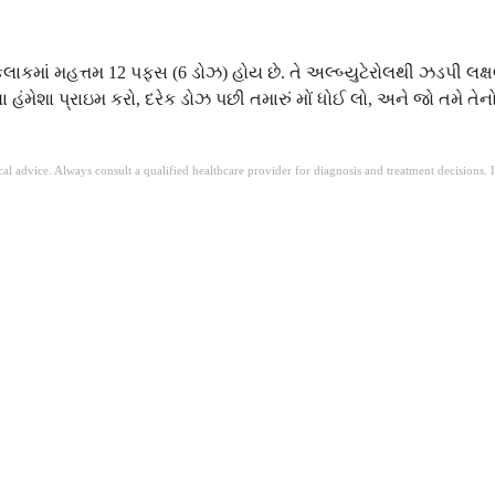
ાકમાં મહત્તમ 12 પફ્સ (6 ડોઝ) હોય છે. તે અલ્બ્યુટેરોલથી ઝડપી લક્ષણ 
ેલા હંમેશા પ્રાઇમ કરો, દરેક ડોઝ પછી તમારું મોં ધોઈ લો, અને જો તમે 
ical advice. Always consult a qualified healthcare provider for diagnosis and treatment decisions