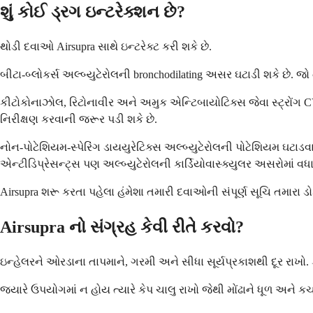
શું કોઈ ડ્રગ ઇન્ટરેક્શન છે?
થોડી દવાઓ Airsupra સાથે ઇન્ટરેક્ટ કરી શકે છે.
બીટા-બ્લોકર્સ અલ્બ્યુટેરોલની bronchodilating અસર ઘટાડી શકે છે. જો
કીટોકોનાઝોલ, રિટોનાવીર અને અમુક એન્ટિબાયોટિક્સ જેવા સ્ટ્રોંગ C
નિરીક્ષણ કરવાની જરૂર પડી શકે છે.
નોન-પોટેશિયમ-સ્પેરિંગ ડાયયુરેટિક્સ અલ્બ્યુટેરોલની પોટેશિયમ ઘટ
એન્ટીડિપ્રેસન્ટ્સ પણ અલ્બ્યુટેરોલની કાર્ડિયોવાસ્ક્યુલર અસરોમાં વધા
Airsupra શરૂ કરતા પહેલા હંમેશા તમારી દવાઓની સંપૂર્ણ સૂચિ તમારા ડોક
Airsupra નો સંગ્રહ કેવી રીતે કરવો?
ઇન્હેલરને ઓરડાના તાપમાને, ગરમી અને સીધા સૂર્યપ્રકાશથી દૂર રાખો. 
જ્યારે ઉપયોગમાં ન હોય ત્યારે કેપ ચાલુ રાખો જેથી મોંઢાને ધૂળ અને કચર