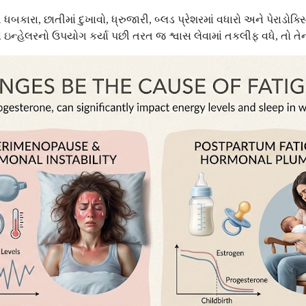
, છાતીમાં દુખાવો, ધ્રુજારી, બ્લડ પ્રેશરમાં વધારો અને પેરાડોક્સિ
 ઇન્હેલરનો ઉપયોગ કર્યા પછી તરત જ શ્વાસ લેવામાં તકલીફ વધે, તો 