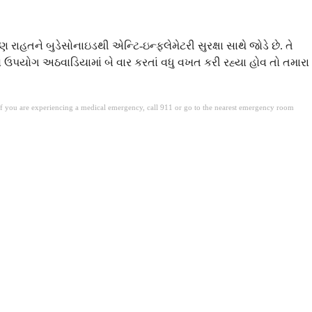
રાહતને બુડેસોનાઇડથી એન્ટિ-ઇન્ફ્લેમેટરી સુરક્ષા સાથે જોડે છે. તે
તેનો ઉપયોગ અઠવાડિયામાં બે વાર કરતાં વધુ વખત કરી રહ્યા હોવ તો તમારા
. If you are experiencing a medical emergency, call 911 or go to the nearest emergency room