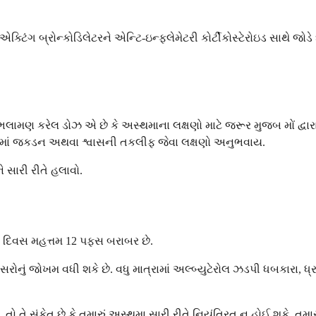
એક્ટિંગ બ્રોન્કોડિલેટરને એન્ટિ-ઇન્ફ્લેમેટરી કોર્ટીકોસ્ટેરોઇડ સાથે જોડે
 ભલામણ કરેલ ડોઝ એ છે કે અસ્થમાના લક્ષણો માટે જરૂર મુજબ મોં દ્વારા
છાતીમાં જકડન અથવા શ્વાસની તકલીફ જેવા લક્ષણો અનુભવાય.
ે સારી રીતે હલાવો.
 દિવસ મહત્તમ 12 પફ્સ બરાબર છે.
ં જોખમ વધી શકે છે. વધુ માત્રામાં અલ્બ્યુટેરોલ ઝડપી ધબકારા, ધ્રુજ
સંકેત છે કે તમારું અસ્થમા સારી રીતે નિયંત્રિત ન હોઈ શકે. તમારા ડોક્