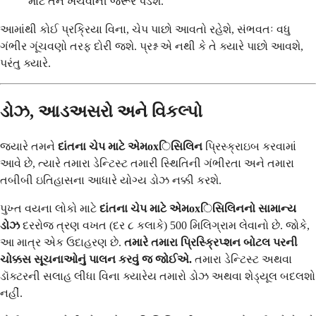
માટે તેને ખેંચવાની જરૂર પડશે.
આમાંથી કોઈ પ્રક્રિયા વિના, ચેપ પાછો આવતો રહેશે, સંભવતઃ વધુ
ગંભીર ગૂંચવણો તરફ દોરી જશે. પ્રશ્ન એ નથી કે તે ક્યારે પાછો આવશે,
પરંતુ ક્યારે.
ડોઝ, આડઅસરો અને વિકલ્પો
જ્યારે તમને
દાંતના ચેપ માટે એમoxિસિલિન
પ્રિસ્ક્રાઇબ કરવામાં
આવે છે, ત્યારે તમારા ડેન્ટિસ્ટ તમારી સ્થિતિની ગંભીરતા અને તમારા
તબીબી ઇતિહાસના આધારે યોગ્ય ડોઝ નક્કી કરશે.
પુખ્ત વયના લોકો માટે
દાંતના ચેપ માટે એમoxિસિલિનનો સામાન્ય
ડોઝ
દરરોજ ત્રણ વખત (દર ૮ કલાકે) 500 મિલિગ્રામ લેવાનો છે. જોકે,
આ માત્ર એક ઉદાહરણ છે.
તમારે તમારા પ્રિસ્ક્રિપ્શન બોટલ પરની
ચોક્કસ સૂચનાઓનું પાલન કરવું જ જોઈએ.
તમારા ડેન્ટિસ્ટ અથવા
ડૉક્ટરની સલાહ લીધા વિના ક્યારેય તમારો ડોઝ અથવા શેડ્યૂલ બદલશો
નહીં.