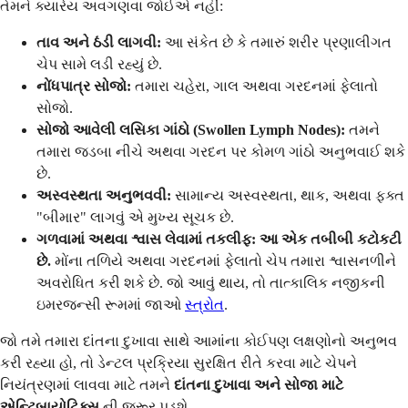
તેમને ક્યારેય અવગણવા જોઈએ નહીં:
તાવ અને ઠંડી લાગવી:
આ સંકેત છે કે તમારું શરીર પ્રણાલીગત
ચેપ સામે લડી રહ્યું છે.
નોંધપાત્ર સોજો:
તમારા ચહેરા, ગાલ અથવા ગરદનમાં ફેલાતો
સોજો.
સોજો આવેલી લસિકા ગાંઠો (Swollen Lymph Nodes):
તમને
તમારા જડબા નીચે અથવા ગરદન પર કોમળ ગાંઠો અનુભવાઈ શકે
છે.
અસ્વસ્થતા અનુભવવી:
સામાન્ય અસ્વસ્થતા, થાક, અથવા ફક્ત
"બીમાર" લાગવું એ મુખ્ય સૂચક છે.
ગળવામાં અથવા શ્વાસ લેવામાં તકલીફ:
આ એક તબીબી કટોકટી
છે.
મોંના તળિયે અથવા ગરદનમાં ફેલાતો ચેપ તમારા શ્વાસનળીને
અવરોધિત કરી શકે છે. જો આવું થાય, તો તાત્કાલિક નજીકની
ઇમરજન્સી રૂમમાં જાઓ
સ્ત્રોત
.
જો તમે તમારા દાંતના દુખાવા સાથે આમાંના કોઈપણ લક્ષણોનો અનુભવ
કરી રહ્યા હો, તો ડેન્ટલ પ્રક્રિયા સુરક્ષિત રીતે કરવા માટે ચેપને
નિયંત્રણમાં લાવવા માટે તમને
દાંતના દુખાવા અને સોજા માટે
એન્ટિબાયોટિક્સ
ની જરૂર પડશે.