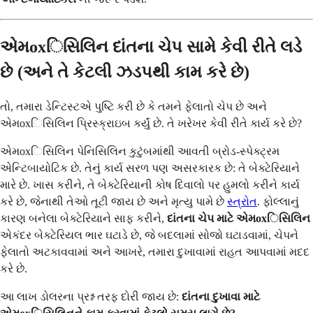
એમoxિસિલિન દાંતના ચેપ સામે કેવી રીતે લડે
છે (અને તે કેટલી ઝડપથી કામ કરે છે)
તો, તમારા ડેન્ટિસ્ટએ પુષ્ટિ કરી છે કે તમને ફેલાતો ચેપ છે અને
એમoxિસિલિન પ્રિસ્ક્રાઇબ કર્યું છે. તે ખરેખર કેવી રીતે કાર્ય કરે છે?
એમoxિસિલિન પેનિસિલિન કુટુંબમાંથી આવતી બ્રોડ-સ્પેક્ટ્રમ
એન્ટિબાયોટિક છે. તેનું કાર્ય સરળ પણ અસરકારક છે: તે બેક્ટેરિયાને
મારે છે. ખાસ કરીને, તે બેક્ટેરિયાની કોષ દિવાલો પર હુમલો કરીને કાર્ય
કરે છે, જેનાથી તેઓ તૂટી જાય છે અને મૃત્યુ પામે છે
સ્ત્રોત
. ફોલ્લાનું
કારણ બનેલા બેક્ટેરિયાને સાફ કરીને,
દાંતના ચેપ માટે એમoxિસિલિન
એકંદર બેક્ટેરિયલ ભાર ઘટાડે છે, જે બદલામાં સોજો ઘટાડવામાં, ચેપને
ફેલાતો અટકાવવામાં અને આખરે, તમારા દુખાવામાં રાહત આપવામાં મદદ
કરે છે.
આ લાખ ડોલરના પ્રશ્ન તરફ દોરી જાય છે:
દાંતના દુખાવા માટે