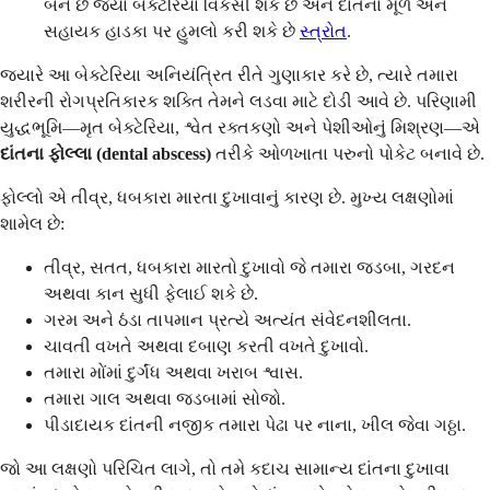
બને છે જ્યાં બેક્ટેરિયા વિકસી શકે છે અને દાંતના મૂળ અને
સહાયક હાડકા પર હુમલો કરી શકે છે
સ્ત્રોત
.
જ્યારે આ બેક્ટેરિયા અનિયંત્રિત રીતે ગુણાકાર કરે છે, ત્યારે તમારા
શરીરની રોગપ્રતિકારક શક્તિ તેમને લડવા માટે દોડી આવે છે. પરિણામી
યુદ્ધભૂમિ—મૃત બેક્ટેરિયા, શ્વેત રક્તકણો અને પેશીઓનું મિશ્રણ—એ
દાંતના ફોલ્લા (dental abscess)
તરીકે ઓળખાતા પરુનો પોકેટ બનાવે છે.
ફોલ્લો એ તીવ્ર, ધબકારા મારતા દુખાવાનું કારણ છે. મુખ્ય લક્ષણોમાં
શામેલ છે:
તીવ્ર, સતત, ધબકારા મારતો દુખાવો જે તમારા જડબા, ગરદન
અથવા કાન સુધી ફેલાઈ શકે છે.
ગરમ અને ઠંડા તાપમાન પ્રત્યે અત્યંત સંવેદનશીલતા.
ચાવતી વખતે અથવા દબાણ કરતી વખતે દુખાવો.
તમારા મોંમાં દુર્ગંધ અથવા ખરાબ શ્વાસ.
તમારા ગાલ અથવા જડબામાં સોજો.
પીડાદાયક દાંતની નજીક તમારા પેઢા પર નાના, ખીલ જેવા ગઠ્ઠા.
જો આ લક્ષણો પરિચિત લાગે, તો તમે કદાચ સામાન્ય દાંતના દુખાવા