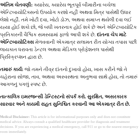
અંતિમ ચેતવણી:
ક્યારેય, ક્યારેય ભૂતપૂર્વ બીમારીના બચેલા
એન્ટિબાયોટિક્સનો ઉપયોગ કરશો નહીં અથવા મિત્ર પાસેથી ઉધાર
લેશો નહીં. તમે ખોટી દવા, ખોટો ડોઝ, અથવા સમાપ્ત થયેલી દવા લઈ
રહ્યા હોઈ શકો છો, જે બધી ખતરનાક હોઈ શકે છે અને એન્ટિબાયોટિક
પ્રતિકારની વૈશ્વિક સમસ્યામાં ફાળો આપી શકે છે.
દાંતના ચેપ માટે
એન્ટિબાયોટિક્સ
મેળવવાની એકમાત્ર સલામત રીત યોગ્ય તપાસ પછી
લાયકાત ધરાવતા ડેન્ટલ અથવા મેડિકલ પ્રોફેશનલ પાસેથી
પ્રિસ્ક્રિપ્શન દ્વારા છે.
તમારું કાર્ય:
જો તમને તીવ્ર દાંતનો દુખાવો હોય, ખાસ કરીને જો તે
ચહેરાના સોજા, તાવ, અથવા અસ્વસ્થતા અનુભવા સાથે હોય, તો તમારું
આગળનું પગલું સ્પષ્ટ છે.
તાત્કાલિક ઇમરજન્સી ડેન્ટિસ્ટનો સંપર્ક કરો. સુરક્ષિત, અસરકારક
સારવાર અને કાયમી રાહત સુનિશ્ચિત કરવાની આ એકમાત્ર રીત છે.
Medical Disclaimer:
This article is for informational purposes only and does not constitute
medical advice. Always consult a qualified healthcare provider for diagnosis and treatment
decisions. If you are experiencing a medical emergency, call 911 or go to the nearest emergency
room immediately.