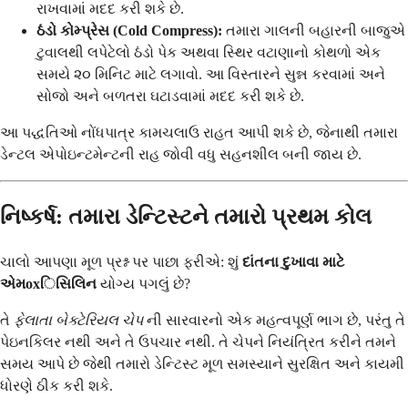
રાખવામાં મદદ કરી શકે છે.
ઠંડો કોમ્પ્રેસ (Cold Compress):
તમારા ગાલની બહારની બાજુએ
ટુવાલથી લપેટેલો ઠંડો પેક અથવા સ્થિર વટાણાનો કોથળો એક
સમયે ૨૦ મિનિટ માટે લગાવો. આ વિસ્તારને સુન્ન કરવામાં અને
સોજો અને બળતરા ઘટાડવામાં મદદ કરી શકે છે.
આ પદ્ધતિઓ નોંધપાત્ર કામચલાઉ રાહત આપી શકે છે, જેનાથી તમારા
ડેન્ટલ એપોઇન્ટમેન્ટની રાહ જોવી વધુ સહનશીલ બની જાય છે.
નિષ્કર્ષ: તમારા ડેન્ટિસ્ટને તમારો પ્રથમ કોલ
ચાલો આપણા મૂળ પ્રશ્ન પર પાછા ફરીએ: શું
દાંતના દુખાવા માટે
એમoxિસિલિન
યોગ્ય પગલું છે?
તે
ફેલાતા બેક્ટેરિયલ ચેપ
ની સારવારનો એક મહત્વપૂર્ણ ભાગ છે, પરંતુ તે
પેઇનકિલર નથી અને તે ઉપચાર નથી. તે ચેપને નિયંત્રિત કરીને તમને
સમય આપે છે જેથી તમારો ડેન્ટિસ્ટ મૂળ સમસ્યાને સુરક્ષિત અને કાયમી
ધોરણે ઠીક કરી શકે.