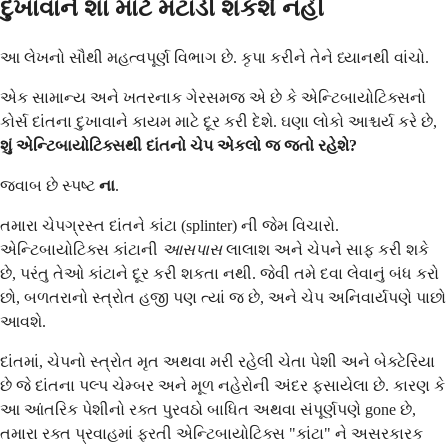
દુખાવાને શા માટે મટાડી શકશે નહીં
આ લેખનો સૌથી મહત્વપૂર્ણ વિભાગ છે. કૃપા કરીને તેને ધ્યાનથી વાંચો.
એક સામાન્ય અને ખતરનાક ગેરસમજ એ છે કે એન્ટિબાયોટિક્સનો
કોર્સ દાંતના દુખાવાને કાયમ માટે દૂર કરી દેશે. ઘણા લોકો આશ્ચર્ય કરે છે,
શું એન્ટિબાયોટિક્સથી દાંતનો ચેપ એકલો જ જતો રહેશે?
જવાબ છે સ્પષ્ટ
ના
.
તમારા ચેપગ્રસ્ત દાંતને કાંટા (splinter) ની જેમ વિચારો.
એન્ટિબાયોટિક્સ કાંટાની
આસપાસ
લાલાશ અને ચેપને સાફ કરી શકે
છે, પરંતુ તેઓ કાંટાને દૂર કરી શકતા નથી. જેવી તમે દવા લેવાનું બંધ કરો
છો, બળતરાનો સ્ત્રોત હજી પણ ત્યાં જ છે, અને ચેપ અનિવાર્યપણે પાછો
આવશે.
દાંતમાં, ચેપનો સ્ત્રોત મૃત અથવા મરી રહેલી ચેતા પેશી અને બેક્ટેરિયા
છે જે દાંતના પલ્પ ચેમ્બર અને મૂળ નહેરોની અંદર ફસાયેલા છે. કારણ કે
આ આંતરિક પેશીનો રક્ત પુરવઠો બાધિત અથવા સંપૂર્ણપણે gone છે,
તમારા રક્ત પ્રવાહમાં ફરતી એન્ટિબાયોટિક્સ "કાંટા" ને અસરકારક