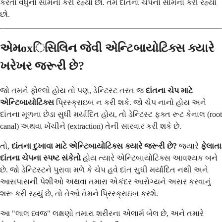
કરતાં વધુનો સામનો કરી રહ્યા છો. તમે દાંતના ચેપનો સામનો કરી રહ્યા
છો.
એમoxિસિલિન જેવી એન્ટિબાયોટિક્સ ક્યારે
ખરેખર જરૂરી છે?
જો તમને ફોલ્લો હોય તો પણ, ડેન્ટિસ્ટ તરત જ
દાંતના ચેપ માટે
એન્ટિબાયોટિક્સ
પ્રિસ્ક્રાઇબ ન કરી શકે. જો ચેપ નાનો હોય અને
દાંતના મૂળના છેડા સુધી મર્યાદિત હોય, તો ડેન્ટિસ્ટ ફક્ત રૂટ કેનાલ (root
canal) અથવા ખેંચીને (extraction) તેની સારવાર કરી શકે છે.
તો,
દાંતના દુખાવા માટે એન્ટિબાયોટિક્સ ક્યારે જરૂરી છે?
જ્યારે
ફેલાતા
દાંતના ચેપના સ્પષ્ટ સંકેતો
હોય ત્યારે એન્ટિબાયોટિક્સ આવશ્યક બને
છે. જો ડેન્ટિસ્ટને પુરાવા મળે કે ચેપ હવે દાંત સુધી મર્યાદિત નથી અને
આસપાસની પેશીઓ અથવા તમારા એકંદર આરોગ્યને અસર કરવાનું
શરૂ કરી રહ્યું છે, તો તેઓ તેમને પ્રિસ્ક્રાઇબ કરશે.
આ "લાલ ધ્વજ" લક્ષણો તમારા શરીરના એલાર્મ બેલ છે, અને તમારે