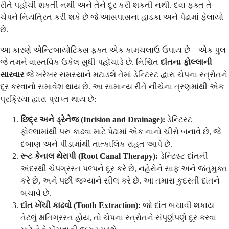
રીતે પહોંચી શકતી નથી અને તેને દૂર કરી શકતી નથી. દવા ફક્ત તે
ચેપને નિયંત્રિત કરી શકે છે જે આસપાસના હાડકા અને પેઢામાં ફેલાયો
છે.
આ કારણે એન્ટિબાયોટિક્સ ફક્ત એક કામચલાઉ ઉપાય છે—એક પુલ
જે તમને વાસ્તવિક ઉકેલ સુધી પહોંચાડે છે. નિશ્ચિત
દાંતના ફોલ્લાની
સારવાર
જે ખરેખર સમસ્યાને મટાડશે તેમાં ડેન્ટિસ્ટ દ્વારા ચેપના સ્ત્રોતને
દૂર કરવાનો સમાવેશ થાય છે. આ સામાન્ય રીતે નીચેના ત્રણમાંથી એક
પ્રક્રિયા દ્વારા પ્રાપ્ત થાય છે:
છિદ્ર અને ડ્રેનેજ (Incision and Drainage):
ડેન્ટિસ્ટ
ફોલ્લામાંથી પરુ કાઢવા માટે પેઢામાં એક નાનો ચીરો બનાવે છે, જે
દબાણ અને પીડામાંથી તાત્કાલિક રાહત આપે છે.
રૂટ કેનાલ થેરાપી (Root Canal Therapy):
ડેન્ટિસ્ટ દાંતની
અંદરથી ચેપગ્રસ્ત પલ્પને દૂર કરે છે, નહેરોને સાફ અને જંતુમુક્ત
કરે છે, અને પછી જગ્યાને સીલ કરે છે. આ તમારા કુદરતી દાંતને
બચાવે છે.
દાંત ખેંચી કાઢવો (Tooth Extraction):
જો દાંત બચાવી શકાય
તેટલું ક્ષતિગ્રસ્ત હોય, તો ચેપના સ્ત્રોતને સંપૂર્ણપણે દૂર કરવા