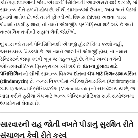
કોઈપણ દવાઓની જેમ, એમoxિસિલિનની આડઅસરો થઈ શકે છે, જે
સામાન્ય રીતે હળવી હોય છે. સૌથી સામાન્યમાં ઉબકા, ઝાડા અને પેટમાં
દુખાવો શામેલ છે. જો તમને ફોલ્લીઓ, શિળસ (hives) અથવા શ્વાસ
લેવામાં તકલીફ થાય, તો તમને એલર્જીક પ્રતિક્રિયા થઈ શકે છે અને
તાત્કાલિક તબીબી સહાય લેવી જોઈએ.
શું થાય જો તમને પેનિસિલિનથી એલર્જી હોય? ચિંતા કરશો નહીં,
અસરકારક વિકલ્પો છે. જો તમને જાણીતી એલર્જી હોય, તો તમારા
ડેન્ટિસ્ટને જાણ કરવી ખૂબ જ મહત્વપૂર્ણ છે. તેઓ અન્ય વર્ગની
એન્ટિબાયોટિક્સ પ્રિસ્ક્રાઇબ કરી શકે છે.
દાંતના દુખાવા માટે
પેનિસિલિન
નો સૌથી સામાન્ય વિકલ્પ
દાંતના ચેપ માટે ક્લિન્ડામાયસિન
(clindamycin)
છે. અન્ય વિકલ્પોમાં એઝિથ્રોમાયસિન (Azithromycin -
Z-Pak) અથવા મેટ્રોનિડાઝોલ (Metronidazole) નો સમાવેશ થાય છે, જે
ખાસ કરીને હઠીલા ચેપ માટે અન્ય એન્ટિબાયોટિક્સ સાથે સંયોજનમાં
ઉપયોગમાં લેવાય છે.
સારવારની રાહ જોતી વખતે પીડાનું સુરક્ષિત રીતે
સંચાલન કેવી રીતે કરવું