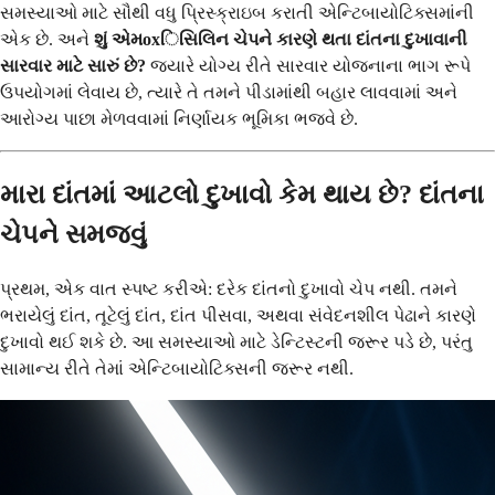
સમસ્યાઓ માટે સૌથી વધુ પ્રિસ્ક્રાઇબ કરાતી એન્ટિબાયોટિક્સમાંની
એક છે. અને
શું એમoxિસિલિન ચેપને કારણે થતા દાંતના દુખાવાની
સારવાર માટે સારું છે?
જ્યારે યોગ્ય રીતે સારવાર યોજનાના ભાગ રૂપે
ઉપયોગમાં લેવાય છે, ત્યારે તે તમને પીડામાંથી બહાર લાવવામાં અને
આરોગ્ય પાછા મેળવવામાં નિર્ણાયક ભૂમિકા ભજવે છે.
મારા દાંતમાં આટલો દુખાવો કેમ થાય છે? દાંતના
ચેપને સમજવું
પ્રથમ, એક વાત સ્પષ્ટ કરીએ: દરેક દાંતનો દુખાવો ચેપ નથી. તમને
ભરાયેલું દાંત, તૂટેલું દાંત, દાંત પીસવા, અથવા સંવેદનશીલ પેઢાને કારણે
દુખાવો થઈ શકે છે. આ સમસ્યાઓ માટે ડેન્ટિસ્ટની જરૂર પડે છે, પરંતુ
સામાન્ય રીતે તેમાં એન્ટિબાયોટિક્સની જરૂર નથી.