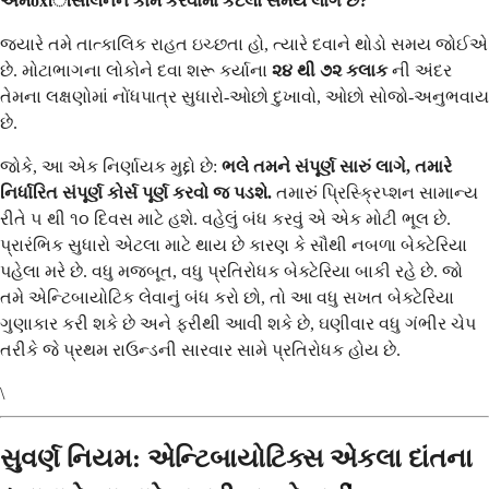
એમoxિસિલિનને કામ કરવામાં કેટલો સમય લાગે છે?
જ્યારે તમે તાત્કાલિક રાહત ઇચ્છતા હો, ત્યારે દવાને થોડો સમય જોઈએ
છે. મોટાભાગના લોકોને દવા શરૂ કર્યાના
૨૪ થી ૭૨ કલાક
ની અંદર
તેમના લક્ષણોમાં નોંધપાત્ર સુધારો-ઓછો દુખાવો, ઓછો સોજો-અનુભવાય
છે.
જોકે, આ એક નિર્ણાયક મુદ્દો છે:
ભલે તમને સંપૂર્ણ સારું લાગે, તમારે
નિર્ધારિત સંપૂર્ણ કોર્સ પૂર્ણ કરવો જ પડશે.
તમારું પ્રિસ્ક્રિપ્શન સામાન્ય
રીતે ૫ થી ૧૦ દિવસ માટે હશે. વહેલું બંધ કરવું એ એક મોટી ભૂલ છે.
પ્રારંભિક સુધારો એટલા માટે થાય છે કારણ કે સૌથી નબળા બેક્ટેરિયા
પહેલા મરે છે. વધુ મજબૂત, વધુ પ્રતિરોધક બેક્ટેરિયા બાકી રહે છે. જો
તમે એન્ટિબાયોટિક લેવાનું બંધ કરો છો, તો આ વધુ સખત બેક્ટેરિયા
ગુણાકાર કરી શકે છે અને ફરીથી આવી શકે છે, ઘણીવાર વધુ ગંભીર ચેપ
તરીકે જે પ્રથમ રાઉન્ડની સારવાર સામે પ્રતિરોધક હોય છે.
\
સુવર્ણ નિયમ: એન્ટિબાયોટિક્સ એકલા દાંતના