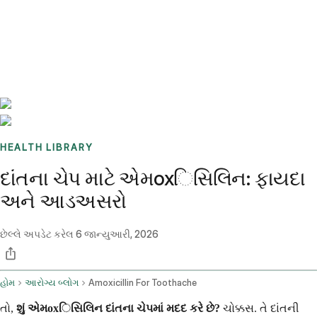
Benchmarks
Stories
FAQ
Sign up / Log in
HEALTH LIBRARY
દાંતના ચેપ માટે એમoxિસિલિન: ફાયદા
અને આડઅસરો
છેલ્લે અપડેટ કરેલ
6 જાન્યુઆરી, 2026
હોમ
આરોગ્ય બ્લોગ
Amoxicillin For Toothache
તો,
શું એમoxિસિલિન દાંતના ચેપમાં મદદ કરે છે?
ચોક્કસ. તે દાંતની