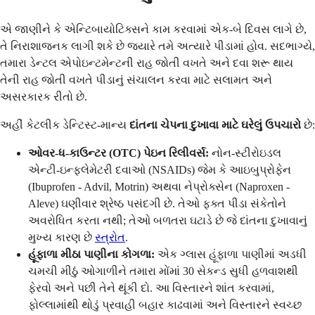
એ જાણીને કે એન્ટિબાયોટિક્સને કામ કરવામાં એક-બે દિવસ લાગે છે,
તે નિરાશાજનક લાગી શકે છે જ્યારે તમે અત્યારે પીડામાં હોવ. સદભાગ્યે,
તમારા ડેન્ટલ એપોઇન્ટમેન્ટની રાહ જોતી વખતે અને દવા શરૂ થાય
તેની રાહ જોતી વખતે પીડાનું સંચાલન કરવા માટે સલામત અને
અસરકારક રીતો છે.
અહીં કેટલીક ડેન્ટિસ્ટ-માન્ય
દાંતના ચેપના દુખાવા માટે ઘરેલું ઉપચારો
છે:
ઓવર-ધ-કાઉન્ટર (OTC) પેઇન રિલીવર્સ:
નોન-સ્ટીરોઇડલ
એન્ટી-ઇન્ફ્લેમેટરી દવાઓ (NSAIDs) જેમ કે આઇબુપ્રોફેન
(Ibuprofen - Advil, Motrin) અથવા નેપ્રોક્સેન (Naproxen -
Aleve) ઘણીવાર શ્રેષ્ઠ પસંદગી છે. તેઓ ફક્ત પીડા સંકેતોને
અવરોધિત કરતા નથી; તેઓ બળતરા ઘટાડે છે જે દાંતના દુખાવાનું
મુખ્ય કારણ છે
સ્ત્રોત
.
હૂંફાળા મીઠા પાણીના કોગળા:
એક ગ્લાસ હૂંફાળા પાણીમાં અડધી
ચમચી મીઠું ઓગાળીને તમારા મોંમાં 30 સેકન્ડ સુધી હળવાશથી
ફેરવો અને પછી તેને થૂંકી દો. આ વિસ્તારને શાંત કરવામાં,
ફોલ્લામાંથી થોડું પ્રવાહી બહાર કાઢવામાં અને વિસ્તારને સ્વચ્છ