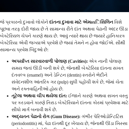
જે પ્રકારનો દુખાવો લોકોને
દાંતના દુખાવા માટે એમoxિસિલિન
વિશે
પૂછવા તરફ દોરી જાય છે તે સામાન્ય રીતે દાંત અથવા પેઢાની અંદર ઊંડા
બેક્ટેરિયલ ચેપને કારણે થાય છે. આવું ત્યારે થાય છે જ્યારે હાનિકારક
બેક્ટેરિયા એવી જગ્યાએ પ્રવેશે છે જ્યાં તેમને ન હોવા જોઈએ. સૌથી
સામાન્ય પ્રવેશ બિંદુઓ છે:
અપર્યાપ્ત સારવારવાળી પોલાણ (Cavities):
એક નાની પોલાણ
સમય જતાં ઊંડી બની શકે છે, જેનાથી બેક્ટેરિયા દાંતના સખત
દંતવલ્ક (enamel) અને ડેન્ટિન (dentin) સ્તરોને ભેદીને
સંવેદનશીલ આંતરિક ગર (pulp) સુધી પહોંચી શકે છે, જેમાં ચેતા
અને રક્તવાહિનીઓ હોય છે.
તૂટેલા અથવા ચીપ થયેલા દાંત:
ઈજાને કારણે અથવા સખત વસ્તુ
પર કરડવાને કારણે તિરાડ બેક્ટેરિયાને દાંતના કોરમાં પ્રવેશવા માટે
સીધો માર્ગ બનાવી શકે છે.
અદ્યતન પેઢાનો રોગ (Gum Disease):
ગંભીર પેરિઓડોન્ટિટિસ
(periodontitis) માં, પેઢા દાંતથી દૂર ખેંચાય છે, જેનાથી ઊંડા ખિસ્સા