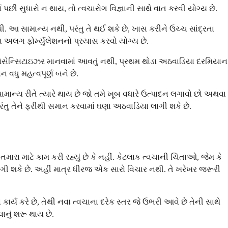
ી સુધારો ન થાય, તો ત્વચારોગ વિજ્ઞાની સાથે વાત કરવી યોગ્ય છે.
 સામાન્ય નથી, પરંતુ તે થઈ શકે છે, ખાસ કરીને ઉચ્ચ સાંદ્રતા
 અલગ ફોર્મ્યુલેશનનો પ્રયાસ કરવો યોગ્ય છે.
 ફોટોસેન્સિટાઇઝર માનવામાં આવતું નથી, પ્રથમ થોડા અઠવાડિયા દરમિયાન
વધુ મહત્વપૂર્ણ બને છે.
ાન્ય રીતે ત્યારે થાય છે જો તમે ખૂબ વધારે ઉત્પાદન લગાવો છો અથવા
રંતુ તેને ફરીથી સમાન કરવામાં ઘણા અઠવાડિયા લાગી શકે છે.
 માટે કામ કરી રહ્યું છે કે નહીં. કેટલાક ત્વચાની ચિંતાઓ, જેમ કે
ય લાગી શકે છે. અહીં માત્ર ધીરજ એક સારો વિચાર નથી. તે ખરેખર જરૂરી
્ય કરે છે, તેથી નવા ત્વચાના દરેક સ્તર જે ઉભરી આવે છે તેની સાથે
ાનું શરૂ થાય છે.