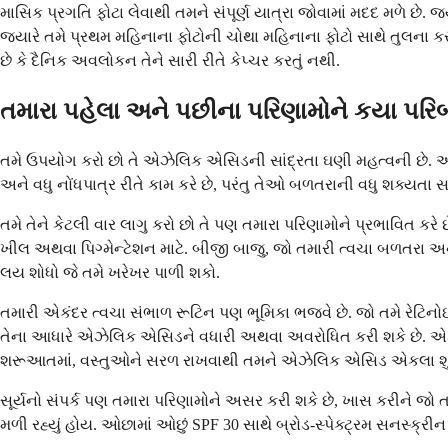
માસિક પ્રગતિ ફોટા લેવાથી તમને સંપૂર્ણ યાત્રા જોવામાં મદદ મળે છે. જ
જ્યારે તમે પ્રથમ મહિનાના ફોટોની ચોથા મહિનાના ફોટો સાથે તુલના કરો
છે કે દૈનિક અવલોકન તેને સારી રીતે કેપ્ચર કરતું નથી.
તમારા પહેલા અને પછીના પરિણામોને કયા પરિ
તમે ઉપયોગ કરો છો તે એઝેલિક એસિડની સાંદ્રતા ઘણી મહત્વની છે. ઓવર
અને વધુ નોંધપાત્ર રીતે કામ કરે છે, પરંતુ તેઓ બળતરાની વધુ શક્યત
તમે તેને કેટલી વાર લાગુ કરો છો તે પણ તમારા પરિણામોને પ્રભાવિત કર
ખીલ અથવા પિગ્મેન્ટેશન માટે. બીજી બાજુ, જો તમારી ત્વચા બળતરા અનુ
લય શોધો જે તમે ખરેખર પાળી શકો.
તમારી એકંદર ત્વચા સંભાળ રૂટિન પણ ભૂમિકા ભજવે છે. જો તમે રેટિન
તેના આધારે એઝેલિક એસિડને વધારી અથવા અવરોધિત કરી શકે છે. એક સા
શરૂઆતમાં, વસ્તુઓને સરળ રાખવાથી તમને એઝેલિક એસિડ એકલા શું કરી 
સૂર્યનો સંપર્ક પણ તમારા પરિણામોને અસર કરી શકે છે, ખાસ કરીને જો ત
મળી રહ્યું હોય. ઓછામાં ઓછું SPF 30 સાથે બ્રોડ-સ્પેક્ટ્રમ સનસ્ક્રીન