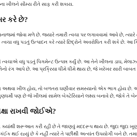
ના ખીલને સૌમ્ય રીતે સાફ કરી શકાય.
ર કરે છે?
 જોવા મળે છે. જ્યારે તમારી ત્વચા પર લગાવવામાં આવે છે, ત્યારે તે 
ારી ત્વચા વધુ પડતું ઉત્પાદન કરે ત્યારે છિદ્રોને અવરોધિત કરી શકે છે
ચાએ વધુ પડતું પિગમેન્ટ ઉત્પન્ન કર્યું છે. આ તેને ખીલના ડાઘ, મેલાઝ્
તેનો રંગ આપે છે. આ પ્રક્રિયા ધીમે ધીમે થાય છે, જે ખરેખર સારી બાબત
સીયા અથવા ખીલ હોય, તો બળતરા ઘણીવાર સમસ્યાનો એક ભાગ હોય છે. એ
મો પણ છે જે ખીલમાં સામેલ બેક્ટેરિયાને લક્ષ્ય બનાવે છે, જોકે તે બેન્ઝ
ેક્ષા રાખવી જોઈએ?
ક્યાંથી શરૂઆત કરી રહી છે તે જાણવું મદદરૂપ થાય છે. જુદા જુદા ખૂણા
ે કંઈક થઈ રહ્યું છે કે નહીં ત્યારે તે પછીથી અત્યંત ઉપયોગી બને છે. તમ