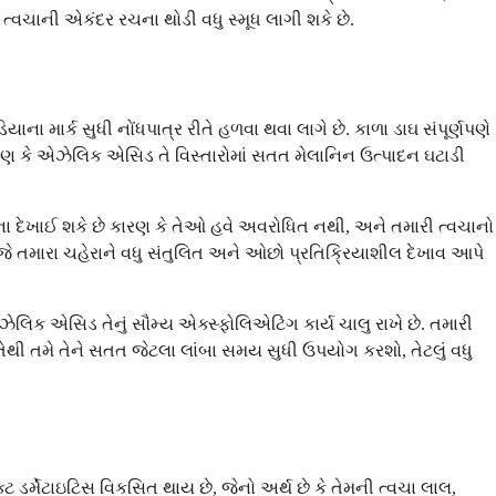
ત્વચાની એકંદર રચના થોડી વધુ સ્મૂધ લાગી શકે છે.
ા માર્ક સુધી નોંધપાત્ર રીતે હળવા થવા લાગે છે. કાળા ડાઘ સંપૂર્ણપણે
ારણ કે એઝેલિક એસિડ તે વિસ્તારોમાં સતત મેલાનિન ઉત્પાદન ઘટાડી
ના દેખાઈ શકે છે કારણ કે તેઓ હવે અવરોધિત નથી, અને તમારી ત્વચાનો
ે તમારા ચહેરાને વધુ સંતુલિત અને ઓછો પ્રતિક્રિયાશીલ દેખાવ આપે
િક એસિડ તેનું સૌમ્ય એક્સ્ફોલિએટિંગ કાર્ય ચાલુ રાખે છે. તમારી
 તેથી તમે તેને સતત જેટલા લાંબા સમય સુધી ઉપયોગ કરશો, તેટલું વધુ
ડર્મેટાઇટિસ વિકસિત થાય છે, જેનો અર્થ છે કે તેમની ત્વચા લાલ,