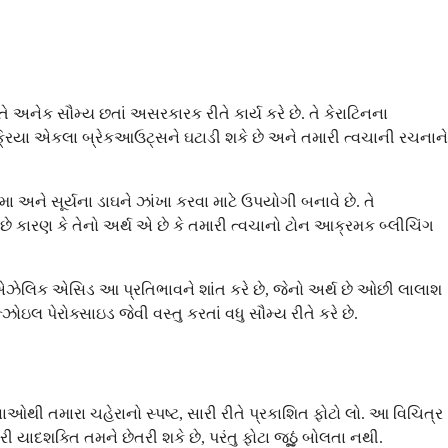
અનેક સૌમ્ય છતાં અસરકારક રીતે કાર્ય કરે છે. તે કેરાટિનના
. આ ક્રિયા એકલા બ્રેકઆઉટ્સને ઘટાડી શકે છે અને તમારી ત્વચાની રચનાને
મા અને સૂર્યના ડાઘને ઝાંખા કરવા માટે ઉપયોગી બનાવે છે. તે
 છે કારણ કે તેનો અર્થ એ છે કે તમારી ત્વચાનો ટોન આક્રમક બ્લીચિંગ
ઝેલિક એસિડ આ પ્રતિભાવને શાંત કરે છે, જેનો અર્થ છે ઓછી લાલાશ
ોઇલ પેરોક્સાઇડ જેવી વસ્તુ કરતાં વધુ સૌમ્ય રીતે કરે છે.
ઓથી તમારા ચહેરાનો સ્પષ્ટ, સારી રીતે પ્રકાશિત ફોટો લો. આ વિચિત્ર
ારી યાદશક્તિ તમને છેતરી શકે છે, પરંતુ ફોટા જૂઠું બોલતા નથી.