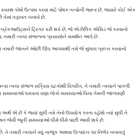
્વસ્થ કોષો ઉત્પન્ન કરવા માટે પોષક તત્વોની જરૂર છે. જ્યારે કોઈ એક
ે તેમાં તફાવત બનાવે છે.
 બ્રેકઆઉટ્સને ટ્રિગર કરી શકે છે, જે એઝેલિક એસિડ જે કરવાનો
ય, તમારી ત્વચા સંભાળના પ્રયાસોને સમર્થન આપે છે.
સતત તમારી જાતને ઓછી ઊંઘ આપવાથી તમે જે સુધારા પ્રાપ્ત કરવાનો
ન્ય ત્વચા સંભાળ સક્રિય ઘટકોથી વિપરીત, તે તમારી ત્વચાને પાતળી
ન્ટેશન સમસ્યાઓ ધરાવતા ઘણા લોકો સમસ્યાઓ વિના તેમની જાળવણી
થ એ છે કે જ્યાં સુધી તમે તેનો ઉપયોગ કરતા રહેશો ત્યાં સુધી તે
ટેશન જેવી જૂની સમસ્યાઓ ધીમે ધીમે પાછી આવી શકે છે.
 તે તમારી ત્વચાને વધુ નાજુક અથવા ઉત્પાદન પર નિર્ભર બનાવતું