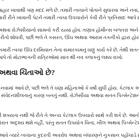
ર ખાવાથી પણ મદદ મળે છે. તમારી ત્વચાને પોતાને સુધારવા અને નવા, સ
રી રીતે ખાવાની પેટર્ન તમારી ત્વચા ઉપચારોને કેવી રીતે પ્રતિસાદ આપે છ
થવા રોઝેસીયાનો સામનો કરી રહ્યા હોવ. તણાવ હોર્મોન્સ બળતરા અને
રવાની રીતો શોધવી, પછી ભલે તે કસરત, ઊંઘ અથવા આરામ તકનીકો દ્વારા હો
મારી ત્વચા ઊંઘ દરમિયાન તેના સમારકામનું ઘણું કાર્ય કરે છે, તેથી 
 આપે તો મોટાભાગની રાત્રિઓમાં સાત થી નવ કલાકનું લક્ષ્ય રાખો.
અથવા ચિંતાઓ છે?
ામાં આવે છે, પછી ભલે તે ઘણા મહિનાઓ કે વર્ષો સુધી હોય. કેટલાક અ
ળાની સંવેદનશીલતાનું કારણ બનતું નથી. રોઝેસીયા અથવા સતત પિગ્મે
્યતા નથી જે રીતે તે અન્ય કેટલાક ઉપચારો સાથે કરી શકે છે. આનો અર્
ાતોરાત અદૃશ્ય થશે નહીં, પરંતુ સતત ઉપયોગ વિના, ખીલ અથવા પિગ્મેન્
 ત્યારે ત્વચાના કુદરતી અવરોધ અથવા બંધારણને નુકસાન પહોંચાડે છે.