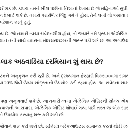
ઈ શકે છે. કદાચ તમને ખીલ પછીના નિશાનો દેખાય છે જે મહિનાઓ સુધ
ેખાઈ શકે છે. તમારો પ્રારંભિક બિંદુ ગમે તે હોય, તેને લખી લો અથવા 
રેશાન કરતું હતું.
ાય છે. જો તમારી ત્વચા સંવેદનશીલ હોય, તો જ્યારે તમે પ્રથમ એઝ
ત્વચાને તેની સાથે વધારાના મોઇશ્ચરાઇઝરની જરૂર પડી શકે છે. આ અગાઉ
ાક અઠવાડિયા દરમિયાન શું થાય છે?
નવી ઘટકને અનુકૂલન કરી રહી છે, અને દ્રશ્યમાન ફેરફારો વિકસાવવામાં 
% જેવી ઉચ્ચ સાંદ્રતાનો ઉપયોગ કરી રહ્યા હોય. આ સંવેદના સામાન
પણ અનુભવાઈ શકે છે. આ તમારી ત્વચા એઝેલિક એસિડની સૌમ્ય એક્સ્ફ
થવા કપાળની આસપાસ. એઝેલિક એસિડ શોષાઈ ગયા પછી તરત જ એક સારું મ
નો ઉપયોગ કરવાનું શરૂ કરી શકો છો.
ોવાનું શરૂ કરી શકો છો. સક્રિય બ્રેકઆઉટ્સ સામાન્ય કરતાં થોડી ઝડપ