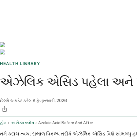
Benchmarks
Stories
FAQ
Sign up / Log in
HEALTH LIBRARY
એઝેલિક એસિડ પહેલા અને પ
છેલ્લે અપડેટ કરેલ
8 ફેબ્રુઆરી, 2026
હોમ
આરોગ્ય બ્લોગ
Azelaic Acid Before And After
તમે કદાચ ત્વચા સંભાળ વિકલ્પ તરીકે એઝેલિક એસિડ વિશે સાંભળ્યું હશે