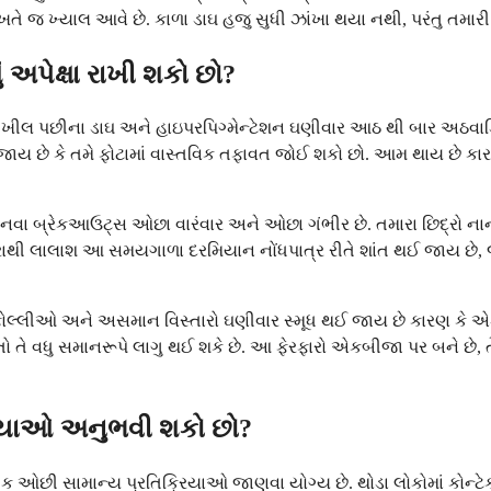
તે જ ખ્યાલ આવે છે. કાળા ડાઘ હજુ સુધી ઝાંખા થયા નથી, પરંતુ તમારી 
અપેક્ષા રાખી શકો છો?
ે. ખીલ પછીના ડાઘ અને હાઇપરપિગ્મેન્ટેશન ઘણીવાર આઠ થી બાર અઠવાડિયાન
ઈ જાય છે કે તમે ફોટામાં વાસ્તવિક તફાવત જોઈ શકો છો. આમ થાય છે ક
ે નવા બ્રેકઆઉટ્સ ઓછા વારંવાર અને ઓછા ગંભીર છે. તમારા છિદ્રો ના
ાથી લાલાશ આ સમયગાળા દરમિયાન નોંધપાત્ર રીતે શાંત થઈ જાય છે, જ
 ફોલ્લીઓ અને અસમાન વિસ્તારો ઘણીવાર સ્મૂધ થઈ જાય છે કારણ કે એઝેલ
ો તો તે વધુ સમાનરૂપે લાગુ થઈ શકે છે. આ ફેરફારો એકબીજા પર બને છે,
રિયાઓ અનુભવી શકો છો?
ઓછી સામાન્ય પ્રતિક્રિયાઓ જાણવા યોગ્ય છે. થોડા લોકોમાં કોન્ટેક્ટ 