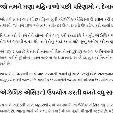
જો તમને ઘણા મહિનાઓ પછી પરિણામો ન દેખાય ત
જો તમે સતત ચાર થી છ મહિના સુધી એઝેલિક એસિડનો ઉપયોગ કરી રહ્યા છ
તપાસો. જો તમે 10% ઓવર-ધ-કાઉન્ટર ઉત્પાદનનો ઉપયોગ કરી રહ્યાં છો,
વિચાર કરો કે તમે તેને યોગ્ય રીતે લાગુ કરી રહ્યા છો કે નહીં. એઝેલિ
તેલ પર લગાવી રહ્યા છો, તો તે તેનું કાર્ય કરવા માટે પૂરતું પ્રવેશ કરી
એ પણ શક્ય છે કે તમારી ત્વચાની ચિંતાને સંપૂર્ણપણે અલગ અભિગમની જ
ખાસ કરીને હોર્મોન્સ દ્વારા ચાલતા અથવા ત્વચામાં ઊંડા, હાઇડ્રોક્વ
શકે છે.
ત્વચારોગ વિજ્ઞાની સાથે વાત કરવાથી તમને શું ચાલી રહ્યું છે તે સમજ
વ્યૂહરચનાની જરૂર છે. ક્યારેક ઉપચારોને જોડવાથી એકલા ઉપયોગ કરવા ક
એઝેલિક એસિડનો ઉપયોગ કરતી વખતે વધુ સારા પ
ત્વચાને અંદરથી અને બહારથી ટેકો આપવાથી એઝેલિક એસિડ વધુ સારી રીત
બનાવે છે. આનો અર્થ એ નથી કે તમારે ગેલન પાણી પીવાની જરૂર છે, પરંત