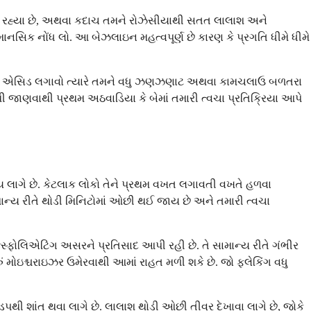
ી રહ્યા છે, અથવા કદાચ તમને રોઝેસીયાથી સતત લાલાશ અને
માનસિક નોંધ લો. આ બેઝલાઇન મહત્વપૂર્ણ છે કારણ કે પ્રગતિ ધીમે ધીમે
ેલિક એસિડ લગાવો ત્યારે તમને વધુ ઝણઝણાટ અથવા કામચલાઉ બળતરા
થી જાણવાથી પ્રથમ અઠવાડિયા કે બેમાં તમારી ત્વચા પ્રતિક્રિયા આપે
સમય લાગે છે. કેટલાક લોકો તેને પ્રથમ વખત લગાવતી વખતે હળવા
્ય રીતે થોડી મિનિટોમાં ઓછી થઈ જાય છે અને તમારી ત્વચા
ોલિએટિંગ અસરને પ્રતિસાદ આપી રહી છે. તે સામાન્ય રીતે ગંભીર
ોઇશ્ચરાઇઝર ઉમેરવાથી આમાં રાહત મળી શકે છે. જો ફ્લેકિંગ વધુ
થી શાંત થવા લાગે છે. લાલાશ થોડી ઓછી તીવ્ર દેખાવા લાગે છે, જોકે