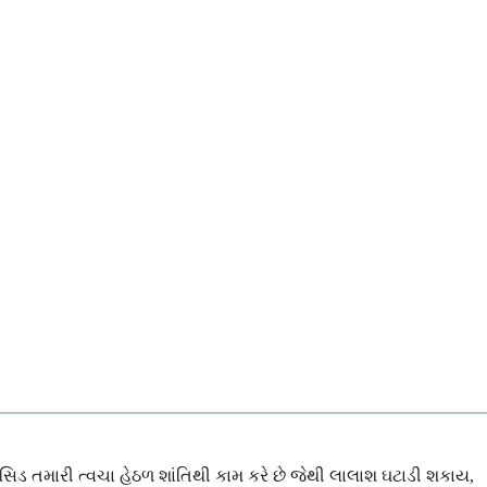
એસિડ તમારી ત્વચા હેઠળ શાંતિથી કામ કરે છે જેથી લાલાશ ઘટાડી શકાય,