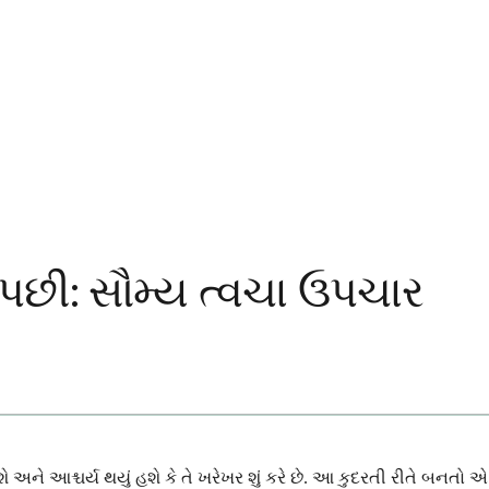
છી: સૌમ્ય ત્વચા ઉપચાર
 અને આશ્ચર્ય થયું હશે કે તે ખરેખર શું કરે છે. આ કુદરતી રીતે બનતો 