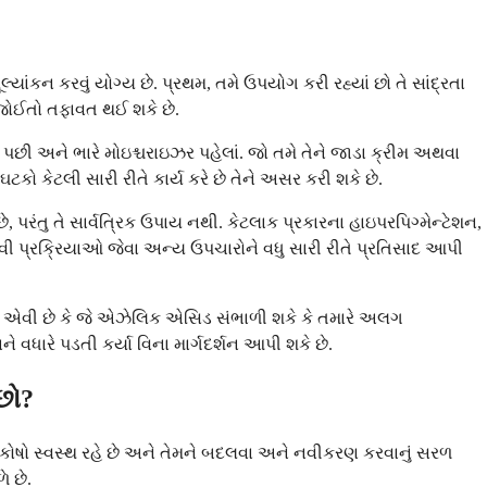
કન કરવું યોગ્ય છે. પ્રથમ, તમે ઉપયોગ કરી રહ્યાં છો તે સાંદ્રતા
ે જોઈતો તફાવત થઈ શકે છે.
ંગ પછી અને ભારે મોઇશ્ચરાઇઝર પહેલાં. જો તમે તેને જાડા ક્રીમ અથવા
ઘટકો કેટલી સારી રીતે કાર્ય કરે છે તેને અસર કરી શકે છે.
રંતુ તે સાર્વત્રિક ઉપાય નથી. કેટલાક પ્રકારના હાઇપરપિગ્મેન્ટેશન,
જેવી પ્રક્રિયાઓ જેવા અન્ય ઉપચારોને વધુ સારી રીતે પ્રતિસાદ આપી
્થિતિ એવી છે કે જે એઝેલિક એસિડ સંભાળી શકે કે તમારે અલગ
વધારે પડતી કર્યા વિના માર્ગદર્શન આપી શકે છે.
છો?
ા કોષો સ્વસ્થ રહે છે અને તેમને બદલવા અને નવીકરણ કરવાનું સરળ
ે છે.