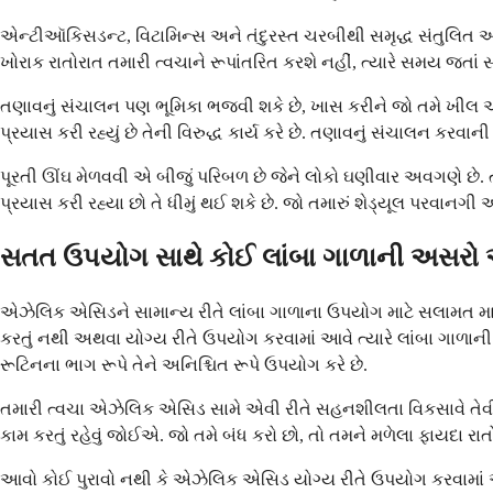
એન્ટીઑકિસડન્ટ, વિટામિન્સ અને તંદુરસ્ત ચરબીથી સમૃદ્ધ સંતુલિત આહા
ખોરાક રાતોરાત તમારી ત્વચાને રૂપાંતરિત કરશે નહીં, ત્યારે સમય જતાં સા
તણાવનું સંચાલન પણ ભૂમિકા ભજવી શકે છે, ખાસ કરીને જો તમે ખીલ અ
પ્રયાસ કરી રહ્યું છે તેની વિરુદ્ધ કાર્ય કરે છે. તણાવનું સંચાલન ક
પૂરતી ઊંઘ મેળવવી એ બીજું પરિબળ છે જેને લોકો ઘણીવાર અવગણે છે. ત
પ્રયાસ કરી રહ્યા છો તે ધીમું થઈ શકે છે. જો તમારું શેડ્યૂલ પરવાનગી
સતત ઉપયોગ સાથે કોઈ લાંબા ગાળાની અસરો 
એઝેલિક એસિડને સામાન્ય રીતે લાંબા ગાળાના ઉપયોગ માટે સલામત માનવ
કરતું નથી અથવા યોગ્ય રીતે ઉપયોગ કરવામાં આવે ત્યારે લાંબા ગા
રૂટિનના ભાગ રૂપે તેને અનિશ્ચિત રૂપે ઉપયોગ કરે છે.
તમારી ત્વચા એઝેલિક એસિડ સામે એવી રીતે સહનશીલતા વિકસાવે તેવી શક
કામ કરતું રહેવું જોઈએ. જો તમે બંધ કરો છો, તો તમને મળેલા ફાયદા ર
આવો કોઈ પુરાવો નથી કે એઝેલિક એસિડ યોગ્ય રીતે ઉપયોગ કરવામાં આવે