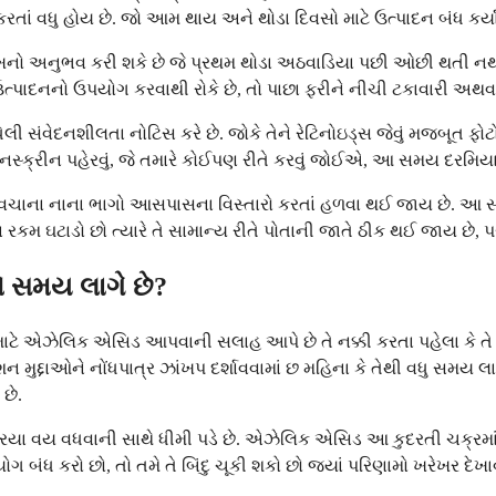
વધુ હોય છે. જો આમ થાય અને થોડા દિવસો માટે ઉત્પાદન બંધ કર્યા પછ
ો અનુભવ કરી શકે છે જે પ્રથમ થોડા અઠવાડિયા પછી ઓછી થતી નથી. આ
ત્પાદનનો ઉપયોગ કરવાથી રોકે છે, તો પાછા ફરીને નીચી ટકાવારી અથવા
વધેલી સંવેદનશીલતા નોટિસ કરે છે. જોકે તેને રેટિનોઇડ્સ જેવું મજબૂત
નસ્ક્રીન પહેરવું, જે તમારે કોઈપણ રીતે કરવું જોઈએ, આ સમય દરમિયાન 
ત્વચાના નાના ભાગો આસપાસના વિસ્તારો કરતાં હળવા થઈ જાય છે. આ સામ
કમ ઘટાડો છો ત્યારે તે સામાન્ય રીતે પોતાની જાતે ઠીક થઈ જાય છે, પ
લો સમય લાગે છે?
 એઝેલિક એસિડ આપવાની સલાહ આપે છે તે નક્કી કરતા પહેલા કે તે તમારા
્ટેશન મુદ્દાઓને નોંધપાત્ર ઝાંખપ દર્શાવવામાં છ મહિના કે તેથી વધુ સમ
છે.
િયા વય વધવાની સાથે ધીમી પડે છે. એઝેલિક એસિડ આ કુદરતી ચક્રમાં કાર
ગ બંધ કરો છો, તો તમે તે બિંદુ ચૂકી શકો છો જ્યાં પરિણામો ખરેખર દેખાવ