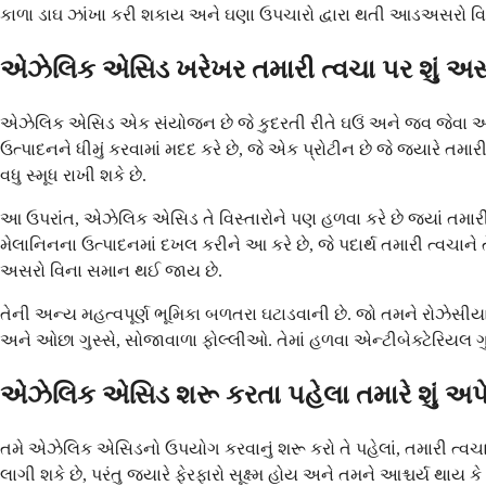
કાળા ડાઘ ઝાંખા કરી શકાય અને ઘણા ઉપચારો દ્વારા થતી આડઅસરો વિ
એઝેલિક એસિડ ખરેખર તમારી ત્વચા પર શું અસ
એઝેલિક એસિડ એક સંયોજન છે જે કુદરતી રીતે ઘઉં અને જવ જેવા અનાજમાં
ઉત્પાદનને ધીમું કરવામાં મદદ કરે છે, જે એક પ્રોટીન છે જે જ્યારે તમ
વધુ સ્મૂધ રાખી શકે છે.
આ ઉપરાંત, એઝેલિક એસિડ તે વિસ્તારોને પણ હળવા કરે છે જ્યાં તમારી ત્વ
મેલાનિનના ઉત્પાદનમાં દખલ કરીને આ કરે છે, જે પદાર્થ તમારી ત્વચાને 
અસરો વિના સમાન થઈ જાય છે.
તેની અન્ય મહત્વપૂર્ણ ભૂમિકા બળતરા ઘટાડવાની છે. જો તમને રોઝે
અને ઓછા ગુસ્સે, સોજાવાળા ફોલ્લીઓ. તેમાં હળવા એન્ટીબેક્ટેરિયલ ગુણધર્
એઝેલિક એસિડ શરૂ કરતા પહેલા તમારે શું અપ
તમે એઝેલિક એસિડનો ઉપયોગ કરવાનું શરૂ કરો તે પહેલાં, તમારી ત્વચા 
લાગી શકે છે, પરંતુ જ્યારે ફેરફારો સૂક્ષ્મ હોય અને તમને આશ્ચર્ય થાય ક