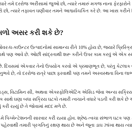
્યારે તમે દરરોજ અરીસામાં જુઓ છો, ત્યારે તમારું મગજ નાના ફેરફારોને 
 છો, ત્યારે તફાવત ઘણીવાર તમને આશ્ચર્યચકિત કરે છે. આ ખાસ કરીને પિ
બળો અસર કરી શકે છે?
-ધ-કાઉન્ટર ઉત્પાદનોમાં સામાન્ય રીતે 10% હોય છે, જ્યારે પ્રિસ્ક
ા સાથે પણ આવે છે. ઓછી સાંદ્રતાથી શરૂ કરીને ઉપર કામ કરવું એ એક સ
ે છે. દિવસમાં એકવાર તેનો ઉપયોગ કરવો એ પ્રમાણભૂત છે, પરંતુ કેટલાક
ભવે છે, તો દરરોજ રાત્રે પાછા ફરવાથી પણ તમને અસ્વસ્થતા વિના લાભ 
ોઇડ્સ, વિટામિન સી, અથવા એક્સ્ફોલિએટિંગ એસિડ જેવા અન્ય સક્રિય ઘ
થે ઘણા બધા સક્રિય ઘટકો તમારી ત્વચાને વધારે પડતી કરી શકે છે અને
રહ્યું છે તે જોવામાં મદદ મળે છે.
મે પિગ્મેન્ટેશનની સારવાર કરી રહ્યા હોવ. શ્રેષ્ઠ ત્વચા સંભાળ ઘટક પ
 પહેરવાથી તમારી પ્રગતિનું રક્ષણ થાય છે અને જૂના ડાઘ ઝાંખા થાય ત્યાર