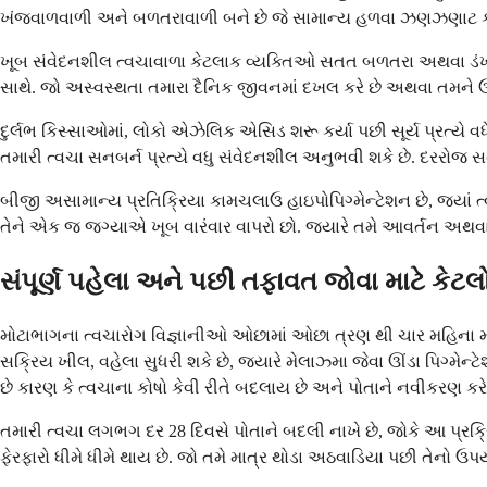
ખંજવાળવાળી અને બળતરાવાળી બને છે જે સામાન્ય હળવા ઝણઝણાટ કરતાં 
ખૂબ સંવેદનશીલ ત્વચાવાળા કેટલાક વ્યક્તિઓ સતત બળતરા અથવા ડંખન
સાથે. જો અસ્વસ્થતા તમારા દૈનિક જીવનમાં દખલ કરે છે અથવા તમને ઉ
દુર્લભ કિસ્સાઓમાં, લોકો એઝેલિક એસિડ શરૂ કર્યા પછી સૂર્ય પ્રત્યે 
તમારી ત્વચા સનબર્ન પ્રત્યે વધુ સંવેદનશીલ અનુભવી શકે છે. દરરોજ સ
બીજી અસામાન્ય પ્રતિક્રિયા કામચલાઉ હાઇપોપિગ્મેન્ટેશન છે, જ્યાં 
તેને એક જ જગ્યાએ ખૂબ વારંવાર વાપરો છો. જ્યારે તમે આવર્તન અથવા ર
સંપૂર્ણ પહેલા અને પછી તફાવત જોવા માટે કેટ
મોટાભાગના ત્વચારોગ વિજ્ઞાનીઓ ઓછામાં ઓછા ત્રણ થી ચાર મહિના માટે
સક્રિય ખીલ, વહેલા સુધરી શકે છે, જ્યારે મેલાઝ્મા જેવા ઊંડા પિગ્મેન
છે કારણ કે ત્વચાના કોષો કેવી રીતે બદલાય છે અને પોતાને નવીકરણ કરે 
તમારી ત્વચા લગભગ દર 28 દિવસે પોતાને બદલી નાખે છે, જોકે આ પ્રક્ર
ફેરફારો ધીમે ધીમે થાય છે. જો તમે માત્ર થોડા અઠવાડિયા પછી તેનો ઉપયો