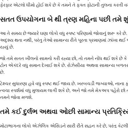
ફેરફાર એટલો ધીમો હોઈ શકે છે કે તમને તે ફક્ત ફોટાની તુલના કરતી વખ
સતત ઉપયોગના બે થી ત્રણ મહિના પછી તમે શું 
આ તે સમય છે જ્યારે ઘણા લોકો વધુ સ્પષ્ટ પરિણામો જોવાનું શરૂ કરે છ
અદૃશ્ય થતા નથી, પરંતુ તેઓ સામાન્ય રીતે પૂરતા પ્રમાણમાં ઝાંખા થ
રહ્યું છે.
જો તમે સતત ખીલનો સામનો કરી રહ્યા છો, તો તમને નોંધ થઈ શકે છે ક
ટોન એકંદરે વધુ સમાન દેખાઈ શકે છે. રોઝેસીયા અથવા સામાન્ય બળતર
છે.
ટેક્ષ્ચર સુધારણા હવે વધુ સ્પષ્ટ થઈ જાય છે. ખરબચડી જગ્યાઓ, નાના
ત્વચા સ્પર્શમાં વધુ મુલાયમ લાગી શકે છે, અને જો તમે મેકઅપ પહેરો છ
તમને જોવા મળશે.
તમે કઈ દુર્લભ અથવા ઓછી સામાન્ય પ્રતિક્
મોટાભાગના લોકો એઝેલિક એસિડને સારી રીતે સહન કરે છે, પરંતુ કેટલીક 