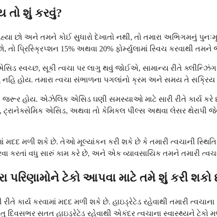
ો શું કરવું?
ો અને તમને કોઈ સુધારો દેખાતો નથી, તો તમારા અભિગમનું પુનઃમૂલ્યાં
 તો પ્રિસ્ક્રિપ્શન 15% અથવા 20% ફોર્મ્યુલામાં સ્વિચ કરવાથી તમન
ક એસિડ સ્વચ્છ, સૂકી ત્વચા પર લાગુ થવું જોઈએ, સામાન્ય રીતે ક્લીન્ઝિ
 રહ્યું નહિ હોય. તમારા ત્વચા સંભાળના પગલાંનો ક્રમ અને સમય તે સક્રિય 
રૂર હોય. એઝેલિક એસિડ ઘણી સમસ્યાઓ માટે સારી રીતે કાર્ય કરે છે, પ
િનોન, ટ્રાનેક્સેમિક એસિડ, અથવા તો કેમિકલ પીલ્સ અથવા લેસર થેરાપી 
વામાં મદદ મળી શકે છે. તેઓ મૂલ્યાંકન કરી શકે છે કે તમારી ત્વચાની સ
રતાં વધુ સારું કામ કરે છે, અને એક વ્યાવસાયિક તમને તમારી ત્વચાને 
રિણામોને ટેકો આપવા માટે તમે શું કરી શકો 
ે કાર્ય કરવામાં મદદ મળી શકે છે. હાઇડ્રેટેડ રહેવાથી તમારી ત્વચાન
ુ દિવસભર સતત હાઇડ્રેટેડ રહેવાથી એકંદર ત્વચાના સ્વાસ્થ્યને ટેકો મળ