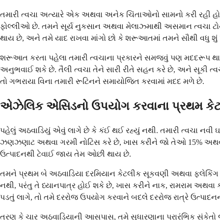
તમારી ત્વચા અત્યારે એક અથવા અનેક ચિંતાઓનો સામનો કરી રહી હો
ફોલ્લીઓ છે. તમને સૂર્ય નુકસાન અથવા મેલાઝ્માથી અસમાન ત્વચા ટોન દ
થાય છે, અને તમે યાદ રાખવા માંગો છો કે શરૂઆતમાં તમને સૌથી વધુ શું પ
શરૂઆત કરતા પહેલા તમારી ત્વચાના પ્રકારને સમજવું પણ મદદરૂપ થ
અનુભવાઈ શકે છે. તૈલી ત્વચા તેને સારી રીતે સહન કરે છે, અને સૂકી 
તો ગભરાયા વિના તમારી રૂટિનને સમાયોજિત કરવામાં મદદ મળે છે.
એઝેલિક એસિડનો ઉપયોગ કરવાના પ્રથમ કેટલ
પહેલું અઠવાડિયું એવું લાગે છે કે કંઈ થઈ રહ્યું નથી. તમારી ત્વચા 
ઝણઝણાટ અથવા ગરમી નોટિસ કરે છે, ખાસ કરીને જો તેઓ 15% અથવા 20
ઉત્પાદનથી ટેવાઈ જાય તેમ ઓછી થાય છે.
તમને પ્રથમ બે અઠવાડિયા દરમિયાન કેટલીક સૂકવણી અથવા ફ્લેકિંગ 
નથી, પરંતુ તે ધ્યાનપાત્ર હોઈ શકે છે, ખાસ કરીને નાક, રામરામ અ
પડતું લાગે, તો તમે દરરોજ ઉપયોગ કરવાને બદલે દરરોજ રાત્રે ઉત્પાદન
ત્રણ કે ચાર અઠવાડિયાની આસપાસ, તમે સુધારણાના પ્રારંભિક સંકેતો જ