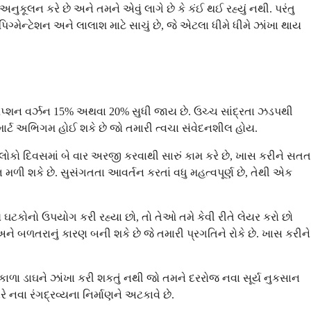
અનુકૂલન કરે છે અને તમને એવું લાગે છે કે કંઈ થઈ રહ્યું નથી. પરંતુ
ગ્મેન્ટેશન અને લાલાશ માટે સાચું છે, જે એટલા ધીમે ધીમે ઝાંખા થાય
્રિપ્શન વર્ઝન 15% અથવા 20% સુધી જાય છે. ઉચ્ચ સાંદ્રતા ઝડપથી
્માર્ટ અભિગમ હોઈ શકે છે જો તમારી ત્વચા સંવેદનશીલ હોય.
 લોકો દિવસમાં બે વાર અરજી કરવાથી સારું કામ કરે છે, ખાસ કરીને સતત
મળી શકે છે. સુસંગતતા આવર્તન કરતાં વધુ મહત્વપૂર્ણ છે, તેથી એક
ટકોનો ઉપયોગ કરી રહ્યા છો, તો તેઓ તમે કેવી રીતે લેયર કરો છો
 બળતરાનું કારણ બની શકે છે જે તમારી પ્રગતિને રોકે છે. ખાસ કરીને
ણ કાળા ડાઘને ઝાંખા કરી શકતું નથી જો તમને દરરોજ નવા સૂર્ય નુકસાન
ે નવા રંગદ્રવ્યના નિર્માણને અટકાવે છે.