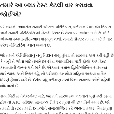
તમારે આ બ્લડ ટેસ્ટ કેટલી વાર કરાવવા
જોઈએ?
પરીક્ષણની આવર્તન તમારી ચોક્કસ પરિસ્થિતિ, વર્તમાન સ્વાસ્થ્ય સ્થિતિ
અને તમારી પરિસ્થિતિઓ કેટલી સ્થિર છે તેના પર આધાર રાખે છે. કોઈ
એક-માપ-બધા-ફીટ-ઓલ શેડ્યૂલ નથી. તમારો ડૉક્ટર તમારા માટે તૈયાર
કરેલ મોનિટરિંગ પ્લાન બનાવે છે.
જો તમને એનિમિયાનું નવું નિદાન થયું હોય, તો સારવાર કામ કરી રહી છે
કે નહીં તે જોવા માટે તમારે દર થોડા અઠવાડિયા પછી ફોલો-અપ ટેસ્ટ
કરાવવાની જરૂર પડી શકે છે. એકવાર તમારું હિમોગ્લોબિન સામાન્ય
થઈ જાય અને સ્થિર રહે, તો પરીક્ષણ દર થોડા મહિના અથવા વાર્ષિક
ધોરણે ફેલાઈ શકે છે. ધ્યેય વધુ પરીક્ષણ કર્યા વિના સમસ્યાઓને વહેલી
શોધવાનો છે.
ડાયાબિટીસ મેનેજમેન્ટ માટે, જો તમે સારવારના લક્ષ્યોને પૂર્ણ કરી રહ્યા
હોવ તો A1C પરીક્ષણ સામાન્ય રીતે દર ત્રણ થી છ મહિને થાય છે. જો
તમારો ડૉક્ટર તમારી દવાઓને સમાયોજિત કરે અથવા તમારું નિયંત્રણ