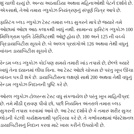
શું ચાલી રહ્યું છે. અન્ય અઠવાડિયા અથવા મહિનાઓથી પેટર્ન દર્શાવે છે.
એકસાથે, તેઓ તમારા ગ્લુકોઝ નિયંત્રણનું સંપૂર્ણ ચિત્ર આપે છે.
ફાસ્ટિંગ બ્લડ ગ્લુકોઝ ટેસ્ટ તમારા બ્લડ સુગરને માપે છે જ્યારે તમે
ઓછામાં ઓછા આઠ કલાકથી ખાધું નથી. સામાન્ય ફાસ્ટિંગ ગ્લુકોઝ 100
મિલિગ્રામ પ્રતિ ડેસિલિટરથી ઓછું હોય છે. 100 અને 125 ની વચ્ચે
પ્રિડાયાબિટીસ સૂચવે છે. બે અલગ પ્રસંગોએ 126 અથવા તેથી વધુનું
વાંચન ડાયાબિટીસ સૂચવે છે.
રેન્ડમ બ્લડ ગ્લુકોઝ કોઈપણ સમયે તમારી ખાંડ તપાસે છે, છેલ્લે ક્યારે
ખાધું તેના ધ્યાનમાં લીધા વિના. આ ટેસ્ટ ઓછો ચોક્કસ છે પરંતુ ખૂબ ઊંચા
વાંચન પકડી શકે છે. ડાયાબિટીસના લક્ષણો સાથે 200 અથવા તેથી વધુનું
રેન્ડમ ગ્લુકોઝ નિદાનની પુષ્ટિ કરે છે.
ઓરલ ગ્લુકોઝ ટોલરન્સ ટેસ્ટ વધુ સંકળાયેલ છે પરંતુ ખૂબ માહિતીપ્રદ
છે. તમે મીઠી દ્રાવણ પીવો છો, પછી નિયમિત અંતરાલે તમારા બ્લડ
સુગરની તપાસ કરવામાં આવે છે. આ ટેસ્ટ દર્શાવે છે કે તમારું શરીર સુગર
લોડની કેટલી કાર્યક્ષમતાથી પ્રક્રિયા કરે છે. તે ગર્ભાવસ્થામાં જેસ્ટેશનલ
ડાયાબિટીસનું નિદાન કરવા માટે ખાસ કરીને ઉપયોગી છે.