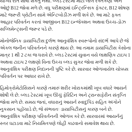
યોગ્ય રીતે શોષી શકતું નથી. બ્લડ ટેસ્ટમાં મોટા લાલ રક્તકણો અને
ઓછું B12 જોવા મળે છે. વધુ પરીક્ષણમાં ઇન્ટ્રિન્સિક ફેક્ટર, B12 શોષણ
માટે જરૂરી પ્રોટીન સામે એન્ટિબોડીઝ મળી શકે છે. આ માટે ફક્ત
આહાર પરિવર્તન કરતાં આજીવન B12 ઇન્જેક્શન અથવા ઉચ્ચ-ડોઝ
સપ્લિમેન્ટ્સની જરૂર પડે છે.
મોનોજેનિક ડાયાબિટીસ દુર્લભ આનુવંશિક સ્વરૂપોનો સંદર્ભ આપે છે જે
એકલ જનીન પરિવર્તનને કારણે થાય છે. આ તમામ ડાયાબિટીસ કેસોના
માત્ર 1 થી 2 ટકા જ ધરાવે છે. બ્લડ ટેસ્ટમાં યુવાન વયે લાક્ષણિક ટાઇપ 1
અથવા ટાઇપ 2 લક્ષણો વિના ઉચ્ચ બ્લડ સુગર જોવા મળી શકે છે.
આનુવંશિક પરીક્ષણ નિદાનની પુષ્ટિ કરે છે. સારવાર ઓળખાયેલ ચોક્કસ
પરિવર્તન પર આધાર રાખે છે.
હિમોક્રોમેટોસિસને કારણે તમારું શરીર ખોરાકમાંથી ખૂબ વધારે આયર્ન
શોષી લે છે. બ્લડ ટેસ્ટમાં ખૂબ ઊંચું ફેરિટિન અને ટ્રાન્સફેરીન સંતૃપ્તિ
જોવા મળે છે. સમય જતાં, વધારાનું આયર્ન સ્વાદુપિંડ સહિત અંગોને
નુકસાન પહોંચાડે છે, જે સંભવતઃ ડાયાબિટીસનું કારણ બને છે.
આનુવંશિક પરીક્ષણ પરિવર્તનની ઓળખ કરે છે. સારવારમાં આયર્નનું
સ્તર ઘટાડવા માટે નિયમિતપણે લોહી કાઢવાનો સમાવેશ થાય છે.