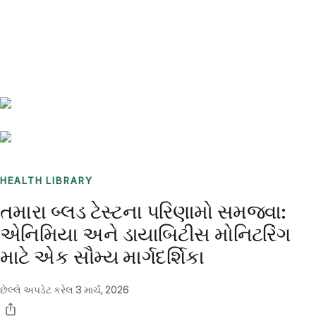
Benchmarks
Stories
FAQ
Sign up / Log in
HEALTH LIBRARY
તમારા બ્લડ ટેસ્ટના પરિણામો સમજવા:
એનિમિયા અને ડાયાબિટીસ મોનિટરિંગ
માટે એક સૌમ્ય માર્ગદર્શિકા
છેલ્લે અપડેટ કરેલ
3 માર્ચ, 2026