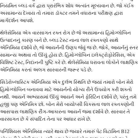
નિયમિત બ્લડ વર્ક દ્વારા પ્રારંભિક શોધ અત્યંત મૂલ્યવાન છે. જો કંઈક
અસામાન્ય દેખાય તો તમારા ડૉક્ટર તમને વધારાના પરીક્ષણ દ્વારા
માર્ગદર્શન આપશે.
થેલેસેમિયા એક વારસાગત રક્ત રોગ છે જે અસામાન્ય હિમોગ્લોબિન
ઉત્પાદનનું કારણ બને છે. બ્લડ ટેસ્ટ નાના લાલ રક્તકણો સાથે
એનિમિયા દર્શાવે છે, જે આયર્નની ઉણપ જેવું જ છે. જોકે, આયર્નનું સ્તર
સામાન્ય અથવા તો ઊંચું હોય છે. હિમોગ્લોબિન ઇલેક્ટ્રોફોરેસિસ, એક
વિશિષ્ટ ટેસ્ટ, નિદાનની પુષ્ટિ કરે છે. થેલેસેમિયા ધરાવતા લોકોને લાક્ષણિક
એનિમિયા કરતાં અલગ સારવારની જરૂર પડે છે.
સિડેરોબ્લાસ્ટિક એનિમિયા એક દુર્લભ સ્થિતિ છે જ્યાં તમારો બોન મેરો
હિમોગ્લોબિન બનાવવા માટે આયર્નનો યોગ્ય રીતે ઉપયોગ કરી શકતો
નથી. આયર્ન અભ્યાસમાં ઊંચું આયર્ન અને ફેરિટિન દર્શાવે છે, પરંતુ તમે
હજી પણ એનિમિક છો. બોન મેરો બાયોપ્સી વિકસતા લાલ રક્તકણોની
આસપાસ લાક્ષણિક રીંગ-આકારના આયર્ન જમા દર્શાવે છે. સારવાર તે
વારસાગત છે કે સંપાદિત તેના પર આધાર રાખે છે.
પર્નિશિયસ એનિમિયા ત્યારે થાય છે જ્યારે તમારું પેટ વિટામિન B12