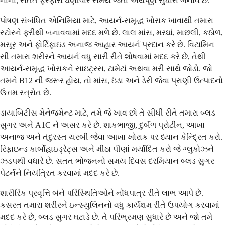
નાના, સતત ફેરફારો ઘણીવાર સમય જતાં અર્થપૂર્ણ સુધારા બનાવે છે.
પોષણ સંબંધિત એનિમિયા માટે, આયર્ન-સમૃદ્ધ ખોરાક ખાવાથી તમારા
સ્ટોરને ફરીથી બનાવવામાં મદદ મળે છે. લાલ માંસ, મરઘાં, માછલી, કઠોળ,
મસૂર અને ફોર્ટિફાઇડ અનાજ આહાર આયર્ન પ્રદાન કરે છે. વિટામિન
સી તમારા શરીરને આયર્ન વધુ સારી રીતે શોષવામાં મદદ કરે છે, તેથી
આયર્ન-સમૃદ્ધ ખોરાકને સાઇટ્રસ, ટામેટાં અથવા મરી સાથે જોડો. જો
તમને B12 ની જરૂર હોય, તો માંસ, ઇંડા અને ડેરી જેવા પ્રાણી ઉત્પાદનો
ઉત્તમ સ્ત્રોત છે.
ડાયાબિટીસ મેનેજમેન્ટ માટે, તમે જે ખાવ છો તે સીધી રીતે તમારા બ્લડ
સુગર અને A1C ને અસર કરે છે. શાકભાજી, દુર્બળ પ્રોટીન, આખા
અનાજ અને તંદુરસ્ત ચરબી જેવા આખા ખોરાક પર ધ્યાન કેન્દ્રિત કરો.
રિફાઇન્ડ કાર્બોહાઇડ્રેટ્સ અને મીઠા પીણાં મર્યાદિત કરો જે ગ્લુકોઝને
ઝડપથી વધારે છે. સતત ભોજનનો સમય દિવસ દરમિયાન બ્લડ સુગર
પેટર્નને નિયંત્રિત કરવામાં મદદ કરે છે.
શારીરિક પ્રવૃત્તિ બંને પરિસ્થિતિઓને નોંધપાત્ર રીતે લાભ આપે છે.
કસરત તમારા શરીરને ઇન્સ્યુલિનનો વધુ કાર્યક્ષમ રીતે ઉપયોગ કરવામાં
મદદ કરે છે, બ્લડ સુગર ઘટાડે છે. તે પરિભ્રમણ સુધારે છે અને જો તમે