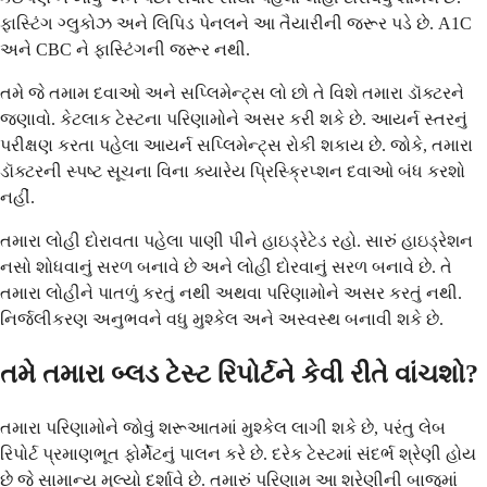
ફાસ્ટિંગ ગ્લુકોઝ અને લિપિડ પેનલને આ તૈયારીની જરૂર પડે છે. A1C
અને CBC ને ફાસ્ટિંગની જરૂર નથી.
તમે જે તમામ દવાઓ અને સપ્લિમેન્ટ્સ લો છો તે વિશે તમારા ડૉક્ટરને
જણાવો. કેટલાક ટેસ્ટના પરિણામોને અસર કરી શકે છે. આયર્ન સ્તરનું
પરીક્ષણ કરતા પહેલા આયર્ન સપ્લિમેન્ટ્સ રોકી શકાય છે. જોકે, તમારા
ડૉક્ટરની સ્પષ્ટ સૂચના વિના ક્યારેય પ્રિસ્ક્રિપ્શન દવાઓ બંધ કરશો
નહીં.
તમારા લોહી દોરાવતા પહેલા પાણી પીને હાઇડ્રેટેડ રહો. સારું હાઇડ્રેશન
નસો શોધવાનું સરળ બનાવે છે અને લોહી દોરવાનું સરળ બનાવે છે. તે
તમારા લોહીને પાતળું કરતું નથી અથવા પરિણામોને અસર કરતું નથી.
નિર્જલીકરણ અનુભવને વધુ મુશ્કેલ અને અસ્વસ્થ બનાવી શકે છે.
તમે તમારા બ્લડ ટેસ્ટ રિપોર્ટને કેવી રીતે વાંચશો?
તમારા પરિણામોને જોવું શરૂઆતમાં મુશ્કેલ લાગી શકે છે, પરંતુ લેબ
રિપોર્ટ પ્રમાણભૂત ફોર્મેટનું પાલન કરે છે. દરેક ટેસ્ટમાં સંદર્ભ શ્રેણી હોય
છે જે સામાન્ય મૂલ્યો દર્શાવે છે. તમારું પરિણામ આ શ્રેણીની બાજુમાં