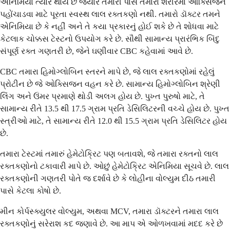
એનિમિયા ત્યારે થાય છે જ્યારે તમારી પાસે તમારા શરીરમાં ઓક્સિજન
પહોંચાડવા માટે પૂરતા સ્વસ્થ લાલ રક્તકણો નથી. તમારો ડૉક્ટર તમને
એનિમિયા છે કે નહીં અને તે કયા પ્રકારનું હોઈ શકે છે તે શોધવા માટે
કેટલાક ચોક્કસ ટેસ્ટનો ઉપયોગ કરે છે. સૌથી સામાન્ય પ્રારંભિક બિંદુ
સંપૂર્ણ રક્ત ગણતરી છે, જેને ઘણીવાર CBC કહેવામાં આવે છે.
CBC તમારા હિમોગ્લોબિન સ્તરને માપે છે, જે લાલ રક્તકણોમાં રહેલું
પ્રોટીન છે જે ઓક્સિજન વહન કરે છે. સામાન્ય હિમોગ્લોબિન શ્રેણી
લિંગ અને ઉંમર પ્રમાણે થોડી અલગ હોય છે. પુખ્ત પુરુષો માટે, તે
સામાન્ય રીતે 13.5 થી 17.5 ગ્રામ પ્રતિ ડેસિલિટરની વચ્ચે હોય છે. પુખ્ત
સ્ત્રીઓ માટે, તે સામાન્ય રીતે 12.0 થી 15.5 ગ્રામ પ્રતિ ડેસિલિટર હોય
છે.
તમારા ટેસ્ટમાં તમારું હેમેટોક્રિટ પણ બતાવશે, જે તમારા રક્તનો લાલ
રક્તકણોનો ટકાવારી માપે છે. ઓછું હેમેટોક્રિટ એનિમિયા સૂચવે છે. લાલ
રક્તકણોની ગણતરી પોતે જ દર્શાવે છે કે લોહીના વોલ્યુમ દીઠ તમારી
પાસે કેટલા કોષો છે.
મીન કોર્પસ્ક્યુલર વોલ્યુમ, અથવા MCV, તમારા ડૉક્ટરને તમારા લાલ
રક્તકણોનું સરેરાશ કદ જણાવે છે. આ માપ એ ઓળખવામાં મદદ કરે છે