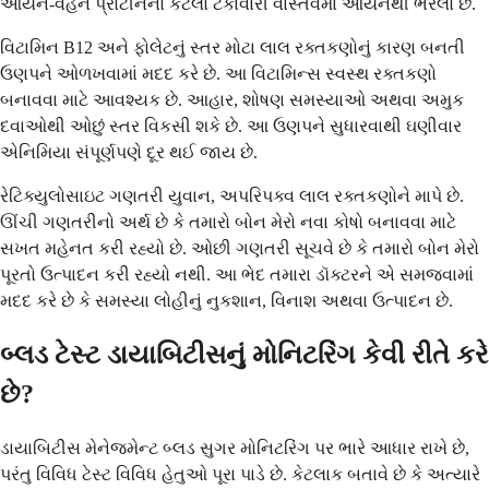
આયર્ન-વહન પ્રોટીનનો કેટલો ટકાવારી વાસ્તવમાં આયર્નથી ભરેલો છે.
વિટામિન B12 અને ફોલેટનું સ્તર મોટા લાલ રક્તકણોનું કારણ બનતી
ઉણપને ઓળખવામાં મદદ કરે છે. આ વિટામિન્સ સ્વસ્થ રક્તકણો
બનાવવા માટે આવશ્યક છે. આહાર, શોષણ સમસ્યાઓ અથવા અમુક
દવાઓથી ઓછું સ્તર વિકસી શકે છે. આ ઉણપને સુધારવાથી ઘણીવાર
એનિમિયા સંપૂર્ણપણે દૂર થઈ જાય છે.
રેટિક્યુલોસાઇટ ગણતરી યુવાન, અપરિપક્વ લાલ રક્તકણોને માપે છે.
ઊંચી ગણતરીનો અર્થ છે કે તમારો બોન મેરો નવા કોષો બનાવવા માટે
સખત મહેનત કરી રહ્યો છે. ઓછી ગણતરી સૂચવે છે કે તમારો બોન મેરો
પૂરતો ઉત્પાદન કરી રહ્યો નથી. આ ભેદ તમારા ડૉક્ટરને એ સમજવામાં
મદદ કરે છે કે સમસ્યા લોહીનું નુકશાન, વિનાશ અથવા ઉત્પાદન છે.
બ્લડ ટેસ્ટ ડાયાબિટીસનું મોનિટરિંગ કેવી રીતે કરે
છે?
ડાયાબિટીસ મેનેજમેન્ટ બ્લડ સુગર મોનિટરિંગ પર ભારે આધાર રાખે છે,
પરંતુ વિવિધ ટેસ્ટ વિવિધ હેતુઓ પૂરા પાડે છે. કેટલાક બતાવે છે કે અત્યારે