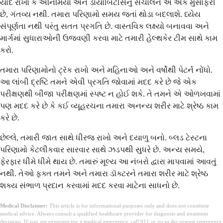
યાદ રાખો કે એનિમિયા અને ડાયાબિટીસનું સંચાલન એ એક મુસાફરી
છે, ગંતવ્ય નથી. તમારા પરિણામો સમય જતાં થોડા બદલાશે. ધ્યેય
સંપૂર્ણતા નથી પરંતુ સતત પ્રગતિ છે. વાસ્તવિક લક્ષ્યો બનાવવા અને
માર્ગમાં સુધારાઓની ઉજવણી કરવા માટે તમારી હેલ્થકેર ટીમ સાથે કામ
કરો.
તમારા પરિણામોનો ટ્રૅક રાખો અને મહિનાઓ અને વર્ષોથી પેટર્ન નોંધો.
આ લાંબી દ્રષ્ટિ તમને એવી પ્રગતિ જોવામાં મદદ કરે છે જે એક
પરીક્ષણથી બીજા પરીક્ષણમાં સ્પષ્ટ ન હોઈ શકે. તે તમને એ ઓળખવામાં
પણ મદદ કરે છે કે કઈ વ્યૂહરચના તમારા અનન્ય શરીર માટે શ્રેષ્ઠ કામ
કરે છે.
છેલ્લે, તમારી જાત સાથે ધીરજ રાખો અને દયાળુ બનો. બ્લડ ટેસ્ટના
પરિણામો કેટલીકવાર સારવાર સાથે ઝડપથી સુધરે છે. અન્ય સમયે,
ફેરફાર ધીમે ધીમે થાય છે. તમારું મૂલ્ય આ નંબરો દ્વારા માપવામાં આવતું
નથી. તેઓ ફક્ત તમને અને તમારા ડૉક્ટરને તમારા શરીર માટે શ્રેષ્ઠ
શક્ય સંભાળ પ્રદાન કરવામાં મદદ કરવા માટેના સાધનો છે.
Medical Disclaimer:
This article is for informational purposes only and does not constitute
medical advice. Always consult a qualified healthcare provider for diagnosis and treatment
decisions. If you are experiencing a medical emergency, call 911 or go to the nearest emergency