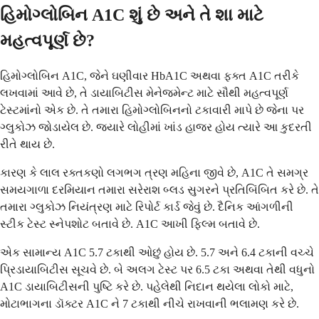
હિમોગ્લોબિન A1C શું છે અને તે શા માટે
મહત્વપૂર્ણ છે?
હિમોગ્લોબિન A1C, જેને ઘણીવાર HbA1C અથવા ફક્ત A1C તરીકે
લખવામાં આવે છે, તે ડાયાબિટીસ મેનેજમેન્ટ માટે સૌથી મહત્વપૂર્ણ
ટેસ્ટમાંનો એક છે. તે તમારા હિમોગ્લોબિનનો ટકાવારી માપે છે જેના પર
ગ્લુકોઝ જોડાયેલ છે. જ્યારે લોહીમાં ખાંડ હાજર હોય ત્યારે આ કુદરતી
રીતે થાય છે.
કારણ કે લાલ રક્તકણો લગભગ ત્રણ મહિના જીવે છે, A1C તે સમગ્ર
સમયગાળા દરમિયાન તમારા સરેરાશ બ્લડ સુગરને પ્રતિબિંબિત કરે છે. તે
તમારા ગ્લુકોઝ નિયંત્રણ માટે રિપોર્ટ કાર્ડ જેવું છે. દૈનિક આંગળીની
સ્ટીક ટેસ્ટ સ્નેપશોટ બતાવે છે. A1C આખી ફિલ્મ બતાવે છે.
એક સામાન્ય A1C 5.7 ટકાથી ઓછું હોય છે. 5.7 અને 6.4 ટકાની વચ્ચે
પ્રિડાયાબિટીસ સૂચવે છે. બે અલગ ટેસ્ટ પર 6.5 ટકા અથવા તેથી વધુનો
A1C ડાયાબિટીસની પુષ્ટિ કરે છે. પહેલેથી નિદાન થયેલા લોકો માટે,
મોટાભાગના ડૉક્ટર A1C ને 7 ટકાથી નીચે રાખવાની ભલામણ કરે છે.