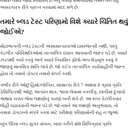
તમારું લક્ષ્ય જ્યાં નિર્ધારિત છે તેનું કારણ સમજવાથી તમને તેને વધુ
અસરકારક રીતે પ્રાપ્ત કરવામાં મદદ મળે છે.
તમારે બ્લડ ટેસ્ટ પરિણામો વિશે ક્યારે ચિંતિત થવું
જોઈએ?
મોટાભાગની બ્લડ ટેસ્ટની અસામાન્યતાઓ ઇમરજન્સી નથી, પરંતુ
કેટલીક પરિસ્થિતિઓમાં તાત્કાલિક ધ્યાન આપવાની જરૂર પડે છે. ક્યારે
ઝડપથી કાર્ય કરવું અને ક્યારે નિયમિત ફોલો-અપ શેડ્યૂલ કરવું તે
જાણવું માનસિક શાંતિ લાવે છે. જો કંઈક તાત્કાલિક કાર્યવાહીની જરૂર
હોય તો તમારો ડૉક્ટર તમારો સંપર્ક કરશે.
ગંભીર રીતે ઓછું હિમોગ્લોબિન, સામાન્ય રીતે 7 અથવા 8 ગ્રામ પ્રતિ
ડેસિલિટરથી ઓછું, અત્યંત થાક, શ્વાસ લેવામાં તકલીફ, છાતીમાં દુખાવો
અથવા ચક્કર જેવા લક્ષણોનું કારણ બની શકે છે. આ સ્તર કેટલીકવાર
લોહી ચઢાવવાની જરૂર પડે છે. જો તમને આ લક્ષણો અનુભવાય, તો
તમારા ડૉક્ટરનો સંપર્ક કરવા માટે પરીક્ષણ પરિણામોની રાહ ન જુઓ.
ખૂબ ઊંચા બ્લડ સુગર વાંચન, ખાસ કરીને 400 મિલિગ્રામ પ્રતિ