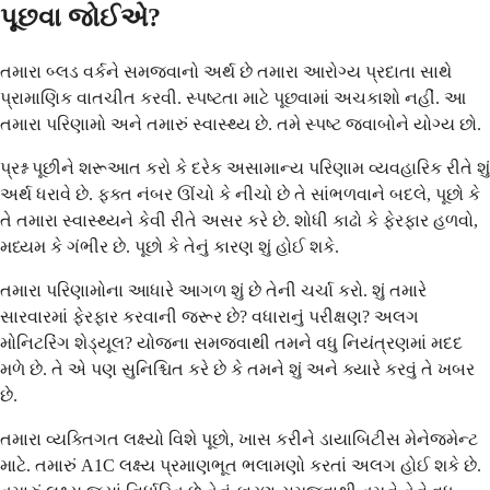
પૂછવા જોઈએ?
તમારા બ્લડ વર્કને સમજવાનો અર્થ છે તમારા આરોગ્ય પ્રદાતા સાથે
પ્રામાણિક વાતચીત કરવી. સ્પષ્ટતા માટે પૂછવામાં અચકાશો નહીં. આ
તમારા પરિણામો અને તમારું સ્વાસ્થ્ય છે. તમે સ્પષ્ટ જવાબોને યોગ્ય છો.
પ્રશ્ન પૂછીને શરૂઆત કરો કે દરેક અસામાન્ય પરિણામ વ્યવહારિક રીતે શું
અર્થ ધરાવે છે. ફક્ત નંબર ઊંચો કે નીચો છે તે સાંભળવાને બદલે, પૂછો કે
તે તમારા સ્વાસ્થ્યને કેવી રીતે અસર કરે છે. શોધી કાઢો કે ફેરફાર હળવો,
મધ્યમ કે ગંભીર છે. પૂછો કે તેનું કારણ શું હોઈ શકે.
તમારા પરિણામોના આધારે આગળ શું છે તેની ચર્ચા કરો. શું તમારે
સારવારમાં ફેરફાર કરવાની જરૂર છે? વધારાનું પરીક્ષણ? અલગ
મોનિટરિંગ શેડ્યૂલ? યોજના સમજવાથી તમને વધુ નિયંત્રણમાં મદદ
મળે છે. તે એ પણ સુનિશ્ચિત કરે છે કે તમને શું અને ક્યારે કરવું તે ખબર
છે.
તમારા વ્યક્તિગત લક્ષ્યો વિશે પૂછો, ખાસ કરીને ડાયાબિટીસ મેનેજમેન્ટ
માટે. તમારું A1C લક્ષ્ય પ્રમાણભૂત ભલામણો કરતાં અલગ હોઈ શકે છે.