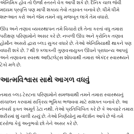
એનિમિક હોવ તો ઉર્જા સ્તરને વેગ આપી શકે છે. દૈનિક ચાલ જેવી
મધ્યમ પ્રવૃત્તિ પણ માપી શકાય તેવો તફાવત બનાવે છે. ધીમે ધીમે
શરૂઆત કરો અને જેમ તમને વધુ મજબૂત લાગે તેમ વધારો.
ઊંઘ અને તણાવ વ્યવસ્થાપન તમે વિચારો છો તેના કરતાં વધુ તમારા
પરીક્ષણ પરિણામોને અસર કરે છે. નબળી ઊંઘ અને ક્રોનિક તણાવ
હોર્મોન અસરો દ્વારા બ્લડ સુગર વધારે છે. તેઓ એનિમિયાથી થાકને પણ
વધારી શકે છે. 7 થી 9 કલાકની ગુણવત્તાયુક્ત ઊંઘને પ્રાધાન્ય આપવું
અને તણાવના સ્વસ્થ આઉટલેટ્સ શોધવાથી તમારા એકંદર સ્વાસ્થ્યને
ટેકો મળે છે.
આત્મવિશ્વાસ સાથે આગળ વધવું
તમારા બ્લડ ટેસ્ટના પરિણામોને સમજવાથી તમને તમારા સ્વાસ્થ્યનું
સંચાલન કરવામાં સક્રિય ભૂમિકા ભજવવા માટે સશક્ત બનાવે છે. આ
નંબર્સ ફક્ત અમૂર્ત ડેટા નથી. તેઓ પ્રતિબિંબિત કરે છે કે અત્યારે તમારા
શરીરમાં શું ચાલી રહ્યું છે. તેઓ નિર્ણયોનું માર્ગદર્શન આપે છે જે તમે
દરરોજ કેવું અનુભવો છો તેને અસર કરે છે.