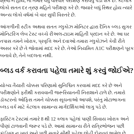
શ્રેષ્ઠ ન હોય, તો તમારે વધુ વારંવાર પરીક્ષણ કરાવવું પડી શકે છે. કેટલાક
લોકો સતત દર ત્રણ મહિને પરીક્ષણ કરે છે. જ્યારે બધું સ્થિર હોય ત્યારે
અન્ય લોકો વર્ષમાં બે વાર સુધી વિસ્તરે છે.
આંગળીની સ્ટીક અથવા સતત ગ્લુકોઝ મોનિટર દ્વારા દૈનિક બ્લડ સુગર
મોનિટરિંગ લેબ ટેસ્ટ વચ્ચે રીઅલ-ટાઇમ માહિતી પ્રદાન કરે છે. આ ઘર
તપાસ તમને ખોરાક, પ્રવૃત્તિ અને દવાઓ તમારા ગ્લુકોઝને કેવી રીતે
અસર કરે છે તે જોવામાં મદદ કરે છે. તેઓ નિયમિત A1C પરીક્ષણને પૂરક
બનાવે છે, તેને બદલતા નથી.
બ્લડ વર્ક કરાવતા પહેલા તમારે શું કરવું જોઈએ?
યોગ્ય તૈયારી ચોક્કસ પરિણામો સુનિશ્ચિત કરવામાં મદદ કરે છે અને
પરીક્ષણોને ફરીથી કરાવવાની જરૂરિયાતની નિરાશાને ટાળે છે. તમારો
ડૉક્ટરનો ઓફિસ તમને ચોક્કસ સૂચનાઓ આપશે, પરંતુ મોટાભાગના
બ્લડ વર્ક માટે કેટલાક સામાન્ય માર્ગદર્શિકાઓ લાગુ પડે છે.
ફાસ્ટિંગ ટેસ્ટમાં તમારે 8 થી 12 કલાક પહેલાં પાણી સિવાય ખોરાક અને
પીણાં ટાળવાની જરૂર પડે છે. આમાં સામાન્ય રીતે રાત્રિભોજન પછી
કંઈપણ ન ખાવું અને પછી સવારે સૌથી પહેલા લોહી દોરાવવું શામેલ છે.