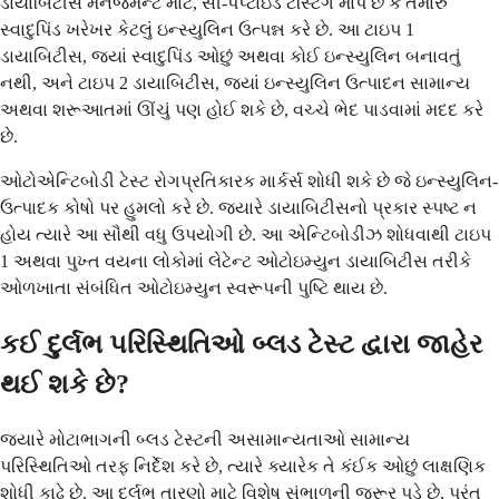
ડાયાબિટીસ મેનેજમેન્ટ માટે, સી-પેપ્ટાઇડ ટેસ્ટિંગ માપે છે કે તમારું
સ્વાદુપિંડ ખરેખર કેટલું ઇન્સ્યુલિન ઉત્પન્ન કરે છે. આ ટાઇપ 1
ડાયાબિટીસ, જ્યાં સ્વાદુપિંડ ઓછું અથવા કોઈ ઇન્સ્યુલિન બનાવતું
નથી, અને ટાઇપ 2 ડાયાબિટીસ, જ્યાં ઇન્સ્યુલિન ઉત્પાદન સામાન્ય
અથવા શરૂઆતમાં ઊંચું પણ હોઈ શકે છે, વચ્ચે ભેદ પાડવામાં મદદ કરે
છે.
ઓટોએન્ટિબોડી ટેસ્ટ રોગપ્રતિકારક માર્કર્સ શોધી શકે છે જે ઇન્સ્યુલિન-
ઉત્પાદક કોષો પર હુમલો કરે છે. જ્યારે ડાયાબિટીસનો પ્રકાર સ્પષ્ટ ન
હોય ત્યારે આ સૌથી વધુ ઉપયોગી છે. આ એન્ટિબોડીઝ શોધવાથી ટાઇપ
1 અથવા પુખ્ત વયના લોકોમાં લેટેન્ટ ઓટોઇમ્યુન ડાયાબિટીસ તરીકે
ઓળખાતા સંબંધિત ઓટોઇમ્યુન સ્વરૂપની પુષ્ટિ થાય છે.
કઈ દુર્લભ પરિસ્થિતિઓ બ્લડ ટેસ્ટ દ્વારા જાહેર
થઈ શકે છે?
જ્યારે મોટાભાગની બ્લડ ટેસ્ટની અસામાન્યતાઓ સામાન્ય
પરિસ્થિતિઓ તરફ નિર્દેશ કરે છે, ત્યારે ક્યારેક તે કંઈક ઓછું લાક્ષણિક
શોધી કાઢે છે. આ દુર્લભ તારણો માટે વિશેષ સંભાળની જરૂર પડે છે, પરંતુ