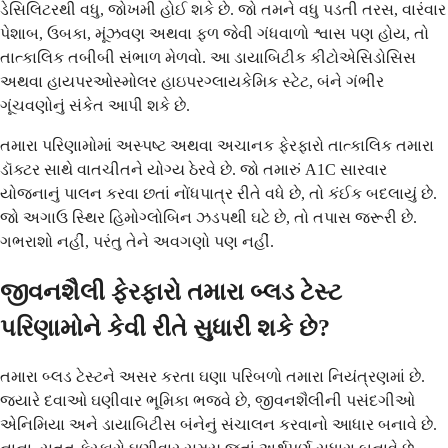
ડેસિલિટરથી વધુ, જોખમી હોઈ શકે છે. જો તમને વધુ પડતી તરસ, વારંવાર
પેશાબ, ઉબકા, મૂંઝવણ અથવા ફળ જેવી ગંધવાળો શ્વાસ પણ હોય, તો
તાત્કાલિક તબીબી સંભાળ મેળવો. આ ડાયાબિટીક કીટોએસિડોસિસ
અથવા હાયપરઓસ્મોલર હાઇપરગ્લાયકેમિક સ્ટેટ, બંને ગંભીર
ગૂંચવણોનું સંકેત આપી શકે છે.
તમારા પરિણામોમાં અસ્પષ્ટ અથવા અચાનક ફેરફારો તાત્કાલિક તમારા
ડૉક્ટર સાથે વાતચીતને યોગ્ય ઠેરવે છે. જો તમારું A1C સારવાર
યોજનાનું પાલન કરવા છતાં નોંધપાત્ર રીતે વધે છે, તો કંઈક બદલાયું છે.
જો અગાઉ સ્થિર હિમોગ્લોબિન ઝડપથી ઘટે છે, તો તપાસ જરૂરી છે.
ગભરાશો નહીં, પરંતુ તેને અવગણો પણ નહીં.
જીવનશૈલી ફેરફારો તમારા બ્લડ ટેસ્ટ
પરિણામોને કેવી રીતે સુધારી શકે છે?
તમારા બ્લડ ટેસ્ટને અસર કરતા ઘણા પરિબળો તમારા નિયંત્રણમાં છે.
જ્યારે દવાઓ ઘણીવાર ભૂમિકા ભજવે છે, જીવનશૈલીની પસંદગીઓ
એનિમિયા અને ડાયાબિટીસ બંનેનું સંચાલન કરવાનો આધાર બનાવે છે.