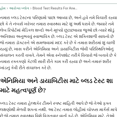
હોમ
આરોગ્ય બ્લોગ
Blood Test Results For Anemia And Diabetes Management
તમારા બ્લડ ટેસ્ટના પરિણામો પાછા આવ્યા છે, અને હવે તમે વિચારી રહ્યા
છો કે તે નંબર્સ ખરેખર તમારા સ્વાસ્થ્ય માટે શું અર્થ ધરાવે છે. જ્યારે તમે
લેબ રિપોર્ટમાં મેડિકલ શબ્દો અને મૂલ્યો છૂટાછવાયા જુઓ છો ત્યારે થોડું
અતિશય અનુભવવું સ્વાભાવિક છે. બ્લડ ટેસ્ટ એ શક્તિશાળી સાધનો છે
જે તમારા ડૉક્ટરને એ સમજવામાં મદદ કરે છે કે તમારા શરીરમાં શું ચાલી
રહ્યું છે, ખાસ કરીને એનિમિયા અને ડાયાબિટીસ જેવી પરિસ્થિતિઓનું
સંચાલન કરતી વખતે. તેમને એવા સ્નેપશોટ તરીકે વિચારો જે બતાવે છે કે
તમારા રક્તકણો કેટલી સારી રીતે કામ કરી રહ્યા છે અને તમારું શરીર
ખાંડનું કેવી રીતે સંચાલન કરે છે.
એનિમિયા અને ડાયાબિટીસ માટે બ્લડ ટેસ્ટ શા
માટે મહત્વપૂર્ણ છે?
બ્લડ ટેસ્ટ તમારા હેલ્થકેર ટીમને સ્પષ્ટ માહિતી આપે છે જે તેઓ ફક્ત
લક્ષણોથી મેળવી શકતા નથી. આ ટેસ્ટ તમારા લોહીમાં ચોક્કસ માર્કર્સ માપે
છે જે તમારા સ્વાસ્થ્ય વિશે વિગતવાર વાર્તા કહે છે. એનિમિયા માટે, તેઓ