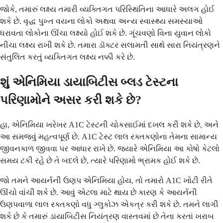
જોકે, તમારું લક્ષ્ય તમારી વ્યક્તિગત પરિસ્થિતિના આધારે અલગ હોઈ
શકે છે. વૃદ્ધ પુખ્ત વયના લોકો અથવા અન્ય સ્વાસ્થ્ય સમસ્યાઓ
ધરાવતા લોકોના ઊંચા લક્ષ્યો હોઈ શકે છે. ગૂંચવણો વિના યુવાન લોકો
નીચા લક્ષ્ય રાખી શકે છે. તમારા ડૉક્ટર સલામતી સાથે સારા નિયંત્રણને
સંતુલિત કરતું વ્યક્તિગત લક્ષ્ય નક્કી કરે છે.
શું એનિમિયા ડાયાબિટીસ બ્લડ ટેસ્ટના
પરિણામોને અસર કરી શકે છે?
હા, એનિમિયા ખરેખર A1C ટેસ્ટની ચોકસાઈમાં દખલ કરી શકે છે, અને
આ સમજવું મહત્વપૂર્ણ છે. A1C ટેસ્ટ લાલ રક્તકણોના તેમના સામાન્ય
જીવનકાળ જીવવા પર આધાર રાખે છે. જ્યારે એનિમિયા આ કોષો કેટલો
સમય ટકી રહે છે તે બદલે છે, ત્યારે પરિણામો ભ્રામક હોઈ શકે છે.
જો તમને આયર્નની ઉણપ એનિમિયા હોય, તો તમારો A1C ખોટી રીતે
ઊંચો વાંચી શકે છે. આવું એટલા માટે થાય છે કારણ કે આયર્નની
ઉણપવાળા લાલ રક્તકણો વધુ ગ્લુકોઝ એકત્ર કરી શકે છે. તમને લાગી
શકે છે કે તમારું ડાયાબિટીસ નિયંત્રણ વાસ્તવમાં છે તેના કરતાં ખરાબ