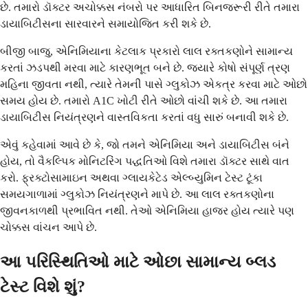
છે. તમારો ડૉક્ટર અચોક્કસ નંબરો પર આધારિત બિનજરૂરી રીતે તમારા
ડાયાબિટીસના સારવારને સમાયોજિત કરી શકે છે.
બીજી બાજુ, એનિમિયાના કેટલાક પ્રકારો લાલ રક્તકણોને સામાન્ય
કરતાં ઝડપથી મરવા માટે કારણભૂત બને છે. જ્યારે કોષો સંપૂર્ણ ત્રણ
મહિના જીવતા નથી, ત્યારે તેમની પાસે ગ્લુકોઝ એકત્ર કરવા માટે ઓછો
સમય હોય છે. તમારો A1C ખોટી રીતે ઓછો વાંચી શકે છે. આ તમારા
ડાયાબિટીસ નિયંત્રણને વાસ્તવિકતા કરતાં વધુ સારું બનાવી શકે છે.
એવું કહેવામાં આવે છે કે, જો તમને એનિમિયા અને ડાયાબિટીસ બંને
હોય, તો વૈકલ્પિક મોનિટરિંગ પદ્ધતિઓ વિશે તમારા ડૉક્ટર સાથે વાત
કરો. ફ્રક્ટોસામાઇન અથવા ગ્લાયકેટેડ એલ્બ્યુમિન ટેસ્ટ ટૂંકા
સમયગાળામાં ગ્લુકોઝ નિયંત્રણને માપે છે. આ લાલ રક્તકણોના
જીવનકાળથી પ્રભાવિત નથી. તેઓ એનિમિયા હાજર હોય ત્યારે પણ
ચોક્કસ વાંચન આપે છે.
આ પરિસ્થિતિઓ માટે ઓછા સામાન્ય બ્લડ
ટેસ્ટ વિશે શું?