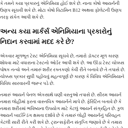
કે તમને કયા પ્રકારનું એનિમિયા હોઈ શકે છે. નાના કોષો આયર્નની
ઉણપ સૂચવી શકે છે. મોટા કોષો વિટામિન B12 અથવા ફોલેટની ઉણપ
તરફ સંકેત આપી શકે છે.
અન્ય કયા માર્કર્સ એનિમિયાના પ્રકારોનું
નિદાન કરવામાં મદદ કરે છે?
એકવાર મૂળભૂત ટેસ્ટ એનિમિયા સૂચવે છે, તમારો ડૉક્ટર મૂળ કારણ
શોધવા માટે વધારાના ટેસ્ટનો ઓર્ડર આપી શકે છે. આ ઊંડા ટેસ્ટ ચોક્કસ
પોષક તત્વો અને તમારું શરીર રક્તકણો કેવી રીતે બનાવે છે તે તપાસે છે.
ચોક્કસ પ્રકાર સુધી પહોંચવું મહત્વપૂર્ણ છે કારણ કે વિવિધ એનિમિયાને
વિવિધ સારવારની જરૂર પડે છે.
તમારું આયર્ન પેનલ એકસાથે ઘણી વસ્તુઓ તપાસે છે. સીરમ આયર્ન
તમારા લોહીમાં ફરતા વાસ્તવિક આયર્નને માપે છે. ફેરિટિન બતાવે છે કે
તમારા શરીરમાં ભવિષ્યના ઉપયોગ માટે કેટલું આયર્ન સંગ્રહિત છે. કુલ
આયર્ન બાઈન્ડિંગ ક્ષમતા દર્શાવે છે કે તમારું લોહી આયર્નનું પરિવહન
કેટલી સારી રીતે કરી શકે છે. ટ્રાન્સફેરીન સંતૃપ્તિ જણાવે છે કે તમારા