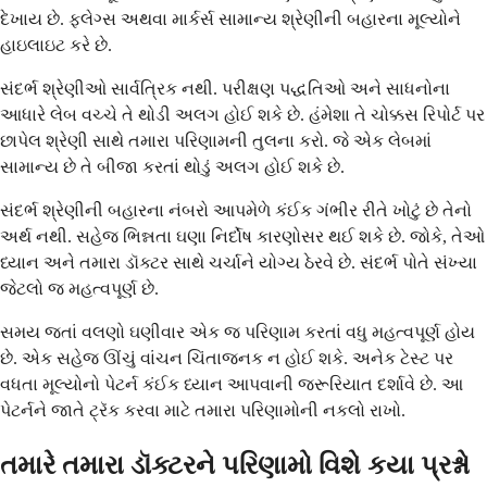
દેખાય છે. ફ્લેગ્સ અથવા માર્કર્સ સામાન્ય શ્રેણીની બહારના મૂલ્યોને
હાઇલાઇટ કરે છે.
સંદર્ભ શ્રેણીઓ સાર્વત્રિક નથી. પરીક્ષણ પદ્ધતિઓ અને સાધનોના
આધારે લેબ વચ્ચે તે થોડી અલગ હોઈ શકે છે. હંમેશા તે ચોક્કસ રિપોર્ટ પર
છાપેલ શ્રેણી સાથે તમારા પરિણામની તુલના કરો. જે એક લેબમાં
સામાન્ય છે તે બીજા કરતાં થોડું અલગ હોઈ શકે છે.
સંદર્ભ શ્રેણીની બહારના નંબરો આપમેળે કંઈક ગંભીર રીતે ખોટું છે તેનો
અર્થ નથી. સહેજ ભિન્નતા ઘણા નિર્દોષ કારણોસર થઈ શકે છે. જોકે, તેઓ
ધ્યાન અને તમારા ડૉક્ટર સાથે ચર્ચાને યોગ્ય ઠેરવે છે. સંદર્ભ પોતે સંખ્યા
જેટલો જ મહત્વપૂર્ણ છે.
સમય જતાં વલણો ઘણીવાર એક જ પરિણામ કરતાં વધુ મહત્વપૂર્ણ હોય
છે. એક સહેજ ઊંચું વાંચન ચિંતાજનક ન હોઈ શકે. અનેક ટેસ્ટ પર
વધતા મૂલ્યોનો પેટર્ન કંઈક ધ્યાન આપવાની જરૂરિયાત દર્શાવે છે. આ
પેટર્નને જાતે ટ્રૅક કરવા માટે તમારા પરિણામોની નકલો રાખો.
તમારે તમારા ડૉક્ટરને પરિણામો વિશે કયા પ્રશ્નો