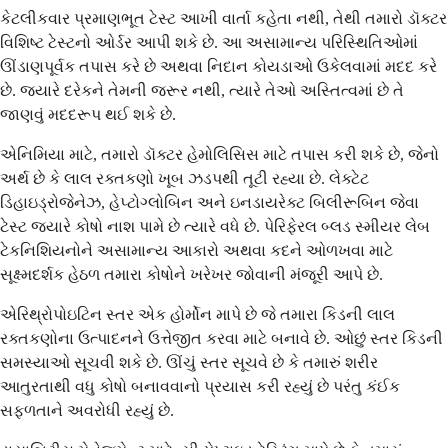
કેટલીકવાર પ્રમાણભૂત ટેસ્ટ આખી વાર્તા કહેતા નથી, તેથી તમારો ડૉક્ટર
વિશિષ્ટ ટેસ્ટનો ઓર્ડર આપી શકે છે. આ અસામાન્ય પરિસ્થિતિઓમાં
ઊંડાણપૂર્વક તપાસ કરે છે અથવા નિદાન કોયડાઓ ઉકેલવામાં મદદ કરે
છે. જ્યારે દરેકને તેમની જરૂર નથી, ત્યારે તેઓ અસ્તિત્વમાં છે તે
જાણવું મદદરૂપ થઈ શકે છે.
એનિમિયા માટે, તમારો ડૉક્ટર હેમોલિસિસ માટે તપાસ કરી શકે છે, જેનો
અર્થ છે કે લાલ રક્તકણો ખૂબ ઝડપથી તૂટી રહ્યા છે. લેક્ટેટ
ડિહાઇડ્રોજેનેઝ, હેપ્ટોગ્લોબિન અને ઇનડાયરેક્ટ બિલીરૂબિન જેવા
ટેસ્ટ જ્યારે કોષો નાશ પામે છે ત્યારે વધે છે. પેરિફેરલ બ્લડ સ્મીયર લેબ
ટેકનિશિયનોને અસામાન્ય આકારો અથવા કદને ઓળખવા માટે
સૂક્ષ્મદર્શક હેઠળ તમારા કોષોને ખરેખર જોવાની મંજૂરી આપે છે.
એરિથ્રોપોઇટિન સ્તર એક હોર્મોન માપે છે જે તમારા કિડની લાલ
રક્તકણોના ઉત્પાદનને ઉત્તેજીત કરવા માટે બનાવે છે. ઓછું સ્તર કિડની
સમસ્યાઓ સૂચવી શકે છે. ઊંચું સ્તર સૂચવે છે કે તમારું શરીર
આતુરતાથી વધુ કોષો બનાવવાનો પ્રયાસ કરી રહ્યું છે પરંતુ કંઈક
સફળતાને અવરોધી રહ્યું છે.