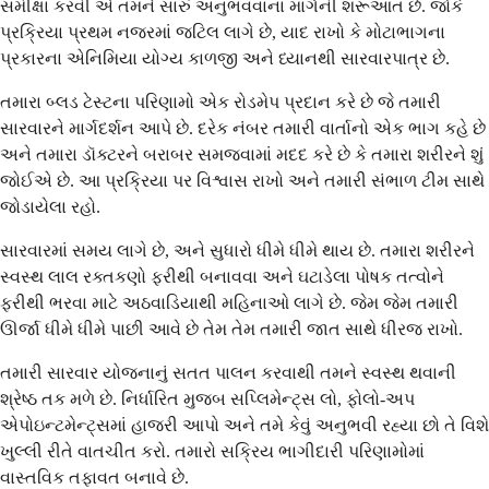
સમીક્ષા કરવી એ તમને સારું અનુભવવાના માર્ગની શરૂઆત છે. જોકે
પ્રક્રિયા પ્રથમ નજરમાં જટિલ લાગે છે, યાદ રાખો કે મોટાભાગના
પ્રકારના એનિમિયા યોગ્ય કાળજી અને ધ્યાનથી સારવારપાત્ર છે.
તમારા બ્લડ ટેસ્ટના પરિણામો એક રોડમેપ પ્રદાન કરે છે જે તમારી
સારવારને માર્ગદર્શન આપે છે. દરેક નંબર તમારી વાર્તાનો એક ભાગ કહે છે
અને તમારા ડૉક્ટરને બરાબર સમજવામાં મદદ કરે છે કે તમારા શરીરને શું
જોઈએ છે. આ પ્રક્રિયા પર વિશ્વાસ રાખો અને તમારી સંભાળ ટીમ સાથે
જોડાયેલા રહો.
સારવારમાં સમય લાગે છે, અને સુધારો ધીમે ધીમે થાય છે. તમારા શરીરને
સ્વસ્થ લાલ રક્તકણો ફરીથી બનાવવા અને ઘટાડેલા પોષક તત્વોને
ફરીથી ભરવા માટે અઠવાડિયાથી મહિનાઓ લાગે છે. જેમ જેમ તમારી
ઊર્જા ધીમે ધીમે પાછી આવે છે તેમ તેમ તમારી જાત સાથે ધીરજ રાખો.
તમારી સારવાર યોજનાનું સતત પાલન કરવાથી તમને સ્વસ્થ થવાની
શ્રેષ્ઠ તક મળે છે. નિર્ધારિત મુજબ સપ્લિમેન્ટ્સ લો, ફોલો-અપ
એપોઇન્ટમેન્ટ્સમાં હાજરી આપો અને તમે કેવું અનુભવી રહ્યા છો તે વિશે
ખુલ્લી રીતે વાતચીત કરો. તમારો સક્રિય ભાગીદારી પરિણામોમાં
વાસ્તવિક તફાવત બનાવે છે.