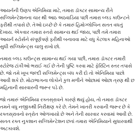
આયર્નની ઉણપ એનિમિયા માટે, તમારા ડૉક્ટર સામાન્ય રીતે
સપ્લિમેન્ટેશનના ચાર થી આઠ અઠવાડિયા પછી તમારા બ્લડ કાઉન્ટને
ફરીથી તપાસે છે. તેઓ ઇચ્છે છે કે તમારું હિમોગ્લોબિન સતત વધતું
દેખાય. એકવાર તમારા સ્તરો સામાન્ય થઈ જાય, પછી તમે તમારા
આયર્ન સ્ટોર્સને સંપૂર્ણપણે ફરીથી બનાવવા માટે વધુ કેટલાક મહિનાઓ
સુધી સપ્લિમેન્ટ્સ ચાલુ રાખો છો.
તમારા બ્લડ કાઉન્ટ્સ સામાન્ય થઈ ગયા પછી, તમારા ડૉક્ટર તમારી
સ્ટોરેજ ટાંકીઓ ભરાઈ ગઈ છે તેની પુષ્ટિ કરવા માટે ફેરિટિન સ્તર તપાસે
છે. જો તમે ખૂબ જલ્દી સપ્લિમેન્ટ્સ બંધ કરી દો તો એનિમિયા પાછો
આવી શકે છે. મોટાભાગના લોકોને કુલ મળીને ઓછામાં ઓછા ત્રણ થી છ
મહિનાની સારવારની જરૂર પડે છે.
જો તમારું એનિમિયા રક્તસ્રાવને કારણે થયું હોય, તો તમારા ડૉક્ટર
તમને વધુ નજીકથી નિરીક્ષણ કરે છે. તેમને ખાતરી કરવાની જરૂર છે કે
રક્તસ્રાવનો સ્ત્રોત ઓળખાયો છે અને તેની સારવાર કરવામાં આવી છે.
સતત રક્ત નુકશાન સપ્લિમેન્ટેશન છતાં તમારા એનિમિયાને સુધારવાથી
અટકાવશે.