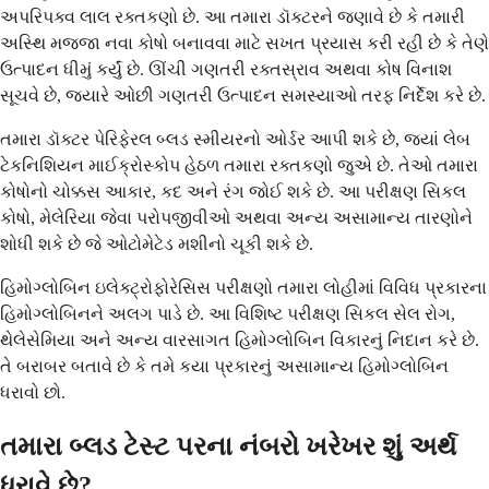
અપરિપક્વ લાલ રક્તકણો છે. આ તમારા ડૉક્ટરને જણાવે છે કે તમારી
અસ્થિ મજ્જા નવા કોષો બનાવવા માટે સખત પ્રયાસ કરી રહી છે કે તેણે
ઉત્પાદન ધીમું કર્યું છે. ઊંચી ગણતરી રક્તસ્રાવ અથવા કોષ વિનાશ
સૂચવે છે, જ્યારે ઓછી ગણતરી ઉત્પાદન સમસ્યાઓ તરફ નિર્દેશ કરે છે.
તમારા ડૉક્ટર પેરિફેરલ બ્લડ સ્મીયરનો ઓર્ડર આપી શકે છે, જ્યાં લેબ
ટેકનિશિયન માઈક્રોસ્કોપ હેઠળ તમારા રક્તકણો જુએ છે. તેઓ તમારા
કોષોનો ચોક્કસ આકાર, કદ અને રંગ જોઈ શકે છે. આ પરીક્ષણ સિકલ
કોષો, મેલેરિયા જેવા પરોપજીવીઓ અથવા અન્ય અસામાન્ય તારણોને
શોધી શકે છે જે ઓટોમેટેડ મશીનો ચૂકી શકે છે.
હિમોગ્લોબિન ઇલેક્ટ્રોફોરેસિસ પરીક્ષણો તમારા લોહીમાં વિવિધ પ્રકારના
હિમોગ્લોબિનને અલગ પાડે છે. આ વિશિષ્ટ પરીક્ષણ સિકલ સેલ રોગ,
થેલેસેમિયા અને અન્ય વારસાગત હિમોગ્લોબિન વિકારનું નિદાન કરે છે.
તે બરાબર બતાવે છે કે તમે કયા પ્રકારનું અસામાન્ય હિમોગ્લોબિન
ધરાવો છો.
તમારા બ્લડ ટેસ્ટ પરના નંબરો ખરેખર શું અર્થ
ધરાવે છે?