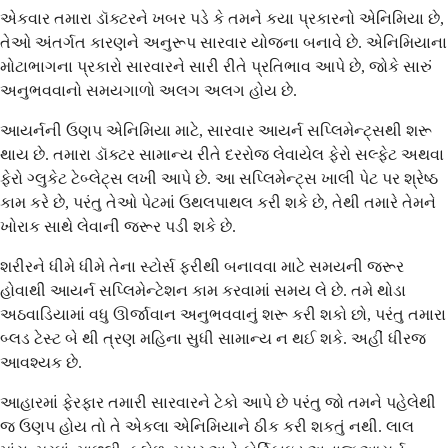
એકવાર તમારા ડૉક્ટરને ખબર પડે કે તમને કયા પ્રકારનો એનિમિયા છે,
તેઓ અંતર્ગત કારણને અનુરૂપ સારવાર યોજના બનાવે છે. એનિમિયાના
મોટાભાગના પ્રકારો સારવારને સારી રીતે પ્રતિભાવ આપે છે, જોકે સારું
અનુભવવાનો સમયગાળો અલગ અલગ હોય છે.
આયર્નની ઉણપ એનિમિયા માટે, સારવાર આયર્ન સપ્લિમેન્ટ્સથી શરૂ
થાય છે. તમારા ડૉક્ટર સામાન્ય રીતે દરરોજ લેવાયેલ ફેરો સલ્ફેટ અથવા
ફેરો ગ્લુકેટ ટેબ્લેટ્સ લખી આપે છે. આ સપ્લિમેન્ટ્સ ખાલી પેટ પર શ્રેષ્ઠ
કામ કરે છે, પરંતુ તેઓ પેટમાં ઉથલપાથલ કરી શકે છે, તેથી તમારે તેમને
ખોરાક સાથે લેવાની જરૂર પડી શકે છે.
શરીરને ધીમે ધીમે તેના સ્ટોર્સ ફરીથી બનાવવા માટે સમયની જરૂર
હોવાથી આયર્ન સપ્લિમેન્ટેશન કામ કરવામાં સમય લે છે. તમે થોડા
અઠવાડિયામાં વધુ ઊર્જાવાન અનુભવવાનું શરૂ કરી શકો છો, પરંતુ તમારા
બ્લડ ટેસ્ટ બે થી ત્રણ મહિના સુધી સામાન્ય ન થઈ શકે. અહીં ધીરજ
આવશ્યક છે.
આહારમાં ફેરફાર તમારી સારવારને ટેકો આપે છે પરંતુ જો તમને પહેલેથી
જ ઉણપ હોય તો તે એકલા એનિમિયાને ઠીક કરી શકતું નથી. લાલ