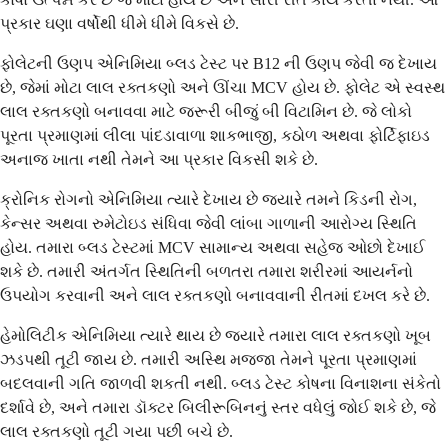
પ્રકાર ઘણા વર્ષોથી ધીમે ધીમે વિકસે છે.
ફોલેટની ઉણપ એનિમિયા બ્લડ ટેસ્ટ પર B12 ની ઉણપ જેવી જ દેખાય
છે, જેમાં મોટા લાલ રક્તકણો અને ઊંચા MCV હોય છે. ફોલેટ એ સ્વસ્થ
લાલ રક્તકણો બનાવવા માટે જરૂરી બીજું બી વિટામિન છે. જે લોકો
પૂરતા પ્રમાણમાં લીલા પાંદડાવાળા શાકભાજી, કઠોળ અથવા ફોર્ટિફાઇડ
અનાજ ખાતા નથી તેમને આ પ્રકાર વિકસી શકે છે.
ક્રોનિક રોગનો એનિમિયા ત્યારે દેખાય છે જ્યારે તમને કિડની રોગ,
કેન્સર અથવા રુમેટોઇડ સંધિવા જેવી લાંબા ગાળાની આરોગ્ય સ્થિતિ
હોય. તમારા બ્લડ ટેસ્ટમાં MCV સામાન્ય અથવા સહેજ ઓછો દેખાઈ
શકે છે. તમારી અંતર્ગત સ્થિતિની બળતરા તમારા શરીરમાં આયર્નનો
ઉપયોગ કરવાની અને લાલ રક્તકણો બનાવવાની રીતમાં દખલ કરે છે.
હેમોલિટીક એનિમિયા ત્યારે થાય છે જ્યારે તમારા લાલ રક્તકણો ખૂબ
ઝડપથી તૂટી જાય છે. તમારી અસ્થિ મજ્જા તેમને પૂરતા પ્રમાણમાં
બદલવાની ગતિ જાળવી શકતી નથી. બ્લડ ટેસ્ટ કોષના વિનાશના સંકેતો
દર્શાવે છે, અને તમારા ડૉક્ટર બિલીરૂબિનનું સ્તર વધેલું જોઈ શકે છે, જે
લાલ રક્તકણો તૂટી ગયા પછી બચે છે.