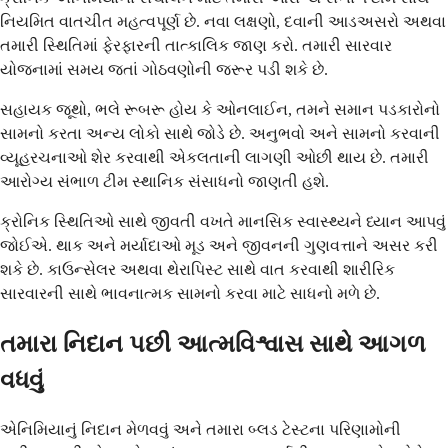
નિયમિત વાતચીત મહત્વપૂર્ણ છે. નવા લક્ષણો, દવાની આડઅસરો અથવા
તમારી સ્થિતિમાં ફેરફારની તાત્કાલિક જાણ કરો. તમારી સારવાર
યોજનામાં સમય જતાં ગોઠવણોની જરૂર પડી શકે છે.
સહાયક જૂથો, ભલે રૂબરૂ હોય કે ઓનલાઈન, તમને સમાન પડકારોનો
સામનો કરતા અન્ય લોકો સાથે જોડે છે. અનુભવો અને સામનો કરવાની
વ્યૂહરચનાઓ શેર કરવાથી એકલતાની લાગણી ઓછી થાય છે. તમારી
આરોગ્ય સંભાળ ટીમ સ્થાનિક સંસાધનો જાણતી હશે.
ક્રોનિક સ્થિતિઓ સાથે જીવતી વખતે માનસિક સ્વાસ્થ્યને ધ્યાન આપવું
જોઈએ. થાક અને મર્યાદાઓ મૂડ અને જીવનની ગુણવત્તાને અસર કરી
શકે છે. કાઉન્સેલર અથવા થેરાપિસ્ટ સાથે વાત કરવાથી શારીરિક
સારવારની સાથે ભાવનાત્મક સામનો કરવા માટે સાધનો મળે છે.
તમારા નિદાન પછી આત્મવિશ્વાસ સાથે આગળ
વધવું
એનિમિયાનું નિદાન મેળવવું અને તમારા બ્લડ ટેસ્ટના પરિણામોની