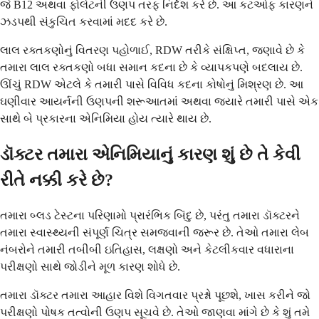
જે B12 અથવા ફોલેટની ઉણપ તરફ નિર્દેશ કરે છે. આ કટઓફ કારણને
ઝડપથી સંકુચિત કરવામાં મદદ કરે છે.
લાલ રક્તકણોનું વિતરણ પહોળાઈ, RDW તરીકે સંક્ષિપ્ત, જણાવે છે કે
તમારા લાલ રક્તકણો બધા સમાન કદના છે કે વ્યાપકપણે બદલાય છે.
ઊંચું RDW એટલે કે તમારી પાસે વિવિધ કદના કોષોનું મિશ્રણ છે. આ
ઘણીવાર આયર્નની ઉણપની શરૂઆતમાં અથવા જ્યારે તમારી પાસે એક
સાથે બે પ્રકારના એનિમિયા હોય ત્યારે થાય છે.
ડૉક્ટર તમારા એનિમિયાનું કારણ શું છે તે કેવી
રીતે નક્કી કરે છે?
તમારા બ્લડ ટેસ્ટના પરિણામો પ્રારંભિક બિંદુ છે, પરંતુ તમારા ડૉક્ટરને
તમારા સ્વાસ્થ્યની સંપૂર્ણ ચિત્ર સમજવાની જરૂર છે. તેઓ તમારા લેબ
નંબરોને તમારી તબીબી ઇતિહાસ, લક્ષણો અને કેટલીકવાર વધારાના
પરીક્ષણો સાથે જોડીને મૂળ કારણ શોધે છે.
તમારા ડૉક્ટર તમારા આહાર વિશે વિગતવાર પ્રશ્નો પૂછશે, ખાસ કરીને જો
પરીક્ષણો પોષક તત્વોની ઉણપ સૂચવે છે. તેઓ જાણવા માંગે છે કે શું તમે