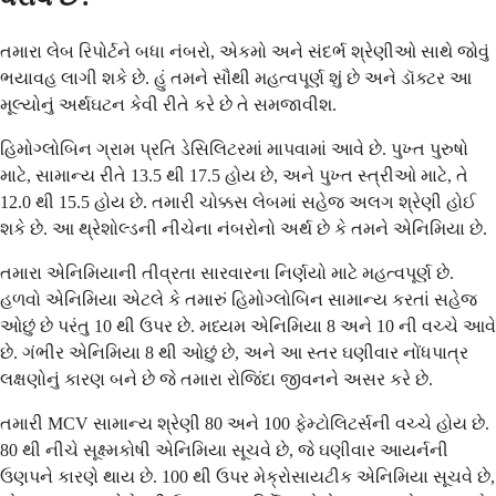
તમારા લેબ રિપોર્ટને બધા નંબરો, એકમો અને સંદર્ભ શ્રેણીઓ સાથે જોવું
ભયાવહ લાગી શકે છે. હું તમને સૌથી મહત્વપૂર્ણ શું છે અને ડૉક્ટર આ
મૂલ્યોનું અર્થઘટન કેવી રીતે કરે છે તે સમજાવીશ.
હિમોગ્લોબિન ગ્રામ પ્રતિ ડેસિલિટરમાં માપવામાં આવે છે. પુખ્ત પુરુષો
માટે, સામાન્ય રીતે 13.5 થી 17.5 હોય છે, અને પુખ્ત સ્ત્રીઓ માટે, તે
12.0 થી 15.5 હોય છે. તમારી ચોક્કસ લેબમાં સહેજ અલગ શ્રેણી હોઈ
શકે છે. આ થ્રેશોલ્ડની નીચેના નંબરોનો અર્થ છે કે તમને એનિમિયા છે.
તમારા એનિમિયાની તીવ્રતા સારવારના નિર્ણયો માટે મહત્વપૂર્ણ છે.
હળવો એનિમિયા એટલે કે તમારું હિમોગ્લોબિન સામાન્ય કરતાં સહેજ
ઓછું છે પરંતુ 10 થી ઉપર છે. મધ્યમ એનિમિયા 8 અને 10 ની વચ્ચે આવે
છે. ગંભીર એનિમિયા 8 થી ઓછું છે, અને આ સ્તર ઘણીવાર નોંધપાત્ર
લક્ષણોનું કારણ બને છે જે તમારા રોજિંદા જીવનને અસર કરે છે.
તમારી MCV સામાન્ય શ્રેણી 80 અને 100 ફેમ્ટોલિટર્સની વચ્ચે હોય છે.
80 થી નીચે સૂક્ષ્મકોષી એનિમિયા સૂચવે છે, જે ઘણીવાર આયર્નની
ઉણપને કારણે થાય છે. 100 થી ઉપર મેક્રોસાયટીક એનિમિયા સૂચવે છે,