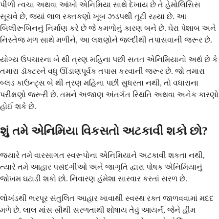
પીળી ત્વચા અથવા આંખો એનિમિયા સાથે દેખાય છે તે હેમોલિસિસ
સૂચવે છે, જ્યાં લાલ રક્તકણો ખૂબ ઝડપથી તૂટી રહ્યા છે. આ
બિલીરૂબિનનું નિર્માણ કરે છે જે કમળોનું કારણ બને છે. ઘેરા પેશાબ અને
નિસ્તેજ મળ સાથે મળીને, આ લક્ષણોને જલ્દીથી તપાસવાની જરૂર છે.
યોગ્ય ઉપચારના બે થી ત્રણ મહિના પછી સતત એનિમિયાનો અર્થ છે કે
તમારા ડૉક્ટરને વધુ ઊંડાણપૂર્વક તપાસ કરવાની જરૂર છે. જો તમારા
બ્લડ કાઉન્ટ્સ બે થી ત્રણ મહિના પછી સુધરતા નથી, તો વધારાના
પરીક્ષણો જરૂરી છે. તમને અજાણ અંતર્ગત સ્થિતિ અથવા અનેક કારણો
હોઈ શકે છે.
શું તમે એનિમિયા વિકસતો અટકાવી શકો છો?
જ્યારે તમે વારસાગત સ્વરૂપોના એનિમિયાને અટકાવી શકતા નથી,
ત્યારે તમે આહાર પસંદગીઓ અને જાગૃતિ દ્વારા પોષક એનિમિયાનું
જોખમ ઘટાડી શકો છો. નિવારણ હંમેશા સારવાર કરતાં સરળ છે.
લોખંડથી ભરપૂર સંતુલિત આહાર ખાવાથી સ્વસ્થ રક્ત જાળવવામાં મદદ
મળે છે. લાલ માંસ સૌથી સરળતાથી શોષાય તેવું આયર્ન, જેને હીમ