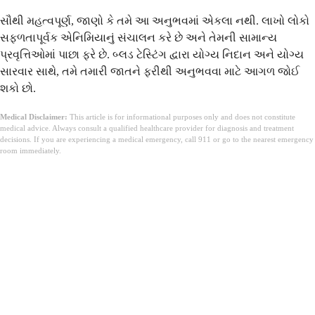
સૌથી મહત્વપૂર્ણ, જાણો કે તમે આ અનુભવમાં એકલા નથી. લાખો લોકો
સફળતાપૂર્વક એનિમિયાનું સંચાલન કરે છે અને તેમની સામાન્ય
પ્રવૃત્તિઓમાં પાછા ફરે છે. બ્લડ ટેસ્ટિંગ દ્વારા યોગ્ય નિદાન અને યોગ્ય
સારવાર સાથે, તમે તમારી જાતને ફરીથી અનુભવવા માટે આગળ જોઈ
શકો છો.
Medical Disclaimer:
This article is for informational purposes only and does not constitute
medical advice. Always consult a qualified healthcare provider for diagnosis and treatment
decisions. If you are experiencing a medical emergency, call 911 or go to the nearest emergency
room immediately.