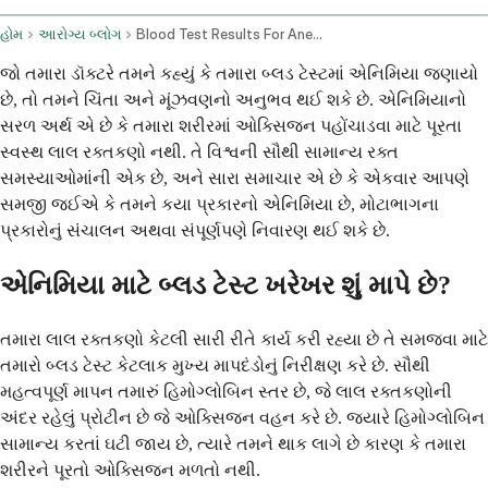
હોમ
આરોગ્ય બ્લોગ
Blood Test Results For Anemia Diagnosis And Management
જો તમારા ડૉક્ટરે તમને કહ્યું કે તમારા બ્લડ ટેસ્ટમાં એનિમિયા જણાયો
છે, તો તમને ચિંતા અને મૂંઝવણનો અનુભવ થઈ શકે છે. એનિમિયાનો
સરળ અર્થ એ છે કે તમારા શરીરમાં ઓક્સિજન પહોંચાડવા માટે પૂરતા
સ્વસ્થ લાલ રક્તકણો નથી. તે વિશ્વની સૌથી સામાન્ય રક્ત
સમસ્યાઓમાંની એક છે, અને સારા સમાચાર એ છે કે એકવાર આપણે
સમજી જઈએ કે તમને કયા પ્રકારનો એનિમિયા છે, મોટાભાગના
પ્રકારોનું સંચાલન અથવા સંપૂર્ણપણે નિવારણ થઈ શકે છે.
એનિમિયા માટે બ્લડ ટેસ્ટ ખરેખર શું માપે છે?
તમારા લાલ રક્તકણો કેટલી સારી રીતે કાર્ય કરી રહ્યા છે તે સમજવા માટે
તમારો બ્લડ ટેસ્ટ કેટલાક મુખ્ય માપદંડોનું નિરીક્ષણ કરે છે. સૌથી
મહત્વપૂર્ણ માપન તમારું હિમોગ્લોબિન સ્તર છે, જે લાલ રક્તકણોની
અંદર રહેલું પ્રોટીન છે જે ઓક્સિજન વહન કરે છે. જ્યારે હિમોગ્લોબિન
સામાન્ય કરતાં ઘટી જાય છે, ત્યારે તમને થાક લાગે છે કારણ કે તમારા
શરીરને પૂરતો ઓક્સિજન મળતો નથી.