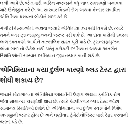
લખી આપે છે, જે તમારી અસ્થિ મજ્જાને વધુ લાલ રક્તકણો બનાવવા
માટે ઉત્તેજીત કરે છે. આ સારવાર કિડની રોગ અથવા કેન્સર સંબંધિત
એનિમિયા ધરાવતા લોકોને મદદ કરે છે.
ગંભીર કિસ્સાઓમાં અથવા જ્યારે એનિમિયા ઝડપથી વિકસે છે, ત્યારે
તમને બ્લડ ટ્રાન્સફ્યુઝનની જરૂર પડી શકે છે. આ દાતા પાસેથી સ્વસ્થ
લાલ રક્તકણો આપીને તાત્કાલિક રાહત પૂરી પાડે છે. ટ્રાન્સફ્યુઝન
લાંબા ગાળાનો ઉકેલ નથી પરંતુ કટોકટી દરમિયાન અથવા અંતર્ગત
સ્થિતિઓની સારવાર દરમિયાન જીવનરક્ષક બની શકે છે.
એનિમિયાના કયા દુર્લભ કારણો બ્લડ ટેસ્ટ દ્વારા
શોધી શકાય છે?
જ્યારે મોટાભાગના એનિમિયા આયર્નની ઉણપ અથવા ક્રોનિક રોગ
જેવા સામાન્ય કારણોથી થાય છે, ત્યારે કેટલીકવાર બ્લડ ટેસ્ટ ઓછા
સામાન્ય સ્થિતિઓ દર્શાવે છે. એનિમિયાના આ દુર્લભ સ્વરૂપોને વિશેષ
કાળજીની જરૂર હોય છે અને ઘણીવાર હેમેટોલોજિસ્ટ પાસે રેફર કરવાની
જરૂર પડે છે.