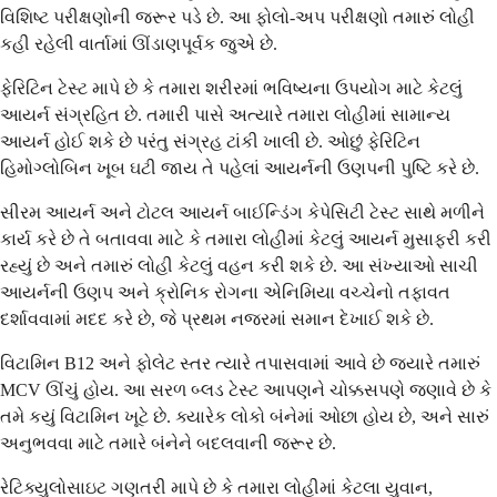
વિશિષ્ટ પરીક્ષણોની જરૂર પડે છે. આ ફોલો-અપ પરીક્ષણો તમારું લોહી
કહી રહેલી વાર્તામાં ઊંડાણપૂર્વક જુએ છે.
ફેરિટિન ટેસ્ટ માપે છે કે તમારા શરીરમાં ભવિષ્યના ઉપયોગ માટે કેટલું
આયર્ન સંગ્રહિત છે. તમારી પાસે અત્યારે તમારા લોહીમાં સામાન્ય
આયર્ન હોઈ શકે છે પરંતુ સંગ્રહ ટાંકી ખાલી છે. ઓછું ફેરિટિન
હિમોગ્લોબિન ખૂબ ઘટી જાય તે પહેલાં આયર્નની ઉણપની પુષ્ટિ કરે છે.
સીરમ આયર્ન અને ટોટલ આયર્ન બાઈન્ડિંગ કેપેસિટી ટેસ્ટ સાથે મળીને
કાર્ય કરે છે તે બતાવવા માટે કે તમારા લોહીમાં કેટલું આયર્ન મુસાફરી કરી
રહ્યું છે અને તમારું લોહી કેટલું વહન કરી શકે છે. આ સંખ્યાઓ સાચી
આયર્નની ઉણપ અને ક્રોનિક રોગના એનિમિયા વચ્ચેનો તફાવત
દર્શાવવામાં મદદ કરે છે, જે પ્રથમ નજરમાં સમાન દેખાઈ શકે છે.
વિટામિન B12 અને ફોલેટ સ્તર ત્યારે તપાસવામાં આવે છે જ્યારે તમારું
MCV ઊંચું હોય. આ સરળ બ્લડ ટેસ્ટ આપણને ચોક્કસપણે જણાવે છે કે
તમે કયું વિટામિન ખૂટે છે. ક્યારેક લોકો બંનેમાં ઓછા હોય છે, અને સારું
અનુભવવા માટે તમારે બંનેને બદલવાની જરૂર છે.
રેટિક્યુલોસાઇટ ગણતરી માપે છે કે તમારા લોહીમાં કેટલા યુવાન,