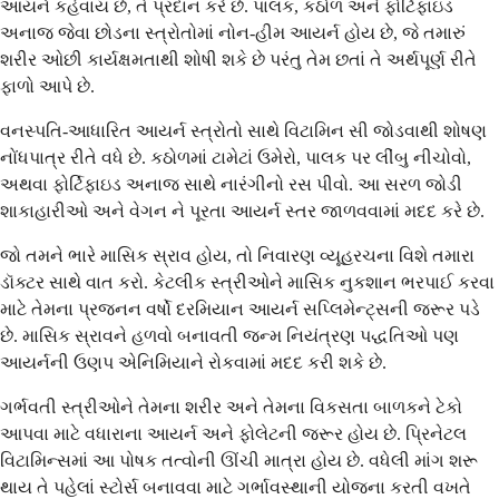
આયર્ન કહેવાય છે, તે પ્રદાન કરે છે. પાલક, કઠોળ અને ફોર્ટિફાઇડ
અનાજ જેવા છોડના સ્ત્રોતોમાં નોન-હીમ આયર્ન હોય છે, જે તમારું
શરીર ઓછી કાર્યક્ષમતાથી શોષી શકે છે પરંતુ તેમ છતાં તે અર્થપૂર્ણ રીતે
ફાળો આપે છે.
વનસ્પતિ-આધારિત આયર્ન સ્ત્રોતો સાથે વિટામિન સી જોડવાથી શોષણ
નોંધપાત્ર રીતે વધે છે. કઠોળમાં ટામેટાં ઉમેરો, પાલક પર લીંબુ નીચોવો,
અથવા ફોર્ટિફાઇડ અનાજ સાથે નારંગીનો રસ પીવો. આ સરળ જોડી
શાકાહારીઓ અને વેગન ને પૂરતા આયર્ન સ્તર જાળવવામાં મદદ કરે છે.
જો તમને ભારે માસિક સ્રાવ હોય, તો નિવારણ વ્યૂહરચના વિશે તમારા
ડૉક્ટર સાથે વાત કરો. કેટલીક સ્ત્રીઓને માસિક નુકશાન ભરપાઈ કરવા
માટે તેમના પ્રજનન વર્ષો દરમિયાન આયર્ન સપ્લિમેન્ટ્સની જરૂર પડે
છે. માસિક સ્રાવને હળવો બનાવતી જન્મ નિયંત્રણ પદ્ધતિઓ પણ
આયર્નની ઉણપ એનિમિયાને રોકવામાં મદદ કરી શકે છે.
ગર્ભવતી સ્ત્રીઓને તેમના શરીર અને તેમના વિકસતા બાળકને ટેકો
આપવા માટે વધારાના આયર્ન અને ફોલેટની જરૂર હોય છે. પ્રિનેટલ
વિટામિન્સમાં આ પોષક તત્વોની ઊંચી માત્રા હોય છે. વધેલી માંગ શરૂ
થાય તે પહેલાં સ્ટોર્સ બનાવવા માટે ગર્ભાવસ્થાની યોજના કરતી વખતે