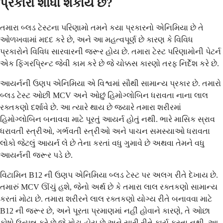
પ્રકારો શોધી શકાય છે?
તમારા બ્લડ ટેસ્ટના પરિણામો તમને કયા પ્રકારનો એનિમિયા છે તે
ઓળખવામાં મદદ કરે છે, અને આ મહત્વપૂર્ણ છે કારણ કે વિવિધ
પ્રકારોને વિવિધ સારવારની જરૂર હોય છે. તમારા ટેસ્ટ પરિણામોની પેટર્ન
એક ફિંગરપ્રિન્ટ જેવી કામ કરે છે જે ચોક્કસ કારણો તરફ નિર્દેશ કરે છે.
આયર્નની ઉણપ એનિમિયા એ વિશ્વમાં સૌથી સામાન્ય પ્રકાર છે. તમારો
બ્લડ ટેસ્ટ ઓછી MCV અને ઓછું હિમોગ્લોબિન ધરાવતા નાના લાલ
રક્તકણો દર્શાવે છે. આ ત્યારે થાય છે જ્યારે તમારા શરીરમાં
હિમોગ્લોબિન બનાવવા માટે પૂરતું આયર્ન હોતું નથી. ભારે માસિક સ્રાવ
ધરાવતી સ્ત્રીઓ, ગર્ભવતી સ્ત્રીઓ અને પાચન સમસ્યાઓ ધરાવતા
લોકો જેટલું આયર્ન લે છે તેના કરતાં વધુ ગુમાવે છે અથવા તેમને વધુ
આયર્નની જરૂર પડે છે.
વિટામિન B12 ની ઉણપ એનિમિયા બ્લડ ટેસ્ટ પર અલગ રીતે દેખાય છે.
તમારું MCV ઊંચું હશે, જેનો અર્થ છે કે તમારા લાલ રક્તકણો સામાન્ય
કરતાં મોટા છે. તમારા શરીરને લાલ રક્તકણો યોગ્ય રીતે બનાવવા માટે
B12 ની જરૂર છે, અને પૂરતા પ્રમાણમાં નહીં હોવાને કારણે, તે ઓછા
કોષો ઉત્પન્ન કરે છે જે મોટા હોય છે અને સારી રીતે કાર્ય કરતા નથી. આ