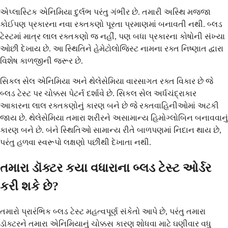
એપ્લાસ્ટિક એનિમિયા દુર્લભ પરંતુ ગંભીર છે. તમારી અસ્થિ મજ્જા
કોઈપણ પ્રકારના નવા રક્તકણો પૂરતા પ્રમાણમાં બનાવતી નથી. બ્લડ
ટેસ્ટમાં માત્ર લાલ રક્તકણો જ નહીં, પણ બધા પ્રકારના કોષોની સંખ્યા
ઓછી દેખાય છે. આ સ્થિતિને હેમેટોલોજિસ્ટ નામના રક્ત નિષ્ણાત દ્વારા
વિશેષ કાળજીની જરૂર છે.
સિકલ સેલ એનિમિયા અને થેલેસેમિયા વારસાગત રક્ત વિકાર છે જે
બ્લડ ટેસ્ટ પર ચોક્કસ પેટર્ન દર્શાવે છે. સિકલ સેલ અર્ધચંદ્રાકાર
આકારના લાલ રક્તકણોનું કારણ બને છે જે રક્તવાહિનીઓમાં અટકી
જાય છે. થેલેસેમિયા તમારા શરીરને અસામાન્ય હિમોગ્લોબિન બનાવવાનું
કારણ બને છે. બંને સ્થિતિઓ સામાન્ય રીતે બાળપણમાં નિદાન થાય છે,
પરંતુ હળવા સ્વરૂપો લક્ષણો પછીથી દેખાતા નથી.
તમારા ડૉક્ટર કયા વધારાના બ્લડ ટેસ્ટ ઓર્ડર
કરી શકે છે?
તમારો પ્રારંભિક બ્લડ ટેસ્ટ મહત્વપૂર્ણ સંકેતો આપે છે, પરંતુ તમારા
ડૉક્ટરને તમારા એનિમિયાનું ચોક્કસ કારણ શોધવા માટે ઘણીવાર વધુ