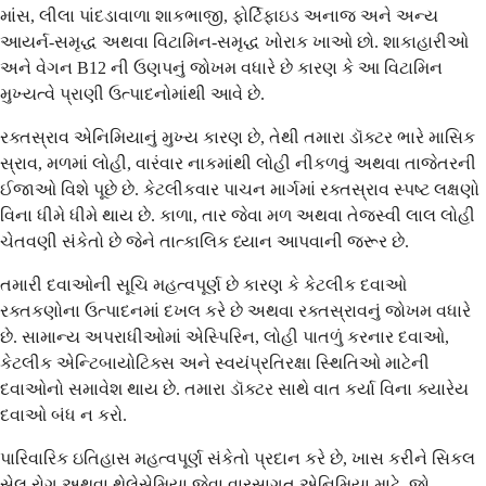
માંસ, લીલા પાંદડાવાળા શાકભાજી, ફોર્ટિફાઇડ અનાજ અને અન્ય
આયર્ન-સમૃદ્ધ અથવા વિટામિન-સમૃદ્ધ ખોરાક ખાઓ છો. શાકાહારીઓ
અને વેગન B12 ની ઉણપનું જોખમ વધારે છે કારણ કે આ વિટામિન
મુખ્યત્વે પ્રાણી ઉત્પાદનોમાંથી આવે છે.
રક્તસ્રાવ એનિમિયાનું મુખ્ય કારણ છે, તેથી તમારા ડૉક્ટર ભારે માસિક
સ્રાવ, મળમાં લોહી, વારંવાર નાકમાંથી લોહી નીકળવું અથવા તાજેતરની
ઈજાઓ વિશે પૂછે છે. કેટલીકવાર પાચન માર્ગમાં રક્તસ્રાવ સ્પષ્ટ લક્ષણો
વિના ધીમે ધીમે થાય છે. કાળા, તાર જેવા મળ અથવા તેજસ્વી લાલ લોહી
ચેતવણી સંકેતો છે જેને તાત્કાલિક ધ્યાન આપવાની જરૂર છે.
તમારી દવાઓની સૂચિ મહત્વપૂર્ણ છે કારણ કે કેટલીક દવાઓ
રક્તકણોના ઉત્પાદનમાં દખલ કરે છે અથવા રક્તસ્રાવનું જોખમ વધારે
છે. સામાન્ય અપરાધીઓમાં એસ્પિરિન, લોહી પાતળું કરનાર દવાઓ,
કેટલીક એન્ટિબાયોટિક્સ અને સ્વયંપ્રતિરક્ષા સ્થિતિઓ માટેની
દવાઓનો સમાવેશ થાય છે. તમારા ડૉક્ટર સાથે વાત કર્યા વિના ક્યારેય
દવાઓ બંધ ન કરો.
પારિવારિક ઇતિહાસ મહત્વપૂર્ણ સંકેતો પ્રદાન કરે છે, ખાસ કરીને સિકલ
સેલ રોગ અથવા થેલેસેમિયા જેવા વારસાગત એનિમિયા માટે. જો