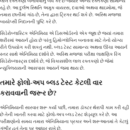
લાલ રક્તકણો બનાવવાનું બંધ કરે છે જ્યારે અન્ય રક્તકણો સામાન્ય
રહે છે. આ દુર્લભ સ્થિતિ અમુક વાયરસ, દવાઓ અથવા થાઇમોમા, જે
તમારા છાતીમાં ગાંઠ છે, તેના દ્વારા ટ્રિગર થઈ શકે છે. અસ્થિ મજ્જા
બાયોપ્સી નિદાનની પુષ્ટિ કરે છે.
સિડેરોબ્લાસ્ટિક એનિમિયા એ ડિસઓર્ડરનો એક જૂથ છે જ્યાં તમારા
શરીરમાં આયર્ન હોય છે પરંતુ હિમોગ્લોબિન બનાવવા માટે તેનો યોગ્ય
રીતે ઉપયોગ કરી શકતું નથી. બ્લડ ટેસ્ટ સામાન્ય અથવા ઊંચા આયર્ન
સ્તર સાથે એનિમિયા દર્શાવે છે. અસ્થિ મજ્જા પરીક્ષા લાક્ષણિક રિંગ
સિડેરોબ્લાસ્ટ્સ દર્શાવે છે, જે વિકાસશીલ લાલ રક્તકણો છે જેમાં
ન્યુક્લિયસની આસપાસ આયર્ન જમા થાય છે.
તમારે ફોલો-અપ બ્લડ ટેસ્ટ કેટલી વાર
કરાવવાની જરૂર છે?
એનિમિયાની સારવાર શરૂ કર્યા પછી, તમારા ડૉક્ટર થેરાપી કામ કરી રહી
છે તેની ખાતરી કરવા માટે ફોલો-અપ બ્લડ ટેસ્ટ શેડ્યૂલ કરે છે. આ
પરીક્ષણોનો સમય તમારા એનિમિયાના પ્રકાર અને શરૂઆતમાં તે કેટલું
ગંભીર હતું તેના પર આધાર રાખે છે.