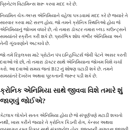
પ્રિનેટલ વિટામિન્સ શરૂ કરવા મદદ કરે છે.
નિયમિત ચેક-અપ્સ એનિમિયાને વહેલા પકડવામાં મદદ કરે છે જ્યારે તે
સારવાર કરવા માટે સરળ હોય. જો તમને ક્રોનિક સ્થિતિઓ હોય જે
એનિમિયાનું જોખમ વધારે છે, તો તમારા ડૉક્ટર તમારા બ્લડ કાઉન્ટ્સને
સમયાંતરે સ્ક્રીન કરી શકે છે. પ્રારંભિક શોધ ગંભીર એનિમિયા અને
તેની ગૂંચવણોને અટકાવે છે.
જો તમે રિફ્લક્સ માટે પ્રોટોન પંપ ઇન્હિબિટર્સ જેવી પેટને અસર કરતી
દવાઓ લો છો, તો તમારા ડૉક્ટર સાથે એનિમિયાના જોખમ વિશે ચર્ચા
કરો. આ દવાઓ સમય જતાં B12 નું શોષણ ઘટાડી શકે છે. તમને
સમયાંતરે દેખરેખ અથવા પૂરકતાની જરૂર પડી શકે છે.
ક્રોનિક એનિમિયા સાથે જીવવા વિશે તમારે શું
જાણવું જોઈએ?
કેટલાક લોકોને સતત એનિમિયા હોય છે જે સંપૂર્ણપણે મટાડી શકાતો
નથી, ખાસ કરીને જ્યારે તે ક્રોનિક કિડની રોગ, કેન્સર અથવા
વારસાગત રક્ત વિકાર સાથે સંકળાયેલ હોય. જીવનની ગુણવત્તા જાળવી