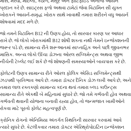
માંસ, મરઘાં, માછલી, કઠોળ, મસૂર અને ફોર્ટિફાઇડ અનાજ આયર્ન
પ્રદાન કરે છે. સાઇટ્રસ ફળો અથવા ટામેટાં જેવા વિટામિન સી યુક્ત
ખોરાકને આયર્ન-સમૃદ્ધ ખોરાક સાથે ખાવાથી તમારા શરીરને વધુ આયર્ન
શોષવામાં મદદ મળે છે.
જો તમને વિટામિન B12 ની ઉણપ હોય, તો સારવાર કારણ પર આધાર
રાખે છે. જે લોકો ખોરાકમાંથી B12 શોષી શકતા નથી તેમને ઇન્જેક્શનની
જરૂર પડે છે, સામાન્ય રીતે શરૂઆતમાં સાપ્તાહિક અને પછી જીવનભર
માસિક. અન્ય લોકો ઊંચા ડોઝના ઓરલ સપ્લિમેન્ટ્સ અથવા જીભ
નીચેની ટેબ્લેટ લઈ શકે છે જે શોષણની સમસ્યાઓને બાયપાસ કરે છે.
ફોલેટની ઉણપ સામાન્ય રીતે ઓરલ ફોલિક એસિડ સપ્લિમેન્ટ્સથી
ઝડપથી પ્રતિભાવ આપે છે. તમારા ડૉક્ટર દૈનિક ડોઝ લખી આપે છે, અને
તમારા લાલ રક્તકણો સામાન્ય કદના થતાં તમારા બ્લડ કાઉન્ટ્સ
સામાન્ય રીતે એકથી બે મહિનામાં સુધારે છે. જો તમે ગર્ભવતી હોવ અથવા
ગર્ભવતી થવાની યોજના બનાવી રહ્યા હોવ, તો જન્મજાત ખામીઓને
રોકવા માટે પૂરતો ફોલેટ મહત્વપૂર્ણ છે.
ક્રોનિક રોગનો એનિમિયા અંતર્ગત સ્થિતિની સારવાર કરવામાં આવે
ત્યારે સુધરે છે. કેટલીકવાર તમારા ડૉક્ટર એરિથ્રોપોઇટિન ઇન્જેક્શન