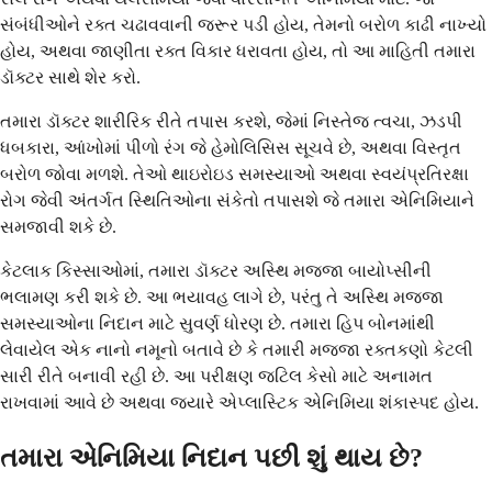
સંબંધીઓને રક્ત ચઢાવવાની જરૂર પડી હોય, તેમનો બરોળ કાઢી નાખ્યો
હોય, અથવા જાણીતા રક્ત વિકાર ધરાવતા હોય, તો આ માહિતી તમારા
ડૉક્ટર સાથે શેર કરો.
તમારા ડૉક્ટર શારીરિક રીતે તપાસ કરશે, જેમાં નિસ્તેજ ત્વચા, ઝડપી
ધબકારા, આંખોમાં પીળો રંગ જે હેમોલિસિસ સૂચવે છે, અથવા વિસ્તૃત
બરોળ જોવા મળશે. તેઓ થાઇરોઇડ સમસ્યાઓ અથવા સ્વયંપ્રતિરક્ષા
રોગ જેવી અંતર્ગત સ્થિતિઓના સંકેતો તપાસશે જે તમારા એનિમિયાને
સમજાવી શકે છે.
કેટલાક કિસ્સાઓમાં, તમારા ડૉક્ટર અસ્થિ મજ્જા બાયોપ્સીની
ભલામણ કરી શકે છે. આ ભયાવહ લાગે છે, પરંતુ તે અસ્થિ મજ્જા
સમસ્યાઓના નિદાન માટે સુવર્ણ ધોરણ છે. તમારા હિપ બોનમાંથી
લેવાયેલ એક નાનો નમૂનો બતાવે છે કે તમારી મજ્જા રક્તકણો કેટલી
સારી રીતે બનાવી રહી છે. આ પરીક્ષણ જટિલ કેસો માટે અનામત
રાખવામાં આવે છે અથવા જ્યારે એપ્લાસ્ટિક એનિમિયા શંકાસ્પદ હોય.
તમારા એનિમિયા નિદાન પછી શું થાય છે?