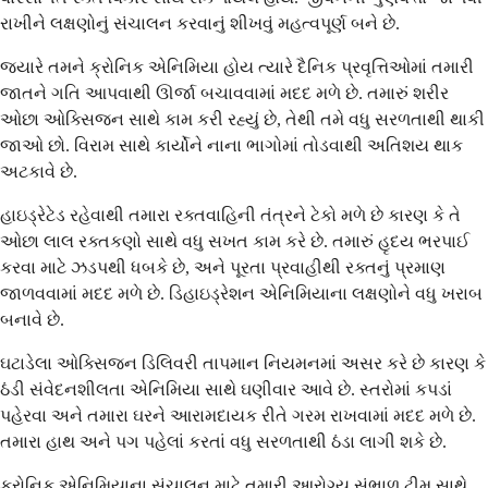
રાખીને લક્ષણોનું સંચાલન કરવાનું શીખવું મહત્વપૂર્ણ બને છે.
જ્યારે તમને ક્રોનિક એનિમિયા હોય ત્યારે દૈનિક પ્રવૃત્તિઓમાં તમારી
જાતને ગતિ આપવાથી ઊર્જા બચાવવામાં મદદ મળે છે. તમારું શરીર
ઓછા ઓક્સિજન સાથે કામ કરી રહ્યું છે, તેથી તમે વધુ સરળતાથી થાકી
જાઓ છો. વિરામ સાથે કાર્યોને નાના ભાગોમાં તોડવાથી અતિશય થાક
અટકાવે છે.
હાઇડ્રેટેડ રહેવાથી તમારા રક્તવાહિની તંત્રને ટેકો મળે છે કારણ કે તે
ઓછા લાલ રક્તકણો સાથે વધુ સખત કામ કરે છે. તમારું હૃદય ભરપાઈ
કરવા માટે ઝડપથી ધબકે છે, અને પૂરતા પ્રવાહીથી રક્તનું પ્રમાણ
જાળવવામાં મદદ મળે છે. ડિહાઇડ્રેશન એનિમિયાના લક્ષણોને વધુ ખરાબ
બનાવે છે.
ઘટાડેલા ઓક્સિજન ડિલિવરી તાપમાન નિયમનમાં અસર કરે છે કારણ કે
ઠંડી સંવેદનશીલતા એનિમિયા સાથે ઘણીવાર આવે છે. સ્તરોમાં કપડાં
પહેરવા અને તમારા ઘરને આરામદાયક રીતે ગરમ રાખવામાં મદદ મળે છે.
તમારા હાથ અને પગ પહેલાં કરતાં વધુ સરળતાથી ઠંડા લાગી શકે છે.
ક્રોનિક એનિમિયાના સંચાલન માટે તમારી આરોગ્ય સંભાળ ટીમ સાથે