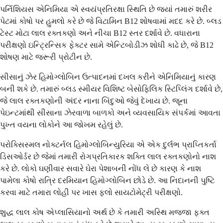
પર્નિશિયસ એનિમિયા એ સ્વયંપ્રતિરક્ષા સ્થિતિ છે જ્યાં તમારું શરીર
પેટમાં કોષો પર હુમલો કરે છે જે વિટામિન B12 શોષવામાં મદદ કરે છે. બ્લડ
ટેસ્ટ મોટા લાલ રક્તકણો અને નીચા B12 સ્તર દર્શાવે છે. વધારાના
પરીક્ષણો ઇન્ટ્રિન્સિક ફેક્ટર સામે એન્ટિબોડીઝ શોધી કાઢે છે, જે B12
શોષણ માટે જરૂરી પ્રોટીન છે.
સીસાનું ઝેર હિમોગ્લોબિન ઉત્પાદનમાં દખલ કરીને એનિમિયાનું કારણ
બની શકે છે. તમારું બ્લડ સ્મીયર વિશિષ્ટ બેસોફિલિક સ્ટિપ્લિંગ દર્શાવે છે,
જે લાલ રક્તકણોની અંદર નાના બિંદુઓ જેવું દેખાય છે. જૂના
પેઇન્ટમાંથી સીસાના ઝેરવાળા બાળકો અને વ્યવસાયિક સંપર્કમાં આવતા
પુખ્ત વયના લોકોને આ જોખમ રહેલું છે.
પરોક્સિસ્મલ નોક્ટર્નલ હિમોગ્લોબિન્યુરિયા એ એક દુર્લભ પ્રાપ્તિકર્તા
ડિસઓર્ડર છે જેમાં તમારી રોગપ્રતિકારક શક્તિ લાલ રક્તકણોનો નાશ
કરે છે. લોકો ઘણીવાર સવારે ઘેરા પેશાબની નોંધ લે છે કારણ કે નાશ
પામેલા કોષો રાત્રિ દરમિયાન હિમોગ્લોબિન છોડે છે. આ નિદાનની પુષ્ટિ
કરવા માટે તમારા લોહી પર ખાસ ફ્લો સાયટોમેટ્રી પરીક્ષણો.
શુદ્ધ લાલ કોષ એપ્લાસિયાનો અર્થ છે કે તમારી અસ્થિ મજ્જા ફક્ત