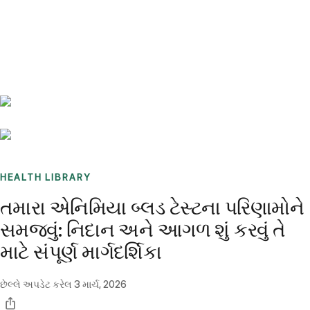
Benchmarks
Stories
FAQ
Sign up / Log in
HEALTH LIBRARY
તમારા એનિમિયા બ્લડ ટેસ્ટના પરિણામોને
સમજવું: નિદાન અને આગળ શું કરવું તે
માટે સંપૂર્ણ માર્ગદર્શિકા
છેલ્લે અપડેટ કરેલ
3 માર્ચ, 2026