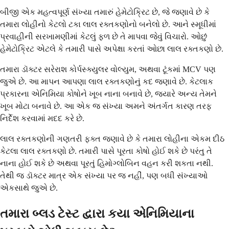
બીજી એક મહત્વપૂર્ણ સંખ્યા તમારું હેમેટોક્રિટ છે, જે જણાવે છે કે
તમારા લોહીનો કેટલો ટકા લાલ રક્તકણોનો બનેલો છે. આને સ્મૂધીમાં
પ્રવાહીની સરખામણીમાં કેટલું ફળ છે તે માપવા જેવું વિચારો. ઓછું
હેમેટોક્રિટ એટલે કે તમારી પાસે અપેક્ષા કરતાં ઓછા લાલ રક્તકણો છે.
તમારા ડૉક્ટર સરેરાશ કોર્પસ્ક્યુલર વોલ્યુમ, અથવા ટૂંકમાં MCV પણ
જુએ છે. આ માપન આપણા લાલ રક્તકણોનું કદ જણાવે છે. કેટલાક
પ્રકારના એનિમિયા કોષોને ખૂબ નાના બનાવે છે, જ્યારે અન્ય તેમને
ખૂબ મોટા બનાવે છે. આ એક જ સંખ્યા અમને અંતર્ગત કારણ તરફ
નિર્દેશ કરવામાં મદદ કરે છે.
લાલ રક્તકણોની ગણતરી ફક્ત જણાવે છે કે તમારા લોહીના એકમ દીઠ
કેટલા લાલ રક્તકણો છે. તમારી પાસે પૂરતા કોષો હોઈ શકે છે પરંતુ તે
નાના હોઈ શકે છે અથવા પૂરતું હિમોગ્લોબિન વહન કરી શકતા નથી.
તેથી જ ડૉક્ટર માત્ર એક સંખ્યા પર જ નહીં, પણ બધી સંખ્યાઓ
એકસાથે જુએ છે.
તમારા બ્લડ ટેસ્ટ દ્વારા કયા એનિમિયાના