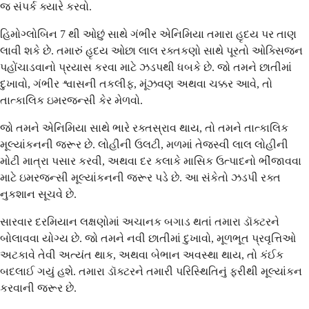
જ સંપર્ક ક્યારે કરવો.
હિમોગ્લોબિન 7 થી ઓછું સાથે ગંભીર એનિમિયા તમારા હૃદય પર તાણ
લાવી શકે છે. તમારું હૃદય ઓછા લાલ રક્તકણો સાથે પૂરતો ઓક્સિજન
પહોંચાડવાનો પ્રયાસ કરવા માટે ઝડપથી ધબકે છે. જો તમને છાતીમાં
દુખાવો, ગંભીર શ્વાસની તકલીફ, મૂંઝવણ અથવા ચક્કર આવે, તો
તાત્કાલિક ઇમરજન્સી કેર મેળવો.
જો તમને એનિમિયા સાથે ભારે રક્તસ્રાવ થાય, તો તમને તાત્કાલિક
મૂલ્યાંકનની જરૂર છે. લોહીની ઉલટી, મળમાં તેજસ્વી લાલ લોહીની
મોટી માત્રા પસાર કરવી, અથવા દર કલાકે માસિક ઉત્પાદનો ભીંજાવવા
માટે ઇમરજન્સી મૂલ્યાંકનની જરૂર પડે છે. આ સંકેતો ઝડપી રક્ત
નુકશાન સૂચવે છે.
સારવાર દરમિયાન લક્ષણોમાં અચાનક બગાડ થતાં તમારા ડૉક્ટરને
બોલાવવા યોગ્ય છે. જો તમને નવી છાતીમાં દુખાવો, મૂળભૂત પ્રવૃત્તિઓ
અટકાવે તેવી અત્યંત થાક, અથવા બેભાન અવસ્થા થાય, તો કંઈક
બદલાઈ ગયું હશે. તમારા ડૉક્ટરને તમારી પરિસ્થિતિનું ફરીથી મૂલ્યાંકન
કરવાની જરૂર છે.