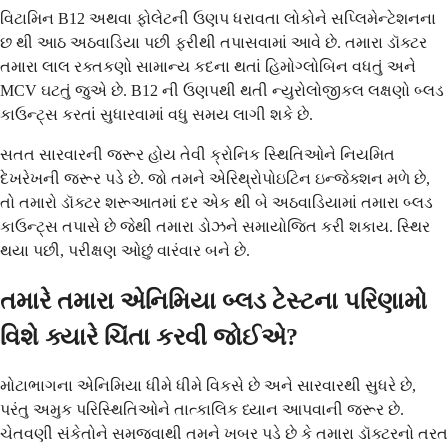
વિટામિન B12 અથવા ફોલેટની ઉણપ ધરાવતા લોકોને સપ્લિમેન્ટેશનના
છ થી આઠ અઠવાડિયા પછી ફરીથી તપાસવામાં આવે છે. તમારા ડૉક્ટર
તમારા લાલ રક્તકણો સામાન્ય કદના થતાં હિમોગ્લોબિન વધતું અને
MCV ઘટતું જુએ છે. B12 ની ઉણપથી થતી ન્યુરોલોજીકલ લક્ષણો બ્લડ
કાઉન્ટ્સ કરતાં સુધારવામાં વધુ સમય લાગી શકે છે.
સતત સારવારની જરૂર હોય તેવી ક્રોનિક સ્થિતિઓને નિયમિત
દેખરેખની જરૂર પડે છે. જો તમને એરિથ્રોપોઇટિન ઇન્જેક્શન મળે છે,
તો તમારો ડૉક્ટર શરૂઆતમાં દર એક થી બે અઠવાડિયામાં તમારા બ્લડ
કાઉન્ટ્સ તપાસે છે જેથી તમારા ડોઝને સમાયોજિત કરી શકાય. સ્થિર
થયા પછી, પરીક્ષણ ઓછું વારંવાર બને છે.
તમારે તમારા એનિમિયા બ્લડ ટેસ્ટના પરિણામો
વિશે ક્યારે ચિંતા કરવી જોઈએ?
મોટાભાગના એનિમિયા ધીમે ધીમે વિકસે છે અને સારવારથી સુધરે છે,
પરંતુ અમુક પરિસ્થિતિઓને તાત્કાલિક ધ્યાન આપવાની જરૂર છે.
ચેતવણી સંકેતોને સમજવાથી તમને ખબર પડે છે કે તમારા ડૉક્ટરનો તરત