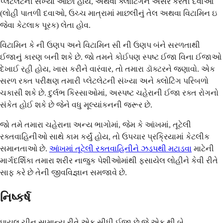
પ્લેટલેટની સંખ્યા ઓછી હોય, અથવા ક્લોટિંગને અસર કરતી દવાઓ
(લોહી પાતળી દવાઓ, ઉચ્ચ માત્રામાં માછલીનું તેલ અથવા વિટામિન ઇ
જેવા કેટલાક પૂરક) લેતા હોવ.
વિટામિન કે ની ઉણપ અને વિટામિન સી ની ઉણપ બંને સરળતાથી
ઈજાનું કારણ બની શકે છે. જો તમને કોઈપણ સ્પષ્ટ ઈજા વિના ઈજાઓ
દેખાઈ રહી હોય, ખાસ કરીને વારંવાર, તો તમારા ડૉક્ટરને જણાવો. એક
સરળ રક્ત પરીક્ષણ તમારી પ્લેટલેટની સંખ્યા અને ક્લોટિંગ પરિબળો
ચકાસી શકે છે. દુર્લભ કિસ્સાઓમાં, અસ્પષ્ટ ચહેરાની ઈજા રક્ત રોગનો
સંકેત હોઈ શકે છે જેને વધુ મૂલ્યાંકનની જરૂર છે.
જો તમે તમારા ચહેરાના અન્ય ભાગોમાં, જેમ કે આંખમાં, તૂટેલી
રક્તવાહિનીઓ સાથે કામ કર્યું હોય, તો ઉપચાર પ્રક્રિયામાં કેટલીક
સમાનતાઓ છે.
આંખમાં તૂટેલી રક્તવાહિનીને ઝડપથી મટાડવા
માટેની
માર્ગદર્શિકા તમારા શરીર નાજુક પેશીઓમાંથી ફસાયેલ લોહીને કેવી રીતે
સાફ કરે છે તેની જીવવિજ્ઞાન સમજાવે છે.
નિષ્કર્ષ
ઘાયલ ચીન સામાન્ય રીતે એક સીધી ઈજા છે જે એક થી બે