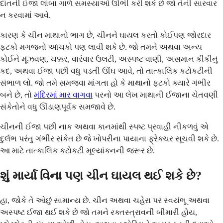
દાંતની ઈજા લાંબા ગાળે સમસ્યાઓ ઊભી કરી શકે છે જો તેની સારવાર
ન કરવામાં આવે.
કારણ કે ચીન માથાનો ભાગ છે, ચીનને ઘાયલ કરતો કોઈપણ જોરદાર
ફટકો મગજનો આંચકો પણ લાવી શકે છે. જો તમને અથવા અન્ય
કોઈને મૂંઝવણ, ચક્કર, વારંવાર ઉલટી, અસ્પષ્ટ વાણી, અસમાન કીકીનું
કદ, અથવા ઈજા પછી વધુ પડતી ઊંઘ આવે, તો તાત્કાલિક કટોકટીની
સંભાળ લો. જો તમે સમજવા માંગતા હો કે માથાનો ફટકો ક્યારે ગંભીર
બને છે, તો
મંદિરમાં માર વાગવા
પરનો આ લેખ માથાની ઈજાના ચેતવણી
સંકેતોને વધુ ઊંડાણપૂર્વક સમજાવે છે.
ચીનની ઈજા પછી નાક અથવા કાનમાંથી સ્પષ્ટ પ્રવાહી નીકળવું એ
દુર્લભ પરંતુ ગંભીર સંકેત છે જે ખોપરીના પાયાના ફ્રેક્ચર સૂચવી શકે છે.
આ માટે તાત્કાલિક કટોકટી મૂલ્યાંકનની જરૂર છે.
શું માર્યા વિના પણ ચીન ઘાયલ થઈ શકે છે?
હા, જોકે તે ઓછું સામાન્ય છે. ચીન અથવા ચહેરા પર સ્વયંભૂ અથવા
અસ્પષ્ટ ઈજા થઈ શકે છે જો તમને રક્તસ્ત્રાવની બીમારી હોય,