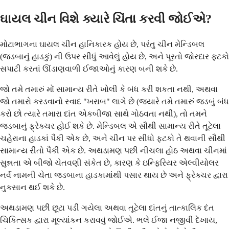
ઘાયલ ચીન વિશે ક્યારે ચિંતા કરવી જોઈએ?
મોટાભાગના ઘાયલ ચીન હાનિકારક હોય છે, પરંતુ ચીન મેન્ડિબલ
(જડબાનું હાડકું) ની ઉપર સીધું આવેલું હોય છે, અને પૂરતો જોરદાર ફટકો
સપાટી કરતાં ઊંડાણવાળી ઈજાઓનું કારણ બની શકે છે.
જો તમે તમારું મોં સામાન્ય રીતે ખોલી કે બંધ કરી શકતા નથી, અથવા
જો તમારો કરડવાનો સ્વાદ "ખરાબ" લાગે છે (જ્યારે તમે તમારું જડબું બંધ
કરો છો ત્યારે તમારા દાંત એકબીજા સાથે ગોઠવતા નથી), તો તમને
જડબાનું ફ્રેક્ચર હોઈ શકે છે. મેન્ડિબલ એ સૌથી સામાન્ય રીતે તૂટેલા
ચહેરાના હાડકાં પૈકી એક છે, અને ચીન પર સીધો ફટકો તે થવાની સૌથી
સામાન્ય રીતો પૈકી એક છે. અથડામણ પછી નીચલા હોઠ અથવા ચીનમાં
સુન્નતા એ બીજો ચેતવણી સંકેત છે, કારણ કે ઇન્ફિરિયર એલ્વીયોલર
નર્વ નામની ચેતા જડબાના હાડકામાંથી પસાર થાય છે અને ફ્રેક્ચર દ્વારા
નુકસાન થઈ શકે છે.
અથડામણ પછી છૂટા પડી ગયેલા અથવા તૂટેલા દાંતનું તાત્કાલિક દંત
ચિકિત્સક દ્વારા મૂલ્યાંકન કરાવવું જોઈએ. ભલે ઈજા નજીવી દેખાય,