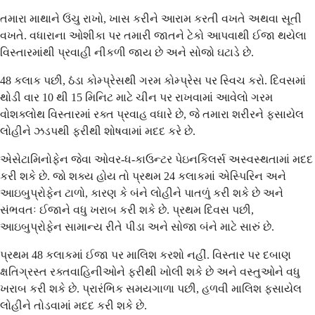
તમારા માથાને ઉંચુ રાખો, ખાસ કરીને આરામ કરતી વખતે અથવા સૂતી
વખતે. વધારાના ઓશીકા પર તમારી જાતને ટેકો આપવાથી ઈજા થયેલા
વિસ્તારમાંથી પ્રવાહી નીકળી જાય છે અને સોજો ઘટાડે છે.
48 કલાક પછી, ઠંડા કોમ્પ્રેસથી ગરમ કોમ્પ્રેસ પર સ્વિચ કરો. દિવસમાં
થોડી વાર 10 થી 15 મિનિટ માટે ચીન પર રાખવામાં આવેલો ગરમ
વોશક્લોથ વિસ્તારમાં રક્ત પ્રવાહ વધારે છે, જે તમારા શરીરને ફસાયેલ
લોહીને ઝડપથી ફરીથી શોષવામાં મદદ કરે છે.
એસેટામિનોફેન જેવા ઓવર-ધ-કાઉન્ટર પેઇનકિલર્સ અસ્વસ્થતામાં મદદ
કરી શકે છે. જો શક્ય હોય તો પ્રથમ 24 કલાકમાં એસ્પિરિન અને
આઇબુપ્રોફેન ટાળો, કારણ કે બંને લોહીને પાતળું કરી શકે છે અને
સંભવતઃ ઈજાને વધુ ખરાબ કરી શકે છે. પ્રથમ દિવસ પછી,
આઇબુપ્રોફેન સામાન્ય રીતે પીડા અને સોજા બંને માટે સારું છે.
પ્રથમ 48 કલાકમાં ઈજા પર માલિશ કરશો નહીં. વિસ્તાર પર દબાણ
ક્ષતિગ્રસ્ત રક્તવાહિનીઓને ફરીથી ખોલી શકે છે અને વસ્તુઓને વધુ
ખરાબ કરી શકે છે. પ્રારંભિક સમયગાળા પછી, હળવી માલિશ ફસાયેલ
લોહીને તોડવામાં મદદ કરી શકે છે.