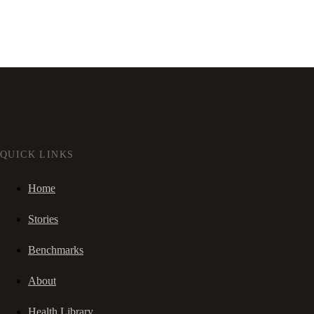
QUICK LINKS
Home
Stories
Benchmarks
About
Health Library