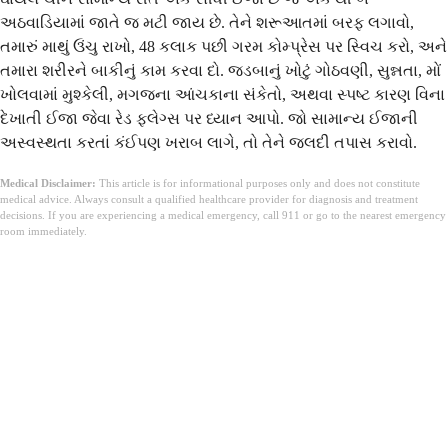
અઠવાડિયામાં જાતે જ મટી જાય છે. તેને શરૂઆતમાં બરફ લગાવો,
તમારું માથું ઉંચુ રાખો, 48 કલાક પછી ગરમ કોમ્પ્રેસ પર સ્વિચ કરો, અને
તમારા શરીરને બાકીનું કામ કરવા દો. જડબાનું ખોટું ગોઠવણી, સુન્નતા, મોં
ખોલવામાં મુશ્કેલી, મગજના આંચકાના સંકેતો, અથવા સ્પષ્ટ કારણ વિના
દેખાતી ઈજા જેવા રેડ ફ્લેગ્સ પર ધ્યાન આપો. જો સામાન્ય ઈજાની
અસ્વસ્થતા કરતાં કંઈપણ ખરાબ લાગે, તો તેને જલદી તપાસ કરાવો.
Medical Disclaimer:
This article is for informational purposes only and does not constitute
medical advice. Always consult a qualified healthcare provider for diagnosis and treatment
decisions. If you are experiencing a medical emergency, call 911 or go to the nearest emergency
room immediately.