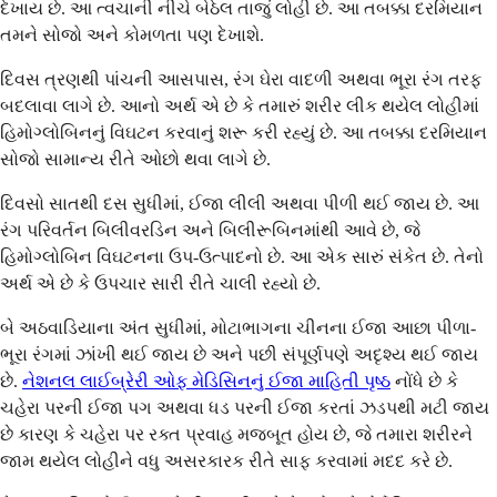
દેખાય છે. આ ત્વચાની નીચે બેઠેલ તાજું લોહી છે. આ તબક્કા દરમિયાન
તમને સોજો અને કોમળતા પણ દેખાશે.
દિવસ ત્રણથી પાંચની આસપાસ, રંગ ઘેરા વાદળી અથવા ભૂરા રંગ તરફ
બદલાવા લાગે છે. આનો અર્થ એ છે કે તમારું શરીર લીક થયેલ લોહીમાં
હિમોગ્લોબિનનું વિઘટન કરવાનું શરૂ કરી રહ્યું છે. આ તબક્કા દરમિયાન
સોજો સામાન્ય રીતે ઓછો થવા લાગે છે.
દિવસો સાતથી દસ સુધીમાં, ઈજા લીલી અથવા પીળી થઈ જાય છે. આ
રંગ પરિવર્તન બિલીવરડિન અને બિલીરૂબિનમાંથી આવે છે, જે
હિમોગ્લોબિન વિઘટનના ઉપ-ઉત્પાદનો છે. આ એક સારું સંકેત છે. તેનો
અર્થ એ છે કે ઉપચાર સારી રીતે ચાલી રહ્યો છે.
બે અઠવાડિયાના અંત સુધીમાં, મોટાભાગના ચીનના ઈજા આછા પીળા-
ભૂરા રંગમાં ઝાંખી થઈ જાય છે અને પછી સંપૂર્ણપણે અદૃશ્ય થઈ જાય
છે.
નેશનલ લાઈબ્રેરી ઓફ મેડિસિનનું ઈજા માહિતી પૃષ્ઠ
નોંધે છે કે
ચહેરા પરની ઈજા પગ અથવા ધડ પરની ઈજા કરતાં ઝડપથી મટી જાય
છે કારણ કે ચહેરા પર રક્ત પ્રવાહ મજબૂત હોય છે, જે તમારા શરીરને
જામ થયેલ લોહીને વધુ અસરકારક રીતે સાફ કરવામાં મદદ કરે છે.