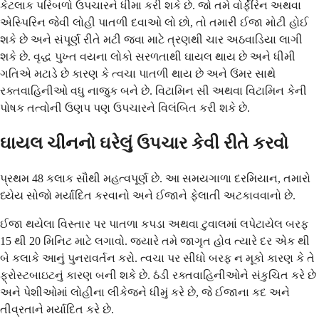
કેટલાક પરિબળો ઉપચારને ધીમા કરી શકે છે. જો તમે વોર્ફેરિન અથવા
એસ્પિરિન જેવી લોહી પાતળી દવાઓ લો છો, તો તમારી ઈજા મોટી હોઈ
શકે છે અને સંપૂર્ણ રીતે મટી જવા માટે ત્રણથી ચાર અઠવાડિયા લાગી
શકે છે. વૃદ્ધ પુખ્ત વયના લોકો સરળતાથી ઘાયલ થાય છે અને ધીમી
ગતિએ મટાડે છે કારણ કે ત્વચા પાતળી થાય છે અને ઉંમર સાથે
રક્તવાહિનીઓ વધુ નાજુક બને છે. વિટામિન સી અથવા વિટામિન કેની
પોષક તત્વોની ઉણપ પણ ઉપચારને વિલંબિત કરી શકે છે.
ઘાયલ ચીનનો ઘરેલું ઉપચાર કેવી રીતે કરવો
પ્રથમ 48 કલાક સૌથી મહત્વપૂર્ણ છે. આ સમયગાળા દરમિયાન, તમારો
ધ્યેય સોજો મર્યાદિત કરવાનો અને ઈજાને ફેલાતી અટકાવવાનો છે.
ઈજા થયેલા વિસ્તાર પર પાતળા કપડા અથવા ટુવાલમાં લપેટાયેલ બરફ
15 થી 20 મિનિટ માટે લગાવો. જ્યારે તમે જાગૃત હોવ ત્યારે દર એક થી
બે કલાકે આનું પુનરાવર્તન કરો. ત્વચા પર સીધો બરફ ન મૂકો કારણ કે તે
ફ્રોસ્ટબાઇટનું કારણ બની શકે છે. ઠંડી રક્તવાહિનીઓને સંકુચિત કરે છે
અને પેશીઓમાં લોહીના લીકેજને ધીમું કરે છે, જે ઈજાના કદ અને
તીવ્રતાને મર્યાદિત કરે છે.