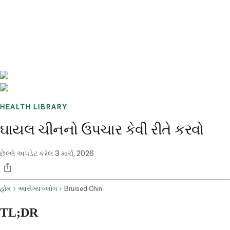
Benchmarks
Stories
FAQ
Sign up / Log in
HEALTH LIBRARY
ઘાયલ ચીનનો ઉપચાર કેવી રીતે કરવો
છેલ્લે અપડેટ કરેલ
3 માર્ચ, 2026
હોમ
આરોગ્ય બ્લોગ
Bruised Chin
TL;DR