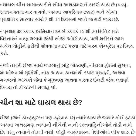
• ઘાયલ ચીન સામાન્ય રીતે સીધા અથડામણને કારણે થાય છે (પડવું,
રમતગમતમાં માર વાગવો, અથવા આકસ્મિક ટક્કર) અને યોગ્ય
પ્રાથમિક સારવાર સાથે 7 થી 14 દિવસમાં જાતે જ મટી જાય છે.
• પ્રથમ 48 કલાક દરમિયાન દર બે કલાકે 15 થી 20 મિનિટ માટે
વિસ્તારને બરફ લગાવો જેથી સોજો ઓછો થાય, પછી શરીરને જામ
થયેલ લોહીને ફરીથી શોષવામાં મદદ કરવા માટે ગરમ કોમ્પ્રેસ પર સ્વિચ
કરો.
• જો તમારી ઈજા સાથે જડબાનું ખોટું ગોઠવણી, નીચલા હોઠમાં સુન્નતા,
મોં ખોલવામાં મુશ્કેલી, નાક અથવા કાનમાંથી સ્પષ્ટ પ્રવાહી, અથવા
મગજનો આંચકો જેવા કે મૂંઝવણ અથવા વારંવાર ઉલટી જેવા લક્ષણો
દેખાય તો ડૉક્ટરની સલાહ લો.
ચીન શા માટે ઘાયલ થાય છે?
ઈજા (જેને કોન્ટ્યુઝન પણ કહેવાય છે) ત્યારે થાય છે જ્યારે કોઈ ફટકો
અથવા અથડામણ ત્વચાની નીચેની નાની રક્તવાહિનીઓને તોડી નાખે
છે, પરંતુ ત્વચાને તોડતી નથી. લોહી આસપાસના પેશીઓમાં લીક થાય છે