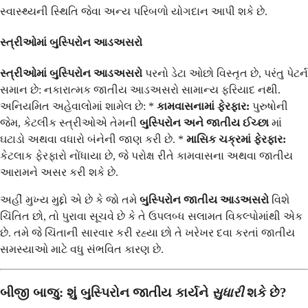
સ્વાસ્થ્યની સ્થિતિ જેવા અન્ય પરિબળો યોગદાન આપી શકે છે.
સ્ત્રીઓમાં બુસ્પિરોન આડઅસરો
સ્ત્રીઓમાં બુસ્પિરોન આડઅસરો
પરનો ડેટા ઓછો વિસ્તૃત છે, પરંતુ પેટર્ન
સમાન છે: નકારાત્મક જાતીય આડઅસરો સામાન્ય ફરિયાદ નથી.
અનિયમિત અહેવાલોમાં શામેલ છે: *
કામવાસનામાં ફેરફાર:
પુરુષોની
જેમ, કેટલીક સ્ત્રીઓએ તેમની
બુસ્પિરોન અને જાતીય ઈચ્છા
માં
ઘટાડો અથવા વધારો બંનેની જાણ કરી છે. *
માસિક ચક્રમાં ફેરફાર:
કેટલાક ફેરફારો નોંધાયા છે, જે પરોક્ષ રીતે કામવાસના અથવા જાતીય
આરામને અસર કરી શકે છે.
અહીં મુખ્ય મુદ્દો એ છે કે જો તમે
બુસ્પિરોન જાતીય આડઅસરો
વિશે
ચિંતિત છો, તો પુરાવા સૂચવે છે કે તે ઉપલબ્ધ સલામત વિકલ્પોમાંથી એક
છે. તમે જે ચિંતાની સારવાર કરી રહ્યા છો તે ખરેખર દવા કરતાં જાતીય
સમસ્યાઓ માટે વધુ સંભવિત કારણ છે.
બીજી બાજુ: શું બુસ્પિરોન જાતીય કાર્યને
સુધારી
શકે છે?