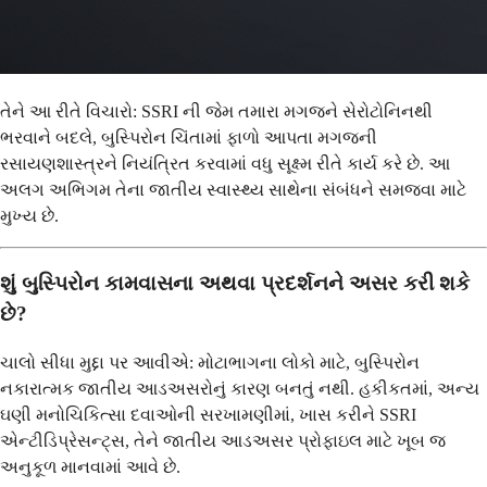
તેને આ રીતે વિચારો: SSRI ની જેમ તમારા મગજને સેરોટોનિનથી
ભરવાને બદલે, બુસ્પિરોન ચિંતામાં ફાળો આપતા મગજની
રસાયણશાસ્ત્રને નિયંત્રિત કરવામાં વધુ સૂક્ષ્મ રીતે કાર્ય કરે છે. આ
અલગ અભિગમ તેના જાતીય સ્વાસ્થ્ય સાથેના સંબંધને સમજવા માટે
મુખ્ય છે.
શું બુસ્પિરોન કામવાસના અથવા પ્રદર્શનને અસર કરી શકે
છે?
ચાલો સીધા મુદ્દા પર આવીએ: મોટાભાગના લોકો માટે, બુસ્પિરોન
નકારાત્મક જાતીય આડઅસરોનું કારણ બનતું નથી. હકીકતમાં, અન્ય
ઘણી મનોચિકિત્સા દવાઓની સરખામણીમાં, ખાસ કરીને SSRI
એન્ટીડિપ્રેસન્ટ્સ, તેને જાતીય આડઅસર પ્રોફાઇલ માટે ખૂબ જ
અનુકૂળ માનવામાં આવે છે.