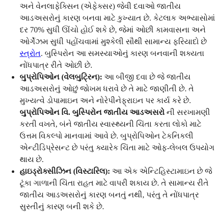
અને વેનલાફેક્સિન (એફેક્સર) જેવી દવાઓ જાતીય
આડઅસરોનું કારણ બનવા માટે કુખ્યાત છે. કેટલાક અભ્યાસોમાં
દર 70% સુધી ઊંચો હોઈ શકે છે, જેમાં ઓછી કામવાસના અને
ઓર્ગેઝમ સુધી પહોંચવામાં મુશ્કેલી સૌથી સામાન્ય ફરિયાદો છે
સ્ત્રોત
. બુસ્પિરોન આ સમસ્યાઓનું કારણ બનવાની શક્યતા
નોંધપાત્ર રીતે ઓછી છે.
બુપ્રોપિઓન (વેલબુટ્રિન):
આ બીજી દવા છે જે જાતીય
આડઅસરોનું ઓછું જોખમ ધરાવે છે તે માટે જાણીતી છે. તે
મુખ્યત્વે ડોપામાઇન અને નોરેપીનેફ્રાઇન પર કાર્ય કરે છે.
બુપ્રોપિઓન વિ. બુસ્પિરોન જાતીય આડઅસરો
ની સરખામણી
કરતી વખતે, બંને જાતીય સ્વાસ્થ્યની ચિંતા કરતા લોકો માટે
ઉત્તમ વિકલ્પો માનવામાં આવે છે. બુપ્રોપિઓન ટેકનિકલી
એન્ટીડિપ્રેસન્ટ છે પરંતુ ક્યારેક ચિંતા માટે ઓફ-લેબલ ઉપયોગ
થાય છે.
હાઇડ્રોક્સીઝિન (વિસ્ટારિલ):
આ એક એન્ટિહિસ્ટામાઇન છે જે
ટૂંકા ગાળાની ચિંતા રાહત માટે વાપરી શકાય છે. તે સામાન્ય રીતે
જાતીય આડઅસરોનું કારણ બનતું નથી, પરંતુ તે નોંધપાત્ર
સુસ્તીનું કારણ બની શકે છે.