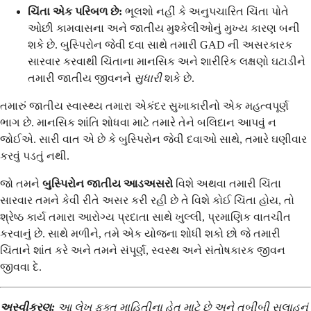
ચિંતા એક પરિબળ છે:
ભૂલશો નહીં કે અનુપચારિત ચિંતા પોતે
ઓછી કામવાસના અને જાતીય મુશ્કેલીઓનું મુખ્ય કારણ બની
શકે છે. બુસ્પિરોન જેવી દવા સાથે તમારી GAD ની અસરકારક
સારવાર કરવાથી ચિંતાના માનસિક અને શારીરિક લક્ષણો ઘટાડીને
તમારી જાતીય જીવનને
સુધારી
શકે છે.
તમારું જાતીય સ્વાસ્થ્ય તમારા એકંદર સુખાકારીનો એક મહત્વપૂર્ણ
ભાગ છે. માનસિક શાંતિ શોધવા માટે તમારે તેને બલિદાન આપવું ન
જોઈએ. સારી વાત એ છે કે બુસ્પિરોન જેવી દવાઓ સાથે, તમારે ઘણીવાર
કરવું પડતું નથી.
જો તમને
બુસ્પિરોન જાતીય આડઅસરો
વિશે અથવા તમારી ચિંતા
સારવાર તમને કેવી રીતે અસર કરી રહી છે તે વિશે કોઈ ચિંતા હોય, તો
શ્રેષ્ઠ કાર્ય તમારા આરોગ્ય પ્રદાતા સાથે ખુલ્લી, પ્રમાણિક વાતચીત
કરવાનું છે. સાથે મળીને, તમે એક યોજના શોધી શકો છો જે તમારી
ચિંતાને શાંત કરે અને તમને સંપૂર્ણ, સ્વસ્થ અને સંતોષકારક જીવન
જીવવા દે.
અસ્વીકરણ:
આ લેખ ફક્ત માહિતીના હેતુ માટે છે અને તબીબી સલાહનું