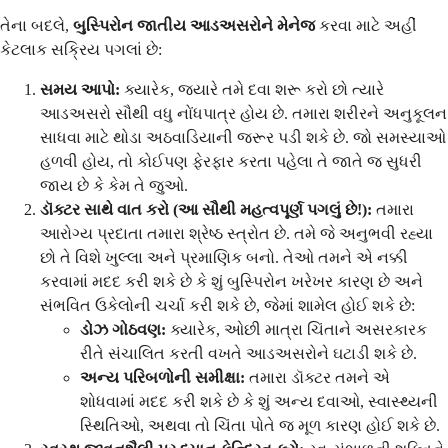
તેના બદલે,
બુસ્પિરોન જાતીય આડઅસરોને મેનેજ
કરવા માટે અહીં
કેટલાક સક્રિય પગલાં છે:
સમય આપો:
ક્યારેક, જ્યારે તમે દવા શરૂ કરો છો ત્યારે
આડઅસરો સૌથી વધુ નોંધપાત્ર હોય છે. તમારા શરીરને અનુકૂલન
સાધવા માટે થોડા અઠવાડિયાની જરૂર પડી શકે છે. જો સમસ્યાઓ
હળવી હોય, તો કોઈપણ ફેરફાર કરતા પહેલા તે જાતે જ સુધરી
જાય છે કે કેમ તે જુઓ.
ડૉક્ટર સાથે વાત કરો (આ સૌથી મહત્વપૂર્ણ પગલું છે!):
તમારા
આરોગ્ય પ્રદાતા તમારા શ્રેષ્ઠ સ્ત્રોત છે. તમે જે અનુભવી રહ્યા
છો તે વિશે ખુલ્લા અને પ્રમાણિક બનો. તેઓ તમને એ નક્કી
કરવામાં મદદ કરી શકે છે કે શું બુસ્પિરોન ખરેખર કારણ છે અને
સંભવિત ઉકેલોની ચર્ચા કરી શકે છે, જેમાં શામેલ હોઈ શકે છે:
ડોઝ ગોઠવણ:
ક્યારેક, ઓછી માત્રા ચિંતાને અસરકારક
રીતે સંચાલિત કરતી વખતે આડઅસરોને ઘટાડી શકે છે.
અન્ય પરિબળોની સમીક્ષા:
તમારા ડૉક્ટર તમને એ
શોધવામાં મદદ કરી શકે છે કે શું અન્ય દવાઓ, સ્વાસ્થ્યની
સ્થિતિઓ, અથવા તો ચિંતા પોતે જ મૂળ કારણ હોઈ શકે છે.