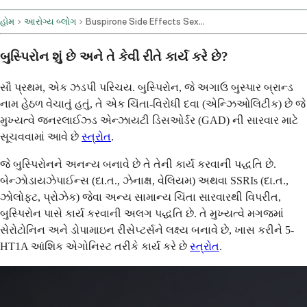
હોમ
આરોગ્ય બ્લોગ
Buspirone Side Effects Sexually
બુસ્પિરોન શું છે અને તે કેવી રીતે કાર્ય કરે છે?
સૌ પ્રથમ, એક ઝડપી પરિચય. બુસ્પિરોન, જે અગાઉ બુસ્પાર બ્રાન્ડ
નામ હેઠળ વેચાતું હતું, તે એક ચિંતા-વિરોધી દવા (એન્ઝિઓલિટીક) છે જે
મુખ્યત્વે જનરલાઈઝ્ડ એન્ઝાયટી ડિસઓર્ડર (GAD) ની સારવાર માટે
સૂચવવામાં આવે છે
સ્ત્રોત
.
જે બુસ્પિરોનને અનન્ય બનાવે છે તે તેની કાર્ય કરવાની પદ્ધતિ છે.
બેન્ઝોડાયઝેપાઈન્સ (દા.ત., ઝેનાક્ષ, વેલિયમ) અથવા SSRIs (દા.ત.,
ઝોલોફ્ટ, પ્રોઝેક) જેવા અન્ય સામાન્ય ચિંતા સારવારથી વિપરીત,
બુસ્પિરોન પાસે કાર્ય કરવાની અલગ પદ્ધતિ છે. તે મુખ્યત્વે મગજમાં
સેરોટોનિન અને ડોપામાઇન રીસેપ્ટર્સને લક્ષ્ય બનાવે છે, ખાસ કરીને 5-
HT1A આંશિક એગોનિસ્ટ તરીકે કાર્ય કરે છે
સ્ત્રોત
.