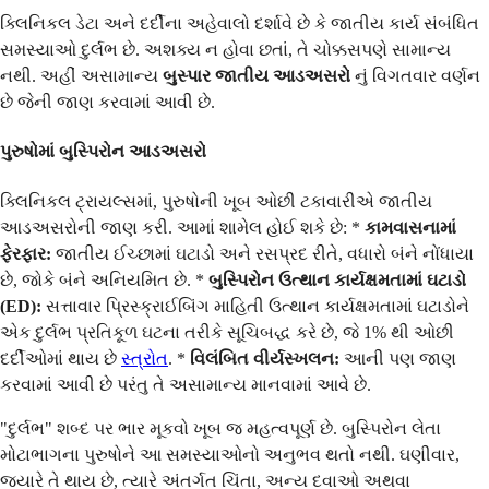
ક્લિનિકલ ડેટા અને દર્દીના અહેવાલો દર્શાવે છે કે જાતીય કાર્ય સંબંધિત
સમસ્યાઓ દુર્લભ છે. અશક્ય ન હોવા છતાં, તે ચોક્કસપણે સામાન્ય
નથી. અહીં અસામાન્ય
બુસ્પાર જાતીય આડઅસરો
નું વિગતવાર વર્ણન
છે જેની જાણ કરવામાં આવી છે.
પુરુષોમાં બુસ્પિરોન આડઅસરો
ક્લિનિકલ ટ્રાયલ્સમાં, પુરુષોની ખૂબ ઓછી ટકાવારીએ જાતીય
આડઅસરોની જાણ કરી. આમાં શામેલ હોઈ શકે છે: *
કામવાસનામાં
ફેરફાર:
જાતીય ઈચ્છામાં ઘટાડો અને રસપ્રદ રીતે, વધારો બંને નોંધાયા
છે, જોકે બંને અનિયમિત છે. *
બુસ્પિરોન ઉત્થાન કાર્યક્ષમતામાં ઘટાડો
(ED):
સત્તાવાર પ્રિસ્ક્રાઈબિંગ માહિતી ઉત્થાન કાર્યક્ષમતામાં ઘટાડોને
એક દુર્લભ પ્રતિકૂળ ઘટના તરીકે સૂચિબદ્ધ કરે છે, જે 1% થી ઓછી
દર્દીઓમાં થાય છે
સ્ત્રોત
. *
વિલંબિત વીર્યસ્ખલન:
આની પણ જાણ
કરવામાં આવી છે પરંતુ તે અસામાન્ય માનવામાં આવે છે.
"દુર્લભ" શબ્દ પર ભાર મૂકવો ખૂબ જ મહત્વપૂર્ણ છે. બુસ્પિરોન લેતા
મોટાભાગના પુરુષોને આ સમસ્યાઓનો અનુભવ થતો નથી. ઘણીવાર,
જ્યારે તે થાય છે, ત્યારે અંતર્ગત ચિંતા, અન્ય દવાઓ અથવા