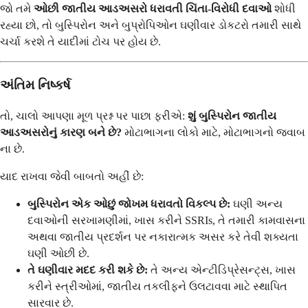
જો તમે
ઓછી જાતીય આડઅસરો ધરાવતી ચિંતા-વિરોધી દવાઓ
શોધી
રહ્યા છો, તો બુસ્પિરોન અને બુપ્રોપિઓન ઘણીવાર ડોકટરો તમારી સાથે
ચર્ચા કરશે તે યાદીમાં ટોચ પર હોય છે.
અંતિમ નિષ્કર્ષ
તો, ચાલો આપણા મૂળ પ્રશ્ન પર પાછા ફરીએ:
શું બુસ્પિરોન જાતીય
આડઅસરોનું કારણ બને છે?
મોટાભાગના લોકો માટે, મોટાભાગનો જવાબ
ના છે.
યાદ રાખવા જેવી બાબતો અહીં છે:
બુસ્પિરોન એક ઓછું જોખમ ધરાવતો વિકલ્પ છે:
ઘણી અન્ય
દવાઓની સરખામણીમાં, ખાસ કરીને SSRIs, તે તમારી કામવાસના
અથવા જાતીય પ્રદર્શન પર નકારાત્મક અસર કરે તેવી શક્યતા
ઘણી ઓછી છે.
તે ઘણીવાર મદદ કરી શકે છે:
તે અન્ય એન્ટીડિપ્રેસન્ટ્સ, ખાસ
કરીને સ્ત્રીઓમાં, જાતીય તકલીફને ઉલટાવવા માટે સ્થાપિત
સારવાર છે.