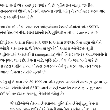
જ્યાં વાર્તા એક રસપ્રદ વળાંક લે છે. બુસ્પિરોન માત્ર જાતીય
સમસ્યાઓ ઊભી કરે તેવી શક્યતા નથી, પરંતુ તે
તેમાં મદદ
કરવા માટે
પણ જાણીતું બન્યું છે.
આ દવાનો સૌથી સામાન્ય ઓફ-લેબલ ઉપયોગોમાંનો એક
SSRI-
સંબંધિત જાતીય સમસ્યાઓ માટે બુસ્પિરોન
ની સારવાર તરીકે છે.
ડિપ્રેશન અથવા ચિંતા માટે SSRIs અથવા SNRIs લેતા ઘણા લોકોને
ઓછી કામવાસના, ઉત્તેજનામાં મુશ્કેલી અથવા ઓર્ગેઝમ સુધી
પહોંચવામાં અસમર્થતા (anorgasmia) જેવી નિરાશાજનક આડઅસરોનો
અનુભવ થાય છે. તેમના માટે, બુસ્પિરોન ગેમ-ચેન્જર બની શકે છે.
ડોકટરો ઘણીવાર આ ચોક્કસ સમસ્યાઓને દૂર કરવા માટે તેને "એડ-
ઓન" ઉપચાર તરીકે સૂચવે છે.
પરંતુ શું તે કામ કરે છે? 1999 ના એક મુખ્ય અભ્યાસે મજબૂત પુરાવા પૂરા
પાડ્યા. સંશોધકોએ SSRI દવાને કારણે જાતીય તકલીફ અનુભવતા
દર્દીઓ પર ધ્યાન આપ્યું. તેઓએ જોયું કે:
જે દર્દીઓએ તેમના ઉપચારમાં બુસ્પિરોન ઉમેર્યું હતું તેમના
લગભગ 58% દર્દીઓએ તેમની જાતીય કાર્યમાં નોંધપાત્ર