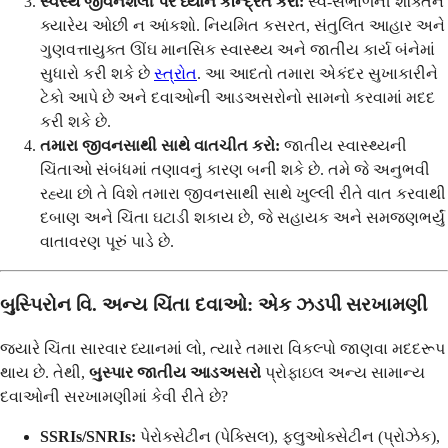
સ્વસ્થ જીવનશૈલી પર ધ્યાન કેન્દ્રિત કરો:
સ્વ-સંભાળની શક્તિને
ક્યારેય ઓછી ન આંકશો. નિયમિત કસરત, સંતુલિત આહાર અને
ગુણવત્તાયુક્ત ઊંઘ માનસિક સ્વાસ્થ્ય અને જાતીય કાર્ય બંનેમાં
સુધારો કરી શકે છે
સ્ત્રોત
. આ આદતો તમારા એકંદર સુખાકારીને
ટેકો આપે છે અને દવાઓની આડઅસરોનો સામનો કરવામાં મદદ
કરી શકે છે.
તમારા જીવનસાથી સાથે વાતચીત કરો:
જાતીય સ્વાસ્થ્યની
ચિંતાઓ સંબંધમાં તણાવનું કારણ બની શકે છે. તમે જે અનુભવી
રહ્યા છો તે વિશે તમારા જીવનસાથી સાથે ખુલ્લી રીતે વાત કરવાથી
દબાણ અને ચિંતા ઘટાડી શકાય છે, જે સહાયક અને સમજણભર્યું
વાતાવરણ પૂરું પાડે છે.
બુસ્પિરોન વિ. અન્ય ચિંતા દવાઓ: એક ઝડપી સરખામણી
જ્યારે ચિંતા સારવાર ધ્યાનમાં લો, ત્યારે તમારા વિકલ્પો જાણવા મદદરૂપ
થાય છે. તેથી,
બુસ્પાર જાતીય આડઅસરો
પ્રોફાઇલ અન્ય સામાન્ય
દવાઓની સરખામણીમાં કેવી રીતે છે?
SSRIs/SNRIs:
પેરોક્સેટીન (પેક્સિલ), ફ્લુઓક્સેટીન (પ્રોઝેક),