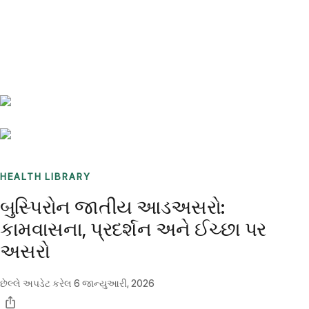
Benchmarks
Stories
FAQ
Sign up / Log in
HEALTH LIBRARY
બુસ્પિરોન જાતીય આડઅસરો:
કામવાસના, પ્રદર્શન અને ઈચ્છા પર
અસરો
છેલ્લે અપડેટ કરેલ
6 જાન્યુઆરી, 2026