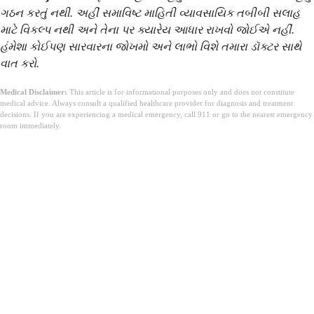
ગઠન કરતું નથી. અહીં સમાવિષ્ટ માહિતી વ્યાવસાયિક તબીબી સલાહ
માટે વિકલ્પ નથી અને તેના પર ક્યારેય આધાર રાખવો જોઈએ નહીં.
હંમેશા કોઈપણ સારવારના જોખમો અને લાભો વિશે તમારા ડૉક્ટર સાથે
વાત કરો.
Medical Disclaimer:
This article is for informational purposes only and does not constitute
medical advice. Always consult a qualified healthcare provider for diagnosis and treatment
decisions. If you are experiencing a medical emergency, call 911 or go to the nearest emergency
room immediately.