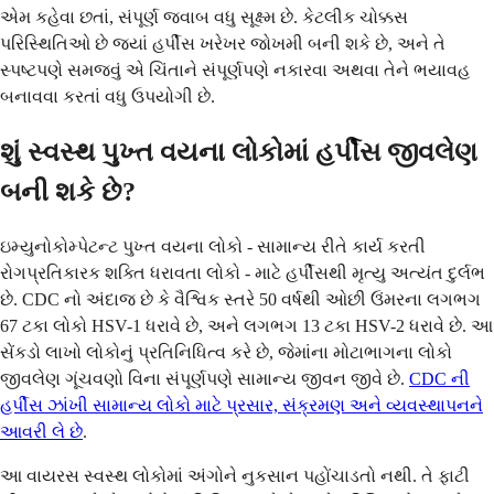
એમ કહેવા છતાં, સંપૂર્ણ જવાબ વધુ સૂક્ષ્મ છે. કેટલીક ચોક્કસ
પરિસ્થિતિઓ છે જ્યાં હર્પીસ ખરેખર જોખમી બની શકે છે, અને તે
સ્પષ્ટપણે સમજવું એ ચિંતાને સંપૂર્ણપણે નકારવા અથવા તેને ભયાવહ
બનાવવા કરતાં વધુ ઉપયોગી છે.
શું સ્વસ્થ પુખ્ત વયના લોકોમાં હર્પીસ જીવલેણ
બની શકે છે?
ઇમ્યુનોકોમ્પેટન્ટ પુખ્ત વયના લોકો - સામાન્ય રીતે કાર્ય કરતી
રોગપ્રતિકારક શક્તિ ધરાવતા લોકો - માટે હર્પીસથી મૃત્યુ અત્યંત દુર્લભ
છે. CDC નો અંદાજ છે કે વૈશ્વિક સ્તરે 50 વર્ષથી ઓછી ઉંમરના લગભગ
67 ટકા લોકો HSV-1 ધરાવે છે, અને લગભગ 13 ટકા HSV-2 ધરાવે છે. આ
સેંકડો લાખો લોકોનું પ્રતિનિધિત્વ કરે છે, જેમાંના મોટાભાગના લોકો
જીવલેણ ગૂંચવણો વિના સંપૂર્ણપણે સામાન્ય જીવન જીવે છે.
CDC ની
હર્પીસ ઝાંખી સામાન્ય લોકો માટે પ્રસાર, સંક્રમણ અને વ્યવસ્થાપનને
આવરી લે છે
.
આ વાયરસ સ્વસ્થ લોકોમાં અંગોને નુકસાન પહોંચાડતો નથી. તે ફાટી