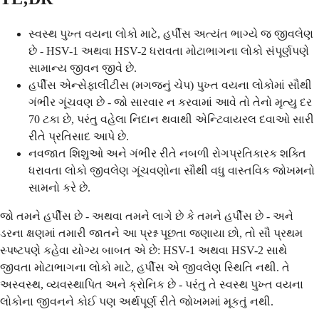
સ્વસ્થ પુખ્ત વયના લોકો માટે, હર્પીસ અત્યંત ભાગ્યે જ જીવલેણ
છે - HSV-1 અથવા HSV-2 ધરાવતા મોટાભાગના લોકો સંપૂર્ણપણે
સામાન્ય જીવન જીવે છે.
હર્પીસ એન્સેફાલીટીસ (મગજનું ચેપ) પુખ્ત વયના લોકોમાં સૌથી
ગંભીર ગૂંચવણ છે - જો સારવાર ન કરવામાં આવે તો તેનો મૃત્યુ દર
70 ટકા છે, પરંતુ વહેલા નિદાન થવાથી એન્ટિવાયરલ દવાઓ સારી
રીતે પ્રતિસાદ આપે છે.
નવજાત શિશુઓ અને ગંભીર રીતે નબળી રોગપ્રતિકારક શક્તિ
ધરાવતા લોકો જીવલેણ ગૂંચવણોના સૌથી વધુ વાસ્તવિક જોખમનો
સામનો કરે છે.
જો તમને હર્પીસ છે - અથવા તમને લાગે છે કે તમને હર્પીસ છે - અને
ડરના ક્ષણમાં તમારી જાતને આ પ્રશ્ન પૂછતા જણાયા છો, તો સૌ પ્રથમ
સ્પષ્ટપણે કહેવા યોગ્ય બાબત એ છે: HSV-1 અથવા HSV-2 સાથે
જીવતા મોટાભાગના લોકો માટે, હર્પીસ એ જીવલેણ સ્થિતિ નથી. તે
અસ્વસ્થ, વ્યવસ્થાપિત અને ક્રોનિક છે - પરંતુ તે સ્વસ્થ પુખ્ત વયના
લોકોના જીવનને કોઈ પણ અર્થપૂર્ણ રીતે જોખમમાં મૂકતું નથી.