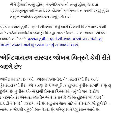
રીતે ફેલાઈ રહ્યું હોય, નેક્રોટિક બની રહ્યું હોય, અથવા
પ્રમાણભૂત એન્ટિવાયરલ ડોઝનો પ્રતિસાદ ન આપી રહ્યું હોય
તેનું તાત્કાલિક મૂલ્યાંકન કરવું જોઈએ.
પ્રથમ વખત હર્પીસ ફાટી નીકળવા કેવું લાગે છે તેની વિગતવાર ઝાંખી
માટે - જેમાં લાક્ષણિક લક્ષણો વિરુદ્ધ તાત્કાલિક ધ્યાન આપવા યોગ્ય
લક્ષણો શામેલ છે,
પ્રથમ હર્પીસ ફાટી નીકળવા પરનો આ ઝાંખી શું
અપેક્ષા રાખવી અને શું ધ્યાન રાખવું તે આવરી લે છે
.
એન્ટિવાયરલ સારવાર જોખમ ચિત્રને કેવી રીતે
બદલે છે?
એન્ટિવાયરલ દવાઓ - એસાયક્લોવીર, વેલાસાયક્લોવીર અને
ફેમસાયક્લોવીર - એ કારણ છે કે આધુનિક યુગમાં હર્પીસ સંબંધિત મૃત્યુ
દુર્લભ છે. હર્પીસ એન્સેફાલીટીસના કિસ્સામાં, વહેલી શરૂ થયેલ
ઇન્ટ્રાવેનસ એસાયક્લોવીર એ સારવાર છે જે મૃત્યુદરને 70 ટકાથી
ઘટાડીને 10 થી 20 ટકા કરે છે. મહત્તમ લાભ માટેનો સમયગાળો ટૂંકો છે -
સારવાર જેટલી વહેલી શરૂ થાય છે, પરિણામ તેટલું સારું આવે છે.