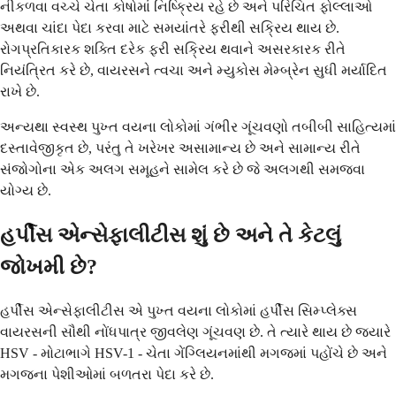
નીકળવા વચ્ચે ચેતા કોષોમાં નિષ્ક્રિય રહે છે અને પરિચિત ફોલ્લાઓ
અથવા ચાંદા પેદા કરવા માટે સમયાંતરે ફરીથી સક્રિય થાય છે.
રોગપ્રતિકારક શક્તિ દરેક ફરી સક્રિય થવાને અસરકારક રીતે
નિયંત્રિત કરે છે, વાયરસને ત્વચા અને મ્યુકોસ મેમ્બ્રેન સુધી મર્યાદિત
રાખે છે.
અન્યથા સ્વસ્થ પુખ્ત વયના લોકોમાં ગંભીર ગૂંચવણો તબીબી સાહિત્યમાં
દસ્તાવેજીકૃત છે, પરંતુ તે ખરેખર અસામાન્ય છે અને સામાન્ય રીતે
સંજોગોના એક અલગ સમૂહને સામેલ કરે છે જે અલગથી સમજવા
યોગ્ય છે.
હર્પીસ એન્સેફાલીટીસ શું છે અને તે કેટલું
જોખમી છે?
હર્પીસ એન્સેફાલીટીસ એ પુખ્ત વયના લોકોમાં હર્પીસ સિમ્પ્લેક્સ
વાયરસની સૌથી નોંધપાત્ર જીવલેણ ગૂંચવણ છે. તે ત્યારે થાય છે જ્યારે
HSV - મોટાભાગે HSV-1 - ચેતા ગેંગ્લિયનમાંથી મગજમાં પહોંચે છે અને
મગજના પેશીઓમાં બળતરા પેદા કરે છે.