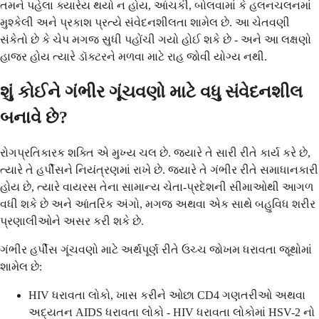
તમને પહેલા ક્યારેય થયો ન હોય, આંચકી, બોલવામાં કે હલનચલનમાં
મુશ્કેલી અને પ્રકાશ પ્રત્યે સંવેદનશીલતા શામેલ છે. આ ચેતવણી
સંકેતો છે કે ચેપ મગજ સુધી પહોંચી ગયો હોઈ શકે છે - અને આ લક્ષણો
હાજર હોય ત્યારે ડૉક્ટરને મળવા માટે રાહ જોવી યોગ્ય નથી.
શું કોઈને ગંભીર ગૂંચવણો માટે વધુ સંવેદનશીલ
બનાવે છે?
રોગપ્રતિકારક શક્તિ એ મુખ્ય ચલ છે. જ્યારે તે સારી રીતે કાર્ય કરે છે,
ત્યારે તે હર્પીસને નિયંત્રણમાં રાખે છે. જ્યારે તે ગંભીર રીતે સમાધાનકારી
હોય છે, ત્યારે વાયરસ તેના સામાન્ય ચેતા-પ્રદેશની સીમાઓથી આગળ
વધી શકે છે અને આંતરિક અંગો, મગજ અથવા એક સાથે બહુવિધ શરીર
પ્રણાલીઓને અસર કરી શકે છે.
ગંભીર હર્પીસ ગૂંચવણો માટે અર્થપૂર્ણ રીતે ઉચ્ચ જોખમ ધરાવતા જૂથોમાં
શામેલ છે:
HIV ધરાવતા લોકો, ખાસ કરીને ઓછા CD4 ગણતરીઓ અથવા
અદ્યતન AIDS ધરાવતા લોકો - HIV ધરાવતા લોકોમાં HSV-2 નો