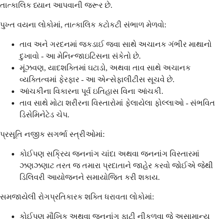
તાત્કાલિક ધ્યાન આપવાની જરૂર છે.
પુખ્ત વયના લોકોમાં, તાત્કાલિક કટોકટી સંભાળ મેળવો:
તાવ અને ગરદનમાં જકડાઈ જવા સાથે અચાનક ગંભીર માથાનો
દુખાવો - આ મેનિન્જાઇટિસના સંકેતો છે.
મૂંઝવણ, યાદશક્તિમાં ઘટાડો, અથવા તાવ સાથે અચાનક
વ્યક્તિત્વમાં ફેરફાર - આ એન્સેફાલીટીસ સૂચવે છે.
આંચકીના વિકારના પૂર્વ ઇતિહાસ વિના આંચકી.
તાવ સાથે મોટા શરીરના વિસ્તારોમાં ફેલાયેલા ફોલ્લાઓ - સંભવિત
ડિસેમિનેટેડ ચેપ.
પ્રસૂતિ નજીક સગર્ભા સ્ત્રીઓમાં:
કોઈપણ સક્રિય જનનાંગ ચાંદા અથવા જનનાંગ વિસ્તારમાં
ઝણઝણાટ તરત જ તમારા પ્રદાતાને જાહેર કરવો જોઈએ જેથી
ડિલિવરી આયોજનને સમાયોજિત કરી શકાય.
સમજાયેલી રોગપ્રતિકારક શક્તિ ધરાવતા લોકોમાં:
કોઈપણ મૌખિક અથવા જનનાંગ ફાટી નીકળવા જે અસામાન્ય