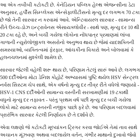
આ એક તબીબી કટોકટી છે. કેનેડિયન પબ્લિક હેલ્થ એજન્સીના ડેટા
અનુસાર, હર્પીસ સિમ્પ્લેક્સ એન્સેફાલીટીસનો મૃત્યુ દર લગભગ 70 ટકા
છે જો તેની સારવાર ન કરવામાં આવે. એન્ટિવાયરલ સારવાર - સામાન્ય
રીતે ઉચ્ચ-ડોઝ ઇન્ટ્રાવેનસ એસાયક્લોવીર - સાથે પણ, મૃત્યુ દર 10 થી
20 ટકા રહે છે, અને બચી ગયેલા લોકોના નોંધપાત્ર પ્રમાણમાં લાંબા
ગાળાની ન્યુરોલોજીકલ અસરોનો અનુભવ થાય છે જેમાં યાદશક્તિની
સમસ્યાઓ, વ્યક્તિત્વમાં ફેરફાર, આંચકીના વિકારો અને બોલવામાં કે
હલનચલનમાં મુશ્કેલી શામેલ છે.
સારવાર જેટલી વહેલી શરૂ થાય છે, પરિણામ તેટલું સારું આવે છે. લગભગ
500 દર્દીઓના મોટા ડેનિશ કોહોર્ટ અભ્યાસમાં પુષ્ટિ થયેલ HSV સેન્ટ્રલ
નર્વસ સિસ્ટમ ચેપ સાથે, એક વર્ષનો મૃત્યુ દર તીવ્ર રીતે વધેલો જણાયો -
HSV-1 CNS દર્દીઓની સામાન્ય વસ્તીની સરખામણીમાં 19 ટકાથી
વધુનો મૃત્યુ દર તફાવત - પરંતુ પ્રથમ વર્ષ પછી મૃત્યુ દર બચી ગયેલા
લોકો માટે સામાન્ય સ્તરની નજીક પાછો ફરે છે. આ પરિણામ બદલવામાં
પ્રારંભિક સારવાર કેટલી નિર્ણાયક છે તે દર્શાવે છે.
એવા લક્ષણો જે કટોકટી મૂલ્યાંકન ટ્રિગર કરવા જોઈએ તેમાં તાવ સાથે
અચાનક મૂંઝવણ અથવા બદલાયેલ વર્તન, ગંભીર માથાનો દુખાવો જેવો