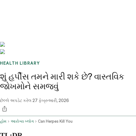
Benchmarks
Stories
FAQ
Sign up / Log in
HEALTH LIBRARY
શું હર્પીસ તમને મારી શકે છે? વાસ્તવિક
જોખમોને સમજવું
છેલ્લે અપડેટ કરેલ
27 ફેબ્રુઆરી, 2026
હોમ
આરોગ્ય બ્લોગ
Can Herpes Kill You
TL;DR