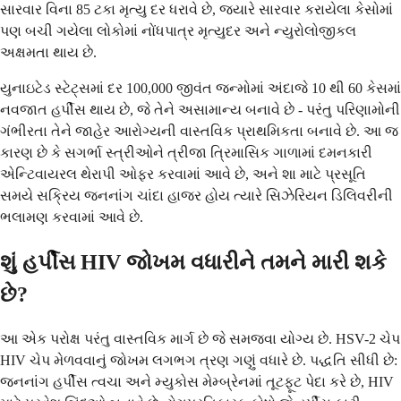
સારવાર વિના 85 ટકા મૃત્યુ દર ધરાવે છે, જ્યારે સારવાર કરાયેલા કેસોમાં
પણ બચી ગયેલા લોકોમાં નોંધપાત્ર મૃત્યુદર અને ન્યુરોલોજીકલ
અક્ષમતા થાય છે.
યુનાઇટેડ સ્ટેટ્સમાં દર 100,000 જીવંત જન્મોમાં અંદાજે 10 થી 60 કેસમાં
નવજાત હર્પીસ થાય છે, જે તેને અસામાન્ય બનાવે છે - પરંતુ પરિણામોની
ગંભીરતા તેને જાહેર આરોગ્યની વાસ્તવિક પ્રાથમિકતા બનાવે છે. આ જ
કારણ છે કે સગર્ભા સ્ત્રીઓને ત્રીજા ત્રિમાસિક ગાળામાં દમનકારી
એન્ટિવાયરલ થેરાપી ઓફર કરવામાં આવે છે, અને શા માટે પ્રસૂતિ
સમયે સક્રિય જનનાંગ ચાંદા હાજર હોય ત્યારે સિઝેરિયન ડિલિવરીની
ભલામણ કરવામાં આવે છે.
શું હર્પીસ HIV જોખમ વધારીને તમને મારી શકે
છે?
આ એક પરોક્ષ પરંતુ વાસ્તવિક માર્ગ છે જે સમજવા યોગ્ય છે. HSV-2 ચેપ
HIV ચેપ મેળવવાનું જોખમ લગભગ ત્રણ ગણું વધારે છે. પદ્ધતિ સીધી છે:
જનનાંગ હર્પીસ ત્વચા અને મ્યુકોસ મેમ્બ્રેનમાં તૂટફૂટ પેદા કરે છે, HIV