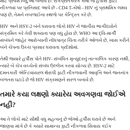
માટે પ્રવેશ બિંદુઓ બનાવે છે. રોગપ્રતિકારક કોષો જે હર્પીસ ફાટી
નીકળવા પર પ્રતિસાદ આપે છે - CD4 T-કોષો - HIV નું પ્રાથમિક લક્ષ્ય
પણ છે, તેમને નબળાઈના સ્થળો પર કેન્દ્રિત કરે છે.
HIV અને HSV-2 બંને ધરાવતા લોકો HIV ને જાતીય ભાગીદારોને
સંક્રમિત કરે તેવી શક્યતા પણ વધુ હોય છે. WHO આ દ્વિ-માર્ગી
સંબંધને જાહેર આરોગ્યની નોંધપાત્ર ચિંતા તરીકે ઓળખે છે, ખાસ કરીને
બંને ચેપના ઉચ્ચ પ્રસાર ધરાવતા પ્રદેશોમાં.
તેથી જ્યારે હર્પીસ પોતે HIV- સંબંધિત મૃત્યુદરનું તાત્કાલિક કારણ નથી,
ત્યારે બે ચેપ વચ્ચેનો સંબંધ ઉલ્લેખ કરવા યોગ્ય છે. HSV-2 માટે
દમનકારી એન્ટિવાયરલ થેરાપી ફાટી નીકળવાની આવૃત્તિ અને જનનાંગ
બળતરા ઘટાડે છે જે HIV સંક્રમણને સરળ બનાવે છે.
તમારે કયા લક્ષણો ક્યારેય અવગણવા જોઈએ
નહીં?
આ તે લોકો માટે સૌથી વધુ મહત્વનું છે જેઓ હર્પીસ ધરાવે છે અને
જાણવા માંગે છે કે ક્યારે સામાન્ય ફાટી નીકળવા સિવાય કંઈક