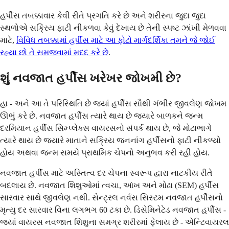
હર્પીસ તબક્કાવાર કેવી રીતે પ્રગતિ કરે છે અને શરીરના જુદા જુદા
સ્થળોએ સક્રિય ફાટી નીકળવા કેવું દેખાય છે તેની સ્પષ્ટ ઝાંખી મેળવવા
માટે,
વિવિધ તબક્કામાં હર્પીસ માટે આ ફોટો માર્ગદર્શિકા તમને જે જોઈ
રહ્યા છો તે સમજવામાં મદદ કરે છે
.
શું નવજાત હર્પીસ ખરેખર જોખમી છે?
હા - અને આ તે પરિસ્થિતિ છે જ્યાં હર્પીસ સૌથી ગંભીર જીવલેણ જોખમ
ઊભું કરે છે. નવજાત હર્પીસ ત્યારે થાય છે જ્યારે બાળકને જન્મ
દરમિયાન હર્પીસ સિમ્પ્લેક્સ વાયરસનો સંપર્ક થાય છે, જે મોટાભાગે
ત્યારે થાય છે જ્યારે માતાને સક્રિય જનનાંગ હર્પીસનો ફાટી નીકળ્યો
હોય અથવા જન્મ સમયે પ્રાથમિક ચેપનો અનુભવ કરી રહી હોય.
નવજાત હર્પીસ માટે અસ્તિત્વ દર ચેપના સ્વરૂપ દ્વારા નાટકીય રીતે
બદલાય છે. નવજાત શિશુઓમાં ત્વચા, આંખ અને મોઢા (SEM) હર્પીસ
સારવાર સાથે જીવલેણ નથી. સેન્ટ્રલ નર્વસ સિસ્ટમ નવજાત હર્પીસનો
મૃત્યુ દર સારવાર વિના લગભગ 60 ટકા છે. ડિસેમિનેટેડ નવજાત હર્પીસ -
જ્યાં વાયરસ નવજાત શિશુના સમગ્ર શરીરમાં ફેલાય છે - એન્ટિવાયરલ