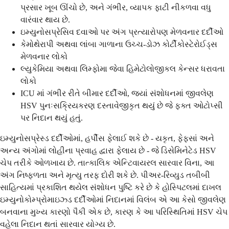
પ્રસાર ખૂબ ઊંચો છે, અને ગંભીર, વ્યાપક ફાટી નીકળવા વધુ
વારંવાર થાય છે.
ઇમ્યુનોસપ્રેસિવ દવાઓ પર અંગ પ્રત્યારોપણ મેળવનાર દર્દીઓ
કેમોથેરાપી અથવા લાંબા ગાળાના ઉચ્ચ-ડોઝ કોર્ટીકોસ્ટેરોઈડ્સ
મેળવનાર લોકો
લ્યુકેમિયા અથવા લિમ્ફોમા જેવા હિમેટોલોજીકલ કેન્સર ધરાવતા
લોકો
ICU માં ગંભીર રીતે બીમાર દર્દીઓ, જ્યાં સંશોધનમાં જીવલેણ
HSV પુનઃસક્રિયકરણ દસ્તાવેજીકૃત થયું છે જે ફક્ત ઓટોપ્સી
પર નિદાન થયું હતું.
ઇમ્યુનોસપ્રેસ્ડ દર્દીઓમાં, હર્પીસ ફેલાઈ શકે છે - યકૃત, ફેફસાં અને
અન્ય અંગોમાં લોહીના પ્રવાહ દ્વારા ફેલાય છે - જે ડિસેમિનેટેડ HSV
ચેપ તરીકે ઓળખાય છે. તાત્કાલિક એન્ટિવાયરલ સારવાર વિના, આ
અંગ નિષ્ફળતા અને મૃત્યુ તરફ દોરી શકે છે. પીઅર-રિવ્યુડ તબીબી
સાહિત્યમાં પ્રકાશિત થયેલ સંશોધન પુષ્ટિ કરે છે કે હોસ્પિટલમાં દાખલ
ઇમ્યુનોકોમ્પ્રોમાઇઝ્ડ દર્દીઓમાં નિદાનમાં વિલંબ એ આ કેસો જીવલેણ
બનવાના મુખ્ય કારણો પૈકી એક છે, કારણ કે આ પરિસ્થિતિમાં HSV ચેપ
વહેલા નિદાન થતાં સારવાર યોગ્ય છે.