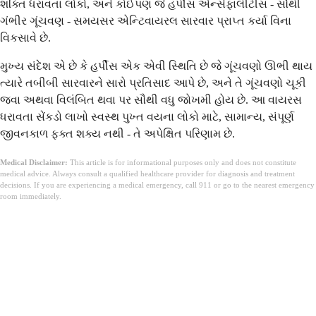
શક્તિ ધરાવતા લોકો, અને કોઈપણ જે હર્પીસ એન્સેફાલીટીસ - સૌથી
ગંભીર ગૂંચવણ - સમયસર એન્ટિવાયરલ સારવાર પ્રાપ્ત કર્યા વિના
વિકસાવે છે.
મુખ્ય સંદેશ એ છે કે હર્પીસ એક એવી સ્થિતિ છે જે ગૂંચવણો ઊભી થાય
ત્યારે તબીબી સારવારને સારો પ્રતિસાદ આપે છે, અને તે ગૂંચવણો ચૂકી
જવા અથવા વિલંબિત થવા પર સૌથી વધુ જોખમી હોય છે. આ વાયરસ
ધરાવતા સેંકડો લાખો સ્વસ્થ પુખ્ત વયના લોકો માટે, સામાન્ય, સંપૂર્ણ
જીવનકાળ ફક્ત શક્ય નથી - તે અપેક્ષિત પરિણામ છે.
Medical Disclaimer:
This article is for informational purposes only and does not constitute
medical advice. Always consult a qualified healthcare provider for diagnosis and treatment
decisions. If you are experiencing a medical emergency, call 911 or go to the nearest emergency
room immediately.