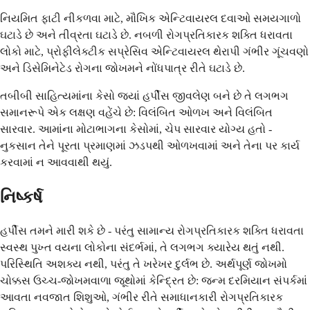
નિયમિત ફાટી નીકળવા માટે, મૌખિક એન્ટિવાયરલ દવાઓ સમયગાળો
ઘટાડે છે અને તીવ્રતા ઘટાડે છે. નબળી રોગપ્રતિકારક શક્તિ ધરાવતા
લોકો માટે, પ્રોફીલેક્ટીક સપ્રેસિવ એન્ટિવાયરલ થેરાપી ગંભીર ગૂંચવણો
અને ડિસેમિનેટેડ રોગના જોખમને નોંધપાત્ર રીતે ઘટાડે છે.
તબીબી સાહિત્યમાંના કેસો જ્યાં હર્પીસ જીવલેણ બને છે તે લગભગ
સમાનરૂપે એક લક્ષણ વહેંચે છે: વિલંબિત ઓળખ અને વિલંબિત
સારવાર. આમાંના મોટાભાગના કેસોમાં, ચેપ સારવાર યોગ્ય હતો -
નુકસાન તેને પૂરતા પ્રમાણમાં ઝડપથી ઓળખવામાં અને તેના પર કાર્ય
કરવામાં ન આવવાથી થયું.
નિષ્કર્ષ
હર્પીસ તમને મારી શકે છે - પરંતુ સામાન્ય રોગપ્રતિકારક શક્તિ ધરાવતા
સ્વસ્થ પુખ્ત વયના લોકોના સંદર્ભમાં, તે લગભગ ક્યારેય થતું નથી.
પરિસ્થિતિ અશક્ય નથી, પરંતુ તે ખરેખર દુર્લભ છે. અર્થપૂર્ણ જોખમો
ચોક્કસ ઉચ્ચ-જોખમવાળા જૂથોમાં કેન્દ્રિત છે: જન્મ દરમિયાન સંપર્કમાં
આવતા નવજાત શિશુઓ, ગંભીર રીતે સમાધાનકારી રોગપ્રતિકારક