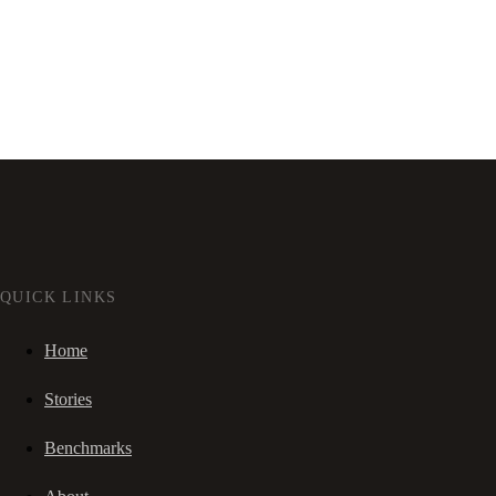
QUICK LINKS
Home
Stories
Benchmarks