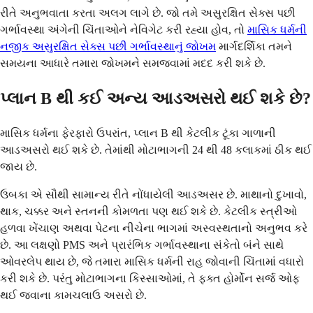
રીતે અનુભવાતા કરતા અલગ લાગે છે. જો તમે અસુરક્ષિત સેક્સ પછી
ગર્ભાવસ્થા અંગેની ચિંતાઓને નેવિગેટ કરી રહ્યા હોવ, તો
માસિક ધર્મની
નજીક અસુરક્ષિત સેક્સ પછી ગર્ભાવસ્થાનું જોખમ
માર્ગદર્શિકા તમને
સમયના આધારે તમારા જોખમને સમજવામાં મદદ કરી શકે છે.
પ્લાન B થી કઈ અન્ય આડઅસરો થઈ શકે છે?
માસિક ધર્મના ફેરફારો ઉપરાંત, પ્લાન B થી કેટલીક ટૂંકા ગાળાની
આડઅસરો થઈ શકે છે. તેમાંથી મોટાભાગની 24 થી 48 કલાકમાં ઠીક થઈ
જાય છે.
ઉબકા એ સૌથી સામાન્ય રીતે નોંધાયેલી આડઅસર છે. માથાનો દુખાવો,
થાક, ચક્કર અને સ્તનની કોમળતા પણ થઈ શકે છે. કેટલીક સ્ત્રીઓ
હળવા ખેંચાણ અથવા પેટના નીચેના ભાગમાં અસ્વસ્થતાનો અનુભવ કરે
છે. આ લક્ષણો PMS અને પ્રારંભિક ગર્ભાવસ્થાના સંકેતો બંને સાથે
ઓવરલેપ થાય છે, જે તમારા માસિક ધર્મની રાહ જોવાની ચિંતામાં વધારો
કરી શકે છે. પરંતુ મોટાભાગના કિસ્સાઓમાં, તે ફક્ત હોર્મોન સર્જ ઓફ
થઈ જવાના કામચલાઉ અસરો છે.