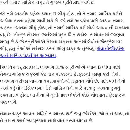
અને તમારું માસિક ચક્ર તે મુજબ પ્રતિસાદ આપે છે.
જો તમે અંડકોષ પહેલાં પ્લાન B લીધું હોય, તો તે તમારા માસિક ધર્મને
અપેક્ષા કરતાં વહેલા લાવી શકે છે. જો તમે અંડકોષ પછી અથવા તમારા
ચક્રના અંતમાં લીધું હોય, તો તમારો માસિક ધર્મ મોડો આવવાની શક્યતા
વધુ છે. 'કોન્ટ્રાસેપ્શન' જર્નલમાં પ્રકાશિત થયેલા સંશોધનમાં જાણવા
મળ્યું છે કે જે સ્ત્રીઓએ તેમના ચક્રના અંતમાં લેવોનોર્જેસ્ટ્રેલ EC
લીધું હતું તેઓએ સરેરાશ કરતાં લાંબુ ચક્ર અનુભવ્યું:
લેવોનોર્જેસ્ટ્રેલ
અને માસિક પેટર્ન પર અભ્યાસ
.
ક્લિનિકલ ટ્રાયલમાં, લગભગ 31% સ્ત્રીઓએ પ્લાન B લીધા પછી
તેમના માસિક ચક્રમાં કેટલાક પ્રકારના ફેરફારની જાણ કરી. તેથી
લગભગ ત્રીજા ભાગના વપરાશકર્તાઓ તફાવત નોંધે છે, પછી ભલે તેનો
અર્થ વહેલો માસિક ધર્મ, મોડો માસિક ધર્મ, ભારે પ્રવાહ અથવા હળવું
રક્તસ્રાવ હોય. બાકીના બે તૃતીયાંશ લોકોને કોઈ નોંધપાત્ર ફેરફાર ન
પણ લાગે.
તમારું ચક્ર આવતા મહિને સામાન્ય થઈ જવું જોઈએ. જો તે ન થાય, તો
તે તમારા આરોગ્ય પ્રદાતા સાથે વાત કરવા યોગ્ય છે.