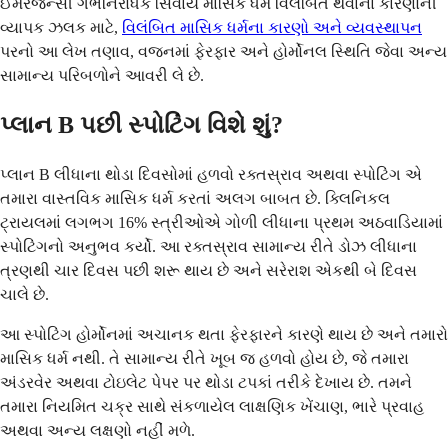
ઈમરજન્સી ગર્ભનિરોધક સિવાય માસિક ધર્મ વિલંબિત થવાના કારણોની
વ્યાપક ઝલક માટે,
વિલંબિત માસિક ધર્મના કારણો અને વ્યવસ્થાપન
પરનો આ લેખ તણાવ, વજનમાં ફેરફાર અને હોર્મોનલ સ્થિતિ જેવા અન્ય
સામાન્ય પરિબળોને આવરી લે છે.
પ્લાન B પછી સ્પોટિંગ વિશે શું?
પ્લાન B લીધાના થોડા દિવસોમાં હળવો રક્તસ્રાવ અથવા સ્પોટિંગ એ
તમારા વાસ્તવિક માસિક ધર્મ કરતાં અલગ બાબત છે. ક્લિનિકલ
ટ્રાયલમાં લગભગ 16% સ્ત્રીઓએ ગોળી લીધાના પ્રથમ અઠવાડિયામાં
સ્પોટિંગનો અનુભવ કર્યો. આ રક્તસ્રાવ સામાન્ય રીતે ડોઝ લીધાના
ત્રણથી ચાર દિવસ પછી શરૂ થાય છે અને સરેરાશ એકથી બે દિવસ
ચાલે છે.
આ સ્પોટિંગ હોર્મોનમાં અચાનક થતા ફેરફારને કારણે થાય છે અને તમારો
માસિક ધર્મ નથી. તે સામાન્ય રીતે ખૂબ જ હળવો હોય છે, જે તમારા
અંડરવેર અથવા ટોઇલેટ પેપર પર થોડા ટપકાં તરીકે દેખાય છે. તમને
તમારા નિયમિત ચક્ર સાથે સંકળાયેલ લાક્ષણિક ખેંચાણ, ભારે પ્રવાહ
અથવા અન્ય લક્ષણો નહીં મળે.