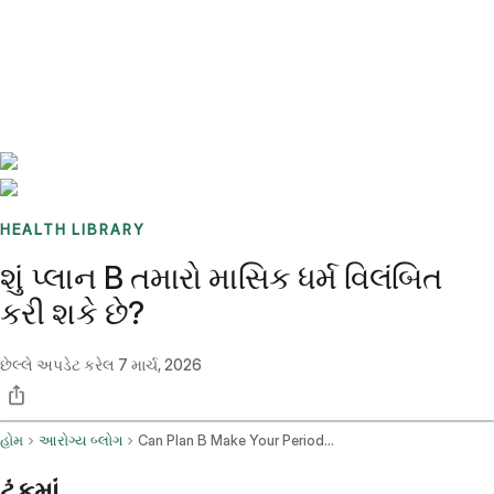
Benchmarks
Stories
FAQ
Sign up / Log in
HEALTH LIBRARY
શું પ્લાન B તમારો માસિક ધર્મ વિલંબિત
કરી શકે છે?
છેલ્લે અપડેટ કરેલ
7 માર્ચ, 2026
હોમ
આરોગ્ય બ્લોગ
Can Plan B Make Your Period Late
ટૂંકમાં