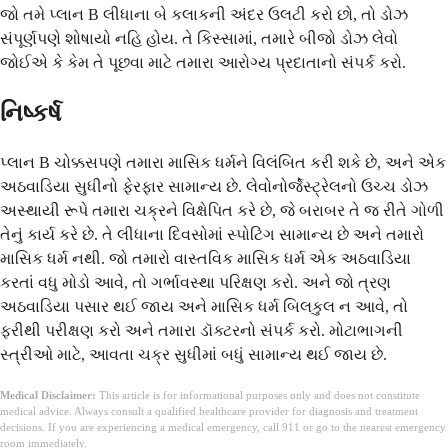
જો તમે પ્લાન B લીધાના બે કલાકની અંદર ઉલટી કરો છો, તો ડોઝ
સંપૂર્ણપણે શોષાયો નહિ હોય. તે કિસ્સામાં, તમારે બીજો ડોઝ લેવો
જોઈએ કે કેમ તે પૂછવા માટે તમારા આરોગ્ય પ્રદાતાનો સંપર્ક કરો.
નિષ્કર્ષ
પ્લાન B ચોક્કસપણે તમારા માસિક ધર્મને વિલંબિત કરી શકે છે, અને એક
અઠવાડિયા સુધીનો ફેરફાર સામાન્ય છે. લેવોનોર્જેસ્ટ્રેલનો ઉચ્ચ ડોઝ
અસ્થાયી રૂપે તમારા ચક્રને વિક્ષેપિત કરે છે, જે બરાબર તે જ રીતે ગોળી
તેનું કાર્ય કરે છે. તે લીધાના દિવસોમાં સ્પોટિંગ સામાન્ય છે અને તમારો
માસિક ધર્મ નથી. જો તમારો વાસ્તવિક માસિક ધર્મ એક અઠવાડિયા
કરતાં વધુ મોડો આવે, તો ગર્ભાવસ્થા પરિક્ષણ કરો. અને જો ત્રણ
અઠવાડિયા પસાર થઈ જાય અને માસિક ધર્મ બિલકુલ ન આવે, તો
ફરીથી પરીક્ષણ કરો અને તમારા ડૉક્ટરનો સંપર્ક કરો. મોટાભાગની
સ્ત્રીઓ માટે, આવતા ચક્ર સુધીમાં બધું સામાન્ય થઈ જાય છે.
Medical Disclaimer:
This article is for informational purposes only and does not constitute
medical advice. Always consult a qualified healthcare provider for diagnosis and treatment
decisions. If you are experiencing a medical emergency, call 911 or go to the nearest emergency
room immediately.