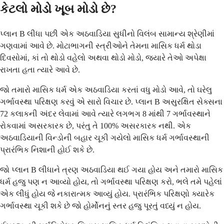
કેટલો મોડો ખૂબ મોડો છે?
પ્લાન B લીધા પછી એક અઠવાડિયા સુધીનો વિલંબ સામાન્ય શ્રેણીમાં
ગણવામાં આવે છે. મોટાભાગની સ્ત્રીઓને તેમના માસિક ધર્મ થોડા
દિવસોમાં, કાં તો થોડો વહેલો અથવા થોડો મોડો, જ્યારે તેઓ અપેક્ષા
રાખતા હતા ત્યારે આવે છે.
જો તમારો માસિક ધર્મ એક અઠવાડિયા કરતાં વધુ મોડો આવે, તો ઘરેલુ
ગર્ભાવસ્થા પરિક્ષણ કરવું એ સારો વિચાર છે. પ્લાન B અસુરક્ષિત સેક્સના
72 કલાકની અંદર લેવામાં આવે ત્યારે લગભગ 8 માંથી 7 ગર્ભાવસ્થાને
રોકવામાં અસરકારક છે, પરંતુ તે 100% અસરકારક નથી. એક
અઠવાડિયાની વિન્ડોની બહાર ચૂકી ગયેલો માસિક ધર્મ ગર્ભાવસ્થાની
પ્રારંભિક નિશાની હોઈ શકે છે.
જો પ્લાન B લીધાને ત્રણ અઠવાડિયા થઈ ગયા હોય અને તમારો માસિક
ધર્મ હજુ પણ ન આવ્યો હોય, તો ગર્ભાવસ્થા પરિક્ષણ કરો, ભલે તમે પહેલાં
એક લીધું હોય જે નકારાત્મક આવ્યું હોય. પ્રારંભિક પરિક્ષણો ક્યારેક
ગર્ભાવસ્થા ચૂકી શકે છે જો હોર્મોનનું સ્તર હજુ પૂરતું વધ્યું ન હોય.