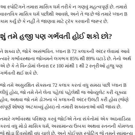
આ સ્પોટિંગને તમારા માસિક ધર્મ તરીકે ન ગણવું મહત્વપૂર્ણ છે. તમારો
વાસ્તવિક માસિક ધર્મ પછીથી આવશે, અને તે જ છે જે તમારે પ્લાન B
કામ કર્યું છે કે નહીં તે જાણવા માટે ટ્રૅક કરવાની જરૂર છે.
શું તમે હજી પણ ગર્ભવતી હોઈ શકો છો?
તે શક્ય છે, જોકે અસંભવિત. પ્લાન B 72 કલાકની અંદર લેવામાં આવે
ત્યારે ગર્ભાવસ્થાના જોખમને લગભગ 85% થી 89% ઘટાડે છે. તેનો અર્થ
એ છે કે તે વિન્ડોમાં લેનારા દર 100 માંથી 1 થી 2 સ્ત્રીઓ હજુ પણ
ગર્ભવતી થઈ શકે છે.
જો તમે અસુરક્ષિત સેક્સના 72 કલાક કરતાં વધુ સમય પછી પ્લાન B
લીધું હોય, જો તમે તેને લેતા પહેલાં પહેલેથી જ ઓવ્યુલેટ કરી ચૂક્યા
હોવ, અથવા જો તમે ડોઝના બે કલાકની અંદર ઉલટી કરી હોય (જેણે
સંપૂર્ણ શોષણ અટકાવ્યું હોય) તો તમારી શક્યતાઓ વધી જાય છે.
તમારે ગર્ભાવસ્થા પરિક્ષણ કરવું જોઈએ તેના સંકેતોમાં એક અઠવાડિયા
કરતાં વધુ મોડો માસિક ધર્મ, અસામાન્ય ઉબકા અથવા સ્તનની કોમળતા
જે થોડા દિવસોથી વધુ ચાલે છે, અને કોઈપણ સ્પોટિંગ જે તમને સામાન્ય