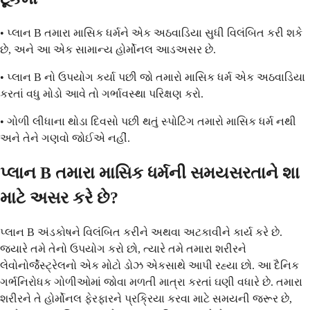
• પ્લાન B તમારા માસિક ધર્મને એક અઠવાડિયા સુધી વિલંબિત કરી શકે
છે, અને આ એક સામાન્ય હોર્મોનલ આડઅસર છે.
• પ્લાન B નો ઉપયોગ કર્યા પછી જો તમારો માસિક ધર્મ એક અઠવાડિયા
કરતાં વધુ મોડો આવે તો ગર્ભાવસ્થા પરિક્ષણ કરો.
• ગોળી લીધાના થોડા દિવસો પછી થતું સ્પોટિંગ તમારો માસિક ધર્મ નથી
અને તેને ગણવો જોઈએ નહીં.
પ્લાન B તમારા માસિક ધર્મની સમયસરતાને શા
માટે અસર કરે છે?
પ્લાન B અંડકોષને વિલંબિત કરીને અથવા અટકાવીને કાર્ય કરે છે.
જ્યારે તમે તેનો ઉપયોગ કરો છો, ત્યારે તમે તમારા શરીરને
લેવોનોર્જેસ્ટ્રેલનો એક મોટો ડોઝ એકસાથે આપી રહ્યા છો. આ દૈનિક
ગર્ભનિરોધક ગોળીઓમાં જોવા મળતી માત્રા કરતાં ઘણી વધારે છે. તમારા
શરીરને તે હોર્મોનલ ફેરફારને પ્રક્રિયા કરવા માટે સમયની જરૂર છે,