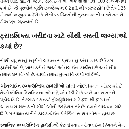
ફક્ત 0.05 mL ની જરૂર હોય છે તેઓ એક શીશીમાંથી 100 ડોઝ મેળવી
શકે છે. જે પુરુષોને પ્રતિ ઇન્જેક્શન 0.2 mL ની જરૂર હોય છે તેઓ 25
ડોઝની નજીક પહોંચે છે. તેથી જ કિંમતોની તુલના કરતી વખતે તમારો
ડોઝ ખૂબ મહત્વનો છે.
ટ્રાઇમિક્સ ખરીદવા માટે સૌથી સસ્તી જગ્યાઓ
ક્યાં છે?
સૌથી વધુ સસ્તું સ્ત્રોતો લાઇસન્સ પ્રાપ્ત યુ.એસ. કમ્પાઉન્ડિંગ
ફાર્મસીઓ છે, ખાસ કરીને જેઓ ઓનલાઈન કાર્યરત છે અને સીધા
તમારા ઘરે મોકલે છે. ચાલો તમારા મુખ્ય વિકલ્પો જોઈએ:
ઓનલાઈન કમ્પાઉન્ડિંગ ફાર્મસીઓ
સૌથી ઓછી કિંમત ઓફર કરે છે.
તેઓ ભૌતિક ક્લિનિકના ઓવરહેડને છોડી દે છે અને બચત તમને
પહોંચાડે છે. કેટલાક સ્ટાન્ડર્ડ ફોર્મ્યુલેશન માટે $92 થી $130 ની
આસપાસ શરૂ થતી શીશીઓની જાહેરાત કરે છે. દવાને સાચવવા માટે
શિપિંગ સામાન્ય રીતે કોલ્ડ-ચેઈન પેકેજિંગ સાથે રાતોરાત હોય છે.
સ્થાનિક કમ્પાઉન્ડિંગ ફાર્મસીઓ
કેટલીકવાર ઓનલાઈન કિંમતને મેચ