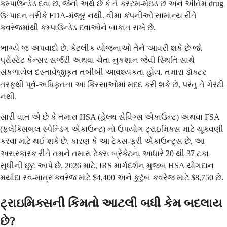
કમ્પાઉન્ડેડ દવા છે, જેનો અર્થ છે કે તે કસ્ટમ-મેઇડ છે અને અંતિમ drug
ઉત્પાદન તરીકે FDA-મંજૂર નથી. વીમા કંપનીઓ સામાન્ય રીતે
કવરેજમાંથી કમ્પાઉન્ડેડ દવાઓને બાકાત રાખે છે.
ભાગ્યે જ અપવાદો છે. કેટલીક યોજનાઓ તેને આવરી શકે છે જો
પ્રોસ્ટેટ કેન્સર સર્જરી અથવા ચેતા નુકશાન જેવી સ્થિતિ સાથે
સંકળાયેલ દસ્તાવેજીકૃત તબીબી આવશ્યકતા હોય. તમારા ડૉક્ટર
તરફથી પૂર્વ-અધિકૃતતા આ કિસ્સાઓમાં મદદ કરી શકે છે, પરંતુ તે ગેરંટી
નથી.
સારી વાત એ છે કે તમારા HSA (હેલ્થ સેવિંગ્સ એકાઉન્ટ) અથવા FSA
(ફ્લેક્સિબલ સ્પેન્ડિંગ એકાઉન્ટ) નો ઉપયોગ ટ્રાઇમિક્સ માટે ચૂકવણી
કરવા માટે થઈ શકે છે. કારણ કે આ ટેક્સ-ફ્રી એકાઉન્ટ્સ છે, આ
અસરકારક રીતે તમને તમારા ટેક્સ બ્રેકેટના આધારે 20 થી 37 ટકા
સુધીની છૂટ આપે છે. 2026 માટે, IRS માર્ગદર્શન મુજબ HSA યોગદાન
મર્યાદા સ્વ-માત્ર કવરેજ માટે $4,400 અને કુટુંબ કવરેજ માટે $8,750 છે.
ટ્રાઇમિક્સની કિંમતો આટલી બધી કેમ બદલાય
છે?