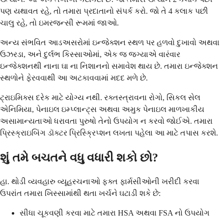
પણ યથાવત રહે, તો તમારા પ્રદાતાનો સંપર્ક કરો. જો તે 4 કલાક પછી
ચાલુ રહે, તો ઇમરજન્સી રૂમમાં જાઓ.
અન્ય સંભવિત આડઅસરોમાં ઇન્જેક્શન સ્થળ પર હળવો દુખાવો અથવા
ઉઝરડા, અને દુર્લભ કિસ્સાઓમાં, એક જ જગ્યાએ વારંવાર
ઇન્જેક્શનથી નાના ઘા ના નિશાનનો સમાવેશ થાય છે. તમારા ઇન્જેક્શન
સ્થળોને ફેરવવાથી આ અટકાવવામાં મદદ મળે છે.
ટ્રાઇમિક્સ દરેક માટે યોગ્ય નથી. રક્તસ્ત્રાવના રોગો, સિકલ સેલ
એનિમિયા, પેનાઇલ ઇમ્પ્લાન્ટ્સ અથવા અમુક પેનાઇલ માળખાકીય
અસામાન્યતાઓ ધરાવતા પુરુષો તેનો ઉપયોગ ન કરવો જોઈએ. તમારા
પ્રિસ્ક્રાઇબિંગ ડૉક્ટર પ્રિસ્ક્રિપ્શન લખતા પહેલા આ માટે તપાસ કરશે.
શું તમે બચતને વધુ વધારી શકો છો?
હા. થોડી વ્યવહારુ વ્યૂહરચનાઓ ફક્ત ફાર્મસીઓની ખરીદી કરવા
ઉપરાંત તમારા ખિસ્સામાંથી થતા ખર્ચને ઘટાડી શકે છે:
સીધા ચૂકવણી કરવા માટે તમારા HSA અથવા FSA નો ઉપયોગ