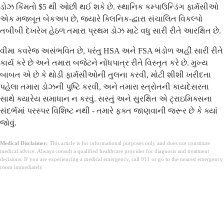
ડોઝ કિંમતો $5 થી ઓછી થઈ શકે છે. સ્થાનિક કમ્પાઉન્ડિંગ ફાર્મસીઓ
એક મજબૂત બેકઅપ છે, જ્યારે ક્લિનિક-દ્વારા સંચાલિત વિકલ્પો
તબીબી દેખરેખ હેઠળ તમારા પ્રથમ ડોઝ માટે વધુ સારી રીતે આરક્ષિત છે.
વીમા કવરેજ અસંભવિત છે, પરંતુ HSA અને FSA ભંડોળ અહીં સારી રીતે
કાર્ય કરે છે અને તમારા બજેટને નોંધપાત્ર રીતે વિસ્તૃત કરે છે. મુખ્ય
બાબત એ છે કે થોડી ફાર્મસીઓની તુલના કરવી, મોટી શીશી ખરીદતા
પહેલા તમારા ડોઝની પુષ્ટિ કરવી, અને તમારા સ્ત્રોતની કાયદેસરતા
સાથે ક્યારેય સમાધાન ન કરવું. સસ્તું અને સુરક્ષિત એ ટ્રાઇમિક્સના
સંદર્ભમાં પરસ્પર વિશિષ્ટ નથી - તમારે ફક્ત જાણવાની જરૂર છે કે ક્યાં
જોવું.
Medical Disclaimer:
This article is for informational purposes only and does not constitute
medical advice. Always consult a qualified healthcare provider for diagnosis and treatment
decisions. If you are experiencing a medical emergency, call 911 or go to the nearest emergency
room immediately.