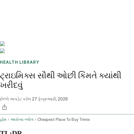
Benchmarks
Stories
FAQ
Sign up / Log in
HEALTH LIBRARY
ટ્રાઇમિક્સ સૌથી ઓછી કિંમતે ક્યાંથી
ખરીદવું
છેલ્લે અપડેટ કરેલ
27 ફેબ્રુઆરી, 2026
હોમ
આરોગ્ય બ્લોગ
Cheapest Place To Buy Trimix
TL;DR