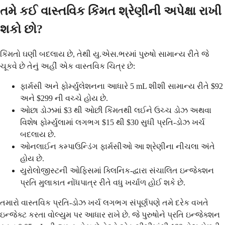
તમે કઈ વાસ્તવિક કિંમત શ્રેણીની અપેક્ષા રાખી
શકો છો?
કિંમતો ઘણી બદલાય છે, તેથી યુ.એસ.ભરમાં પુરુષો સામાન્ય રીતે જે
ચૂકવે છે તેનું અહીં એક વાસ્તવિક ચિત્ર છે:
ફાર્મસી અને ફોર્મ્યુલેશનના આધારે 5 mL શીશી સામાન્ય રીતે $92
અને $299 ની વચ્ચે હોય છે.
ઓછા ડોઝમાં $3 થી ઓછી કિંમતથી લઈને ઉચ્ચ ડોઝ અથવા
વિશેષ ફોર્મ્યુલામાં લગભગ $15 થી $30 સુધી પ્રતિ-ડોઝ ખર્ચ
બદલાય છે.
ઓનલાઈન કમ્પાઉન્ડિંગ ફાર્મસીઓ આ શ્રેણીના નીચલા અંતે
હોય છે.
યુરોલોજીસ્ટની ઓફિસમાં ક્લિનિક-દ્વારા સંચાલિત ઇન્જેક્શન
પ્રતિ મુલાકાત નોંધપાત્ર રીતે વધુ ખર્ચાળ હોઈ શકે છે.
તમારો વાસ્તવિક પ્રતિ-ડોઝ ખર્ચ લગભગ સંપૂર્ણપણે તમે દરેક વખતે
ઇન્જેક્ટ કરતા વોલ્યુમ પર આધાર રાખે છે. જે પુરુષોને પ્રતિ ઇન્જેક્શન