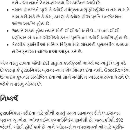
કરો - આ તમને ટેક્સ-સમકક્ષ ડિસ્કાઉન્ટ આપે છે.
તમારા ડૉક્ટરને પૂછો કે ઓછી-સાંદ્રતાવાળું ફોર્મ્યુલેશન તમારા માટે
કામ કરી શકે છે કે કેમ, કારણ કે ઓછા ડોઝ પ્રતિ ઇન્જેક્શન
ઓછા ખર્ચાળ હોય છે.
જ્યારે શક્ય હોય ત્યારે મોટી શીશીઓ ખરીદો - 10 mL શીશી
ઘણીવાર બે 5 mL શીશીઓ કરતાં પ્રતિ mL ઓછી ખર્ચાળ હોય છે.
કેટલીક ફાર્મસીઓ માસિક રિફિલ માટે લોયલ્ટી પ્રાઇસીંગ અથવા
સબ્સ્ક્રિપ્શન યોજનાઓ ઓફર કરે છે.
એક વસ્તુ ટાળવા જેવી: દર્દી સહાય કાર્યક્રમો ભાગ્યે જ અહીં લાગુ પડે
છે કારણ કે ટ્રાઇમિક્સ બ્રાન્ડ-નામ કોમર્શિયલ દવા નથી. GoodRx જેવા
ઉત્પાદક કૂપન્સ સંયોજિત દવાઓ સાથે મર્યાદિત અસરકારકતા ધરાવે છે,
જોકે તપાસવું યોગ્ય છે.
નિષ્કર્ષ
ટ્રાઇમિક્સ ખરીદવા માટે સૌથી સસ્તું સ્થળ સામાન્ય રીતે લાઇસન્સ
પ્રાપ્ત યુ.એસ. ઓનલાઈન કમ્પાઉન્ડિંગ ફાર્મસી છે, જ્યાં શીશી $92
જેટલી ઓછી હોઈ શકે છે અને ઓછા-ડોઝ વપરાશકર્તાઓ માટે પ્રતિ-