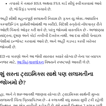
તપાસો કે તમારું HSA અથવા FSA કાર્ડ સીધું સ્વીકારવામાં આવે
છે, જે રિફંડ પગલાં બચાવે છે.
અહીં સૌથી મહત્વપૂર્ણ સલામતી નિયમ છે: ફક્ત યુ.એસ.-આધારિત
કમ્પાઉન્ડિંગ ફાર્મસીઓમાંથી જ ખરીદો. વિદેશી સ્ત્રોતો નોંધપાત્ર રીતે
ઓછી કિંમતો ઓફર કરી શકે છે, પરંતુ જોખમો વાસ્તવિક છે - અજાણ્યા
સાંદ્રતા, દૂષણ અને કોઈ તબીબી દેખરેખ નથી. આ દવા સીધી પેનાઇલ
પેશીમાં ઇન્જેક્ટ કરવામાં આવે છે, અને અહીં ગડબડ કરવી ખરેખર
જોખમી છે.
ED ના કારણો અને આ જેવી સારવાર ક્યારે યોગ્ય છે તેના પર વ્યાપક
નજર માટે,
આ વિહંગાવલોકન
વિષયને સ્પષ્ટપણે આવરી લે છે.
શું સસ્તા ટ્રાઇમિક્સ સાથે પણ સલામતીના
જોખમો છે?
હા, અને તે શરૂઆતથી જાણવા યોગ્ય છે. ટ્રાઇમિક્સ સાથેની મુખ્ય
સલામતી ચિંતા પ્રિયાપિઝમ છે - 4 કલાકથી વધુ સમય સુધી ટકી રહેલી
ઉત્થાન. આ એક તબીબી કટોકટી છે. જો તમારી ઉત્થાન 2 કલાક પછી