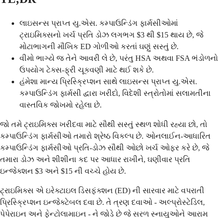
લાઇસન્સ પ્રાપ્ત યુ.એસ. કમ્પાઉન્ડિંગ ફાર્મસીઓમાં
ટ્રાઇમિક્સનો ખર્ચ પ્રતિ ડોઝ લગભગ $3 થી $15 થાય છે, જે
મોટાભાગની મૌખિક ED ગોળીઓ કરતાં ઘણું સસ્તું છે.
વીમો ભાગ્યે જ તેને આવરી લે છે, પરંતુ HSA અથવા FSA ભંડોળનો
ઉપયોગ ટેક્સ-ફ્રી ચૂકવણી માટે થઈ શકે છે.
હંમેશા માન્ય પ્રિસ્ક્રિપ્શન સાથે લાઇસન્સ પ્રાપ્ત યુ.એસ.
કમ્પાઉન્ડિંગ ફાર્મસી દ્વારા ખરીદો, વિદેશી સ્ત્રોતોમાં સલામતીના
વાસ્તવિક જોખમો રહેલા છે.
જો તમે ટ્રાઇમિક્સ ખરીદવા માટે સૌથી સસ્તું સ્થળ શોધી રહ્યા છો, તો
કમ્પાઉન્ડિંગ ફાર્મસીઓ તમારો શ્રેષ્ઠ વિકલ્પ છે. ઓનલાઈન-આધારિત
કમ્પાઉન્ડિંગ ફાર્મસીઓ પ્રતિ-ડોઝ સૌથી ઓછો ખર્ચ ઓફર કરે છે, જે
તમારા ડોઝ અને શીશીના કદ પર આધાર રાખીને, ઘણીવાર પ્રતિ
ઇન્જેક્શન $3 અને $15 ની વચ્ચે હોય છે.
ટ્રાઇમિક્સ એ ઇરેક્ટાઇલ ડિસફંક્શન (ED) ની સારવાર માટે વપરાતી
પ્રિસ્ક્રિપ્શન ઇન્જેક્ટેબલ દવા છે. તે ત્રણ દવાઓ - અલ્પ્રોસ્ટેડિલ,
પેપેરાઇન અને ફેન્ટોલામાઇન - ને જોડે છે જે સરળ સ્નાયુઓને આરામ