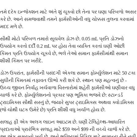
તમે દરેક ઇન્જેક્શન માટે અંતે શું ચૂકવો છો તેના પર ઘણા પરિબળો અસર
કરે છે. આને સમજવાથી તમને ફાર્મસીઓની વધુ ચોક્કસ તુલના કરવામાં
મદદ મળે છે.
સૌથી મોટો પરિબળ તમારો સૂચવેલ ડોઝ છે. 0.05 mL પ્રતિ ડોઝનો
ઉપયોગ કરતો દર્દી 0.2 mL પર હોય તેવા વ્યક્તિ કરતાં ઘણી ઓછી
કિંમત પ્રતિ ઉપયોગ ચૂકવે છે, ભલે તેઓ સમાન ફાર્મસીમાંથી સમાન
શીશી કિંમત પર ખરીદે.
ડોઝ ઉપરાંત, ફાર્મસીની પસંદગી એકલા સમાન ફોર્મ્યુલેશન માટે 50 ટકા
સુધીની કિંમતમાં તફાવત ઊભો કરી શકે છે. સ્થાન પણ મહત્વનું છે -
ઉચ્ચ જીવન નિર્વાહ ખર્ચવાળા વિસ્તારોમાં શહેરી ફાર્મસીઓ ઘણીવાર વધુ
ચાર્જ કરે છે. ફોર્મ્યુલેશનનો પ્રકાર પણ ભૂમિકા ભજવે છે: સ્ટાન્ડર્ડ
ટ્રાઇમિક્સ સૌથી સસ્તું છે, જ્યારે સુપર ટ્રાઇમિક્સ અથવા ક્વોડમિક્સ
(જે ચોથી ઘટક ઉમેરે છે) પ્રતિ શીશી વધુ ખર્ચાળ હોય છે.
સલાહ ફી એક અલગ લાઇન આઇટમ છે. ઘણી ટેલિહેલ્થ-આધારિત
પ્રદાતાઓ પ્રારંભિક સલાહ માટે $59 અને $99 ની વચ્ચે ચાર્જ કરે છે.
આ એક-સમયનો ખર્ચ છે, અને ભવિષ્યમાં રિફિલ માટે સામાન્ય રીતે નવી