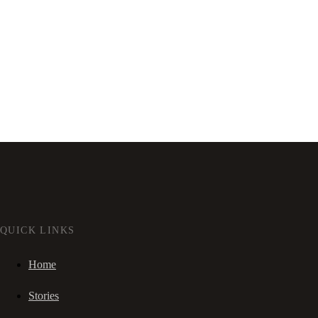
QUICK LINKS
Home
Stories