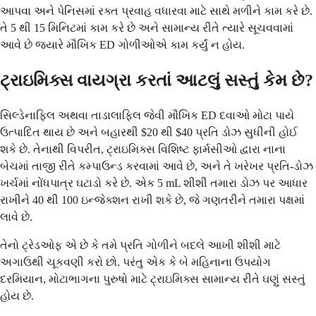
આપવા અને પેનિસમાં રક્ત પ્રવાહ વધારવા માટે સાથે મળીને કામ કરે છે.
તે 5 થી 15 મિનિટમાં કામ કરે છે અને સામાન્ય રીતે ત્યારે સૂચવવામાં
આવે છે જ્યારે મૌખિક ED ગોળીઓએ કામ કર્યું ન હોય.
ટ્રાઇમિક્સ વાયગ્રા કરતાં આટલું સસ્તું કેમ છે?
સિલ્ડેનાફિલ અથવા તાડાલાફિલ જેવી મૌખિક ED દવાઓ મોટા પાયે
ઉત્પાદિત થાય છે અને બહારથી $20 થી $40 પ્રતિ ડોઝ સુધીની હોઈ
શકે છે. તેનાથી વિપરીત, ટ્રાઇમિક્સ વિશિષ્ટ ફાર્મસીઓ દ્વારા નાના
બેચમાં તાજી રીતે કમ્પાઉન્ડ કરવામાં આવે છે, અને તે ખરેખર પ્રતિ-ડોઝ
ખર્ચમાં નોંધપાત્ર ઘટાડો કરે છે. એક 5 mL શીશી તમારા ડોઝ પર આધાર
રાખીને 40 થી 100 ઇન્જેક્શન રાખી શકે છે, જે ગણતરીને તમારા પક્ષમાં
લાવે છે.
તેનો ટ્રેડઓફ એ છે કે તમે પ્રતિ ગોળીને બદલે આખી શીશી માટે
અગાઉથી ચૂકવણી કરો છો. પરંતુ એક કે બે મહિનાના ઉપયોગ
દરમિયાન, મોટાભાગના પુરુષો માટે ટ્રાઇમિક્સ સામાન્ય રીતે ઘણું સસ્તું
હોય છે.