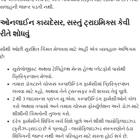
સલાહની જરૂર પડતી નથી.
ઓનલાઈન કાયદેસર, સસ્તું ટ્રાઇમિક્સ કેવી
રીતે શોધવું
સૌથી ઓછી સુરક્ષિત કિંમત મેળવવા માટે અહીં એક વ્યવહારુ અભિગમ
છે:
યુરોલોજીસ્ટ અથવા ટેલિહેલ્થ મેન્સ હેલ્થ પ્લેટફોર્મ પાસેથી
પ્રિસ્ક્રિપ્શન મેળવો.
તમારા ડૉક્ટરને ચોક્કસ કમ્પાઉન્ડિંગ ફાર્મસીમાં પ્રિસ્ક્રિપ્શન
લખવા માટે કહો, અથવા તેને ટ્રાન્સફર કરી શકાય તેવું પૂછો.
2 થી 3 લાઇસન્સ પ્રાપ્ત યુ.એસ. કમ્પાઉન્ડિંગ ફાર્મસીઓને કૉલ
કરો અથવા તપાસો અને તમારા ચોક્કસ ફોર્મ્યુલેશન અને ડોઝ માટે
શીશીની કિંમતોની તુલના કરો.
દરેક ફાર્મસીને શિપિંગ ખર્ચ વિશે પૂછો અને શીશી લાયોફિલાઇઝ્ડ
(ફ્રીઝ-ડ્રાઇડ) છે કે પ્રવાહી - લાયોફિલાઇઝ્ડ સંસ્કરણોને ઠંડા
શિપિંગની જરૂર નથી અને પરિવહન માટે સસ્તા હોઈ શકે છે.