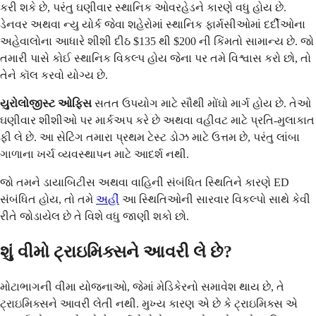
કરી શકે છે, પરંતુ ઘણીવાર સ્થાનિક ઓવરહેડને કારણે વધુ હોય છે.
ડેનવર અથવા ન્યુ યોર્ક જેવા શહેરોમાં સ્થાનિક ફાર્મસીઓમાં દર્દીઓના
અહેવાલોના આધારે શીશી દીઠ $135 થી $200 ની કિંમતો સામાન્ય છે. જો
તમારી પાસે કોઈ સ્થાનિક વિકલ્પ હોય જેના પર તમે વિશ્વાસ કરો છો, તો
તેને કૉલ કરવો યોગ્ય છે.
યુરોલોજીસ્ટ ઓફિસ
સતત ઉપયોગ માટે સૌથી મોંઘો માર્ગ હોય છે. તેઓ
ઘણીવાર શીશીઓ પર માર્કઅપ કરે છે અથવા વહીવટ માટે પ્રતિ-મુલાકાત
ફી લે છે. આ સેટિંગ તમારા પ્રથમ ટેસ્ટ ડોઝ માટે ઉત્તમ છે, પરંતુ લાંબા
ગાળાના ખર્ચ વ્યવસ્થાપન માટે આદર્શ નથી.
જો તમને ડાયાબિટીસ અથવા વાહિની સંબંધિત સ્થિતિને કારણે ED
સંબંધિત હોય, તો તમે
અહીં
આ સ્થિતિઓની સારવાર વિકલ્પો સાથે કેવી
રીતે જોડાયેલ છે તે વિશે વધુ જાણી શકો છો.
શું વીમો ટ્રાઇમિક્સને આવરી લે છે?
મોટાભાગની વીમા યોજનાઓ, જેમાં મેડિકેરનો સમાવેશ થાય છે, તે
ટ્રાઇમિક્સને આવરી લેતી નથી. મુખ્ય કારણ એ છે કે ટ્રાઇમિક્સ એ