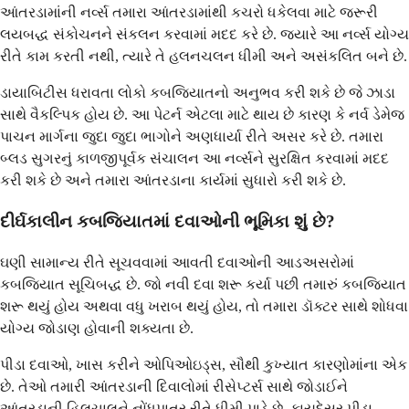
આંતરડામાંની નર્વ્સ તમારા આંતરડામાંથી કચરો ધકેલવા માટે જરૂરી
લયબદ્ધ સંકોચનને સંકલન કરવામાં મદદ કરે છે. જ્યારે આ નર્વ્સ યોગ્ય
રીતે કામ કરતી નથી, ત્યારે તે હલનચલન ધીમી અને અસંકલિત બને છે.
ડાયાબિટીસ ધરાવતા લોકો કબજિયાતનો અનુભવ કરી શકે છે જે ઝાડા
સાથે વૈકલ્પિક હોય છે. આ પેટર્ન એટલા માટે થાય છે કારણ કે નર્વ ડેમેજ
પાચન માર્ગના જુદા જુદા ભાગોને અણધાર્યા રીતે અસર કરે છે. તમારા
બ્લડ સુગરનું કાળજીપૂર્વક સંચાલન આ નર્વ્સને સુરક્ષિત કરવામાં મદદ
કરી શકે છે અને તમારા આંતરડાના કાર્યમાં સુધારો કરી શકે છે.
દીર્ઘકાલીન કબજિયાતમાં દવાઓની ભૂમિકા શું છે?
ઘણી સામાન્ય રીતે સૂચવવામાં આવતી દવાઓની આડઅસરોમાં
કબજિયાત સૂચિબદ્ધ છે. જો નવી દવા શરૂ કર્યા પછી તમારું કબજિયાત
શરૂ થયું હોય અથવા વધુ ખરાબ થયું હોય, તો તમારા ડૉક્ટર સાથે શોધવા
યોગ્ય જોડાણ હોવાની શક્યતા છે.
પીડા દવાઓ, ખાસ કરીને ઓપિઓઇડ્સ, સૌથી કુખ્યાત કારણોમાંના એક
છે. તેઓ તમારી આંતરડાની દિવાલોમાં રીસેપ્ટર્સ સાથે જોડાઈને
આંતરડાની હિલચાલને નોંધપાત્ર રીતે ધીમી પાડે છે. કાયદેસર પીડા