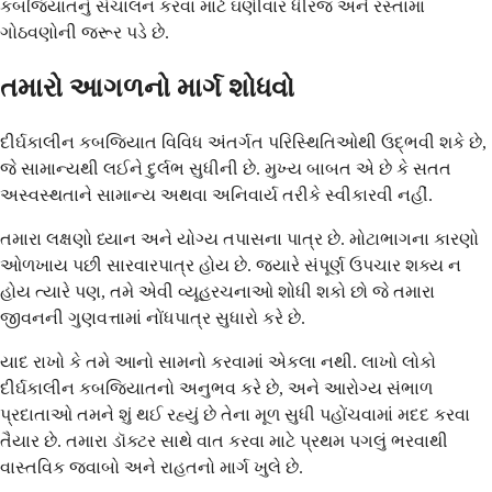
કબજિયાતનું સંચાલન કરવા માટે ઘણીવાર ધીરજ અને રસ્તામાં
ગોઠવણોની જરૂર પડે છે.
તમારો આગળનો માર્ગ શોધવો
દીર્ઘકાલીન કબજિયાત વિવિધ અંતર્ગત પરિસ્થિતિઓથી ઉદ્ભવી શકે છે,
જે સામાન્યથી લઈને દુર્લભ સુધીની છે. મુખ્ય બાબત એ છે કે સતત
અસ્વસ્થતાને સામાન્ય અથવા અનિવાર્ય તરીકે સ્વીકારવી નહીં.
તમારા લક્ષણો ધ્યાન અને યોગ્ય તપાસના પાત્ર છે. મોટાભાગના કારણો
ઓળખાય પછી સારવારપાત્ર હોય છે. જ્યારે સંપૂર્ણ ઉપચાર શક્ય ન
હોય ત્યારે પણ, તમે એવી વ્યૂહરચનાઓ શોધી શકો છો જે તમારા
જીવનની ગુણવત્તામાં નોંધપાત્ર સુધારો કરે છે.
યાદ રાખો કે તમે આનો સામનો કરવામાં એકલા નથી. લાખો લોકો
દીર્ઘકાલીન કબજિયાતનો અનુભવ કરે છે, અને આરોગ્ય સંભાળ
પ્રદાતાઓ તમને શું થઈ રહ્યું છે તેના મૂળ સુધી પહોંચવામાં મદદ કરવા
તૈયાર છે. તમારા ડૉક્ટર સાથે વાત કરવા માટે પ્રથમ પગલું ભરવાથી
વાસ્તવિક જવાબો અને રાહતનો માર્ગ ખુલે છે.