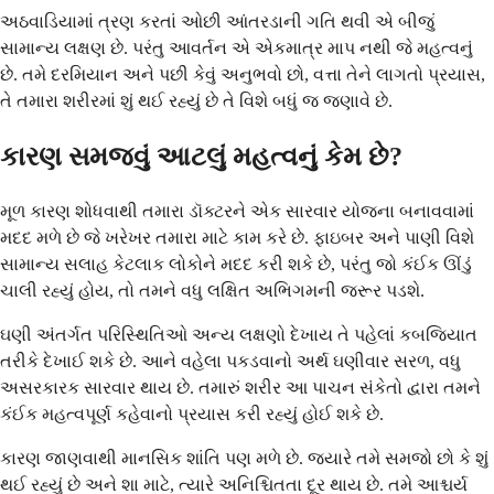
અઠવાડિયામાં ત્રણ કરતાં ઓછી આંતરડાની ગતિ થવી એ બીજું
સામાન્ય લક્ષણ છે. પરંતુ આવર્તન એ એકમાત્ર માપ નથી જે મહત્વનું
છે. તમે દરમિયાન અને પછી કેવું અનુભવો છો, વત્તા તેને લાગતો પ્રયાસ,
તે તમારા શરીરમાં શું થઈ રહ્યું છે તે વિશે બધું જ જણાવે છે.
કારણ સમજવું આટલું મહત્વનું કેમ છે?
મૂળ કારણ શોધવાથી તમારા ડૉક્ટરને એક સારવાર યોજના બનાવવામાં
મદદ મળે છે જે ખરેખર તમારા માટે કામ કરે છે. ફાઇબર અને પાણી વિશે
સામાન્ય સલાહ કેટલાક લોકોને મદદ કરી શકે છે, પરંતુ જો કંઈક ઊંડું
ચાલી રહ્યું હોય, તો તમને વધુ લક્ષિત અભિગમની જરૂર પડશે.
ઘણી અંતર્ગત પરિસ્થિતિઓ અન્ય લક્ષણો દેખાય તે પહેલાં કબજિયાત
તરીકે દેખાઈ શકે છે. આને વહેલા પકડવાનો અર્થ ઘણીવાર સરળ, વધુ
અસરકારક સારવાર થાય છે. તમારું શરીર આ પાચન સંકેતો દ્વારા તમને
કંઈક મહત્વપૂર્ણ કહેવાનો પ્રયાસ કરી રહ્યું હોઈ શકે છે.
કારણ જાણવાથી માનસિક શાંતિ પણ મળે છે. જ્યારે તમે સમજો છો કે શું
થઈ રહ્યું છે અને શા માટે, ત્યારે અનિશ્ચિતતા દૂર થાય છે. તમે આશ્ચર્ય