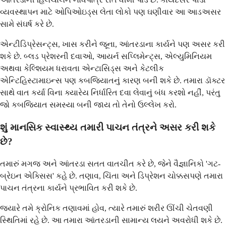
વ્યવસ્થાપન માટે ઓપિઓઇડ્સ લેતા લોકો પણ ઘણીવાર આ આડઅસર
સામે સંઘર્ષ કરે છે.
એન્ટીડિપ્રેસન્ટ્સ, ખાસ કરીને જૂના, આંતરડાના કાર્યને પણ અસર કરી
શકે છે. બ્લડ પ્રેશરની દવાઓ, આયર્ન સપ્લિમેન્ટ્સ, એલ્યુમિનિયમ
અથવા કેલ્શિયમ ધરાવતા એન્ટાસિડ્સ અને કેટલીક
એન્ટિહિસ્ટામાઇન્સ પણ કબજિયાતનું કારણ બની શકે છે. તમારા ડૉક્ટર
સાથે વાત કર્યા વિના ક્યારેય નિર્ધારિત દવા લેવાનું બંધ કરશો નહીં, પરંતુ
જો કબજિયાત સમસ્યા બની જાય તો તેનો ઉલ્લેખ કરો.
શું માનસિક સ્વાસ્થ્ય તમારી પાચન તંત્રને અસર કરી શકે
છે?
તમારું મગજ અને આંતરડા સતત વાતચીત કરે છે, જેને વૈજ્ઞાનિકો 'ગટ-
બ્રેઇન એક્સિસ' કહે છે. તણાવ, ચિંતા અને ડિપ્રેશન ચોક્કસપણે તમારા
પાચન તંત્રના કાર્યને પ્રભાવિત કરી શકે છે.
જ્યારે તમે ક્રોનિક તણાવમાં હોવ, ત્યારે તમારું શરીર ઊંચી ચેતવણી
સ્થિતિમાં રહે છે. આ તમારા આંતરડાની સામાન્ય લયને અવરોધી શકે છે.