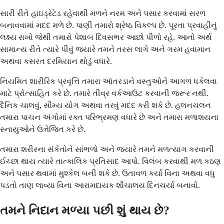
સારી રીતે હાઇડ્રેટેડ રહેવાથી મળને નરમ અને પસાર કરવામાં સરળ
બનાવવામાં મદદ મળે છે. પાણી તમારો શ્રેષ્ઠ વિકલ્પ છે. પૂરતા પ્રવાહીનું
લક્ષ્ય રાખો જેથી તમારો પેશાબ દિવસભર આછો પીળો રહે. આનો અર્થ
સામાન્ય રીતે ત્યારે પીવું જ્યારે તમને તરસ લાગે અને ગરમ હવામાન
અથવા કસરત દરમિયાન થોડું વધારે.
નિયમિત શારીરિક પ્રવૃત્તિ તમારા આંતરડાને વસ્તુઓને આગળ ધકેલવા
માટે પ્રોત્સાહિત કરે છે. તમારે તીવ્ર વર્કઆઉટ કરવાની જરૂર નથી.
દૈનિક ચાલવું, સૌમ્ય યોગ અથવા તરવું મદદ કરી શકે છે. હલનચલન
તમારા પાચન અંગોમાં રક્ત પરિભ્રમણ વધારે છે અને તમારા મળાશયના
સ્નાયુઓને ઉત્તેજિત કરે છે.
તમારા શરીરના સંકેતોને સાંભળો અને જ્યારે તમને મળત્યાગ કરવાની
ઈચ્છા થાય ત્યારે તાત્કાલિક પ્રતિસાદ આપો. વિલંબ કરવાથી મળ કઠણ
અને પસાર થવામાં મુશ્કેલ બની શકે છે. ઉતાવળ કર્યા વિના અથવા વધુ
પડતો તાણ લાવ્યા વિના આરામદાયક શૌચાલય દિનચર્યા બનાવો.
તમને નિદાન મળ્યા પછી શું થાય છે?