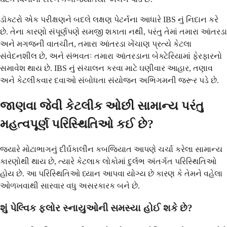
ડૉક્ટરો એક પરીક્ષણને બદલે લક્ષણ પેટર્નના આધારે IBS નું નિદાન કરે
છે. તેના કારણો સંપૂર્ણપણે સમજી શકાતા નથી, પરંતુ તેમાં તમારા આંતરડા
અને મગજની વાતચીત, તમારા આંતરડા ખેંચાણ પ્રત્યે કેટલા
સંવેદનશીલ છે, અને સંભવતઃ તમારા આંતરડાના બેક્ટેરિયામાં ફેરફારનો
સમાવેશ થાય છે. IBS નું સંચાલન કરવા માટે ઘણીવાર આહાર, તણાવ
અને કેટલીકવાર દવાઓ સંબોધતા સંયોજન અભિગમની જરૂર પડે છે.
જાણવા જેવી કેટલીક ઓછી સામાન્ય પરંતુ
મહત્વપૂર્ણ પરિસ્થિતિઓ કઈ છે?
જ્યારે મોટાભાગનું દીર્ઘકાલીન કબજિયાત આપણે ચર્ચા કરેલા સામાન્ય
કારણોથી થાય છે, ત્યારે કેટલાક લોકોમાં દુર્લભ અંતર્ગત પરિસ્થિતિઓ
હોય છે. આ પરિસ્થિતિઓ ધ્યાન આપવા યોગ્ય છે કારણ કે તેમને વહેલા
ઓળખવાથી સારવાર વધુ અસરકારક બને છે.
શું પેલ્વિક ફ્લોર સ્નાયુઓની સમસ્યા હોઈ શકે છે?