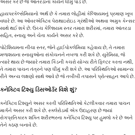
અસર કરે છે જે આંતરડાના કાર્યને ધીમું પાડે છે.
હાયપરકેલ્સેમિયાનો અર્થ છે કે તમારા લોહીમાં કેલ્શિયમનું પ્રમાણ ખૂબ
વધારે છે. આ ઓવરએક્ટિવ પેરાથાઇરોઇડ ગ્રંથીઓ અથવા અમુક કેન્સર
સાથે થઈ શકે છે. ઉચ્ચ કેલ્શિયમ સ્તર તમારા શરીરમાં, તમારા આંતરડા
સહિત, સ્નાયુ અને ચેતા કાર્યને અસર કરે છે.
પોટેશિયમના નીચા સ્તર, જેને હાઈપોકલેમિયા કહેવાય છે, તે તમારા
મળાશયના સ્નાયુઓના સંકોચનને નબળા કરી શકે છે. યુરેમિયા, જે
ત્યારે થાય છે જ્યારે તમારા કિડની કચરો યોગ્ય રીતે ફિલ્ટર કરતા નથી,
તે તમારા પાચન તંત્રને પણ ધીમું કરી શકે છે. આ પરિસ્થિતિઓ સામાન્ય
રીતે અન્ય લક્ષણો સાથે આવે છે જે તબીબી તપાસને પ્રોત્સાહન આપે છે.
કનેક્ટિવ ટિશ્યુ ડિસઓર્ડર વિશે શું?
કનેક્ટિવ ટિશ્યુને અસર કરતી પરિસ્થિતિઓ કેટલીકવાર તમારા પાચન
માર્ગને અસર કરી શકે છે. સ્ક્લેરોડર્મા એક ઉદાહરણ છે જ્યાં
રોગપ્રતિકારક શક્તિ શરીરભરના કનેક્ટિવ ટિશ્યુ પર હુમલો કરે છે અને
તેને કઠણ બનાવે છે.