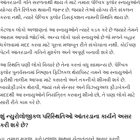
આંતરડાની ગતિ સરળતાથી થાય તે માટે તમારા પેલ્વિક ફ્લોર સ્નાયુઓને
યોગ્ય રીતે રિલેક્સ થવાની જરૂર છે. જ્યારે તેઓ યોગ્ય રીતે સંકલન
કરતા નથી, ત્યારે પેલ્વિક ફ્લોર ડિસફંક્શન નામની સ્થિતિ થાય છે.
કેટલાક લોકો અજાણતાં આ સ્નાયુઓને ત્યારે કડક કરે છે જ્યારે તેમને
આરામ આપવો જોઈએ. અન્ય લોકો પાસે સ્નાયુઓ છે જે મળને બહાર
ધકેલવામાં મદદ કરવા માટે પૂરતા મજબૂત રીતે સંકોચાતા નથી. કોઈપણ
પેટર્ન આંતરડાની ગતિને મુશ્કેલ અને અપૂર્ણ બનાવી શકે છે.
આ સ્થિતિ ઘણી લોકો વિચારે છે તેના કરતાં વધુ સામાન્ય છે. પેલ્વિક
ફ્લોર પુનર્વસનમાં નિષ્ણાત ફિઝિકલ થેરાપિસ્ટ તમને આ સ્નાયુઓને
ફરીથી તાલીમ આપવા માટે કસરતો અને તકનીકો શીખવી શકે છે.
બાયોફીડબેક થેરાપી, જ્યાં તમે સેન્સર અને વિઝ્યુઅલ ફીડબેકની
મદદથી આ સ્નાયુઓને નિયંત્રિત કરવાનું શીખો છો, તે ઘણા લોકો માટે
સારી રીતે કામ કરે છે.
શું ન્યુરોલોજીકલ પરિસ્થિતિઓ આંતરડાના કાર્યને અસર
કરી શકે છે?
હા, તમારા મગજ, કરોડરજ્જુ અથવા ચેતાતંત્રને અસર કરતી