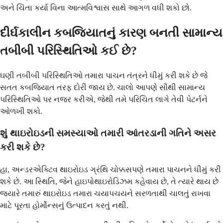
અને ચિંતા કર્યા વિના આત્મવિશ્વાસ સાથે આગળ વધી શકો છો.
દીર્ઘકાલીન કબજિયાતનું કારણ બનતી સામાન્ય
તબીબી પરિસ્થિતિઓ કઈ છે?
ઘણી તબીબી પરિસ્થિતિઓ તમારા પાચન તંત્રને ધીમું કરી શકે છે જે
સતત કબજિયાત તરફ દોરી જાય છે. ચાલો આપણે સૌથી સામાન્ય
પરિસ્થિતિઓ પર નજર કરીએ, જેથી તમે પરિચિત લાગે તેવી પેટર્નને
ઓળખી શકો.
શું થાઇરોઇડની સમસ્યાઓ તમારી આંતરડાની ગતિને અસર
કરી શકે છે?
હા, અન્ડરએક્ટિવ થાઇરોઇડ ગ્રંથિ ચોક્કસપણે તમારા પાચનને ધીમું કરી
શકે છે. આ સ્થિતિ, જેને હાઇપોથાઇરોડિઝમ કહેવાય છે, તે ત્યારે થાય છે
જ્યારે તમારું થાઇરોઇડ તમારા ચયાપચયને સરળતાથી ચાલતું રાખવા
માટે પૂરતા હોર્મોન્સનું ઉત્પાદન કરતું નથી.