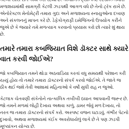
મળાશયમાંથી સામગ્રી કેટલી ઝડપથી આગળ વધે છે તેનો ટ્રૅક રાખે છે.
એનોરેક્ટલ મેનોમેટ્રી તમારા ગુદા અને મળાશયના સ્નાયુઓના દબાણ
અને સંકલનનું માપન કરે છે. ડેફેકોગ્રાફી ઇમેજિંગનો ઉપયોગ કરીને
જુએ છે કે જ્યારે તમે મળત્યાગ કરવાનો પ્રયાસ કરો છો ત્યારે શું થાય
છે.
તમારે તમારા કબજિયાત વિશે ડૉક્ટર સાથે ક્યારે
વાત કરવી જોઈએ?
જો કબજિયાત તમને થોડા અઠવાડિયા કરતાં વધુ સમયથી પરેશાન કરી
રહ્યું હોય તો તમારે તમારા ડૉક્ટરનો સંપર્ક કરવો જોઈએ. તે જાતે જ
ઠીક થઈ જશે તેવી આશામાં મહિનાઓ કે વર્ષો સુધી રાહ ન જુઓ.
કેટલાક ચેતવણી સંકેતોને તાત્કાલિક તબીબી ધ્યાન આપવાની જરૂર છે.
જો તમને મળમાં લોહી દેખાય અથવા કાળું, ડામર જેવું મળ દેખાય, તો
તરત જ તમારા ડૉક્ટરનો સંપર્ક કરો. અસ્પષ્ટ વજન ઘટાડવું, ગંભીર પેટનો
દુખાવો, અથવા મળાશયમાં કંઈક અવરોધાયેલું લાગે છે તે પણ ઝડપી
મૂલ્યાંકન યોગ્ય છે.