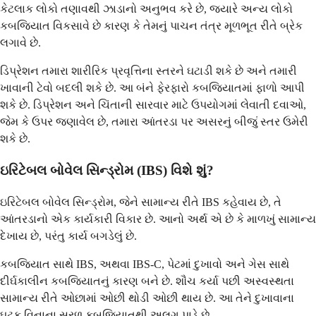
કેટલાક લોકો તણાવથી ઝાડાનો અનુભવ કરે છે, જ્યારે અન્ય લોકો
કબજિયાત વિકસાવે છે કારણ કે તેમનું પાચન તંત્ર મૂળભૂત રીતે બ્રેક
લગાવે છે.
ડિપ્રેશન તમારા શારીરિક પ્રવૃત્તિના સ્તરને ઘટાડી શકે છે અને તમારી
ખાવાની ટેવો બદલી શકે છે. આ બંને ફેરફારો કબજિયાતમાં ફાળો આપી
શકે છે. ડિપ્રેશન અને ચિંતાની સારવાર માટે ઉપયોગમાં લેવાતી દવાઓ,
જેમ કે ઉપર જણાવેલ છે, તમારા આંતરડા પર અસરનું બીજું સ્તર ઉમેરી
શકે છે.
ઇરિટેબલ બોવેલ સિન્ડ્રોમ (IBS) વિશે શું?
ઇરિટેબલ બોવેલ સિન્ડ્રોમ, જેને સામાન્ય રીતે IBS કહેવાય છે, તે
આંતરડાનો એક કાર્યકારી વિકાર છે. આનો અર્થ એ છે કે માળખું સામાન્ય
દેખાય છે, પરંતુ કાર્ય બગડેલું છે.
કબજિયાત સાથે IBS, અથવા IBS-C, પેટમાં દુખાવો અને ગેસ સાથે
દીર્ઘકાલીન કબજિયાતનું કારણ બને છે. શૌચ કર્યા પછી અસ્વસ્થતા
સામાન્ય રીતે ઓછામાં ઓછી થોડી ઓછી થાય છે. આ તેને દુખાવાના
ઘટક વિનાના સરળ કબજિયાતથી અલગ પાડે છે.