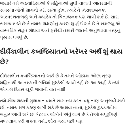
જ્યારે તમે અઠવાડિયાઓ કે મહિનાઓ સુધી ચાલતી આંતરડાની
સમસ્યાઓનો સામનો કરી રહ્યા હોવ, ત્યારે તે નિરાશાજનક,
અસ્વસ્થતાભર્યું અને ક્યારેક તો ચિંતાજનક પણ લાગી શકે છે. સારા
સમાચાર એ છે કે તમારા લક્ષણોનું કારણ શું હોઈ શકે છે તે સમજવું એ
વાસ્તવિક રાહત શોધવા અને ફરીથી તમારી જાતને અનુભવવા તરફનું
પ્રથમ પગલું છે.
દીર્ઘકાલીન કબજિયાતનો ખરેખર અર્થ શું થાય
છે?
દીર્ઘકાલીન કબજિયાતનો અર્થ છે કે તમને ઓછામાં ઓછા ત્રણ
મહિનાથી આંતરડાની ગતિમાં મુશ્કેલી આવી રહી છે. આ અહીં કે ત્યાં
એક-બે દિવસ ચૂકી જવાની વાત નથી.
તમે શૌચાલયની મુલાકાત વખતે સામાન્ય કરતાં વધુ તાણ અનુભવી શકો
છો. તમારું મળ કઠણ લાગી શકે છે અથવા નાના, મુશ્કેલ ટુકડાઓમાં
બહાર આવી શકે છે. કેટલાક લોકોને એવું લાગે છે કે તેઓ સંપૂર્ણપણે
મળત્યાગ કરી શકતા નથી, શૌચ ગયા પછી પણ.