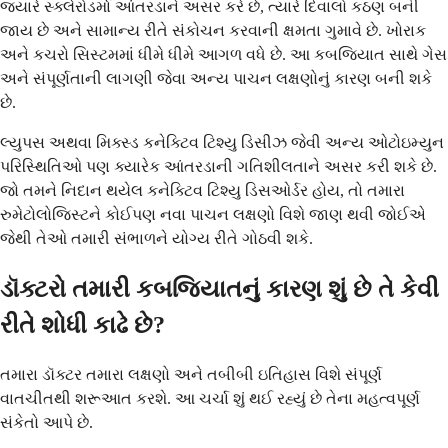
જ્યારે સ્ક્લેરોડર્મા આંતરડાને અસર કરે છે, ત્યારે દિવાલો કઠણ બની
જાય છે અને સામાન્ય રીતે સંકોચન કરવાની ક્ષમતા ગુમાવે છે. ખોરાક
અને કચરો સિસ્ટમમાં ધીમે ધીમે આગળ વધે છે. આ કબજિયાત સાથે ગેસ
અને સંપૂર્ણતાની લાગણી જેવા અન્ય પાચન લક્ષણોનું કારણ બની શકે
છે.
લ્યુપસ અથવા મિક્સ્ડ કનેક્ટિવ ટિશ્યુ ડિસીઝ જેવી અન્ય ઓટોઇમ્યુન
પરિસ્થિતિઓ પણ ક્યારેક આંતરડાની ગતિશીલતાને અસર કરી શકે છે.
જો તમને નિદાન થયેલ કનેક્ટિવ ટિશ્યુ ડિસઓર્ડર હોય, તો તમારા
રુમેટોલોજિસ્ટને કોઈપણ નવા પાચન લક્ષણો વિશે જાણ થવી જોઈએ
જેથી તેઓ તમારી સંભાળને યોગ્ય રીતે ગોઠવી શકે.
ડૉક્ટરો તમારી કબજિયાતનું કારણ શું છે તે કેવી
રીતે શોધી કાઢે છે?
તમારા ડૉક્ટર તમારા લક્ષણો અને તબીબી ઇતિહાસ વિશે સંપૂર્ણ
વાતચીતથી શરૂઆત કરશે. આ ચર્ચા શું થઈ રહ્યું છે તેના મહત્વપૂર્ણ
સંકેતો આપે છે.