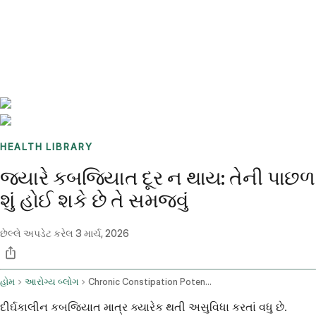
Benchmarks
Stories
FAQ
Sign up / Log in
HEALTH LIBRARY
જ્યારે કબજિયાત દૂર ન થાય: તેની પાછળ
શું હોઈ શકે છે તે સમજવું
છેલ્લે અપડેટ કરેલ
3 માર્ચ, 2026
હોમ
આરોગ્ય બ્લોગ
Chronic Constipation Potential Underlying Conditions
દીર્ઘકાલીન કબજિયાત માત્ર ક્યારેક થતી અસુવિધા કરતાં વધુ છે.