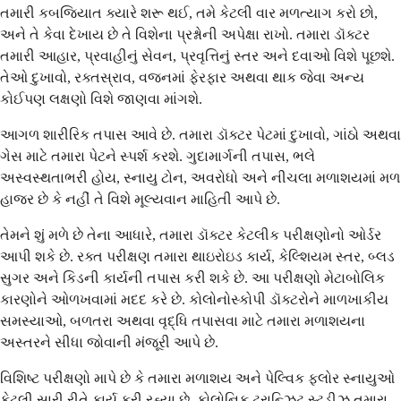
તમારી કબજિયાત ક્યારે શરૂ થઈ, તમે કેટલી વાર મળત્યાગ કરો છો,
અને તે કેવા દેખાય છે તે વિશેના પ્રશ્નોની અપેક્ષા રાખો. તમારા ડૉક્ટર
તમારી આહાર, પ્રવાહીનું સેવન, પ્રવૃત્તિનું સ્તર અને દવાઓ વિશે પૂછશે.
તેઓ દુખાવો, રક્તસ્રાવ, વજનમાં ફેરફાર અથવા થાક જેવા અન્ય
કોઈપણ લક્ષણો વિશે જાણવા માંગશે.
આગળ શારીરિક તપાસ આવે છે. તમારા ડૉક્ટર પેટમાં દુખાવો, ગાંઠો અથવા
ગેસ માટે તમારા પેટને સ્પર્શ કરશે. ગુદામાર્ગની તપાસ, ભલે
અસ્વસ્થતાભરી હોય, સ્નાયુ ટોન, અવરોધો અને નીચલા મળાશયમાં મળ
હાજર છે કે નહીં તે વિશે મૂલ્યવાન માહિતી આપે છે.
તેમને શું મળે છે તેના આધારે, તમારા ડૉક્ટર કેટલીક પરીક્ષણોનો ઓર્ડર
આપી શકે છે. રક્ત પરીક્ષણ તમારા થાઇરોઇડ કાર્ય, કેલ્શિયમ સ્તર, બ્લડ
સુગર અને કિડની કાર્યની તપાસ કરી શકે છે. આ પરીક્ષણો મેટાબોલિક
કારણોને ઓળખવામાં મદદ કરે છે. કોલોનોસ્કોપી ડૉક્ટરોને માળખાકીય
સમસ્યાઓ, બળતરા અથવા વૃદ્ધિ તપાસવા માટે તમારા મળાશયના
અસ્તરને સીધા જોવાની મંજૂરી આપે છે.
વિશિષ્ટ પરીક્ષણો માપે છે કે તમારા મળાશય અને પેલ્વિક ફ્લોર સ્નાયુઓ
કેટલી સારી રીતે કાર્ય કરી રહ્યા છે. કોલોનિક ટ્રાન્ઝિટ સ્ટડીઝ તમારા