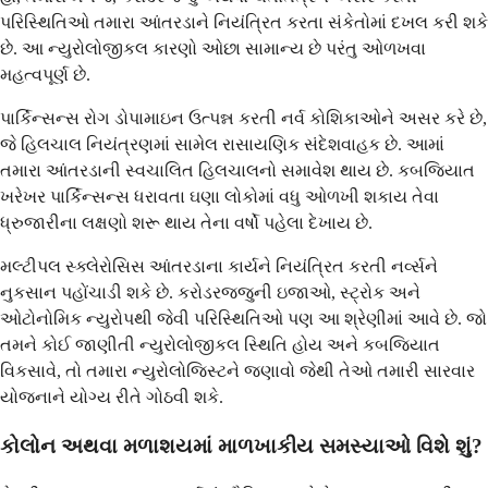
પરિસ્થિતિઓ તમારા આંતરડાને નિયંત્રિત કરતા સંકેતોમાં દખલ કરી શકે
છે. આ ન્યુરોલોજીકલ કારણો ઓછા સામાન્ય છે પરંતુ ઓળખવા
મહત્વપૂર્ણ છે.
પાર્કિન્સન્સ રોગ ડોપામાઇન ઉત્પન્ન કરતી નર્વ કોશિકાઓને અસર કરે છે,
જે હિલચાલ નિયંત્રણમાં સામેલ રાસાયણિક સંદેશવાહક છે. આમાં
તમારા આંતરડાની સ્વચાલિત હિલચાલનો સમાવેશ થાય છે. કબજિયાત
ખરેખર પાર્કિન્સન્સ ધરાવતા ઘણા લોકોમાં વધુ ઓળખી શકાય તેવા
ધ્રુજારીના લક્ષણો શરૂ થાય તેના વર્ષો પહેલા દેખાય છે.
મલ્ટીપલ સ્ક્લેરોસિસ આંતરડાના કાર્યને નિયંત્રિત કરતી નર્વ્સને
નુકસાન પહોંચાડી શકે છે. કરોડરજ્જુની ઇજાઓ, સ્ટ્રોક અને
ઓટોનોમિક ન્યુરોપથી જેવી પરિસ્થિતિઓ પણ આ શ્રેણીમાં આવે છે. જો
તમને કોઈ જાણીતી ન્યુરોલોજીકલ સ્થિતિ હોય અને કબજિયાત
વિકસાવે, તો તમારા ન્યુરોલોજિસ્ટને જણાવો જેથી તેઓ તમારી સારવાર
યોજનાને યોગ્ય રીતે ગોઠવી શકે.
કોલોન અથવા મળાશયમાં માળખાકીય સમસ્યાઓ વિશે શું?