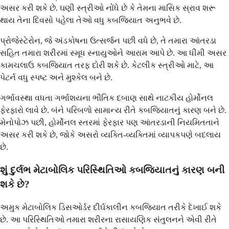
અસર કરી શકે છે. ઘણી સ્ત્રીઓ નોંધે છે કે તેમના માસિક સ્રાવ શરૂ
થાય તેના દિવસો પહેલા તેઓ વધુ કબજિયાત અનુભવે છે.
પ્રોજેસ્ટેરોન, જે અંડકોષના ઉત્સર્જન પછી વધે છે, તે તમારા આંતરડા
સહિત તમારા શરીરમાં સ્મૂધ સ્નાયુઓને આરામ આપે છે. આ ધીમી અસર
કામચલાઉ કબજિયાત તરફ દોરી શકે છે. કેટલીક સ્ત્રીઓ માટે, આ
પેટર્ન વધુ સ્પષ્ટ અને મુશ્કેલ બને છે.
ગર્ભાવસ્થા વધતા ગર્ભાશયના ભૌતિક દબાણ સાથે નાટકીય હોર્મોનલ
ફેરફારો લાવે છે. બંને પરિબળો સામાન્ય રીતે કબજિયાતનું કારણ બને છે.
મેનોપોઝ પછી, હોર્મોનલ સ્તરમાં ફેરફાર પણ આંતરડાની નિયમિતતાને
અસર કરી શકે છે, જોકે અસરો વ્યક્તિ-વ્યક્તિમાં વ્યાપકપણે બદલાય
છે.
શું દુર્લભ મેટાબોલિક પરિસ્થિતિઓ કબજિયાતનું કારણ બની
શકે છે?
અમુક મેટાબોલિક ડિસઓર્ડર દીર્ઘકાલીન કબજિયાત તરીકે દેખાઈ શકે
છે. આ પરિસ્થિતિઓ તમારા શરીરના રાસાયણિક સંતુલનને એવી રીતે