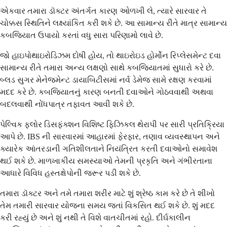
એકવાર તમારા ડૉક્ટર અંતર્ગત કારણ ઓળખી લે, ત્યારે સારવાર તે
ચોક્કસ સ્થિતિને લક્ષ્યાંકિત કરી શકે છે. આ સામાન્ય રીતે માત્ર સામાન્ય
કબજિયાત ઉપાયો કરતાં વધુ સારા પરિણામો લાવે છે.
જો હાઇપોથાઇરોડિઝમ દોષી હોય, તો થાઇરોઇડ હોર્મોન રિપ્લેસમેન્ટ દવા
સામાન્ય રીતે તમારા અન્ય લક્ષણો સાથે કબજિયાતમાં સુધારો કરે છે.
બ્લડ સુગર મેનેજમેન્ટ ડાયાબિટીસમાં નર્વ ડેમેજ સામે રક્ષણ કરવામાં
મદદ કરે છે. કબજિયાતનું કારણ બનતી દવાઓને ગોઠવવાથી અથવા
બદલવાથી નોંધપાત્ર તફાવત આવી શકે છે.
પેલ્વિક ફ્લોર ડિસફંક્શન વિશિષ્ટ ફિઝિકલ થેરાપી પર સારી પ્રતિક્રિયા
આપે છે. IBS ની સારવારમાં આહારમાં ફેરફાર, તણાવ વ્યવસ્થાપન અને
ક્યારેક આંતરડાની ગતિશીલતાને નિયંત્રિત કરતી દવાઓનો સમાવેશ
થઈ શકે છે. માળખાકીય સમસ્યાઓ તેમની પ્રકૃતિ અને ગંભીરતાના
આધારે વિવિધ હસ્તક્ષેપોની જરૂર પડી શકે છે.
તમારા ડૉક્ટર અને તમે તમારા શરીર માટે શું શ્રેષ્ઠ કામ કરે છે તે શીખો
તેમ તમારી સારવાર યોજના સમય જતાં વિકસિત થઈ શકે છે. શું મદદ
કરી રહ્યું છે અને શું નથી તે વિશે વાતચીતમાં રહો. દીર્ઘકાલીન