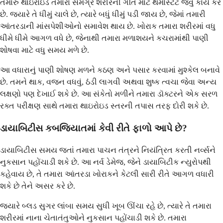
તમારું થાઇરોઇડ તમારા સમગ્ર શરીરની ગતિ માટે થર્મોસ્ટેટ જેવું કાર્ય કરે
છે. જ્યારે તે ધીમું ચાલે છે, ત્યારે બધું ધીમું પડી જાય છે, જેમાં તમારી
આંતરડાની માંસપેશીઓનો સમાવેશ થાય છે. ખોરાક તમારા શરીરમાં વધુ
ધીમે ધીમે આગળ વધે છે, જેનાથી તમારા મળાશયને કચરામાંથી પાણી
શોષવા માટે વધુ સમય મળે છે.
આ વધારાનું પાણી શોષણ મળને કઠણ અને પસાર કરવામાં મુશ્કેલ બનાવે
છે. તમને થાક, વજન વધવું, ઠંડી લાગવી અથવા શુષ્ક ત્વચા જેવા અન્ય
લક્ષણો પણ દેખાઈ શકે છે. આ સંકેતો મળીને તમારા ડૉક્ટરને એક સરળ
રક્ત પરીક્ષણ સાથે તમારા થાઇરોઇડ સ્તરની તપાસ તરફ દોરી શકે છે.
ડાયાબિટીસ કબજિયાતમાં કેવી રીતે ફાળો આપે છે?
ડાયાબિટીસ સમય જતાં તમારા પાચન તંત્રને નિયંત્રિત કરતી નર્વ્સને
નુકસાન પહોંચાડી શકે છે. આ નર્વ ડેમેજ, જેને ડાયાબિટીક ન્યુરોપથી
કહેવાય છે, તે તમારા આંતરડા ખોરાકને કેટલી સારી રીતે આગળ વધારી
શકે છે તેને અસર કરે છે.
જ્યારે બ્લડ સુગર લાંબા સમય સુધી ખૂબ ઊંચા રહે છે, ત્યારે તે તમારા
શરીરમાં નાના ચેતાતંતુઓને નુકસાન પહોંચાડી શકે છે. તમારા