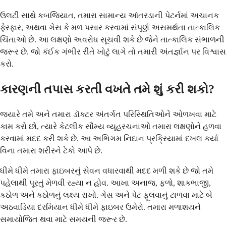
ઉલટી સાથે કબજિયાત, તમારા સામાન્ય આંતરડાની પેટર્નમાં અચાનક
ફેરફાર, અથવા ગેસ કે મળ પસાર કરવામાં સંપૂર્ણ અસમર્થતા તાત્કાલિક
ચિંતાઓ છે. આ લક્ષણો અવરોધ સૂચવી શકે છે જેને તાત્કાલિક સંભાળની
જરૂર છે. જો કંઈક ગંભીર રીતે ખોટું લાગે તો તમારી અંતર્જ્ઞાન પર વિશ્વાસ
કરો.
કારણની તપાસ કરતી વખતે તમે શું કરી શકો?
જ્યારે તમે અને તમારા ડૉક્ટર અંતર્ગત પરિસ્થિતિઓને ઓળખવા માટે
કામ કરો છો, ત્યારે કેટલીક સૌમ્ય વ્યૂહરચનાઓ તમારા લક્ષણોને હળવા
કરવામાં મદદ કરી શકે છે. આ અભિગમ નિદાન પ્રક્રિયામાં દખલ કર્યા
વિના તમારા શરીરને ટેકો આપે છે.
ધીમે ધીમે તમારા ફાઇબરનું સેવન વધારવાથી મદદ મળી શકે છે જો તમે
પહેલાથી પૂરતું મેળવી રહ્યા ન હોવ. આખા અનાજ, ફળો, શાકભાજી,
કઠોળ અને કઠોળનું લક્ષ્ય રાખો. ગેસ અને પેટ ફૂલવાનું ટાળવા માટે બે
અઠવાડિયા દરમિયાન ધીમે ધીમે ફાઇબર ઉમેરો. તમારા મળાશયને
સમાયોજિત થવા માટે સમયની જરૂર છે.