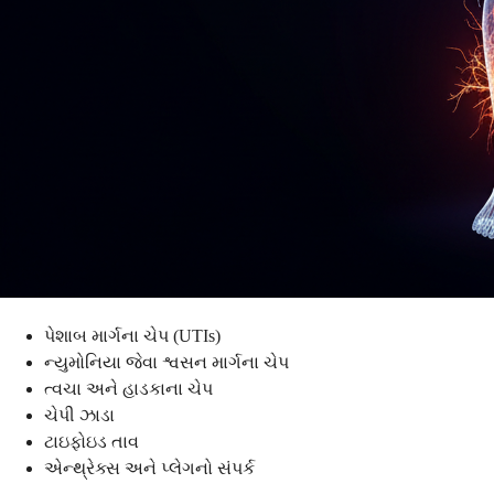
પેશાબ માર્ગના ચેપ (UTIs)
ન્યુમોનિયા જેવા શ્વસન માર્ગના ચેપ
ત્વચા અને હાડકાના ચેપ
ચેપી ઝાડા
ટાઇફોઇડ તાવ
એન્થ્રેક્સ અને પ્લેગનો સંપર્ક