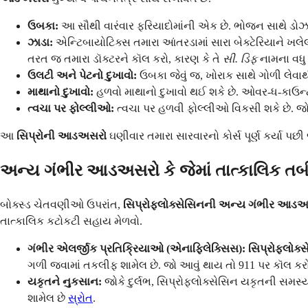
ઉબકા:
આ સૌથી વારંવાર ફરિયાદોમાંની એક છે. ભોજન સાથે ડોઝ લેવા
ઝાડા:
એન્ટિબાયોટિક્સ તમારા આંતરડામાં સારા બેક્ટેરિયાને ખલેલ 
તરત જ તમારા ડૉક્ટરને કૉલ કરો, કારણ કે તે
સી. ડિફ
નામના વધુ 
ઉલટી અને પેટનો દુખાવો:
ઉબકા જેવું જ, ખોરાક સાથે ગોળી લેવા
માથાનો દુખાવો:
હળવો માથાનો દુખાવો થઈ શકે છે. ઓવર-ધ-કાઉન્ટર પ
ત્વચા પર ફોલ્લીઓ:
ત્વચા પર હળવી ફોલ્લીઓ વિકસી શકે છે. જ
આ
સિપ્રોની આડઅસરો
ઘણીવાર તમારા સારવારનો કોર્સ પૂર્ણ કર્યા પ
અન્ય ગંભીર આડઅસરો કે જેમાં તાત્કાલિક ત
બોક્સ્ડ ચેતવણીઓ ઉપરાંત,
સિપ્રોફ્લોક્સેસિનની અન્ય ગંભીર આડ
તાત્કાલિક કટોકટી સહાય મેળવો.
ગંભીર એલર્જીક પ્રતિક્રિયાઓ (એનાફિલેક્સિસ):
સિપ્રોફ્લોક્
ગળી જવામાં તકલીફ શામેલ છે. જો આવું થાય તો 911 પર કૉલ કરો
યકૃતને નુકસાન:
જોકે દુર્લભ, સિપ્રોફ્લોક્સેસિન યકૃતની સમસ્
શામેલ છે
સ્રોત
.