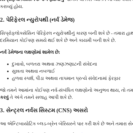
કરાવ્યું હોય.
2. પેરિફેરલ ન્યુરોપથી (નર્વ ડેમેજ)
સિપ્રોફ્લોક્સેસિન પેરિફેરલ ન્યુરોપથીનું કારણ બની શકે છે - તમ
દરમિયાન કોઈપણ સમયે થઈ શકે છે અને કાયમી બની શકે છે.
નર્વ ડેમેજના લક્ષણોમાં શામેલ છે:
દુખાવો, બળતરા અથવા ઝણઝણાટની સંવેદના
સુન્નતા અથવા નબળાઈ
હળવા સ્પર્શ, પીડા અથવા તાપમાન પ્રત્યે સંવેદનામાં ફેરફાર
જો તમને આમાંના કોઈપણ નર્વ-સંબંધિત લક્ષણોનો અનુભવ થાય, તો તમા
કરવું
તે અંગે તમને સલાહ આપી શકે છે.
3. સેન્ટ્રલ નર્વસ સિસ્ટમ (CNS) અસરો
આ એન્ટિબાયોટિક બ્લડ-બ્રેન બેરિયરને પાર કરી શકે છે અને તમારા સ