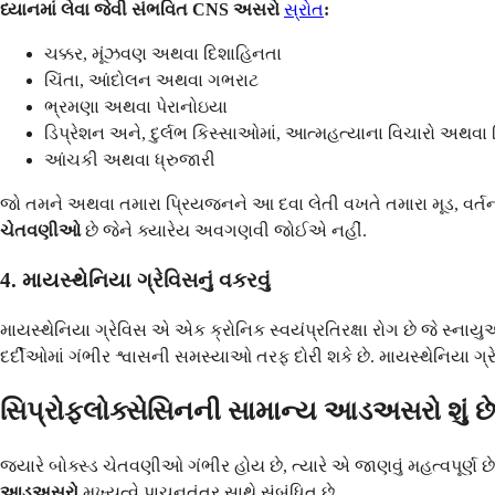
ધ્યાનમાં લેવા જેવી સંભવિત CNS અસરો
સ્રોત
:
ચક્કર, મૂંઝવણ અથવા દિશાહિનતા
ચિંતા, આંદોલન અથવા ગભરાટ
ભ્રમણા અથવા પેરાનોઇયા
ડિપ્રેશન અને, દુર્લભ કિસ્સાઓમાં, આત્મહત્યાના વિચારો અથવા
આંચકી અથવા ધ્રુજારી
જો તમને અથવા તમારા પ્રિયજનને આ દવા લેતી વખતે તમારા મૂડ, વર્તન
ચેતવણીઓ
છે જેને ક્યારેય અવગણવી જોઈએ નહીં.
4. માયસ્થેનિયા ગ્રેવિસનું વકરવું
માયસ્થેનિયા ગ્રેવિસ એ એક ક્રોનિક સ્વયંપ્રતિરક્ષા રોગ છે જે સ્ન
દર્દીઓમાં ગંભીર શ્વાસની સમસ્યાઓ તરફ દોરી શકે છે. માયસ્થેનિયા ગ
સિપ્રોફ્લોક્સેસિનની સામાન્ય આડઅસરો શું છ
જ્યારે બોક્સ્ડ ચેતવણીઓ ગંભીર હોય છે, ત્યારે એ જાણવું મહત્વપૂર્ણ
આડઅસરો
મુખ્યત્વે પાચનતંત્ર સાથે સંબંધિત છે.