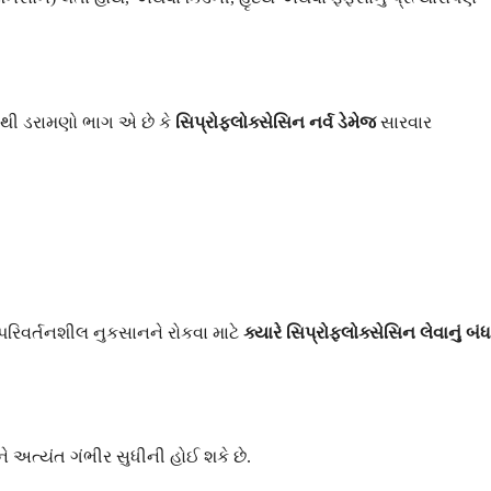
ૌથી ડરામણો ભાગ એ છે કે
સિપ્રોફ્લોક્સેસિન નર્વ ડેમેજ
સારવાર
રિવર્તનશીલ નુકસાનને રોકવા માટે
ક્યારે સિપ્રોફ્લોક્સેસિન લેવાનું બંધ
 અત્યંત ગંભીર સુધીની હોઈ શકે છે.