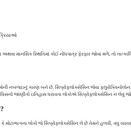
 ક્રિયાઓ
 અથવા માનસિક સ્થિતિમાં કોઈ નોંધપાત્ર ફેરફાર જોવા મળે, તો તાત્ક
ાયુઓની નબળાઇનું કારણ બને છે. સિપ્રોફ્લોક્સેસિન જેવા ફ્લુરોક્વિન
્રેવિસનો જાણીતો ઇતિહાસ ધરાવતા લોકોએ સિપ્રોફ્લોક્સેસિન ન લેવું 
ે?
 છે કે મોટાભાગના લોકો જે સિપ્રોફ્લોક્સેસિન લે છે તેમને હળવી, વધ