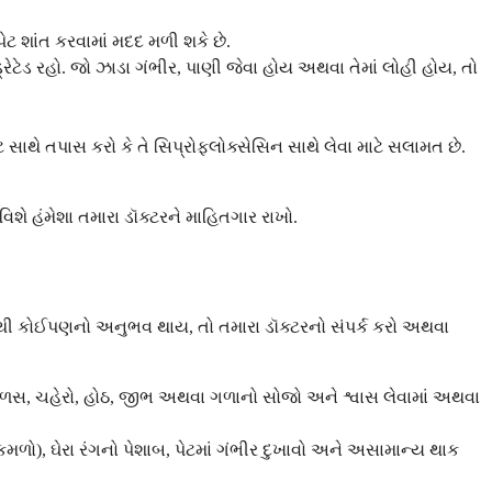
ેટ શાંત કરવામાં મદદ મળી શકે છે.
્રેટેડ રહો. જો ઝાડા ગંભીર, પાણી જેવા હોય અથવા તેમાં લોહી હોય, તો
સાથે તપાસ કરો કે તે સિપ્રોફ્લોક્સેસિન સાથે લેવા માટે સલામત છે.
શે હંમેશા તમારા ડૉક્ટરને માહિતગાર રાખો.
ાંથી કોઈપણનો અનુભવ થાય, તો તમારા ડૉક્ટરનો સંપર્ક કરો અથવા
સ, ચહેરો, હોઠ, જીભ અથવા ગળાનો સોજો અને શ્વાસ લેવામાં અથવા
મળો), ઘેરા રંગનો પેશાબ, પેટમાં ગંભીર દુખાવો અને અસામાન્ય થાક