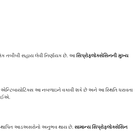
ાલિક તબીબી સહાય લેવી નિર્ણાયક છે. આ
સિપ્રોફ્લોક્સેસિનની મુખ્ય
ોલોન એન્ટિબાયોટિક્સ આ નબળાઇને વકાવી શકે છે અને આ સ્થિતિ ધરાવતા
જોઈએ.
ુ વ્યવસ્થાપિત આડઅસરોનો અનુભવ થાય છે.
સામાન્ય સિપ્રોફ્લોક્સેસિન