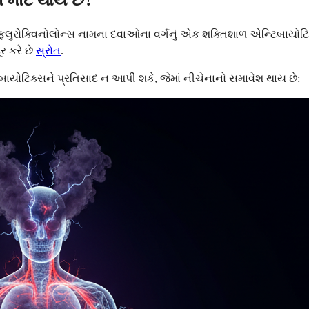
ા માટે થાય છે?
ફ્લુરોક્વિનોલોન્સ નામના દવાઓના વર્ગનું એક શક્તિશાળ એન્ટિબાયોટિક 
ર કરે છે
સ્રોત
.
ટિબાયોટિક્સને પ્રતિસાદ ન આપી શકે, જેમાં નીચેનાનો સમાવેશ થાય છે: