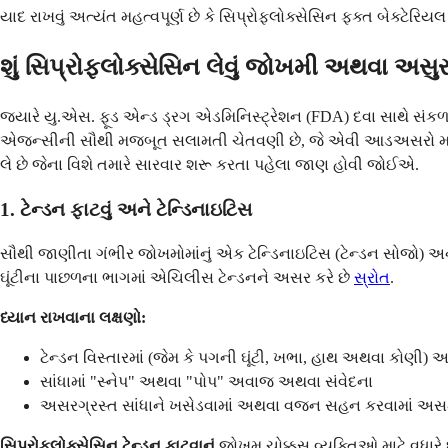
યાદ રાખવું અત્યંત મહત્વપૂર્ણ છે કે સિપ્રોફ્લોક્સેસિન ફક્ત બેક્ટે
શું સિપ્રોફ્લોક્સેસિન લેવું જોખમી અથવા અસુરક
જ્યારે યુ.એસ. ફૂડ એન્ડ ડ્રગ એડમિનિસ્ટ્રેશન (FDA) દવા સાથે સંકળાય
એજન્સીની સૌથી મજબૂત સલામતી ચેતવણી છે, જે એવી આડઅસરો મા
લે છે જેના વિશે તમારે સારવાર શરૂ કરતા પહેલા જાણ હોવી જોઈએ.
1. ટેન્ડન ફાટવું અને ટેન્ડિનાઇટિસ
સૌથી જાણીતા ગંભીર જોખમોમાંનું એક ટેન્ડિનાઇટિસ (ટેન્ડન સોજો) અને ટ
ઘૂંટીના પાછળના ભાગમાં એચિલીસ ટેન્ડનને અસર કરે છે
સ્રોત
.
ધ્યાન રાખવાના લક્ષણો:
ટેન્ડન વિસ્તારમાં (જેમ કે પગની ઘૂંટી, ખભા, હાથ અથવા કોણ
સાંધામાં "સ્નેપ" અથવા "પોપ" અવાજ અથવા સંવેદના
અસરગ્રસ્ત સાંધાને ખસેડવામાં અથવા વજન સહન કરવામાં અસમ
સિપ્રોફ્લોક્સેસિન ટેન્ડન ફાટવાનું
જોખમ ચોક્કસ વ્યક્તિઓ માટે વધારે છે