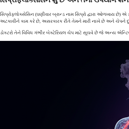
સિપ્રોફ્લોક્સેસિન શું છે અને તેનો ઉપયોગ શેન
સિપ્રોફ્લોક્સેસિન (ઘણીવાર બ્રાન્ડ નામ સિપ્રો દ્વારા ઓળખાય છે) એ 
અટકાવીને કામ કરે છે, અસરકારક રીતે તેમને મારી નાખે છે અને ચેપને દૂ
ડોકટરો તેને વિવિધ ગંભીર બેક્ટેરિયલ ચેપ માટે સૂચવે છે જે અન્ય એન્