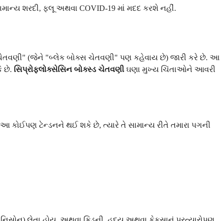
સામાન્ય શરદી, ફ્લૂ અથવા COVID-19 માં મદદ કરશે નહીં.
ડ ચેતવણી" (જેને "બ્લેક બોક્સ ચેતવણી" પણ કહેવાય છે) જારી કરે છે. આ
 છે.
સિપ્રોફ્લોક્સેસિન બોક્સ્ડ ચેતવણી
ઘણા મુખ્ય ચિંતાઓને આવરી
 આ કોઈપણ ટેન્ડનને થઈ શકે છે, ત્યારે તે સામાન્ય રીતે તમારા પગની
પ્રેડનિસોન) લેતા હોય, અથવા કિડની, હૃદય અથવા ફેફસાનું પ્રત્યારોપણ