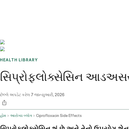
Benchmarks
Stories
FAQ
Sign up / Log in
HEALTH LIBRARY
સિપ્રોફ્લોક્સેસિન આડઅસ
છેલ્લે અપડેટ કરેલ
7 જાન્યુઆરી, 2026
હોમ
આરોગ્ય બ્લોગ
Ciprofloxacin Side Effects