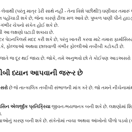
થી (પરંતુ માત્ર ડેરી સાથે નહીં - તેના વિશે પછીથી!) ઘણીવાર તમારું પ
પહોંચાડી શકે છે, જેના કારણે ઢીલા મળ આવે છે. પુષ્કળ પાણી પીને હાઇડ
ગંભીર ચેપનો સંકેત હોઈ શકે છે.
થી આ લક્ષણો ઘટાડી શકાય છે.
ેઇનકિલર્સ મદદ કરી શકે છે, પરંતુ ખાતરી કરવા માટે તમારા ફાર્માસિસ્ટ 
ોકે, ફોલ્લાઓ અથવા છાલવાળી ગંભીર ફોલ્લીઓ તબીબી કટોકટી છે.
છી જાતે જ દૂર થઈ જાય છે. જોકે, તમે અનુભવો છો તે કોઈપણ આડઅસરો વિ
બીબી ધ્યાન આપવાની જરૂર છે
અસરો
છે જે તાત્કાલિક તબીબી સંભાળની માંગ કરે છે. જો તમને નીચેનામ
સેસિન એલર્જીક પ્રતિક્રિયા
જીવન-ભયજનક બની શકે છે. લક્ષણોમાં શિળ
.
યાઓનું કારણ બની શકે છે. સંકેતોમાં ત્વચા અથવા આંખોનો પીળો પડવો (ક