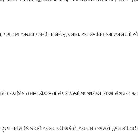
ારા હાથ, પગ, પગ અથવા પગની નર્વ્સને નુકસાન. આ સંભવિત આડઅસરનો સ
રે તાત્કાલિક તમારા ડૉક્ટરનો સંપર્ક કરવો જ જોઈએ. તેઓ સંભવતઃ અપ
ેન્ટ્રલ નર્વસ સિસ્ટમને અસર કરી શકે છે. આ CNS અસરો હળવાથી લઈને