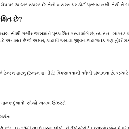
રિયલ ચેપ પર જ અસરકારક છે. તેનો વાયરસ પર કોઈ પ્રભાવ નથી, તેથી તે 
્ષિત છે?
ેલા સૌથી ગંભીર જોખમોને પ્રકાશિત કરવા માંગે છે, ત્યારે તે "બોક્સ્
ટે અનામત છે જે અક્ષમ, કાયમી અથવા જીવન-ભયજનક પણ હોઈ શકે
ેન્ડન ફાટવું (ટેન્ડનમાં ચીરો) વિકસાવવાની વધેલી સંભાવના છે. જ્યારે
ી) અચાનક દુખાવો, સોજો અથવા ઉઝરડો
ર્થતા
, જેમાં 60 વર્ષથી વધુ ઉંમરના લોકો, કોર્ટીકોસ્ટેરોઈડ દવાઓ (જેમ કે 