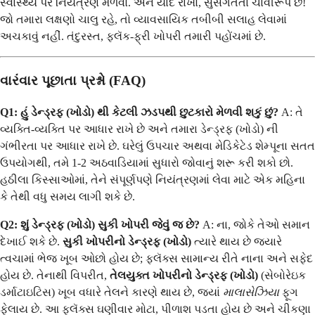
સ્વાસ્થ્ય પર નિયંત્રણ મેળવો. અને યાદ રાખો, સુસંગતતા ચાવીરૂપ છે!
જો તમારા લક્ષણો ચાલુ રહે, તો વ્યાવસાયિક તબીબી સલાહ લેવામાં
અચકાવું નહીં. તંદુરસ્ત, ફ્લૅક-ફ્રી ખોપરી તમારી પહોંચમાં છે.
વારંવાર પૂછાતા પ્રશ્નો (FAQ)
Q1: હું ડેન્ડ્રફ (ખોડો) થી કેટલી ઝડપથી છુટકારો મેળવી શકું છું?
A: તે
વ્યક્તિ-વ્યક્તિ પર આધાર રાખે છે અને તમારા ડેન્ડ્રફ (ખોડો) ની
ગંભીરતા પર આધાર રાખે છે. ઘરેલું ઉપચાર અથવા મેડિકેટેડ શેમ્પૂના સતત
ઉપયોગથી, તમે 1-2 અઠવાડિયામાં સુધારો જોવાનું શરૂ કરી શકો છો.
હઠીલા કિસ્સાઓમાં, તેને સંપૂર્ણપણે નિયંત્રણમાં લેવા માટે એક મહિના
કે તેથી વધુ સમય લાગી શકે છે.
Q2: શું ડેન્ડ્રફ (ખોડો) સુકી ખોપરી જેવું જ છે?
A: ના, જોકે તેઓ સમાન
દેખાઈ શકે છે.
સુકી ખોપરીનો ડેન્ડ્રફ (ખોડો)
ત્યારે થાય છે જ્યારે
ત્વચામાં ભેજ ખૂબ ઓછો હોય છે; ફ્લૅક્સ સામાન્ય રીતે નાના અને સફેદ
હોય છે. તેનાથી વિપરીત,
તેલયુક્ત ખોપરીનો ડેન્ડ્રફ (ખોડો)
(સેબોરેઇક
ડર્માટાઇટિસ) ખૂબ વધારે તેલને કારણે થાય છે, જ્યાં
માલાસેઝિયા
ફૂગ
ફેલાય છે. આ ફ્લૅક્સ ઘણીવાર મોટા, પીળાશ પડતા હોય છે અને ચીકણા