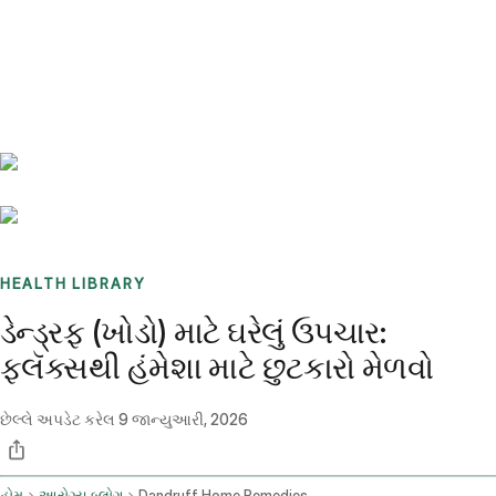
Benchmarks
Stories
FAQ
Sign up / Log in
HEALTH LIBRARY
ડેન્ડ્રફ (ખોડો) માટે ઘરેલું ઉપચાર:
ફ્લૅક્સથી હંમેશા માટે છુટકારો મેળવો
છેલ્લે અપડેટ કરેલ
9 જાન્યુઆરી, 2026
હોમ
આરોગ્ય બ્લોગ
Dandruff Home Remedies