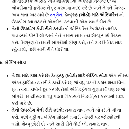
સેલિસિલિક એસિડ એક શક્તિશાળી એક્સ્ફોલિયન્ટ છે જે
ખોપરીમાંથી ફ્લૅક્સને દૂર કરવામાં મદદ કરે છે અને તેમને બિલ્ડ-
અપ થતા અટકાવે છે
સ્ત્રોત
.
ડેન્ડ્રફ (ખોડો) માટે એસ્પિરિન
નો
ઉપયોગ આ ઘટકને ઍક્સેસ કરવાની એક સ્માર્ટ રીત છે.
તેનો ઉપયોગ કેવી રીતે કરવો:
બે એસ્પિરિન ટેબ્લેટને બારીક
પાવડરમાં પીસી લો અને તેને તમારા સામાન્ય શેમ્પૂ સાથે મિક્સ
કરો. મિશ્રણને તમારી ખોપરીમાં ફીણ કરો, તેને 2-3 મિનિટ માટે
રહેવા દો, પછી સારી રીતે ધોઈ લો.
6. બેકિંગ સોડા
તે શા માટે કામ કરે છે:
ડેન્ડ્રફ (ખોડો) માટે બેકિંગ સોડા
એક સૌમ્ય
એક્સ્ફોલિયન્ટ તરીકે કાર્ય કરે છે, જે વધુ પડતી કઠોર થયા વિના
મૃત ત્વચા કોષોને દૂર કરે છે. તેમાં એન્ટિફંગલ ગુણધર્મો પણ છે જે
ખોપરી પર યીસ્ટના વધુ પડતા વિકાસને નિયંત્રિત કરવામાં મદદ
કરી શકે છે.
તેનો ઉપયોગ કેવી રીતે કરવો:
તમારા વાળ અને ખોપરીને ભીના
કરો, પછી મુઠ્ઠીભર બેકિંગ સોડાને તમારી ખોપરી પર જોરશોરથી
ઘસો. શેમ્પૂ છોડી દો અને સારી રીતે ધોઈ લો. તમારા વાળ