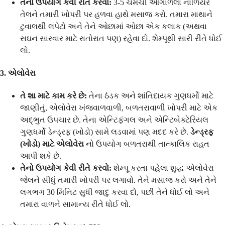
તેનો ઉપયોગ કેવી રીતે કરવો:
3-5 ચમચી ઓગાળેલા નાળિયેર
તેલને તમારી ખોપરી પર હળવા હાથે મસાજ કરો. તમારા માથાને
ટુવાલથી લપેટો અને તેને ઓછામાં ઓછા એક કલાક (અથવા
સઘન સારવાર માટે રાતોરાત પણ) રહેવા દો. શેમ્પૂથી સારી રીતે ધોઈ
લો.
3. એલોવેરા
તે શા માટે કામ કરે છે:
તેના ઠંડક અને શાંતિદાયક ગુણધર્મો માટે
જાણીતું, એલોવેરા ખંજવાળવાળી, બળતરાવાળી ખોપરી માટે એક
અદ્ભુત ઉપચાર છે. તેના એન્ટિફંગલ અને એન્ટિબેક્ટેરિયલ
ગુણધર્મો ડેન્ડ્રફ (ખોડો) સામે લડવામાં પણ મદદ કરે છે.
ડેન્ડ્રફ
(ખોડો) માટે એલોવેરા
નો ઉપયોગ બળતરાથી તાત્કાલિક રાહત
આપી શકે છે.
તેનો ઉપયોગ કેવી રીતે કરવો:
શેમ્પૂ કરતા પહેલા શુદ્ધ એલોવેરા
જેલને સીધું તમારી ખોપરી પર લગાવો. તેને મસાજ કરો અને તેને
લગભગ 30 મિનિટ સુધી જાદુ કરવા દો, પછી તેને ધોઈ લો અને
તમારા વાળને સામાન્ય રીતે ધોઈ લો.