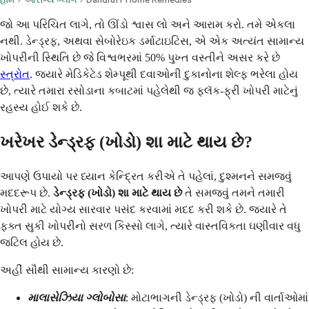
જો આ પરિચિત લાગે, તો ઊંડો શ્વાસ લો અને આરામ કરો. તમે એકલા
નથી. ડેન્ડ્રફ, અથવા સેબોરેઇક ડર્માટાઇટિસ, એ એક અત્યંત સામાન્ય
ખોપરીની સ્થિતિ છે જે વિશ્વભરમાં 50% પુખ્ત વસ્તીને અસર કરે છે
સ્ત્રોત
. જ્યારે મેડિકેટેડ શેમ્પૂથી દવાઓની દુકાનોના શેલ્ફ ભરેલા હોય
છે, ત્યારે તમારા રસોડાના કબાટમાં પહેલેથી જ ફ્લૅક-ફ્રી ખોપરી માટેનું
રહસ્ય હોઈ શકે છે.
ખરેખર ડેન્ડ્રફ (ખોડો) શા માટે થાય છે?
આપણે ઉપાયો પર ધ્યાન કેન્દ્રિત કરીએ તે પહેલાં, દુશ્મનને સમજવું
મદદરૂપ છે.
ડેન્ડ્રફ (ખોડો) શા માટે થાય છે
તે સમજવું તમને તમારી
ખોપરી માટે યોગ્ય સારવાર પસંદ કરવામાં મદદ કરી શકે છે. જ્યારે તે
ફક્ત સુકી ખોપરીનો સરળ કિસ્સો લાગે, ત્યારે વાસ્તવિકતા ઘણીવાર વધુ
જટિલ હોય છે.
અહીં સૌથી સામાન્ય કારણો છે:
માલાસેઝિયા ગ્લોબોસા
: મોટાભાગની ડેન્ડ્રફ (ખોડો) ની વાર્તાઓમાં