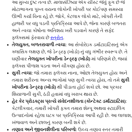
આ મુખ્ય દુષ્ટ તત્વ છે.
માલાસેઝિયા
એક યીસ્ટ જેવું ફૂગ છે જે
મોટાભાગના પુખ્ત વયના લોકોની ખોપરી પર કોઈપણ સમસ્યા
ઊભી કર્યા વિના રહે છે. જોકે, કેટલાક લોકો માટે, ખોપરી તેની
હાજરી પર વધુ પડતી પ્રતિક્રિયા આપે છે, જેના કારણે બળતરા
અને ત્વચા કોષોના અતિશય ખરી પડવાને કારણે તે સફેદ
ફ્લૅક્સમાં ફેરવાય છે
સ્ત્રોત
.
તેલયુક્ત, બળતરાવાળી ત્વચા
: આ સેબોરેઇક ડર્માટાઇટિસનું એક
ક્લાસિક લક્ષણ છે, જે ડેન્ડ્રફ (ખોડો) નું વધુ ગંભીર સ્વરૂપ છે. તે
ઘણીવાર
તેલયુક્ત ખોપરીના ડેન્ડ્રફ (ખોડો)
માં પરિણમે છે, જ્યાં
ફ્લૅક્સ પીળાશ પડતા અને ચીકણા હોય છે.
સુકી ત્વચા
: જો તમારા ફ્લૅક્સ નાના, ઓછા તેલયુક્ત હોય અને
તમારા શરીરના અન્ય ભાગોમાં પણ સુકી ત્વચા હોય, તો તમે
સુકી
ખોપરીના ડેન્ડ્રફ (ખોડો)
થી પીડાતા હોઈ શકો છો. આ પ્રકાર
શિયાળાની સુકી, ઠંડી હવામાં વધુ ખરાબ થાય છે.
હેર કેર પ્રોડક્ટ્સ પ્રત્યે સંવેદનશીલતા (કોન્ટેક્ટ ડર્માટાઇટિસ)
:
કેટલીકવાર, તમારી ખોપરી ફક્ત તમારા શેમ્પૂ અથવા સ્ટાઇલિંગ
ઉત્પાદનોમાં રહેલા ઘટક પર પ્રતિક્રિયા આપી રહી છે. આ લાલાશ,
ખંજવાળ અને છાલનું કારણ બની શકે છે.
તણાવ અને જીવનશૈલીના પરિબળો
: ઉચ્ચ તણાવ સ્તર તમારી