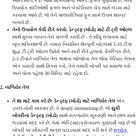
એન્ટિસેપ્ટિક છે જેમાં શક્તિશાળી એન્ટિ-ફંગલ ગુણધર્મો છે. તેનો
ઉપયોગ સદીઓથી ફંગલ અને બેક્ટેરિયલ ચેપ સામે લડવા માટે
કરવામાં આવે છે, જે તેને
માલાસેઝિયા
ફૂગ સામે ઉત્તમ શસ્ત્ર
બનાવે છે.
તેનો ઉપયોગ કેવી રીતે કરવો:
ડેન્ડ્રફ (ખોડો) માટે ટી ટ્રી ઓઇલ
સાથે મુખ્ય બાબત તેને પાતળી કરવી છે - તે સીધું લગાવવા માટે
ખૂબ શક્તિશાળી છે. તમારા નિયમિત શેમ્પૂની બોટલમાં 5-10 ટીપાં
શુદ્ધ ટી ટ્રી ઓઇલ ઉમેરો અને સારી રીતે હલાવો. વૈકલ્પિક રીતે,
2-3 ટીપાંને નાળિયેર તેલ અથવા જોજોબા તેલ જેવા કેરિયર તેલના
એક ચમચી સાથે મિક્સ કરો, તેને તમારી ખોપરી પર મસાજ કરો
અને ધોતા પહેલા 30 મિનિટ માટે રહેવા દો.
2. નાળિયેર તેલ
તે શા માટે કામ કરે છે:
ડેન્ડ્રફ (ખોડો) માટે નાળિયેર તેલ
એક
ડબલ-વોમી સારવાર છે. તે deeply moisturizing છે, જે
સુકી
ખોપરીના ડેન્ડ્રફ (ખોડો)
સાથે સંકળાયેલ સૂકવણી અને છાલ સામે
લડવામાં મદદ કરે છે. તેમાં એન્ટિમાઇક્રોબાયલ ગુણધર્મો પણ છે જે
ખોપરી પર યીસ્ટની માત્રા ઘટાડવામાં મદદ કરી શકે છે
સ્ત્રોત
.