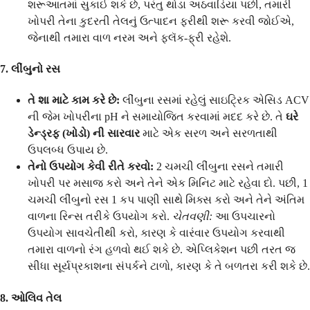
શરૂઆતમાં સુકાઈ શકે છે, પરંતુ થોડા અઠવાડિયા પછી, તમારી
ખોપરી તેના કુદરતી તેલનું ઉત્પાદન ફરીથી શરૂ કરવી જોઈએ,
જેનાથી તમારા વાળ નરમ અને ફ્લૅક-ફ્રી રહેશે.
7. લીંબુનો રસ
તે શા માટે કામ કરે છે:
લીંબુના રસમાં રહેલું સાઇટ્રિક એસિડ ACV
ની જેમ ખોપરીના pH ને સમાયોજિત કરવામાં મદદ કરે છે. તે
ઘરે
ડેન્ડ્રફ (ખોડો) ની સારવાર
માટે એક સરળ અને સરળતાથી
ઉપલબ્ધ ઉપાય છે.
તેનો ઉપયોગ કેવી રીતે કરવો:
2 ચમચી લીંબુના રસને તમારી
ખોપરી પર મસાજ કરો અને તેને એક મિનિટ માટે રહેવા દો. પછી, 1
ચમચી લીંબુનો રસ 1 કપ પાણી સાથે મિક્સ કરો અને તેને અંતિમ
વાળના રિન્સ તરીકે ઉપયોગ કરો.
ચેતવણી:
આ ઉપચારનો
ઉપયોગ સાવચેતીથી કરો, કારણ કે વારંવાર ઉપયોગ કરવાથી
તમારા વાળનો રંગ હળવો થઈ શકે છે. એપ્લિકેશન પછી તરત જ
સીધા સૂર્યપ્રકાશના સંપર્કને ટાળો, કારણ કે તે બળતરા કરી શકે છે.
8. ઓલિવ તેલ