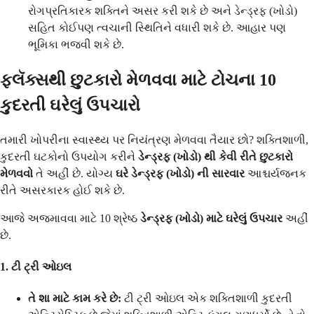
રોગપ્રતિકારક શક્તિને અસર કરી શકે છે અને ડેન્ડ્રફ (ખોડો)
સહિત કોઈપણ ત્વચાની સ્થિતિને વધારી શકે છે. આહાર પણ
ભૂમિકા ભજવી શકે છે.
ફ્લૅક્સથી છુટકારો મેળવવા માટે ટોચના 10
કુદરતી ઘરેલું ઉપચારો
તમારી ખોપરીના સ્વાસ્થ્ય પર નિયંત્રણ મેળવવા તૈયાર છો? શક્તિશાળી,
કુદરતી ઘટકોનો ઉપયોગ કરીને
ડેન્ડ્રફ (ખોડો) થી કેવી રીતે છુટકારો
મેળવવો
તે અહીં છે. યોગ્ય
ઘરે ડેન્ડ્રફ (ખોડો) ની સારવાર
આશ્ચર્યજનક
રીતે અસરકારક હોઈ શકે છે.
આજે અજમાવવા માટે 10 શ્રેષ્ઠ
ડેન્ડ્રફ (ખોડો) માટે ઘરેલું ઉપચાર
અહીં
છે.
1. ટી ટ્રી ઓઇલ
તે શા માટે કામ કરે છે:
ટી ટ્રી ઓઇલ એક શક્તિશાળી કુદરતી