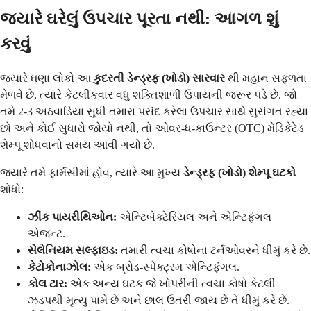
જ્યારે ઘરેલું ઉપચાર પૂરતા નથી: આગળ શું
કરવું
જ્યારે ઘણા લોકો આ
કુદરતી ડેન્ડ્રફ (ખોડો) સારવાર
થી મહાન સફળતા
મેળવે છે, ત્યારે કેટલીકવાર વધુ શક્તિશાળી ઉપાયની જરૂર પડે છે. જો
તમે 2-3 અઠવાડિયા સુધી તમારા પસંદ કરેલા ઉપચાર સાથે સુસંગત રહ્યા
છો અને કોઈ સુધારો જોયો નથી, તો ઓવર-ધ-કાઉન્ટર (OTC) મેડિકેટેડ
શેમ્પૂ શોધવાનો સમય આવી ગયો છે.
જ્યારે તમે ફાર્મસીમાં હોવ, ત્યારે આ મુખ્ય
ડેન્ડ્રફ (ખોડો) શેમ્પૂ ઘટકો
શોધો:
ઝીંક પાયરીથિઓન:
એન્ટિબેક્ટેરિયલ અને એન્ટિફંગલ
એજન્ટ.
સેલેનિયમ સલ્ફાઇડ:
તમારી ત્વચા કોષોના ટર્નઓવરને ધીમું કરે છે.
કેટોકોનાઝોલ:
એક બ્રોડ-સ્પેક્ટ્રમ એન્ટિફંગલ.
કોલ ટાર:
એક અન્ય ઘટક જે ખોપરીની ત્વચા કોષો કેટલી
ઝડપથી મૃત્યુ પામે છે અને છાલ ઉતરી જાય છે તે ધીમું કરે છે.