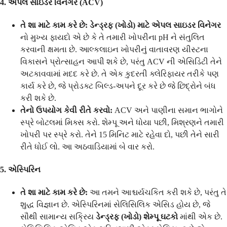
4. એપલ સાઇડર વિનેગર (ACV)
તે શા માટે કામ કરે છે:
ડેન્ડ્રફ (ખોડો) માટે એપલ સાઇડર વિનેગર
નો મુખ્ય ફાયદો એ છે કે તે તમારી ખોપરીના pH ને સંતુલિત
કરવાની ક્ષમતા છે. આલ્કલાઇન ખોપરીનું વાતાવરણ યીસ્ટના
વિકાસને પ્રોત્સાહન આપી શકે છે, પરંતુ ACV ની એસિડિટી તેને
અટકાવવામાં મદદ કરે છે. તે એક કુદરતી ક્લેરિફાયર તરીકે પણ
કાર્ય કરે છે, જે પ્રોડક્ટ બિલ્ડ-અપને દૂર કરે છે જે છિદ્રોને બંધ
કરી શકે છે.
તેનો ઉપયોગ કેવી રીતે કરવો:
ACV અને પાણીના સમાન ભાગોને
સ્પ્રે બોટલમાં મિક્સ કરો. શેમ્પૂ અને ધોયા પછી, મિશ્રણને તમારી
ખોપરી પર સ્પ્રે કરો. તેને 15 મિનિટ માટે રહેવા દો, પછી તેને સારી
રીતે ધોઈ લો. આ અઠવાડિયામાં બે વાર કરો.
5. એસ્પિરિન
તે શા માટે કામ કરે છે:
આ તમને આશ્ચર્યચકિત કરી શકે છે, પરંતુ તે
શુદ્ધ વિજ્ઞાન છે. એસ્પિરિનમાં સેલિસિલિક એસિડ હોય છે, જે
સૌથી સામાન્ય સક્રિય
ડેન્ડ્રફ (ખોડો) શેમ્પૂ ઘટકો
માંથી એક છે.