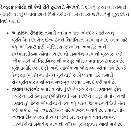
ડેન્ડ્રફ (ખોડો) થી કેવી રીતે છુટકારો મેળવવો
તે શોધવું ફક્ત તમે તમારી
ખોપરી
પર
શું લગાવો છો તે વિશે નથી; તે તમે તમારા
શરીરમાં
શું મૂકો છો તે
વિશે પણ છે.
આહારમાં ફેરફાર:
તમારી ત્વચા તમારા એકંદર આરોગ્યનું
પ્રતિબિંબ છે. તેલ ઉત્પાદનને નિયંત્રિત કરવામાં મદદ કરવા માટે
વધુ ઓમેગા-3 ફેટી એસિડ્સ (સૅલ્મોન, અખરોટ અને
ફ્લેક્સસીડમાં જોવા મળે છે) નો સમાવેશ કરવાનો પ્રયાસ કરો.
ઝીંક અને બી વિટામિન્સથી ભરપૂર ખોરાક પણ ફાયદાકારક છે.
પ્રોબાયોટિક્સ, દહીં અને આથોવાળા ખોરાકમાં જોવા મળે છે, જે
ડેન્ડ્રફ (ખોડો) ના ફંગલ ગુનેગારો સામે લડવા માટે તમારી
રોગપ્રતિકારક શક્તિને મજબૂત કરવામાં મદદ કરી શકે છે.
તણાવ ઘટાડવો:
ક્યારેય નોંધ્યું છે કે જ્યારે તમે તણાવમાં હોવ
ત્યારે તમારો ડેન્ડ્રફ (ખોડો) વધી જાય છે? તે માત્ર સંયોગ નથી.
તણાવ હોર્મોન્સ ખોપરીના તેલના વધુ પડતા ઉત્પાદનને ઉત્તેજિત
કરી શકે છે, જે
માલાસેઝિયા
માટે ભોજન બનાવે છે. ધ્યાન, યોગ
અથવા દૈનિક ઝડપી ચાલ જેવી સરળ તણાવ વ્યવસ્થાપન
તકનીકોનો સમાવેશ કરવાથી નોંધપાત્ર તફાવત આવી શકે છે.