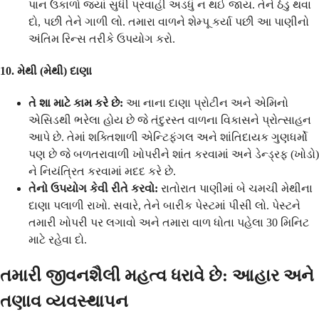
પાન ઉકાળો જ્યાં સુધી પ્રવાહી અડધું ન થઈ જાય. તેને ઠંડુ થવા
દો, પછી તેને ગાળી લો. તમારા વાળને શેમ્પૂ કર્યા પછી આ પાણીનો
અંતિમ રિન્સ તરીકે ઉપયોગ કરો.
10. મેથી (મેથી) દાણા
તે શા માટે કામ કરે છે:
આ નાના દાણા પ્રોટીન અને એમિનો
એસિડથી ભરેલા હોય છે જે તંદુરસ્ત વાળના વિકાસને પ્રોત્સાહન
આપે છે. તેમાં શક્તિશાળી એન્ટિફંગલ અને શાંતિદાયક ગુણધર્મો
પણ છે જે બળતરાવાળી ખોપરીને શાંત કરવામાં અને ડેન્ડ્રફ (ખોડો)
ને નિયંત્રિત કરવામાં મદદ કરે છે.
તેનો ઉપયોગ કેવી રીતે કરવો:
રાતોરાત પાણીમાં બે ચમચી મેથીના
દાણા પલાળી રાખો. સવારે, તેને બારીક પેસ્ટમાં પીસી લો. પેસ્ટને
તમારી ખોપરી પર લગાવો અને તમારા વાળ ધોતા પહેલા 30 મિનિટ
માટે રહેવા દો.
તમારી જીવનશૈલી મહત્વ ધરાવે છે: આહાર અને
તણાવ વ્યવસ્થાપન