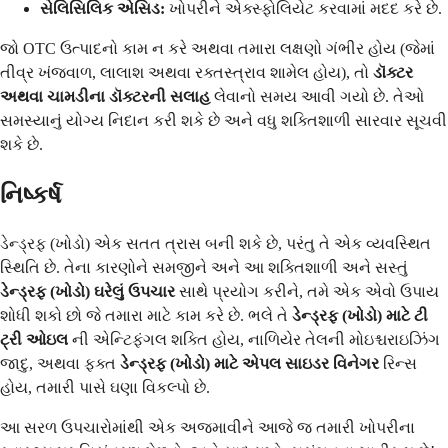
સેલિસિલિક એસિડ:
ખોપરીને એક્સ્ફોલિયેટ કરવામાં મદદ કરે છે.
જો OTC ઉત્પાદનો કામ ન કરે અથવા તમારા લક્ષણો ગંભીર હોય (જેમાં
તીવ્ર ખંજવાળ, લાલાશ અથવા રક્તસ્ત્રાવ શામેલ હોય), તો
ડૉક્ટર
અથવા ચામડીના ડૉક્ટરની સલાહ
લેવાનો સમય આવી ગયો છે. તેઓ
સમસ્યાનું યોગ્ય નિદાન કરી શકે છે અને વધુ શક્તિશાળી સારવાર સૂચવી
શકે છે.
નિષ્કર્ષ
ડેન્ડ્રફ (ખોડો) એક સતત ત્રાસ બની શકે છે, પરંતુ તે એક વ્યવસ્થિત
સ્થિતિ છે. તેના કારણોને સમજીને અને આ શક્તિશાળી અને સસ્તું
ડેન્ડ્રફ (ખોડો) ઘરેલું ઉપચાર
સાથે પ્રયોગ કરીને, તમે એક એવો ઉપાય
શોધી શકો છો જે તમારા માટે કામ કરે છે. ભલે તે
ડેન્ડ્રફ (ખોડો) માટે ટી
ટ્રી ઓઇલ
ની એન્ટિફંગલ શક્તિ હોય, નાળિયેર તેલની મોઇશ્ચરાઇઝિંગ
જાદુ, અથવા ફક્ત
ડેન્ડ્રફ (ખોડો) માટે એપલ સાઇડર વિનેગર
રિન્સ
હોય, તમારી પાસે ઘણા વિકલ્પો છે.
આ સરળ ઉપચારોમાંથી એક અજમાવીને આજે જ તમારી ખોપરીના