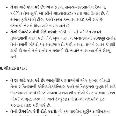
તે શા માટે કામ કરે છે:
એક સરળ, સમય-ચકાસાયેલ ઉપાય,
ઓલિવ તેલ સુકી ખોપરીને મોઇશ્ચરાઇઝ કરવા માટે ઉત્તમ છે. તે
સખત ફ્લૅક્સને ઢીલા અને નરમ કરવામાં મદદ કરી શકે છે,
જેનાથી તેમને ધોવા માટે સરળ બને છે.
તેનો ઉપયોગ કેવી રીતે કરવો:
થોડી ચમચી ઓલિવ તેલને
હળવાશથી ગરમ કરો (તેને ખૂબ ગરમ ન બનાવવાની કાળજી રાખો).
તેને તમારી ખોપરી પર મસાજ કરો, પછી તમારા વાળને શાવર કેપથી
ઢાંકી દો અને તેને રાતોરાત પલાળી દો. સવારે સામાન્ય રીતે શેમ્પૂ
કરો.
9. લીમડાના પાન
તે શા માટે કામ કરે છે:
આયુર્વેદિક દવાઓમાં એક મુખ્ય, લીમડો
તેના શક્તિશાળી એન્ટિબેક્ટેરિયલ અને એન્ટિફંગલ ગુણધર્મો માટે
ઉજવવામાં આવે છે. લીમડાના પાનમાંથી બનેલો પેસ્ટ અથવા રિન્સ
ખોપરીને શુદ્ધ કરવામાં અને ડેન્ડ્રફ (ખોડો) ના લક્ષણોને દૂર
કરવામાં મદદ કરી શકે છે.
તેનો ઉપયોગ કેવી રીતે કરવો:
બે કપ પાણીમાં મુઠ્ઠીભર લીમડાના