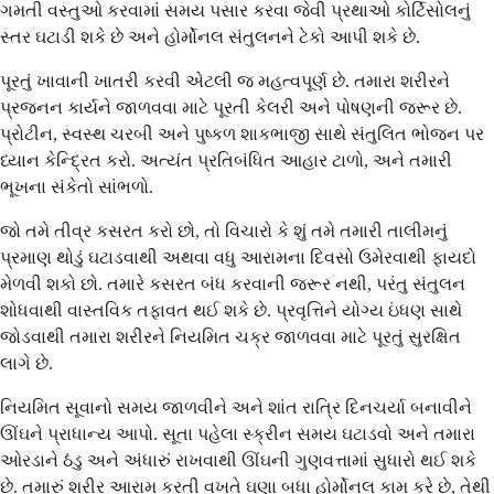
ગમતી વસ્તુઓ કરવામાં સમય પસાર કરવા જેવી પ્રથાઓ કોર્ટિસોલનું
સ્તર ઘટાડી શકે છે અને હોર્મોનલ સંતુલનને ટેકો આપી શકે છે.
પૂરતું ખાવાની ખાતરી કરવી એટલી જ મહત્વપૂર્ણ છે. તમારા શરીરને
પ્રજનન કાર્યને જાળવવા માટે પૂરતી કેલરી અને પોષણની જરૂર છે.
પ્રોટીન, સ્વસ્થ ચરબી અને પુષ્કળ શાકભાજી સાથે સંતુલિત ભોજન પર
ધ્યાન કેન્દ્રિત કરો. અત્યંત પ્રતિબંધિત આહાર ટાળો, અને તમારી
ભૂખના સંકેતો સાંભળો.
જો તમે તીવ્ર કસરત કરો છો, તો વિચારો કે શું તમે તમારી તાલીમનું
પ્રમાણ થોડું ઘટાડવાથી અથવા વધુ આરામના દિવસો ઉમેરવાથી ફાયદો
મેળવી શકો છો. તમારે કસરત બંધ કરવાની જરૂર નથી, પરંતુ સંતુલન
શોધવાથી વાસ્તવિક તફાવત થઈ શકે છે. પ્રવૃત્તિને યોગ્ય ઇંધણ સાથે
જોડવાથી તમારા શરીરને નિયમિત ચક્ર જાળવવા માટે પૂરતું સુરક્ષિત
લાગે છે.
નિયમિત સૂવાનો સમય જાળવીને અને શાંત રાત્રિ દિનચર્યા બનાવીને
ઊંઘને પ્રાધાન્ય આપો. સૂતા પહેલા સ્ક્રીન સમય ઘટાડવો અને તમારા
ઓરડાને ઠંડુ અને અંધારું રાખવાથી ઊંઘની ગુણવત્તામાં સુધારો થઈ શકે
છે. તમારું શરીર આરામ કરતી વખતે ઘણા બધા હોર્મોનલ કામ કરે છે, તેથી