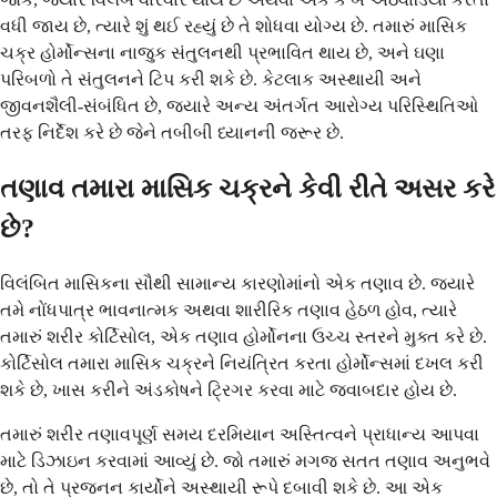
વધી જાય છે, ત્યારે શું થઈ રહ્યું છે તે શોધવા યોગ્ય છે. તમારું માસિક
ચક્ર હોર્મોન્સના નાજુક સંતુલનથી પ્રભાવિત થાય છે, અને ઘણા
પરિબળો તે સંતુલનને ટિપ કરી શકે છે. કેટલાક અસ્થાયી અને
જીવનશૈલી-સંબંધિત છે, જ્યારે અન્ય અંતર્ગત આરોગ્ય પરિસ્થિતિઓ
તરફ નિર્દેશ કરે છે જેને તબીબી ધ્યાનની જરૂર છે.
તણાવ તમારા માસિક ચક્રને કેવી રીતે અસર કરે
છે?
વિલંબિત માસિકના સૌથી સામાન્ય કારણોમાંનો એક તણાવ છે. જ્યારે
તમે નોંધપાત્ર ભાવનાત્મક અથવા શારીરિક તણાવ હેઠળ હોવ, ત્યારે
તમારું શરીર કોર્ટિસોલ, એક તણાવ હોર્મોનના ઉચ્ચ સ્તરને મુક્ત કરે છે.
કોર્ટિસોલ તમારા માસિક ચક્રને નિયંત્રિત કરતા હોર્મોન્સમાં દખલ કરી
શકે છે, ખાસ કરીને અંડકોષને ટ્રિગર કરવા માટે જવાબદાર હોય છે.
તમારું શરીર તણાવપૂર્ણ સમય દરમિયાન અસ્તિત્વને પ્રાધાન્ય આપવા
માટે ડિઝાઇન કરવામાં આવ્યું છે. જો તમારું મગજ સતત તણાવ અનુભવે
છે, તો તે પ્રજનન કાર્યોને અસ્થાયી રૂપે દબાવી શકે છે. આ એક