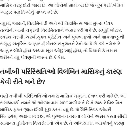
માસિક તરફ દોરી જાય છે. આ લોકોમાં સામાન્ય છે જે ખૂબ પ્રતિબંધિત
આહાર પદ્ધતિઓનું પાલન કરે છે.
વધુમાં, આયર્ન, વિટામિન ડી અને બી વિટામિન્સ જેવા મુખ્ય પોષક
તત્વોની ખામી ચક્રની નિયમિતતાને અસર કરી શકે છે. સંપૂર્ણ ખોરાક,
સ્વસ્થ ચરબી, ચરબીયુક્ત પ્રોટીન અને પુષ્કળ ફળો અને શાકભાજીથી
સમૃદ્ધ સંતુલિત આહાર હોર્મોનલ સંતુલનને ટેકો આપે છે. જો તમે ભારે
આહાર લીધો હોય અથવા ખૂબ ઓછું ખાધું હોય, તો વિચારો કે તમારા
શરીરને વધુ પોષણની જરૂર છે કે કેમ.
તબીબી પરિસ્થિતિઓ વિલંબિત માસિકનું કારણ
કેવી રીતે બને છે?
ઘણી તબીબી પરિસ્થિતિઓ તમારા માસિક ચક્રમાં દખલ કરી શકે છે. આ
સમજવાથી તમને એ ઓળખવામાં મદદ મળી શકે છે કે જ્યારે વિલંબિત
માસિક ફક્ત જીવનશૈલી મુદ્દા કરતાં વધુ છે. પોલિસિસ્ટિક ઓવરી
સિન્ડ્રોમ, અથવા PCOS, એ પ્રજનન વયના લોકોને અસર કરતા સૌથી
સામાન્ય હોર્મોનલ વિકારોમાંનો એક છે. તે અનિયમિત અંડકોષનું કારણ