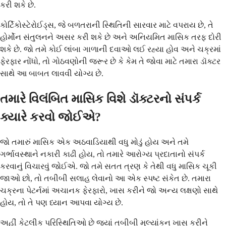
કરી શકે છે.
કોર્ટિકોસ્ટેરોઈડ્સ, જે બળતરાની સ્થિતિની સારવાર માટે વપરાય છે, તે
હોર્મોન સંતુલનને અસર કરી શકે છે અને અનિયમિત માસિક તરફ દોરી
શકે છે. જો તમે કોઈ લાંબા ગાળાની દવાઓ લઈ રહ્યા હોવ અને ચક્રમાં
ફેરફાર નોંધો, તો ગોઠવણોની જરૂર છે કે કેમ તે જોવા માટે તમારા ડૉક્ટર
સાથે આ બાબત લાવવી યોગ્ય છે.
તમારે વિલંબિત માસિક વિશે ડૉક્ટરનો સંપર્ક
ક્યારે કરવો જોઈએ?
જો તમારું માસિક એક અઠવાડિયાથી વધુ મોડું હોય અને તમે
ગર્ભાવસ્થાને નકારી કાઢી હોય, તો તમારે આરોગ્ય પ્રદાતાનો સંપર્ક
કરવાનું વિચારવું જોઈએ. જો તમે સતત ત્રણ કે તેથી વધુ માસિક ચૂકી
જાઓ છો, તો તબીબી સલાહ લેવાનો આ એક સ્પષ્ટ સંકેત છે. તમારા
ચક્રના પેટર્નમાં અચાનક ફેરફારો, ખાસ કરીને જો અન્ય લક્ષણો સાથે
હોય, તો તે પણ ધ્યાન આપવા યોગ્ય છે.
અહીં કેટલીક પરિસ્થિતિઓ છે જ્યાં તબીબી મૂલ્યાંકન ખાસ કરીને