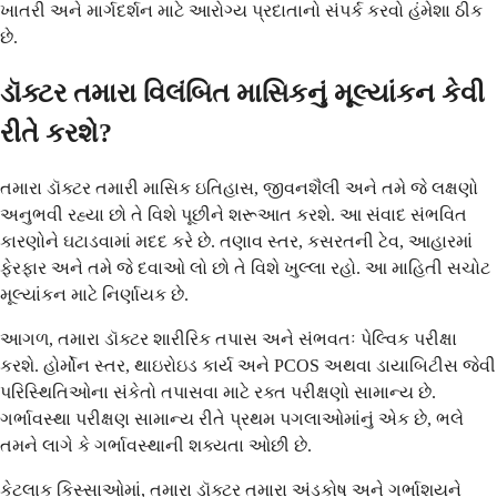
ખાતરી અને માર્ગદર્શન માટે આરોગ્ય પ્રદાતાનો સંપર્ક કરવો હંમેશા ઠીક
છે.
ડૉક્ટર તમારા વિલંબિત માસિકનું મૂલ્યાંકન કેવી
રીતે કરશે?
તમારા ડૉક્ટર તમારી માસિક ઇતિહાસ, જીવનશૈલી અને તમે જે લક્ષણો
અનુભવી રહ્યા છો તે વિશે પૂછીને શરૂઆત કરશે. આ સંવાદ સંભવિત
કારણોને ઘટાડવામાં મદદ કરે છે. તણાવ સ્તર, કસરતની ટેવ, આહારમાં
ફેરફાર અને તમે જે દવાઓ લો છો તે વિશે ખુલ્લા રહો. આ માહિતી સચોટ
મૂલ્યાંકન માટે નિર્ણાયક છે.
આગળ, તમારા ડૉક્ટર શારીરિક તપાસ અને સંભવતઃ પેલ્વિક પરીક્ષા
કરશે. હોર્મોન સ્તર, થાઇરોઇડ કાર્ય અને PCOS અથવા ડાયાબિટીસ જેવી
પરિસ્થિતિઓના સંકેતો તપાસવા માટે રક્ત પરીક્ષણો સામાન્ય છે.
ગર્ભાવસ્થા પરીક્ષણ સામાન્ય રીતે પ્રથમ પગલાઓમાંનું એક છે, ભલે
તમને લાગે કે ગર્ભાવસ્થાની શક્યતા ઓછી છે.
કેટલાક કિસ્સાઓમાં, તમારા ડૉક્ટર તમારા અંડકોષ અને ગર્ભાશયને