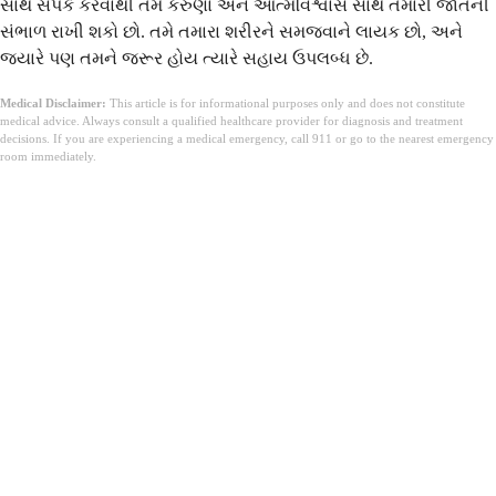
સાથે સંપર્ક કરવાથી તમે કરુણા અને આત્મવિશ્વાસ સાથે તમારી જાતની
સંભાળ રાખી શકો છો. તમે તમારા શરીરને સમજવાને લાયક છો, અને
જ્યારે પણ તમને જરૂર હોય ત્યારે સહાય ઉપલબ્ધ છે.
Medical Disclaimer:
This article is for informational purposes only and does not constitute
medical advice. Always consult a qualified healthcare provider for diagnosis and treatment
decisions. If you are experiencing a medical emergency, call 911 or go to the nearest emergency
room immediately.