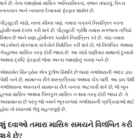
શકે છે. તેના લક્ષણોમાં માસિક અનિયમિતતા, વજન વધારવું, ઉચ્ચ
રક્તચાપ અને ત્વચાના દેખાવમાં ફેરફાર શામેલ છે.
પીટ્યુટરી ગાંઠો, નાના સૌમ્ય પણ, તમારા ચક્રને નિયંત્રિત કરતા
હોર્મોન્સમાં દખલ કરી શકે છે. પીટ્યુટરી ગ્રંથિ તમારા મગજના તળિયે
સ્થિત છે અને ઘણા હોર્મોનલ કાર્યોને નિયંત્રિત કરે છે. ગાંઠ તમારા
અંડકોષને મોકલાતા સંકેતોને વિક્ષેપિત કરી શકે છે, જે વિલંબિત અથવા
ગેરહાજર માસિક તરફ દોરી જાય છે. આ ગાંઠો ઘણીવાર માથાનો દુખાવો
અથવા દ્રષ્ટિ ફેરફારો જેવા અન્ય લક્ષણોનું કારણ બને છે.
એશરમેન સિન્ડ્રોમ એક દુર્લભ સ્થિતિ છે જ્યાં ગર્ભાશયની અંદર ડાઘ
પેશી બને છે, સામાન્ય રીતે શસ્ત્રક્રિયા અથવા ચેપ પછી. આ ડાઘ પેશી
ગર્ભાશયના અસ્તરને સામાન્ય રીતે બનતા અટકાવી શકે છે, જે ખૂબ
હળવા માસિક અથવા બિલકુલ માસિક ન થવા તરફ દોરી જાય છે. તે
અસામાન્ય છે પરંતુ જો તમને ભૂતકાળમાં ગર્ભાશયની પ્રક્રિયાઓ થઈ
હોય તો ધ્યાનમાં લેવું મહત્વપૂર્ણ છે.
શું દવાઓ તમારા માસિક સમયને વિલંબિત કરી
શકે છે?