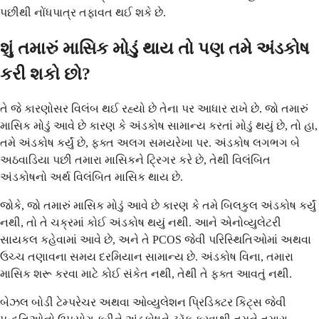
પછીથી નોંધપાત્ર તફાવત થઈ શકે છે.
શું તમારું માસિક મોડું થાય તો પણ તમે અંડકોષ
કરી શકો છો?
તે જે કારણોસર વિલંબ થઈ રહ્યો છે તેના પર આધાર રાખે છે. જો તમારું
માસિક મોડું આવે છે કારણ કે અંડકોષ સામાન્ય કરતાં મોડું થયું છે, તો હા,
તમે અંડકોષ કર્યું છે, ફક્ત અલગ સમયરેખા પર. અંડકોષ લગભગ બે
અઠવાડિયા પછી તમારા માસિકને ટ્રિગર કરે છે, તેથી વિલંબિત
અંડકોષનો અર્થ વિલંબિત માસિક થાય છે.
જોકે, જો તમારું માસિક મોડું આવે છે કારણ કે તમે બિલકુલ અંડકોષ કર્યું
નથી, તો તે ચક્રમાં કોઈ અંડકોષ થયું નથી. આને એનોવ્યુલેટરી
સાયકલ કહેવામાં આવે છે, અને તે PCOS જેવી પરિસ્થિતિઓમાં અથવા
ઉચ્ચ તણાવના સમય દરમિયાન સામાન્ય છે. અંડકોષ વિના, તમારા
માસિક શરૂ કરવા માટે કોઈ સંકેત નથી, તેથી તે ફક્ત આવતું નથી.
બેઝલ બોડી ટેમ્પરેચર અથવા ઓવ્યુલેશન પ્રિડિક્ટર કિટ્સ જેવી