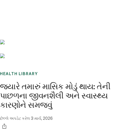
Benchmarks
Stories
FAQ
Sign up / Log in
HEALTH LIBRARY
જ્યારે તમારું માસિક મોડું થાય: તેની
પાછળના જીવનશૈલી અને સ્વાસ્થ્ય
કારણોને સમજવું
છેલ્લે અપડેટ કરેલ
3 માર્ચ, 2026