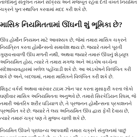
તાલીમનું સંતુલન તમને સક્રિય અને મજબૂત રહેવા દેતી વખતે નિયમિત
ચક્રને પુનઃસ્થાપિત કરવામાં મદદ કરી શકે છે.
માસિક નિયમિતતામાં ઊંઘની શું ભૂમિકા છે?
ઊંઘ હોર્મોન નિયમન માટે આવશ્યક છે, જેમાં તમારા માસિક ચક્રને
નિયંત્રિત કરતા હોર્મોન્સનો સમાવેશ થાય છે. જ્યારે તમને પૂરતી
ગુણવત્તાવાળી ઊંઘ મળતી નથી, અથવા જ્યારે તમારું ઊંઘનું શેડ્યૂલ
અનિયમિત હોય, ત્યારે તે તમારા મગજ અને અંડકોષ વચ્ચેના
સંદેશાવ્યવહારમાં ખલેલ પહોંચાડી શકે છે. આ અંડકોષને વિલંબિત કરી
શકે છે અને, બદલામાં, તમારા માસિકને વિલંબિત કરી શકે છે.
શિફ્ટ વર્કર્સ અથવા વારંવાર ટાઇમ ઝોન પાર કરતા મુસાફરી કરતા લોકો
ઘણીવાર માસિક અનિયમિતતા અનુભવે છે. તમારો સિરકેડિયન રિધમ, જે
તમારી આંતરિક શરીર ઘડિયાળ છે, તે પ્રજનન હોર્મોન્સના પ્રકાશનને
પ્રભાવિત કરે છે. જ્યારે તે લય અનિયમિત ઊંઘ દ્વારા ફેંકી દેવાય છે,
ત્યારે તમારું ચક્ર પણ તે મુજબ ચાલી શકે છે.
નિયમિત ઊંઘને પ્રાધાન્ય આપવાથી તમારા ચક્રને સંતુલનમાં પાછું