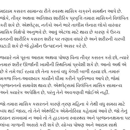
મધ્યમ કસરત સામાન્ય રીતે સ્વસ્થ માસિક ચક્રને સમર્થન આપે છે.
જોકે, તીવ્ર અથવા અતિશય શારીરિક પ્રવૃત્તિ તમારા માસિકને વિલંબિત
કરી શકે છે. એથ્લેટ્સ, નર્તકો અને ભારે તાલીમ લેનારા લોકો વારંવાર
માસિક વિક્ષેપો અનુભવે છે. આવું એટલા માટે થાય છે કારણ કે ઉચ્ચ
સ્તરની શારીરિક કસરત શરીર પર તણાવ વધારે છે અને શરીરની ચરબી
ઘટાડી શકે છે જે હોર્મોન ઉત્પાદનને અસર કરે છે.
જ્યારે તમે પૂરતા આરામ અથવા પોષણ વિના તીવ્ર કસરત કરો છો, ત્યારે
તમારું શરીર ઊર્જાની ખામીની સ્થિતિમાં પ્રવેશી શકે છે. આનો અર્થ એ
છે કે તમે લઈ રહ્યા છો તેના કરતાં વધુ કેલરી બાળી રહ્યા છો. તમારું
મગજ બિન-આવશ્યક કાર્યોને ધીમા કરીને પ્રતિભાવ આપે છે, જેમાં
પ્રજનનનો સમાવેશ થાય છે. એથ્લેટ્સમાં વિલંબિત માસિક સામાન્ય
અને ક્યારેક અપેક્ષિત છે, પરંતુ તેને અવગણવી જોઈએ નહીં.
જો તમારા માસિક કસરતને કારણે ત્રણ મહિના કે તેથી વધુ સમય માટે
બંધ થઈ જાય, તો તેને એથ્લેટિક એમેનોરિયા કહેવામાં આવે છે. જો તેનું
ધ્યાન રાખવામાં ન આવે તો તે હાડકાના સ્વાસ્થ્ય અને પ્રજનનક્ષમતા પર
લાંબા ગાળાની અસરો કરી શકે છે. યોગ્ય પોષણ અને આરામ સાથે