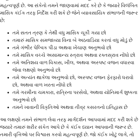
મહત્વપૂર્ણ છે. આ સંકેતો તમને જાણવામાં મદદ કરે છે કે જ્યારે વિલંબિત
માસિક કંઈક તરફ નિર્દેશ કરી શકે છે જેને વ્યાવસાયિક સંભાળની જરૂર
છે:
તમે સતત ત્રણ કે તેથી વધુ માસિક ચૂકી ગયા છો
તમારું માસિક સમજાવ્યા વિના બે અઠવાડિયા કરતાં વધુ મોડું છે
તમે ગંભીર પેલ્વિક પીડા અથવા ખેંચાણ અનુભવો છો
તમે માસિક વચ્ચે અસામાન્ય સ્ત્રાવ અથવા રક્તસ્રાવ નોંધો છો
તમે અતિશય વાળ વિકાસ, ખીલ, અથવા અસ્પષ્ટ વજન વધારવા
જેવા લક્ષણો અનુભવો છો
તમે અત્યંત થાકેલા અનુભવો છો, અસ્પષ્ટ વજન ફેરફારો ધરાવો
છો, અથવા વાળ ખરતા નોંધો છો
તમે ગરમીના ચમકારા, રાત્રિના પરસેવો, અથવા યોનિમાર્ગ શુષ્કતા
અનુભવો છો
તમને ખાવાની વિકૃતિઓ અથવા તીવ્ર કસરતનો ઇતિહાસ છે
આ લક્ષણો તમને સંભાળ લેવા તરફ માર્ગદર્શન આપવામાં મદદ કરી શકે છે
જ્યારે તમારું શરીર સંકેત આપે છે કે કંઈક ધ્યાન આપવાની જરૂર છે.
તમારી વૃત્તિઓ પર વિશ્વાસ કરવો મહત્વપૂર્ણ છે. જો કંઈક ખોટું લાગે, તો