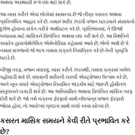
અથવા અસ્થાયી રૂપે બંધ થઈ શકે છે.
આ ખાસ કરીને એવા લોકોમાં સામાન્ય છે જે તીવ્ર કસરત અથવા
પ્રતિબંધિત આહાર કરે છે. તમારું શરીર ઝડપી વજન ઘટાડવાને સંસાધનો
દુર્લભ હોવાના સંકેત તરીકે અર્થઘટન કરે છે. પ્રતિભાવમાં, તે ઊર્જા
બચાવવા માટે માસિકને વિલંબિત અથવા બંધ કરી શકે છે. આ સ્થિતિને
ક્યારેક હાયપોથેલેમિક એમેનોરિયા કહેવામાં આવે છે, જેનો અર્થ છે કે
તમારા મગજનો જે ભાગ તમારા ચક્રને નિયંત્રિત કરે છે તેની પ્રવૃત્તિ
ઘટાડે છે.
બીજી તરફ, વજન વધારવું, ખાસ કરીને ઝડપથી, તમારા ચક્રમાં ખલેલ
પહોંચાડી શકે છે. વધારાની શરીરની ચરબી એસ્ટ્રોજન ઉત્પન્ન કરે છે,
અને ખૂબ વધારે એસ્ટ્રોજન નિયમિત અંડકોષ માટે જરૂરી હોર્મોનલ
સંતુલનને બગાડી શકે છે. આ અનિયમિત અથવા વિલંબિત માસિક તરફ
દોરી શકે છે. જો તમે ચક્રના ફેરફારો સાથે નોંધપાત્ર વજન ફેરફારો
જોયા હોય, તો આરોગ્ય પ્રદાતા સાથે ચર્ચા કરવા યોગ્ય છે.
કસરત માસિક સમયને કેવી રીતે પ્રભાવિત કરે
છે?