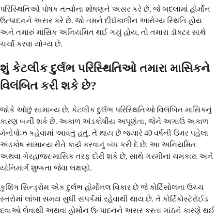
પરિસ્થિતિઓ પોષક તત્વોના શોષણને અસર કરે છે, જે બદલામાં હોર્મોન
ઉત્પાદનને અસર કરે છે. જો તમને દીર્ઘકાલીન આરોગ્ય સ્થિતિ હોય
અને તમારું માસિક અનિયમિત થઈ ગયું હોય, તો તમારા ડૉક્ટર સાથે
ચર્ચા કરવા યોગ્ય છે.
શું કેટલીક દુર્લભ પરિસ્થિતિઓ તમારા માસિકને
વિલંબિત કરી શકે છે?
જોકે ઓછું સામાન્ય છે, કેટલીક દુર્લભ પરિસ્થિતિઓ વિલંબિત માસિકનું
કારણ બની શકે છે. અકાળ અંડકોષીય અપૂર્ણતા, જેને અગાઉ અકાળ
મેનોપોઝ કહેવામાં આવતું હતું, તે થાય છે જ્યારે 40 વર્ષની ઉંમર પહેલા
અંડકોષ સામાન્ય રીતે કાર્ય કરવાનું બંધ કરી દે છે. આ અનિયમિત
અથવા ગેરહાજર માસિક તરફ દોરી શકે છે, સાથે ગરમીના ચમકારા અને
યોનિમાર્ગ શુષ્કતા જેવા લક્ષણો.
કુશિંગ સિન્ડ્રોમ એક દુર્લભ હોર્મોનલ વિકાર છે જે કોર્ટિસોલના ઉચ્ચ
સ્તરોમાં લાંબા સમય સુધી સંપર્કમાં રહેવાથી થાય છે. તે કોર્ટિકોસ્ટેરોઈડ
દવાઓ લેવાથી અથવા હોર્મોન ઉત્પાદનને અસર કરતા ગાંઠને કારણે થઈ