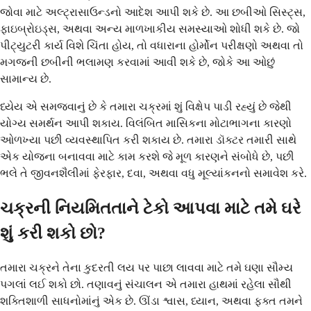
જોવા માટે અલ્ટ્રાસાઉન્ડનો આદેશ આપી શકે છે. આ છબીઓ સિસ્ટ્સ,
ફાઇબ્રોઇડ્સ, અથવા અન્ય માળખાકીય સમસ્યાઓ શોધી શકે છે. જો
પીટ્યુટરી કાર્ય વિશે ચિંતા હોય, તો વધારાના હોર્મોન પરીક્ષણો અથવા તો
મગજની છબીની ભલામણ કરવામાં આવી શકે છે, જોકે આ ઓછું
સામાન્ય છે.
ધ્યેય એ સમજવાનું છે કે તમારા ચક્રમાં શું વિક્ષેપ પાડી રહ્યું છે જેથી
યોગ્ય સમર્થન આપી શકાય. વિલંબિત માસિકના મોટાભાગના કારણો
ઓળખ્યા પછી વ્યવસ્થાપિત કરી શકાય છે. તમારા ડૉક્ટર તમારી સાથે
એક યોજના બનાવવા માટે કામ કરશે જે મૂળ કારણને સંબોધે છે, પછી
ભલે તે જીવનશૈલીમાં ફેરફાર, દવા, અથવા વધુ મૂલ્યાંકનનો સમાવેશ કરે.
ચક્રની નિયમિતતાને ટેકો આપવા માટે તમે ઘરે
શું કરી શકો છો?
તમારા ચક્રને તેના કુદરતી લય પર પાછા લાવવા માટે તમે ઘણા સૌમ્ય
પગલાં લઈ શકો છો. તણાવનું સંચાલન એ તમારા હાથમાં રહેલા સૌથી
શક્તિશાળી સાધનોમાંનું એક છે. ઊંડા શ્વાસ, ધ્યાન, અથવા ફક્ત તમને