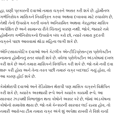
હા, ઘણી પ્રકારની દવાઓ તમારા ચક્રને અસર કરી શકે છે. હોર્મોનલ
ગર્ભનિરોધક માસિકને નિયંત્રિત કરવા અથવા દબાવવા માટે રચાયેલ છે,
તેથી તેનો ઉપયોગ કરતી વખતે અનિયમિત અથવા ગેરહાજર માસિક
અપેક્ષિત છે અને સામાન્ય રીતે ચિંતાનું કારણ નથી. જોકે, જ્યારે તમે
હોર્મોનલ ગર્ભનિરોધકનો ઉપયોગ બંધ કરો છો, ત્યારે તમારા કુદરતી
ચક્રને પાછા આવવામાં થોડા મહિના લાગી શકે છે.
એન્ટિસાયકોટિક દવાઓ અને કેટલીક એન્ટીડિપ્રેસન્ટ્સ પ્રોલેક્ટીન
નામના હોર્મોનનું સ્તર વધારી શકે છે. વધેલા પ્રોલેક્ટીન અંડકોષમાં દખલ
કરી શકે છે અને તમારા માસિકને વિલંબિત કરી શકે છે. જો તમે નવી દવા
શરૂ કરી હોય અને તેના તરત પછી તમારું ચક્ર બદલાઈ ગયું હોય, તો
આ કારણ હોઈ શકે છે.
કેમોથેરાપી દવાઓ અને રેડિયેશન થેરાપી પણ માસિક ચક્રને વિક્ષેપિત
કરી શકે છે, ક્યારેક અસ્થાયી રૂપે અને ક્યારેક કાયમી રૂપે. આ
સારવાર ઝડપથી વિભાજીત થતા કોષોને અસર કરે છે, જેમાં અંડકોષના
કોષોનો સમાવેશ થાય છે. જો તમે કેન્સરની સારવાર લઈ રહ્યા હોવ, તો
તમારી આરોગ્ય ટીમ તમારા ચક્ર અંગે શું અપેક્ષા રાખવી તે વિશે ચર્ચા