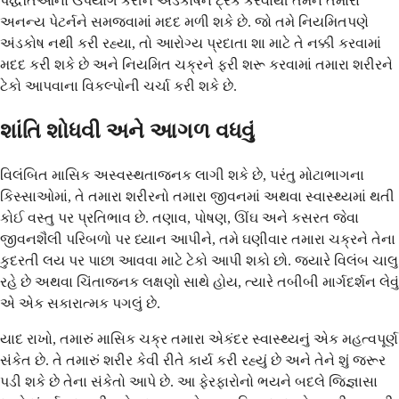
પદ્ધતિઓનો ઉપયોગ કરીને અંડકોષને ટ્રૅક કરવાથી તમને તમારા
અનન્ય પેટર્નને સમજવામાં મદદ મળી શકે છે. જો તમે નિયમિતપણે
અંડકોષ નથી કરી રહ્યા, તો આરોગ્ય પ્રદાતા શા માટે તે નક્કી કરવામાં
મદદ કરી શકે છે અને નિયમિત ચક્રને ફરી શરૂ કરવામાં તમારા શરીરને
ટેકો આપવાના વિકલ્પોની ચર્ચા કરી શકે છે.
શાંતિ શોધવી અને આગળ વધવું
વિલંબિત માસિક અસ્વસ્થતાજનક લાગી શકે છે, પરંતુ મોટાભાગના
કિસ્સાઓમાં, તે તમારા શરીરનો તમારા જીવનમાં અથવા સ્વાસ્થ્યમાં થતી
કોઈ વસ્તુ પર પ્રતિભાવ છે. તણાવ, પોષણ, ઊંઘ અને કસરત જેવા
જીવનશૈલી પરિબળો પર ધ્યાન આપીને, તમે ઘણીવાર તમારા ચક્રને તેના
કુદરતી લય પર પાછા આવવા માટે ટેકો આપી શકો છો. જ્યારે વિલંબ ચાલુ
રહે છે અથવા ચિંતાજનક લક્ષણો સાથે હોય, ત્યારે તબીબી માર્ગદર્શન લેવું
એ એક સકારાત્મક પગલું છે.
યાદ રાખો, તમારું માસિક ચક્ર તમારા એકંદર સ્વાસ્થ્યનું એક મહત્વપૂર્ણ
સંકેત છે. તે તમારું શરીર કેવી રીતે કાર્ય કરી રહ્યું છે અને તેને શું જરૂર
પડી શકે છે તેના સંકેતો આપે છે. આ ફેરફારોનો ભયને બદલે જિજ્ઞાસા