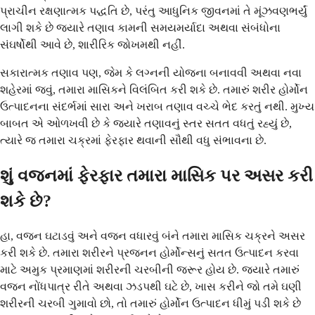
પ્રાચીન રક્ષણાત્મક પદ્ધતિ છે, પરંતુ આધુનિક જીવનમાં તે મૂંઝવણભર્યું
લાગી શકે છે જ્યારે તણાવ કામની સમયમર્યાદા અથવા સંબંધોના
સંઘર્ષોથી આવે છે, શારીરિક જોખમથી નહીં.
સકારાત્મક તણાવ પણ, જેમ કે લગ્નની યોજના બનાવવી અથવા નવા
શહેરમાં જવું, તમારા માસિકને વિલંબિત કરી શકે છે. તમારું શરીર હોર્મોન
ઉત્પાદનના સંદર્ભમાં સારા અને ખરાબ તણાવ વચ્ચે ભેદ કરતું નથી. મુખ્ય
બાબત એ ઓળખવી છે કે જ્યારે તણાવનું સ્તર સતત વધતું રહ્યું છે,
ત્યારે જ તમારા ચક્રમાં ફેરફાર થવાની સૌથી વધુ સંભાવના છે.
શું વજનમાં ફેરફાર તમારા માસિક પર અસર કરી
શકે છે?
હા, વજન ઘટાડવું અને વજન વધારવું બંને તમારા માસિક ચક્રને અસર
કરી શકે છે. તમારા શરીરને પ્રજનન હોર્મોન્સનું સતત ઉત્પાદન કરવા
માટે અમુક પ્રમાણમાં શરીરની ચરબીની જરૂર હોય છે. જ્યારે તમારું
વજન નોંધપાત્ર રીતે અથવા ઝડપથી ઘટે છે, ખાસ કરીને જો તમે ઘણી
શરીરની ચરબી ગુમાવો છો, તો તમારું હોર્મોન ઉત્પાદન ધીમું પડી શકે છે