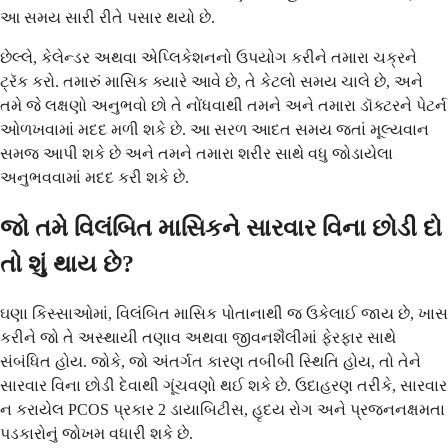
આ સમય સારી રીતે પસાર થયો છે.
છેલ્લે, કેલેન્ડર અથવા એપ્લિકેશનનો ઉપયોગ કરીને તમારા ચક્રને
ટ્રૅક કરો. તમારું માસિક ક્યારે આવે છે, તે કેટલો સમય ચાલે છે, અને
તમે જે લક્ષણો અનુભવો છો તે નોંધવાથી તમને અને તમારા ડૉક્ટરને પેટર્ન
ઓળખવામાં મદદ મળી શકે છે. આ સરળ આદત સમય જતાં મૂલ્યવાન
સમજ આપી શકે છે અને તમને તમારા શરીર સાથે વધુ જોડાયેલા
અનુભવવામાં મદદ કરી શકે છે.
જો તમે વિલંબિત માસિકને સારવાર વિના છોડી દો
તો શું થાય છે?
ઘણા કિસ્સાઓમાં, વિલંબિત માસિક પોતાનાથી જ ઉકેલાઈ જાય છે, ખાસ
કરીને જો તે અસ્થાયી તણાવ અથવા જીવનશૈલીમાં ફેરફાર સાથે
સંબંધિત હોય. જોકે, જો અંતર્ગત કારણ તબીબી સ્થિતિ હોય, તો તેને
સારવાર વિના છોડી દેવાથી ગૂંચવણો થઈ શકે છે. ઉદાહરણ તરીકે, સારવાર
ન કરાયેલ PCOS પ્રકાર 2 ડાયાબિટીસ, હૃદય રોગ અને પ્રજનનક્ષમતા
પડકારોનું જોખમ વધારી શકે છે.