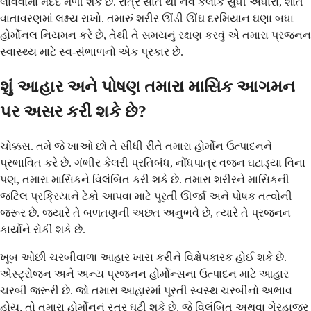
લાવવામાં મદદ મળી શકે છે. રાત્રે સાત થી નવ કલાક સુધી અંધારા, શાંત
વાતાવરણમાં લક્ષ્ય રાખો. તમારું શરીર ઊંડી ઊંઘ દરમિયાન ઘણા બધા
હોર્મોનલ નિયમન કરે છે, તેથી તે સમયનું રક્ષણ કરવું એ તમારા પ્રજનન
સ્વાસ્થ્ય માટે સ્વ-સંભાળનો એક પ્રકાર છે.
શું આહાર અને પોષણ તમારા માસિક આગમન
પર અસર કરી શકે છે?
ચોક્કસ. તમે જે ખાઓ છો તે સીધી રીતે તમારા હોર્મોન ઉત્પાદનને
પ્રભાવિત કરે છે. ગંભીર કેલરી પ્રતિબંધ, નોંધપાત્ર વજન ઘટાડ્યા વિના
પણ, તમારા માસિકને વિલંબિત કરી શકે છે. તમારા શરીરને માસિકની
જટિલ પ્રક્રિયાને ટેકો આપવા માટે પૂરતી ઊર્જા અને પોષક તત્વોની
જરૂર છે. જ્યારે તે બળતણની અછત અનુભવે છે, ત્યારે તે પ્રજનન
કાર્યોને રોકી શકે છે.
ખૂબ ઓછી ચરબીવાળા આહાર ખાસ કરીને વિક્ષેપકારક હોઈ શકે છે.
એસ્ટ્રોજન અને અન્ય પ્રજનન હોર્મોન્સના ઉત્પાદન માટે આહાર
ચરબી જરૂરી છે. જો તમારા આહારમાં પૂરતી સ્વસ્થ ચરબીનો અભાવ
હોય, તો તમારા હોર્મોનનું સ્તર ઘટી શકે છે, જે વિલંબિત અથવા ગેરહાજર