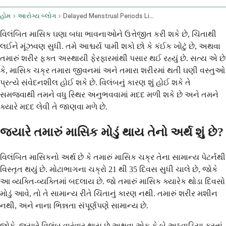
હોમ
આરોગ્ય બ્લોગ
Delayed Menstrual Periods Lifestyle Factors And Medical Conditions
વિલંબિત માસિક ઘણા બધા ભાવનાઓને ઉત્તેજીત કરી શકે છે, ચિંતાથી
લઈને મૂંઝવણ સુધી. તમે આશ્ચર્ય પામી શકો છો કે કંઈક ખોટું છે, અથવા
તમારું શરીર ફક્ત અસ્થાયી ફેરફારમાંથી પસાર થઈ રહ્યું છે. સત્ય એ છે
કે, માસિક ચક્ર તમારા જીવનમાં અને તમારા શરીરમાં થતી ઘણી વસ્તુઓ
પ્રત્યે સંવેદનશીલ હોઈ શકે છે. વિલંબનું કારણ શું હોઈ શકે તે
સમજવાથી તમને વધુ સ્થિર અનુભવવામાં મદદ મળી શકે છે અને તમને
ક્યારે મદદ લેવી તે જાણવા મળે છે.
જ્યારે તમારું માસિક મોડું થાય તેનો અર્થ શું છે?
વિલંબિત માસિકનો અર્થ છે કે તમારું માસિક ચક્ર તેના સામાન્ય પેટર્નથી
વિસ્તૃત થયું છે. મોટાભાગના ચક્રો 21 થી 35 દિવસ સુધી ચાલે છે, જોકે
આ વ્યક્તિ-વ્યક્તિમાં બદલાય છે. જો તમારું માસિક ક્યારેક થોડા દિવસો
મોડું આવે, તો તે સામાન્ય રીતે ચિંતાનું કારણ નથી. તમારું શરીર મશીન
નથી, અને નાના ભિન્નતા સંપૂર્ણપણે સામાન્ય છે.
જોકે, જ્યારે વિલંબ વારંવાર થાય છે અથવા એક કે બે અઠવાડિયા કરતાં