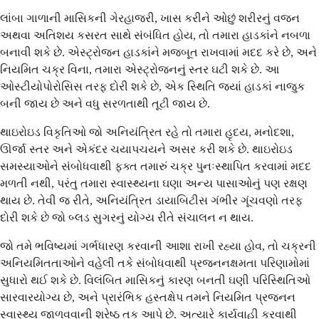
લાંબા ગાળાની માસિકની ગેરહાજરી, ખાસ કરીને ઓછું શરીરનું વજન
અથવા અતિશય કસરત સાથે સંબંધિત હોય, તો તમારા હાડકાંને નબળા
બનાવી શકે છે. એસ્ટ્રોજન હાડકાંને મજબૂત રાખવામાં મદદ કરે છે, અને
નિયમિત ચક્ર વિના, તમારા એસ્ટ્રોજનનું સ્તર ઘટી શકે છે. આ
ઓસ્ટીયોપોરોસિસ તરફ દોરી શકે છે, એક સ્થિતિ જ્યાં હાડકાં નાજુક
બની જાય છે અને વધુ સરળતાથી તૂટી જાય છે.
થાઇરોઇડ વિકૃતિઓ જો અનિયંત્રિત રહે તો તમારા હૃદય, મનોદશા,
ઊર્જા સ્તર અને એકંદર ચયાપચયને અસર કરી શકે છે. થાઇરોઇડ
સમસ્યાઓને સંબોધવાથી ફક્ત તમારું ચક્ર પુનઃસ્થાપિત કરવામાં મદદ
મળતી નથી, પરંતુ તમારા સ્વાસ્થ્યના ઘણા અન્ય પાસાઓનું પણ રક્ષણ
થાય છે. તેવી જ રીતે, અનિયંત્રિત ડાયાબિટીસ ગંભીર ગૂંચવણો તરફ
દોરી શકે છે જો બ્લડ સુગરનું યોગ્ય રીતે સંચાલન ન થાય.
જો તમે ભવિષ્યમાં ગર્ભધારણ કરવાની આશા રાખી રહ્યા હોવ, તો ચક્રની
અનિયમિતતાઓને વહેલી તકે સંબોધવાથી પ્રજનનક્ષમતા પરિણામોમાં
સુધારો થઈ શકે છે. વિલંબિત માસિકનું કારણ બનતી ઘણી પરિસ્થિતિઓ
સારવારયોગ્ય છે, અને પ્રારંભિક હસ્તક્ષેપ તમને નિયમિત પ્રજનન
સ્વાસ્થ્ય જાળવવાની શ્રેષ્ઠ તક આપે છે. અત્યારે કાર્યવાહી કરવાથી