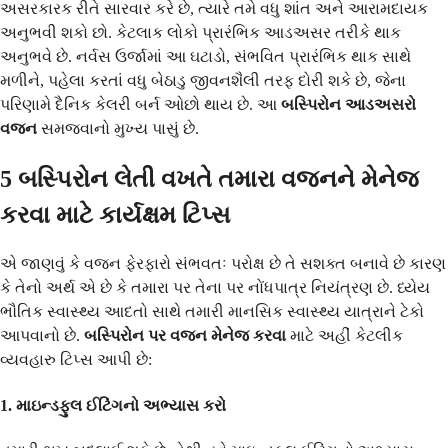
અસરકારક રીતે સારવાર કરે છે, ત્યારે તમે વધુ શાંત અને આરામદાયક
અનુભવી શકો છો. કેટલાક લોકો પ્રારંભિક આડઅસર તરીકે થાક
અનુભવે છે. નર્વસ ઉર્જામાં આ ઘટાડો, સંભવિત પ્રારંભિક થાક સાથે
મળીને, પહેલા કરતાં વધુ બેઠાડુ જીવનશૈલી તરફ દોરી શકે છે, જેના
પરિણામે દૈનિક કેલરી બર્ન ઓછો થાય છે. આ
બસ્પિરોન આડઅસરો
વજન
સમજવાનો મુખ્ય પાસું છે.
5 બસ્પિરોન લેતી વખતે તમારા વજનને મેનેજ
કરવા માટે કાર્યક્ષમ ટિપ્સ
એ જાણવું કે વજન ફેરફારો સંભવતઃ પરોક્ષ છે તે સશક્ત બનાવે છે કારણ
કે તેનો અર્થ એ છે કે તમારા પર તેના પર નોંધપાત્ર નિયંત્રણ છે. ધ્યેય
ભૌતિક સ્વાસ્થ્ય આદતો સાથે તમારી માનસિક સ્વાસ્થ્ય યાત્રાને ટેકો
આપવાનો છે.
બસ્પિરોન પર વજન મેનેજ કરવા
માટે અહીં કેટલીક
વ્યવહારુ ટિપ્સ આપી છે:
1. માઇન્ડફુલ ઈટિંગનો અભ્યાસ કરો