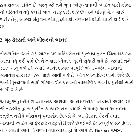
હકારાત્મક સંકેત છે, પરંતુ જો તમે ખૂબ ઓછું ખાવાની આદત પાડી હોય,
તો પરિવર્તન વધુ કેલરી ખાવા તરફ દોરી શકે છે અને પરિણામે, તમારું
શરીર તેનું સ્વસ્થ સંતુલન શોધતું હોવાથી વજનમાં થોડો વધારો થઈ શકે
છે.
2. મૂડ ફેરફારો અને ખોરાકનો આનંદ
સેરોટોનિન અને ડોપામાઇન પર બસ્પિરોનનો પ્રભાવ ફક્ત ચિંતા ઘટાડવા
કરતાં વધુ કરી શકે છે; તે તમારા એકંદર મૂડને સુધારી શકે છે. જ્યારે તમે
સારું અનુભવો છો, ત્યારે આનંદદાયક પ્રવૃત્તિઓમાં - જેમાં ખાવાનો
સમાવેશ થાય છે - રસ પાછો આવી શકે છે. ખોરાક સ્વાદિષ્ટ લાગી શકે છે,
અને પ્રિયજનો સાથે ભોજન શેર કરવાનો સામાજિક આનંદ ફરીથી સારો
લાગી શકે છે.
આ મૂળભૂત રીતે ભાવનાત્મક અથવા "આરામદાયક" ખાવાથી અલગ છે
જે તકલીફ દ્વારા પ્રેરિત થાય છે. તેના બદલે, તે પોષણ અને આનંદના
સ્ત્રોત તરીકે ખોરાકનું પુન:શોધ છે. જો કે, આ ફેરફાર કેટલીકવાર
ખાવાની આદતોમાં ફેરફાર તરફ દોરી શકે છે જે જો ધ્યાનપૂર્વક સંચાલિત
ન કરવામાં આવે તો વજન વધારવામાં ફાળો આપે છે.
Buspar વજન