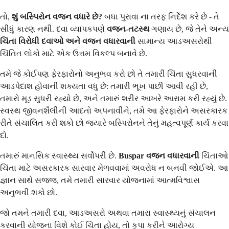
તો,
શું બસ્પિરોન વજન વધારે છે?
બધા પુરાવા ના તરફ નિર્દેશ કરે છે - તે
સીધું કારણ નથી. દવા વ્યાપકપણે
વજન-તટસ્થ
ગણાય છે, જે તેને અન્ય
ચિંતા વિરોધી દવાઓ અને વજન વધારવાની
સામાન્ય આડઅસરોથી
ચિંતિત લોકો માટે એક ઉત્તમ વિકલ્પ બનાવે છે.
તમે જે કોઈપણ ફેરફારોનો અનુભવ કરો છો તે તમારી ચિંતા સુધરવાની
આડપેદાશ હોવાની શક્યતા વધુ છે: તમારી ભૂખ પાછી આવી રહી છે,
તમારો મૂડ સુધરી રહ્યો છે, અને તમારું શરીર આખરે આરામ કરી રહ્યું છે.
સ્વસ્થ જીવનશૈલીની આદતો અપનાવીને, તમે આ ફેરફારોને અસરકારક
રીતે સંચાલિત કરી શકો છો જ્યારે બસ્પિરોનને તેનું મહત્વપૂર્ણ કાર્ય કરવા
દો.
તમારું માનસિક સ્વાસ્થ્ય સર્વોપરી છે.
Buspar વજન વધારવાની
ચિંતાઓ
ચિંતા માટે અસરકારક સારવાર મેળવવામાં અવરોધ ન બનવી જોઈએ. આ
જ્ઞાન સાથે સજ્જ, તમે તમારી સારવાર યોજનામાં આત્મવિશ્વાસ
અનુભવી શકો છો.
જો તમને તમારી દવા, આડઅસરો અથવા તમારા સ્વાસ્થ્યનું સંચાલન
કરવાની યોજના વિશે કોઈ ચિંતા હોય, તો કૃપા કરીને આરોગ્ય