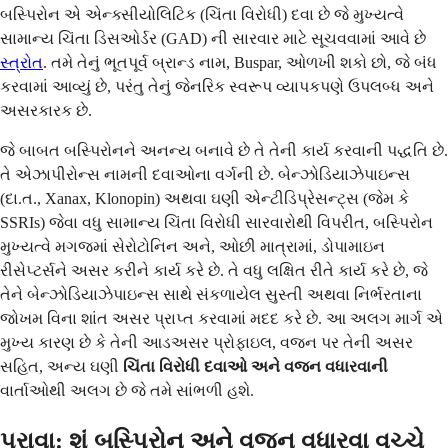
બસ્પિરોન એ એન્ક્સીયોલિટિક (ચિંતા વિરોધી) દવા છે જે મુખ્યત્વે
સામાન્ય ચિંતા ડિસઓર્ડર (GAD) ની સારવાર માટે સૂચવવામાં આવે છે
સ્ત્રોત
. તમે તેનું ભૂતપૂર્વ બ્રાન્ડ નામ, Buspar, ઓળખી શકો છો, જે બંધ
કરવામાં આવ્યું છે, પરંતુ તેનું જેનરિક સ્વરૂપ વ્યાપકપણે ઉપલબ્ધ અને
અસરકારક છે.
જે બાબત બસ્પિરોનને અનન્ય બનાવે છે તે તેની કાર્ય કરવાની પદ્ધતિ છે.
તે એઝાપીરોન્સ નામની દવાઓના વર્ગની છે. બેન્ઝોડિયાઝેપાઇન્સ
(દા.ત., Xanax, Klonopin) અથવા ઘણી એન્ટીડિપ્રેસન્ટ્સ (જેમ કે
SSRIs) જેવા વધુ સામાન્ય ચિંતા વિરોધી સારવારોથી વિપરીત, બસ્પિરોન
મુખ્યત્વે મગજમાં સેરોટોનિન અને, ઓછી માત્રામાં, ડોપામાઇન
રીસેપ્ટર્સને અસર કરીને કાર્ય કરે છે. તે વધુ લક્ષિત રીતે કાર્ય કરે છે, જે
તેને બેન્ઝોડિયાઝેપાઇન્સ સાથે સંકળાયેલ સુસ્તી અથવા નિર્ભરતાના
જોખમ વિના શાંત અસર પ્રાપ્ત કરવામાં મદદ કરે છે. આ અલગ માર્ગ એ
મુખ્ય કારણ છે કે તેની આડઅસર પ્રોફાઇલ, વજન પર તેની અસર
સહિત, અન્ય ઘણી
ચિંતા વિરોધી દવાઓ અને વજન વધારવાની
વાર્તાઓથી અલગ છે જે તમે સાંભળી હશે.
પુરાવા: શું બસ્પિરોન અને વજન વધારવા વચ્ચે