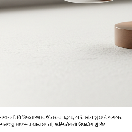
વજનની વિશિષ્ટતાઓમાં ઊતરતા પહેલા, બસ્પિરોન શું છે તે બરાબર
સમજવું મદદરૂપ થાય છે. તો,
બસ્પિરોનનો ઉપયોગ શું છે?