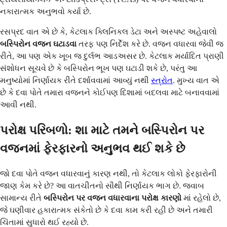
નકારાત્મક અનુભવો કર્યા છે.
રસપ્રદ વાત એ છે કે, કેટલાક ક્લિનિકલ ડેટા અને અસ્પષ્ટ અહેવાલો
બસ્પિરોન વજન ઘટાડવા
તરફ પણ નિર્દેશ કરે છે. વજન વધારવા જેવી જ
રીતે, આ પણ એક ખૂબ જ દુર્લભ આડઅસર છે. કેટલાક મર્યાદિત પ્રાણી
સંશોધન સૂચવે છે કે બસ્પિરોન ભૂખ પણ ઘટાડી શકે છે, પરંતુ આ
મનુષ્યોમાં નિર્ણાયક રીતે દર્શાવવામાં આવ્યું નથી
સ્ત્રોત
. મુખ્ય વાત એ
છે કે દવા પોતે તમારા વજનને કોઈપણ દિશામાં બદલવા માટે બનાવવામાં
આવી નથી.
પરોક્ષ પરિબળો: શા માટે તમને બસ્પિરોન પર
વજનમાં ફેરફારનો અનુભવ થઈ શકે છે
જો દવા પોતે વજન વધારવાનું કારણ નથી, તો કેટલાક લોકો ફેરફારોની
જાણ કેમ કરે છે? આ વાતચીતનો સૌથી નિર્ણાયક ભાગ છે. જવાબ
સામાન્ય રીતે
બસ્પિરોન પર વજન વધારવાના પરોક્ષ કારણો
માં રહેલો છે,
જે ઘણીવાર હકારાત્મક સંકેતો છે કે દવા કામ કરી રહી છે અને તમારી
ચિંતામાં સુધારો થઈ રહ્યો છે.