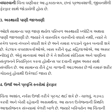
વધારવાની
ચિંતા ઘણીવાર આ હકારાત્મક, છતાં પ્રભાવશાળી, જીવનશૈલી
ફેરફાર સાથે જોડાયેલી હોય છે.
3. અસ્થાયી પાણી જાળવણી
ઓછો સામાન્ય પણ જાણ થયેલ પરિબળ અસ્થાયી બ્લોટિંગ અથવા
પાણી જાળવણી છે. જ્યારે તે વાસ્તવિક ચરબીનો વધારો નથી, ત્યારે તે
સ્કેલ પરના નંબરને વધારી શકે છે અને તમારા કપડાને ચુસ્ત બનાવી શકે
છે. કેટલાક વપરાશકર્તાઓએ, ખાસ કરીને વૃદ્ધ મહિલાઓએ, આ અસર
નોંધ્યું છે. એવું માનવામાં આવે છે કે તે શરીરમાં સોડિયમ અને પાણીના
સંતુલનને નિયંત્રિત કરતા હોર્મોન્સ પર દવાની સૂક્ષ્મ અસર સાથે
સંબંધિત છે. આ સામાન્ય રીતે ટૂંકા ગાળાની આડઅસર છે જે તમારું શરીર
ગોઠવતું હોવાથી ઉકેલાઈ જાય છે.
4. ઉર્જા અને પ્રવૃત્તિ સ્તરોમાં ફેરફાર
ચિંતા અશાંત, નર્વસ ઉર્જા તરીકે પ્રગટ થઈ શકે છે - ચાલવું, ગડબડ
કરવી અને બેસી રહેવાની અસમર્થતા. આ સતત ઉત્તેજનાની સ્થિતિ
આશ્ચર્યજનક સંખ્યામાં કેલરી બાળે છે. જ્યારે બસ્પિરોન આ ચિંતાની