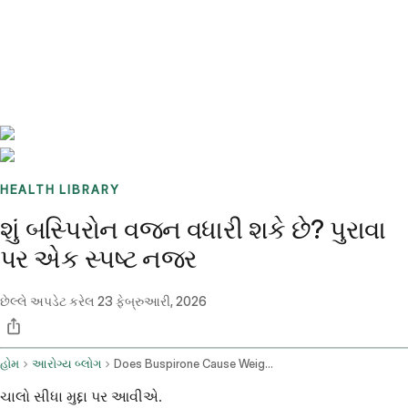
Benchmarks
Stories
FAQ
Sign up / Log in
HEALTH LIBRARY
શું બસ્પિરોન વજન વધારી શકે છે? પુરાવા
પર એક સ્પષ્ટ નજર
છેલ્લે અપડેટ કરેલ
23 ફેબ્રુઆરી, 2026
હોમ
આરોગ્ય બ્લોગ
Does Buspirone Cause Weight Gain
ચાલો સીધા મુદ્દા પર આવીએ.