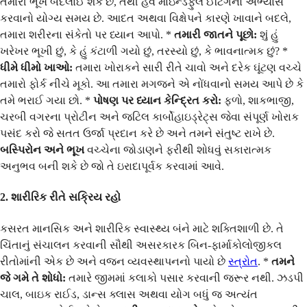
તમારી ભૂખ બદલાઈ શકે છે, તેથી હવે માઇન્ડફુલ ઈટિંગનો અભ્યાસ
કરવાનો યોગ્ય સમય છે. આદત અથવા વિક્ષેપને કારણે ખાવાને બદલે,
તમારા શરીરના સંકેતો પર ધ્યાન આપો. *
તમારી જાતને પૂછો:
શું હું
ખરેખર ભૂખી છું, કે હું કંટાળી ગયો છું, તરસ્યો છું, કે ભાવનાત્મક છું? *
ધીમે ધીમો ખાઓ:
તમારા ખોરાકને સારી રીતે ચાવો અને દરેક ઘૂંટણ વચ્ચે
તમારો ફોર્ક નીચે મૂકો. આ તમારા મગજને એ નોંધવાનો સમય આપે છે કે
તમે ભરાઈ ગયા છો. *
પોષણ પર ધ્યાન કેન્દ્રિત કરો:
ફળો, શાકભાજી,
ચરબી વગરના પ્રોટીન અને જટિલ કાર્બોહાઇડ્રેટ્સ જેવા સંપૂર્ણ ખોરાક
પસંદ કરો જે સતત ઉર્જા પ્રદાન કરે છે અને તમને સંતુષ્ટ રાખે છે.
બસ્પિરોન અને ભૂખ
વચ્ચેના જોડાણને ફરીથી શોધવું સકારાત્મક
અનુભવ બની શકે છે જો તે ઇરાદાપૂર્વક કરવામાં આવે.
2. શારીરિક રીતે સક્રિય રહો
કસરત માનસિક અને શારીરિક સ્વાસ્થ્ય બંને માટે શક્તિશાળી છે. તે
ચિંતાનું સંચાલન કરવાની સૌથી અસરકારક બિન-ફાર્માકોલોજીકલ
રીતોમાંની એક છે અને વજન વ્યવસ્થાપનનો પાયો છે
સ્ત્રોત
. *
તમને
જે ગમે તે શોધો:
તમારે જીમમાં કલાકો પસાર કરવાની જરૂર નથી. ઝડપી
ચાલ, બાઇક રાઈડ, ડાન્સ ક્લાસ અથવા યોગ બધું જ અત્યંત