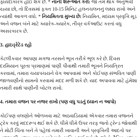
ફાયદાકારક હોઈ શકે છે. *
નાની શરૂઆત કરો:
જો તમે થાક અનુભવી
રહ્યા છો, તો દિવસમાં ફક્ત 10-15 મિનિટ હલનચલનનું લક્ષ્ય રાખો અને
ત્યાંથી આગળ વધો. *
નિયમિતતા મુખ્ય છે:
નિયમિત, મધ્યમ પ્રવૃત્તિ મૂડ
અને વજન બંને માટે ક્યારેક-ક્યારેક, તીવ્ર વર્કઆઉટ કરતાં વધુ
અસરકારક છે.
3. હાઇડ્રેટેડ રહો
કેટલીકવાર આપણા મગજ તરસને ભૂખ તરીકે ભૂલ કરે છે. દિવસ
દરમિયાન પૂરતા પ્રમાણમાં પાણી પીવાથી તમારી ભૂખને નિયંત્રિત
કરવામાં, તમારા ચયાપચયને વેગ આપવામાં અને કોઈપણ સંભવિત પાણી
જાળવણીનો સામનો કરવામાં મદદ મળી શકે છે. યાદ અપાવવા માટે હંમેશા
તમારી સાથે પાણીની બોટલ રાખો.
4. તમારા વજન પર નજર રાખો (પણ વધુ પડતું ધ્યાન ન આપો)
કોઈપણ વલણોને ઓળખવા માટે અઠવાડિયામાં એકવાર તમારા વજનને
ટ્રેક કરવું મદદરૂપ થઈ શકે છે. ધીમે ધીમે ઉપર તરફ જતો ટ્રેન્ડ જોવાથી
તે મોટી ચિંતા બને તે પહેલાં તમારી ખાવાની અને પ્રવૃત્તિની આદતો પર