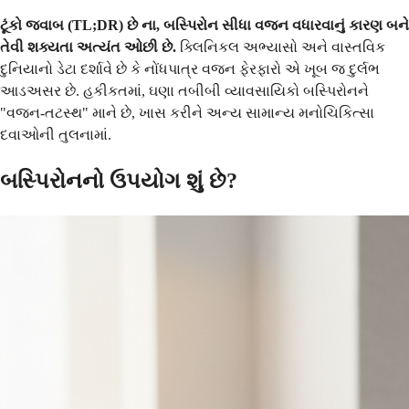
ટૂંકો જવાબ (TL;DR) છે ના, બસ્પિરોન સીધા વજન વધારવાનું કારણ બને
તેવી શક્યતા અત્યંત ઓછી છે.
ક્લિનિકલ અભ્યાસો અને વાસ્તવિક
દુનિયાનો ડેટા દર્શાવે છે કે નોંધપાત્ર વજન ફેરફારો એ ખૂબ જ દુર્લભ
આડઅસર છે. હકીકતમાં, ઘણા તબીબી વ્યાવસાયિકો બસ્પિરોનને
"વજન-તટસ્થ" માને છે, ખાસ કરીને અન્ય સામાન્ય મનોચિકિત્સા
દવાઓની તુલનામાં.
બસ્પિરોનનો ઉપયોગ શું છે?