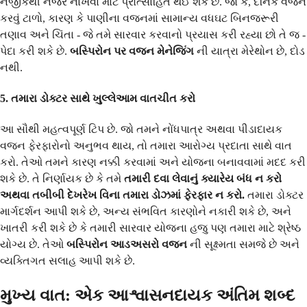
નજીકથી નજર નાખવા માટે પ્રોત્સાહિત થઈ શકે છે. જો કે, દૈનિક વજન
કરવું ટાળો, કારણ કે પાણીના વજનમાં સામાન્ય વધઘટ બિનજરૂરી
તણાવ અને ચિંતા - જે તમે સારવાર કરવાનો પ્રયાસ કરી રહ્યા છો તે જ -
પેદા કરી શકે છે.
બસ્પિરોન પર વજન મેનેજિંગ
ની યાત્રા મેરેથોન છે, દોડ
નથી.
5. તમારા ડોક્ટર સાથે ખુલ્લેઆમ વાતચીત કરો
આ સૌથી મહત્વપૂર્ણ ટિપ છે. જો તમને નોંધપાત્ર અથવા પીડાદાયક
વજન ફેરફારોનો અનુભવ થાય, તો તમારા આરોગ્ય પ્રદાતા સાથે વાત
કરો. તેઓ તમને કારણ નક્કી કરવામાં અને યોજના બનાવવામાં મદદ કરી
શકે છે. તે નિર્ણાયક છે કે તમે
તમારી દવા લેવાનું ક્યારેય બંધ ન કરો
અથવા તબીબી દેખરેખ વિના તમારા ડોઝમાં ફેરફાર ન કરો.
તમારા ડોક્ટર
માર્ગદર્શન આપી શકે છે, અન્ય સંભવિત કારણોને નકારી શકે છે, અને
ખાતરી કરી શકે છે કે તમારી સારવાર યોજના હજુ પણ તમારા માટે શ્રેષ્ઠ
યોગ્ય છે. તેઓ
બસ્પિરોન આડઅસરો વજન
ની સૂક્ષ્મતા સમજે છે અને
વ્યક્તિગત સલાહ આપી શકે છે.
મુખ્ય વાત: એક આશ્વાસનદાયક અંતિમ શબ્દ