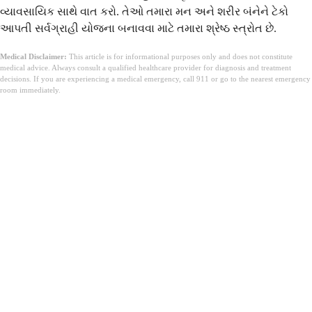
વ્યાવસાયિક સાથે વાત કરો. તેઓ તમારા મન અને શરીર બંનેને ટેકો
આપતી સર્વગ્રાહી યોજના બનાવવા માટે તમારા શ્રેષ્ઠ સ્ત્રોત છે.
Medical Disclaimer:
This article is for informational purposes only and does not constitute
medical advice. Always consult a qualified healthcare provider for diagnosis and treatment
decisions. If you are experiencing a medical emergency, call 911 or go to the nearest emergency
room immediately.