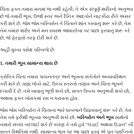
ચિંતા ફક્ત તમારા મનમાં જ નથી રહેતી; તે એક સંપૂર્ણ-શરીરનો અનુભવ
છે જે તમારી ભૂખ, ઉર્જા સ્તર અને દૈનિક આદતોને નાટકીય રીતે અસર
કરી શકે છે. જેમ જેમ બસ્પિરોન તે ચિંતાને શાંત કરવાનું શરૂ કરે છે, તેમ
તેમ તમારું શરીર અને મન સ્વસ્થ આધારરેખા પર પાછા ફરવાનું શરૂ કરે
છે, જે ફેરફારો તરફ દોરી શકે છે.
અહીં મુખ્ય પરોક્ષ પરિબળો છે:
1. તમારી ભૂખ સામાન્ય થાય છે
ક્રોનિક ચિંતા તમારા પાચનતંત્ર અને ભૂખના સંકેતોને અવ્યવસ્થિત
કરી શકે છે. ઘણા લોકો માટે, ઉચ્ચ સ્તરનો તણાવ અને ચિંતા ભૂખને
દબાવી દે છે. તમે ખાવાનું ભૂલી શકો છો, સતત ઉબકા અનુભવી શકો છો,
અથવા ફક્ત ખોરાકમાં રસ ન ધરાવતા હોવ.
જેમ જેમ બસ્પિરોન તે ચિંતાના ભારે ધાબળાને ઉઠાવવાનું શરૂ કરે છે, તેમ
તેમ તમે ફરીથી ભૂખ્યા અનુભવી શકો છો.
બસ્પિરોન અને ભૂખ
સાથેનો
તમારો સંબંધ બદલાઈ શકે છે કારણ કે તમે હવે "લડાઈ અથવા ઉડાન" ની
સતત સ્થિતિમાં નથી. સામાન્ય ભૂખ પર આ પાછા ફરવું એ પુનઃપ્રાપ્તિનો