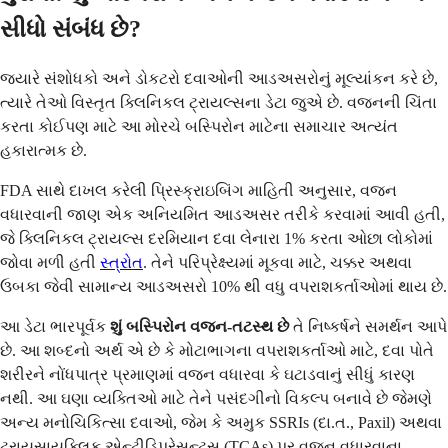
સીધો સંબંધ છે?
જ્યારે સંશોધકો અને ડોકટરો દવાઓની આડઅસરોનું મૂલ્યાંકન કરે છે,
ત્યારે તેઓ વિસ્તૃત ક્લિનિકલ ટ્રાયલ્સના ડેટા જુએ છે. વજનની ચિંતા
કરતા કોઈપણ માટે આ મોરચે બસ્પિરોન માટેના સમાચાર અત્યંત
હકારાત્મક છે.
FDA સાથે દાખલ કરેલી પ્રિસ્ક્રાઇબિંગ માહિતી અનુસાર, વજન
વધારવાની જાણ એક અનિયમિત આડઅસર તરીકે કરવામાં આવી હતી,
જે ક્લિનિકલ ટ્રાયલ્સ દરમિયાન દવા લેનારા 1% કરતા ઓછા લોકોમાં
જોવા મળી હતી
સ્ત્રોત
. તેને પરિપ્રેક્ષ્યમાં મૂકવા માટે, ચક્કર અથવા
ઉબકા જેવી સામાન્ય આડઅસરો 10% થી વધુ વપરાશકર્તાઓમાં થાય છે.
આ ડેટા ભારપૂર્વક
શું બસ્પિરોન વજન-તટસ્થ છે
તે નિષ્કર્ષને સમર્થન આપે
છે. આ શબ્દનો અર્થ એ છે કે મોટાભાગના વપરાશકર્તાઓ માટે, દવા પોતે
શરીરને નોંધપાત્ર પ્રમાણમાં વજન વધારવા કે ઘટાડવાનું સીધું કારણ
નથી. આ ઘણા વ્યક્તિઓ માટે તેને પસંદગીનો વિકલ્પ બનાવે છે જેમણે
અન્ય મનોચિકિત્સા દવાઓ, જેમ કે અમુક SSRIs (દા.ત., Paxil) અથવા
ટ્રાયસાયક્લિક એન્ટીડિપ્રેસન્ટ્સ (TCAs) પર વજન વધારવાના