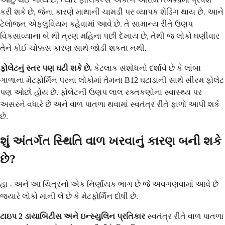
કરી શકે છે, જેના કારણે માથાની ચામડી પર વ્યાપક શેડિંગ થાય છે. આને
ટેલોજન એફ્લુવિયમ કહેવામાં આવે છે. તે સામાન્ય રીતે ઉણપ
વિકસાવ્યાના બે થી ત્રણ મહિના પછી દેખાય છે, તેથી જ લોકો ઘણીવાર
તેને કોઈ ચોક્કસ કારણ સાથે જોડી શકતા નથી.
ફોલેટનું સ્તર પણ ઘટી શકે છે.
કેટલાક સંશોધનો દર્શાવે છે કે લાંબા
ગાળાના મેટફોર્મિન પરના લોકોમાં તેમના B12 ઘટાડાની સાથે સીરમ ફોલેટ
પણ ઓછો હોય છે. ફોલેટની ઉણપ લાલ રક્તકણોના સ્વાસ્થ્ય પર
અસરને વધારે છે અને વાળ પાતળા થવામાં સ્વતંત્ર રીતે ફાળો આપી શકે
છે.
શું અંતર્ગત સ્થિતિ વાળ ખરવાનું કારણ બની શકે
છે?
હા - અને આ ચિત્રનો એક નિર્ણાયક ભાગ છે જે અવગણવામાં આવે છે
જ્યારે લોકો માની લે છે કે મેટફોર્મિન દોષી છે.
ટાઇપ 2 ડાયાબિટીસ અને ઇન્સ્યુલિન પ્રતિકાર
સ્વતંત્ર રીતે વાળ પાતળા