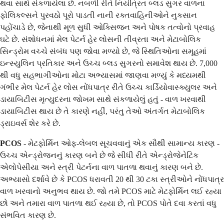
થવા સાથે સંકળાયેલા છે. નબળી રીતે નિયંત્રિત બ્લડ સુગર વાળના
ફોલિકલ્સને પુરવઠો પૂરો પાડતી નાની રક્તવાહિનીઓને નુકસાન
પહોંચાડે છે, જેનાથી મૂળ સુધી ઓક્સિજન અને પોષક તત્વોનો પ્રવાહ
ઘટે છે. સંશોધનમાં મેલ પેટર્ન હેર લોસની તીવ્રતા અને મેટાબોલિક
સિન્ડ્રોમ વચ્ચે સંબંધ પણ જોવા મળ્યો છે, જે સ્થિતિઓના સમૂહમાં
ઇન્સ્યુલિન પ્રતિકાર અને ઉચ્ચ બ્લડ સુગરનો સમાવેશ થાય છે. 7,000
થી વધુ સહભાગીઓના મોટા અભ્યાસમાં જાણવા મળ્યું કે મધ્યમથી
ગંભીર મેલ પેટર્ન હેર લોસ નોંધપાત્ર રીતે ઉચ્ચ કાર્ડિયોવાસ્ક્યુલર અને
ડાયાબિટીસ મૃત્યુદરના જોખમ સાથે સંકળાયેલું હતું - વાળ ખરવાથી
ડાયાબિટીસ થાય છે તે કારણે નહીં, પરંતુ તેઓ અંતર્ગત મેટાબોલિક
ડ્રાઇવર્સ શેર કરે છે.
PCOS
- મેટફોર્મિન ઓફ-લેબલ સૂચવવાનું એક સૌથી સામાન્ય કારણ -
ઉચ્ચ એન્ડ્રોજનનું કારણ બને છે જે સીધી રીતે એન્ડ્રોજેનેટિક
એલોપેસીયા અને સ્ત્રી પેટર્નના વાળ પાતળા થવાનું કારણ બને છે.
અભ્યાસો દર્શાવે છે કે PCOS ધરાવતી 20 થી 30 ટકા સ્ત્રીઓને નોંધપાત્ર
વાળ ખરવાનો અનુભવ થાય છે. જો તમે PCOS માટે મેટફોર્મિન લઈ રહ્યા
છો અને તમારા વાળ પાતળા થઈ રહ્યા છે, તો PCOS પોતે દવા કરતાં વધુ
સંભવિત કારણ છે.