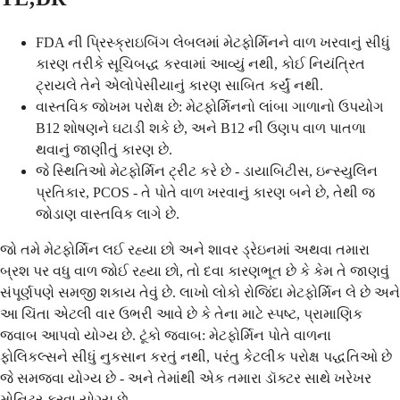
FDA ની પ્રિસ્ક્રાઇબિંગ લેબલમાં મેટફોર્મિનને વાળ ખરવાનું સીધું
કારણ તરીકે સૂચિબદ્ધ કરવામાં આવ્યું નથી, કોઈ નિયંત્રિત
ટ્રાયલે તેને એલોપેસીયાનું કારણ સાબિત કર્યું નથી.
વાસ્તવિક જોખમ પરોક્ષ છે: મેટફોર્મિનનો લાંબા ગાળાનો ઉપયોગ
B12 શોષણને ઘટાડી શકે છે, અને B12 ની ઉણપ વાળ પાતળા
થવાનું જાણીતું કારણ છે.
જે સ્થિતિઓ મેટફોર્મિન ટ્રીટ કરે છે - ડાયાબિટીસ, ઇન્સ્યુલિન
પ્રતિકાર, PCOS - તે પોતે વાળ ખરવાનું કારણ બને છે, તેથી જ
જોડાણ વાસ્તવિક લાગે છે.
જો તમે મેટફોર્મિન લઈ રહ્યા છો અને શાવર ડ્રેઇનમાં અથવા તમારા
બ્રશ પર વધુ વાળ જોઈ રહ્યા છો, તો દવા કારણભૂત છે કે કેમ તે જાણવું
સંપૂર્ણપણે સમજી શકાય તેવું છે. લાખો લોકો રોજિંદા મેટફોર્મિન લે છે અને
આ ચિંતા એટલી વાર ઉભરી આવે છે કે તેના માટે સ્પષ્ટ, પ્રામાણિક
જવાબ આપવો યોગ્ય છે. ટૂંકો જવાબ: મેટફોર્મિન પોતે વાળના
ફોલિકલ્સને સીધું નુકસાન કરતું નથી, પરંતુ કેટલીક પરોક્ષ પદ્ધતિઓ છે
જે સમજવા યોગ્ય છે - અને તેમાંથી એક તમારા ડૉક્ટર સાથે ખરેખર
મોનિટર કરવા યોગ્ય છે.