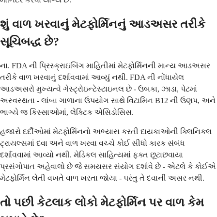
શું વાળ ખરવાનું મેટફોર્મિનનું આડઅસર તરીકે
સૂચિબદ્ધ છે?
ના. FDA ની પ્રિસ્ક્રાઇબિંગ માહિતીમાં મેટફોર્મિનની માન્ય આડઅસર
તરીકે વાળ ખરવાનું દર્શાવવામાં આવ્યું નથી. FDA ની નોંધાયેલ
આડઅસરો મુખ્યત્વે ગેસ્ટ્રોઇન્ટેસ્ટાઇનલ છે - ઉબકા, ઝાડા, પેટમાં
અસ્વસ્થતા - લાંબા ગાળાના ઉપયોગ સાથે વિટામિન B12 ની ઉણપ, અને
ભાગ્યે જ કિસ્સાઓમાં, લેક્ટિક એસિડોસિસ.
હજારો દર્દીઓમાં મેટફોર્મિનનો અભ્યાસ કરતી દાયકાઓની ક્લિનિકલ
ટ્રાયલ્સમાં દવા અને વાળ ખરવા વચ્ચે કોઈ સીધો કારક સંબંધ
દર્શાવવામાં આવ્યો નથી. મેડિકલ સાહિત્યમાં ફક્ત છૂટાછવાયા
પ્રસંગોપાત અહેવાલો છે જે સમયસર સંયોગ દર્શાવે છે - એટલે કે કોઈએ
મેટફોર્મિન લેતી વખતે વાળ ખરતા જોયા - પરંતુ તે દવાની અસર નથી.
તો પછી કેટલાક લોકો મેટફોર્મિન પર વાળ કેમ