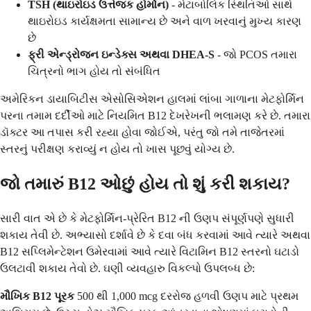
TSH (થાઇરોઇડ ઉત્તેજક હોર્મોન)
- મેટાબોલિક સ્થિતિઓ સાથે
થાઇરોઇડ કાર્યક્ષમતા સામાન્ય છે અને વાળ ખરવાનું મુખ્ય કારણ
છે
ફ્રી એન્ડ્રોજન ઇન્ડેક્સ અથવા DHEA-S
- જો PCOS તમારા
ચિત્રનો ભાગ હોય તો સંબંધિત
અમેરિકન ડાયાબિટીસ એસોસિએશન હાલમાં લાંબા ગાળાના મેટફોર્મિન
પરના તમામ દર્દીઓ માટે નિયમિત B12 દેખરેખની ભલામણ કરે છે. તમારા
ડૉક્ટર આ તપાસ કરી રહ્યા હોવા જોઈએ, પરંતુ જો તમે તાજેતરમાં
સ્તરનું પરીક્ષણ કરાવ્યું ન હોય તો ખાસ પૂછવું યોગ્ય છે.
જો તમારું B12 ઓછું હોય તો શું કરી શકાય?
સારી વાત એ છે કે મેટફોર્મિન-પ્રેરિત B12 ની ઉણપ સંપૂર્ણપણે સુધારી
શકાય તેવી છે. અભ્યાસો દર્શાવે છે કે દવા બંધ કરવામાં આવે ત્યારે અથવા
B12 સપ્લિમેન્ટેશન ઉમેરવામાં આવે ત્યારે વિટામિન B12 સ્તરનો ઘટાડો
ઉલટાવી શકાય તેવો છે. ઘણી વ્યવહારુ વિકલ્પો ઉપલબ્ધ છે:
મૌખિક B12 પૂરક
500 થી 1,000 mcg દરરોજ હળવી ઉણપ માટે પ્રથમ