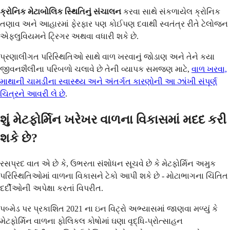
ક્રોનિક મેટાબોલિક સ્થિતિનું સંચાલન
કરવા સાથે સંકળાયેલ ક્રોનિક
તણાવ અને આહારમાં ફેરફાર પણ કોઈપણ દવાથી સ્વતંત્ર રીતે ટેલોજન
એફ્લુવિયમને ટ્રિગર અથવા વધારી શકે છે.
પ્રણાલીગત પરિસ્થિતિઓ સાથે વાળ ખરવાનું જોડાણ અને તેને કયા
જીવનશૈલીના પરિબળો ચલાવે છે તેની વ્યાપક સમજણ માટે,
વાળ ખરવા,
માથાની ચામડીના સ્વાસ્થ્ય અને અંતર્ગત કારણોની આ ઝાંખી સંપૂર્ણ
ચિત્રને આવરી લે છે
.
શું મેટફોર્મિન ખરેખર વાળના વિકાસમાં મદદ કરી
શકે છે?
રસપ્રદ વાત એ છે કે, ઉભરતા સંશોધન સૂચવે છે કે મેટફોર્મિન અમુક
પરિસ્થિતિઓમાં વાળના વિકાસને ટેકો આપી શકે છે - મોટાભાગના ચિંતિત
દર્દીઓની અપેક્ષા કરતાં વિપરીત.
પબ્મેડ પર પ્રકાશિત 2021 ના ​​ઇન વિટ્રો અભ્યાસમાં જાણવા મળ્યું કે
મેટફોર્મિન વાળના ફોલિકલ કોષોમાં ઘણા વૃદ્ધિ-પ્રોત્સાહન