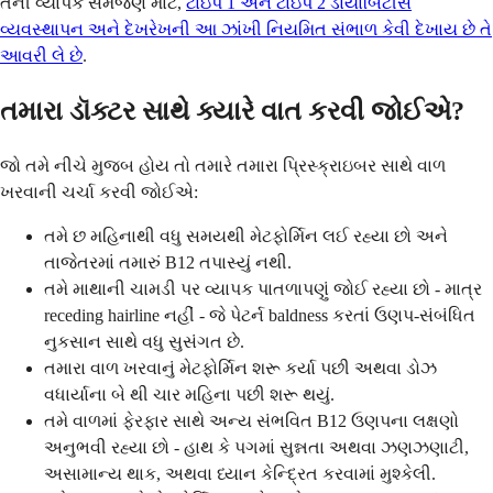
તેની વ્યાપક સમજણ માટે,
ટાઇપ 1 અને ટાઇપ 2 ડાયાબિટીસ
વ્યવસ્થાપન અને દેખરેખની આ ઝાંખી નિયમિત સંભાળ કેવી દેખાય છે તે
આવરી લે છે
.
તમારા ડૉક્ટર સાથે ક્યારે વાત કરવી જોઈએ?
જો તમે નીચે મુજબ હોય તો તમારે તમારા પ્રિસ્ક્રાઇબર સાથે વાળ
ખરવાની ચર્ચા કરવી જોઈએ:
તમે છ મહિનાથી વધુ સમયથી મેટફોર્મિન લઈ રહ્યા છો અને
તાજેતરમાં તમારું B12 તપાસ્યું નથી.
તમે માથાની ચામડી પર વ્યાપક પાતળાપણું જોઈ રહ્યા છો - માત્ર
receding hairline નહીં - જે પેટર્ન baldness કરતાં ઉણપ-સંબંધિત
નુકસાન સાથે વધુ સુસંગત છે.
તમારા વાળ ખરવાનું મેટફોર્મિન શરૂ કર્યા પછી અથવા ડોઝ
વધાર્યાના બે થી ચાર મહિના પછી શરૂ થયું.
તમે વાળમાં ફેરફાર સાથે અન્ય સંભવિત B12 ઉણપના લક્ષણો
અનુભવી રહ્યા છો - હાથ કે પગમાં સુન્નતા અથવા ઝણઝણાટી,
અસામાન્ય થાક, અથવા ધ્યાન કેન્દ્રિત કરવામાં મુશ્કેલી.