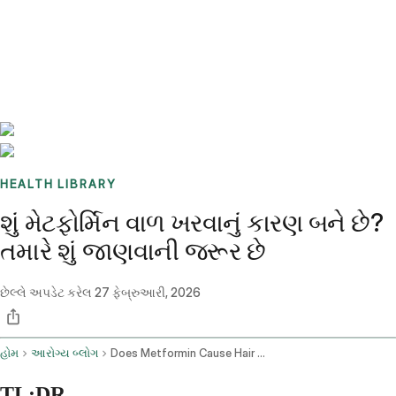
Benchmarks
Stories
FAQ
Sign up / Log in
HEALTH LIBRARY
શું મેટફોર્મિન વાળ ખરવાનું કારણ બને છે?
તમારે શું જાણવાની જરૂર છે
છેલ્લે અપડેટ કરેલ
27 ફેબ્રુઆરી, 2026
હોમ
આરોગ્ય બ્લોગ
Does Metformin Cause Hair Loss
TL;DR