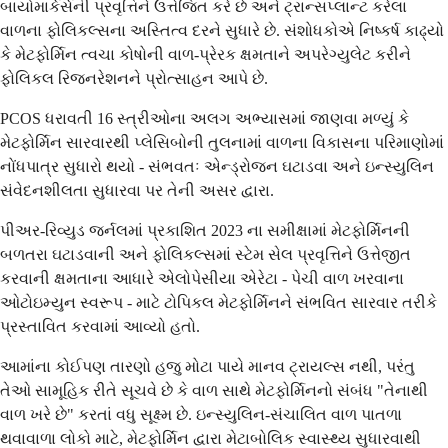
બાયોમાર્કર્સની પ્રવૃત્તિને ઉત્તેજિત કરે છે અને ટ્રાન્સપ્લાન્ટ કરેલા
વાળના ફોલિકલ્સના અસ્તિત્વ દરને સુધારે છે. સંશોધકોએ નિષ્કર્ષ કાઢ્યો
કે મેટફોર્મિન ત્વચા કોષોની વાળ-પ્રેરક ક્ષમતાને અપરેગ્યુલેટ કરીને
ફોલિકલ રિજનરેશનને પ્રોત્સાહન આપે છે.
PCOS ધરાવતી 16 સ્ત્રીઓના અલગ અભ્યાસમાં જાણવા મળ્યું કે
મેટફોર્મિન સારવારથી પ્લેસિબોની તુલનામાં વાળના વિકાસના પરિમાણોમાં
નોંધપાત્ર સુધારો થયો - સંભવતઃ એન્ડ્રોજન ઘટાડવા અને ઇન્સ્યુલિન
સંવેદનશીલતા સુધારવા પર તેની અસર દ્વારા.
પીઅર-રિવ્યુડ જર્નલમાં પ્રકાશિત 2023 ના ​​સમીક્ષામાં મેટફોર્મિનની
બળતરા ઘટાડવાની અને ફોલિકલ્સમાં સ્ટેમ સેલ પ્રવૃત્તિને ઉત્તેજીત
કરવાની ક્ષમતાના આધારે એલોપેસીયા એરેટા - પેચી વાળ ખરવાના
ઓટોઇમ્યુન સ્વરૂપ - માટે ટોપિકલ મેટફોર્મિનને સંભવિત સારવાર તરીકે
પ્રસ્તાવિત કરવામાં આવ્યો હતો.
આમાંના કોઈપણ તારણો હજુ મોટા પાયે માનવ ટ્રાયલ્સ નથી, પરંતુ
તેઓ સામૂહિક રીતે સૂચવે છે કે વાળ સાથે મેટફોર્મિનનો સંબંધ "તેનાથી
વાળ ખરે છે" કરતાં વધુ સૂક્ષ્મ છે. ઇન્સ્યુલિન-સંચાલિત વાળ પાતળા
થવાવાળા લોકો માટે, મેટફોર્મિન દ્વારા મેટાબોલિક સ્વાસ્થ્ય સુધારવાથી