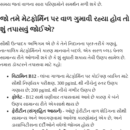
સમય જતાં વાળના સારા પરિણામોને સમર્થન મળી શકે છે.
જો તમે મેટફોર્મિન પર વાળ ગુમાવી રહ્યા હોવ તો
શું તપાસવું જોઈએ?
સૌથી ઉત્પાદક અભિગમ એ છે કે તેને નિદાનના પ્રશ્ન તરીકે ગણવું,
તાત્કાલિક મેટફોર્મિનને કારણ માનવાને બદલે. એક સરળ બ્લડ પેનલ
સામાન્ય રીતે ઓળખી શકે છે કે શું સુધારી શકાય તેવી ઉણપ સામેલ છે.
તમારા ડૉક્ટરને તપાસવા માટે કહો:
વિટામિન B12
- લાંબા ગાળાના મેટફોર્મિન પર કોઈપણ વ્યક્તિ માટે
સૌથી નિર્ણાયક પરીક્ષણ. 300 pg/mL થી નીચેનું સ્તર ઉણપ
ગણાય છે; 200 pg/mL થી નીચે ગંભીર ઉણપ છે
ફોલેટ
- B12 સાથે ઘણીવાર તપાસવામાં આવે છે કારણ કે બંને
ઉણપ સામાન્ય રીતે એકસાથે થાય છે
ફેરીટીન (સંગ્રહિત આયર્ન)
- ઓછું ફેરીટીન વાળ શેડિંગના સૌથી
સામાન્ય અને અવગણવામાં આવેલા કારણોમાંનું એક છે, અને
ડાયાબિટીસના દર્દીઓને વધેલો જોખમ હોય છે