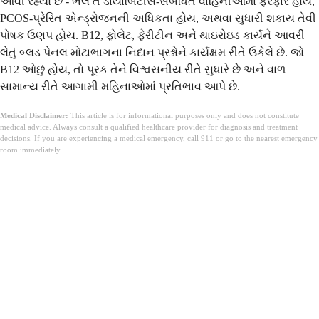
આવી રહ્યો છે - ભલે તે ડાયાબિટીસ-સંબંધિત વાહિનીઓમાં ફેરફાર હોય,
PCOS-પ્રેરિત એન્ડ્રોજનની અધિકતા હોય, અથવા સુધારી શકાય તેવી
પોષક ઉણપ હોય. B12, ફોલેટ, ફેરીટીન અને થાઇરોઇડ કાર્યને આવરી
લેતું બ્લડ પેનલ મોટાભાગના નિદાન પ્રશ્નોને કાર્યક્ષમ રીતે ઉકેલે છે. જો
B12 ઓછું હોય, તો પૂરક તેને વિશ્વસનીય રીતે સુધારે છે અને વાળ
સામાન્ય રીતે આગામી મહિનાઓમાં પ્રતિભાવ આપે છે.
Medical Disclaimer:
This article is for informational purposes only and does not constitute
medical advice. Always consult a qualified healthcare provider for diagnosis and treatment
decisions. If you are experiencing a medical emergency, call 911 or go to the nearest emergency
room immediately.