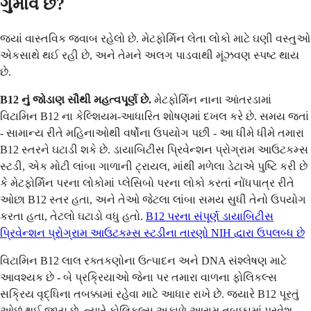
ગુમાવે છે?
જ્યાં વાસ્તવિક જવાબ રહેલો છે. મેટફોર્મિન લેતા લોકો માટે ઘણી વસ્તુઓ
એકસાથે થઈ રહી છે, અને તેમને અલગ પાડવાથી મૂંઝવણ સ્પષ્ટ થાય
છે.
B12 નું જોડાણ સૌથી મહત્વપૂર્ણ છે.
મેટફોર્મિન નાના આંતરડામાં
વિટામિન B12 ના કેલ્શિયમ-આધારિત શોષણમાં દખલ કરે છે. સમય જતાં
- સામાન્ય રીતે મહિનાઓથી વર્ષોના ઉપયોગ પછી - આ ધીમે ધીમે તમારા
B12 સ્તરને ઘટાડી શકે છે. ડાયાબિટીસ પ્રિવેન્શન પ્રોગ્રામ આઉટકમ્સ
સ્ટડી, એક મોટી લાંબા ગાળાની ટ્રાયલ, માંથી મળેલા ડેટાએ પુષ્ટિ કરી છે
કે મેટફોર્મિન પરના લોકોમાં પ્લેસિબો પરના લોકો કરતાં નોંધપાત્ર રીતે
ઓછા B12 સ્તર હતા, અને તેઓ જેટલા લાંબા સમય સુધી તેનો ઉપયોગ
કરતા હતા, તેટલો ઘટાડો વધુ હતો.
B12 પરના સંપૂર્ણ ડાયાબિટીસ
પ્રિવેન્શન પ્રોગ્રામ આઉટકમ્સ સ્ટડીના તારણો NIH દ્વારા ઉપલબ્ધ છે
વિટામિન B12 લાલ રક્તકણોના ઉત્પાદન અને DNA સંશ્લેષણ માટે
આવશ્યક છે - બે પ્રક્રિયાઓ જેના પર તમારા વાળના ફોલિકલ્સ
સક્રિય વૃદ્ધિના તબક્કામાં રહેવા માટે આધાર રાખે છે. જ્યારે B12 પૂરતું
ઓછું થઈ જાય છે, ત્યારે ફોલિકલ્સ અકાળે આરામ તબક્કામાં પ્રવેશ