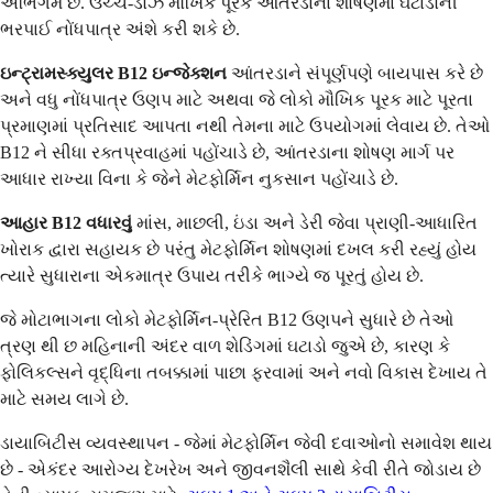
અભિગમ છે. ઉચ્ચ-ડોઝ મૌખિક પૂરક આંતરડાના શોષણમાં ઘટાડોની
ભરપાઈ નોંધપાત્ર અંશે કરી શકે છે.
ઇન્ટ્રામસ્ક્યુલર B12 ઇન્જેક્શન
આંતરડાને સંપૂર્ણપણે બાયપાસ કરે છે
અને વધુ નોંધપાત્ર ઉણપ માટે અથવા જે લોકો મૌખિક પૂરક માટે પૂરતા
પ્રમાણમાં પ્રતિસાદ આપતા નથી તેમના માટે ઉપયોગમાં લેવાય છે. તેઓ
B12 ને સીધા રક્તપ્રવાહમાં પહોંચાડે છે, આંતરડાના શોષણ માર્ગ પર
આધાર રાખ્યા વિના કે જેને મેટફોર્મિન નુકસાન પહોંચાડે છે.
આહાર B12 વધારવું
માંસ, માછલી, ઇંડા અને ડેરી જેવા પ્રાણી-આધારિત
ખોરાક દ્વારા સહાયક છે પરંતુ મેટફોર્મિન શોષણમાં દખલ કરી રહ્યું હોય
ત્યારે સુધારાના એકમાત્ર ઉપાય તરીકે ભાગ્યે જ પૂરતું હોય છે.
જે મોટાભાગના લોકો મેટફોર્મિન-પ્રેરિત B12 ઉણપને સુધારે છે તેઓ
ત્રણ થી છ મહિનાની અંદર વાળ શેડિંગમાં ઘટાડો જુએ છે, કારણ કે
ફોલિકલ્સને વૃદ્ધિના તબક્કામાં પાછા ફરવામાં અને નવો વિકાસ દેખાય તે
માટે સમય લાગે છે.
ડાયાબિટીસ વ્યવસ્થાપન - જેમાં મેટફોર્મિન જેવી દવાઓનો સમાવેશ થાય
છે - એકંદર આરોગ્ય દેખરેખ અને જીવનશૈલી સાથે કેવી રીતે જોડાય છે