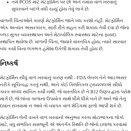
તમે PCOS માટે મેટફોર્મિન પર છો અને તમારા વાળ ખરવાનું
સુધરવાને બદલે વધી રહ્યું હોય તેવું લાગે છે.
વાળની ​​ચિંતાઓને કારણે મેટફોર્મિન જાતે બંધ કરશો નહીં. મેટફોર્મિન
એક અત્યંત અસરકારક, સારી રીતે સહન કરી શકાય તેવી દવા છે જેના
બ્લડ સુગર વ્યવસ્થાપન અને મેટાબોલિક સ્વાસ્થ્ય માટેના ફાયદા
સ્થાપિત થયેલા છે. વાળની ​​ચિંતા, જ્યારે વાસ્તવિક હોય, ત્યારે સારવાર
બંધ કર્યા વિના લગભગ હંમેશા ઉકેલી શકાય તેવી હોય છે.
નિષ્કર્ષ
મેટફોર્મિન સીધું વાળ ખરવાનું કારણ નથી - FDA લેબલ તેને આડઅસર
તરીકે સૂચિબદ્ધ કરતું નથી, અને કોઈ ક્લિનિકલ ટ્રાયલલએ સીધો
કારક સંબંધ સાબિત કર્યો નથી. જે વાસ્તવિક છે તે B12 ઉણપ દ્વારા પરોક્ષ
માર્ગ છે, જે લાંબા ગાળાના ઉપયોગ સાથે ધીમે ધીમે બને છે અને જો તેનું
ધ્યાન રાખવામાં ન આવે તો વ્યાપક વાળ શેડિંગમાં ફાળો આપી શકે છે.
મેટફોર્મિન લેતી વખતે વાળ ખરવાનો અનુભવ કરતા મોટાભાગના લોકો
માટે, વધુ સંભવિત સમજૂતી એ અંતર્ગત સ્થિતિ છે જેનો ઇલાજ કરવામાં