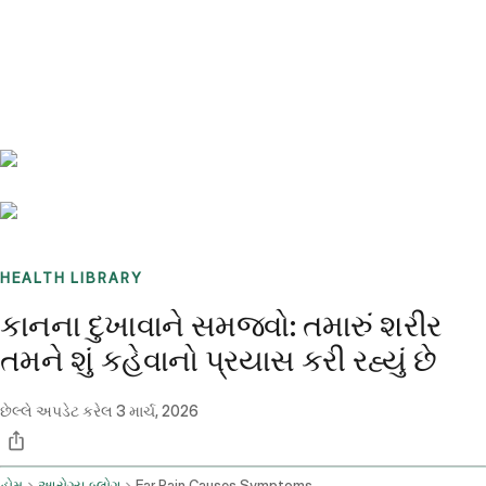
Benchmarks
Stories
FAQ
Sign up / Log in
HEALTH LIBRARY
કાનના દુખાવાને સમજવો: તમારું શરીર
તમને શું કહેવાનો પ્રયાસ કરી રહ્યું છે
છેલ્લે અપડેટ કરેલ
3 માર્ચ, 2026
હોમ
આરોગ્ય બ્લોગ
Ear Pain Causes Symptoms And Treatment