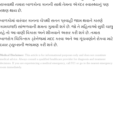
રાખવાથી તમારા બાળકોના કાનની સાથે તેમના એકંદર સ્વાસ્થ્યનું પણ
રક્ષણ થાય છે.
બાળકોમાં વારંવાર કાનના ચેપથી સતત પ્રવાહી જામ થવાને કારણે
કામચલાઉ સાંભળવાની ક્ષમતા ગુમાવી શકે છે. જો તે મહિનાઓ સુધી ચાલુ
રહે તો આ વાણી વિકાસ અને શીખવાને અસર કરી શકે છે. તમારા
બાળરોગ ચિકિત્સક ડ્રેનેજમાં મદદ કરવા અને આ ગૂંચવણોને રોકવા માટે
ઇયર ટ્યુબ્સની ભલામણ કરી શકે છે.
Medical Disclaimer:
This article is for informational purposes only and does not constitute
medical advice. Always consult a qualified healthcare provider for diagnosis and treatment
decisions. If you are experiencing a medical emergency, call 911 or go to the nearest emergency
room immediately.