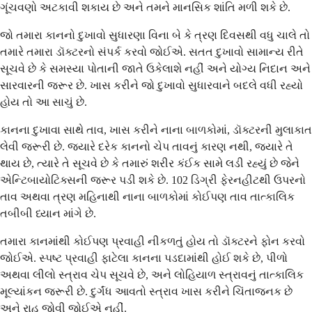
ગૂંચવણો અટકાવી શકાય છે અને તમને માનસિક શાંતિ મળી શકે છે.
જો તમારા કાનનો દુખાવો સુધારણા વિના બે કે ત્રણ દિવસથી વધુ ચાલે તો
તમારે તમારા ડૉક્ટરનો સંપર્ક કરવો જોઈએ. સતત દુખાવો સામાન્ય રીતે
સૂચવે છે કે સમસ્યા પોતાની જાતે ઉકેલાશે નહીં અને યોગ્ય નિદાન અને
સારવારની જરૂર છે. ખાસ કરીને જો દુખાવો સુધારવાને બદલે વધી રહ્યો
હોય તો આ સાચું છે.
કાનના દુખાવા સાથે તાવ, ખાસ કરીને નાના બાળકોમાં, ડૉક્ટરની મુલાકાત
લેવી જરૂરી છે. જ્યારે દરેક કાનનો ચેપ તાવનું કારણ નથી, જ્યારે તે
થાય છે, ત્યારે તે સૂચવે છે કે તમારું શરીર કંઈક સામે લડી રહ્યું છે જેને
એન્ટિબાયોટિક્સની જરૂર પડી શકે છે. 102 ડિગ્રી ફેરનહીટથી ઉપરનો
તાવ અથવા ત્રણ મહિનાથી નાના બાળકોમાં કોઈપણ તાવ તાત્કાલિક
તબીબી ધ્યાન માંગે છે.
તમારા કાનમાંથી કોઈપણ પ્રવાહી નીકળતું હોય તો ડૉક્ટરને ફોન કરવો
જોઈએ. સ્પષ્ટ પ્રવાહી ફાટેલા કાનના પડદામાંથી હોઈ શકે છે, પીળો
અથવા લીલો સ્ત્રાવ ચેપ સૂચવે છે, અને લોહિયાળ સ્ત્રાવનું તાત્કાલિક
મૂલ્યાંકન જરૂરી છે. દુર્ગંધ આવતો સ્ત્રાવ ખાસ કરીને ચિંતાજનક છે
અને રાહ જોવી જોઈએ નહીં.