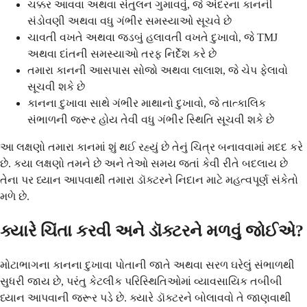
ચક્કર આવવા અથવા સંતુલન ગુમાવવું, જે અંદરના કાનની
સંડોવણી અથવા વધુ ગંભીર સમસ્યાઓ સૂચવે છે
ચાવતી વખતે અથવા જડબું હલાવતી વખતે દુખાવો, જે TMJ
અથવા દાંતની સમસ્યાઓ તરફ નિર્દેશ કરે છે
તમારા કાનની આસપાસ સોજો અથવા લાલાશ, જે ચેપ ફેલાવો
સૂચવી શકે છે
કાનના દુખાવા સાથે ગંભીર માથાનો દુખાવો, જે તાત્કાલિક
સંભાળની જરૂર હોય તેવી વધુ ગંભીર સ્થિતિ સૂચવી શકે છે
આ લક્ષણો તમારા કાનમાં શું થઈ રહ્યું છે તેનું ચિત્ર બનાવવામાં મદદ કરે
છે. કયા લક્ષણો તમને છે અને તેઓ સમય જતાં કેવી રીતે બદલાય છે
તેના પર ધ્યાન આપવાથી તમારા ડૉક્ટરને નિદાન માટે મહત્વપૂર્ણ સંકેતો
મળે છે.
ક્યારે ચિંતા કરવી અને ડૉક્ટરને મળવું જોઈએ?
મોટાભાગના કાનના દુખાવા પોતાની જાતે અથવા સરળ ઘરેલું સંભાળથી
સુધરી જાય છે, પરંતુ કેટલીક પરિસ્થિતિઓમાં વ્યાવસાયિક તબીબી
ધ્યાન આપવાની જરૂર પડે છે. ક્યારે ડૉક્ટરને બોલાવવો તે જાણવાથી