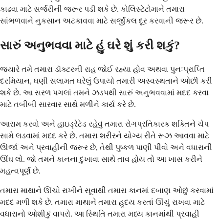
કાઢવા માટે સર્જરીની જરૂર પડી શકે છે. કોલિસ્ટેટોમાને તમારા
સાંભળવાને નુકસાન અટકાવવા માટે સર્જીકલ દૂર કરવાની જરૂર છે.
સારું અનુભવવા માટે હું ઘરે શું કરી શકું?
જ્યારે તમે તમારા ડૉક્ટરની રાહ જોઈ રહ્યા હોવ અથવા પુનઃપ્રાપ્તિ
દરમિયાન, ઘણી સલામત ઘરેલું ઉપાયો તમારી અસ્વસ્થતાને ઓછી કરી
શકે છે. આ સરળ પગલાં તમને ઝડપથી સારું અનુભવવામાં મદદ કરવા
માટે તબીબી સારવાર સાથે મળીને કાર્ય કરે છે.
આરામ કરવો અને હાઇડ્રેટેડ રહેવું તમારા રોગપ્રતિકારક શક્તિને ચેપ
સામે લડવામાં મદદ કરે છે. તમારા શરીરને યોગ્ય રીતે રૂઝ આવવા માટે
ઊર્જા અને પ્રવાહીની જરૂર છે, તેથી પુષ્કળ પાણી પીવો અને વધારાની
ઊંઘ લો. જો તમને કાનના દુખાવા સાથે તાવ હોય તો આ ખાસ કરીને
મહત્વપૂર્ણ છે.
તમારા માથાને ઊંચો રાખીને સૂવાથી તમારા કાનમાં દબાણ ઓછું કરવામાં
મદદ મળી શકે છે. તમારા માથાને તમારા હૃદય કરતાં ઊંચું રાખવા માટે
વધારાનો ઓશીકું વાપરો. આ સ્થિતિ તમારા મધ્ય કાનમાંથી પ્રવાહી