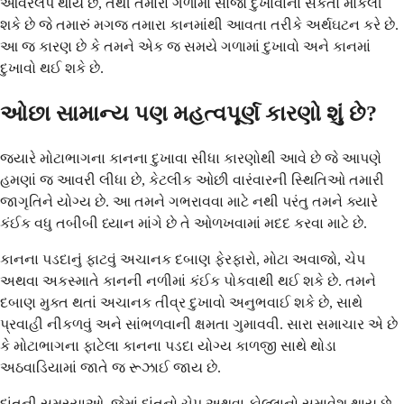
ઓવરલેપ થાય છે, તેથી તમારા ગળામાં સોજો દુખાવાના સંકેતો મોકલી
શકે છે જે તમારું મગજ તમારા કાનમાંથી આવતા તરીકે અર્થઘટન કરે છે.
આ જ કારણ છે કે તમને એક જ સમયે ગળામાં દુખાવો અને કાનમાં
દુખાવો થઈ શકે છે.
ઓછા સામાન્ય પણ મહત્વપૂર્ણ કારણો શું છે?
જ્યારે મોટાભાગના કાનના દુખાવા સીધા કારણોથી આવે છે જે આપણે
હમણાં જ આવરી લીધા છે, કેટલીક ઓછી વારંવારની સ્થિતિઓ તમારી
જાગૃતિને યોગ્ય છે. આ તમને ગભરાવવા માટે નથી પરંતુ તમને ક્યારે
કંઈક વધુ તબીબી ધ્યાન માંગે છે તે ઓળખવામાં મદદ કરવા માટે છે.
કાનના પડદાનું ફાટવું અચાનક દબાણ ફેરફારો, મોટા અવાજો, ચેપ
અથવા અકસ્માતે કાનની નળીમાં કંઈક પોકવાથી થઈ શકે છે. તમને
દબાણ મુક્ત થતાં અચાનક તીવ્ર દુખાવો અનુભવાઈ શકે છે, સાથે
પ્રવાહી નીકળવું અને સાંભળવાની ક્ષમતા ગુમાવવી. સારા સમાચાર એ છે
કે મોટાભાગના ફાટેલા કાનના પડદા યોગ્ય કાળજી સાથે થોડા
અઠવાડિયામાં જાતે જ રૂઝાઈ જાય છે.
દાંતની સમસ્યાઓ, જેમાં દાંતનો ચેપ અથવા ફોલ્લાનો સમાવેશ થાય છે,