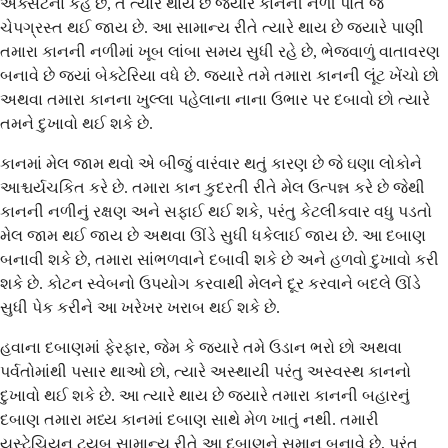
એક્સટર્ના કહે છે, તે ત્યારે થાય છે જ્યારે કાનની નળી પોતે જ
ચેપગ્રસ્ત થઈ જાય છે. આ સામાન્ય રીતે ત્યારે થાય છે જ્યારે પાણી
તમારા કાનની નળીમાં ખૂબ લાંબા સમય સુધી રહે છે, ભેજવાળું વાતાવરણ
બનાવે છે જ્યાં બેક્ટેરિયા વધે છે. જ્યારે તમે તમારા કાનની લૂંટ ખેંચો છો
અથવા તમારા કાનના ખુલ્લા પહેલાના નાના ઉભાર પર દબાવો છો ત્યારે
તમને દુખાવો થઈ શકે છે.
કાનમાં મેલ જામ થવો એ બીજું વારંવાર થતું કારણ છે જે ઘણા લોકોને
આશ્ચર્યચકિત કરે છે. તમારા કાન કુદરતી રીતે મેલ ઉત્પન્ન કરે છે જેથી
કાનની નળીનું રક્ષણ અને સફાઈ થઈ શકે, પરંતુ કેટલીકવાર વધુ પડતો
મેલ જામ થઈ જાય છે અથવા ઊંડે સુધી ધકેલાઈ જાય છે. આ દબાણ
બનાવી શકે છે, તમારા સાંભળવાને દબાવી શકે છે અને હળવો દુખાવો કરી
શકે છે. કોટન સ્વેબનો ઉપયોગ કરવાથી મેલને દૂર કરવાને બદલે ઊંડે
સુધી પેક કરીને આ ખરેખર ખરાબ થઈ શકે છે.
હવાના દબાણમાં ફેરફાર, જેમ કે જ્યારે તમે ઉડાન ભરો છો અથવા
પર્વતોમાંથી પસાર થાઓ છો, ત્યારે અસ્થાયી પરંતુ અસ્વસ્થ કાનનો
દુખાવો થઈ શકે છે. આ ત્યારે થાય છે જ્યારે તમારા કાનની બહારનું
દબાણ તમારા મધ્ય કાનમાં દબાણ સાથે મેળ ખાતું નથી. તમારી
યુસ્ટેચિયન ટ્યુબ સામાન્ય રીતે આ દબાણને સમાન બનાવે છે, પરંતુ