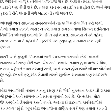
છે, અંદરની નાજુક ત્વચાને ખંજવાળી શકે છે, અથવા તમારા કાનના
પડદાને પણ વીધી શકે છે. તમારા કાન સ્વ-સફાઈ કરતા હોય છે, અને મેલ
કુદરતી રીતે પોતાની મેળે બહાર નીકળી જાય છે.
એલર્જી અને સાઇનસ સમસ્યાઓને તાત્કાલિક સંચાલિત કરો જેથી
તેઓ તમારા કાનને અસર ન કરે. તમારા સમસ્યાવાળા સિઝન દરમિયાન
નિર્ધારિત એલર્જી દવાઓ નિયમિતપણે વાપરો. સાઇનસ ચેપને વહેલા
સારવાર આપો તે પહેલાં તે યુસ્ટેચિયન ટ્યુબ દ્વારા તમારા કાન સુધી
ફેલાય.
શરદી અને ફ્લૂની સિઝનમાં સારી સ્વચ્છતા જાળવો જેથી કાનની
સમસ્યાઓ તરફ દોરી જતા ચેપ ટાળી શકાય. તમારા હાથ વારંવાર ધોવા,
તમારા ચહેરાને સ્પર્શ કરવાનું ટાળો, અને શક્ય હોય ત્યારે બીમાર લોકોથી
દૂર રહો. દર વર્ષે ફ્લૂ શોટ લેવાથી તમને સુરક્ષિત રાખવામાં પણ મદદ મળે
છે.
મોટા અવાજોથી તમારા કાનનું રક્ષણ કરો જેથી નુકસાન અટકાવી શકાય
જે દુખાવો અને સાંભળવાની ક્ષમતા ગુમાવી શકે છે. કોન્સર્ટમાં, મોટા
ઉપકરણોનો ઉપયોગ કરતી વખતે, અથવા ઘોંઘાટવાળા કાર્યસ્થળોમાં
કાનપ્લગ પહેરો. ખૂબ મોટા અવાજોના ક્ષણિક સંપર્ક પણ તમારા કાનની