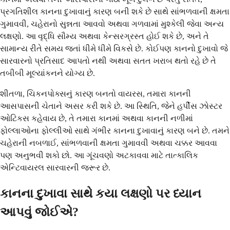
પ્રગતિશીલ કાનના દુખાવાનું કારણ બની શકે છે સાથે સાંભળવાની ક્ષમતા
ગુમાવવી, ચહેરાનો સુન્નતા આવવો અથવા ગળવામાં મુશ્કેલી જેવા અન્ય
લક્ષણો. આ વૃદ્ધિ સૌમ્ય અથવા કેન્સરગ્રસ્ત હોઈ શકે છે, અને તે
સામાન્ય રીતે સમય જતાં ધીમે ધીમે વિકસે છે. કોઈપણ કાનનો દુખાવો જે
સારવારનો પ્રતિસાદ આપતો નથી અથવા સતત ખરાબ થતો રહે છે તે
તબીબી મૂલ્યાંકનને યોગ્ય છે.
શીતળા, ચિકનપોક્સનું કારણ બનતો વાયરસ, તમારા કાનની
આસપાસની ચેતાને અસર કરી શકે છે. આ સ્થિતિ, જેને હર્પીસ ઝોસ્ટર
ઓટિકસ કહેવાય છે, તે તમારા કાનમાં અથવા કાનની નળીમાં
ફોલ્લાઓના ફોલ્લીઓ સાથે ગંભીર કાનના દુખાવાનું કારણ બને છે. તમને
ચહેરાની નબળાઈ, સાંભળવાની ક્ષમતા ગુમાવવી અથવા ચક્કર આવવા
પણ અનુભવી શકો છો. આ ગૂંચવણો અટકાવવા માટે તાત્કાલિક
એન્ટિવાયરલ સારવારની જરૂર છે.
કાનના દુખાવા સાથે કયા લક્ષણો પર ધ્યાન
આપવું જોઈએ?