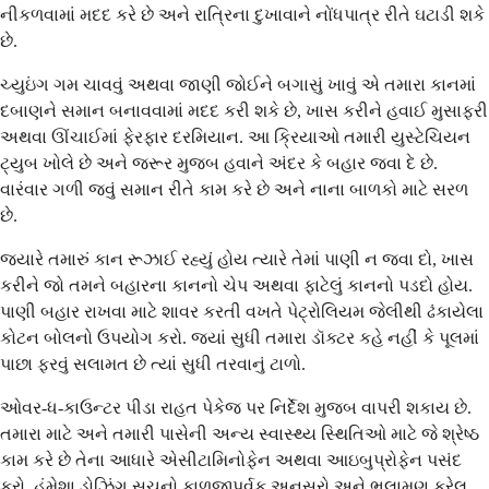
નીકળવામાં મદદ કરે છે અને રાત્રિના દુખાવાને નોંધપાત્ર રીતે ઘટાડી શકે
છે.
ચ્યુઇંગ ગમ ચાવવું અથવા જાણી જોઈને બગાસું ખાવું એ તમારા કાનમાં
દબાણને સમાન બનાવવામાં મદદ કરી શકે છે, ખાસ કરીને હવાઈ મુસાફરી
અથવા ઊંચાઈમાં ફેરફાર દરમિયાન. આ ક્રિયાઓ તમારી યુસ્ટેચિયન
ટ્યુબ ખોલે છે અને જરૂર મુજબ હવાને અંદર કે બહાર જવા દે છે.
વારંવાર ગળી જવું સમાન રીતે કામ કરે છે અને નાના બાળકો માટે સરળ
છે.
જ્યારે તમારું કાન રૂઝાઈ રહ્યું હોય ત્યારે તેમાં પાણી ન જવા દો, ખાસ
કરીને જો તમને બહારના કાનનો ચેપ અથવા ફાટેલું કાનનો પડદો હોય.
પાણી બહાર રાખવા માટે શાવર કરતી વખતે પેટ્રોલિયમ જેલીથી ઢંકાયેલા
કોટન બોલનો ઉપયોગ કરો. જ્યાં સુધી તમારા ડૉક્ટર કહે નહીં કે પૂલમાં
પાછા ફરવું સલામત છે ત્યાં સુધી તરવાનું ટાળો.
ઓવર-ધ-કાઉન્ટર પીડા રાહત પેકેજ પર નિર્દેશ મુજબ વાપરી શકાય છે.
તમારા માટે અને તમારી પાસેની અન્ય સ્વાસ્થ્ય સ્થિતિઓ માટે જે શ્રેષ્ઠ
કામ કરે છે તેના આધારે એસીટામિનોફેન અથવા આઇબુપ્રોફેન પસંદ
કરો. હંમેશા ડોઝિંગ સૂચનો કાળજીપૂર્વક અનુસરો અને ભલામણ કરેલ