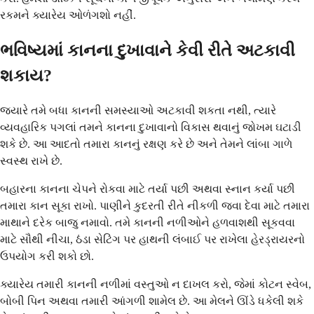
રકમને ક્યારેય ઓળંગશો નહીં.
ભવિષ્યમાં કાનના દુખાવાને કેવી રીતે અટકાવી
શકાય?
જ્યારે તમે બધા કાનની સમસ્યાઓ અટકાવી શકતા નથી, ત્યારે
વ્યવહારિક પગલાં તમને કાનના દુખાવાનો વિકાસ થવાનું જોખમ ઘટાડી
શકે છે. આ આદતો તમારા કાનનું રક્ષણ કરે છે અને તેમને લાંબા ગાળે
સ્વસ્થ રાખે છે.
બહારના કાનના ચેપને રોકવા માટે તર્યા પછી અથવા સ્નાન કર્યા પછી
તમારા કાન સૂકા રાખો. પાણીને કુદરતી રીતે નીકળી જવા દેવા માટે તમારા
માથાને દરેક બાજુ નમાવો. તમે કાનની નળીઓને હળવાશથી સૂકવવા
માટે સૌથી નીચા, ઠંડા સેટિંગ પર હાથની લંબાઈ પર રાખેલા હેરડ્રાયરનો
ઉપયોગ કરી શકો છો.
ક્યારેય તમારી કાનની નળીમાં વસ્તુઓ ન દાખલ કરો, જેમાં કોટન સ્વેબ,
બોબી પિન અથવા તમારી આંગળી શામેલ છે. આ મેલને ઊંડે ધકેલી શકે