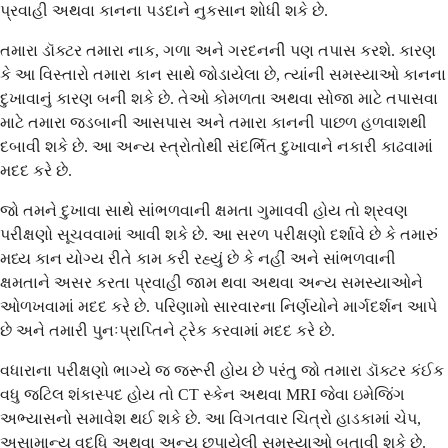
પ્રવાહી અથવા કાનના પડદાને નુકસાન શોધી શકે છે.
તમારા ડૉક્ટર તમારા નાક, ગળા અને ગરદનની પણ તપાસ કરશે. કારણ
કે આ વિસ્તારો તમારા કાન સાથે જોડાયેલા છે, ત્યાંની સમસ્યાઓ કાનના
દુખાવાનું કારણ બની શકે છે. તેઓ કોમળતા અથવા સોજા માટે તપાસવા
માટે તમારા જડબાની આસપાસ અને તમારા કાનની પાછળ હળવાશથી
દબાવી શકે છે. આ અન્ય સ્ત્રોતોથી સંદર્ભિત દુખાવાને નકારી કાઢવામાં
મદદ કરે છે.
જો તમને દુખાવા સાથે સાંભળવાની ક્ષમતા ગુમાવવી હોય તો શ્રવણ
પરીક્ષણો સૂચવવામાં આવી શકે છે. આ સરળ પરીક્ષણો દર્શાવે છે કે તમારું
મધ્ય કાન યોગ્ય રીતે કામ કરી રહ્યું છે કે નહીં અને સાંભળવાની
ક્ષમતાને અસર કરતા પ્રવાહી જામ થવા અથવા અન્ય સમસ્યાઓને
ઓળખવામાં મદદ કરે છે. પરિણામો સારવારના નિર્ણયોને માર્ગદર્શન આપે
છે અને તમારી પુનઃપ્રાપ્તિને ટ્રેક કરવામાં મદદ કરે છે.
વધારાના પરીક્ષણો ભાગ્યે જ જરૂરી હોય છે પરંતુ જો તમારા ડૉક્ટર કંઈક
વધુ જટિલ શંકાસ્પદ હોય તો CT સ્કેન અથવા MRI જેવા ઇમેજિંગ
અભ્યાસનો સમાવેશ થઈ શકે છે. આ વિગતવાર ચિત્રો હાડકામાં ચેપ,
અસામાન્ય વૃદ્ધિ અથવા અન્ય છુપાયેલી સમસ્યાઓ બતાવી શકે છે.