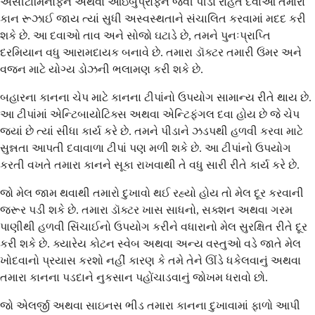
એસીટામિનોફેન અથવા આઇબુપ્રોફેન જેવી પીડા રાહત દવાઓ તમારા
કાન રૂઝાઈ જાય ત્યાં સુધી અસ્વસ્થતાને સંચાલિત કરવામાં મદદ કરી
શકે છે. આ દવાઓ તાવ અને સોજો ઘટાડે છે, તમને પુનઃપ્રાપ્તિ
દરમિયાન વધુ આરામદાયક બનાવે છે. તમારા ડૉક્ટર તમારી ઉંમર અને
વજન માટે યોગ્ય ડોઝની ભલામણ કરી શકે છે.
બહારના કાનના ચેપ માટે કાનના ટીપાંનો ઉપયોગ સામાન્ય રીતે થાય છે.
આ ટીપાંમાં એન્ટિબાયોટિક્સ અથવા એન્ટિફંગલ દવા હોય છે જે ચેપ
જ્યાં છે ત્યાં સીધા કાર્ય કરે છે. તમને પીડાને ઝડપથી હળવી કરવા માટે
સુન્નતા આપતી દવાવાળા ટીપાં પણ મળી શકે છે. આ ટીપાંનો ઉપયોગ
કરતી વખતે તમારા કાનને સૂકા રાખવાથી તે વધુ સારી રીતે કાર્ય કરે છે.
જો મેલ જામ થવાથી તમારો દુખાવો થઈ રહ્યો હોય તો મેલ દૂર કરવાની
જરૂર પડી શકે છે. તમારા ડૉક્ટર ખાસ સાધનો, સક્શન અથવા ગરમ
પાણીથી હળવી સિંચાઈનો ઉપયોગ કરીને વધારાનો મેલ સુરક્ષિત રીતે દૂર
કરી શકે છે. ક્યારેય કોટન સ્વેબ અથવા અન્ય વસ્તુઓ વડે જાતે મેલ
ખોદવાનો પ્રયાસ કરશો નહીં કારણ કે તમે તેને ઊંડે ધકેલવાનું અથવા
તમારા કાનના પડદાને નુકસાન પહોંચાડવાનું જોખમ ધરાવો છો.
જો એલર્જી અથવા સાઇનસ ભીડ તમારા કાનના દુખાવામાં ફાળો આપી