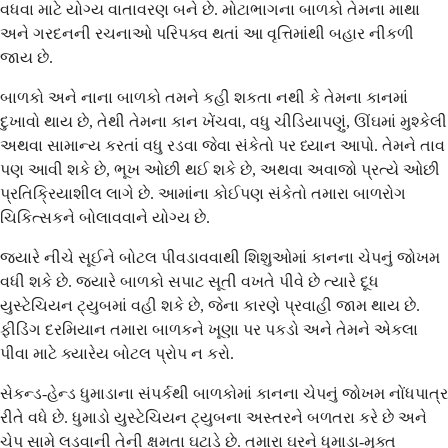
વધવા માટે યોગ્ય વાતાવરણ બને છે. મોટાભાગના બાળકો તેમના માથા
અને ગરદનની રચનાઓ પરિપક્વ થતાં આ વૃત્તિમાંથી બહાર નીકળી
જાય છે.
બાળકો અને નાના બાળકો તમને કહી શકતા નથી કે તેમના કાનમાં
દુખાવો થાય છે, તેથી તેમના કાન ખેંચવા, વધુ ચીડિયાપણું, ઊંઘમાં મુશ્કેલી
અથવા સામાન્ય કરતાં વધુ રડવા જેવા સંકેતો પર ધ્યાન આપો. તેમને તાવ
પણ આવી શકે છે, ભૂખ ઓછી થઈ શકે છે, અથવા અવાજો પ્રત્યે ઓછી
પ્રતિક્રિયાશીલ લાગે છે. આમાંના કોઈપણ સંકેતો તમારા બાળરોગ
ચિકિત્સકને બોલાવવાને યોગ્ય છે.
જ્યારે નીચે સૂઈને બોટલ પીવડાવવાથી શિશુઓમાં કાનના ચેપનું જોખમ
વધી શકે છે. જ્યારે બાળકો સપાટ સૂતી વખતે પીવે છે ત્યારે દૂધ
યુસ્ટેચિયન ટ્યુબમાં વહી શકે છે, જેના કારણે પ્રવાહી જામ થાય છે.
ફીડિંગ દરમિયાન તમારા બાળકને ખૂણા પર પકડો અને તેમને એકલા
પીવા માટે ક્યારેય બોટલ પ્રોપ ન કરો.
સેકન્ડ-હેન્ડ ધુમાડાના સંપર્કથી બાળકોમાં કાનના ચેપનું જોખમ નોંધપાત્ર
રીતે વધે છે. ધુમાડો યુસ્ટેચિયન ટ્યુબના અસ્તરને બળતરા કરે છે અને
ચેપ સામે લડવાની તેની ક્ષમતા ઘટાડે છે. તમારા ઘરને ધુમાડા-મુક્ત