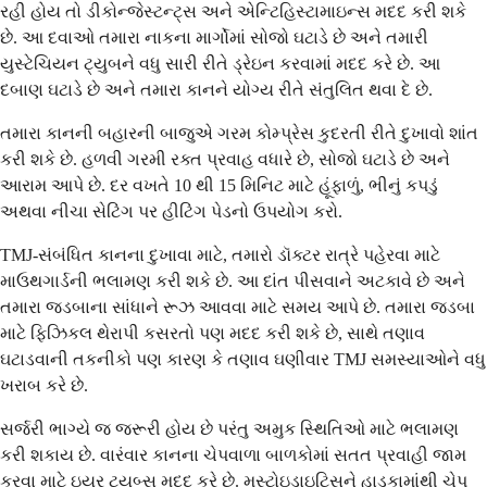
રહી હોય તો ડીકોન્જેસ્ટન્ટ્સ અને એન્ટિહિસ્ટામાઇન્સ મદદ કરી શકે
છે. આ દવાઓ તમારા નાકના માર્ગોમાં સોજો ઘટાડે છે અને તમારી
યુસ્ટેચિયન ટ્યુબને વધુ સારી રીતે ડ્રેઇન કરવામાં મદદ કરે છે. આ
દબાણ ઘટાડે છે અને તમારા કાનને યોગ્ય રીતે સંતુલિત થવા દે છે.
તમારા કાનની બહારની બાજુએ ગરમ કોમ્પ્રેસ કુદરતી રીતે દુખાવો શાંત
કરી શકે છે. હળવી ગરમી રક્ત પ્રવાહ વધારે છે, સોજો ઘટાડે છે અને
આરામ આપે છે. દર વખતે 10 થી 15 મિનિટ માટે હૂંફાળું, ભીનું કપડું
અથવા નીચા સેટિંગ પર હીટિંગ પેડનો ઉપયોગ કરો.
TMJ-સંબંધિત કાનના દુખાવા માટે, તમારો ડૉક્ટર રાત્રે પહેરવા માટે
માઉથગાર્ડની ભલામણ કરી શકે છે. આ દાંત પીસવાને અટકાવે છે અને
તમારા જડબાના સાંધાને રૂઝ આવવા માટે સમય આપે છે. તમારા જડબા
માટે ફિઝિકલ થેરાપી કસરતો પણ મદદ કરી શકે છે, સાથે તણાવ
ઘટાડવાની તકનીકો પણ કારણ કે તણાવ ઘણીવાર TMJ સમસ્યાઓને વધુ
ખરાબ કરે છે.
સર્જરી ભાગ્યે જ જરૂરી હોય છે પરંતુ અમુક સ્થિતિઓ માટે ભલામણ
કરી શકાય છે. વારંવાર કાનના ચેપવાળા બાળકોમાં સતત પ્રવાહી જામ
કરવા માટે ઇયર ટ્યુબ્સ મદદ કરે છે. મસ્ટોઇડાઇટિસને હાડકામાંથી ચેપ