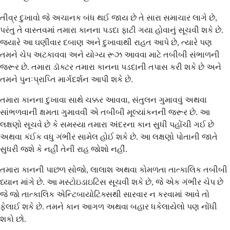
તીવ્ર દુખાવો જે અચાનક બંધ થઈ જાય છે તે સારા સમાચાર લાગે છે,
પરંતુ તે વાસ્તવમાં તમારા કાનના પડદા ફાટી ગયા હોવાનું સૂચવી શકે છે.
જ્યારે આ ઘણીવાર દબાણ અને દુખાવાથી રાહત આપે છે, ત્યારે પણ
તમને ચેપ અટકાવવા અને યોગ્ય રૂઝ આવવા માટે તબીબી સંભાળની
જરૂર છે. તમારા ડૉક્ટર તમારા કાનના પડદાની તપાસ કરી શકે છે અને
તમને પુનઃપ્રાપ્તિ માર્ગદર્શન આપી શકે છે.
તમારા કાનના દુખાવા સાથે ચક્કર આવવા, સંતુલન ગુમાવવું અથવા
સાંભળવાની ક્ષમતા ગુમાવવી એ તબીબી મૂલ્યાંકનની જરૂર છે. આ
લક્ષણો સૂચવે છે કે સમસ્યા તમારા અંદરના કાન સુધી પહોંચી ગઈ છે
અથવા કંઈક વધુ ગંભીર સામેલ હોઈ શકે છે. આ લક્ષણો પોતાની જાતે
સુધરી જશે કે નહીં તેની રાહ જોશો નહીં.
તમારા કાનની પાછળ સોજો, લાલાશ અથવા કોમળતા તાત્કાલિક તબીબી
ધ્યાન માંગે છે. આ મસ્ટોઇડાઇટિસ સૂચવી શકે છે, જે એક ગંભીર ચેપ છે
જે જો તાત્કાલિક એન્ટિબાયોટિક્સથી સારવાર ન કરવામાં આવે તો
ફેલાઈ શકે છે. તમને કાન આગળ અથવા બહાર ધકેલાયેલો પણ નોંધી
શકો છો.