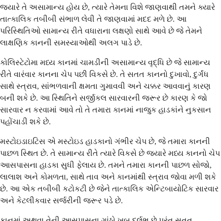
જ્યારે તે અસામાન્ય હોય છે, ત્યારે તેમના વિશે જાણવાથી તમને ક્યારે
તાત્કાલિક તબીબી સંભાળ લેવી તે જાણવામાં મદદ મળે છે. આ
પરિસ્થિતિઓ સામાન્ય રીતે વધારાના લક્ષણો સાથે આવે છે જે તેમને
લાક્ષણિક કાનની સમસ્યાઓથી અલગ પાડે છે.
કોલિસ્ટેટોમા મધ્ય કાનમાં ચામડીની અસામાન્ય વૃદ્ધિ છે જે સામાન્ય
રીતે વારંવાર કાનના ચેપ પછી વિકસે છે. તે સતત કાનનો દુખાવો, દુર્ગંધ
સાથે સ્ત્રાવ, સાંભળવાની ક્ષમતા ગુમાવવી અને ચક્કર આવવાનું કારણ
બની શકે છે. આ સ્થિતિને સર્જીકલ સારવારની જરૂર છે કારણ કે જો
સારવાર ન કરવામાં આવે તો તે તમારા કાનમાં નાજુક હાડકાંને નુકસાન
પહોંચાડી શકે છે.
મસ્ટોઇડાઇટિસ એ મસ્ટોઇડ હાડકાનો ગંભીર ચેપ છે, જે તમારા કાનની
પાછળ સ્થિત છે. તે સામાન્ય રીતે ત્યારે વિકસે છે જ્યારે મધ્ય કાનનો ચેપ
આસપાસના હાડકા સુધી ફેલાય છે. તમને તમારા કાનની પાછળ સોજો,
લાલાશ અને કોમળતા, સાથે તાવ અને કાનમાંથી સ્ત્રાવ જોવા મળી શકે
છે. આ એક તબીબી કટોકટી છે જેને તાત્કાલિક એન્ટિબાયોટિક સારવાર
અને કેટલીકવાર સર્જરીની જરૂર પડે છે.
કાનમાં અથવા તેની આસપાસના ગાંઠો ખૂબ દુર્લભ છે પરંતુ સતત,