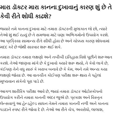
મારા ડૉક્ટર મારા કાનના દુખાવાનું કારણ શું છે તે
કેવી રીતે શોધી કાઢશે?
જ્યારે તમે કાનના દુખાવા માટે તમારા ડૉક્ટરની મુલાકાત લો છો, ત્યારે
તેઓ શું થઈ રહ્યું છે તે સમજવા માટે ઘણા અભિગમોનો ઉપયોગ કરશે.
આ પ્રક્રિયા સામાન્ય રીતે સીધી હોય છે અને ચોક્કસ કારણ શોધવામાં
મદદ કરે છે જેથી સારવાર શરૂ થઈ શકે.
તમારા ડૉક્ટર તમારા લક્ષણો અને તબીબી ઇતિહાસ વિશે પૂછીને શરૂઆત
કરશે. તેઓ જાણવા માંગે છે કે દુખાવો ક્યારે શરૂ થયો, તે કેવો લાગે છે,
કંઈપણ તેને વધુ સારું કે ખરાબ બનાવે છે કે કેમ, અને તમે અન્ય કયા
લક્ષણો જોયા છે. આ વાતચીત કોઈપણ પરીક્ષા શરૂ થાય તે પહેલાં
મૂલ્યવાન સંકેતો પૂરા પાડે છે.
આગળ શારીરિક પરીક્ષા આવે છે, જ્યાં તમારા ડૉક્ટર ઓટોસ્કોપનો
ઉપયોગ કરીને તમારા કાનની અંદર જુએ છે. પ્રકાશ અને વિસ્તૃત
લેન્સવાળું આ હેન્ડહેલ્ડ સાધન તેમને તમારા કાનની નળી અને કાનના
પડદાને સ્પષ્ટ રીતે જોવા દે છે. તેઓ આ રીતે ચેપ, અવરોધો, લાલાશ,