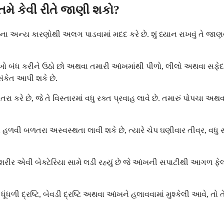
તમે કેવી રીતે જાણી શકો?
ાના અન્ય કારણોથી અલગ પાડવામાં મદદ કરે છે. શું ધ્યાન રાખવું તે જાણવા
ંખો બંધ કરીને ઉઠો છો અથવા તમારી આંખમાંથી પીળો, લીલો અથવા સફેદ 
સંકેત આપી શકે છે.
કરે છે, જે તે વિસ્તારમાં વધુ રક્ત પ્રવાહ લાવે છે. તમારું પોપચા
 હળવી બળતરા અસ્વસ્થતા લાવી શકે છે, ત્યારે ચેપ ઘણીવાર તીવ્ર, વધુ 
 શરીર એવી બેક્ટેરિયા સામે લડી રહ્યું છે જે આંખની સપાટીથી આગળ ફેલા
ંધળી દ્રષ્ટિ, બેવડી દ્રષ્ટિ અથવા આંખને હલાવવામાં મુશ્કેલી આવે, તો