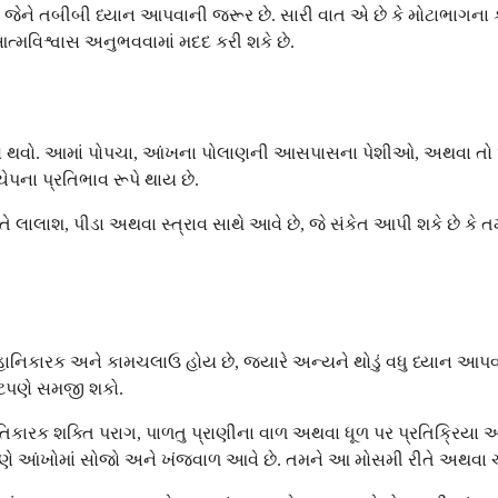
ેને તબીબી ધ્યાન આપવાની જરૂર છે. સારી વાત એ છે કે મોટાભાગના કાર
ુ આત્મવિશ્વાસ અનુભવવામાં મદદ કરી શકે છે.
વો. આમાં પોપચા, આંખના પોલાણની આસપાસના પેશીઓ, અથવા તો આંખન
પના પ્રતિભાવ રૂપે થાય છે.
લાલાશ, પીડા અથવા સ્ત્રાવ સાથે આવે છે, જે સંકેત આપી શકે છે કે તમા
નિકારક અને કામચલાઉ હોય છે, જ્યારે અન્યને થોડું વધુ ધ્યાન આપવાન
પષ્ટપણે સમજી શકો.
રતિકારક શક્તિ પરાગ, પાળતુ પ્રાણીના વાળ અથવા ધૂળ પર પ્રતિક્રિયા આ
કારણે આંખોમાં સોજો અને ખંજવાળ આવે છે. તમને આ મોસમી રીતે અથવા ચ