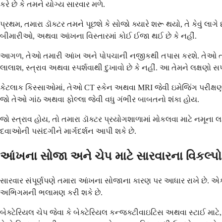
કરે છે કે તમને યોગ્ય સારવાર મળે.
પ્રથમ, તમારા ડૉક્ટર તમને પૂછશે કે સોજો ક્યારે શરૂ થયો, તે કેવું લા
બીમારીઓ, અથવા આંખના વિસ્તારમાં કોઈ ઈજા થઈ છે કે નહીં.
આગળ, તેઓ તમારી આંખ અને પોપચાની નજીકથી તપાસ કરશે. તેઓ તમારી આ
લાલાશ, સ્ત્રાવ અથવા સ્પર્શવાથી દુખાવો છે કે નહીં. આ તેમને લક્ષણો સપા
કેટલાક કિસ્સાઓમાં, તેઓ CT સ્કેન અથવા MRI જેવી ઇમેજિંગ પરીક્ષ
જો તેઓ ગાંઠ અથવા ફોલ્લા જેવી વધુ ગંભીર બાબતનો શંકા હોય.
જો સ્ત્રાવ હોય, તો તમારા ડૉક્ટર પ્રયોગશાળામાં મોકલવા માટે નમૂ
દવાઓની પસંદગીને માર્ગદર્શન આપી શકે છે.
આંખના સોજા અને ચેપ માટે સારવારના વિકલ્પો શ
સારવાર સંપૂર્ણપણે તમારા આંખના સોજાના કારણ પર આધાર રાખે છે. એકવ
અભિગમની ભલામણ કરી શકે છે.
બેક્ટેરિયલ ચેપ જેવા કે બેક્ટેરિયલ કન્જક્ટીવાઇટિસ અથવા સ્ટાઈ માટ