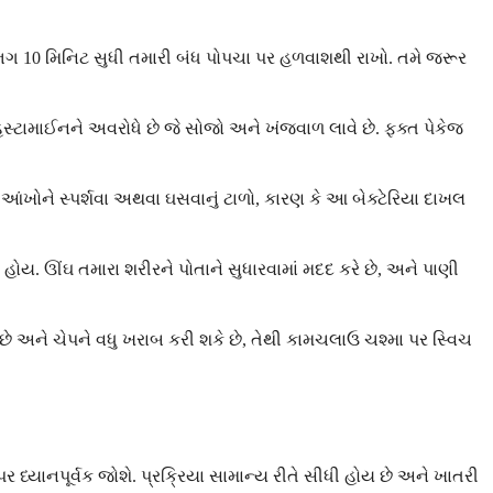
લગભગ 10 મિનિટ સુધી તમારી બંધ પોપચા પર હળવાશથી રાખો. તમે જરૂર
ટામાઈનને અવરોધે છે જે સોજો અને ખંજવાળ લાવે છે. ફક્ત પેકેજ
આંખોને સ્પર્શવા અથવા ઘસવાનું ટાળો, કારણ કે આ બેક્ટેરિયા દાખલ
ોય. ઊંઘ તમારા શરીરને પોતાને સુધારવામાં મદદ કરે છે, અને પાણી
કે છે અને ચેપને વધુ ખરાબ કરી શકે છે, તેથી કામચલાઉ ચશ્મા પર સ્વિચ
પર ધ્યાનપૂર્વક જોશે. પ્રક્રિયા સામાન્ય રીતે સીધી હોય છે અને ખાતરી