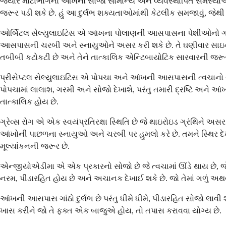
જ્યારે મોટાભાગનો આંખનો સોજો સામાન્ય અને વ્યવસ્થાપિત સમસ્યાઓથી 
જરૂર પડી શકે છે. હું આ દુર્લભ શક્યતાઓમાંથી કેટલીક સમજાવું, જેથી ત
ઓર્બિટલ સેલ્યુલાઇટિસ એ આંખના પોલાણની આસપાસના પેશીઓનો ગંભીર 
આસપાસની ચરબી અને સ્નાયુઓને અસર કરી શકે છે. તે ઘણીવાર સાઇનસ 
તબીબી કટોકટી છે અને તેને તાત્કાલિક એન્ટિબાયોટિક સારવારની જરૂર 
પ્રીસેપ્ટલ સેલ્યુલાઇટિસ એ પોપચા અને આંખની આસપાસની ત્વચાનો ચે
પોપચામાં લાલાશ, ગરમી અને સોજો દેખાશે, પરંતુ તમારી દ્રષ્ટિ અને
તાત્કાલિક હોય છે.
ગ્રેવ્સ રોગ એ એક સ્વયંપ્રતિરક્ષા સ્થિતિ છે જે થાઇરોઇડ ગ્રંથિને
આંખોની પાછળના સ્નાયુઓ અને ચરબી પર હુમલો કરે છે. તમને સ્થિર દેખાવ,
મૂલ્યાંકનની જરૂર છે.
એન્જીયોએડીમા એ એક પ્રકારનો સોજો છે જે ત્વચામાં ઊંડે થાય છે, જે
નરમ, પીડારહિત હોય છે અને અચાનક દેખાઈ શકે છે. જો તેમાં ગળું અથ
આંખની આસપાસ ગાંઠો દુર્લભ છે પરંતુ ધીમે ધીમે, પીડારહિત સોજો 
ખાસ કરીને જો તે ફક્ત એક બાજુએ હોય, તો તપાસ કરાવવા યોગ્ય છે.