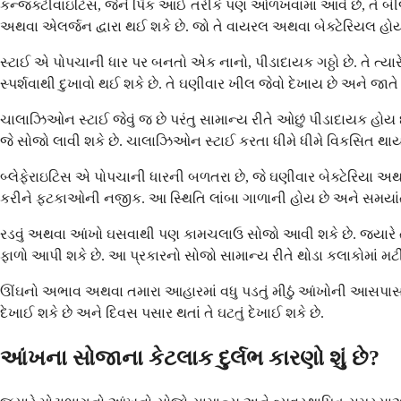
કન્જક્ટીવાઇટિસ, જેને પિંક આઈ તરીકે પણ ઓળખવામાં આવે છે, તે બી
અથવા એલર્જન દ્વારા થઈ શકે છે. જો તે વાયરલ અથવા બેક્ટેરિયલ હોય,
સ્ટાઈ એ પોપચાની ધાર પર બનતો એક નાનો, પીડાદાયક ગઠ્ઠો છે. તે ત્યારે
સ્પર્શવાથી દુખાવો થઈ શકે છે. તે ઘણીવાર ખીલ જેવો દેખાય છે અને જાત
ચાલાઝિઓન સ્ટાઈ જેવું જ છે પરંતુ સામાન્ય રીતે ઓછું પીડાદાયક હોય છ
જે સોજો લાવી શકે છે. ચાલાઝિઓન સ્ટાઈ કરતા ધીમે ધીમે વિકસિત થાય 
બ્લેફેરાઇટિસ એ પોપચાની ધારની બળતરા છે, જે ઘણીવાર બેક્ટેરિયા અ
કરીને ફટકાઓની નજીક. આ સ્થિતિ લાંબા ગાળાની હોય છે અને સમયાંતર
રડવું અથવા આંખો ઘસવાથી પણ કામચલાઉ સોજો આવી શકે છે. જ્યારે તમે
ફાળો આપી શકે છે. આ પ્રકારનો સોજો સામાન્ય રીતે થોડા કલાકોમાં મટ
ઊંઘનો અભાવ અથવા તમારા આહારમાં વધુ પડતું મીઠું આંખોની આસપાસ પ
દેખાઈ શકે છે અને દિવસ પસાર થતાં તે ઘટતું દેખાઈ શકે છે.
આંખના સોજાના કેટલાક દુર્લભ કારણો શું છે?