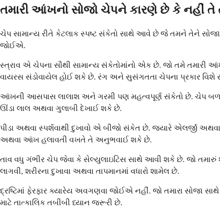
તમારી આંખનો સોજો ચેપને કારણે છે કે નહીં તે 
ચેપ સામાન્ય રીતે કેટલાક સ્પષ્ટ સંકેતો સાથે આવે છે જે તમને તેને સોજ
જોઈએ.
સ્ત્રાવ એ ચેપના સૌથી સામાન્ય સંકેતોમાંનો એક છે. જો તમે તમારી આ
વાયરસ સંડોવાયેલ હોઈ શકે છે. રંગ અને સુસંગતતા ચેપના પ્રકાર વિશે 
આંખની આસપાસ લાલાશ અને ગરમી પણ મહત્વપૂર્ણ સંકેતો છે. ચેપ બળતરા 
ઊંડા લાલ અથવા ગુલાબી દેખાઈ શકે છે.
પીડા અથવા સ્પર્શવાથી દુખાવો એ બીજો સંકેત છે. જ્યારે એલર્જી અથવા
અથવા આંખ હલાવતી વખતે તે અનુભવાઈ શકે છે.
તાવ વધુ ગંભીર ચેપ જેવા કે સેલ્યુલાઇટિસ સાથે આવી શકે છે. જો તમારું
લાગવી, શરીરના દુખાવા અથવા તાપમાનમાં વધારો શામેલ છે.
દ્રષ્ટિમાં ફેરફાર ક્યારેય અવગણવા જોઈએ નહીં. જો તમારા સોજા સાથે ધૂ
માટે તાત્કાલિક તબીબી ધ્યાન જરૂરી છે.