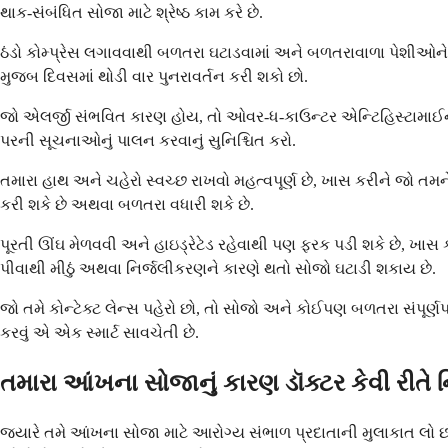
થાક-સંબંધિત સોજા માટે શ્રેષ્ઠ કામ કરે છે.
ઠંડો કોમ્પ્રેસ લગાવવાથી બળતરા ઘટાડવામાં અને બળતરાવાળા પેશીઓને શ
મુજબ દિવસમાં થોડી વાર પુનરાવર્તન કરી શકો છો.
જો એલર્જી સંભવિત કારણ હોય, તો ઓવર-ધ-કાઉન્ટર એન્ટિહિસ્ટામાઈન 
પરની સૂચનાઓનું પાલન કરવાનું સુનિશ્ચિત કરો.
તમારા હાથ અને ચહેરો સ્વચ્છ રાખવો મહત્વપૂર્ણ છે, ખાસ કરીને જો તમ
કરી શકે છે અથવા બળતરા વધારી શકે છે.
પૂરતી ઊંઘ મેળવવી અને હાઇડ્રેટેડ રહેવાથી પણ ફરક પડી શકે છે, ખાસ 
પીવાથી મીઠું અથવા નિર્જલીકરણને કારણે થતો સોજો ઘટાડી શકાય છે.
જો તમે કોન્ટેક્ટ લેન્સ પહેરો છો, તો સોજો અને કોઈપણ બળતરા સંપૂર્ણપ
કરવું એ એક સ્માર્ટ સાવચેતી છે.
તમારા આંખના સોજાનું કારણ ડૉક્ટર કેવી રીતે 
જ્યારે તમે આંખના સોજા માટે આરોગ્ય સંભાળ પ્રદાતાની મુલાકાત લો છો, 