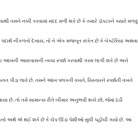
થી તમને નક્કી કરવામાં મદદ મળી શકે છે કે તમારે ડૉક્ટરને ક્યારે મળવું
પદાર્થ નીકળતો દેખાય, તો તે એક મજબૂત સંકેત છે કે બેક્ટેરિયા અથવા
 અથવા આંખની આસપાસની ત્વચા સ્પર્શ કરવાથી ગરમ લાગી શકે છે અને
સતત પીડા લાવે છે. તમને આંખ પલકતી વખતે, વિસ્તારને સ્પર્શતી વખતે
યા છે, તો તમે સામાન્ય રીતે બીમાર અનુભવી શકો છો, જેમાં ઠંડી
 તેનો અર્થ એ થઈ શકે છે કે ચેપ ઊંડા પેશીઓ સુધી પહોંચી ગયો છે. આ