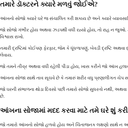
તમારે ડૉક્ટરને ક્યારે મળવું જોઈએ?
આંખનો સોજો ક્યારે ઘરે જ સંચાલિત કરી શકાય છે અને ક્યારે વ્યાવસાય
જો સોજો ગંભીર હોય અથવા ઝડપથી વધી રહ્યો હોય, તો રાહ ન જુઓ. ઝડપી
વિશ્વાસ રાખો.
તમારી દ્રષ્ટિમાં કોઈપણ ફેરફાર, જેમ કે ધૂંધળાપણું, બેવડી દ્રષ્ટિ અથ
લેવાય.
જો તમને તીવ્ર અથવા વધી રહેલી પીડા હોય, ખાસ કરીને જો આંખ હલાવવ
આંખના સોજા સાથે તાવ સૂચવે છે કે તમારું શરીર વધુ પ્રણાલીગત ચેપ સ
જો ઘરની સંભાળના થોડા દિવસો પછી તમારો સોજો સુધરતો નથી, અથવા જો
છે.
આંખના સોજામાં મદદ કરવા માટે તમે ઘરે શું કર
જો તમારો આંખનો સોજો હળવો હોય અને ચિંતાજનક લક્ષણો સાથે ન આ