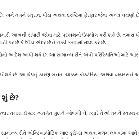
ગે છે, અને તમને સ્ત્રાવ, પીડા અથવા દ્રષ્ટિમાં ફેરફાર જેવા અન્ય લક્
ંખની સપાટી જોવા માટે પ્રકાશનો ઉપયોગ કરી શકે છે, તમારા પોપચા ક
ટી પર છે કે ઊંડા અંદર છે તે નક્કી કરવામાં મદદ કરે છે.
ણોનો આદેશ આપી શકે છે. આ સામાન્ય રીતે એવી પરિસ્થિતિઓ માટે આરક્
ના લઈ શકે છે. આ ચેપનું કારણ બનતા ચોક્કસ બેક્ટેરિયા અથવા વાયરસન
ું છે?
ાર તમારા ડૉક્ટર અંતર્ગત મુદ્દાને ઓળખી લે, ત્યારે તેઓ તમને સ્વસ્
ે, સામાન્ય રીતે એન્ટિબાયોટિક આઇ ડ્રોપ્સ અથવા મલમ લખવામાં આવે છે.