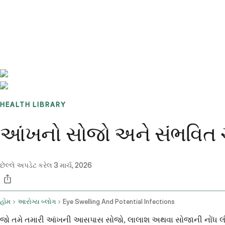
Benchmarks
Stories
FAQ
Sign up / Log in
HEALTH LIBRARY
આંખનો સોજો અને સંભવિત ચે
છેલ્લે અપડેટ કરેલ
3 માર્ચ, 2026
હોમ
આરોગ્ય બ્લોગ
Eye Swelling And Potential Infections
જો તમે તમારી આંખની આસપાસ સોજો, લાલાશ અથવા સોજાની નોંધ લીધી હો