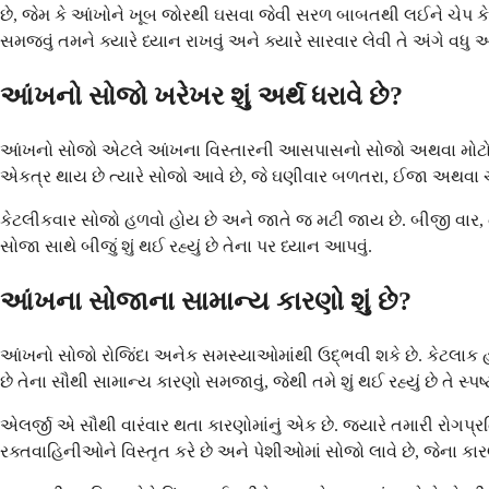
છે, જેમ કે આંખોને ખૂબ જોરથી ઘસવા જેવી સરળ બાબતથી લઈને ચેપ કે જ
સમજવું તમને ક્યારે ધ્યાન રાખવું અને ક્યારે સારવાર લેવી તે અંગે વધ
આંખનો સોજો ખરેખર શું અર્થ ધરાવે છે?
આંખનો સોજો એટલે આંખના વિસ્તારની આસપાસનો સોજો અથવા મોટો થ
એકત્ર થાય છે ત્યારે સોજો આવે છે, જે ઘણીવાર બળતરા, ઈજા અથવા ચે
કેટલીકવાર સોજો હળવો હોય છે અને જાતે જ મટી જાય છે. બીજી વાર, તે 
સોજા સાથે બીજું શું થઈ રહ્યું છે તેના પર ધ્યાન આપવું.
આંખના સોજાના સામાન્ય કારણો શું છે?
આંખનો સોજો રોજિંદા અનેક સમસ્યાઓમાંથી ઉદ્ભવી શકે છે. કેટલાક હા
છે તેના સૌથી સામાન્ય કારણો સમજાવું, જેથી તમે શું થઈ રહ્યું છે તે સ્
એલર્જી એ સૌથી વારંવાર થતા કારણોમાંનું એક છે. જ્યારે તમારી રોગપ્
રક્તવાહિનીઓને વિસ્તૃત કરે છે અને પેશીઓમાં સોજો લાવે છે, જેના 