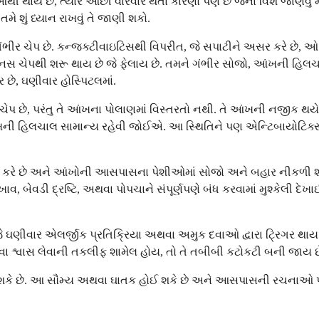
થાય છે, ત્યારે ઓછી વારંવાર થતા કારણો પણ છે જેના વિશે જાણવું મહ
મે શું ધ્યાન રાખવું તે જાણી શકો.
ચેપ છે. કન્જક્ટીવાઇટિસથી વિપરીત, જે સપાટીને અસર કરે છે, ઓર્
ચેપથી શરૂ થાય છે જે ફેલાય છે. તમને ગંભીર સોજો, આંખની હિલચાલ 
છે, ઘણીવાર હોસ્પિટલમાં.
પ છે, પરંતુ તે આંખના પોલાણમાં વિસ્તરતો નથી. તે આંખની નજીક થયે
 આંખની હિલચાલ સામાન્ય રહેવી જોઈએ. આ સ્થિતિને પણ એન્ટિબાયોટિક્સ
 અસર કરે છે અને આંખોની આસપાસના પેશીઓમાં સોજો અને બહાર નીકળી શક
 બેવડી દ્રષ્ટિ, અથવા પોપચાને સંપૂર્ણપણે બંધ કરવામાં મુશ્કેલી દેખા
 ઘણીવાર એલર્જીક પ્રતિક્રિયા અથવા અમુક દવાઓ દ્વારા ટ્રિગર થાય છ
વા શ્વાસ લેવાની તકલીફ શામેલ હોય, તો તે તબીબી કટોકટી બની જાય છ
લાવી શકે છે. આ સૌમ્ય અથવા ઘાતક હોઈ શકે છે અને આસપાસની રચનાઓ 