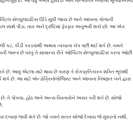
ત્વપૂર્ણ છે. આ વધુ ગંભીર હોય છે અને તાત્કાલિક તબીબી મૂલ્યાંકનની
બિટલ સેલ્યુલાઇટિસ ઊંડે સુધી જાય છે અને આંખના ગોળાની
સાથે પીડા, તાવ અને દ્રષ્ટિમાં ફેરફાર અનુભવી શકો છો. આ એક
લી કટ, કીડી કરડવાથી અથવા ત્વચાના ચેપ પછી થઈ શકે છે. તમને
ની જરૂર છે પરંતુ તે સામાન્ય રીતે ઓર્બિટલ સેલ્યુલાઇટિસ કરતા ઓછી
ે છે. આવું એટલા માટે થાય છે કારણ કે રોગપ્રતિકારક શક્તિ ભૂલથી
ઈ શકે છે. આ માટે એન્ડોક્રિનોલોજિસ્ટ અને આંખના નિષ્ણાત બંને દ્વારા
ે. તે પોપચા, હોઠ અને અન્ય વિસ્તારોને અસર કરી શકે છે. સોજો
ે.
પર દબાણ લાવી શકે છે. જો તમને સતત સોજો દેખાય જે સુધરતો નથી,