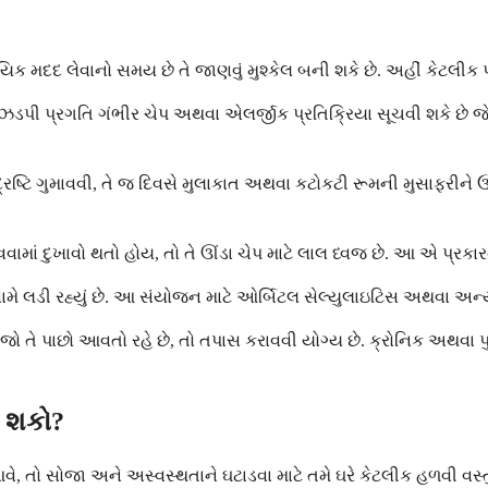
િક મદદ લેવાનો સમય છે તે જાણવું મુશ્કેલ બની શકે છે. અહીં કેટલીક પ
 પ્રગતિ ગંભીર ચેપ અથવા એલર્જીક પ્રતિક્રિયા સૂચવી શકે છે જેને તા
વા દ્રષ્ટિ ગુમાવવી, તે જ દિવસે મુલાકાત અથવા કટોકટી રૂમની મુસાફરીને
ામાં દુખાવો થતો હોય, તો તે ઊંડા ચેપ માટે લાલ ધ્વજ છે. આ એ પ્રક
ામે લડી રહ્યું છે. આ સંયોજન માટે ઓર્બિટલ સેલ્યુલાઇટિસ અથવા અન્ય
 તે પાછો આવતો રહે છે, તો તપાસ કરાવવી યોગ્ય છે. ક્રોનિક અથવા પુ
ી શકો?
વે, તો સોજા અને અસ્વસ્થતાને ઘટાડવા માટે તમે ઘરે કેટલીક હળ