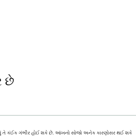
 છે
શું તે કંઈક ગંભીર હોઈ શકે છે. આંખનો સોજો અનેક કારણોસર થઈ શકે