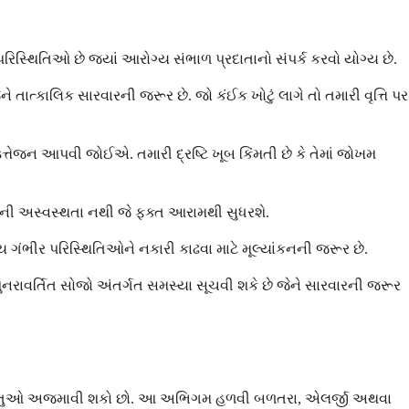
રિસ્થિતિઓ છે જ્યાં આરોગ્ય સંભાળ પ્રદાતાનો સંપર્ક કરવો યોગ્ય છે.
ત્કાલિક સારવારની જરૂર છે. જો કંઈક ખોટું લાગે તો તમારી વૃત્તિ પર
 ઉત્તેજન આપવી જોઈએ. તમારી દ્રષ્ટિ ખૂબ કિંમતી છે કે તેમાં જોખમ
ારની અસ્વસ્થતા નથી જે ફક્ત આરામથી સુધરશે.
 ગંભીર પરિસ્થિતિઓને નકારી કાઢવા માટે મૂલ્યાંકનની જરૂર છે.
નરાવર્તિત સોજો અંતર્ગત સમસ્યા સૂચવી શકે છે જેને સારવારની જરૂર
વી વસ્તુઓ અજમાવી શકો છો. આ અભિગમ હળવી બળતરા, એલર્જી અથવા