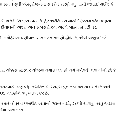
બા સમય સુધી એસ્ટ્રોજનના સંપર્કને કારણે વધુ પડતી જાડાઈ થઈ શકે
થી ભરેલી સિસ્ટ્સ હોય છે. હેટરોજેનિયસ માયોમેટ્રિયમ જેવા વર્ણનો
એટલે દીવાલની અંદર, અને સબસરોઝલ એટલે બાહ્ય સપાટી પર.
રો. રિપોર્ટ્સમાં ઘણીવાર આકસ્મિક તારણો હોય છે, એવી વસ્તુઓ જે
રી ચોક્કસ સારવાર યોજના તમારા લક્ષણો, તમે ગર્ભવતી થવા માંગો છો કે
ટાડવાથી પણ વધુ નિયમિત પીરિયડ્સ પુનઃસ્થાપિત થઈ શકે છે અને
OS લક્ષણોને વધુ ખરાબ કરે છે.
. તમારે તીવ્ર વર્કઆઉટ કરવાની જરૂર નથી; ઝડપી ચાલવું, તરવું અથવા
ોમાં વિભાજિત.