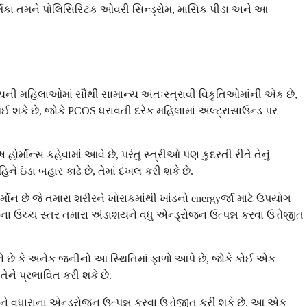
્શિકા તમને પોલિસિસ્ટિક ઓવરી સિન્ડ્રોમ, માસિક પીડા અને આ
ન વયની મહિલાઓમાં સૌથી સામાન્ય અંતઃસ્ત્રાવી વિકૃતિઓમાંની એક છે,
શકે છે, જોકે PCOS ધરાવતી દરેક મહિલામાં અલ્ટ્રાસાઉન્ડ પર
્મોન્સ કહેવામાં આવે છે, પરંતુ સ્ત્રીઓ પણ કુદરતી રીતે તેનું
ને ઇંડા બહાર કાઢે છે, તેમાં દખલ કરી શકે છે.
ોન છે જે તમારા શરીરને ખોરાકમાંથી ખાંડનો energyર્જા માટે ઉપયોગ
યુલિનના ઉચ્ચ સ્તર તમારા અંડાશયને વધુ એન્ડ્રોજન ઉત્પન્ન કરવા ઉત્તેજીત
ે છે કે અનેક જનીનો આ સ્થિતિમાં ફાળો આપે છે, જોકે કોઈ એક
ેને પ્રભાવિત કરી શકે છે.
 વધારાના એન્ડ્રોજન ઉત્પન્ન કરવા ઉત્તેજીત કરી શકે છે. આ એક