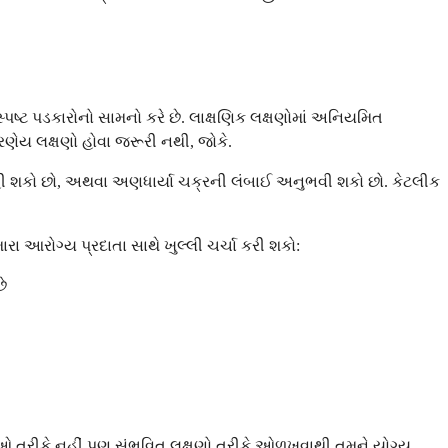
્પષ્ટ પડકારોનો સામનો કરે છે. લાક્ષણિક લક્ષણોમાં અનિયમિત
રણેય લક્ષણો હોવા જરૂરી નથી, જોકે.
હી શકો છો, અથવા અણધાર્યા ચક્રની લંબાઈ અનુભવી શકો છો. કેટલીક
રા આરોગ્ય પ્રદાતા સાથે ખુલ્લી ચર્ચા કરી શકો:
ે
્યાઓ તરીકે નહીં પણ સંભવિત લક્ષણો તરીકે ઓળખવાથી તમને યોગ્ય