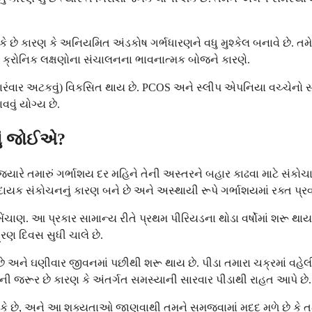
 છે કારણ કે અનિયમિત અંડકોષ ગર્ભધારણને વધુ મુશ્કેલ બનાવે છે. તમ
ે ક્રોનિક લક્ષણોના સંચાલનના ભાવનાત્મક બોજને કારણે.
ારંવાર અટકવું) વિકસિત થાય છે. PCOS અને સ્લીપ એપનિયા વચ્ચેનો સ
વું યોગ્ય છે.
થવું જોઈએ?
જ્યારે તમારું ગર્ભાશય દર મહિને તેની અસ્તરને બહાર કાઢવા માટે સંકોચાય 
ીડાદાયક સંકોચનનું કારણ બને છે અને અસ્થાયી રૂપે ગર્ભાશયમાં રક્ત પ્રવ
ેંચાણ. આ પ્રકાર સામાન્ય રીતે પ્રથમ પીરિયડના થોડા વર્ષોમાં શરૂ થ
્રણ દિવસ સુધી ચાલે છે.
ે અને ઘણીવાર જીવનમાં પછીથી શરૂ થાય છે. પીડા તમારા ચક્રમાં વહેલી
ી જરૂર છે કારણ કે અંતર્ગત સમસ્યાની સારવાર પીડાથી રાહત આપે છે.
ે છે, અને આ શક્યતાઓ જાણવાથી તમને સમજવામાં મદદ મળે છે કે તમારા 