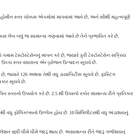
હોર્મોન સ્તર ચોક્કસ એકમોમાં માપવામાં આવે છે, અને સૌથી મહત્વપૂર્ણ
ક્કસ લેબ બધું જ સામાન્ય ગણવામાં આવે છે તેને પ્રભાવિત કરે છે.
મામ ટેસ્ટોસ્ટેરોનનું માપન કરે છે, જ્યારે ફ્રી ટેસ્ટોસ્ટેરોન સક્રિય
ે ઉચ્ચ સ્તર વધારાના એન્ડ્રોજન ઉત્પાદન સૂચવે છે.
 છે, જ્યારે 126 અથવા તેથી વધુ ડાયાબિટીસ સૂચવે છે. ફાસ્ટિંગ
િકાર સૂચવે છે.
લિન સ્તરનો ઉપયોગ કરે છે. 2.5 થી ઉપરનો સ્કોર સામાન્ય રીતે પ્રતિકાર
થી વધુ ફોલિકલ્સનો ઉલ્લેખ હોય છે. 10 મિલિલીટરથી વધુ અંડાશયનું
શન સુધી ધીમે ધીમે જાડું થાય છે. અસામાન્ય રીતે જાડું ગર્ભાશયનું