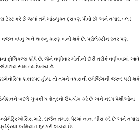
 ટેસ્ટ કરે છે જ્યાં તમે ખાંડયુક્ત દ્રાવણ પીવો છો અને તમારા બ્લડ
વજન વધવું અને થાકનું કારણ બની શકે છે. પ્રોલેક્ટીન સ્તર પણ
ફોલિકલ્સ શોધે છે, જેને ઘણીવાર મોતીની દોરી તરીકે વર્ણવવામાં આવે
અંડાશય સામાન્ય દેખાય છે.
િસ્મેનોરિયા શંકાસ્પદ હોય, તો તમને વધારાની ઇમેજિંગની જરૂર પડી શકે
યેશનને બદલે ચુંબકીય ક્ષેત્રનો ઉપયોગ કરે છે અને નરમ પેશીઓના
ન્ડોમેટ્રિઓસિસ માટે. સર્જન તમારા પેટમાં નાના ચીરા કરે છે અને તમારા
પ્રક્રિયા દરમિયાન દૂર કરી શકાય છે.