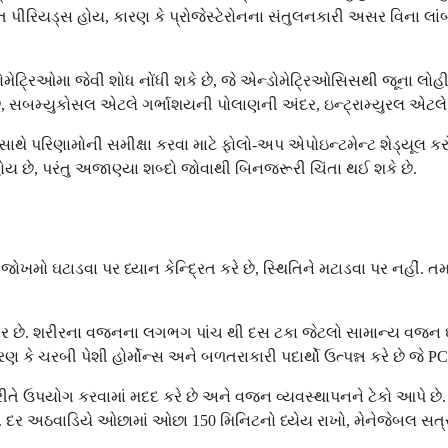
પીરિયડ્સ હોય, કારણ કે પ્રોજેસ્ટેરોનના સંતુલનકારી અસર વિના લાં
ોમેટ્રિઓમા જેવી શોધ નોંધી શકે છે, જે એન્ડોમેટ્રિઓસિસથી જૂના લોહી
ે છે, સબમ્યુકોસલ એટલે ગર્ભાશયની પોલાણની અંદર, ઇન્ટ્રામ્યુરલ 
 સાથે પરિણામોની સમીક્ષા કરવા માટે ફોલો-અપ એપોઇન્ટમેન્ટ શેડ્યૂલ ક
ય છે, પરંતુ અજાણ્યા શબ્દો જોવાથી બિનજરૂરી ચિંતા થઈ શકે છે.
મો ઘટાડવા પર ધ્યાન કેન્દ્રિત કરે છે, સ્થિતિને મટાડવા પર નહીં. તમા
ર છે. શરીરના વજનના લગભગ પાંચ થી દસ ટકા જેટલો સામાન્ય વજન ઘ
 કે ચરબી પેશી હોર્મોન્સ અને બળતરાકારી પદાર્થો ઉત્પન્ન કરે છે જે PC
 રીતે ઉપયોગ કરવામાં મદદ કરે છે અને વજન વ્યવસ્થાપનને ટેકો આપે છે
ે. દર અઠવાડિયે ઓછામાં ઓછા 150 મિનિટનો ધ્યેય રાખો, મેનેજેબલ સત્ર