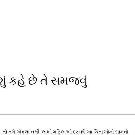
ં કહે છે તે સમજવું
ોય, તો તમે એકલા નથી. લાખો મહિલાઓ દર વર્ષે આ ચિંતાઓનો સામનો