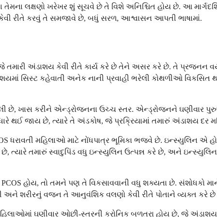
ના લક્ષણો ખરેખર શું સૂચવે છે તે વિશે અનિશ્ચિત હોય છે. આ માર્ગદર
કેવી રીતે કરવું તે સમજાવે છે, બધું સરળ, આશ્વાસન આપતી ભાષામાં.
ે તમારી અંડાશય કેવી રીતે કાર્ય કરે છે તેને અસર કરે છે. તે પ્રજન
શયમાં સિસ્ટ કહેવાતી અનેક નાની પ્રવાહી ભરેલી કોથળીઓ વિકસિત થઈ 
છે, ખાસ કરીને એન્ડ્રોજનના ઉચ્ચ સ્તર. એન્ડ્રોજનને ઘણીવાર પુરુષ હોર
રે થઈ જાય છે, ત્યારે તે અંડકોષ, જે પ્રક્રિયામાં તમારું અંડાશય દર મહિ
 ધરાવતી મહિલાઓ માટે નોંધપાત્ર ભૂમિકા ભજવે છે. ઇન્સ્યુલિન એ હોર્મ
છે, ત્યારે તમારું સ્વાદુપિંડ વધુ ઇન્સ્યુલિન ઉત્પન્ન કરે છે, અને ઇન્સ્
PCOS હોય, તો તમને પણ તે વિકસાવવાની વધુ શક્યતા છે. સંશોધકો માન
ે શરીરનું વજન તે આનુવંશિક વલણો કેવી રીતે પોતાને વ્યક્ત કરે છે ત
હિલાઓમાં ઘણીવાર ઓછી-સ્તરની ક્રોનિક બળતરા હોય છે, જે અંડાશયને