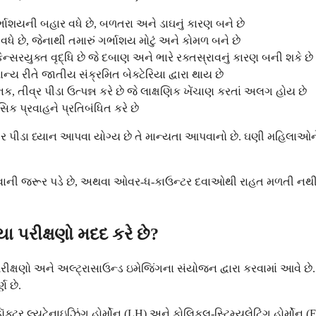
ર્ભાશયની બહાર વધે છે, બળતરા અને ડાઘનું કારણ બને છે
ધે છે, જેનાથી તમારું ગર્ભાશય મોટું અને કોમળ બને છે
સરયુક્ત વૃદ્ધિ છે જે દબાણ અને ભારે રક્તસ્રાવનું કારણ બની શકે છે
્ય રીતે જાતીય સંક્રમિત બેક્ટેરિયા દ્વારા થાય છે
તીવ્ર પીડા ઉત્પન્ન કરે છે જે લાક્ષણિક ખેંચાણ કરતાં અલગ હોય છે
સિક પ્રવાહને પ્રતિબંધિત કરે છે
ીડા ધ્યાન આપવા યોગ્ય છે તે માન્યતા આપવાનો છે. ઘણી મહિલાઓને કહે
ી જવાની જરૂર પડે છે, અથવા ઓવર-ધ-કાઉન્ટર દવાઓથી રાહત મળતી નથી
પરીક્ષણો મદદ કરે છે?
રીક્ષણો અને અલ્ટ્રાસાઉન્ડ ઇમેજિંગના સંયોજન દ્વારા કરવામાં આવે છે
ણ છે.
 ડૉક્ટર લ્યુટેનાઇઝિંગ હોર્મોન (LH) અને ફોલિકલ-સ્ટિમ્યુલેટિંગ હોર્મો