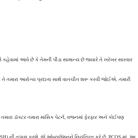
વામાં આવે છે કે તેમની પીડા સામાન્ય છે જ્યારે તે ખરેખર સારવાર
 તે તમારા આરોગ્ય પ્રદાતા સાથે વાતચીત શરૂ કરવી જોઈએ. તમારી
. તમારા ડૉક્ટર તમારા માસિક પેટર્ન, વજનમાં ફેરફાર અને કોઈપણ
ન (FSH) ની તપાસ કરશે, જે ઓવ્યુલેશનને નિયંત્રિત કરે છે. PCOS માં, આ