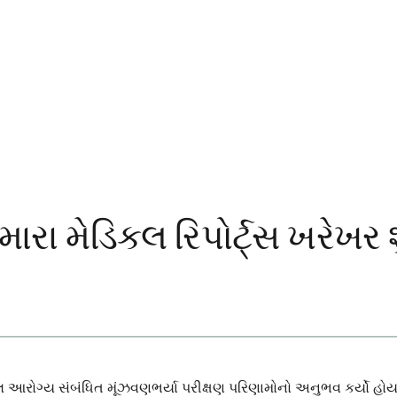
ા મેડિકલ રિપોર્ટ્સ ખરેખર શુ
લ આરોગ્ય સંબંધિત મૂંઝવણભર્યા પરીક્ષણ પરિણામોનો અનુભવ કર્યો હ