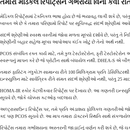
તમારા મેડિકલ રિપોર્ટ્સને ગભરાયા વિના કેવી રીત
મેડિકલ રિપોર્ટ્સમાં ટેકનિકલ ભાષા હોય છે જે ભયાવહ લાગી શકે છે, પર
બાબત એ છે કે તમારા પરિણામો રિપોર્ટ પર સૂચિબદ્ધ સંદર્ભ શ્રેણીમાં આવે 
સંદર્ભ શ્રેણીઓ સ્વસ્થ વસ્તીમાં જોવા મળતા મૂલ્યો દર્શાવે છે, પરંતુ 
શ્રેણીની બહાર સહેજ મૂલ્ય આપોઆપ કંઈક ખોટું છે તેનો અર્થ નથી.
PCOS સંબંધિત રક્ત કાર્ય માટે, તમે કુલ ટેસ્ટોસ્ટેરોન, ફ્રી ટેસ્ટોસ્ટેરો
સ્વરૂપનું માપન કરે છે જે પ્રોટીન સાથે બંધાયેલ નથી. DHEA-S એ બીજુ
તમારું ફાસ્ટિંગ ગ્લુકોઝ સામાન્ય રીતે 100 મિલિગ્રામ પ્રતિ ડેસિલિટરથ
ઇન્સ્યુલિન માટે સાર્વત્રિક રીતે સંમત સંદર્ભ શ્રેણીઓ નથી, પરંતુ 25 
HOMA-IR સ્કોર કેટલીકવાર રિપોર્ટ્સ પર દેખાય છે. આ ગણતરી ઇન્સ્યુલિ
સૂચવે છે, જોકે ચોક્કસ કટઓફ બદલાય છે.
અલ્ટ્રાસાઉન્ડ રિપોર્ટ્સ પર, તમે પ્રતિ અંડાશય ફોલિકલ ગણતરીઓ જોઈ
કદ પણ PCOS સૂચવે છે. આ માપ તમારા ડૉક્ટરને સ્થિતિ સાથે સંકળાયેલા
રિપોર્ટ્સ તમારા ગર્ભાશયના અસ્તરની જાડાઈનું વર્ણન કરી શકે છે, જે ચક