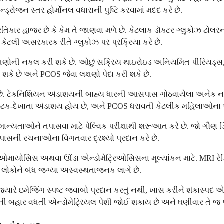
્ડ્રોજન સ્તર હોર્મોનલ વધારાની પુષ્ટિ કરવામાં મદદ કરે છે.
તિકાર હાજર છે કે કેમ તે જાણવા મળે છે. કેટલાક ડૉક્ટર ગ્લુકોઝ ટોલરન્સ
ર કેટલી અસરકારક રીતે ગ્લુકોઝ પર પ્રક્રિયા કરે છે.
ક્ષણોની નકલ કરી શકે છે. ઓછું સક્રિય થાઇરોઇડ અનિયમિત પીરિયડ્સ, 
શકે છે અને PCOS જેવા લક્ષણો પેદા કરી શકે છે.
 છે. ટેકનિશિયન અંડાશયની બાહ્ય ધારની આસપાસ ગોઠવાયેલા અનેક નાના 
્ટિક-દેખાતા અંડાશય હોય છે, અને PCOS ધરાવતી કેટલીક મહિલાઓના 
માન્યતાઓને તપાસવા માટે પેલ્વિક પરીક્ષાથી શરૂઆત કરે છે. જો ગૌણ ડ
પાસની રચનાઓના વિગતવાર દ્રશ્યો પ્રદાન કરે છે.
માયોસિસ અથવા ઊંડા એન્ડોમેટ્રિઓસિસના મૂલ્યાંકન માટે. MRI રેડિ
કેટલાક લોકોને બંધ જગ્યા અસ્વસ્થતાજનક લાગે છે.
્યારે ઇમેજિંગ સ્પષ્ટ જવાબો પ્રદાન કરતું નથી, ખાસ કરીને શંકાસ્પદ એ
ભાશયની બહાર વધતી એન્ડોમેટ્રિયલ પેશી જોઈ શકાય છે અને ઘણીવાર તે જ 