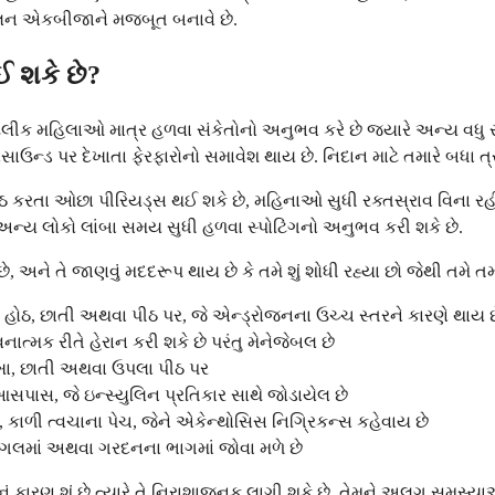
ંતુલન એકબીજાને મજબૂત બનાવે છે.
ઈ શકે છે?
કેટલીક મહિલાઓ માત્ર હળવા સંકેતોનો અનુભવ કરે છે જ્યારે અન્ય વધુ સ
ઉન્ડ પર દેખાતા ફેરફારોનો સમાવેશ થાય છે. નિદાન માટે તમારે બધા ત્
આઠ કરતા ઓછા પીરિયડ્સ થઈ શકે છે, મહિનાઓ સુધી રક્તસ્રાવ વિના ર
ે અન્ય લોકો લાંબા સમય સુધી હળવા સ્પોટિંગનો અનુભવ કરી શકે છે.
 અને તે જાણવું મદદરૂપ થાય છે કે તમે શું શોધી રહ્યા છો જેથી તમે તમા
 હોઠ, છાતી અથવા પીઠ પર, જે એન્ડ્રોજનના ઉચ્ચ સ્તરને કારણે થાય છ
ાત્મક રીતે હેરાન કરી શકે છે પરંતુ મેનેજેબલ છે
ખા, છાતી અથવા ઉપલા પીઠ પર
સપાસ, જે ઇન્સ્યુલિન પ્રતિકાર સાથે જોડાયેલ છે
કાળી ત્વચાના પેચ, જેને એકેન્થોસિસ નિગ્રિકન્સ કહેવાય છે
ર બગલમાં અથવા ગરદનના ભાગમાં જોવા મળે છે
નું કારણ શું છે ત્યારે તે નિરાશાજનક લાગી શકે છે. તેમને અલગ સમસ