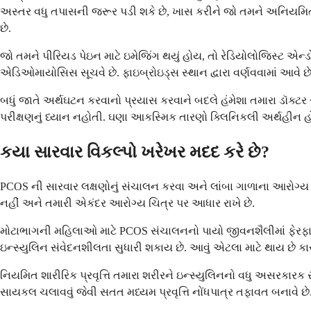
અસ્તર વધુ તપાસની જરૂર પડી શકે છે, ખાસ કરીને જો તમને અનિયમિત 
છે.
જો તમને પીરિયડ પેઇન માટે ઇમેજિંગ થયું હોય, તો રેડિયોલોજિસ્ટ એન્ડ
એડિઓમાયોસિસ સૂચવે છે. ફાઇબ્રોઇડ્સ સ્થાન દ્વારા વર્ણવવામાં આવ
બધું જાતે અર્થઘટન કરવાનો પ્રયાસ કરવાને બદલે હંમેશા તમારા ડૉક્ટર
પરીક્ષણનું ધ્યાન નહોતી. ઘણા આકસ્મિક તારણો ક્લિનિકલી અર્થહીન હો
કયા સારવાર વિકલ્પો ખરેખર મદદ કરે છે?
PCOS ની સારવાર લક્ષણોનું સંચાલન કરવા અને લાંબા ગાળાના આરોગ્ય જોખ
નહીં અને તમારી એકંદર આરોગ્ય ચિત્ર પર આધાર રાખે છે.
મોટાભાગની મહિલાઓ માટે PCOS સંચાલનનો પાયો જીવનશૈલીમાં ફેરફા
ઇન્સ્યુલિન સંવેદનશીલતા સુધારી શકાય છે. આવું એટલા માટે થાય છે કારણ
નિયમિત શારીરિક પ્રવૃત્તિ તમારા શરીરને ઇન્સ્યુલિનનો વધુ અસરકારક
સાયકલ ચલાવવું જેવી સતત મધ્યમ પ્રવૃત્તિ નોંધપાત્ર તફાવત બનાવે છ