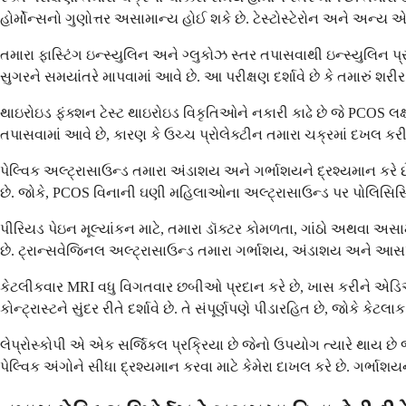
હોર્મોન્સનો ગુણોત્તર અસામાન્ય હોઈ શકે છે. ટેસ્ટોસ્ટેરોન અને અન્ય એન
તમારા ફાસ્ટિંગ ઇન્સ્યુલિન અને ગ્લુકોઝ સ્તર તપાસવાથી ઇન્સ્યુલિન પ્ર
સુગરને સમયાંતરે માપવામાં આવે છે. આ પરીક્ષણ દર્શાવે છે કે તમારું શરી
થાઇરોઇડ ફંક્શન ટેસ્ટ થાઇરોઇડ વિકૃતિઓને નકારી કાઢે છે જે PCOS લ
તપાસવામાં આવે છે, કારણ કે ઉચ્ચ પ્રોલેક્ટીન તમારા ચક્રમાં દખલ કરી 
પેલ્વિક અલ્ટ્રાસાઉન્ડ તમારા અંડાશય અને ગર્ભાશયને દ્રશ્યમાન કરે
છે. જોકે, PCOS વિનાની ઘણી મહિલાઓના અલ્ટ્રાસાઉન્ડ પર પોલિસિસ
પીરિયડ પેઇન મૂલ્યાંકન માટે, તમારા ડૉક્ટર કોમળતા, ગાંઠો અથવા અસા
છે. ટ્રાન્સવેજિનલ અલ્ટ્રાસાઉન્ડ તમારા ગર્ભાશય, અંડાશય અને આસ
કેટલીકવાર MRI વધુ વિગતવાર છબીઓ પ્રદાન કરે છે, ખાસ કરીને એડિઓ
કોન્ટ્રાસ્ટને સુંદર રીતે દર્શાવે છે. તે સંપૂર્ણપણે પીડારહિત છે, જોકે 
લેપ્રોસ્કોપી એ એક સર્જિકલ પ્રક્રિયા છે જેનો ઉપયોગ ત્યારે થાય છે જ
પેલ્વિક અંગોને સીધા દ્રશ્યમાન કરવા માટે કેમેરા દાખલ કરે છે. ગર્