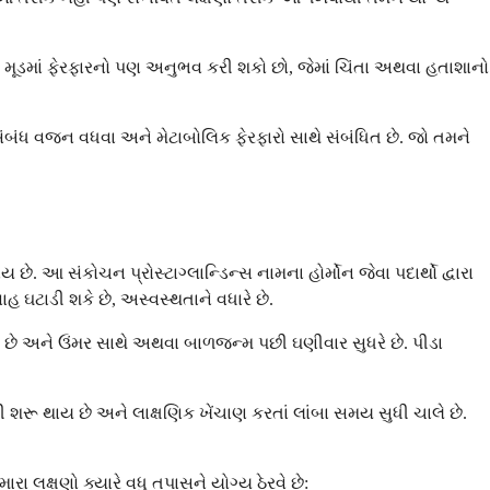
ે મૂડમાં ફેરફારનો પણ અનુભવ કરી શકો છો, જેમાં ચિંતા અથવા હતાશાનો
ંબંધ વજન વધવા અને મેટાબોલિક ફેરફારો સાથે સંબંધિત છે. જો તમને
છે. આ સંકોચન પ્રોસ્ટાગ્લાન્ડિન્સ નામના હોર્મોન જેવા પદાર્થો દ્વારા
ાહ ઘટાડી શકે છે, અસ્વસ્થતાને વધારે છે.
ાય છે અને ઉંમર સાથે અથવા બાળજન્મ પછી ઘણીવાર સુધરે છે. પીડા
 શરૂ થાય છે અને લાક્ષણિક ખેંચાણ કરતાં લાંબા સમય સુધી ચાલે છે.
લક્ષણો ક્યારે વધુ તપાસને યોગ્ય ઠેરવે છે: