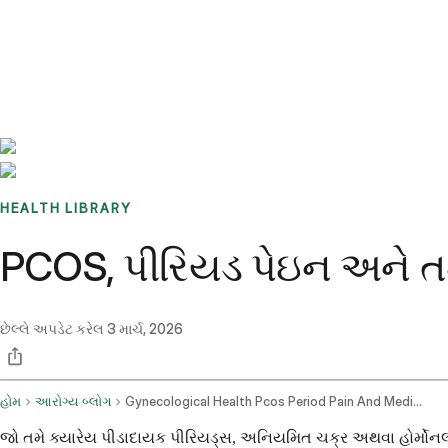
Benchmarks
Stories
FAQ
Sign up / Log in
HEALTH LIBRARY
PCOS, પીરિયડ પેઇન અને તમાર
છેલ્લે અપડેટ કરેલ
3 માર્ચ, 2026
હોમ
આરોગ્ય બ્લોગ
Gynecological Health Pcos Period Pain And Medical Report Guidance
જો તમે ક્યારેય પીડાદાયક પીરિયડ્સ, અનિયમિત ચક્ર અથવા હોર્મોન