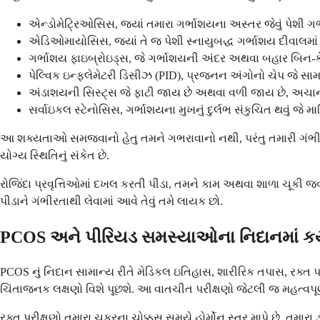
એન્ડોમેટ્રિઓસિસ, જ્યાં તમારા ગર્ભાશયના અસ્તર જેવું પેશી ગ
એડિઓમાયોસિસ, જ્યાં તે જ પેશી સ્નાયુબદ્ધ ગર્ભાશય દીવાલમાં વ
ગર્ભાશય ફાઇબ્રોઇડ્સ, જે ગર્ભાશયની અંદર અથવા બહાર બિન-કેન્
પેલ્વિક ઇન્ફ્લેમેટરી ડિસીઝ (PID), પ્રજનન અંગોનો ચેપ જે સામાન
અંડાશયની સિસ્ટ્સ જે ફાટી જાય છે અથવા વળી જાય છે, અચાનક, 
સર્વાઇકલ સ્ટેનોસિસ, ગર્ભાશયના મુખનું દુર્લભ સંકુચિત થવું જે મા
આ શક્યતાઓ સમજવાનો હેતુ તમને ગભરાવાનો નથી, પરંતુ તમારી ગંભીર પ
યોગ્ય સ્થિતિનું સંકેત છે.
રોજિંદા પ્રવૃત્તિઓમાં દખલ કરતી પીડા, તમને કામ અથવા શાળા ચૂક
પીડાને ગંભીરતાથી લેવામાં આવે તેવું તમે લાયક છો.
PCOS અને પીરિયડ સમસ્યાઓના નિદાનમાં કયા 
PCOS નું નિદાન સામાન્ય રીતે મેડિકલ ઇતિહાસ, શારીરિક તપાસ, રક્ત પ
ચિંતાજનક લક્ષણો વિશે પૂછશે. આ વાતચીત પરીક્ષણો જેટલી જ મહત્વપૂર્
રક્ત પરીક્ષણો તમારા ચક્રના ચોક્કસ સમયે હોર્મોન સ્તર માપે છે. તમારા