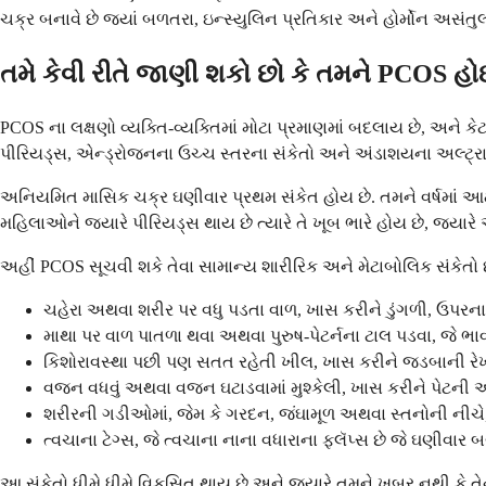
ચક્ર બનાવે છે જ્યાં બળતરા, ઇન્સ્યુલિન પ્રતિકાર અને હોર્મોન અસ
તમે કેવી રીતે જાણી શકો છો કે તમને PCOS હો
PCOS ના લક્ષણો વ્યક્તિ-વ્યક્તિમાં મોટા પ્રમાણમાં બદલાય છે, અને 
પીરિયડ્સ, એન્ડ્રોજનના ઉચ્ચ સ્તરના સંકેતો અને અંડાશયના અલ્ટ્રાસા
અનિયમિત માસિક ચક્ર ઘણીવાર પ્રથમ સંકેત હોય છે. તમને વર્ષમાં 
મહિલાઓને જ્યારે પીરિયડ્સ થાય છે ત્યારે તે ખૂબ ભારે હોય છે, જ્યાર
અહીં PCOS સૂચવી શકે તેવા સામાન્ય શારીરિક અને મેટાબોલિક સંકેતો છે,
ચહેરા અથવા શરીર પર વધુ પડતા વાળ, ખાસ કરીને ડુંગળી, ઉપરના
માથા પર વાળ પાતળા થવા અથવા પુરુષ-પેટર્નના ટાલ પડવા, જે ભાવન
કિશોરાવસ્થા પછી પણ સતત રહેતી ખીલ, ખાસ કરીને જડબાની રે
વજન વધવું અથવા વજન ઘટાડવામાં મુશ્કેલી, ખાસ કરીને પેટની આ
શરીરની ગડીઓમાં, જેમ કે ગરદન, જંઘામૂળ અથવા સ્તનોની નીચે, 
ત્વચાના ટેગ્સ, જે ત્વચાના નાના વધારાના ફ્લૅપ્સ છે જે ઘણીવા
આ સંકેતો ધીમે ધીમે વિકસિત થાય છે અને જ્યારે તમને ખબર નથી કે તે