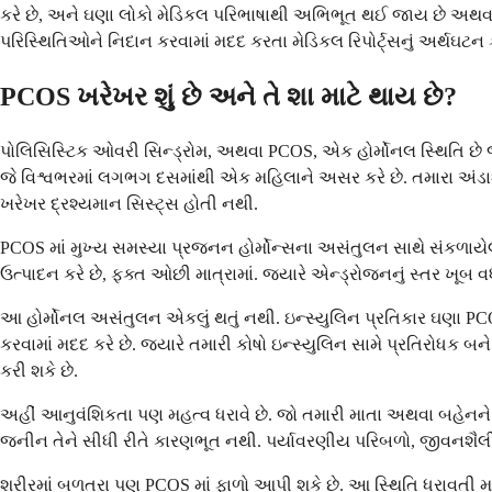
કરે છે, અને ઘણા લોકો મેડિકલ પરિભાષાથી અભિભૂત થઈ જાય છે અથવા તેમ
પરિસ્થિતિઓને નિદાન કરવામાં મદદ કરતા મેડિકલ રિપોર્ટ્સનું અર્થઘટન 
PCOS ખરેખર શું છે અને તે શા માટે થાય છે?
પોલિસિસ્ટિક ઓવરી સિન્ડ્રોમ, અથવા PCOS, એક હોર્મોનલ સ્થિતિ છે જ
જે વિશ્વભરમાં લગભગ દસમાંથી એક મહિલાને અસર કરે છે. તમારા અંડા
ખરેખર દ્રશ્યમાન સિસ્ટ્સ હોતી નથી.
PCOS માં મુખ્ય સમસ્યા પ્રજનન હોર્મોન્સના અસંતુલન સાથે સંકળાયેલી 
ઉત્પાદન કરે છે, ફક્ત ઓછી માત્રામાં. જ્યારે એન્ડ્રોજનનું સ્તર ખૂબ વધા
આ હોર્મોનલ અસંતુલન એકલું થતું નથી. ઇન્સ્યુલિન પ્રતિકાર ઘણા PCOS
કરવામાં મદદ કરે છે. જ્યારે તમારી કોષો ઇન્સ્યુલિન સામે પ્રતિરોધક બને 
કરી શકે છે.
અહીં આનુવંશિકતા પણ મહત્વ ધરાવે છે. જો તમારી માતા અથવા બહેનને 
જનીન તેને સીધી રીતે કારણભૂત નથી. પર્યાવરણીય પરિબળો, જીવનશૈલી અન
શરીરમાં બળતરા પણ PCOS માં ફાળો આપી શકે છે. આ સ્થિતિ ધરાવતી મ