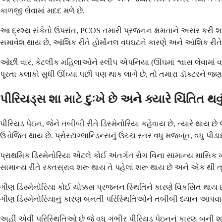
કાળજી લેવામાં મદદ મળે છે.
આ દ્રશ્ય સંકેતો ઉપરાંત, PCOS તમારી પ્રજનન ક્ષમતાને અસર કરી શકે
સમાવેશ થાય છે, આંશિક રીતે હોર્મોનલ વધઘટને કારણે અને આંશિક રીત
ઓછી વાર, કેટલીક મહિલાઓને સ્લીપ એપનિયા (ઊંઘમાં શ્વાસ લેવામાં વ
પૂરતા કલાકો સુધી ઊંઘ્યા પછી પણ થાક લાગે છે, તો તમારા ડૉક્ટરને જણાવ
પીરિયડ્સ શા માટે દુઃખે છે અને ક્યારે ચિંતિત 
પીરિયડ પેઇન, જેને તબીબી રીતે ડિસ્મેનોરિયા કહેવાય છે, ત્યારે થાય છે 
ઉત્તેજિત થાય છે. પ્રોસ્ટાગ્લાન્ડિન્સનું ઉચ્ચ સ્તર વધુ મજબૂત, વધુ પ
પ્રાથમિક ડિસ્મેનોરિયા એટલે કોઈ અંતર્ગત રોગ વિના સામાન્ય માસિક ખ
સામાન્ય રીતે રક્તસ્રાવ શરૂ થાય તે પહેલાં શરૂ થાય છે અને એક થી ત
ગૌણ ડિસ્મેનોરિયા કોઈ ચોક્કસ પ્રજનન સ્થિતિને કારણે વિકસિત થાય છ
ગૌણ ડિસ્મેનોરિયાનું કારણ બનતી પરિસ્થિતિઓને તબીબી ધ્યાન આપવાન
અહીં એવી પરિસ્થિતિઓ છે જે વધુ ગંભીર પીરિયડ પેઇનનું કારણ બની શક