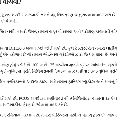
ે વાંચવા?
ંતુ મુખ્ય શબ્દો સમજવાથી તમને વધુ નિયંત્રણ અનુભવવામાં મદદ મળે છે. 
છે કે નહીં.
તે નિશ્ચિત નથી. તમારી ઉંમર, તમારા ચક્રનો સમય અને પરીક્ષણ ચલાવતી ચો
ન અથવા DHEA-S જેવા શબ્દો જોઈ શકો છો. કુલ ટેસ્ટોસ્ટેરોન તમારા લોહીમાં ત
ં એન્ડ્રોજન છે જે તમારા એડ્રેનલ ગ્રંથીઓ દ્વારા ઉત્પન્ન થાય છે, અન
ી ઓછું હોવું જોઈએ. 100 અને 125 વચ્ચેના મૂલ્યો પ્રી-ડાયાબિટીસ સૂચવે
માઇક્રો-યુનિટ્સ પ્રતિ મિલિગ્રામથી ઉપરના સ્તર ઘણીવાર ઇન્સ્યુલિન પ્રત
ન પ્રતિકારનો અંદાજ કાઢવા માટે તમારા ફાસ્ટિંગ ગ્લુકોઝ અને ઇન્સ્યુ
 શકો છો. PCOS માપદંડમાં ઘણીવાર 2 થી 9 મિલિમીટર વ્યાસના 12 કે તે
 માળખાકીય ફેરફારો જોવામાં મદદ કરે છે.
્ર દરમિયાન બદલાય છે. તમારા પીરિયડ્સ પછી, તે પાતળું હોય છે, ઓવ્યુલે