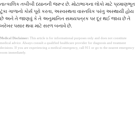
તાત્કાલિક તબીબી ધ્યાનની જરૂર છે. મોટાભાગના લોકો માટે પ્રમાણભૂત
ટૂંકા ગાળાનો કોર્સ પૂરો કરતા, અસ્વસ્થતા વાસ્તવિક પરંતુ અસ્થાયી હોય
છે અને તે જાણવું કે તે અનુમાનિત સમયપત્રક પર દૂર થઈ જાય છે તે
ખરેખર પસાર થવા માટે સરળ બનાવે છે.
Medical Disclaimer:
This article is for informational purposes only and does not constitute
medical advice. Always consult a qualified healthcare provider for diagnosis and treatment
decisions. If you are experiencing a medical emergency, call 911 or go to the nearest emergency
room immediately.