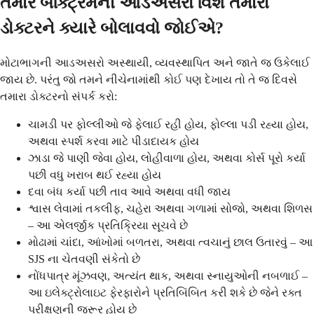
તમારે બેક્ટ્રિમની આડઅસરો વિશે તમારા
ડોક્ટરને ક્યારે બોલાવવો જોઈએ?
મોટાભાગની આડઅસરો અસ્થાયી, વ્યવસ્થાપિત અને જાતે જ ઉકેલાઈ
જાય છે. પરંતુ જો તમને નીચેનામાંથી કોઈ પણ દેખાય તો તે જ દિવસે
તમારા ડોક્ટરનો સંપર્ક કરો:
ચામડી પર ફોલ્લીઓ જે ફેલાઈ રહી હોય, ફોલ્લા પડી રહ્યા હોય,
અથવા સ્પર્શ કરવા માટે પીડાદાયક હોય
ઝાડા જે પાણી જેવા હોય, લોહીવાળા હોય, અથવા કોર્સ પૂરો કર્યા
પછી વધુ ખરાબ થઈ રહ્યા હોય
દવા બંધ કર્યા પછી તાવ આવે અથવા વધી જાય
શ્વાસ લેવામાં તકલીફ, ચહેરા અથવા ગળામાં સોજો, અથવા શિળસ
– આ એલર્જીક પ્રતિક્રિયા સૂચવે છે
મોઢામાં ચાંદા, આંખોમાં બળતરા, અથવા ત્વચાનું છાલ ઉતારવું – આ
SJS ના ચેતવણી સંકેતો છે
નોંધપાત્ર મૂંઝવણ, અત્યંત થાક, અથવા સ્નાયુઓની નબળાઈ –
આ ઇલેક્ટ્રોલાઇટ ફેરફારોને પ્રતિબિંબિત કરી શકે છે જેને રક્ત
પરીક્ષણની જરૂર હોય છે