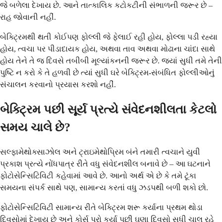
જે બળેલા દેખાય છે. આને તાત્કાલિક કટોકટીની સંભાળની જરૂર છે –
રાહ જોવાની નહીં.
બેક્ટ્રિમથી થતી કોઈપણ ફોલ્લી જે ફેલાઈ રહી હોય, ફોલ્લા પડી રહ્યા
હોય, ત્વચા પર પીડાદાયક હોય, અથવા તાવ અથવા મોઢાના ચાંદા સાથે
હોય તેને તે જ દિવસે તબીબી મૂલ્યાંકનની જરૂર છે. જ્યાં સુધી તમે તેની
પુષ્ટિ ન કરો કે તે હળવી છે ત્યાં સુધી ઘરે બેક્ટ્રિમ-સંબંધિત ફોલ્લીઓનું
સંચાલન કરવાનો પ્રયાસ કરશો નહીં.
બેક્ટ્રિમ પછી સૂર્ય પ્રત્યે સંવેદનશીલતા કેટલો
સમય ચાલે છે?
સલ્ફામેથોક્સાઝોલ અને ટ્રાઇમેથોપ્રિમ બંને તમારી ત્વચાને યુવી
પ્રકાશ પ્રત્યે નોંધપાત્ર રીતે વધુ સંવેદનશીલ બનાવે છે – આ ઘટનાને
ફોટોસેન્સિટિવિટી કહેવામાં આવે છે. આનો અર્થ એ છે કે તમે ટૂંકા
સમયના સંપર્ક સાથે પણ, સામાન્ય કરતાં વધુ ઝડપથી બળી શકો છો.
ફોટોસેન્સિટિવિટી સામાન્ય રીતે બેક્ટ્રિમ શરૂ કર્યાના પ્રથમ થોડા
દિવસોમાં દેખાય છે અને કોર્સ પૂરો કર્યા પછી ઘણા દિવસો સુધી ચાલુ રહે