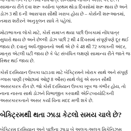
સામાન્ય રીતે દવા શરૂ કર્યાના પ્રથમ થોડા દિવસોમાં શરૂ થાય છે અને
ડોઝ 3 થી 6 ની આસપાસ સૌથી ખરાબ હોય છે – કોર્સની શરૂઆતમાં,
તમારા શરીરને અનુકૂલન સાધે તે પહેલાં.
મોટાભાગના લોકો માટે, કોર્સ સમાપ્ત થયા પછી ઉબકામાં નોંધપાત્ર
સુધારો થાય છે અને છેલ્લી ડોઝ પછી 2 થી 4 દિવસમાં સંપૂર્ણપણે દૂર થઈ
જાય છે. દવાનું અર્ધ-જીવનનો અર્થ એ છે કે 48 થી 72 કલાકની અંદર,
માત્રા એટલી ઘટી જાય છે કે પેટ સંબંધિત લક્ષણો સામાન્ય રીતે જાતે જ
સ્થિર થઈ જાય છે.
કોર્સ દરમિયાન ઉબકા ઘટાડવા માટે બેક્ટ્રિમને ખોરાક સાથે અને સંપૂર્ણ
ગ્લાસ પાણી (ઓછામાં ઓછું 8 ઔંસ) સાથે લેવું એ સતત સૌથી
અસરકારક રીત છે. જો કોર્સ દરમિયાન ઉબકા ખૂબ જ ગંભીર હોય, તો
નાના નાસ્તા સાથે ડોઝને વિભાજીત કરવાથી એન્ટિબાયોટિકની
અસરકારકતાને અસર કર્યા વિના મદદ મળી શકે છે.
બેક્ટ્રિમથી થતા ઝાડા કેટલો સમય ચાલે છે?
બેક્ટ્રિમ દરમિયાન અને પછીના ઝાડા બે અલગ-અલગ મિકેનિઝમ