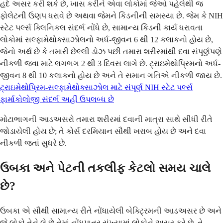
હદે અસર કરી શકે છે, ખાસ કરીને એવા લોકોમાં જેઓ પહેલેથી જ
ફોલેટની ઉણપ ધરાવે છે અથવા જેમને કિડનીની સમસ્યા છે. જેમ કે NIH
સ્ટેટ પર્લ્સ ક્લિનિકલ સંદર્ભ નોંધે છે, સામાન્ય કિડની કાર્ય ધરાવતા
લોકોમાં સલ્ફામેથોક્સાઝોલનો અર્ધ-જીવન 6 થી 12 કલાકનો હોય છે,
જેનો અર્થ છે કે તમારી છેલ્લી ડોઝ પછી તમારા શરીરમાંથી દવા સંપૂર્ણપણે
નીકળી જવા માટે લગભગ 2 થી 3 દિવસ લાગે છે. ટ્રાઇમેથોપ્રિમનો અર્ધ-
જીવન 8 થી 10 કલાકનો હોય છે અને તે સમાન ગતિએ નીકળી જાય છે.
ટ્રાઇમેથોપ્રિમ-સલ્ફામેથોક્સાઝોલ માટે સંપૂર્ણ NIH સ્ટેટ પર્લ્સ
ફાર્માકોલોજી સંદર્ભ અહીં ઉપલબ્ધ છે
મોટાભાગની આડઅસરો તમારા શરીરમાં દવાની માત્રા સાથે સીધી રીતે
જોડાયેલી હોય છે; તે કોર્સ દરમિયાન સૌથી ખરાબ હોય છે અને દવા
નીકળી જતાં સુધરે છે.
ઉબકા અને પેટની તકલીફ કેટલો સમય ચાલે
છે?
ઉબકા એ સૌથી સામાન્ય રીતે નોંધાયેલી બેક્ટ્રિમની આડઅસર છે અને
જે લોકો તેને લે છે તેમાં નોંધપાત્ર સંખ્યામાં લોકોને અસર કરે છે. તે