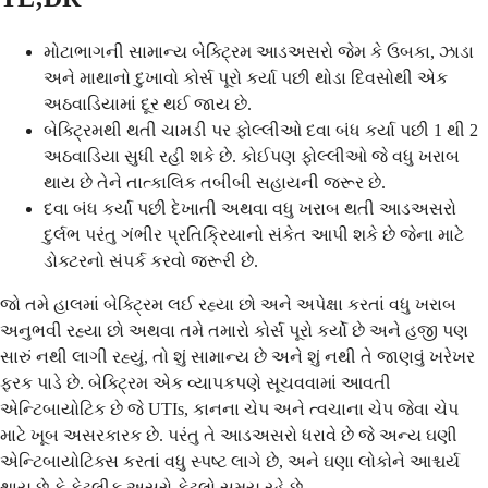
મોટાભાગની સામાન્ય બેક્ટ્રિમ આડઅસરો જેમ કે ઉબકા, ઝાડા
અને માથાનો દુખાવો કોર્સ પૂરો કર્યા પછી થોડા દિવસોથી એક
અઠવાડિયામાં દૂર થઈ જાય છે.
બેક્ટ્રિમથી થતી ચામડી પર ફોલ્લીઓ દવા બંધ કર્યા પછી 1 થી 2
અઠવાડિયા સુધી રહી શકે છે. કોઈપણ ફોલ્લીઓ જે વધુ ખરાબ
થાય છે તેને તાત્કાલિક તબીબી સહાયની જરૂર છે.
દવા બંધ કર્યા પછી દેખાતી અથવા વધુ ખરાબ થતી આડઅસરો
દુર્લભ પરંતુ ગંભીર પ્રતિક્રિયાનો સંકેત આપી શકે છે જેના માટે
ડોક્ટરનો સંપર્ક કરવો જરૂરી છે.
જો તમે હાલમાં બેક્ટ્રિમ લઈ રહ્યા છો અને અપેક્ષા કરતાં વધુ ખરાબ
અનુભવી રહ્યા છો અથવા તમે તમારો કોર્સ પૂરો કર્યો છે અને હજી પણ
સારું નથી લાગી રહ્યું, તો શું સામાન્ય છે અને શું નથી તે જાણવું ખરેખર
ફરક પાડે છે. બેક્ટ્રિમ એક વ્યાપકપણે સૂચવવામાં આવતી
એન્ટિબાયોટિક છે જે UTIs, કાનના ચેપ અને ત્વચાના ચેપ જેવા ચેપ
માટે ખૂબ અસરકારક છે. પરંતુ તે આડઅસરો ધરાવે છે જે અન્ય ઘણી
એન્ટિબાયોટિક્સ કરતાં વધુ સ્પષ્ટ લાગે છે, અને ઘણા લોકોને આશ્ચર્ય
થાય છે કે કેટલીક અસરો કેટલો સમય રહે છે.