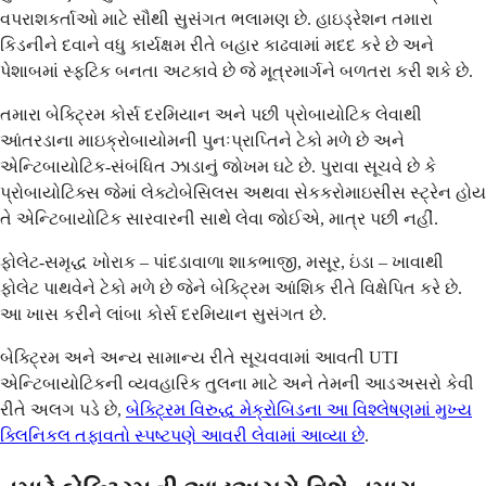
વપરાશકર્તાઓ માટે સૌથી સુસંગત ભલામણ છે. હાઇડ્રેશન તમારા
કિડનીને દવાને વધુ કાર્યક્ષમ રીતે બહાર કાઢવામાં મદદ કરે છે અને
પેશાબમાં સ્ફટિક બનતા અટકાવે છે જે મૂત્રમાર્ગને બળતરા કરી શકે છે.
તમારા બેક્ટ્રિમ કોર્સ દરમિયાન અને પછી પ્રોબાયોટિક લેવાથી
આંતરડાના માઇક્રોબાયોમની પુનઃપ્રાપ્તિને ટેકો મળે છે અને
એન્ટિબાયોટિક-સંબંધિત ઝાડાનું જોખમ ઘટે છે. પુરાવા સૂચવે છે કે
પ્રોબાયોટિક્સ જેમાં લેક્ટોબેસિલસ અથવા સેકકરોમાઇસીસ સ્ટ્રેન હોય
તે એન્ટિબાયોટિક સારવારની સાથે લેવા જોઈએ, માત્ર પછી નહીં.
ફોલેટ-સમૃદ્ધ ખોરાક – પાંદડાવાળા શાકભાજી, મસૂર, ઇંડા – ખાવાથી
ફોલેટ પાથવેને ટેકો મળે છે જેને બેક્ટ્રિમ આંશિક રીતે વિક્ષેપિત કરે છે.
આ ખાસ કરીને લાંબા કોર્સ દરમિયાન સુસંગત છે.
બેક્ટ્રિમ અને અન્ય સામાન્ય રીતે સૂચવવામાં આવતી UTI
એન્ટિબાયોટિકની વ્યવહારિક તુલના માટે અને તેમની આડઅસરો કેવી
રીતે અલગ પડે છે,
બેક્ટ્રિમ વિરુદ્ધ મેક્રોબિડના આ વિશ્લેષણમાં મુખ્ય
ક્લિનિકલ તફાવતો સ્પષ્ટપણે આવરી લેવામાં આવ્યા છે
.