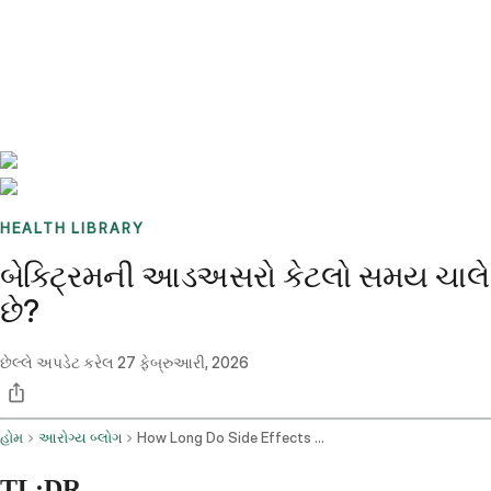
Benchmarks
Stories
FAQ
Sign up / Log in
HEALTH LIBRARY
બેક્ટ્રિમની આડઅસરો કેટલો સમય ચાલે
છે?
છેલ્લે અપડેટ કરેલ
27 ફેબ્રુઆરી, 2026
હોમ
આરોગ્ય બ્લોગ
How Long Do Side Effects Of Bactrim Last
TL;DR