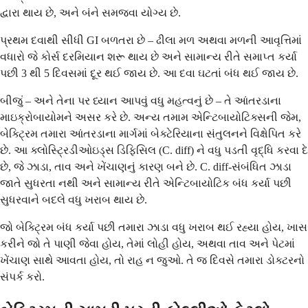
દ્વારા થાય છે, અને બંને સમજવા યોગ્ય છે.
પ્રથમ દવાથી સીધી GI બળતરા છે – ઢીલા મળ અથવા મળની આવૃત્તિમાં
વધારો જે કોર્સ દરમિયાન શરૂ થાય છે અને સામાન્ય રીતે સમાપ્ત કર્યા
પછી 3 થી 5 દિવસમાં દૂર થઈ જાય છે. આ દવા ઘટતાં બંધ થઈ જાય છે.
બીજું – અને તેના પર ધ્યાન આપવું વધુ મહત્વનું છે – તે આંતરડાના
માઇક્રોબાયોમને અસર કરે છે. અન્ય તમામ એન્ટિબાયોટિક્સની જેમ,
બેક્ટ્રિમ તમારા આંતરડાના માર્ગમાં બેક્ટેરિયાના સંતુલનને વિક્ષેપિત કરે
છે. આ ક્લોસ્ટ્રિડીઓઇડ્સ ડિફિસિલ (C. diff) ને વધુ પડતી વૃદ્ધિ કરવા દે
છે, જે ઝાડા, તાવ અને ખેંચાણનું કારણ બને છે. C. diff-સંબંધિત ઝાડા
જાતે સુધરતા નથી અને સામાન્ય રીતે એન્ટિબાયોટિક બંધ કર્યા પછી
સુધરવાને બદલે વધુ ખરાબ થાય છે.
જો બેક્ટ્રિમ બંધ કર્યા પછી તમારા ઝાડા વધુ ખરાબ થઈ રહ્યા હોય, ખાસ
કરીને જો તે પાણી જેવા હોય, તેમાં લોહી હોય, અથવા તાવ અને પેટમાં
ખેંચાણ સાથે આવતા હોય, તો રાહ ન જુઓ. તે જ દિવસે તમારા ડોક્ટરનો
સંપર્ક કરો.