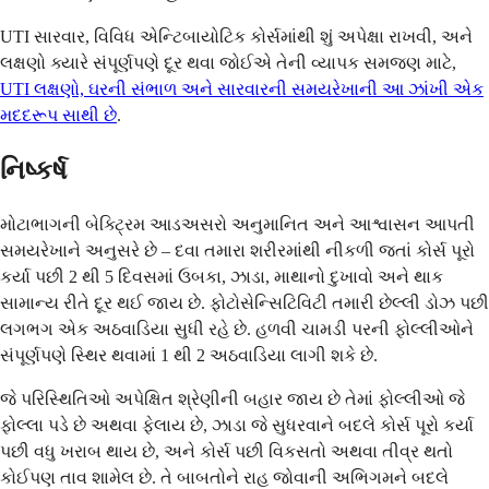
UTI સારવાર, વિવિધ એન્ટિબાયોટિક કોર્સમાંથી શું અપેક્ષા રાખવી, અને
લક્ષણો ક્યારે સંપૂર્ણપણે દૂર થવા જોઈએ તેની વ્યાપક સમજણ માટે,
UTI લક્ષણો, ઘરની સંભાળ અને સારવારની સમયરેખાની આ ઝાંખી એક
મદદરૂપ સાથી છે
.
નિષ્કર્ષ
મોટાભાગની બેક્ટ્રિમ આડઅસરો અનુમાનિત અને આશ્વાસન આપતી
સમયરેખાને અનુસરે છે – દવા તમારા શરીરમાંથી નીકળી જતાં કોર્સ પૂરો
કર્યા પછી 2 થી 5 દિવસમાં ઉબકા, ઝાડા, માથાનો દુખાવો અને થાક
સામાન્ય રીતે દૂર થઈ જાય છે. ફોટોસેન્સિટિવિટી તમારી છેલ્લી ડોઝ પછી
લગભગ એક અઠવાડિયા સુધી રહે છે. હળવી ચામડી પરની ફોલ્લીઓને
સંપૂર્ણપણે સ્થિર થવામાં 1 થી 2 અઠવાડિયા લાગી શકે છે.
જે પરિસ્થિતિઓ અપેક્ષિત શ્રેણીની બહાર જાય છે તેમાં ફોલ્લીઓ જે
ફોલ્લા પડે છે અથવા ફેલાય છે, ઝાડા જે સુધરવાને બદલે કોર્સ પૂરો કર્યા
પછી વધુ ખરાબ થાય છે, અને કોર્સ પછી વિકસતો અથવા તીવ્ર થતો
કોઈપણ તાવ શામેલ છે. તે બાબતોને રાહ જોવાની અભિગમને બદલે