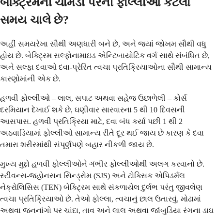
બેક્ટ્રિમની ચામડી પરની ફોલ્લીઓ કેટલો
સમય ચાલે છે?
અહીં સમયરેખા સૌથી અણધારી બને છે, અને જ્યાં જોખમ સૌથી વધુ
હોય છે. બેક્ટ્રિમ સલ્ફોનામાઇડ એન્ટિબાયોટિક વર્ગ સાથે સંબંધિત છે,
અને સલ્ફા દવાઓ દવા-પ્રેરિત ત્વચા પ્રતિક્રિયાઓના સૌથી સામાન્ય
કારણોમાંની એક છે.
હળવી ફોલ્લીઓ – લાલ, સપાટ અથવા સહેજ ઉછાળેલી – કોર્સ
દરમિયાન દેખાઈ શકે છે, ઘણીવાર સારવારના 5 થી 10 દિવસની
આસપાસ. હળવી પ્રતિક્રિયા માટે, દવા બંધ કર્યા પછી 1 થી 2
અઠવાડિયામાં ફોલ્લીઓ સામાન્ય રીતે દૂર થઈ જાય છે કારણ કે દવા
તમારા શરીરમાંથી સંપૂર્ણપણે બહાર નીકળી જાય છે.
મુખ્ય મુદ્દો હળવી ફોલ્લીઓને ગંભીર ફોલ્લીઓથી અલગ કરવાનો છે.
સ્ટીવન્સ-જહોનસન સિન્ડ્રોમ (SJS) અને ટોક્સિક એપિડર્મલ
નેક્રોલિસિસ (TEN) બેક્ટ્રિમ સાથે સંકળાયેલ દુર્લભ પરંતુ જીવલેણ
ત્વચા પ્રતિક્રિયાઓ છે. તેઓ ફોલ્લા, ત્વચાનું છાલ ઉતારવું, મોઢામાં
અથવા જનનાંગો પર ચાંદા, તાવ અને લાલ અથવા જાંબુડિયા રંગના ડાઘ