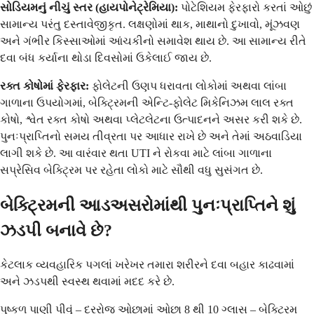
સોડિયમનું નીચું સ્તર (હાયપોનેટ્રેમિયા):
પોટેશિયમ ફેરફારો કરતાં ઓછું
સામાન્ય પરંતુ દસ્તાવેજીકૃત. લક્ષણોમાં થાક, માથાનો દુખાવો, મૂંઝવણ
અને ગંભીર કિસ્સાઓમાં આંચકીનો સમાવેશ થાય છે. આ સામાન્ય રીતે
દવા બંધ કર્યાના થોડા દિવસોમાં ઉકેલાઈ જાય છે.
રક્ત કોષોમાં ફેરફાર:
ફોલેટની ઉણપ ધરાવતા લોકોમાં અથવા લાંબા
ગાળાના ઉપયોગમાં, બેક્ટ્રિમની એન્ટિ-ફોલેટ મિકેનિઝમ લાલ રક્ત
કોષો, શ્વેત રક્ત કોષો અથવા પ્લેટલેટના ઉત્પાદનને અસર કરી શકે છે.
પુનઃપ્રાપ્તિનો સમય તીવ્રતા પર આધાર રાખે છે અને તેમાં અઠવાડિયા
લાગી શકે છે. આ વારંવાર થતા UTI ને રોકવા માટે લાંબા ગાળાના
સપ્રેસિવ બેક્ટ્રિમ પર રહેતા લોકો માટે સૌથી વધુ સુસંગત છે.
બેક્ટ્રિમની આડઅસરોમાંથી પુનઃપ્રાપ્તિને શું
ઝડપી બનાવે છે?
કેટલાક વ્યવહારિક પગલાં ખરેખર તમારા શરીરને દવા બહાર કાઢવામાં
અને ઝડપથી સ્વસ્થ થવામાં મદદ કરે છે.
પુષ્કળ પાણી પીવું – દરરોજ ઓછામાં ઓછા 8 થી 10 ગ્લાસ – બેક્ટ્રિમ