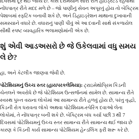
દિવસમાં દૂર થઈ જાય છે. કોર્સ દરમિયાન સારી રીતે હાઇડ્રેટેડ રહેવાથી
નોંધપાત્ર રીતે મદદ મળે છે – જો પાણીનું સેવન અપૂરતું હોય તો બેક્ટ્રિમ
પેશાબમાં સ્ફટિક બનાવી શકે છે, અને ડિહાઇડ્રેશન માથાના દુખાવાની
સમસ્યાને વધારે છે. વધારાનું પાણી પીવું એ આ દવાની સાથે સંકળાયેલ
સૌથી સ્પષ્ટ વ્યવહારિક ભલામણોમાંની એક છે.
શું એવી આડઅસરો છે જે ઉકેલવામાં વધુ સમય
લે છે?
હા, અને કેટલીક જાણવા જેવી છે.
પોટેશિયમનું ઉચ્ચ સ્તર (હાયપરકલેમિયા):
ટ્રાઇમેથોપ્રિમ કિડની
ચેનલને અવરોધે છે જે પોટેશિયમ ઉત્સર્જનમાં સામેલ છે. સામાન્ય રીતે
સ્વસ્થ પુખ્ત વયના લોકોમાં આ સામાન્ય રીતે હળવું હોય છે, પરંતુ વૃદ્ધો,
કિડની રોગ ધરાવતા લોકો અથવા પોટેશિયમ-સ્પેરિંગ દવાઓ લેતા
લોકોમાં, તે નોંધપાત્ર બની શકે છે. બેક્ટ્રિમ બંધ કર્યા પછી 3 થી 7
દિવસમાં પોટેશિયમનું ઉચ્ચ સ્તર સામાન્ય રીતે સામાન્ય થઈ જાય છે
કારણ કે કિડની કાર્ય સામાન્ય પોટેશિયમ હેન્ડલિંગ ફરી શરૂ કરે છે.