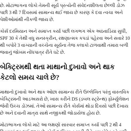
છે. મોટાભાગના લોકો તેમની સૂર્ય પ્રત્યેની સંવેદનશીલતા છેલ્લી ડોઝ
પછી 3 થી 7 દિવસમાં સામાન્ય થઈ જાય છે કારણ કે દવા ત્વચા અને
પેશીઓમાંથી નીકળી જાય છે.
કોર્સ દરમિયાન અને સમાપ્ત કર્યા પછી લગભગ એક અઠવાડિયા સુધી,
SPF 30 કે તેથી વધુ સનસ્ક્રીન, રક્ષણાત્મક કપડાં પહેરવા અને સવારે 10
થી બપોરે 3 વાગ્યાની વચ્ચેના સૂર્યના તેજ કલાકો ટાળવાથી તમારા બળી
જવાનું જોખમ નોંધપાત્ર રીતે ઘટે છે.
બેક્ટ્રિમથી થતા માથાનો દુખાવો અને થાક
કેટલો સમય ચાલે છે?
માથાનો દુખાવો અને થાક ઓછા સામાન્ય રીતે ઉલ્લેખિત પરંતુ વાસ્તવિક
બેક્ટ્રિમની આડઅસરો છે, ખાસ કરીને DS (ડબલ સ્ટ્રેન્થ) ફોર્મ્યુલેશન
જેવી ઉચ્ચ ડોઝમાં. તેઓ સામાન્ય રીતે કોર્સમાં થોડા દિવસો પછી દેખાય
છે અને દવાની માત્રા સાથે નજીકથી જોડાયેલા હોય છે.
મોટાભાગના લોકો માટે આ લક્ષણો સારવાર સમાપ્ત કર્યા પછી 2 થી 4