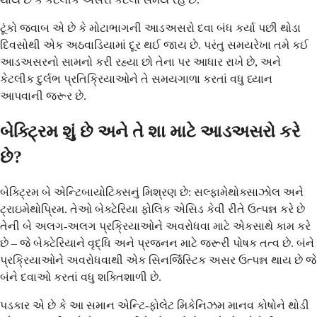
ટૂંકો જવાબ એ છે કે મોટાભાગની આડઅસરો દવા બંધ કર્યા પછી થોડા
દિવસોથી એક અઠવાડિયામાં દૂર થઈ જાય છે. પરંતુ સમયરેખા તમે કઈ
આડઅસરનો સામનો કરી રહ્યા છો તેના પર આધાર રાખે છે, અને
કેટલીક દુર્લભ પ્રતિક્રિયાઓને તે સમયગાળા કરતાં વધુ ધ્યાન
આપવાની જરૂર છે.
બેક્ટ્રિમ શું છે અને તે શા માટે આડઅસરો કરે
છે?
બેક્ટ્રિમ બે એન્ટિબાયોટિક્સનું મિશ્રણ છે: સલ્ફામેથોક્સાઝોલ અને
ટ્રાઇમેથોપ્રિમ. તેઓ બેક્ટેરિયા ફોલિક એસિડ કેવી રીતે ઉત્પન્ન કરે છે
તેની બે અલગ-અલગ પ્રક્રિયાઓને અવરોધવા માટે એકસાથે કામ કરે
છે – જે બેક્ટેરિયાને વૃદ્ધિ અને પ્રજનન માટે જરૂરી પોષક તત્વ છે. બંને
પ્રક્રિયાઓને અવરોધવાથી એક સિનર્જિસ્ટિક અસર ઉત્પન્ન થાય છે જે
બંને દવાઓ કરતાં વધુ શક્તિશાળી છે.
પડકાર એ છે કે આ સમાન એન્ટિ-ફોલેટ મિકેનિઝમ માનવ કોષોને થોડી