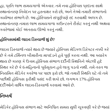
હા, પ્રતિ લાભ સમયગાળો એકવાર. તમે નવા હોસ્પિસ પ્રદાતા સાથે
સ્થાનાંતરણ નિવેદન પર હસ્તાક્ષર કરો છો, અને તેઓ તમારી સંભાળનો
કાર્યભાર સંભાળે છે. આ હોસ્પિસને સંપૂર્ણપણે રદ કરવાથી અલગ છે.
સ્થાનાંતરણ તમારા લાભ સમયગાળા કાઉન્ટરને રીસેટ કરતું નથી અથવા
કવરેજમાં કોઈ અંતરાય ઊભો કરતું નથી.
હોસ્પિસમાંથી લાઇવ ડિસ્ચાર્જ શું છે?
લાઇવ ડિસ્ચાર્જ ત્યારે થાય છે જ્યારે હોસ્પિસ મેડિકલ ડિરેક્ટર નક્કી કરે
છે કે તમે ટર્મિનલ બીમારીના માપદંડને હવે પૂર્ણ કરતા નથી. આ ક્યારેક
થાય છે કારણ કે ઉત્તમ હોસ્પિસ સંભાળ દર્દીની સ્થિતિને એટલી હદે
સ્થિર કરે છે કે 6-મહિનાનો પૂર્વસૂચન હવે લાગુ પડતો નથી. તમે તરત જ
નિયમિત મેડિકેર કવરેજ પર પાછા ફરો છો. જો તમારી સ્થિતિ ઘટે તો તમે
પછીથી હોસ્પિસ ફરીથી પસંદ કરી શકો છો. લગભગ 17% હોસ્પિસ
દર્દીઓને વાર્ષિક લાઇવ-ડિસ્ચાર્જ કરવામાં આવે છે.
નિષ્કર્ષ
મેડિકેર હોસ્પિસ સંભાળ માટે અનિશ્ચિત સમય સુધી ચૂકવણી કરે છે જ્યાં