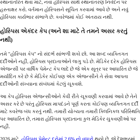
સ્થાનાંતરિત થવા માટે, નવા હોસ્પિસ સાથે સ્થાનાંતરણ નિવેદન પર
હસ્તાક્ષર કરો. વર્તમાન હોસ્પિસને સૂચિત કરવામાં આવે છે અને નવું
હોસ્પિસ કાર્યભાર સંભાળે છે. કવરેજમાં કોઈ અંતરાય નથી.
હોસ્પિસ એકંદર કેપ (અને શા માટે તે તમને અસર કરતું
નથી)
તમે "હોસ્પિસ કેપ" નો સંદર્ભ સાંભળી શકો છો. આ શબ્દ વ્યક્તિગત
દર્દીઓને નહીં, હોસ્પિસ પ્રદાતાઓને લાગુ પડે છે. મેડિકેર દરેક હોસ્પિસ
એજન્સી પર વાર્ષિક પેમેન્ટ કેપ લાદે છે જે એક સૂત્ર પર આધારિત છે જે
મર્યાદિત કરે છે કે મેડિકેર કોઈપણ એક એજન્સીને તે સેવા આપતા
દર્દીઓની સંખ્યાના સંબંધમાં કેટલું ચૂકવશે.
આ કેપ હોસ્પિસ એજન્સીઓને કેવી રીતે ચૂકવણી કરવામાં આવે છે તેને
અસર કરે છે પરંતુ હોસ્પિસ માપદંડને પૂર્ણ કરતા કોઈપણ વ્યક્તિગત દર્દી
માટે કવરેજ બંધ કરતું નથી. તમારી યોગ્યતા તમારી ક્લિનિકલ પરિસ્થિતિ
પર આધારિત છે, તમારા હોસ્પિસ પ્રદાતાના કુલ મેડિકેર ચુકવણીઓ પર
નહીં.
2026 માટે,
હોસ્પિસ પેમેન્ટ દરોમાં 2.6% નો વધારો
થયો છે, જે દેશભરમાં