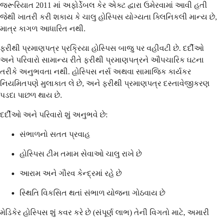
જરૂરિયાત 2011 માં અફોર્ડેબલ કેર એક્ટ દ્વારા ઉમેરવામાં આવી હતી
જેથી ખાતરી કરી શકાય કે ચાલુ હોસ્પિસ યોગ્યતા ક્લિનિકલી માન્ય છે,
માત્ર કાગળ આધારિત નથી.
ફરીથી પ્રમાણપત્ર પ્રક્રિયા હોસ્પિસ બાજુ પર વહીવટી છે. દર્દીઓ
અને પરિવારો સામાન્ય રીતે ફરીથી પ્રમાણપત્રને ઔપચારિક ઘટના
તરીકે અનુભવતા નથી. હોસ્પિસ નર્સ અથવા સામાજિક કાર્યકર
નિયમિતપણે મુલાકાત લે છે, અને ફરીથી પ્રમાણપત્ર દસ્તાવેજીકરણ
પડદા પાછળ થાય છે.
દર્દીઓ અને પરિવારો શું અનુભવે છે:
સંભાળનો સતત પ્રવાહ
હોસ્પિસ ટીમ તમામ સેવાઓ ચાલુ રાખે છે
આરામ અને ગૌરવ કેન્દ્રમાં રહે છે
સ્થિતિ વિકસિત થતાં સંભાળ યોજના ગોઠવાય છે
મેડિકેર હોસ્પિસ શું કવર કરે છે (સંપૂર્ણ લાભ) તેની વિગતો માટે, અમારી