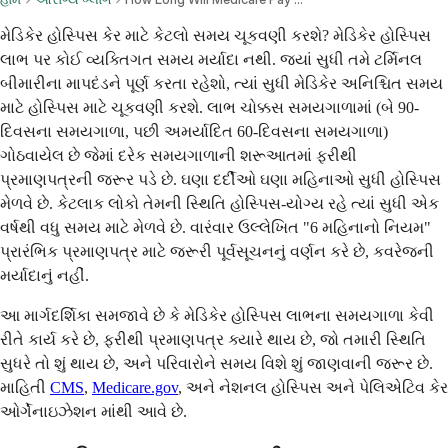
મેડિકેર હોસ્પિસ કેર માટે કેટલો સમય ચૂકવણી કરશે? મેડિકેર હોસ્પિસ
લાભ પર કોઈ વ્યક્તિગત સમય મર્યાદા નથી. જ્યાં સુધી તમે ટર્મિનલ
બીમારીના માપદંડને પૂર્ણ કરતા રહેશો, ત્યાં સુધી મેડિકેર અનિશ્ચિત સમય
માટે હોસ્પિસ માટે ચૂકવણી કરશે. લાભ ચોક્કસ સમયગાળામાં (બે 90-
દિવસના સમયગાળા, પછી અમર્યાદિત 60-દિવસના સમયગાળા)
ગોઠવાયેલ છે જેમાં દરેક સમયગાળાની શરૂઆતમાં ફરીથી
પ્રમાણપત્રની જરૂર પડે છે. ઘણા દર્દીઓ ઘણા મહિનાઓ સુધી હોસ્પિસ
મેળવે છે. કેટલાક લોકો તેમની સ્થિતિ હોસ્પિસ-યોગ્ય રહે ત્યાં સુધી એક
વર્ષથી વધુ સમય માટે મેળવે છે. વારંવાર ઉલ્લેખિત "6 મહિનાનો નિયમ"
પ્રારંભિક પ્રમાણપત્ર માટે જરૂરી પૂર્વસૂચનનું વર્ણન કરે છે, કવરેજની
મર્યાદાનું નહીં.
આ માર્ગદર્શિકા સમજાવે છે કે મેડિકેર હોસ્પિસ લાભના સમયગાળા કેવી
રીતે કાર્ય કરે છે, ફરીથી પ્રમાણપત્ર ક્યારે થાય છે, જો તમારી સ્થિતિ
સુધરે તો શું થાય છે, અને પરિવારોને સમય વિશે શું જાણવાની જરૂર છે.
માહિતી
CMS
,
Medicare.gov
, અને નેશનલ હોસ્પિસ અને પેલિએટિવ કેર
ઓર્ગેનાઇઝેશન માંથી આવે છે.