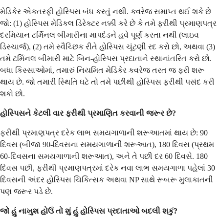
મેડિકેર એકતરફી હોસ્પિસ બંધ કરતું નથી. કવરેજ સમાપ્ત થઈ શકે છે
જો: (1) હોસ્પિસ મેડિકલ ડિરેક્ટર નક્કી કરે છે કે તમે ફરીથી પ્રમાણપત્ર
દરમિયાન ટર્મિનલ બીમારીના માપદંડને હવે પૂર્ણ કરતા નથી (લાઇવ
ડિસ્ચાર્જ), (2) તમે સ્વૈચ્છિક રીતે હોસ્પિસ ચૂંટણી રદ કરો છો, અથવા (3)
તમે ટર્મિનલ બીમારી માટે બિન-હોસ્પિસ પ્રદાતાને સ્થાનાંતરિત કરો છો.
બધા કિસ્સાઓમાં, તમારું નિયમિત મેડિકેર કવરેજ તરત જ ફરી શરૂ
થાય છે. જો તમારી સ્થિતિ ઘટે તો તમે પછીથી હોસ્પિસ ફરીથી પસંદ કરી
શકો છો.
હોસ્પિસને કેટલી વાર ફરીથી પ્રમાણિત કરવાની જરૂર છે?
ફરીથી પ્રમાણપત્ર દરેક લાભ સમયગાળાની શરૂઆતમાં થાય છે: 90
દિવસ (બીજા 90-દિવસના સમયગાળાની શરૂઆત), 180 દિવસ (પ્રથમ
60-દિવસના સમયગાળાની શરૂઆત), અને તે પછી દર 60 દિવસે. 180
દિવસ પછી, ફરીથી પ્રમાણપત્રમાં દરેક નવા લાભ સમયગાળા પહેલાં 30
દિવસની અંદર હોસ્પિસ ચિકિત્સક અથવા NP સાથે રૂબરૂ મુલાકાતની
પણ જરૂર પડે છે.
જો હું નાખુશ હોઉં તો શું હું હોસ્પિસ પ્રદાતાઓ બદલી શકું?