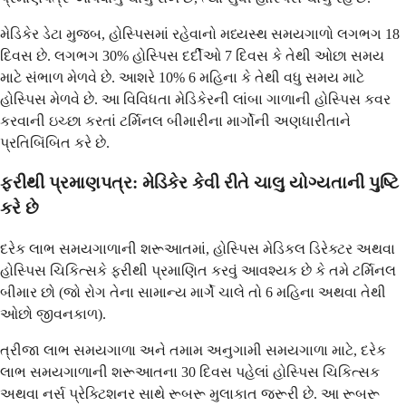
મેડિકેર ડેટા મુજબ, હોસ્પિસમાં રહેવાનો મધ્યસ્થ સમયગાળો લગભગ 18
દિવસ છે. લગભગ 30% હોસ્પિસ દર્દીઓ 7 દિવસ કે તેથી ઓછા સમય
માટે સંભાળ મેળવે છે. આશરે 10% 6 મહિના કે તેથી વધુ સમય માટે
હોસ્પિસ મેળવે છે. આ વિવિધતા મેડિકેરની લાંબા ગાળાની હોસ્પિસ કવર
કરવાની ઇચ્છા કરતાં ટર્મિનલ બીમારીના માર્ગોની અણધારીતાને
પ્રતિબિંબિત કરે છે.
ફરીથી પ્રમાણપત્ર: મેડિકેર કેવી રીતે ચાલુ યોગ્યતાની પુષ્ટિ
કરે છે
દરેક લાભ સમયગાળાની શરૂઆતમાં, હોસ્પિસ મેડિકલ ડિરેક્ટર અથવા
હોસ્પિસ ચિકિત્સકે ફરીથી પ્રમાણિત કરવું આવશ્યક છે કે તમે ટર્મિનલ
બીમાર છો (જો રોગ તેના સામાન્ય માર્ગે ચાલે તો 6 મહિના અથવા તેથી
ઓછો જીવનકાળ).
ત્રીજા લાભ સમયગાળા અને તમામ અનુગામી સમયગાળા માટે, દરેક
લાભ સમયગાળાની શરૂઆતના 30 દિવસ પહેલાં હોસ્પિસ ચિકિત્સક
અથવા નર્સ પ્રેક્ટિશનર સાથે રૂબરૂ મુલાકાત જરૂરી છે. આ રૂબરૂ