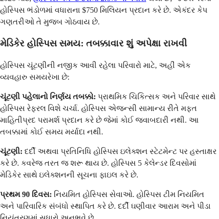
હોસ્પિસ ભંડોળમાં વધારાના $750 મિલિયન પ્રદાન કરે છે. એકંદર કેપ
ગણતરીઓ તે મુજબ ગોઠવાય છે.
મેડિકેર હોસ્પિસ સમય: તબક્કાવાર શું અપેક્ષા રાખવી
હોસ્પિસ ચૂંટણીની નજીક આવી રહેલા પરિવારો માટે, અહીં એક
વ્યવહારુ સમયરેખા છે:
ચૂંટણી પહેલાનો નિર્ણય તબક્કો:
પ્રાથમિક ચિકિત્સક અને પરિવાર સાથે
હોસ્પિસ રેફરલ વિશે ચર્ચા. હોસ્પિસ એજન્સી સામાન્ય રીતે મફત
માહિતીપ્રદ પરામર્શ પ્રદાન કરે છે જેમાં કોઈ જવાબદારી નથી. આ
તબક્કામાં કોઈ સમય મર્યાદા નથી.
ચૂંટણી:
દર્દી અથવા પ્રતિનિધિ હોસ્પિસ ઇલેક્શન સ્ટેટમેન્ટ પર હસ્તાક્ષર
કરે છે. કવરેજ તરત જ શરૂ થાય છે. હોસ્પિસ 5 કેલેન્ડર દિવસોમાં
મેડિકેર સાથે ઇલેક્શનની સૂચના ફાઇલ કરે છે.
પ્રથમ 90 દિવસ:
નિયમિત હોસ્પિસ સેવાઓ. હોસ્પિસ ટીમ નિયમિત
અને પારિવારિક સંબંધો સ્થાપિત કરે છે. દર્દી ઘણીવાર આરામ અને પીડા
નિયંત્રણમાં સુધારો અનુભવે છે.