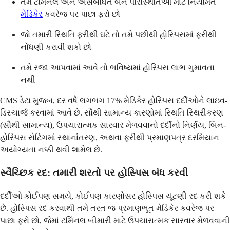
તમે ટર્મિનલ અને અસંબંધિત બંને પરિસ્થિતિઓ માટે નિયમિત
મેડિકેર
કવરેજ પર પાછા ફરો છો
જો તમારી સ્થિતિ ફરીથી ઘટે તો તમે પછીથી હોસ્પિસમાં ફરીથી
નોંધણી કરાવી શકો છો
તમે રજા આપવામાં આવે તો ભવિષ્યમાં હોસ્પિસ લાભ ગુમાવતા
નથી
CMS ડેટા મુજબ, દર વર્ષે લગભગ 17% મેડિકેર હોસ્પિસ દર્દીઓને લાઇવ-
ડિસ્ચાર્જ કરવામાં આવે છે. સૌથી સામાન્ય કારણોમાં સ્થિતિ સ્થિરીકરણ
(સૌથી સામાન્ય), ઉપચારાત્મક સારવાર મેળવવાનો દર્દીનો નિર્ણય, બિન-
હોસ્પિસ સેટિંગમાં સ્થાનાંતરણ, અથવા ફરીથી પ્રમાણપત્ર દરમિયાન
અયોગ્યતા નક્કી થવી શામેલ છે.
સ્વૈચ્છિક રદ: તમારી શરતો પર હોસ્પિસ બંધ કરવી
દર્દીઓ કોઈપણ સમયે, કોઈપણ કારણોસર હોસ્પિસ ચૂંટણી રદ કરી શકે
છે. હોસ્પિસ રદ કરવાથી તમે તરત જ પ્રમાણભૂત મેડિકેર કવરેજ પર
પાછા ફરો છો, જેમાં ટર્મિનલ બીમારી માટે ઉપચારાત્મક સારવાર મેળવવાની