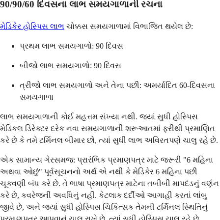
90/90/60 દિવસના લાભ સમયગાળાની રચના
મેડિકેર હોસ્પિસ લાભ
ચોક્કસ સમયગાળામાં વિભાજિત થયેલ છે:
પ્રથમ લાભ સમયગાળો: 90 દિવસ
બીજો લાભ સમયગાળો: 90 દિવસ
ત્રીજો લાભ સમયગાળો અને તેના પછી: અમર્યાદિત 60-દિવસના
સમયગાળા
લાભ સમયગાળાની કોઈ મહત્તમ સંખ્યા નથી. જ્યાં સુધી હોસ્પિસ
મેડિકલ ડિરેક્ટર દરેક નવા સમયગાળાની શરૂઆતમાં ફરીથી પ્રમાણિત
કરે છે કે તમે ટર્મિનલ બીમાર છો, ત્યાં સુધી લાભ અવિરતપણે ચાલુ રહે છે.
એક સામાન્ય ગેરસમજ: પ્રારંભિક પ્રમાણપત્ર માટે જરૂરી "6 મહિના
અથવા ઓછું" પૂર્વસૂચનનો અર્થ એ નથી કે મેડિકેર 6 મહિના પછી
ચૂકવણી બંધ કરે છે. તે ભાષા પ્રમાણપત્ર માટેના તબીબી માપદંડનું વર્ણન
કરે છે, કવરેજની અવધિનું નહીં. કેટલાક દર્દીઓ આગાહી કરતાં લાંબુ
જીવે છે, અને જ્યાં સુધી હોસ્પિસ ચિકિત્સક તેમની ટર્મિનલ સ્થિતિનું
પ્રમાણપત્ર આપવાનું ચાલુ રાખે છે, ત્યાં સુધી હોસ્પિસ ચાલુ રહે છે.