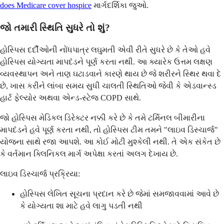
does Medicare cover hospice
માર્ગદર્શિકા જુઓ.
જો તમારી સ્થિતિ સુધરે તો શું?
હોસ્પિસ દર્દીઓની નોંધપાત્ર લઘુમતી એવી રીતે સુધરે છે કે તેઓ હવે
હોસ્પિસ યોગ્યતા માપદંડને પૂર્ણ કરતા નથી. આ ક્યારેક ઉત્તમ લક્ષણ
વ્યવસ્થાપન અને તાણ ઘટાડવાને કારણે થાય છે જે શરીરને સ્થિર થવા દે
છે, ખાસ કરીને લાંબા સમય સુધી ચાલતી સ્થિતિઓ જેવી કે એડવાન્સ્ડ
હાર્ટ ફેલ્યોર અથવા એન્ડ-સ્ટેજ COPD સાથે.
જો હોસ્પિસ મેડિકલ ડિરેક્ટર નક્કી કરે છે કે તમે ટર્મિનલ બીમારીના
માપદંડને હવે પૂર્ણ કરતા નથી, તો હોસ્પિસ ટીમ તમને "લાઇવ ડિસ્ચાર્જ"
યોજના સાથે રજા આપશે. આ કોઈ મોટી મુશ્કેલી નથી. તે એક સંકેત છે
કે વર્તમાન ક્લિનિકલ માર્ગ અપેક્ષા કરતાં અલગ દેખાય છે.
લાઇવ ડિસ્ચાર્જ પ્રક્રિયા:
હોસ્પિસ લેખિત સૂચના પ્રદાન કરે છે જેમાં સમજાવવામાં આવે છે
કે યોગ્યતા શા માટે હવે લાગુ પડતી નથી