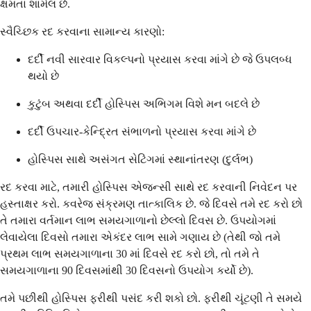
ક્ષમતા શામેલ છે.
સ્વૈચ્છિક રદ કરવાના સામાન્ય કારણો:
દર્દી નવી સારવાર વિકલ્પનો પ્રયાસ કરવા માંગે છે જે ઉપલબ્ધ
થયો છે
કુટુંબ અથવા દર્દી હોસ્પિસ અભિગમ વિશે મન બદલે છે
દર્દી ઉપચાર-કેન્દ્રિત સંભાળનો પ્રયાસ કરવા માંગે છે
હોસ્પિસ સાથે અસંગત સેટિંગમાં સ્થાનાંતરણ (દુર્લભ)
રદ કરવા માટે, તમારી હોસ્પિસ એજન્સી સાથે રદ કરવાની નિવેદન પર
હસ્તાક્ષર કરો. કવરેજ સંક્રમણ તાત્કાલિક છે. જે દિવસે તમે રદ કરો છો
તે તમારા વર્તમાન લાભ સમયગાળાનો છેલ્લો દિવસ છે. ઉપયોગમાં
લેવાયેલા દિવસો તમારા એકંદર લાભ સામે ગણાય છે (તેથી જો તમે
પ્રથમ લાભ સમયગાળાના 30 માં દિવસે રદ કરો છો, તો તમે તે
સમયગાળાના 90 દિવસમાંથી 30 દિવસનો ઉપયોગ કર્યો છે).
તમે પછીથી હોસ્પિસ ફરીથી પસંદ કરી શકો છો. ફરીથી ચૂંટણી તે સમયે