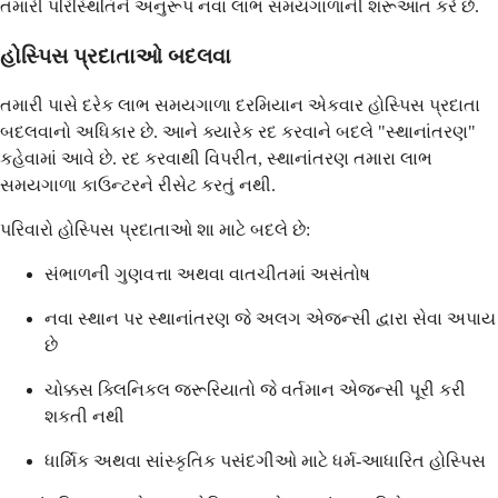
તમારી પરિસ્થિતિને અનુરૂપ નવા લાભ સમયગાળાની શરૂઆત કરે છે.
હોસ્પિસ પ્રદાતાઓ બદલવા
તમારી પાસે દરેક લાભ સમયગાળા દરમિયાન એકવાર હોસ્પિસ પ્રદાતા
બદલવાનો અધિકાર છે. આને ક્યારેક રદ કરવાને બદલે "સ્થાનાંતરણ"
કહેવામાં આવે છે. રદ કરવાથી વિપરીત, સ્થાનાંતરણ તમારા લાભ
સમયગાળા કાઉન્ટરને રીસેટ કરતું નથી.
પરિવારો હોસ્પિસ પ્રદાતાઓ શા માટે બદલે છે:
સંભાળની ગુણવત્તા અથવા વાતચીતમાં અસંતોષ
નવા સ્થાન પર સ્થાનાંતરણ જે અલગ એજન્સી દ્વારા સેવા અપાય
છે
ચોક્કસ ક્લિનિકલ જરૂરિયાતો જે વર્તમાન એજન્સી પૂરી કરી
શકતી નથી
ધાર્મિક અથવા સાંસ્કૃતિક પસંદગીઓ માટે ધર્મ-આધારિત હોસ્પિસ