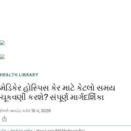
Benchmarks
Stories
FAQ
Sign up / Log in
HEALTH LIBRARY
મેડિકેર હોસ્પિસ કેર માટે કેટલો સમય
ચૂકવણી કરશે? સંપૂર્ણ માર્ગદર્શિકા
છેલ્લે અપડેટ કરેલ
19 મે, 2026
હોમ
આરોગ્ય બ્લોગ
How Long Will Medicare Pay For Hospice Care