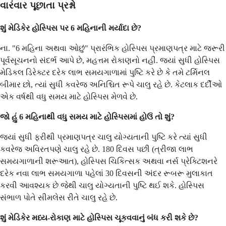
વારંવાર પૂછાતા પ્રશ્નો
શું મેડિકેર હોસ્પિસ પર 6 મહિનાની મર્યાદા છે?
ના. "6 મહિના અથવા ઓછું" પ્રારંભિક હોસ્પિસ પ્રમાણપત્ર માટે જરૂરી
પૂર્વસૂચનનો સંદર્ભ આપે છે, મહત્તમ રોકાણનો નહીં. જ્યાં સુધી હોસ્પિસ
મેડિકલ ડિરેક્ટર દરેક લાભ સમયગાળામાં પુષ્ટિ કરે છે કે તમે ટર્મિનલ
બીમાર છો, ત્યાં સુધી કવરેજ અનિશ્ચિત રૂપે ચાલુ રહે છે. કેટલાક દર્દીઓ
એક વર્ષથી વધુ સમય માટે હોસ્પિસ મેળવે છે.
જો હું 6 મહિનાથી વધુ સમય માટે હોસ્પિસમાં હોઉં તો શું?
જ્યાં સુધી ફરીથી પ્રમાણપત્ર ચાલુ યોગ્યતાની પુષ્ટિ કરે ત્યાં સુધી
કવરેજ અવિરતપણે ચાલુ રહે છે. 180 દિવસ પછી (ત્રીજા લાભ
સમયગાળાની શરૂઆત), હોસ્પિસ ચિકિત્સક અથવા નર્સ પ્રેક્ટિશનરે
દરેક નવા લાભ સમયગાળા પહેલાં 30 દિવસની અંદર રૂબરૂ મુલાકાત
કરવી આવશ્યક છે જેથી ચાલુ યોગ્યતાની પુષ્ટિ થઈ શકે. હોસ્પિસ
સંભાળ પોતે સીમલેસ રીતે ચાલુ રહે છે.
શું મેડિકેર મધ્ય-રોકાણ માટે હોસ્પિસ ચૂકવવાનું બંધ કરી શકે છે?