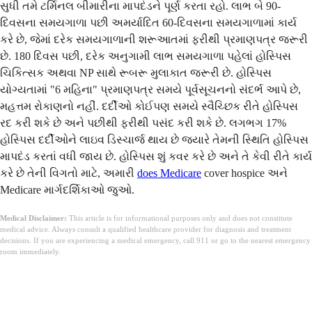
સુધી તમે ટર્મિનલ બીમારીના માપદંડને પૂર્ણ કરતા રહો. લાભ બે 90-
દિવસના સમયગાળા પછી અમર્યાદિત 60-દિવસના સમયગાળામાં કાર્ય
કરે છે, જેમાં દરેક સમયગાળાની શરૂઆતમાં ફરીથી પ્રમાણપત્ર જરૂરી
છે. 180 દિવસ પછી, દરેક અનુગામી લાભ સમયગાળા પહેલાં હોસ્પિસ
ચિકિત્સક અથવા NP સાથે રૂબરૂ મુલાકાત જરૂરી છે. હોસ્પિસ
યોગ્યતામાં "6 મહિના" પ્રમાણપત્ર સમયે પૂર્વસૂચનનો સંદર્ભ આપે છે,
મહત્તમ રોકાણનો નહીં. દર્દીઓ કોઈપણ સમયે સ્વૈચ્છિક રીતે હોસ્પિસ
રદ કરી શકે છે અને પછીથી ફરીથી પસંદ કરી શકે છે. લગભગ 17%
હોસ્પિસ દર્દીઓને લાઇવ ડિસ્ચાર્જ થાય છે જ્યારે તેમની સ્થિતિ હોસ્પિસ
માપદંડ કરતાં વધી જાય છે. હોસ્પિસ શું કવર કરે છે અને તે કેવી રીતે કાર્ય
કરે છે તેની વિગતો માટે, અમારી
does
Medicare
cover hospice અને
Medicare માર્ગદર્શિકાઓ જુઓ.
Medical Disclaimer:
This article is for informational purposes only and does not constitute
medical advice. Always consult a qualified healthcare provider for diagnosis and treatment
decisions. If you are experiencing a medical emergency, call 911 or go to the nearest emergency
room immediately.