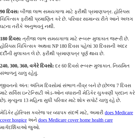
90 દિવસ:
બીજા લાભ સમયગાળા માટે ફરીથી પ્રમાણપત્ર. હોસ્પિસ
ચિકિત્સક ફરીથી પ્રમાણિત કરે છે. પરિવાર સામાન્ય રીતે આને અલગ
ઘટના તરીકે અનુભવતું નથી.
180 દિવસ:
ત્રીજા લાભ સમયગાળા માટે રૂબરૂ મુલાકાત જરૂરી છે.
હોસ્પિસ ચિકિત્સક અથવા NP 180 દિવસ પહેલાં 30 દિવસની અંદર
દર્દીની મુલાકાત લે છે. ફરીથી પ્રમાણપત્ર પૂર્ણ થાય છે.
240, 300, 360, વગેરે દિવસો:
દર 60 દિવસે રૂબરૂ મુલાકાત. નિયમિત
સંભાળનું ચાલુ રહેવું.
જીવનનો અંત: અંતિમ દિવસોમાં સંભાળ તીવ્ર બને છે (છેલ્લા 7 દિવસ
માટે સર્વિસ ઇન્ટેન્સિટી એડ-ઓન વધારાની મેડિકેર ચુકવણી પ્રદાન કરે
છે). મૃત્યુના 13 મહિના સુધી પરિવાર માટે શોક સપોર્ટ ચાલુ રહે છે.
મેડિકેર હોસ્પિસ કવરેજ પર વ્યાપક સંદર્ભ માટે, અમારી
does Medicare
cover hospice
અને
does Medicare cover home health care
માર્ગદર્શિકાઓ જુઓ.