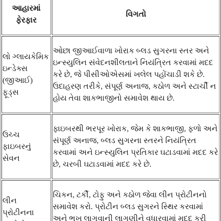
આહારમાં
વિગતો
ફેરફાર
ઓછા જીઆઈવાળા ખોરાક બ્લડ સુગરના સ્તર અને
લો ગ્લાયકેમિક
ઇન્સ્યુલિન સંવેદનશીલતાને નિયંત્રિત કરવામાં મદદ
ઇન્ડેક્સ
કરે છે, જે પીસીઓએસમાં ખલેલ પહોંચાડી શકે છે.
(જીઆઈ)
ઉદાહરણ તરીકે, સંપૂર્ણ અનાજ, કઠોળ અને સ્ટાર્ચી ન
ફૂડ્સ
હોય તેવા શાકભાજીનો સમાવેશ થાય છે.
ફાઇબરથી ભરપૂર ખોરાક, જેમ કે શાકભાજી, ફળો અને
ઉચ્ચ
સંપૂર્ણ અનાજ, બ્લડ સુગરના સ્તરને નિયંત્રિત
ફાઇબરનું
કરવામાં અને ઇન્સ્યુલિન પ્રતિકાર ઘટાડવામાં મદદ કરે
સેવન
છે, ચરબી ઘટાડવામાં મદદ કરે છે.
ચિકન, ટર્કી, ટોફુ અને કઠોળ જેવા લીન પ્રોટીનનો
લીન
સમાવેશ કરો. પ્રોટીન બ્લડ સુગરને સ્થિર કરવામાં
પ્રોટીનના
અને ભૂખ લાગવાની લાગણીને વધારવામાં મદદ કરી