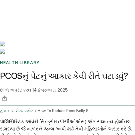
Benchmarks
Stories
FAQ
Sign up / Log in
HEALTH LIBRARY
PCOSનું પેટનું આકાર કેવી રીતે ઘટાડવું?
છેલ્લે અપડેટ કરેલ
14 ફેબ્રુઆરી, 2025
હોમ
આરોગ્ય બ્લોગ
How To Reduce Pcos Belly Shape
પોલિસિસ્ટિક ઓવેરી સિન્ડ્રોમ (પીસીઓએસ) એક સામાન્ય હોર્મોનલ
સમસ્યા છે જે બાળકને જન્મ આપી શકે તેવી મહિલાઓને અસર કરે છે.