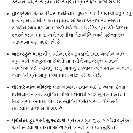
કરવાથી વધુ સારું હોર્મોનલ સંતુલન પ્રોત્સાહન મળી શકે છે.
હાઇડ્રેશન
: આખા દિવસ દરમિયાન પુષ્કળ પાણી પીવાથી વધુ પડતું
ખાવાનું રોકવામાં, પાચન સુધારવામાં અને એકંદર સ્વાસ્થ્યને
સમર્થન આપવામાં મદદ મળી શકે છે. હાઇડ્રેટેડ રહેવાથી ઉર્જાના
સ્તરને જાળવવામાં અને ચરબીના મેટાબોલિઝમને પ્રોત્સાહન
આપવામાં પણ મદદ મળે છે.
માઇન્ડફુલ ખાવું
: ધીમું કરીને, દરેક ટુકડાનો સ્વાદ માણીને અને
ભૂખ અને ભરપૂરતાના સંકેતો સાંભળીને માઇન્ડફુલ ખાવાનો
અભ્યાસ કરો. આ વધુ પડતું ખાવાનું રોકવામાં અને સ્વસ્થ ખાવાની
આદતોને પ્રોત્સાહન આપવામાં મદદ કરી શકે છે.
વારંવાર નાના ભોજન
: મોટા ભોજન ખાવાને બદલે, આખા દિવસ
દરમિયાન નાના, સંતુલિત ભોજન લેવાથી બ્લડ સુગરના સ્તરને
નિયંત્રિત કરવામાં અને ઇન્સ્યુલિન પ્રતિકારના જોખમને
ઘટાડવામાં મદદ મળી શકે છે.
પ્રોસેસ્ડ ફૂડ અને સુગર ટાળો
: પ્રોસેસ્ડ ફૂડ, શુદ્ધ કાર્બોહાઇડ્રેટ્સ
અને ખાંડવાળા નાસ્તા ઓછા કરો, કારણ કે તે ઇન્સ્યુલિન