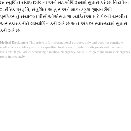
ઇન્સ્યુલિન સંવેદનશીલતા અને મેટાબોલિઝમમાં સુધારો કરે છે. નિયમિત
શારીરિક પ્રવૃત્તિ, સંતુલિત આહાર અને માઇન્ડફુલ જીવનશૈલી
પ્રેક્ટિસનું સંયોજન પીસીઓએસવાળા વ્યક્તિઓ માટે પેટની ચરબીને
અસરકારક રીતે લક્ષ્યાંકિત કરી શકે છે અને એકંદર સ્વાસ્થ્યમાં સુધારો
કરી શકે છે.
Medical Disclaimer:
This article is for informational purposes only and does not constitute
medical advice. Always consult a qualified healthcare provider for diagnosis and treatment
decisions. If you are experiencing a medical emergency, call 911 or go to the nearest emergency
room immediately.