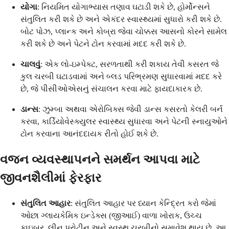
યોગા
: નિયમિત યોગાભ્યાસ તણાવ ઘટાડી શકે છે, હોર્મોન્સને
સંતુલિત કરી શકે છે અને એકંદર સ્વાસ્થ્યમાં સુધારો કરી શકે છે.
બોટ પોઝ, પ્લાન્ક અને કોબ્રા જેવા ચોક્કસ આસનો કોરને સામેલ
કરી શકે છે અને પેટને ટોન કરવામાં મદદ કરી શકે છે.
ચાલવું
: એક લો-ઇમ્પેક્ટ, સરળતાથી કરી શકાય તેવી કસરત જે
કુલ ચરબી ઘટાડવામાં અને બ્લડ પરિભ્રમણ સુધારવામાં મદદ કરે
છે, જે પીસીઓએસનું સંચાલન કરવા માટે ફાયદાકારક છે.
ડાન્સ
: ઝુમ્બા અથવા એરોબિક્સ જેવી ડાન્સ કસરતો કેલરી બર્ન
કરવા, કાર્ડિયોવેસ્ક્યુલર સ્વાસ્થ્ય સુધારવા અને પેટની સ્નાયુઓને
ટોન કરવાના આનંદદાયક રીતો હોઈ શકે છે.
વજન વ્યવસ્થાપનને સમર્થન આપવા માટે
જીવનશૈલીમાં ફેરફાર
સંતુલિત આહાર
: સંતુલિત આહાર પર ધ્યાન કેન્દ્રિત કરો જેમાં
ઓછા ગ્લાયકેમિક ઇન્ડેક્સ (જીઆઈ) વાળા ખોરાક, ઉચ્ચ
ફાઇબર, લીન પ્રોટીન અને સ્વસ્થ ચરબીનો સમાવેશ થાય છે. આ