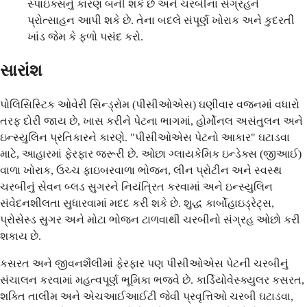
સ્પાઇક્સનું કારણ બની શકે છે અને ચરબીના સંગ્રહને
પ્રોત્સાહન આપી શકે છે. તેના બદલે સંપૂર્ણ ખોરાક અને કુદરતી
ખાંડ જેમ કે ફળો પસંદ કરો.
સારાંશ
પોલિસિસ્ટિક ઓવેરી સિન્ડ્રોમ (પીસીઓએસ) ઘણીવાર વજનમાં વધારો
તરફ દોરી જાય છે, ખાસ કરીને પેટના ભાગમાં, હોર્મોનલ અસંતુલન અને
ઇન્સ્યુલિન પ્રતિકારને કારણે. "પીસીઓએસ પેટનો આકાર" ઘટાડવા
માટે, આહારમાં ફેરફાર જરૂરી છે. ઓછા ગ્લાયકેમિક ઇન્ડેક્સ (જીઆઈ)
વાળા ખોરાક, ઉચ્ચ ફાઇબરવાળા ભોજન, લીન પ્રોટીન અને સ્વસ્થ
ચરબીનું સેવન બ્લડ સુગરને નિયંત્રિત કરવામાં અને ઇન્સ્યુલિન
સંવેદનશીલતા સુધારવામાં મદદ કરી શકે છે. શુદ્ધ કાર્બોહાઇડ્રેટ્સ,
પ્રોસેસ્ડ સુગર અને મોટા ભોજન ટાળવાથી ચરબીનો સંગ્રહ ઓછો કરી
શકાય છે.
કસરત અને જીવનશૈલીમાં ફેરફાર પણ પીસીઓએસ પેટની ચરબીનું
સંચાલન કરવામાં મહત્વપૂર્ણ ભૂમિકા ભજવે છે. કાર્ડિયોવેસ્ક્યુલર કસરત,
શક્તિ તાલીમ અને એચઆઈઆઈટી જેવી પ્રવૃત્તિઓ ચરબી ઘટાડવા,