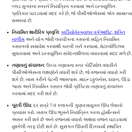
બ્લડ સુગરના સ્તરને નિયંત્રિત કરવામાં અને ઇન્સ્યુલિન
પ્રતિકાર ઘટાડવામાં મદદ કરે છે, જે પીસીઓએસમાં એક સામાન્ય
સમસ્યા છે.
નિયમિત શારીરિક પ્રવૃત્તિ
:
કાર્ડિયોવેસ્ક્યુલર વર્કઆઉટ, શક્તિ
તાલીમ
અને યોગ જેવી લવચીકતા કસરતો સહિત નિયમિત
કસરતનો સમાવેશ કરવાથી ચરબી બર્ન કરવામાં, મેટાબોલિઝમ
સુધારવામાં અને ઇન્સ્યુલિન સંવેદનશીલતા વધારવામાં મદદ મળે છે.
તણાવનું સંચાલન
: ઉચ્ચ તણાવના સ્તર કોર્ટિસોલ વધારીને
પીસીઓએસના લક્ષણોને વધારી શકે છે, જે વજનમાં વધારો કરી
શકે છે, ખાસ કરીને પેટની આસપાસ. માઇન્ડફુલનેસ, ધ્યાન, ઊંડા
શ્વાસ અને નિયમિત કસરત જેવી પ્રેક્ટિસ તણાવનું સંચાલન
કરવામાં મદદ કરી શકે છે.
પૂરતી ઊંઘ
: દર રાત્રે 7-9 કલાકની ગુણવત્તાયુક્ત ઊંઘ લેવાનો
પ્રયાસ કરો. ખરાબ ઊંઘ ભૂખને નિયંત્રિત કરતા હોર્મોન્સને
અસર કરી શકે છે અને વજનમાં વધારો અથવા વજન ઘટાડવામાં
મુશ્કેલી તરફ દોરી શકે છે. સુસંગત ઊંઘની દિનચર્યા સ્થાપિત