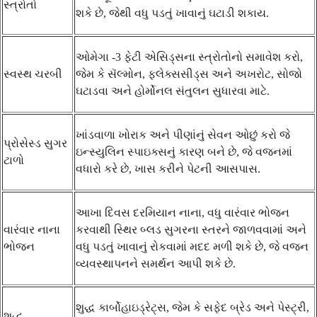
સ્ત્રોતો
શકે છે, જેથી વધુ પડતું ખાવાનું ઘટાડી શકાય.
ઓમેગા -3 ફેટી એસિડ્સના સ્ત્રોતોનો સમાવેશ કરો,
સ્વસ્થ ચરબી
જેમ કે સૅલ્મોન, ફ્લેક્સસીડ્સ અને અખરોટ, સોજો
ઘટાડવા અને હોર્મોનલ સંતુલન સુધારવા માટે.
ખાંડવાળા ખોરાક અને પીણાંનું સેવન ઓછું કરો જે
પ્રોસેસ્ડ સુગર
ઇન્સ્યુલિન સ્પાઇક્સનું કારણ બને છે, જે વજનમાં
ટાળો
વધારો કરે છે, ખાસ કરીને પેટની આસપાસ.
આખા દિવસ દરમિયાન નાના, વધુ વારંવાર ભોજન
વારંવાર નાના
કરવાથી સ્થિર બ્લડ સુગરના સ્તરને જાળવવામાં અને
ભોજન
વધુ પડતું ખાવાનું રોકવામાં મદદ મળી શકે છે, જે વજન
વ્યવસ્થાપનને સમર્થન આપી શકે છે.
શુદ્ધ કાર્બોહાઇડ્રેટ્સ, જેમ કે સફેદ બ્રેડ અને પેસ્ટ્રી,
શુદ્ધ