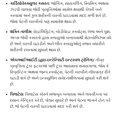
કાર્ડિયોવેસ્ક્યુલર કસરત
: જોગિંગ, સાયકલિંગ, સ્વિમિંગ અથવા
ઝડપી ચાલવા જેવી પ્રવૃત્તિઓમાં સામેલ થવાથી કેલરી બર્ન
કરવામાં અને કુલ શરીરની ચરબી ઘટાડવામાં મદદ મળી શકે છે,
જેમાં પેટની ચરબીનો પણ સમાવેશ થાય છે.
શક્તિ તાલીમ
: વેઇટલિફ્ટિંગ, બોડીવેઇટ સ્ક્વોટ્સ, લંજ અને પુશ-
અપ્સ જેવી કસરતો દ્વારા સ્નાયુઓ બનાવવાથી મેટાબોલિઝમ વધે
છે અને ચરબી ઘટાડીને અને લીન સ્નાયુઓનું વજન વધારીને
શરીરની રચનામાં સુધારો થાય છે.
એચઆઈઆઈટી (હાઇ-ઇન્ટેન્સિટી ઇન્ટરવલ ટ્રેનિંગ)
: તીવ્ર
પ્રવૃત્તિના ટૂંકા ફટકાઓ પછી ટૂંકા આરામના સમયગાળા, જેમ કે
સ્પ્રિન્ટિંગ અથવા જમ્પ સ્ક્વોટ્સ, પેટની ચરબીને નોંધપાત્ર રીતે
ઘટાડી શકે છે અને ઇન્સ્યુલિન સંવેદનશીલતામાં સુધારો કરી શકે
છે.
પિલાટેસ
: પિલાટેસ કોરને મજબૂત બનાવવા અને લવચીકતા પર
ધ્યાન કેન્દ્રિત કરે છે, પોશ્ચર સુધારે છે અને પેટના ભાગને ટોન કરે
છે, જે પેટની ચરબી ઘટાડવામાં મદદ કરી શકે છે.