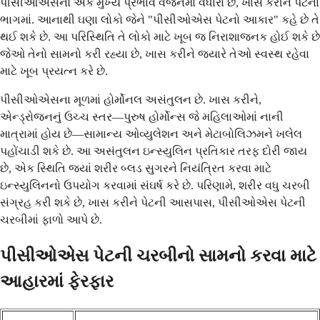
પીસીઓએસનો એક મુખ્ય પ્રભાવ વજનમાં વધારો છે, ખાસ કરીને પેટના
ભાગમાં. આનાથી ઘણા લોકો જેને "પીસીઓએસ પેટનો આકાર" કહે છે તે
થઈ શકે છે. આ પરિસ્થિતિ તે લોકો માટે ખૂબ જ નિરાશાજનક હોઈ શકે છે
જેઓ તેનો સામનો કરી રહ્યા છે, ખાસ કરીને જ્યારે તેઓ સ્વસ્થ રહેવા
માટે ખૂબ પ્રયત્ન કરે છે.
પીસીઓએસના મૂળમાં હોર્મોનલ અસંતુલન છે. ખાસ કરીને,
એન્ડ્રોજનનું ઉચ્ચ સ્તર—પુરુષ હોર્મોન્સ જે મહિલાઓમાં નાની
માત્રામાં હોય છે—સામાન્ય ઓવ્યુલેશન અને મેટાબોલિઝમને ખલેલ
પહોંચાડી શકે છે. આ અસંતુલન ઇન્સ્યુલિન પ્રતિકાર તરફ દોરી જાય
છે, એક સ્થિતિ જ્યાં શરીર બ્લડ સુગરને નિયંત્રિત કરવા માટે
ઇન્સ્યુલિનનો ઉપયોગ કરવામાં સંઘર્ષ કરે છે. પરિણામે, શરીર વધુ ચરબી
સંગ્રહ કરી શકે છે, ખાસ કરીને પેટની આસપાસ, પીસીઓએસ પેટની
ચરબીમાં ફાળો આપે છે.
પીસીઓએસ પેટની ચરબીનો સામનો કરવા માટે
આહારમાં ફેરફાર