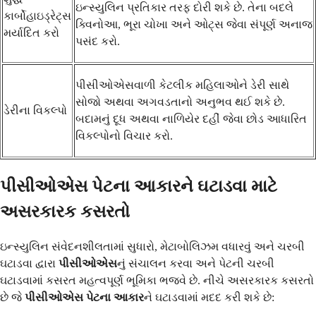
ઇન્સ્યુલિન પ્રતિકાર તરફ દોરી શકે છે. તેના બદલે
કાર્બોહાઇડ્રેટ્સ
ક્વિનોઆ, ભૂરા ચોખા અને ઓટ્સ જેવા સંપૂર્ણ અનાજ
મર્યાદિત કરો
પસંદ કરો.
પીસીઓએસવાળી કેટલીક મહિલાઓને ડેરી સાથે
સોજો અથવા અગવડતાનો અનુભવ થઈ શકે છે.
ડેરીના વિકલ્પો
બદામનું દૂધ અથવા નાળિયેર દહીં જેવા છોડ આધારિત
વિકલ્પોનો વિચાર કરો.
પીસીઓએસ પેટના આકારને ઘટાડવા માટે
અસરકારક કસરતો
ઇન્સ્યુલિન સંવેદનશીલતામાં સુધારો, મેટાબોલિઝમ વધારવું અને ચરબી
ઘટાડવા દ્વારા
પીસીઓએસ
નું સંચાલન કરવા અને પેટની ચરબી
ઘટાડવામાં કસરત મહત્વપૂર્ણ ભૂમિકા ભજવે છે. નીચે અસરકારક કસરતો
છે જે
પીસીઓએસ પેટના આકાર
ને ઘટાડવામાં મદદ કરી શકે છે: