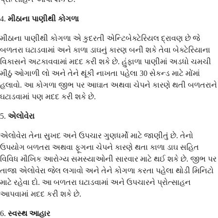
4.
મીઠાના પાણીથી કોગળા
મીઠાના પાણીથી કોગળા એ કુદરતી એન્ટિબેક્ટેરિયલ દ્રાવણ છે જે
બળતરા ઘટાડવામાં અને કાળા ડાઘનું કારણ બની શકે તેવા બેક્ટેરિયાના
વિકાસને અટકાવવામાં મદદ કરી શકે છે. હુંફાળા પાણીમાં અડધો ચમચી
મીઠું ઓગાળી લો અને તેને થૂંકી નાખતા પહેલા 30 સેકન્ડ માટે મોંમાં
હલાવો. આ કોગળા જીભ પર આઘાત અથવા ચેપને કારણે થતી બળતરાને
ઘટાડવામાં પણ મદદ કરી શકે છે.
5.
એલોવેરા
એલોવેરા તેના સુખદ અને ઉપચાર ગુણધર્મો માટે જાણીતું છે. તેનો
ઉપયોગ બળતરા અથવા ફૂગના ચેપને કારણે થતા કાળા ડાઘ સહિત
વિવિધ મૌખિક આરોગ્ય સમસ્યાઓની સારવાર માટે થઈ શકે છે. જીભ પર
તાજા એલોવેરા જેલ લગાવો અને તેને કોગળા કરતા પહેલા થોડી મિનિટો
માટે રહેવા દો. આ બળતરા ઘટાડવામાં અને ઉપચારને પ્રોત્સાહન
આપવામાં મદદ કરી શકે છે.
6.
સ્વસ્થ આહાર