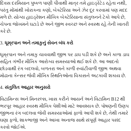
દિવસ દરમિયાન પુષ્કળ પાણી પીવાથી માત્ર તમે હાઇડ્રેટેડ રહેતા નથી,
પરંતુ મોંમાંથી ખોરાકના કણો, બેક્ટેરિયા અને ઝેર દૂર કરવામાં પણ મદદ
મળે છે. યોગ્ય હાઇડ્રેશન મૌખિક બેક્ટેરિયાના સંતુલનને ટેકો આપે છે,
ચેપના જોખમને ઘટાડે છે અને જીભ સ્વચ્છ અને સ્વસ્થ રહે તેની ખાતરી
કરે છે.
3.
ધૂમ્રપાન અને તમાકુનું સેવન બંધ કરો
ધૂમ્રપાન અને તમાકુ ચાવવાથી જીભ પર ડાઘ પડી શકે છે અને કાળા ડાઘ
સહિત ગંભીર મૌખિક આરોગ્ય સમસ્યાઓ થઈ શકે છે. આ આદતો
છોડવાથી રંગ બદલવો, બળતરા અને કાળી રુવાંટીવાળી જીભ અથવા
મોઢાના કેન્સર જેવી મૌખિક સ્થિતિઓના વિકાસને અટકાવી શકાય છે.
4.
સંતુલિત આહાર અનુસરો
વિટામિન્સ અને મિનરલ્સ, ખાસ કરીને આયર્ન અને વિટામિન B12 થી
ભરપૂર આહાર સ્વસ્થ મૌખિક પેશીઓ માટે આવશ્યક છે. પોષણની ઉણપ
જીભના રંગ બદલવા જેવી સમસ્યાઓમાં ફાળો આપી શકે છે, તેથી તમારે
ઘણા ફળો, શાકભાજી અને આખા અનાજ સાથે સંપૂર્ણ આહાર પસંદ
કરવો જોઈએ.