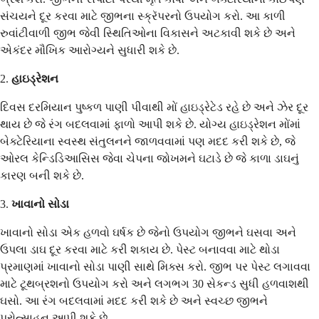
સંચયને દૂર કરવા માટે જીભના સ્ક્રૅપરનો ઉપયોગ કરો. આ કાળી
રુવાંટીવાળી જીભ જેવી સ્થિતિઓના વિકાસને અટકાવી શકે છે અને
એકંદર મૌખિક આરોગ્યને સુધારી શકે છે.
2.
હાઇડ્રેશન
દિવસ દરમિયાન પુષ્કળ પાણી પીવાથી મોં હાઇડ્રેટેડ રહે છે અને ઝેર દૂર
થાય છે જે રંગ બદલવામાં ફાળો આપી શકે છે. યોગ્ય હાઇડ્રેશન મોંમાં
બેક્ટેરિયાના સ્વસ્થ સંતુલનને જાળવવામાં પણ મદદ કરી શકે છે, જે
ઓરલ કેન્ડિડિઆસિસ જેવા ચેપના જોખમને ઘટાડે છે જે કાળા ડાઘનું
કારણ બની શકે છે.
3.
ખાવાનો સોડા
ખાવાનો સોડા એક હળવો ઘર્ષક છે જેનો ઉપયોગ જીભને ઘસવા અને
ઉપલા ડાઘ દૂર કરવા માટે કરી શકાય છે. પેસ્ટ બનાવવા માટે થોડા
પ્રમાણમાં ખાવાનો સોડા પાણી સાથે મિક્સ કરો. જીભ પર પેસ્ટ લગાવવા
માટે ટૂથબ્રશનો ઉપયોગ કરો અને લગભગ 30 સેકન્ડ સુધી હળવાશથી
ઘસો. આ રંગ બદલવામાં મદદ કરી શકે છે અને સ્વચ્છ જીભને
પ્રોત્સાહન આપી શકે છે.