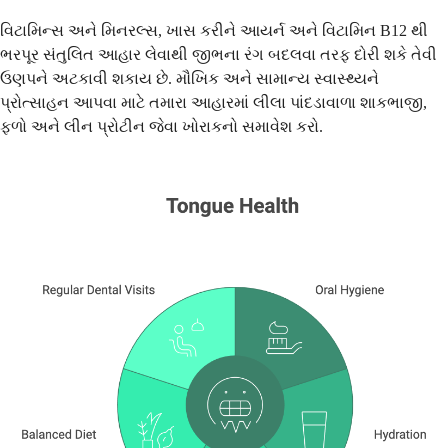
વિટામિન્સ અને મિનરલ્સ, ખાસ કરીને આયર્ન અને વિટામિન B12 થી
ભરપૂર સંતુલિત આહાર લેવાથી જીભના રંગ બદલવા તરફ દોરી શકે તેવી
ઉણપને અટકાવી શકાય છે. મૌખિક અને સામાન્ય સ્વાસ્થ્યને
પ્રોત્સાહન આપવા માટે તમારા આહારમાં લીલા પાંદડાવાળા શાકભાજી,
ફળો અને લીન પ્રોટીન જેવા ખોરાકનો સમાવેશ કરો.