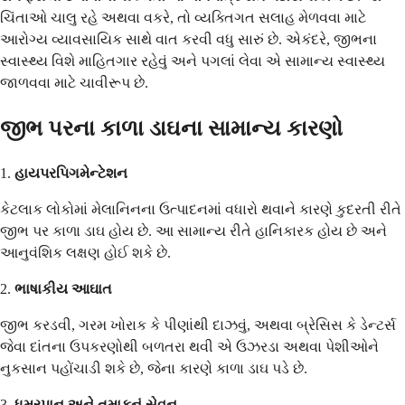
ચિંતાઓ ચાલુ રહે અથવા વકરે, તો વ્યક્તિગત સલાહ મેળવવા માટે
આરોગ્ય વ્યાવસાયિક સાથે વાત કરવી વધુ સારું છે. એકંદરે, જીભના
સ્વાસ્થ્ય વિશે માહિતગાર રહેવું અને પગલાં લેવા એ સામાન્ય સ્વાસ્થ્ય
જાળવવા માટે ચાવીરૂપ છે.
જીભ પરના કાળા ડાઘના સામાન્ય કારણો
1.
હાયપરપિગમેન્ટેશન
કેટલાક લોકોમાં મેલાનિનના ઉત્પાદનમાં વધારો થવાને કારણે કુદરતી રીતે
જીભ પર કાળા ડાઘ હોય છે. આ સામાન્ય રીતે હાનિકારક હોય છે અને
આનુવંશિક લક્ષણ હોઈ શકે છે.
2.
ભાષાકીય આઘાત
જીભ કરડવી, ગરમ ખોરાક કે પીણાંથી દાઝવું, અથવા બ્રેસિસ કે ડેન્ટર્સ
જેવા દાંતના ઉપકરણોથી બળતરા થવી એ ઉઝરડા અથવા પેશીઓને
નુકસાન પહોંચાડી શકે છે, જેના કારણે કાળા ડાઘ પડે છે.
3.
ધૂમ્રપાન અને તમાકુનું સેવન