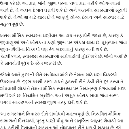
ઉભા કરે છે. આ ડાઘ, જેને 'જીભ પરના કાળા ડાઘ' તરીકે ઓળખવામાં
આવે છે, તે અલગ દેખાવ ધરાવી શકે છે અને અંતર્ગત સમસ્યાઓ સૂચવી
શકે છે. તેઓ શા માટે થાય છે તે જાણવું યોગ્ય ધ્યાન અને સારવાર માટે
મહત્વપૂર્ણ છે.
ખરાબ મૌખિક સ્વચ્છતા ઘણીવાર આ ડાઘ તરફ દોરી જાય છે, કારણ કે
જીવાણુઓ અને ખોરાકના કણો જીભ પર એકઠા થાય છે. ધૂમ્રપાન જેવા
જીવનશૈલીના વિકલ્પો પણ રંગ બદલવાનું કારણ બની શકે છે.
કેટલીકવાર, સ્વાસ્થ્ય સમસ્યાઓ સંડોવાયેલી હોઈ શકે છે, જેનો અર્થ છે
કે સાવચેતીપૂર્વક દેખરેખ જરૂરી છે.
જેઓ આને કુદરતી રીતે સંબોધવા માંગે છે તેમના માટે ઘણા વિકલ્પો
ઉપલબ્ધ છે. જીભ પરથી કાળા ડાઘને કુદરતી રીતે કેવી રીતે દૂર કરવા તે
શોધવાથી લોકોને તેમના મૌખિક સ્વાસ્થ્ય પર નિયંત્રણ મેળવવામાં મદદ
મળી શકે છે. નિયમિત બ્રશિંગ અને અમુક ખોરાક ખાવા જેવા સરળ
પગલાં સ્વચ્છ અને સ્વસ્થ જીભ તરફ દોરી શકે છે.
આ સમસ્યાને નિવારક રીતે સંબોધવી મહત્વપૂર્ણ છે. નિયમિત મૌખિક
સંભાળની દિનચર્યા, પૂરતું પાણી પીવું અને સંતુલિત આહાર લેવાથી આ
ડાઘ ફરીથી દેખાવાની શક્યતાઓ નોંધપાત્ર રીતે ઘટાડી શકાય છે. જો