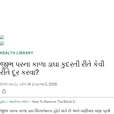
Benchmarks
Stories
FAQ
Sign up / Log in
HEALTH LIBRARY
જીભ પરના કાળા ડાઘા કુદરતી રીતે કેવી
રીતે દૂર કરવા?
છેલ્લે અપડેટ કરેલ
14 ફેબ્રુઆરી, 2025
હોમ
આરોગ્ય બ્લોગ
How To Remove The Black Dots On The Tongue Naturally
જીભ પરના કાળા ડાઘ ચિંતાજનક હોઈ શકે છે અને ઘણીવાર ઘણા પ્રશ્નો