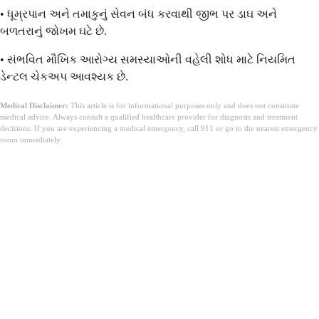
• ધૂમ્રપાન અને તમાકુનું સેવન બંધ કરવાથી જીભ પર ડાઘ અને
બળતરાનું જોખમ ઘટે છે.
• સંભવિત મૌખિક આરોગ્ય સમસ્યાઓની વહેલી શોધ માટે નિયમિત
ડેન્ટલ ચેકઅપ આવશ્યક છે.
Medical Disclaimer:
This article is for informational purposes only and does not constitute
medical advice. Always consult a qualified healthcare provider for diagnosis and treatment
decisions. If you are experiencing a medical emergency, call 911 or go to the nearest emergency
room immediately.