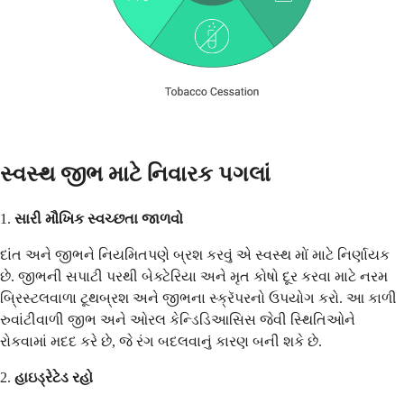
સ્વસ્થ જીભ માટે નિવારક પગલાં
1.
સારી મૌખિક સ્વચ્છતા જાળવો
દાંત અને જીભને નિયમિતપણે બ્રશ કરવું એ સ્વસ્થ મોં માટે નિર્ણાયક
છે. જીભની સપાટી પરથી બેક્ટેરિયા અને મૃત કોષો દૂર કરવા માટે નરમ
બ્રિસ્ટલવાળા ટૂથબ્રશ અને જીભના સ્ક્રૅપરનો ઉપયોગ કરો. આ કાળી
રુવાંટીવાળી જીભ અને ઓરલ કેન્ડિડિઆસિસ જેવી સ્થિતિઓને
રોકવામાં મદદ કરે છે, જે રંગ બદલવાનું કારણ બની શકે છે.
2.
હાઇડ્રેટેડ રહો