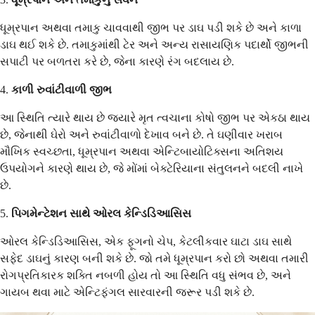
ધૂમ્રપાન અથવા તમાકુ ચાવવાથી જીભ પર ડાઘ પડી શકે છે અને કાળા
ડાઘ થઈ શકે છે. તમાકુમાંથી ટેર અને અન્ય રાસાયણિક પદાર્થો જીભની
સપાટી પર બળતરા કરે છે, જેના કારણે રંગ બદલાય છે.
4.
કાળી રુવાંટીવાળી જીભ
આ સ્થિતિ ત્યારે થાય છે જ્યારે મૃત ત્વચાના કોષો જીભ પર એકઠા થાય
છે, જેનાથી ઘેરો અને રુવાંટીવાળો દેખાવ બને છે. તે ઘણીવાર ખરાબ
મૌખિક સ્વચ્છતા, ધૂમ્રપાન અથવા એન્ટિબાયોટિક્સના અતિશય
ઉપયોગને કારણે થાય છે, જે મોંમાં બેક્ટેરિયાના સંતુલનને બદલી નાખે
છે.
5.
પિગમેન્ટેશન સાથે ઓરલ કેન્ડિડિઆસિસ
ઓરલ કેન્ડિડિઆસિસ, એક ફૂગનો ચેપ, કેટલીકવાર ઘાટા ડાઘ સાથે
સફેદ ડાઘનું કારણ બની શકે છે. જો તમે ધૂમ્રપાન કરો છો અથવા તમારી
રોગપ્રતિકારક શક્તિ નબળી હોય તો આ સ્થિતિ વધુ સંભવ છે, અને
ગાયબ થવા માટે એન્ટિફંગલ સારવારની જરૂર પડી શકે છે.