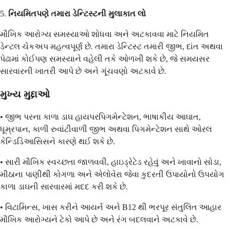
5.
નિયમિતપણે તમારા ડેન્ટિસ્ટની મુલાકાત લો
મૌખિક આરોગ્ય સમસ્યાઓ શોધવા અને અટકાવવા માટે નિયમિત
ડેન્ટલ ચેકઅપ મહત્વપૂર્ણ છે. તમારા ડેન્ટિસ્ટ તમારી જીભ, દાંત અથવા
પેઢામાં કોઈપણ સમસ્યાને વહેલી તકે ઓળખી શકે છે, જે સમયસર
સારવારની ખાતરી આપે છે અને ગૂંચવણો અટકાવે છે.
મુખ્ય મુદ્દાઓ
• જીભ પરના કાળા ડાઘ હાયપરપિગમેન્ટેશન, ભાષાકીય આઘાત,
ધૂમ્રપાન, કાળી રુવાંટીવાળી જીભ અથવા પિગમેન્ટેશન સાથે ઓરલ
કેન્ડિડિઆસિસને કારણે થઈ શકે છે.
• સારી મૌખિક સ્વચ્છતા જાળવવી, હાઇડ્રેટેડ રહેવું અને ખાવાનો સોડા,
મીઠાના પાણીથી કોગળા અને એલોવેરા જેવા કુદરતી ઉપાયોનો ઉપયોગ
કાળા ડાઘની સારવારમાં મદદ કરી શકે છે.
• વિટામિન્સ, ખાસ કરીને આયર્ન અને B12 થી ભરપૂર સંતુલિત આહાર
મૌખિક આરોગ્યને ટેકો આપે છે અને રંગ બદલવાને અટકાવે છે.