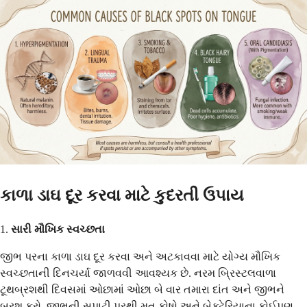
કાળા ડાઘ દૂર કરવા માટે કુદરતી ઉપાય
1.
સારી મૌખિક સ્વચ્છતા
જીભ પરના કાળા ડાઘ દૂર કરવા અને અટકાવવા માટે યોગ્ય મૌખિક
સ્વચ્છતાની દિનચર્યા જાળવવી આવશ્યક છે. નરમ બ્રિસ્ટલવાળા
ટૂથબ્રશથી દિવસમાં ઓછામાં ઓછા બે વાર તમારા દાંત અને જીભને
બ્રશ કરો. જીભની સપાટી પરથી મૃત કોષો અને બેક્ટેરિયાના કોઈપણ