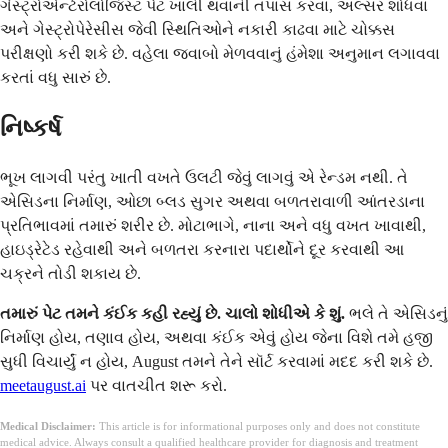
ગેસ્ટ્રોએન્ટેરોલોજિસ્ટ પેટ ખાલી થવાની તપાસ કરવા, અલ્સર શોધવા
અને ગેસ્ટ્રોપેરેસીસ જેવી સ્થિતિઓને નકારી કાઢવા માટે ચોક્કસ
પરીક્ષણો કરી શકે છે. વહેલા જવાબો મેળવવાનું હંમેશા અનુમાન લગાવવા
કરતાં વધુ સારું છે.
નિષ્કર્ષ
ભૂખ લાગવી પરંતુ ખાતી વખતે ઉલટી જેવું લાગવું એ રેન્ડમ નથી. તે
એસિડના નિર્માણ, ઓછા બ્લડ સુગર અથવા બળતરાવાળી આંતરડાના
પ્રતિભાવમાં તમારું શરીર છે. મોટાભાગે, નાના અને વધુ વખત ખાવાથી,
હાઇડ્રેટેડ રહેવાથી અને બળતરા કરનારા પદાર્થોને દૂર કરવાથી આ
ચક્રને તોડી શકાય છે.
તમારું પેટ તમને કંઈક કહી રહ્યું છે. ચાલો શોધીએ કે શું.
ભલે તે એસિડનું
નિર્માણ હોય, તણાવ હોય, અથવા કંઈક એવું હોય જેના વિશે તમે હજી
સુધી વિચાર્યું ન હોય, August તમને તેને સૉર્ટ કરવામાં મદદ કરી શકે છે.
meetaugust.ai
પર વાતચીત શરૂ કરો.
Medical Disclaimer:
This article is for informational purposes only and does not constitute
medical advice. Always consult a qualified healthcare provider for diagnosis and treatment