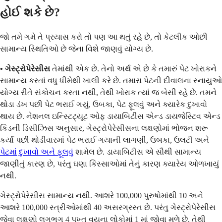
હોઈ શકે છે?
જો તમે ગમે તે પ્રયાસ કરો તો પણ આ થતું રહે છે, તો કેટલીક ઓછી
સામાન્ય સ્થિતિઓ છે જેના વિશે જાણવું યોગ્ય છે.
• ગેસ્ટ્રોપેરેસીસ
તેમાંથી એક છે. તેનો અર્થ એ છે કે તમારું પેટ ખોરાકને
સામાન્ય કરતાં વધુ ધીમેથી ખાલી કરે છે. તમારા પેટની દીવાલના સ્નાયુઓ
યોગ્ય રીતે સંકોચન કરતા નથી, તેથી ખોરાક ત્યાં જ બેસી રહે છે. તમને
થોડા ડંખ પછી પેટ ભરાઈ ગયું, ઉબકા, પેટ ફૂલવું અને ક્યારેક દુખાવો
થાય છે. નેશનલ ઇન્સ્ટિટ્યૂટ ઓફ ડાયાબિટીસ એન્ડ ડાયજેસ્ટિવ એન્ડ
કિડની ડિસીઝિસ અનુસાર, ગેસ્ટ્રોપેરેસીસના લક્ષણોમાં ભોજન શરૂ
કર્યા પછી થોડીવારમાં પેટ ભરાઈ ગયાની લાગણી, ઉબકા, ઉલટી અને
પેટમાં દુખાવો અને ફૂલવું
શામેલ છે. ડાયાબિટીસ એ સૌથી સામાન્ય
જાણીતું કારણ છે, પરંતુ ઘણા કિસ્સાઓમાં તેનું કારણ ક્યારેય ઓળખાયું
નથી.
ગેસ્ટ્રોપેરેસીસ સામાન્ય નથી. આશરે 100,000 પુરુષોમાંથી 10 અને
આશરે 100,000 સ્ત્રીઓમાંથી 40 અસરગ્રસ્ત છે. પરંતુ ગેસ્ટ્રોપેરેસીસ
જેવા લક્ષણો લગભગ 4 પુખ્ત વયના લોકોમાં 1 માં જોવા મળે છે. તેથી