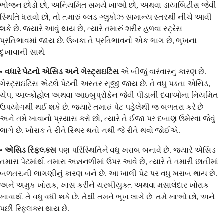
ભોજન છોડો છો, અનિયમિત સમયે ખાઓ છો, અથવા ડાયાબિટીસ જેવી
સ્થિતિ ધરાવો છો, તો તમારું બ્લડ ગ્લુકોઝ સામાન્ય સ્તરથી નીચે આવી
શકે છે. જ્યારે આવું થાય છે, ત્યારે તમારું શરીર હળવા સ્ટ્રેસ
પ્રતિભાવમાં જાય છે. ઉબકા તે પ્રતિભાવનો એક ભાગ છે, ભૂખના
દુખાવાની સાથે.
• વધારે પેટનો એસિડ અને ગેસ્ટ્રાઇટિસ
એ બીજું વારંવારનું કારણ છે.
ગેસ્ટ્રાઇટિસ એટલે પેટની અસ્તર સૂજી જાય છે. તે વધુ પડતા એસિડ,
ચેપ, આલ્કોહોલ અથવા આઇબુપ્રોફેન જેવી પીડાની દવાઓના નિયમિત
ઉપયોગથી થઈ શકે છે. જ્યારે તમારું પેટ પહેલેથી જ બળતરા કરે છે
અને તમે ખાવાનો પ્રયાસ કરો છો, ત્યારે તે ઈજા પર દબાણ ઉમેરવા જેવું
લાગે છે. ખોરાક તે રીતે સ્થિર થતો નથી જે રીતે થવો જોઈએ.
• એસિડ રિફ્લક્સ
પણ પરિસ્થિતિને વધુ ખરાબ બનાવે છે. જ્યારે એસિડ
તમારા પેટમાંથી તમારા અન્નનળીમાં ઉપર આવે છે, ત્યારે તે તમારી છાતીમાં
બળતરાની લાગણીનું કારણ બને છે. આ ખાલી પેટ પર વધુ ખરાબ થાય છે.
અને અમુક ખોરાક, ખાસ કરીને ચરબીયુક્ત અથવા મસાલેદાર ખોરાક
ખાવાથી તે વધુ વધી શકે છે. તેથી તમને ભૂખ લાગે છે, તમે ખાઓ છો, અને
પછી રિફ્લક્સ થાય છે.