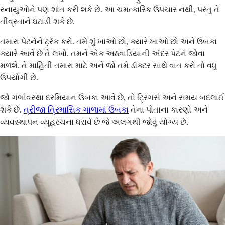
સ્નાયુઓને પણ શાંત કરી શકે છે. આ ચમત્કારિક ઉપચાર નથી, પરંતુ તે
તીવ્રતાને ઘટાડી શકે છે.
તમારા પેટર્નને ટ્રૅક કરો. તમે શું ખાઓ છો, ક્યારે ખાઓ છો અને ઉબકા
ક્યારે આવે છે તે લખો. તમને એક અઠવાડિયાની અંદર પેટર્ન જોવા
મળશે. તે માહિતી તમારા માટે અને જો તમે ડૉક્ટર સાથે વાત કરો તો વધુ
ઉપયોગી છે.
જો ગર્ભાવસ્થા દરમિયાન ઉબકા આવે છે, તો ટ્રિગર્સ અને સમય બદલાઈ
શકે છે.
ત્રીજા ત્રિમાસિક ગાળામાં ઉબકા
તેના પોતાના કારણો અને
વ્યવસ્થાપન વ્યૂહરચના ધરાવે છે જે અલગથી જોવું યોગ્ય છે.