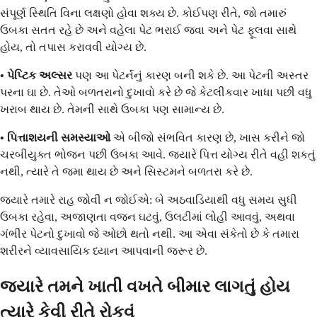
સંપૂર્ણ સ્થિતિ વિના લક્ષણો હોવા શક્ય છે. કોઈપણ રીતે, જો તમારું
ઉબકા સતત રહે છે અને વહેલા પેટ ભરાઈ જવા અને પેટ ફૂલવા સાથે
હોય, તો તપાસ કરાવવી યોગ્ય છે.
• પેપ્ટિક અલ્સર
પણ આ પેટર્નનું કારણ બની શકે છે. આ પેટની અસ્તર
પરના ઘા છે. તેઓ બળતરાનો દુખાવો કરે છે જે કેટલીકવાર ખાધા પછી વધુ
ખરાબ થાય છે. તેમની સાથે ઉબકા પણ સામાન્ય છે.
• પિત્તાશયની સમસ્યાઓ
એ બીજો સંભવિત કારણ છે, ખાસ કરીને જો
ચરબીયુક્ત ભોજન પછી ઉબકા આવે. જ્યારે પિત્ત યોગ્ય રીતે વહી શકતું
નથી, ત્યારે તે જમા થાય છે અને સિસ્ટમને બળતરા કરે છે.
જ્યારે તમારે રાહ જોવી ન જોઈએ: બે અઠવાડિયાથી વધુ સમય સુધી
ઉબકા રહેવા, અજાણતા વજન ઘટવું, ઉલટીમાં લોહી આવવું, અથવા
ગંભીર પેટનો દુખાવો જે ઓછો થતો નથી. આ એવા સંકેતો છે કે તમારા
શરીરને વ્યાવસાયિક ધ્યાન આપવાની જરૂર છે.
જ્યારે તમને ખાતી વખતે બીમાર લાગતું હોય
ત્યારે કેવી રીતે રોકવું