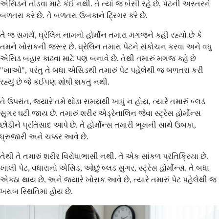
એસિડને તોડવા માટે કંઈ નથી. તે ત્યાં જ બેસી રહે છે, પેટની અસ્તરને
બળતરા કરે છે. તે બળતરા ઉબકાને ટ્રિગર કરે છે.
તે જ સમયે, ઘ્રેલિન નામનો હોર્મોન તમારા મગજને કહી રહ્યો છે કે
તમને ખોરાકની જરૂર છે. ઘ્રેલિન તમારા પેટને સંકોચન કરવા અને વધુ
એસિડ બહાર કાઢવા માટે પણ બનાવે છે. તેથી તમારું મગજ કહે છે
"ખાઓ", પરંતુ તે બધા એસિડથી તમારું પેટ પહેલેથી જ બળતરા કરી
રહ્યું છે જે કંઈપણ શોષી શકતું નથી.
તે ઉપરાંત, જ્યારે તમે થોડા સમયથી ખાધું ન હોય, ત્યારે તમારું બ્લડ
સુગર ઘટી જાય છે. તમારું શરીર એડ્રેનાલિન જેવા સ્ટ્રેસ હોર્મોન્સ
છોડીને પ્રતિસાદ આપે છે. તે હોર્મોન્સ તમારી ભૂખની સાથે ઉબકા,
ધ્રુજારી અને ચક્કર આવે છે.
તેથી તે તમારું શરીર વિરોધાભાસી નથી. તે એક સાંકળ પ્રતિક્રિયા છે.
ખાલી પેટ, વધારાનો એસિડ, ઓછું બ્લડ સુગર, સ્ટ્રેસ હોર્મોન્સ. તે બધા
એકઠા થાય છે, અને જ્યારે ખોરાક આવે છે, ત્યારે તમારું પેટ પહેલેથી જ
ખરાબ સ્થિતિમાં હોય છે.