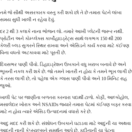
તમે જે સૌથી અસરકારક વસ્તુ કરી શકો છો તે છે તમારા પેટને લાંબા
સમય સુધી ખાલી ન રહેવા દેવું.
દર 2 થી 3 કલાકે નાના ભોજન લો. તમારે આખી પ્લેટની જરૂર નથી.
પ્રોટીન અને કોમ્પ્લેક્સ કાર્બોહાઇડ્રેટ્સ સાથે લગભગ 150 થી 200
કેલરી બ્લડ સુગરને સ્થિર રાખવા અને એસિડને કાર્ય કરવા માટે કંઈપણ
વિના વધતો અટકાવવા માટે પૂરતી છે.
દિવસભર પાણી પીવો. ડિહાઇડ્રેશન ઉબકાને વધુ ખરાબ બનાવે છે અને
ભૂખની નકલ કરી શકે છે. જો તમને ખાતરી ન હોય કે તમને ભૂખ લાગી છે
કે તરસ લાગી છે, તો પહેલા એક ગ્લાસ પાણી પીવો અને 10 મિનિટ રાહ
જુઓ.
ખાલી પેટ પર જાણીતા બળતરા કરનારા પદાર્થો ટાળો. કોફી, આલ્કોહોલ,
મસાલેદાર ખોરાક અને NSAIDs જ્યારે તમારા પેટમાં કંઈપણ બફર કરવા
માટે ન હોય ત્યારે એસિડ ઉત્પાદનમાં વધારો કરે છે.
આદુ મદદ કરી શકે છે. સંશોધન ઉબકાને ઘટાડવા માટે આદુની ચા અથવા
આદુની નાની કેપ્સ્યુલ્સને સમર્થન આપે છે. ફુદીનાની ચા પેટના