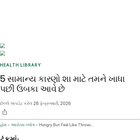
Benchmarks
Stories
FAQ
Sign up / Log in
HEALTH LIBRARY
5 સામાન્ય કારણો શા માટે તમને ખાધા
પછી ઉબકા આવે છે
છેલ્લે અપડેટ કરેલ
26 ફેબ્રુઆરી, 2026
હોમ
આરોગ્ય બ્લોગ
Hungry But Feel Like Throwing Up When I Eat
ટૂંકમાં: