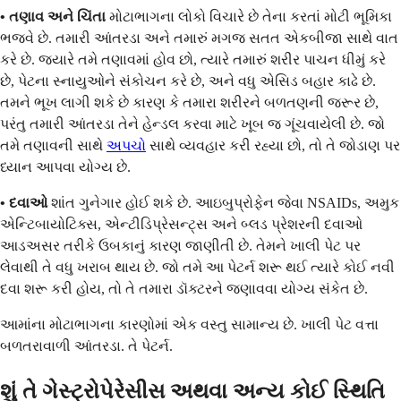
• તણાવ અને ચિંતા
મોટાભાગના લોકો વિચારે છે તેના કરતાં મોટી ભૂમિકા
ભજવે છે. તમારી આંતરડા અને તમારું મગજ સતત એકબીજા સાથે વાત
કરે છે. જ્યારે તમે તણાવમાં હોવ છો, ત્યારે તમારું શરીર પાચન ધીમું કરે
છે, પેટના સ્નાયુઓને સંકોચન કરે છે, અને વધુ એસિડ બહાર કાઢે છે.
તમને ભૂખ લાગી શકે છે કારણ કે તમારા શરીરને બળતણની જરૂર છે,
પરંતુ તમારી આંતરડા તેને હેન્ડલ કરવા માટે ખૂબ જ ગૂંચવાયેલી છે. જો
તમે તણાવની સાથે
અપચો
સાથે વ્યવહાર કરી રહ્યા છો, તો તે જોડાણ પર
ધ્યાન આપવા યોગ્ય છે.
• દવાઓ
શાંત ગુનેગાર હોઈ શકે છે. આઇબુપ્રોફેન જેવા NSAIDs, અમુક
એન્ટિબાયોટિક્સ, એન્ટીડિપ્રેસન્ટ્સ અને બ્લડ પ્રેશરની દવાઓ
આડઅસર તરીકે ઉબકાનું કારણ જાણીતી છે. તેમને ખાલી પેટ પર
લેવાથી તે વધુ ખરાબ થાય છે. જો તમે આ પેટર્ન શરૂ થઈ ત્યારે કોઈ નવી
દવા શરૂ કરી હોય, તો તે તમારા ડૉક્ટરને જણાવવા યોગ્ય સંકેત છે.
આમાંના મોટાભાગના કારણોમાં એક વસ્તુ સામાન્ય છે. ખાલી પેટ વત્તા
બળતરાવાળી આંતરડા. તે પેટર્ન.
શું તે ગેસ્ટ્રોપેરેસીસ અથવા અન્ય કોઈ સ્થિતિ