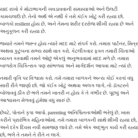
યાદ રાખો કે મોટાભાગની ખવડાવવાની સમસ્યાઓ અને ઉલટી
કામચલાઉ છે. તેનો અર્થ એ નથી કે તમે કંઈક ખોટું કરી રહ્યા છો.
બાળકો resilient હોય છે, અને તેમના શરીર દરરોજ શીખી રહ્યા છે અને
અનુકૂલન કરી રહ્યા છે.
જ્યારે તમને જરૂર હોય ત્યારે મદદ માટે સંપર્ક કરો. તમારા પાર્ટનર, મિત્ર
અથવા કુટુંબના સભ્ય સાથે વાત કરો. કેટલીકવાર ફક્ત તમારી ચિંતાઓ
વ્યક્ત કરવાથી તમને ઓછું એકલું અનુભવવામાં મદદ મળે છે. તમારા
બાળરોગ ચિકિત્સક પણ સાંભળવા અને માર્ગદર્શન આપવા માટે ત્યાં છે.
તમારી વૃત્તિ પર વિશ્વાસ કરો. તમે તમારા બાળકને અન્ય કોઈ કરતાં વધુ
સારી રીતે જાણો છો. જો કંઈક ખોટું અથવા અલગ લાગે, તો ડૉક્ટરને
બોલાવવું ઠીક છે ભલે તમને ખાતરી ન હોય કે તે ગંભીર છે. પૂછવું અને
આશ્વાસન મેળવવું હંમેશા વધુ સારું છે.
છેવટે, પોતાને કૃપા આપો. parenting અનિશ્ચિતતાઓથી ભરેલું છે, ખાસ
કરીને પ્રારંભિક મહિનાઓમાં. તમે તમારા બાળકની સાથે શીખી રહ્યા છો,
અને દરેક દિવસ નવી સમજણ લાવે છે. તમે એક અદ્ભુત કાર્ય કરી રહ્યા
છો, ભલે તે તમને તે રીતે ન લાગે.