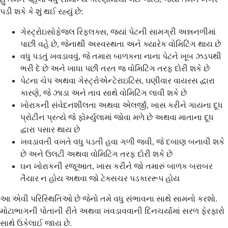
પડી શકે કે શું થઈ રહ્યું છે:
ગેસ્ટ્રોઇસોફેજલ રિફ્લક્સ, જ્યાં પેટની સામગ્રી અન્નનળીમાં
પાછી વહે છે, જેનાથી અસ્વસ્થતા અને ક્યારેક વોમિટિંગ થાય છે
વધુ પડતું ખવડાવવું, જે તમારા બાળકના નાના પેટને ખૂબ ઝડપથી
ભરી દે છે અને ખાધા પછી તરત જ વોમિટિંગ તરફ દોરી શકે છે
પેટના ચેપ અથવા ગેસ્ટ્રોએન્ટેરાઇટિસ, ઘણીવાર વાયરસ દ્વારા
કારણે, જે ઝાડા અને તાવ સાથે વોમિટિંગ લાવી શકે છે
ખોરાકની સંવેદનશીલતા અથવા એલર્જી, ખાસ કરીને ગાયના દૂધ
પ્રોટીન પ્રત્યે જે ફોર્મ્યુલામાં જોવા મળે છે અથવા માતાના દૂધ
દ્વારા પસાર થાય છે
ખવડાવતી વખતે વધુ પડતી હવા ગળી જવી, જે દબાણ બનાવી શકે
છે અને ઉલટી અથવા વોમિટિંગ તરફ દોરી શકે છે
ઘન ખોરાકની રજૂઆત, ખાસ કરીને જો તમારું બાળક બરાબર
તૈયાર ન હોય અથવા જો ટેક્સચર પડકારરૂપ હોય
આ એવી પરિસ્થિતિઓ છે જેનો તમે વધુ સંભાવના સાથે સામનો કરશો.
મોટાભાગની પોતાની રીતે અથવા ખવડાવવાની દિનચર્યામાં સરળ ફેરફારો
સાથે ઉકેલાઈ જાય છે.