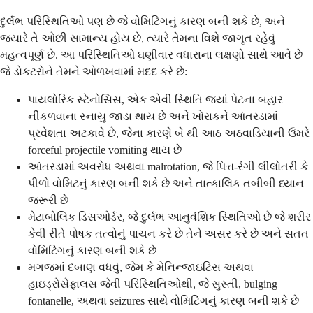
દુર્લભ પરિસ્થિતિઓ પણ છે જે વોમિટિંગનું કારણ બની શકે છે, અને
જ્યારે તે ઓછી સામાન્ય હોય છે, ત્યારે તેમના વિશે જાગૃત રહેવું
મહત્વપૂર્ણ છે. આ પરિસ્થિતિઓ ઘણીવાર વધારાના લક્ષણો સાથે આવે છે
જે ડોકટરોને તેમને ઓળખવામાં મદદ કરે છે:
પાયલોરિક સ્ટેનોસિસ, એક એવી સ્થિતિ જ્યાં પેટના બહાર
નીકળવાના સ્નાયુ જાડા થાય છે અને ખોરાકને આંતરડામાં
પ્રવેશતા અટકાવે છે, જેના કારણે બે થી આઠ અઠવાડિયાની ઉંમરે
forceful projectile vomiting થાય છે
આંતરડામાં અવરોધ અથવા malrotation, જે પિત્ત-રંગી લીલોતરી કે
પીળો વોમિટનું કારણ બની શકે છે અને તાત્કાલિક તબીબી ધ્યાન
જરૂરી છે
મેટાબોલિક ડિસઓર્ડર, જે દુર્લભ આનુવંશિક સ્થિતિઓ છે જે શરીર
કેવી રીતે પોષક તત્વોનું પાચન કરે છે તેને અસર કરે છે અને સતત
વોમિટિંગનું કારણ બની શકે છે
મગજમાં દબાણ વધવું, જેમ કે મેનિન્જાઇટિસ અથવા
હાઇડ્રોસેફાલસ જેવી પરિસ્થિતિઓથી, જે સુસ્તી, bulging
fontanelle, અથવા seizures સાથે વોમિટિંગનું કારણ બની શકે છે