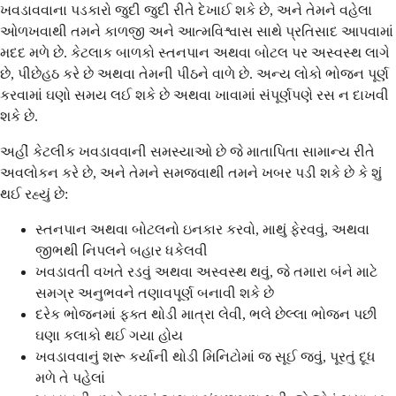
ખવડાવવાના પડકારો જુદી જુદી રીતે દેખાઈ શકે છે, અને તેમને વહેલા
ઓળખવાથી તમને કાળજી અને આત્મવિશ્વાસ સાથે પ્રતિસાદ આપવામાં
મદદ મળે છે. કેટલાક બાળકો સ્તનપાન અથવા બોટલ પર અસ્વસ્થ લાગે
છે, પીછેહઠ કરે છે અથવા તેમની પીઠને વાળે છે. અન્ય લોકો ભોજન પૂર્ણ
કરવામાં ઘણો સમય લઈ શકે છે અથવા ખાવામાં સંપૂર્ણપણે રસ ન દાખવી
શકે છે.
અહીં કેટલીક ખવડાવવાની સમસ્યાઓ છે જે માતાપિતા સામાન્ય રીતે
અવલોકન કરે છે, અને તેમને સમજવાથી તમને ખબર પડી શકે છે કે શું
થઈ રહ્યું છે:
સ્તનપાન અથવા બોટલનો ઇનકાર કરવો, માથું ફેરવવું, અથવા
જીભથી નિપલને બહાર ધકેલવી
ખવડાવતી વખતે રડવું અથવા અસ્વસ્થ થવું, જે તમારા બંને માટે
સમગ્ર અનુભવને તણાવપૂર્ણ બનાવી શકે છે
દરેક ભોજનમાં ફક્ત થોડી માત્રા લેવી, ભલે છેલ્લા ભોજન પછી
ઘણા કલાકો થઈ ગયા હોય
ખવડાવવાનું શરૂ કર્યાની થોડી મિનિટોમાં જ સૂઈ જવું, પૂરતું દૂધ
મળે તે પહેલાં