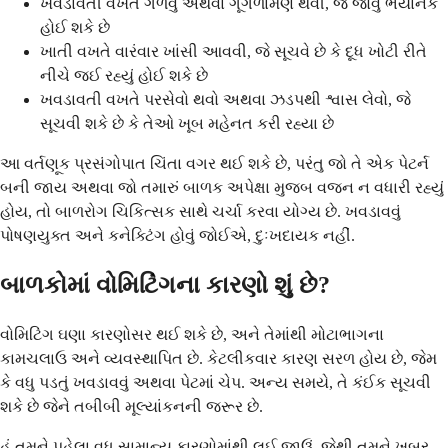
ખવડાવતી વખતે ગળવું અથવા ગૂંગળામણ થવી, જે જોવું ભયાનક
હોઈ શકે છે
ખાતી વખતે વારંવાર ખાંસી આવવી, જે સૂચવે છે કે દૂધ ખોટી રીતે
નીચે જઈ રહ્યું હોઈ શકે છે
ખવડાવતી વખતે પરસેવો થવો અથવા ઝડપથી શ્વાસ લેવો, જે
સૂચવી શકે છે કે તેઓ ખૂબ મહેનત કરી રહ્યા છે
આ વર્તણૂક પ્રસંગોપાત ચિંતા વગર થઈ શકે છે, પરંતુ જો તે એક પેટર્ન
બની જાય અથવા જો તમારું બાળક અપેક્ષા મુજબ વજન ન વધારી રહ્યું
હોય, તો બાળરોગ ચિકિત્સક સાથે ચર્ચા કરવા યોગ્ય છે. ખવડાવવું
પોષણયુક્ત અને કનેક્ટિંગ હોવું જોઈએ, દુઃખદાયક નહીં.
બાળકોમાં વોમિટિંગના કારણો શું છે?
વોમિટિંગ ઘણા કારણોસર થઈ શકે છે, અને તેમાંથી મોટાભાગના
કામચલાઉ અને વ્યવસ્થાપિત છે. કેટલીકવાર કારણ સરળ હોય છે, જેમ
કે વધુ પડતું ખવડાવવું અથવા પેટમાં ચેપ. અન્ય સમયે, તે કંઈક સૂચવી
શકે છે જેને તબીબી મૂલ્યાંકનની જરૂર છે.
હું તમને પહેલા વધુ સામાન્ય કારણોમાંથી લઈ જાઉં, જેથી તમને ખબર