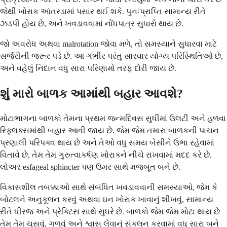
જેથી ખોરાક આંતરડામાં પસાર થઈ શકે. પુનઃપ્રાપ્તિ સામાન્ય રીતે
ઝડપી હોય છે, અને ખવડાવવામાં નોંધપાત્ર સુધારો થાય છે.
જો અવરોધ અથવા malrotation જોવા મળે, તો સમસ્યાને સુધારવા માટે
સર્જરીની જરૂર પડે છે. આ ગંભીર પરંતુ સારવાર યોગ્ય પરિસ્થિતિઓ છે,
અને વહેલું નિદાન વધુ સારા પરિણામો તરફ દોરી જાય છે.
શું મારો બાળક આમાંથી બહાર આવશે?
મોટાભાગના બાળકો તેમના પ્રથમ જન્મદિવસ સુધીમાં ઉલટી અને હળવા
રિફ્લક્સમાંથી બહાર આવી જાય છે. જેમ જેમ તમારા બાળકની પાચન
પ્રણાલી પરિપક્વ થાય છે અને તેઓ વધુ સમય બેસીને ઉભા રહેવામાં
વિતાવે છે, તેમ તેમ ગુરુત્વાકર્ષણ ખોરાકને નીચે રાખવામાં મદદ કરે છે.
લોઅર esfageal sphincter પણ ઉંમર સાથે મજબૂત બને છે.
વિકાસશીલ તબક્કાઓ સાથે સંબંધિત ખવડાવવાની સમસ્યાઓ, જેમ કે
બોટલને અનુકૂલન કરવું અથવા ઘન ખોરાક ખાવાનું શીખવું, સામાન્ય
રીતે ધીરજ અને પ્રેક્ટિસ સાથે સુધરે છે. બાળકો જેમ જેમ મોટા થાય છે
તેમ તેમ ચૂસવું, ગળવું અને શ્વાસ લેવાનું સંકલન કરવામાં વધુ સારા બને