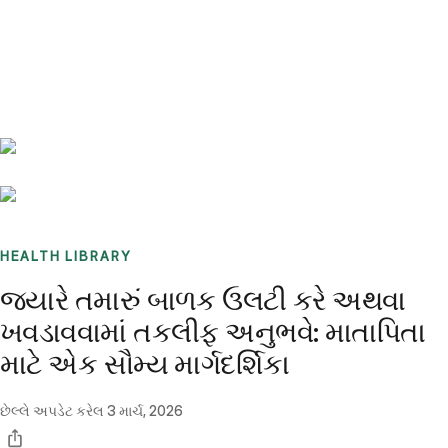
Benchmarks
Stories
FAQ
Sign up / Log in
HEALTH LIBRARY
જ્યારે તમારું બાળક ઉલટી કરે અથવા
ખવડાવવામાં તકલીફ અનુભવે: માતાપિતા
માટે એક સૌમ્ય માર્ગદર્શિકા
છેલ્લે અપડેટ કરેલ
3 માર્ચ, 2026