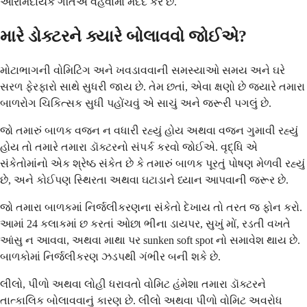
આરામદાયક ગતિએ વહેવામાં મદદ કરે છે.
મારે ડોક્ટરને ક્યારે બોલાવવો જોઈએ?
મોટાભાગની વોમિટિંગ અને ખવડાવવાની સમસ્યાઓ સમય અને ઘરે
સરળ ફેરફારો સાથે સુધરી જાય છે. તેમ છતાં, એવા ક્ષણો છે જ્યારે તમારા
બાળરોગ ચિકિત્સક સુધી પહોંચવું એ સાચું અને જરૂરી પગલું છે.
જો તમારું બાળક વજન ન વધારી રહ્યું હોય અથવા વજન ગુમાવી રહ્યું
હોય તો તમારે તમારા ડૉક્ટરનો સંપર્ક કરવો જોઈએ. વૃદ્ધિ એ
સંકેતોમાંનો એક શ્રેષ્ઠ સંકેત છે કે તમારું બાળક પૂરતું પોષણ મેળવી રહ્યું
છે, અને કોઈપણ સ્થિરતા અથવા ઘટાડાને ધ્યાન આપવાની જરૂર છે.
જો તમારા બાળકમાં નિર્જલીકરણના સંકેતો દેખાય તો તરત જ ફોન કરો.
આમાં 24 કલાકમાં છ કરતાં ઓછા ભીના ડાયપર, સુખું મોં, રડતી વખતે
આંસુ ન આવવા, અથવા માથા પર sunken soft spot નો સમાવેશ થાય છે.
બાળકોમાં નિર્જલીકરણ ઝડપથી ગંભીર બની શકે છે.
લીલો, પીળો અથવા લોહી ધરાવતો વોમિટ હંમેશા તમારા ડૉક્ટરને
તાત્કાલિક બોલાવવાનું કારણ છે. લીલો અથવા પીળો વોમિટ અવરોધ