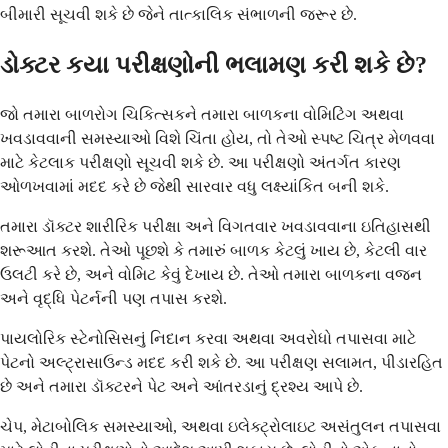
બીમારી સૂચવી શકે છે જેને તાત્કાલિક સંભાળની જરૂર છે.
ડોક્ટર કયા પરીક્ષણોની ભલામણ કરી શકે છે?
જો તમારા બાળરોગ ચિકિત્સકને તમારા બાળકના વોમિટિંગ અથવા
ખવડાવવાની સમસ્યાઓ વિશે ચિંતા હોય, તો તેઓ સ્પષ્ટ ચિત્ર મેળવવા
માટે કેટલાક પરીક્ષણો સૂચવી શકે છે. આ પરીક્ષણો અંતર્ગત કારણ
ઓળખવામાં મદદ કરે છે જેથી સારવાર વધુ લક્ષ્યાંકિત બની શકે.
તમારા ડૉક્ટર શારીરિક પરીક્ષા અને વિગતવાર ખવડાવવાના ઇતિહાસથી
શરૂઆત કરશે. તેઓ પૂછશે કે તમારું બાળક કેટલું ખાય છે, કેટલી વાર
ઉલટી કરે છે, અને વોમિટ કેવું દેખાય છે. તેઓ તમારા બાળકના વજન
અને વૃદ્ધિ પેટર્નની પણ તપાસ કરશે.
પાયલોરિક સ્ટેનોસિસનું નિદાન કરવા અથવા અવરોધો તપાસવા માટે
પેટનો અલ્ટ્રાસાઉન્ડ મદદ કરી શકે છે. આ પરીક્ષણ સલામત, પીડારહિત
છે અને તમારા ડૉક્ટરને પેટ અને આંતરડાનું દ્રશ્ય આપે છે.
ચેપ, મેટાબોલિક સમસ્યાઓ, અથવા ઇલેક્ટ્રોલાઇટ અસંતુલન તપાસવા