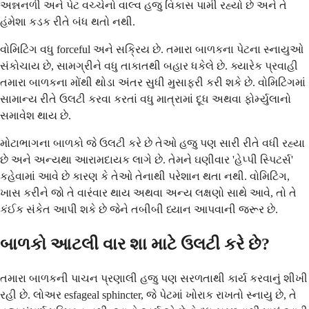
અન્નનળી અને પેટ વચ્ચેનો વાલ્વ હજુ વિકાસ પામી રહ્યો છે અને તે
હંમેશા કડક રીતે બંધ થતો નથી.
વોમિટિંગ વધુ forceful અને સક્રિય છે. તમારા બાળકના પેટના સ્નાયુઓ
સંકોચાય છે, સામગ્રીને વધુ તાકાતથી બહાર ધકેલે છે. ક્યારેક પ્રવાહી
તમારા બાળકના મોંથી થોડા અંતર સુધી મુસાફરી કરી શકે છે. વોમિટિંગમાં
સામાન્ય રીતે ઉલટી કરવા કરતાં વધુ માત્રામાં દૂધ અથવા ફોર્મ્યુલાનો
સમાવેશ થાય છે.
મોટાભાગના બાળકો જે ઉલટી કરે છે તેઓ હજુ પણ સારી રીતે વધી રહ્યા
છે અને અન્યથા આરામદાયક લાગે છે. તેમને ઘણીવાર 'હેપ્પી સ્પિટર્સ'
કહેવામાં આવે છે કારણ કે તેઓ તેનાથી પરેશાન થતા નથી. વોમિટિંગ,
ખાસ કરીને જો તે વારંવાર થાય અથવા અન્ય લક્ષણો સાથે આવે, તો તે
કંઈક સંકેત આપી શકે છે જેને તબીબી ધ્યાન આપવાની જરૂર છે.
બાળકો આટલી વાર શા માટે ઉલટી કરે છે?
તમારા બાળકની પાચન પ્રણાલી હજુ પણ સરળતાથી કાર્ય કરવાનું શીખી
રહી છે. લોઅર esfageal sphincter, જે પેટમાં ખોરાક રાખતો સ્નાયુ છે, તે