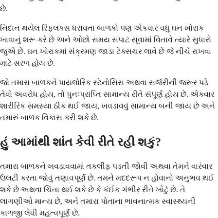
છે.
નિદાન થયેલ રિફ્લક્સ ધરાવતા બાળકો પણ એકવાર વધુ ઘન ખોરાક
ખાવાનું શરૂ કરે છે અને ઓછો સમય સપાટ સૂવામાં વિતાવે ત્યારે સુધારો
જુએ છે. ઘન ખોરાકમાં સંક્રમણ જાડા ટેક્સચર લાવે છે જે નીચે રાખવા
માટે સરળ હોય છે.
જો તમારા બાળકને પાયલોરિક સ્ટેનોસિસ અથવા સર્જરીની જરૂર પડે
તેવો અવરોધ હોય, તો પુનઃપ્રાપ્તિ સામાન્ય રીતે સંપૂર્ણ હોય છે. એકવાર
શારીરિક સમસ્યા ઠીક થઈ જાય, ખવડાવવું સામાન્ય બની જાય છે અને
તમારું બાળક વિકાસ કરી શકે છે.
હું આમાંથી શાંત કેવી રીતે રહી શકું?
તમારા બાળકને ખવડાવવામાં તકલીફ પડતી જોવી અથવા તેમને વારંવાર
ઉલટી કરતા જોવું તણાવપૂર્ણ છે. તમને મદદરૂપ ન હોવાનો અનુભવ થઈ
શકે છે અથવા ચિંતા થઈ શકે છે કે કંઈક ગંભીર રીતે ખોટું છે. તે
લાગણીઓ માન્ય છે, અને તમારા પોતાના ભાવનાત્મક સ્વાસ્થ્યની
કાળજી લેવી મહત્વપૂર્ણ છે.