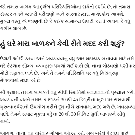
જો તમારું બાળક આ દુર્લભ પરિસ્થિતિઓના સંકેતો દર્શાવે છે, તો તમારા
ડૉક્ટર તમને જરૂરી પરીક્ષણો અને સારવાર દ્વારા માર્ગદર્શન આપશે.
મુખ્ય વસ્તુ એ જાણવી છે કે કંઈક સામાન્ય ઉલટી કરતાં અલગ કે વધુ
ગંભીર લાગે છે.
હું ઘરે મારા બાળકને કેવી રીતે મદદ કરી શકું?
ઉલટી ઓછી કરવા અને ખવડાવવાનું વધુ આરામદાયક બનાવવા માટે તમે
ઘરે કેટલાક સૌમ્ય, વ્યવહારુ પગલાં લઈ શકો છો. નાના ગોઠવણો ઘણીવાર
મોટો તફાવત લાવે છે, અને તે તમને પરિસ્થિતિ પર વધુ નિયંત્રણ
મેળવવામાં મદદ કરે છે.
સૌ પ્રથમ, તમારા બાળકને વધુ સીધી સ્થિતિમાં ખવડાવવાનો પ્રયાસ કરો.
ખવડાવતી વખતે તમારા બાળકને 30 થી 45 ડિગ્રીના ખૂણા પર રાખવાથી
ગુરુત્વાકર્ષણનો ઉપયોગ કરીને દૂધ નીચે રાખવામાં મદદ મળે છે. ખવડાવ્યા
પછી, તેમને સપાટ મૂકતા પહેલા 20 થી 30 મિનિટ સુધી બાળકને સીધું
રાખો.
આગળ, નાના, વધુ વારંવાર ભોજન ઓફર કરો. ખૂબ ભરેલું પેટ દૂધ પાછું