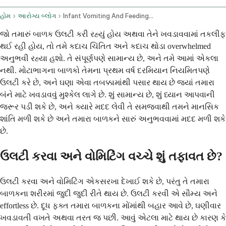
હોમ
આરોગ્ય બ્લોગ
Infant Vomiting And Feeding Issues Management And When To Seek Help
જો તમારું બાળક ઉલટી કરી રહ્યું હોય અથવા તેને ખવડાવવામાં તકલીફ
થઈ રહી હોય, તો તમે કદાચ ચિંતિત અને કદાચ થોડા overwhelmed
અનુભવી રહ્યા હશો. તે સંપૂર્ણપણે સામાન્ય છે, અને તમે આમાં એકલા
નથી. મોટાભાગના બાળકો તેમના પ્રથમ વર્ષ દરમિયાન નિયમિતપણે
ઉલટી કરે છે, અને ઘણા એવા તબક્કામાંથી પસાર થાય છે જ્યાં તમારા
બંને માટે ખવડાવવું મુશ્કેલ લાગે છે. શું સામાન્ય છે, શું ધ્યાન આપવાની
જરૂર પડી શકે છે, અને ક્યારે મદદ લેવી તે સમજવાથી તમને માનસિક
શાંતિ મળી શકે છે અને તમારા બાળકને સારું અનુભવવામાં મદદ મળી શકે
છે.
ઉલટી કરવા અને વોમિટિંગ વચ્ચે શું તફાવત છે?
ઉલટી કરવા અને વોમિટિંગ એકસરખા દેખાઈ શકે છે, પરંતુ તે તમારા
બાળકના શરીરમાં જુદી જુદી રીતે થાય છે. ઉલટી કરવી એ સૌમ્ય અને
effortless છે. દૂધ ફક્ત તમારા બાળકના મોંમાંથી બહાર આવે છે, ઘણીવાર
ખવડાવતી વખતે અથવા તરત જ પછી. આવું એટલા માટે થાય છે કારણ કે