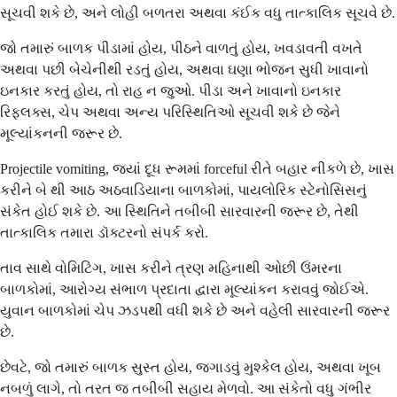
સૂચવી શકે છે, અને લોહી બળતરા અથવા કંઈક વધુ તાત્કાલિક સૂચવે છે.
જો તમારું બાળક પીડામાં હોય, પીઠને વાળતું હોય, ખવડાવતી વખતે
અથવા પછી બેચેનીથી રડતું હોય, અથવા ઘણા ભોજન સુધી ખાવાનો
ઇનકાર કરતું હોય, તો રાહ ન જુઓ. પીડા અને ખાવાનો ઇનકાર
રિફ્લક્સ, ચેપ અથવા અન્ય પરિસ્થિતિઓ સૂચવી શકે છે જેને
મૂલ્યાંકનની જરૂર છે.
Projectile vomiting, જ્યાં દૂધ રૂમમાં forceful રીતે બહાર નીકળે છે, ખાસ
કરીને બે થી આઠ અઠવાડિયાના બાળકોમાં, પાયલોરિક સ્ટેનોસિસનું
સંકેત હોઈ શકે છે. આ સ્થિતિને તબીબી સારવારની જરૂર છે, તેથી
તાત્કાલિક તમારા ડૉક્ટરનો સંપર્ક કરો.
તાવ સાથે વોમિટિંગ, ખાસ કરીને ત્રણ મહિનાથી ઓછી ઉંમરના
બાળકોમાં, આરોગ્ય સંભાળ પ્રદાતા દ્વારા મૂલ્યાંકન કરાવવું જોઈએ.
યુવાન બાળકોમાં ચેપ ઝડપથી વધી શકે છે અને વહેલી સારવારની જરૂર
છે.
છેવટે, જો તમારું બાળક સુસ્ત હોય, જગાડવું મુશ્કેલ હોય, અથવા ખૂબ
નબળું લાગે, તો તરત જ તબીબી સહાય મેળવો. આ સંકેતો વધુ ગંભીર