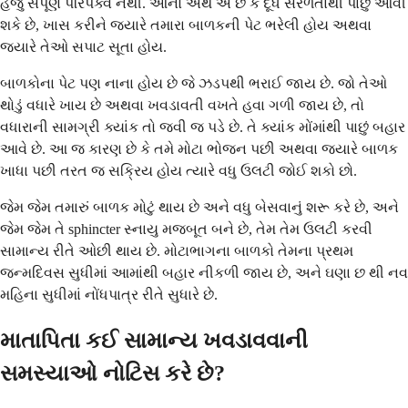
હજુ સંપૂર્ણ પરિપક્વ નથી. આનો અર્થ એ છે કે દૂધ સરળતાથી પાછું આવી
શકે છે, ખાસ કરીને જ્યારે તમારા બાળકની પેટ ભરેલી હોય અથવા
જ્યારે તેઓ સપાટ સૂતા હોય.
બાળકોના પેટ પણ નાના હોય છે જે ઝડપથી ભરાઈ જાય છે. જો તેઓ
થોડું વધારે ખાય છે અથવા ખવડાવતી વખતે હવા ગળી જાય છે, તો
વધારાની સામગ્રી ક્યાંક તો જવી જ પડે છે. તે ક્યાંક મોંમાંથી પાછું બહાર
આવે છે. આ જ કારણ છે કે તમે મોટા ભોજન પછી અથવા જ્યારે બાળક
ખાધા પછી તરત જ સક્રિય હોય ત્યારે વધુ ઉલટી જોઈ શકો છો.
જેમ જેમ તમારું બાળક મોટું થાય છે અને વધુ બેસવાનું શરૂ કરે છે, અને
જેમ જેમ તે sphincter સ્નાયુ મજબૂત બને છે, તેમ તેમ ઉલટી કરવી
સામાન્ય રીતે ઓછી થાય છે. મોટાભાગના બાળકો તેમના પ્રથમ
જન્મદિવસ સુધીમાં આમાંથી બહાર નીકળી જાય છે, અને ઘણા છ થી નવ
મહિના સુધીમાં નોંધપાત્ર રીતે સુધારે છે.
માતાપિતા કઈ સામાન્ય ખવડાવવાની
સમસ્યાઓ નોટિસ કરે છે?