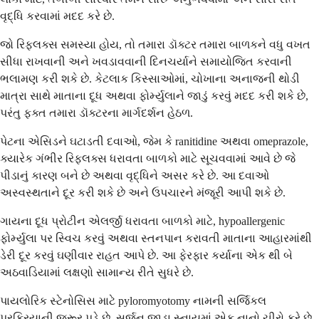
વૃદ્ધિ કરવામાં મદદ કરે છે.
જો રિફ્લક્સ સમસ્યા હોય, તો તમારા ડૉક્ટર તમારા બાળકને વધુ વખત
સીધા રાખવાની અને ખવડાવવાની દિનચર્યાને સમાયોજિત કરવાની
ભલામણ કરી શકે છે. કેટલાક કિસ્સાઓમાં, ચોખાના અનાજની થોડી
માત્રા સાથે માતાના દૂધ અથવા ફોર્મ્યુલાને જાડું કરવું મદદ કરી શકે છે,
પરંતુ ફક્ત તમારા ડૉક્ટરના માર્ગદર્શન હેઠળ.
પેટના એસિડને ઘટાડતી દવાઓ, જેમ કે ranitidine અથવા omeprazole,
ક્યારેક ગંભીર રિફ્લક્સ ધરાવતા બાળકો માટે સૂચવવામાં આવે છે જે
પીડાનું કારણ બને છે અથવા વૃદ્ધિને અસર કરે છે. આ દવાઓ
અસ્વસ્થતાને દૂર કરી શકે છે અને ઉપચારને મંજૂરી આપી શકે છે.
ગાયના દૂધ પ્રોટીન એલર્જી ધરાવતા બાળકો માટે, hypoallergenic
ફોર્મ્યુલા પર સ્વિચ કરવું અથવા સ્તનપાન કરાવતી માતાના આહારમાંથી
ડેરી દૂર કરવું ઘણીવાર રાહત આપે છે. આ ફેરફાર કર્યાના એક થી બે
અઠવાડિયામાં લક્ષણો સામાન્ય રીતે સુધરે છે.
પાયલોરિક સ્ટેનોસિસ માટે pyloromyotomy નામની સર્જિકલ
પ્રક્રિયાની જરૂર પડે છે. સર્જન જાડા સ્નાયુમાં એક નાનો ચીરો કરે છે