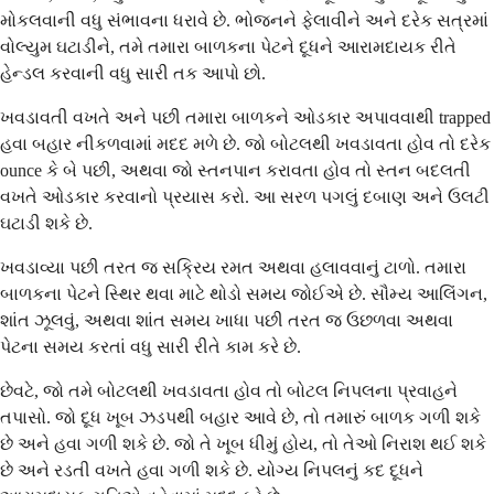
મોકલવાની વધુ સંભાવના ધરાવે છે. ભોજનને ફેલાવીને અને દરેક સત્રમાં
વોલ્યુમ ઘટાડીને, તમે તમારા બાળકના પેટને દૂધને આરામદાયક રીતે
હેન્ડલ કરવાની વધુ સારી તક આપો છો.
ખવડાવતી વખતે અને પછી તમારા બાળકને ઓડકાર અપાવવાથી trapped
હવા બહાર નીકળવામાં મદદ મળે છે. જો બોટલથી ખવડાવતા હોવ તો દરેક
ounce કે બે પછી, અથવા જો સ્તનપાન કરાવતા હોવ તો સ્તન બદલતી
વખતે ઓડકાર કરવાનો પ્રયાસ કરો. આ સરળ પગલું દબાણ અને ઉલટી
ઘટાડી શકે છે.
ખવડાવ્યા પછી તરત જ સક્રિય રમત અથવા હલાવવાનું ટાળો. તમારા
બાળકના પેટને સ્થિર થવા માટે થોડો સમય જોઈએ છે. સૌમ્ય આલિંગન,
શાંત ઝૂલવું, અથવા શાંત સમય ખાધા પછી તરત જ ઉછળવા અથવા
પેટના સમય કરતાં વધુ સારી રીતે કામ કરે છે.
છેવટે, જો તમે બોટલથી ખવડાવતા હોવ તો બોટલ નિપલના પ્રવાહને
તપાસો. જો દૂધ ખૂબ ઝડપથી બહાર આવે છે, તો તમારું બાળક ગળી શકે
છે અને હવા ગળી શકે છે. જો તે ખૂબ ધીમું હોય, તો તેઓ નિરાશ થઈ શકે
છે અને રડતી વખતે હવા ગળી શકે છે. યોગ્ય નિપલનું કદ દૂધને