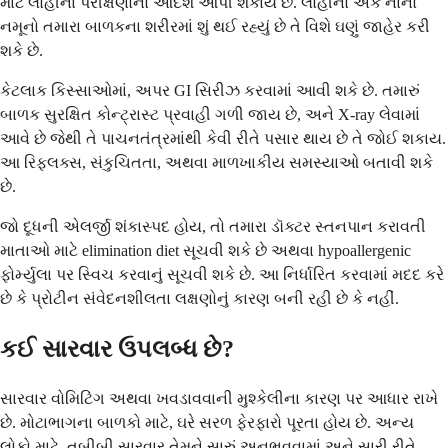
માટે લોહીના પરીક્ષણોનો આદેશ આપી શકાય છે. લોહીનો એક નાનો
નમૂનો તમારા બાળકના શરીરમાં શું થઈ રહ્યું છે તે વિશે ઘણું જાહેર કરી
શકે છે.
કેટલાક કિસ્સાઓમાં, અપર GI સિરીઝ કરવામાં આવી શકે છે. તમારું
બાળક સુરક્ષિત કોન્ટ્રાસ્ટ પ્રવાહી ગળી જાય છે, અને X-ray લેવામાં
આવે છે જેથી તે પાચનતંત્રમાંથી કેવી રીતે પસાર થાય છે તે જોઈ શકાય.
આ રિફ્લક્સ, સંકુચિતતા, અથવા માળખાકીય સમસ્યાઓ બતાવી શકે
છે.
જો દૂધની એલર્જી શંકાસ્પદ હોય, તો તમારા ડૉક્ટર સ્તનપાન કરાવતી
માતાઓ માટે elimination diet સૂચવી શકે છે અથવા hypoallergenic
ફોર્મ્યુલા પર સ્વિચ કરવાનું સૂચવી શકે છે. આ નિર્ધારિત કરવામાં મદદ કરે
છે કે પ્રોટીન સંવેદનશીલતા લક્ષણોનું કારણ બની રહી છે કે નહીં.
કઈ સારવાર ઉપલબ્ધ છે?
સારવાર વોમિટિંગ અથવા ખવડાવવાની મુશ્કેલીના કારણ પર આધાર રાખે
છે. મોટાભાગના બાળકો માટે, ઘરે સરળ ફેરફારો પૂરતા હોય છે. અન્ય
લોકો માટે, તબીબી સારવાર તેમને સારું અનુભવવામાં અને સારી રીતે