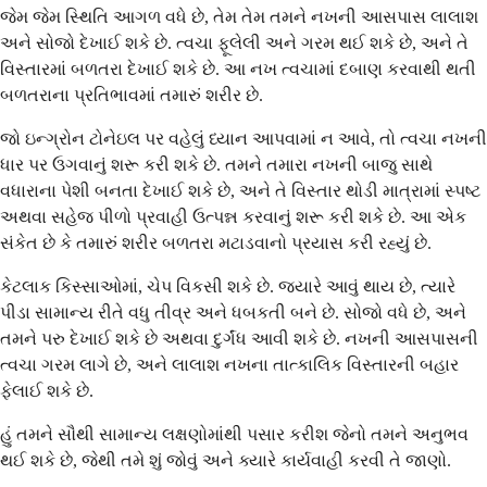
જેમ જેમ સ્થિતિ આગળ વધે છે, તેમ તેમ તમને નખની આસપાસ લાલાશ
અને સોજો દેખાઈ શકે છે. ત્વચા ફૂલેલી અને ગરમ થઈ શકે છે, અને તે
વિસ્તારમાં બળતરા દેખાઈ શકે છે. આ નખ ત્વચામાં દબાણ કરવાથી થતી
બળતરાના પ્રતિભાવમાં તમારું શરીર છે.
જો ઇન્ગ્રોન ટોનેઇલ પર વહેલું ધ્યાન આપવામાં ન આવે, તો ત્વચા નખની
ધાર પર ઉગવાનું શરૂ કરી શકે છે. તમને તમારા નખની બાજુ સાથે
વધારાના પેશી બનતા દેખાઈ શકે છે, અને તે વિસ્તાર થોડી માત્રામાં સ્પષ્ટ
અથવા સહેજ પીળો પ્રવાહી ઉત્પન્ન કરવાનું શરૂ કરી શકે છે. આ એક
સંકેત છે કે તમારું શરીર બળતરા મટાડવાનો પ્રયાસ કરી રહ્યું છે.
કેટલાક કિસ્સાઓમાં, ચેપ વિકસી શકે છે. જ્યારે આવું થાય છે, ત્યારે
પીડા સામાન્ય રીતે વધુ તીવ્ર અને ધબકતી બને છે. સોજો વધે છે, અને
તમને પરુ દેખાઈ શકે છે અથવા દુર્ગંધ આવી શકે છે. નખની આસપાસની
ત્વચા ગરમ લાગે છે, અને લાલાશ નખના તાત્કાલિક વિસ્તારની બહાર
ફેલાઈ શકે છે.
હું તમને સૌથી સામાન્ય લક્ષણોમાંથી પસાર કરીશ જેનો તમને અનુભવ
થઈ શકે છે, જેથી તમે શું જોવું અને ક્યારે કાર્યવાહી કરવી તે જાણો.