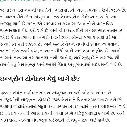
જ્યારે તમારા નખની ધાર તેની આસપાસની નરમ ત્વચામાં ઉગી જાય છે,
સામાન્ય રીતે મોટા અંગૂઠા પર, ત્યારે ઇન્ગ્રોન ટોનેઇલ થાય છે. આ
નજીવું લાગે છે, પરંતુ જો સારવાર ન કરવામાં આવે તો તે વાસ્તવિક
અસ્વસ્થતા પેદા કરી શકે છે અને ચેપ તરફ દોરી શકે છે. સારા સમાચાર
એ છે કે મોટાભાગના ઇન્ગ્રોન ટોનેઇલને સૌમ્ય સંભાળ સાથે ઘરે જ
સંચાલિત કરી શકાય છે, અને જ્યારે તેમને તબીબી ધ્યાન આપવાની
જરૂર હોય ત્યારે પણ, સારવાર સીધી અને અસરકારક હોય છે. આનો
સામનો કરવામાં તમે એકલા નથી, અને શું થઈ રહ્યું છે તે સમજવાથી
તમને વધુ નિયંત્રણ અને ઓછી ચિંતા અનુભવવામાં મદદ મળી શકે છે.
ઇન્ગ્રોન ટોનેઇલ કેવું લાગે છે?
પ્રથમ સંકેત ઘણીવાર તમારા અંગૂઠાના નખની એક અથવા બંને
બાજુઓની નાજુકતા હોય છે. જ્યારે તમે તે વિસ્તાર પર દબાણ કરો છો
અથવા જ્યારે તમારો જૂતો તેના પર ઘસાય છે ત્યારે તમને આ દેખાઈ શકે
છે. તમારા નખની આસપાસની ત્વચા સ્પર્શ માટે દુઃખદાયક લાગે છે, અને
ચાલવાથી અથવા બંધ જૂતા પહેરવાથી તે વધુ ખરાબ થઈ શકે છે.