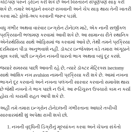
કોઈપણ પરુને ડ્રેઇન કરી શકે છે અને વિસ્તારને સંપૂર્ણપણે સાફ કરી
શકે છે. તમારે અંગૂઠાને સ્વચ્છ રાખવાની અને ચેપ સાફ થાય તેની ખાતરી
કરવા માટે ફોલો-અપ કરવાની જરૂર પડશે.
વધુ ગંભીર અથવા વારંવાર ઇન્ગ્રોન ટોનેઇલ માટે, એક નાની સર્જીકલ
પ્રક્રિયાની ભલામણ કરવામાં આવી શકે છે. આ સામાન્ય રીતે સ્થાનિક
એનેસ્થેસિયા સાથે ઓફિસમાં જ કરવામાં આવે છે, તેથી તમને પ્રક્રિયા
દરમિયાન પીડા અનુભવાશે નહીં. ડૉક્ટર ઇન્જેક્શન વડે તમારા અંગૂઠાને
સુન્ન કરશે, પછી ઇન્ગ્રોન નખની ધારનો ભાગ અથવા બધું દૂર કરશે.
જ્યારે સમસ્યા પાછી આવતી રહે છે, ત્યારે ડૉક્ટર મેટ્રિક્સ isectomy
સાથે આંશિક નખ avulsion નામની પ્રક્રિયા કરી શકે છે. આમાં નખના
ભાગને દૂર કરવાનો અને નખના પલંગની સારવાર કરવાનો સમાવેશ થાય
છે જેથી નખનો તે ભાગ પાછો ન ઉગે. આ રૂઢિચુસ્ત ઉપચારો કામ ન કર્યા
હોય તો કાયમી રાહત આપી શકે છે.
અહીં તમે તમારા ઇન્ગ્રોન ટોનેઇલની ગંભીરતાના આધારે તબીબી
સારવારમાંથી શું અપેક્ષા રાખી શકો છો.
નખની વૃદ્ધિની ડિગ્રીનું મૂલ્યાંકન કરવા અને ચેપના સંકેતો