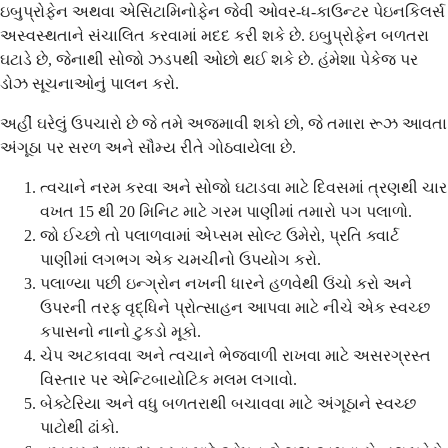
ઇબુપ્રોફેન અથવા એસિટામિનોફેન જેવી ઓવર-ધ-કાઉન્ટર પેઇનકિલર્સ
અસ્વસ્થતાને સંચાલિત કરવામાં મદદ કરી શકે છે. ઇબુપ્રોફેન બળતરા
ઘટાડે છે, જેનાથી સોજો ઝડપથી ઓછો થઈ શકે છે. હંમેશા પેકેજ પર
ડોઝ સૂચનાઓનું પાલન કરો.
અહીં ઘરેલું ઉપચારો છે જે તમે અજમાવી શકો છો, જે તમારા રૂઝ આવતા
અંગૂઠા પર સરળ અને સૌમ્ય રીતે ગોઠવાયેલા છે.
ત્વચાને નરમ કરવા અને સોજો ઘટાડવા માટે દિવસમાં ત્રણથી ચાર
વખત 15 થી 20 મિનિટ માટે ગરમ પાણીમાં તમારો પગ પલાળો.
જો ઈચ્છો તો પલાળવામાં એપ્સમ સોલ્ટ ઉમેરો, પ્રતિ ક્વાર્ટ
પાણીમાં લગભગ એક ચમચીનો ઉપયોગ કરો.
પલાળ્યા પછી ઇન્ગ્રોન નખની ધારને હળવેથી ઉંચો કરો અને
ઉપરની તરફ વૃદ્ધિને પ્રોત્સાહન આપવા માટે નીચે એક સ્વચ્છ
કપાસનો નાનો ટુકડો મૂકો.
ચેપ અટકાવવા અને ત્વચાને ભેજવાળી રાખવા માટે અસરગ્રસ્ત
વિસ્તાર પર એન્ટિબાયોટિક મલમ લગાવો.
બેક્ટેરિયા અને વધુ બળતરાથી બચાવવા માટે અંગૂઠાને સ્વચ્છ
પાટોથી ઢાંકો.