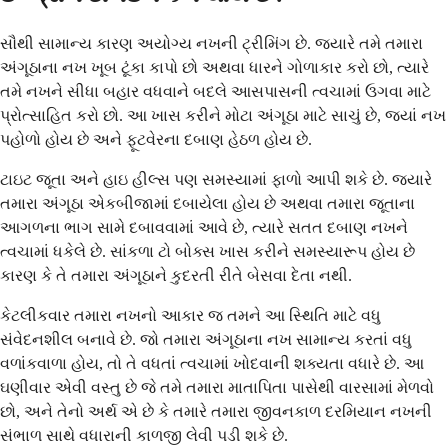
સૌથી સામાન્ય કારણ અયોગ્ય નખની ટ્રીમિંગ છે. જ્યારે તમે તમારા
અંગૂઠાના નખ ખૂબ ટૂંકા કાપો છો અથવા ધારને ગોળાકાર કરો છો, ત્યારે
તમે નખને સીધા બહાર વધવાને બદલે આસપાસની ત્વચામાં ઉગવા માટે
પ્રોત્સાહિત કરો છો. આ ખાસ કરીને મોટા અંગૂઠા માટે સાચું છે, જ્યાં નખ
પહોળો હોય છે અને ફૂટવેરના દબાણ હેઠળ હોય છે.
ટાઇટ જૂતા અને હાઇ હીલ્સ પણ સમસ્યામાં ફાળો આપી શકે છે. જ્યારે
તમારા અંગૂઠા એકબીજામાં દબાયેલા હોય છે અથવા તમારા જૂતાના
આગળના ભાગ સામે દબાવવામાં આવે છે, ત્યારે સતત દબાણ નખને
ત્વચામાં ધકેલે છે. સાંકળા ટો બોક્સ ખાસ કરીને સમસ્યારૂપ હોય છે
કારણ કે તે તમારા અંગૂઠાને કુદરતી રીતે બેસવા દેતા નથી.
કેટલીકવાર તમારા નખનો આકાર જ તમને આ સ્થિતિ માટે વધુ
સંવેદનશીલ બનાવે છે. જો તમારા અંગૂઠાના નખ સામાન્ય કરતાં વધુ
વળાંકવાળા હોય, તો તે વધતાં ત્વચામાં ખોદવાની શક્યતા વધારે છે. આ
ઘણીવાર એવી વસ્તુ છે જે તમે તમારા માતાપિતા પાસેથી વારસામાં મેળવો
છો, અને તેનો અર્થ એ છે કે તમારે તમારા જીવનકાળ દરમિયાન નખની
સંભાળ સાથે વધારાની કાળજી લેવી પડી શકે છે.