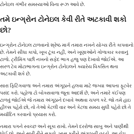
ટોનેઇલ ગંભીર સમસ્યાઓ વિના રૂઝ આવે છે.
તમે ઇન્ગ્રોન ટોનેઇલ કેવી રીતે અટકાવી શકો
છો?
ઇન્ગ્રોન ટોનેઇલ ટાળવાનો શ્રેષ્ઠ માર્ગ તમારા નખને યોગ્ય રીતે કાપવાનો
છે. તેમને સીધા કાપો, ખૂબ ટૂંકા નહીં, અને ખૂણાઓને ગોળાકાર કરવાનું
ટાળો. ટ્રીમિંગ પછી નખનો સફેદ ભાગ હજુ પણ દેખાવો જોઈએ. આ
સરળ ટેવ મોટાભાગના ઇન્ગ્રોન ટોનેઇલને ક્યારેય વિકસિત થતા
અટકાવી શકે છે.
સારા ફિટિંગવાળા અને તમારા અંગૂઠાને હલવા માટે જગ્યા આપતા ફૂટવેર
પસંદ કરો. પહોળા ટો બોક્સવાળા જૂતા આદર્શ છે, અને તમારે કંઈપણ
ટાળવું જોઈએ જે તમારા અંગૂઠાને દબાવે અથવા ચપળ કરે. જો તમે હાઇ
હીલ્સ પહેરો છો, તો તેઓ કેટલી વાર અને કેટલા સમય સુધી પહેરો છો તે
મર્યાદિત કરવાનો પ્રયાસ કરો.
તમારા પગને સ્વચ્છ અને સૂકા રાખો. તેમને દરરોજ સાબુ અને પાણીથી
ધોઈ લો, અને સારી રીતે સૂકવો, ખાસ કરીને અંગૂઠાની વચ્ચે. આ ચેપ