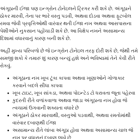
અંગૂઠાની ઈજા પણ ઇન્ગ્રોન ટોનેઇલને ટ્રિગર કરી શકે છે. અંગૂઠાને
ઠોકર મારવી, તેના પર ભારે વસ્તુ પડવી, અથવા દોડવા અથવા ફૂટબોલ
રમવા જેવી પ્રવૃત્તિઓથી વારંવાર થતી ઈજા નખ અથવા આસપાસના
પેશીઓને નુકસાન પહોંચાડી શકે છે. આ વિક્ષેપ નખને અસામાન્ય
દિશામાં વધારવાનું કારણ બની શકે છે.
અહીં મુખ્ય પરિબળો છે જે ઇન્ગ્રોન ટોનેઇલ તરફ દોરી શકે છે, જેથી તમે
સમજી શકો કે તમારું શું કારણ બન્યું હશે અને ભવિષ્યમાં તેને કેવી રીતે
રોકવું.
અંગૂઠાના નખ ખૂબ ટૂંકા કાપવા અથવા ખૂણાઓને ગોળાકાર
કરવાને બદલે સીધા કાપવા
ખૂબ ટાઇટ, ખૂબ સાંકડા, અથવા પોઇન્ટેડ ટો ધરાવતા જૂતા પહેરવા
કુદરતી રીતે વળાંકવાળા અથવા જાડા અંગૂઠાના નખ હોવા જે
ત્વચામાં ઉગવાની શક્યતા વધારે છે
અંગૂઠાને ઠોકર મારવાથી, વસ્તુઓ પડવાથી, અથવા રમતોમાંથી
વારંવાર દબાણથી ઈજા
અસામાન્ય રીતે લાંબા અંગૂઠા હોવા અથવા અસામાન્ય ચાલ જે
નખ પર વધારાનું દબાણ લાવે છે