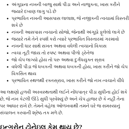
અંગૂઠાના નખની બાજુ સાથે પીડા અને નાજુકતા, ખાસ કરીને
જ્યારે દબાણ લાગુ પડે છે
પ્રભાવિત નખની આસપાસ લાલાશ, જે નજીકની ત્વચામાં વિસ્તરી
શકે છે
નખની આસપાસ ત્વચાનો સોજો, જેનાથી અંગૂઠો ફૂલેલો લાગે છે
જ્યારે તમે તેને સ્પર્શ કરો ત્યારે પ્રભાવિત વિસ્તારમાં ગરમાવો
નખની ધાર સાથે સખત અથવા વધેલી ત્વચાનો વિકાસ
ત્વચા તૂટી જાય તો સ્પષ્ટ અથવા પીળો ડ્રેનેજ
જો ચેપ લાગ્યો હોય તો પરુ અથવા દુર્ગંધયુક્ત સ્રાવ
વધેલી પીડા જે ધબકતી અથવા ધબકતી હોય, ખાસ કરીને જો ચેપ
વિકસિત થાય
પ્રભાવિત સ્થળથી રક્તસ્રાવ, ખાસ કરીને જો નખ ત્વચાને વીંધે
આ લક્ષણો હળવી અસ્વસ્થતાથી લઈને નોંધપાત્ર પીડા સુધીના હોઈ શકે
છે, જે નખ કેટલી ઊંડે સુધી પ્રવેશ્યું છે અને ચેપ હાજર છે કે નહીં તેના
પર આધાર રાખે છે. તેમને વહેલા ઓળખવાથી તમને ઘરે જ સમસ્યાનું
સંચાલન કરવાની શ્રેષ્ઠ તક મળે છે.
ઇન્ગ્રોન ટોનેઇલ કેમ થાય છે?