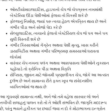
ઓસ્ટીયોમાઇલાઇટિસ, હાડકાનો ચેપ જે ચેપગ્રસ્ત નખમાંથી
બેક્ટેરિયા ઊંડા પેશીઓમાં ફેલાય તો વિકસી શકે છે
ફોલ્લાનું નિર્માણ, જ્યાં પરુ ત્વચા હેઠળ એકત્રિત થાય છે અને
ગંભીર પીડા અને સોજો પેદા કરે છે
સેલ્યુલાઇટિસ, ત્વચાનો ફેલાતો બેક્ટેરિયલ ચેપ જે પગ અને પગ
સુધી વિસ્તરી શકે છે
ગંભીર કિસ્સાઓમાં ગેંગ્રેન અથવા પેશી મૃત્યુ, ખાસ કરીને
ડાયાબિટીસ અથવા ગંભીર પરિભ્રમણ સમસ્યાઓ ધરાવતા
લોકોમાં
વારંવાર ચેપ નખના પલંગ અથવા આસપાસના પેશીઓને નુકસાન
પહોંચાડે તો ક્રોનિક પીડા અથવા વિકૃતિ
સેપ્સિસ, જીવન માટે જોખમી પ્રણાલીગત ચેપ, જોકે આ અત્યંત
દુર્લભ છે અને સામાન્ય રીતે ફક્ત ખૂબ જ સંવેદનશીલ
વ્યક્તિઓમાં જ થાય છે
આ ગૂંચવણો સામાન્ય નથી, અને જો તમે વહેલા સારવાર લો અને
તબીબી સલાહનું પાલન કરો તો તે ઓછી સંભવિત છે. જાગૃતિ મદદરૂપ
છે, પરંતુ ભયને હકીકત પર છવાઈ જવા ન દો કે મોટાભાગના ઇન્ગ્રોન