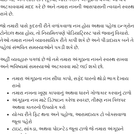
અટકાવવામાં મદદ કરે છે અને તમારા નખની આસપાસની ત્વચાને સ્વસ્થ
રાખે છે.
જો તમારી પાસે કુદરતી રીતે વળાંકવાળા નખ હોય અથવા પહેલા ઇન્ગ્રોન
ટોનેઇલ થયા હોય, તો નિયમિતપણે પોડિયાટ્રિસ્ટ પાસે જવાનું વિચારો.
તેઓ તમારા નખને વ્યાવસાયિક રીતે કાપી શકે છે અને પીડાદાયક બને તે
પહેલાં સંભવિત સમસ્યાઓને પકડી શકે છે.
અહીં વ્યવહારુ પગલાં છે જે તમે તમારા અંગૂઠાના નખને સ્વસ્થ રાખવા
અને ભવિષ્યમાં સમસ્યાઓ અટકાવવા માટે લઈ શકો છો.
તમારા અંગૂઠાના નખ સીધા કાપો, સફેદ ધારનો થોડો ભાગ દેખાય
રાખો
તમારા નખના ખૂણા કાપવાનું અથવા ધારને ગોળાકાર કરવાનું ટાળો
અંગૂઠાના નખ માટે ડિઝાઇન કરેલા સ્વચ્છ, તીક્ષ્ણ નખ ક્લિપર
અથવા કાતરનો ઉપયોગ કરો
યોગ્ય રીતે ફિટ થતા અને પહોળા, આરામદાયક ટો બોક્સવાળા
જૂતા પહેરો
ટાઇટ, સાંકડા, અથવા પોઇન્ટેડ જૂતા ટાળો જે તમારા અંગૂઠાને