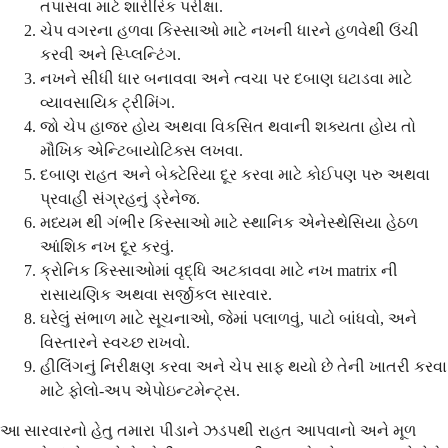
તપાસવા માટે શારીરિક પરીક્ષા.
ચેપ વગરના હળવા કિસ્સાઓ માટે નખની ધારને હળવેથી ઉંચી
કરવી અને સ્પ્લિન્ટિંગ.
નખને સીધી ધાર બનાવવા અને ત્વચા પર દબાણ ઘટાડવા માટે
વ્યાવસાયિક ટ્રીમિંગ.
જો ચેપ હાજર હોય અથવા વિકસિત થવાની શક્યતા હોય તો
મૌખિક એન્ટિબાયોટિક્સ લખવા.
દબાણ રાહત અને બેક્ટેરિયા દૂર કરવા માટે કોઈપણ પરુ અથવા
પ્રવાહી સંગ્રહનું ડ્રેનેજ.
મધ્યમ થી ગંભીર કિસ્સાઓ માટે સ્થાનિક એનેસ્થેસિયા હેઠળ
આંશિક નખ દૂર કરવું.
ક્રોનિક કિસ્સાઓમાં વૃદ્ધિ અટકાવવા માટે નખ matrix ની
રાસાયણિક અથવા સર્જીકલ સારવાર.
ઘરેલું સંભાળ માટે સૂચનાઓ, જેમાં પલાળવું, પાટો બાંધવો, અને
વિસ્તારને સ્વચ્છ રાખવો.
હીલિંગનું નિરીક્ષણ કરવા અને ચેપ સાફ થયો છે તેની ખાતરી કરવા
માટે ફોલો-અપ એપોઇન્ટમેન્ટ્સ.
આ સારવારનો હેતુ તમારા પીડાને ઝડપથી રાહત આપવાનો અને મૂળ