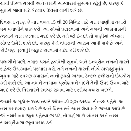
ચાવી ધીરજ રાખવી અને તમારી સારવારમાં સુસંગત રહેવું છે, કારણ કે
સુધારો જોવા માટે કેટલાક દિવસો લાગી શકે છે.
દિવસમાં ત્રણ કે ચાર વખત 15 થી 20 મિનિટ માટે ગરમ પાણીમાં તમારો
પગ પલાળીને શરૂ કરો. આ સોજો ઘટાડવામાં અને નખની આસપાસની
ત્વચાને નરમ કરવામાં મદદ કરે છે. તમે જો ઈચ્છો તો પાણીમાં એપ્સમ
સોલ્ટ ઉમેરી શકો છો, કારણ કે તે વધારાની આરામ આપી શકે છે અને
કોઈપણ પ્રવાહી બહાર કાઢવામાં મદદ કરી શકે છે.
પલાળીને પછી, તમારા પગને હળવેથી સૂકવો અને ઇન્ગ્રોન નખની ધારને
સહેજ ઉંચકવાનો પ્રયાસ કરો. તમે નખની ધારની નીચે કાળજીપૂર્વક
મૂકવા માટે સ્વચ્છ કપાસનો નાનો ટુકડો અથવા ડેન્ટલ ફ્લોસનો ઉપયોગ
કરી શકો છો. આ નખને ત્વચામાં પ્રવેશવાને બદલે તેની ઉપર ઉગવા માટે
મદદ કરે છે. વિસ્તારને સ્વચ્છ રાખવા માટે દરરોજ કપાસ બદલો.
જ્યારે અંગૂઠો રૂઝાય ત્યારે ઓપન-ટો શૂઝ અથવા સેન્ડલ પહેરો. આ
નખ પર દબાણ ઘટાડે છે અને વિસ્તારને શ્વાસ લેવા માટે જગ્યા આપે છે.
જો તમારે બંધ જૂતા પહેરવા જ પડે, તો પહોળા ટો બોક્સ અને નરમ
સામગ્રીવાળા જૂતા પસંદ કરો.