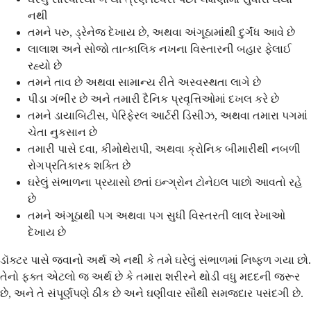
નથી
તમને પરુ, ડ્રેનેજ દેખાય છે, અથવા અંગૂઠામાંથી દુર્ગંધ આવે છે
લાલાશ અને સોજો તાત્કાલિક નખના વિસ્તારની બહાર ફેલાઈ
રહ્યો છે
તમને તાવ છે અથવા સામાન્ય રીતે અસ્વસ્થતા લાગે છે
પીડા ગંભીર છે અને તમારી દૈનિક પ્રવૃત્તિઓમાં દખલ કરે છે
તમને ડાયાબિટીસ, પેરિફેરલ આર્ટરી ડિસીઝ, અથવા તમારા પગમાં
ચેતા નુકસાન છે
તમારી પાસે દવા, કીમોથેરાપી, અથવા ક્રોનિક બીમારીથી નબળી
રોગપ્રતિકારક શક્તિ છે
ઘરેલું સંભાળના પ્રયાસો છતાં ઇન્ગ્રોન ટોનેઇલ પાછો આવતો રહે
છે
તમને અંગૂઠાથી પગ અથવા પગ સુધી વિસ્તરતી લાલ રેખાઓ
દેખાય છે
ડૉક્ટર પાસે જવાનો અર્થ એ નથી કે તમે ઘરેલું સંભાળમાં નિષ્ફળ ગયા છો.
તેનો ફક્ત એટલો જ અર્થ છે કે તમારા શરીરને થોડી વધુ મદદની જરૂર
છે, અને તે સંપૂર્ણપણે ઠીક છે અને ઘણીવાર સૌથી સમજદાર પસંદગી છે.