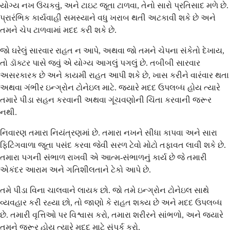
યોગ્ય નખ ઉંચકવું, અને ટાઇટ જૂતા ટાળવા, તેનો સારો પ્રતિસાદ મળે છે.
પ્રારંભિક કાર્યવાહી સમસ્યાને વધુ ખરાબ થતી અટકાવી શકે છે અને
તમને ચેપ ટાળવામાં મદદ કરી શકે છે.
જો ઘરેલું સારવાર રાહત ન આપે, અથવા જો તમને ચેપના સંકેતો દેખાય,
તો ડૉક્ટર પાસે જવું એ યોગ્ય આગલું પગલું છે. તબીબી સારવાર
અસરકારક છે અને કાયમી રાહત આપી શકે છે, ખાસ કરીને વારંવાર થતા
અથવા ગંભીર ઇન્ગ્રોન ટોનેઇલ માટે. જ્યારે મદદ ઉપલબ્ધ હોય ત્યારે
તમારે પીડા સહન કરવાની અથવા ગૂંચવણોની ચિંતા કરવાની જરૂર
નથી.
નિવારણ તમારા નિયંત્રણમાં છે. તમારા નખને સીધા કાપવા અને સારા
ફિટિંગવાળા જૂતા પસંદ કરવા જેવી સરળ ટેવો મોટો તફાવત લાવી શકે છે.
તમારા પગની સંભાળ રાખવી એ આત્મ-સંભાળનું કાર્ય છે જે તમારી
એકંદર આરામ અને ગતિશીલતાને ટેકો આપે છે.
તમે પીડા વિના ચાલવાને લાયક છો. જો તમે ઇન્ગ્રોન ટોનેઇલ સાથે
વ્યવહાર કરી રહ્યા છો, તો જાણો કે રાહત શક્ય છે અને મદદ ઉપલબ્ધ
છે. તમારી વૃત્તિઓ પર વિશ્વાસ કરો, તમારા શરીરને સાંભળો, અને જ્યારે
તમને જરૂર હોય ત્યારે મદદ માટે સંપર્ક કરો.