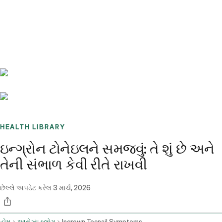
Benchmarks
Stories
FAQ
Sign up / Log in
HEALTH LIBRARY
ઇન્ગ્રોન ટોનેઇલને સમજવું: તે શું છે અને
તેની સંભાળ કેવી રીતે રાખવી
છેલ્લે અપડેટ કરેલ
3 માર્ચ, 2026
હોમ
આરોગ્ય બ્લોગ
Ingrown Toenail Symptoms Home Remedies And Treatment