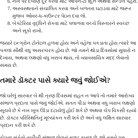
નખ પર દબાણ દૂર કરવા માટે ઓપન-ટો શૂઝ અથવા સેન્ડલ પહેરો.
અસ્વસ્થતાને સંચાલિત કરવા અને બળતરા ઘટાડવા માટે જરૂર
મુજબ ઓવર-ધ-કાઉન્ટર પેઇન દવા લો.
બેક્ટેરિયા વૃદ્ધિને રોકવા માટે પલાળવા વચ્ચે વિસ્તારને સ્વચ્છ
અને સૂકો રાખો.
જ્યારે ઇન્ગ્રોન ટોનેઇલ હળવા હોય અને વહેલા પકડાતા હોય ત્યારે આ
પગલાં સૌથી વધુ અસરકારક હોય છે. જો તમને થોડા દિવસોમાં સુધારો ન
દેખાય, અથવા લક્ષણો વધુ ખરાબ થાય, તો વ્યાવસાયિક મદદ લેવાનો
સમય છે.
તમારે ડૉક્ટર પાસે ક્યારે જવું જોઈએ?
જો ઘરેલું સારવાર બે થી ત્રણ દિવસમાં રાહત ન આપે તો તમારે આરોગ્ય
સંભાળ પ્રદાતા પાસે જવું જોઈએ. સતત પીડા અથવા વધુ ખરાબ લક્ષણો
સૂચવે છે કે નખ ખૂબ ઊંડા દટાયેલું હોઈ શકે છે અથવા ચેપ વિકસી રહ્યો
છે. ડૉક્ટર પરિસ્થિતિનું મૂલ્યાંકન કરી શકે છે અને વધુ લક્ષિત સારવાર
પ્રદાન કરી શકે છે.
ચેપના સંકેતો તબીબી સંભાળ લેવાનું સ્પષ્ટ કારણ છે. જો તમને પરુ,