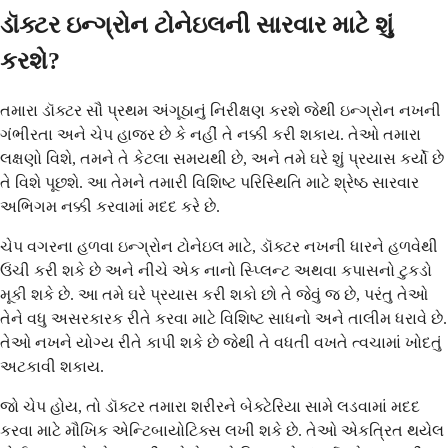
ડૉક્ટર ઇન્ગ્રોન ટોનેઇલની સારવાર માટે શું
કરશે?
તમારા ડૉક્ટર સૌ પ્રથમ અંગૂઠાનું નિરીક્ષણ કરશે જેથી ઇન્ગ્રોન નખની
ગંભીરતા અને ચેપ હાજર છે કે નહીં તે નક્કી કરી શકાય. તેઓ તમારા
લક્ષણો વિશે, તમને તે કેટલા સમયથી છે, અને તમે ઘરે શું પ્રયાસ કર્યો છે
તે વિશે પૂછશે. આ તેમને તમારી વિશિષ્ટ પરિસ્થિતિ માટે શ્રેષ્ઠ સારવાર
અભિગમ નક્કી કરવામાં મદદ કરે છે.
ચેપ વગરના હળવા ઇન્ગ્રોન ટોનેઇલ માટે, ડૉક્ટર નખની ધારને હળવેથી
ઉંચી કરી શકે છે અને નીચે એક નાનો સ્પ્લિન્ટ અથવા કપાસનો ટુકડો
મૂકી શકે છે. આ તમે ઘરે પ્રયાસ કરી શકો છો તે જેવું જ છે, પરંતુ તેઓ
તેને વધુ અસરકારક રીતે કરવા માટે વિશિષ્ટ સાધનો અને તાલીમ ધરાવે છે.
તેઓ નખને યોગ્ય રીતે કાપી શકે છે જેથી તે વધતી વખતે ત્વચામાં ખોદતું
અટકાવી શકાય.
જો ચેપ હોય, તો ડૉક્ટર તમારા શરીરને બેક્ટેરિયા સામે લડવામાં મદદ
કરવા માટે મૌખિક એન્ટિબાયોટિક્સ લખી શકે છે. તેઓ એકત્રિત થયેલ