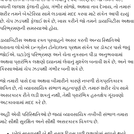
વધતી લાલાશ ફેલાતી હોય, ગંભીર સોજો, અથવા તાવ દેખાય, તો તમારું
શરીર તમને બેક્ટેરિયા સામે લડવામાં મદદ કરવા માટે સંકેત આપી રહ્યું
છે. ચેપ ઝડપથી ફેલાઈ શકે છે, ખાસ કરીને જો તમને ડાયાબિટીસ અથવા
પરિભ્રમણની સમસ્યાઓ હોય.
ડાયાબિટીસ અથવા રક્ત પ્રવાહને અસર કરતી અન્ય સ્થિતિઓ
ધરાવતા લોકોએ ઇન્ગ્રોન ટોનેઇલના પ્રથમ સંકેત પર ડૉક્ટર પાસે જવું
જોઈએ. ઘટાડેલું પરિભ્રમણ અને ચેતા નુકસાન પીડા અનુભવવામાં
અથવા પ્રારંભિક લક્ષણો ધ્યાનમાં લેવાનું મુશ્કેલ બનાવી શકે છે, અને આ
કિસ્સાઓમાં ચેપ ઝડપથી ગંભીર બની શકે છે.
જો તમારી પાસે દવા અથવા બીમારીને કારણે નબળી રોગપ્રતિકારક
શક્તિ છે, તો વ્યાવસાયિક સંભાળ મહત્વપૂર્ણ છે. તમારું શરીર ચેપ સામે
અસરકારક રીતે લડી શકતું નથી, તેથી પ્રારંભિક હસ્તક્ષેપ ગૂંચવણો
અટકાવવામાં મદદ કરે છે.
અહીં એવી પરિસ્થિતિઓ છે જ્યાં વ્યાવસાયિક તબીબી સંભાળ તમારા
માટે સૌથી સુરક્ષિત અને સૌથી અસરકારક વિકલ્પ છે.
ઘરેલું સારવારથી બે થી ત્રણ દિવસ પછી લક્ષણોમાં સુધારો થયો