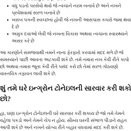
વધુ પડતો પરસેવો થવો જે ત્વચાને નરમ બનાવે છે અને નખને
પ્રવેશવામાં સરળ બનાવે છે
ખરાબ પગની સ્વચ્છતા હોવી જે નખની આસપાસ કચરો જમા થવા
દે છે
અમુક દવાઓ લેવી જે નખના વિકાસ અથવા ત્વચાના સ્વાસ્થ્યને
અસર કરે છે
આ કારણોને સમજવાથી તમને નાના ફેરફારો કરવામાં મદદ મળે છે જે
સમસ્યાને પાછી આવતા અટકાવી શકે છે. તમે તમારા નખ કેવી રીતે કાપો
છો અથવા તમારા જૂતા કેવી રીતે પસંદ કરો છો તેમાં સરળ ગોઠવણો
વાસ્તવિક તફાવત લાવી શકે છે.
શું તમે ઘરે ઇન્ગ્રોન ટોનેઇલની સારવાર કરી શકો
છો?
હા, ઘણા ઇન્ગ્રોન ટોનેઇલની ઘરે સારવાર કરી શકાય છે જો તમે તેમને
વહેલા પકડો અને તેમને ચેપ ન હોય. સૌમ્ય ઘરની સંભાળ પીડાને રાહત
આપી શકે છે અને નખને યોગ્ય રીતે બહાર વધવામાં મદદ કરી શકે છે.