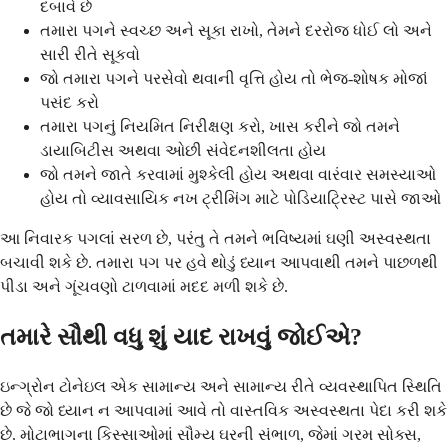
દબાવે છે
તમારા પગને સ્વચ્છ અને સૂકા રાખો, તેમને દરરોજ ધોઈ લો અને
સારી રીતે સૂકવો
જો તમારા પગને પરસેવો થવાની વૃત્તિ હોય તો ભેજ-શોષક મોજાં
પસંદ કરો
તમારા પગનું નિયમિત નિરીક્ષણ કરો, ખાસ કરીને જો તમને
ડાયાબિટીસ અથવા ઓછી સંવેદનશીલતા હોય
જો તમને જાતે કરવામાં મુશ્કેલી હોય અથવા વારંવાર સમસ્યાઓ
હોય તો વ્યાવસાયિક નખ ટ્રીમિંગ માટે પોડિયાટ્રિસ્ટ પાસે જાઓ
આ નિવારક પગલાં સરળ છે, પરંતુ તે તમને ભવિષ્યમાં ઘણી અસ્વસ્થતા
બચાવી શકે છે. તમારા પગ પર હવે થોડું ધ્યાન આપવાથી તમને પાછળથી
પીડા અને ગૂંચવણો ટાળવામાં મદદ મળી શકે છે.
તમારે સૌથી વધુ શું યાદ રાખવું જોઈએ?
ઇન્ગ્રોન ટોનેઇલ એક સામાન્ય અને સામાન્ય રીતે વ્યવસ્થાપિત સ્થિતિ
છે જે જો ધ્યાન ન આપવામાં આવે તો વાસ્તવિક અસ્વસ્થતા પેદા કરી શકે
છે. મોટાભાગના કિસ્સાઓમાં સૌમ્ય ઘરની સંભાળ, જેમાં ગરમ ​​સોક્સ,