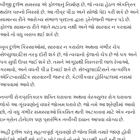
બીજી દુર્લભ સમસ્યા એ ફોલ્લાનું નિર્માણ છે, જે ત્વચા હેઠળ એકત્રિત
થયેલ પરુનો ખિસ્સો છે. આ તીવ્ર પીડા અને સોજો પેદા કરી શકે છે અને
સામાન્ય રીતે આરોગ્ય સંભાળ પ્રદાતા દ્વારા ડ્રેનેજની જરૂર પડે છે.
ફોલ્લા સામાન્ય રીતે જાતે મટાડતા નથી અને જો સારવાર ન કરવામાં
આવે તો વધુ ખરાબ થઈ શકે છે.
ખૂબ દુર્લભ કિસ્સાઓમાં, સારવાર ન કરાયેલ અથવા ગંભીર ચેપ
સેલ્યુલાઇટિસ તરફ દોરી શકે છે, જે ત્વચાનો ફેલાતો ચેપ છે જે પગ અને
પગ સુધી ઉપર જઈ શકે છે. તમને અંગૂઠાથી વિસ્તરતી લાલ રેખાઓ,
ગરમાવો, અને વધતી પીડા દેખાઈ શકે છે. સેલ્યુલાઇટિસને તાત્કાલિક
એન્ટિબાયોટિક સારવારની જરૂર છે, કેટલીકવાર હોસ્પિટલમાં નસમાં
આપવામાં આવે છે.
નબળી રોગપ્રતિકારક શક્તિ ધરાવતા અથવા વેસ્ક્યુલર રોગ ધરાવતા
લોકો આ ગૂંચવણોનું વધારે જોખમ ધરાવે છે. જો તમે આ શ્રેણીમાં આવો
છો, તો વધુ ગંભીર સમસ્યાઓ વિકસિત થતી અટકાવવા માટે એક નાનો
ઇન્ગ્રોન ટોનેઇલ પણ પ્રારંભિક તબીબી ધ્યાન આપવા યોગ્ય છે.
અહીં દુર્લભ પરંતુ મહત્વપૂર્ણ ગૂંચવણો છે જેના વિશે તમારે જાણ હોવી
જોઈએ, જેથી જો કંઈક ખોટું લાગે તો તમે ઝડપથી કાર્ય કરી શકો.