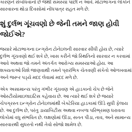
કારણને સંબોધવાનો છે જેથી સમસ્યા પાછી ન આવે. મોટાભાગના લોકોને
સારવારના થોડા દિવસોમાં નોંધપાત્ર રાહત મળે છે.
શું દુર્લભ ગૂંચવણો છે જેની તમને જાણ હોવી
જોઈએ?
જ્યારે મોટાભાગના ઇન્ગ્રોન ટોનેઇલની સારવાર સીધી હોય છે, ત્યારે
દુર્લભ ગૂંચવણો થઈ શકે છે, ખાસ કરીને જો સ્થિતિનો સારવાર ન કરવામાં
આવે અથવા જો તમને અંતર્ગત આરોગ્ય સમસ્યાઓ હોય. આ
શક્યતાઓ વિશે જાણવાથી તમને પ્રારંભિક ચેતવણી સંકેતો ઓળખવામાં
અને જરૂર પડ્યે મદદ લેવામાં મદદ મળે છે.
એક અસામાન્ય પરંતુ ગંભીર ગૂંચવણ એ હાડકાનો ચેપ છે જેને
ઓસ્ટીયોમાઇલાઇટિસ કહેવાય છે. આ ત્યારે થઈ શકે છે જ્યારે
ચેપગ્રસ્ત ઇન્ગ્રોન ટોનેઇલમાંથી બેક્ટેરિયા હાડકામાં ઊંડે સુધી ફેલાય
છે. આ દુર્લભ છે, પરંતુ ડાયાબિટીસ અથવા નબળા પરિભ્રમણ ધરાવતા
લોકોમાં વધુ સંભવિત છે. લક્ષણોમાં ઊંડા, સતત પીડા, તાવ, અને સામાન્ય
સારવારથી સુધરતો નથી તેવો સોજો શામેલ છે.