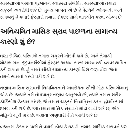
સમસ્યાઓ અથવા પ્રજનન સ્વાસ્થ્ય સંબંધિત સમસ્યાઓ તમારા
ચક્રને અવરોધી શકે છે. મુખ્ય બાબત એ છે કે પેટર્નને ઓળખવી અને
સમજવું કે ક્યારે ફેરફારો તમારા ડૉક્ટર સાથે વાતચીત કરવા યોગ્ય છે.
અનિયમિત માસિક સ્રાવ પાછળના સામાન્ય
કારણો શું છે?
ઘણા રોજિંદા પરિબળો તમારા ચક્રને ખોરવી શકે છે, અને તેમાંથી
મોટાભાગના જીવનશૈલીમાં ફેરફાર અથવા સરળ સારવારથી વ્યવસ્થાપિત
કરી શકાય છે. હું તમને સૌથી સામાન્ય કારણો વિશે જણાવીશ જેનો
તમને સામનો કરવો પડી શકે છે.
તણાવ માસિક સ્રાવની નિયમિતતાને અવરોધતા સૌથી મોટા પરિબળોમાંનું
એક છે. જ્યારે તમે નોંધપાત્ર તણાવ અનુભવો છો, ત્યારે તમારું શરીર
કોર્ટિસોલ ઉત્પન્ન કરે છે, જે તમારા ચક્રને નિયંત્રિત કરતા હોર્મોન્સમાં
દખલ કરી શકે છે. આ તમારા માસિક સ્રાવને મોડો લાવી શકે છે, એક
મહિનો ચૂકી શકે છે, અથવા અણધારી રીતે આવી શકે છે.
વજનમાં ફેરફાર, પછી તે વધારો હોય કે ઘટાડો, તમારા માસિક સ્રાવને પણ