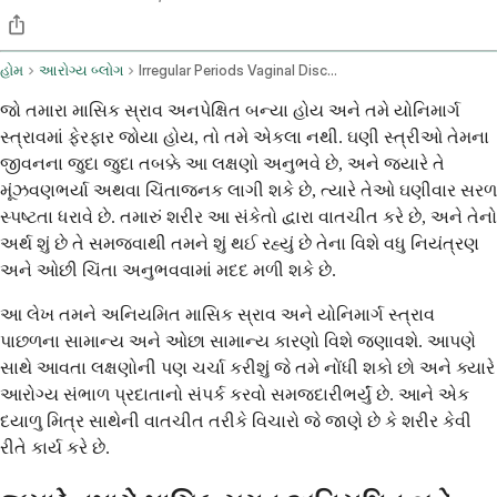
હોમ
આરોગ્ય બ્લોગ
Irregular Periods Vaginal Discharge And Accompanying Symptoms
જો તમારા માસિક સ્રાવ અનપેક્ષિત બન્યા હોય અને તમે યોનિમાર્ગ
સ્ત્રાવમાં ફેરફાર જોયા હોય, તો તમે એકલા નથી. ઘણી સ્ત્રીઓ તેમના
જીવનના જુદા જુદા તબક્કે આ લક્ષણો અનુભવે છે, અને જ્યારે તે
મૂંઝવણભર્યા અથવા ચિંતાજનક લાગી શકે છે, ત્યારે તેઓ ઘણીવાર સરળ
સ્પષ્ટતા ધરાવે છે. તમારું શરીર આ સંકેતો દ્વારા વાતચીત કરે છે, અને તેનો
અર્થ શું છે તે સમજવાથી તમને શું થઈ રહ્યું છે તેના વિશે વધુ નિયંત્રણ
અને ઓછી ચિંતા અનુભવવામાં મદદ મળી શકે છે.
આ લેખ તમને અનિયમિત માસિક સ્રાવ અને યોનિમાર્ગ સ્ત્રાવ
પાછળના સામાન્ય અને ઓછા સામાન્ય કારણો વિશે જણાવશે. આપણે
સાથે આવતા લક્ષણોની પણ ચર્ચા કરીશું જે તમે નોંધી શકો છો અને ક્યારે
આરોગ્ય સંભાળ પ્રદાતાનો સંપર્ક કરવો સમજદારીભર્યું છે. આને એક
દયાળુ મિત્ર સાથેની વાતચીત તરીકે વિચારો જે જાણે છે કે શરીર કેવી
રીતે કાર્ય કરે છે.