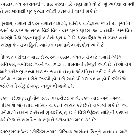
અસામાન્ય સ્ત્રાવની તપાસ કરવા માટે ઘણા સાધનો છે. શું અપેક્ષા રાખવી
તે સમજવાથી પ્રક્રિયા ઓછી ડરામણી લાગી શકે છે.
પ્રથમ, તમારા ડૉક્ટર તમારા લક્ષણો, માસિક ઇતિહાસ, જાતીય પ્રવૃત્તિ
અને એકંદર આરોગ્ય વિશે વિગતવાર પ્રશ્નો પૂછશે. આ વાતચીત સંભવિત
કારણો વિશે મહત્વપૂર્ણ સંકેતો પૂરા પાડે છે. પ્રમાણિક અને સ્પષ્ટ બનો,
કારણ કે આ માહિતી આગલા પગલાંને માર્ગદર્શન આપે છે.
પેલ્વિક પરીક્ષા તમારા ડૉક્ટરને અસામાન્યતાઓ માટે તમારી યોનિ,
સર્વિક્સ, ગર્ભાશય અને અંડાશય તપાસવાની મંજૂરી આપે છે. તેઓ ચેપ
માટે પરીક્ષણ કરવા માટે સ્ત્રાવના નમૂના એકત્રિત કરી શકે છે. આ
પરીક્ષા સામાન્ય રીતે ઝડપી હોય છે અને પીડાદાયક ન હોવી જોઈએ,
જોકે તમે થોડું દબાણ અનુભવી શકો છો.
રક્ત પરીક્ષણો હોર્મોન સ્તર, થાઇરોઇડ કાર્ય, રક્ત ખાંડ અને અન્ય
પરિબળો જે તમારા માસિક ચક્રને અસર કરે છે તે ચકાસી શકે છે. આ
પરીક્ષણો તમારા શરીરમાં શું થઈ રહ્યું છે તે વિશે ઉદ્દેશ્ય માહિતી પ્રદાન
કરે છે અને સંભવિત કારણોને ઘટાડવામાં મદદ કરે છે.
અલ્ટ્રાસાઉન્ડ ઇમેજિંગ તમારા પેલ્વિક અંગોના ચિત્રો બનાવવા માટે