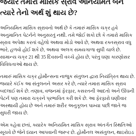
જ્યારે તમારો માસિક સ્રાવ અનિયમિત બને
ત્યારે તેનો અર્થ શું થાય છે?
અનિયમિત માસિક સ્રાવનો અર્થ છે કે તમારું માસિક ચક્ર હવે
અનુમાનિત પેટર્નને અનુસરતું નથી. તમે જોઈ શકો છો કે તમારો માસિક
સ્રાવ અપેક્ષા કરતાં વહેલો અથવા મોડો આવે છે, અથવા રક્તસ્રાવ વધુ
ભારે, હળવો હોઈ શકે છે, અથવા અલગ સમયગાળા સુધી ચાલે છે.
સામાન્ય ચક્ર 21 થી 35 દિવસની વચ્ચે હોય છે, પરંતુ ઘણા કારણોસર
વિવિધતાઓ થાય છે.
તમારું માસિક ચક્ર હોર્મોન્સના નાજુક સંતુલન દ્વારા નિયંત્રિત થાય છે.
જ્યારે કંઈક આ સંતુલનને અસર કરે છે, ત્યારે તમારા માસિક સ્રાવ
બદલાઈ શકે છે. તણાવ, વજનમાં ફેરફાર, કસરતની આદતો અને ઊંઘની
પેટર્ન પણ તમારા ચક્રને પ્રભાવિત કરી શકે છે. આ ફેરફારો ઘણીવાર
અસ્થાયી હોય છે અને તમારું શરીર અનુકૂલન પામ્યા પછી જાતે જ
સુધરી જાય છે.
એમ કહેવા છતાં, ક્યારેક અનિયમિત માસિક સ્રાવ અંતર્ગત સ્થિતિઓ
સૂચવે છે જેને ધ્યાન આપવાની જરૂર છે. હોર્મોનલ અસંતુલન, થાઇરોઇડ