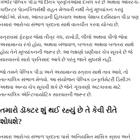
ગંભીર પેલ્વિક પીડા જે દૈનિક પ્રવૃત્તિઓમાં દખલ કરે છે અથવા ઓવર-ધ-
કાઉન્ટર પેઇનકિલર્સથી રાહત મેળવતી નથી તેનું મૂલ્યાંકન કરવું
જોઈએ. સેક્સ, આંતરડાની હિલચાલ અથવા પેશાબ દરમિયાન પીડા પણ
તમારા આરોગ્ય સંભાળ પ્રદાતા સાથે વાતચીત કરવા યોગ્ય છે.
સ્ત્રાવમાં ફેરફાર જેમાં તીવ્ર ગંધ, રાખોડી, લીલો અથવા પીળો જેવા
અસામાન્ય રંગો હોય, અથવા ખંજવાળ, બળતરા અથવા બળતરા સાથે
હોય તેને મૂલ્યાંકનની જરૂર છે. આ લક્ષણો ઘણીવાર ચેપ સૂચવે છે જે
સારવારનો સારો પ્રતિસાદ આપે છે પરંતુ જાતે સુધરશે નહીં.
જો તમને પેલ્વિક પીડા અને અસામાન્ય સ્ત્રાવ સાથે તાવ આવે, તો
તાત્કાલિક સંભાળ મેળવો. આ સંયોજન પેલ્વિક ઇન્ફ્લેમેટરી ડિસીઝ
અથવા અન્ય ચેપ સૂચવી શકે છે જેને ગૂંચવણો અટકાવવા માટે
તાત્કાલિક એન્ટિબાયોટિક સારવારની જરૂર છે.
તમારો ડૉક્ટર શું થઈ રહ્યું છે તે કેવી રીતે
શોધશે?
તમારા આરોગ્ય સંભાળ પ્રદાતા પાસે અનિયમિત માસિક સ્રાવ અને