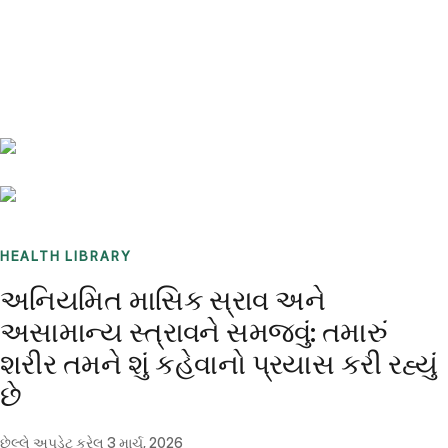
Benchmarks
Stories
FAQ
Sign up / Log in
HEALTH LIBRARY
અનિયમિત માસિક સ્રાવ અને
અસામાન્ય સ્ત્રાવને સમજવું: તમારું
શરીર તમને શું કહેવાનો પ્રયાસ કરી રહ્યું
છે
છેલ્લે અપડેટ કરેલ
3 માર્ચ, 2026