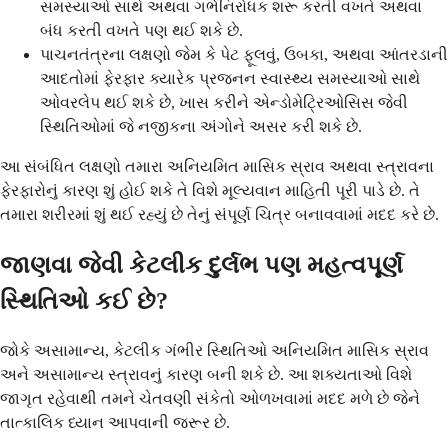
સમસ્યાઓ સાથે અથવા ગર્ભનિરોધક શરૂ કરતી વખતે અથવા
બંધ કરતી વખતે પણ થઈ શકે છે.
પાચનતંત્રના લક્ષણો જેમ કે પેટ ફૂલવું, ઉબકા, અથવા આંતરડાની
આદતોમાં ફેરફાર ક્યારેક પ્રજનન સ્વાસ્થ્ય સમસ્યાઓ સાથે
ઓવરલેપ થઈ શકે છે, ખાસ કરીને એન્ડોમેટ્રિઓસિસ જેવી
સ્થિતિઓમાં જે નજીકના અંગોને અસર કરી શકે છે.
આ સંબંધિત લક્ષણો તમારા અનિયમિત માસિક સ્રાવ અથવા સ્ત્રાવના
ફેરફારોનું કારણ શું હોઈ શકે તે વિશે મૂલ્યવાન માહિતી પૂરી પાડે છે. તે
તમારા શરીરમાં શું થઈ રહ્યું છે તેનું સંપૂર્ણ ચિત્ર બનાવવામાં મદદ કરે છે.
જાણવા જેવી કેટલીક દુર્લભ પણ મહત્વપૂર્ણ
સ્થિતિઓ કઈ છે?
જોકે અસામાન્ય, કેટલીક ગંભીર સ્થિતિઓ અનિયમિત માસિક સ્રાવ
અને અસામાન્ય સ્ત્રાવનું કારણ બની શકે છે. આ શક્યતાઓ વિશે
જાગૃત રહેવાથી તમને ચેતવણી સંકેતો ઓળખવામાં મદદ મળે છે જેને
તાત્કાલિક ધ્યાન આપવાની જરૂર છે.