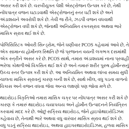
અસર કરી શકે છે. ચરબીયુક્ત પેશી એસ્ટ્રોજન ઉત્પન્ન કરે છે, તેથી
નોંધપાત્ર વજન ઘટાડવાથી એસ્ટ્રોજનનું સ્તર ઘટી શકે છે અને
અંડાશયને અવરોધી શકે છે. તેવી જ રીતે, ઝડપી વજન વધવાથી
એસ્ટ્રોજન વધી શકે છે, જેનાથી અનિયમિત રક્તસ્રાવ અથવા ભારે
માસિક સ્રાવ થઈ શકે છે.
પોલિસિસ્ટિક ઓવરી સિન્ડ્રોમ, જેને ઘણીવાર PCOS કહેવામાં આવે છે, તે
એક સામાન્ય હોર્મોનલ સ્થિતિ છે જે પ્રજનન વયની લગભગ દસમાંથી
એક સ્ત્રીને અસર કરે છે. PCOS સાથે, તમારા અંડાશયમાં નાના પ્રવાહી
ભરેલા કોથળીઓ વિકસિત થઈ શકે છે અને તમારું શરીર પુરુષ હોર્મોન્સનું
ઉચ્ચ સ્તર ઉત્પન્ન કરી શકે છે. આ અનિયમિત અથવા લાંબા સમય સુધી
ચાલતા માસિક સ્રાવનું કારણ બની શકે છે, સાથે ખીલ, વધુ પડતા વાળનો
વિકાસ અને વજન વધવા જેવા અન્ય લક્ષણો પણ જોવા મળે છે.
થાઇરોઇડ વિકૃતિઓ તમારા માસિક ચક્ર પર નોંધપાત્ર અસર કરી શકે છે
કારણ કે તમારું થાઇરોઇડ ચયાપચય અને હોર્મોન ઉત્પાદનને નિયંત્રિત
કરવામાં મદદ કરે છે. ઓછું સક્રિય થાઇરોઇડ, જેને હાઇપોથાઇરોડિઝમ
કહેવાય છે, તેનાથી ભારે અથવા વધુ વારંવાર માસિક સ્રાવ થઈ શકે છે.
વધુ પડતું સક્રિય થાઇરોઇડ, અથવા હાઇપરથાઇરોઇડિઝમ, હળવા માસિક