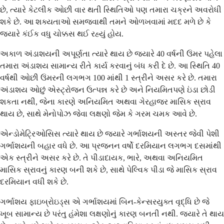
છે, ત્યારે કેટલીક ઓછી વાર થતી સ્થિતિઓ પણ તમારા ચક્રને અવરોધી
શકે છે. આ શક્યતાઓ સમજવાથી તમને ઓળખવામાં મદદ મળે છે કે
જ્યારે કંઈક વધુ ચોક્કસ થઈ રહ્યું હોય.
અકાળ અંડાશયની અપૂર્ણતા ત્યારે થાય છે જ્યારે 40 વર્ષની ઉંમર પહેલા
તમારા અંડાશય સામાન્ય રીતે કાર્ય કરવાનું બંધ કરી દે છે. આ સ્થિતિ 40
વર્ષથી ઓછી ઉંમરની લગભગ 100 માંથી 1 સ્ત્રીને અસર કરે છે. તમારા
અંડાશય ઓછું એસ્ટ્રોજન ઉત્પન્ન કરે છે અને નિયમિતપણે ઇંડા છોડી
શકતા નથી, જેના કારણે અનિયમિત અથવા ગેરહાજર માસિક સ્રાવ
થાય છે, સાથે મેનોપોઝ જેવા લક્ષણો જેમ કે ગરમ ચમક આવે છે.
એન્ડોમેટ્રિઓસિસ ત્યારે થાય છે જ્યારે ગર્ભાશયની અસ્તર જેવી પેશી
ગર્ભાશયની બહાર વધે છે. આ પ્રજનન વર્ષો દરમિયાન લગભગ દસમાંથી
એક સ્ત્રીને અસર કરે છે. તે પીડાદાયક, ભારે, અથવા અનિયમિત
માસિક સ્રાવનું કારણ બની શકે છે, સાથે પેલ્વિક પીડા જે માસિક સ્રાવ
દરમિયાન વધી શકે છે.
ગર્ભાશય ફાઇબ્રોઇડ્સ એ ગર્ભાશયમાં બિન-કેન્સરયુક્ત વૃદ્ધિ છે જે
ખૂબ સામાન્ય છે પરંતુ હંમેશા લક્ષણોનું કારણ બનતી નથી. જ્યારે તે થાય