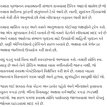
તમારા પ્રજનન સ્વાસ્થ્યની સંભાળ રાખવામાં દૈનિક આદતો શામેલ છે જે
તમારા શરીરના કુદરતી સંતુલનને ટેકો આપે છે. નાની, સુસંગત ક્રિયાઓ
તમે કેવી રીતે અનુભવો છો તેમાં નોંધપાત્ર તફાવત લાવી શકે છે.
તમારા માસિક ચક્ર અને તમને અનુભવાતા કોઈપણ લક્ષણોને ટ્રેક કરો.
આ એક મૂલ્યવાન રેકોર્ડ બનાવે છે જે તમને પેટર્નને નોંધવામાં મદદ કરે છે
અને તમારા આરોગ્ય સંભાળ પ્રદાતા માટે ઉપયોગી માહિતી પ્રદાન કરે
છે. ઘણી એપ્લિકેશનો ટ્રેકિંગને સરળ બનાવે છે, અથવા તમે કેલેન્ડર
અથવા જર્નલનો ઉપયોગ કરી શકો છો.
વધુ પડતું કર્યા વિના સારી સ્વચ્છતાનો અભ્યાસ કરો. તમારી યોનિ સ્વ-
સાફ છે અને તેને ડૌચિંગ અથવા ખાસ ક્લીનર્સની જરૂર નથી, જે
વાસ્તવમાં સ્વસ્થ બેક્ટેરિયાને વિક્ષેપિત કરી શકે છે. તમારા બાહ્ય
જનનાંગ વિસ્તારને ગરમ પાણી અને હળવા, સુગંધહીન સાબુથી ધોઈ લો.
શ્વાસ લઈ શકાય તેવા કોટન અન્ડરવેર પહેરો અને ભીનાશને ફસાવતા
ચુસ્ત કપડાં ટાળો. ભીના સ્વિમસુટ અથવા વર્કઆઉટ કપડાં ઝડપથી
બદલો. આ સરળ પગલાં સ્વસ્થ યોનિ પર્યાવરણ જાળવવામાં અને ચેપનું
જોખમ ઘટાડવામાં મદદ કરે છે.