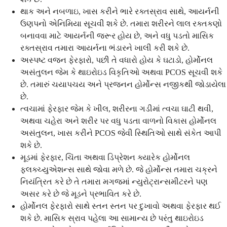
થાક અને નબળાઇ, ખાસ કરીને ભારે રક્તસ્રાવ સાથે, આયર્નની
ઉણપનો એનિમિયા સૂચવી શકે છે. તમારા શરીરને લાલ રક્તકણો
બનાવવા માટે આયર્નની જરૂર હોય છે, અને વધુ પડતો માસિક
રક્તસ્રાવ તમારા આયર્નના ભંડારને ખાલી કરી શકે છે.
અસ્પષ્ટ વજન ફેરફારો, પછી તે વધારો હોય કે ઘટાડો, હોર્મોનલ
અસંતુલન જેમ કે થાઇરોઇડ વિકૃતિઓ અથવા PCOS સૂચવી શકે
છે. તમારું ચયાપચય અને પ્રજનન હોર્મોન્સ નજીકથી જોડાયેલા
છે.
ત્વચામાં ફેરફાર જેમ કે ખીલ, શરીરના ગડીમાં ત્વચા ઘાટી થવી,
અથવા ચહેરા અને શરીર પર વધુ પડતા વાળનો વિકાસ હોર્મોનલ
અસંતુલન, ખાસ કરીને PCOS જેવી સ્થિતિઓ સાથે સંકેત આપી
શકે છે.
મૂડમાં ફેરફાર, ચિંતા અથવા ડિપ્રેશન ક્યારેક હોર્મોનલ
ફ્લક્ચ્યુએશન્સ સાથે જોવા મળે છે. જે હોર્મોન્સ તમારા ચક્રને
નિયંત્રિત કરે છે તે તમારા મગજમાં ન્યુરોટ્રાન્સમીટરને પણ
અસર કરે છે જે મૂડને પ્રભાવિત કરે છે.
હોર્મોનલ ફેરફારો સાથે સ્તન સ્તન પર દુખાવો અથવા ફેરફાર થઈ
શકે છે. માસિક સ્રાવ પહેલા આ સામાન્ય છે પરંતુ થાઇરોઇડ