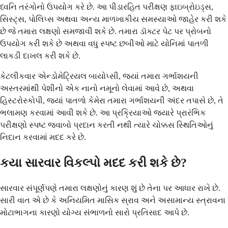
ધ્વનિ તરંગોનો ઉપયોગ કરે છે. આ પીડારહિત પરીક્ષણ ફાઇબ્રોઇડ્સ,
સિસ્ટ્સ, પોલિપ્સ અથવા અન્ય માળખાકીય સમસ્યાઓ જાહેર કરી શકે
છે જે તમારા લક્ષણો સમજાવી શકે છે. તમારા ડૉક્ટર પેટ પર પ્રોબનો
ઉપયોગ કરી શકે છે અથવા વધુ સ્પષ્ટ છબીઓ માટે યોનિમાં પાતળી
લાકડી દાખલ કરી શકે છે.
કેટલીકવાર એન્ડોમેટ્રિયલ બાયોપ્સી, જ્યાં તમારા ગર્ભાશયની
અસ્તરમાંથી પેશીનો એક નાનો નમૂનો લેવામાં આવે છે, અથવા
હિસ્ટરોસ્કોપી, જ્યાં પાતળો કેમેરા તમારા ગર્ભાશયની અંદર તપાસે છે, તે
ભલામણ કરવામાં આવી શકે છે. આ પ્રક્રિયાઓ જ્યારે પ્રારંભિક
પરીક્ષણો સ્પષ્ટ જવાબો પ્રદાન કરતી નથી ત્યારે ચોક્કસ સ્થિતિઓનું
નિદાન કરવામાં મદદ કરે છે.
કયા સારવાર વિકલ્પો મદદ કરી શકે છે?
સારવાર સંપૂર્ણપણે તમારા લક્ષણોનું કારણ શું છે તેના પર આધાર રાખે છે.
સારી વાત એ છે કે અનિયમિત માસિક સ્રાવ અને અસામાન્ય સ્ત્રાવના
મોટાભાગના કારણો યોગ્ય સંભાળનો સારો પ્રતિસાદ આપે છે.