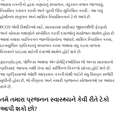
આરામ તકનીકો દ્વારા તણાવનું સંચાલન, તંદુરસ્ત વજન જાળવવું,
નિયમિત કસરત કરવી અને પૂરતી ઊંઘ સુનિશ્ચિત કરવી - આ બધું
હોર્મોનલ સંતુલન અને માસિક નિયમિતતાને ટેકો આપે છે.
PCOS જેવી સ્થિતિઓ માટે, સારવારમાં ઘણીવાર જીવનશૈલી ફેરફારો
અને ચોક્કસ લક્ષણોને સંબોધિત કરતી દવાઓનું સંયોજન શામેલ હોય છે.
આમાં તમારા વ્યક્તિગત જરૂરિયાતોના આધારે, માસિક નિયમિત કરવા,
ઇન્સ્યુલિન પ્રતિકારનું સંચાલન કરવા અથવા વધુ પડતા વાળના
વિકાસને ઘટાડવા માટેની દવાઓ શામેલ હોઈ શકે છે.
ફાઇબ્રોઇડ્સ, પોલિપ્સ અથવા એન્ડોમેટ્રિઓસિસ જે અન્ય સારવારનો
પ્રતિસાદ આપતા નથી તેના માટે સર્જિકલ વિકલ્પો યોગ્ય હોઈ શકે છે.
આ પ્રક્રિયાઓ ઓછી આક્રમક તકનીકોથી લઈને વધુ વિસ્તૃત સર્જરી
સુધીની હોય છે, જે તીવ્રતા અને તમારી પ્રજનન યોજનાઓ પર આધાર
રાખે છે.
તમે તમારા પ્રજનન સ્વાસ્થ્યને કેવી રીતે ટેકો
આપી શકો છો?