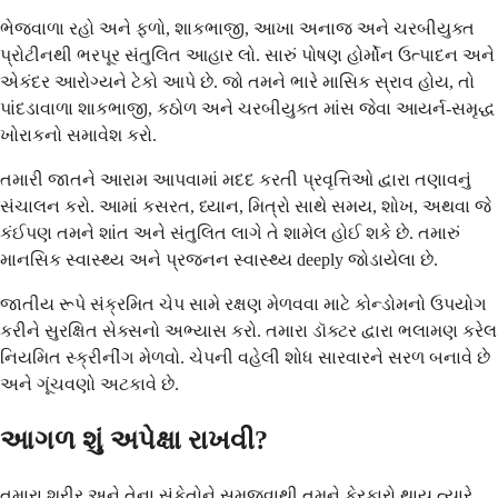
ભેજવાળા રહો અને ફળો, શાકભાજી, આખા અનાજ અને ચરબીયુક્ત
પ્રોટીનથી ભરપૂર સંતુલિત આહાર લો. સારું પોષણ હોર્મોન ઉત્પાદન અને
એકંદર આરોગ્યને ટેકો આપે છે. જો તમને ભારે માસિક સ્રાવ હોય, તો
પાંદડાવાળા શાકભાજી, કઠોળ અને ચરબીયુક્ત માંસ જેવા આયર્ન-સમૃદ્ધ
ખોરાકનો સમાવેશ કરો.
તમારી જાતને આરામ આપવામાં મદદ કરતી પ્રવૃત્તિઓ દ્વારા તણાવનું
સંચાલન કરો. આમાં કસરત, ધ્યાન, મિત્રો સાથે સમય, શોખ, અથવા જે
કંઈપણ તમને શાંત અને સંતુલિત લાગે તે શામેલ હોઈ શકે છે. તમારું
માનસિક સ્વાસ્થ્ય અને પ્રજનન સ્વાસ્થ્ય deeply જોડાયેલા છે.
જાતીય રૂપે સંક્રમિત ચેપ સામે રક્ષણ મેળવવા માટે કોન્ડોમનો ઉપયોગ
કરીને સુરક્ષિત સેક્સનો અભ્યાસ કરો. તમારા ડૉક્ટર દ્વારા ભલામણ કરેલ
નિયમિત સ્ક્રીનીંગ મેળવો. ચેપની વહેલી શોધ સારવારને સરળ બનાવે છે
અને ગૂંચવણો અટકાવે છે.
આગળ શું અપેક્ષા રાખવી?
તમારા શરીર અને તેના સંકેતોને સમજવાથી તમને ફેરફારો થાય ત્યારે