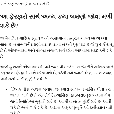
પછી પણ રક્તસ્રાવ થઈ શકે છે.
આ ફેરફારો સાથે અન્ય કયા લક્ષણો જોવા મળી
શકે છે?
અનિયમિત માસિક સ્રાવ અને અસામાન્ય સ્ત્રાવ ભાગ્યે જ એકલા
થાય છે. તમારું શરીર ઘણીવાર વધારાના સંકેતો પૂરા પાડે છે જે શું થઈ રહ્યું
છે તે ઓળખવામાં અને યોગ્ય સંભાળ માર્ગદર્શન આપવામાં મદદ કરી શકે
છે.
ચાલો હું તમને એવા લક્ષણો વિશે જણાવીશ જે સામાન્ય રીતે માસિક અને
સ્ત્રાવના ફેરફારો સાથે જોવા મળે છે, જેથી તમે જાણો કે શું ધ્યાન રાખવું
અને તેનો અર્થ શું હોઈ શકે છે.
પેલ્વિક પીડા અથવા ખેંચાણ જે તમારા સામાન્ય માસિક પીડા કરતાં
અલગ લાગે છે તે એન્ડોમેટ્રિઓસિસ, ફાઇબ્રોઇડ્સ અથવા ચેપ
જેવી સ્થિતિઓ સૂચવી શકે છે. આ પીડા સતત હોઈ શકે છે, આવી
શકે છે અને જઈ શકે છે, અથવા અમુક પ્રવૃત્તિઓ દરમિયાન વધી
શકે છે.