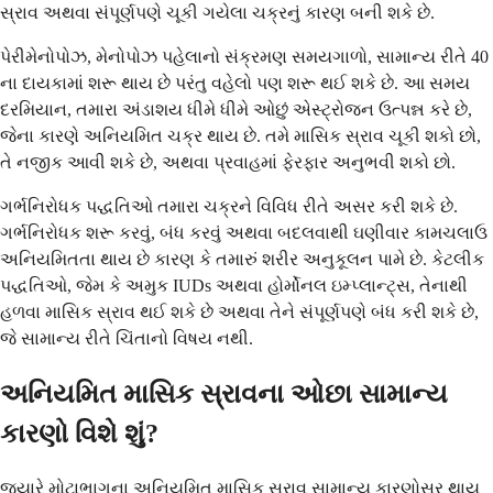
સ્રાવ અથવા સંપૂર્ણપણે ચૂકી ગયેલા ચક્રનું કારણ બની શકે છે.
પેરીમેનોપોઝ, મેનોપોઝ પહેલાનો સંક્રમણ સમયગાળો, સામાન્ય રીતે 40
ના દાયકામાં શરૂ થાય છે પરંતુ વહેલો પણ શરૂ થઈ શકે છે. આ સમય
દરમિયાન, તમારા અંડાશય ધીમે ધીમે ઓછું એસ્ટ્રોજન ઉત્પન્ન કરે છે,
જેના કારણે અનિયમિત ચક્ર થાય છે. તમે માસિક સ્રાવ ચૂકી શકો છો,
તે નજીક આવી શકે છે, અથવા પ્રવાહમાં ફેરફાર અનુભવી શકો છો.
ગર્ભનિરોધક પદ્ધતિઓ તમારા ચક્રને વિવિધ રીતે અસર કરી શકે છે.
ગર્ભનિરોધક શરૂ કરવું, બંધ કરવું અથવા બદલવાથી ઘણીવાર કામચલાઉ
અનિયમિતતા થાય છે કારણ કે તમારું શરીર અનુકૂલન પામે છે. કેટલીક
પદ્ધતિઓ, જેમ કે અમુક IUDs અથવા હોર્મોનલ ઇમ્પ્લાન્ટ્સ, તેનાથી
હળવા માસિક સ્રાવ થઈ શકે છે અથવા તેને સંપૂર્ણપણે બંધ કરી શકે છે,
જે સામાન્ય રીતે ચિંતાનો વિષય નથી.
અનિયમિત માસિક સ્રાવના ઓછા સામાન્ય
કારણો વિશે શું?
જ્યારે મોટાભાગના અનિયમિત માસિક સ્રાવ સામાન્ય કારણોસર થાય