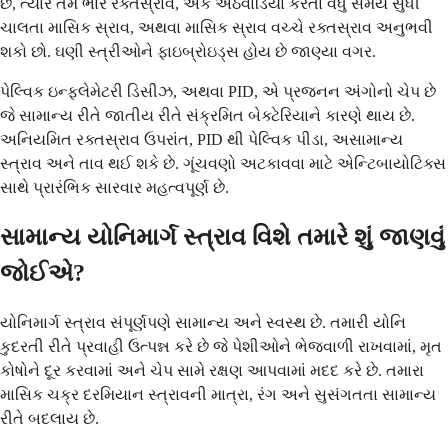
છે, ત્યારે તમે ભારે રક્તસ્રાવ, એક અઠવાડિયા કરતાં વધુ સમય સુધી
ચાલતા માસિક સ્રાવ, અથવા માસિક સ્રાવ વચ્ચે રક્તસ્રાવ અનુભવી
શકો છો. ઘણી સ્ત્રીઓને ફાઇબ્રોઇડ્સ હોય છે જાણ્યા વગર.
પેલ્વિક ઇન્ફ્લેમેટરી ડિસીઝ, અથવા PID, એ પ્રજનન અંગોનો ચેપ છે
જે સામાન્ય રીતે જાતીય રીતે સંક્રમિત બેક્ટેરિયાને કારણે થાય છે.
અનિયમિત રક્તસ્રાવ ઉપરાંત, PID થી પેલ્વિક પીડા, અસામાન્ય
સ્ત્રાવ અને તાવ થઈ શકે છે. ગૂંચવણો અટકાવવા માટે એન્ટિબાયોટિક્સ
સાથે પ્રારંભિક સારવાર મહત્વપૂર્ણ છે.
સામાન્ય યોનિમાર્ગ સ્ત્રાવ વિશે તમારે શું જાણવું
જોઈએ?
યોનિમાર્ગ સ્ત્રાવ સંપૂર્ણપણે સામાન્ય અને સ્વસ્થ છે. તમારી યોનિ
કુદરતી રીતે પ્રવાહી ઉત્પન્ન કરે છે જે પેશીઓને ભેજવાળી રાખવામાં, મૃત
કોષોને દૂર કરવામાં અને ચેપ સામે રક્ષણ આપવામાં મદદ કરે છે. તમારા
માસિક ચક્ર દરમિયાન સ્ત્રાવની માત્રા, રંગ અને સુસંગતતા સામાન્ય
રીતે બદલાય છે.