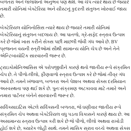
બળતરા અને લાલાશનો અનુભવ પણ થશે. આ ચેપ ત્યારે થાય છે જ્યારે
તમારી યોનિમાં બેક્ટેરિયા અને યીસ્ટનું કુદરતી સંતુલન ખોરવાઈ જાય
છે.
બેક્ટેરિયલ યોનિનોસિસ ત્યારે થાય છે જ્યારે તમારી યોનિમાં
બેક્ટેરિયાનું સંતુલન બદલાય છે. આ પાતળો, ગ્રે-સફેદ સ્ત્રાવ ઉત્પન્ન
કરે છે જેમાં ખાસ કરીને સેક્સ પછી માછલી જેવી ગંધ આવે છે. BV
પ્રજનન વયની સ્ત્રીઓમાં સૌથી સામાન્ય યોનિ ચેપ છે અને તેને
એન્ટિબાયોટિક સારવારની જરૂર છે.
ટ્રાઇકોમોનિઆસિસ એ પરોપજીવીને કારણે થતો જાતીય રૂપે સંક્રમિત
ચેપ છે. તે પીળો-લીલો, ફીણવાળો સ્ત્રાવ ઉત્પન્ન કરે છે જેમાં તીવ્ર ગંધ
આવે છે. તમને ખંજવાળ, બળતરા અને પેશાબ અથવા સેક્સ દરમિયાન
અસ્વસ્થતા પણ થઈ શકે છે. પુનઃસંક્રમણ અટકાવવા માટે તમારે અને
તમારા પાર્ટનર બંનેને સારવારની જરૂર છે.
સર્વિક્સાઇટિસ એટલે સર્વિક્સની બળતરા, જે ઘણીવાર જાતીય રૂપે
સંક્રમિત ચેપ અથવા બેક્ટેરિયલ વધુ પડતા વિકાસને કારણે થાય છે. આ
અસામાન્ય સ્ત્રાવ ઉત્પન્ન કરી શકે છે જે પીળો, લીલો અથવા રાખોડી
હોઈ શકે છે, ક્યારેક લોહી સાથે. તમને માસિક સ્રાવ વચ્ચે અથવા સેક્સ