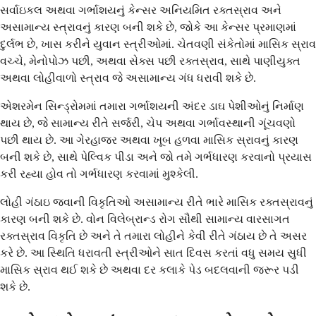
સર્વાઇકલ અથવા ગર્ભાશયનું કેન્સર અનિયમિત રક્તસ્રાવ અને
અસામાન્ય સ્ત્રાવનું કારણ બની શકે છે, જોકે આ કેન્સર પ્રમાણમાં
દુર્લભ છે, ખાસ કરીને યુવાન સ્ત્રીઓમાં. ચેતવણી સંકેતોમાં માસિક સ્રાવ
વચ્ચે, મેનોપોઝ પછી, અથવા સેક્સ પછી રક્તસ્રાવ, સાથે પાણીયુક્ત
અથવા લોહીવાળો સ્ત્રાવ જે અસામાન્ય ગંધ ધરાવી શકે છે.
એશરમેન સિન્ડ્રોમમાં તમારા ગર્ભાશયની અંદર ડાઘ પેશીઓનું નિર્માણ
થાય છે, જે સામાન્ય રીતે સર્જરી, ચેપ અથવા ગર્ભાવસ્થાની ગૂંચવણો
પછી થાય છે. આ ગેરહાજર અથવા ખૂબ હળવા માસિક સ્રાવનું કારણ
બની શકે છે, સાથે પેલ્વિક પીડા અને જો તમે ગર્ભધારણ કરવાનો પ્રયાસ
કરી રહ્યા હોવ તો ગર્ભધારણ કરવામાં મુશ્કેલી.
લોહી ગંઠાઇ જવાની વિકૃતિઓ અસામાન્ય રીતે ભારે માસિક રક્તસ્રાવનું
કારણ બની શકે છે. વોન વિલેબ્રાન્ડ રોગ સૌથી સામાન્ય વારસાગત
રક્તસ્રાવ વિકૃતિ છે અને તે તમારા લોહીને કેવી રીતે ગંઠાય છે તે અસર
કરે છે. આ સ્થિતિ ધરાવતી સ્ત્રીઓને સાત દિવસ કરતાં વધુ સમય સુધી
માસિક સ્રાવ થઈ શકે છે અથવા દર કલાકે પેડ બદલવાની જરૂર પડી
શકે છે.