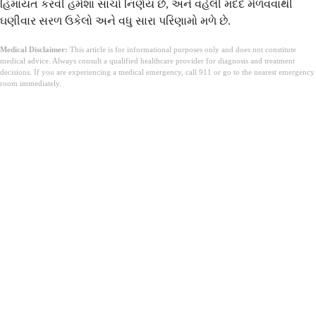
હિમાયત કરવી હંમેશા સાચો નિર્ણય છે, અને વહેલી મદદ મેળવવાથી
ઘણીવાર સરળ ઉકેલો અને વધુ સારા પરિણામો મળે છે.
Medical Disclaimer:
This article is for informational purposes only and does not constitute
medical advice. Always consult a qualified healthcare provider for diagnosis and treatment
decisions. If you are experiencing a medical emergency, call 911 or go to the nearest emergency
room immediately.