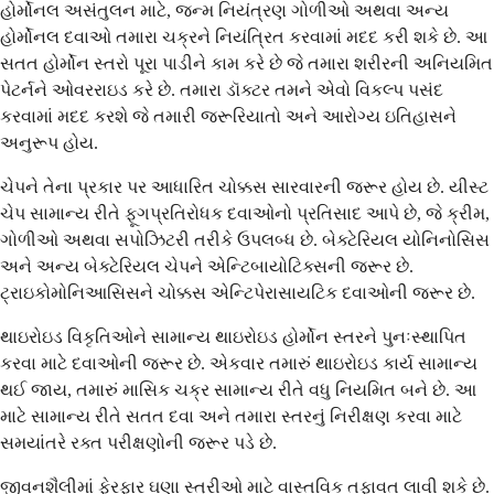
હોર્મોનલ અસંતુલન માટે, જન્મ નિયંત્રણ ગોળીઓ અથવા અન્ય
હોર્મોનલ દવાઓ તમારા ચક્રને નિયંત્રિત કરવામાં મદદ કરી શકે છે. આ
સતત હોર્મોન સ્તરો પૂરા પાડીને કામ કરે છે જે તમારા શરીરની અનિયમિત
પેટર્નને ઓવરરાઇડ કરે છે. તમારા ડૉક્ટર તમને એવો વિકલ્પ પસંદ
કરવામાં મદદ કરશે જે તમારી જરૂરિયાતો અને આરોગ્ય ઇતિહાસને
અનુરૂપ હોય.
ચેપને તેના પ્રકાર પર આધારિત ચોક્કસ સારવારની જરૂર હોય છે. યીસ્ટ
ચેપ સામાન્ય રીતે ફૂગપ્રતિરોધક દવાઓનો પ્રતિસાદ આપે છે, જે ક્રીમ,
ગોળીઓ અથવા સપોઝિટરી તરીકે ઉપલબ્ધ છે. બેક્ટેરિયલ યોનિનોસિસ
અને અન્ય બેક્ટેરિયલ ચેપને એન્ટિબાયોટિક્સની જરૂર છે.
ટ્રાઇકોમોનિઆસિસને ચોક્કસ એન્ટિપેરાસાયટિક દવાઓની જરૂર છે.
થાઇરોઇડ વિકૃતિઓને સામાન્ય થાઇરોઇડ હોર્મોન સ્તરને પુનઃસ્થાપિત
કરવા માટે દવાઓની જરૂર છે. એકવાર તમારું થાઇરોઇડ કાર્ય સામાન્ય
થઈ જાય, તમારું માસિક ચક્ર સામાન્ય રીતે વધુ નિયમિત બને છે. આ
માટે સામાન્ય રીતે સતત દવા અને તમારા સ્તરનું નિરીક્ષણ કરવા માટે
સમયાંતરે રક્ત પરીક્ષણોની જરૂર પડે છે.
જીવનશૈલીમાં ફેરફાર ઘણા સ્ત્રીઓ માટે વાસ્તવિક તફાવત લાવી શકે છે.