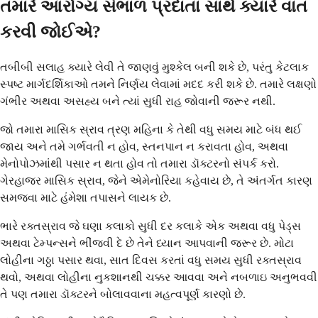
તમારે આરોગ્ય સંભાળ પ્રદાતા સાથે ક્યારે વાત
કરવી જોઈએ?
તબીબી સલાહ ક્યારે લેવી તે જાણવું મુશ્કેલ બની શકે છે, પરંતુ કેટલાક
સ્પષ્ટ માર્ગદર્શિકાઓ તમને નિર્ણય લેવામાં મદદ કરી શકે છે. તમારે લક્ષણો
ગંભીર અથવા અસહ્ય બને ત્યાં સુધી રાહ જોવાની જરૂર નથી.
જો તમારા માસિક સ્રાવ ત્રણ મહિના કે તેથી વધુ સમય માટે બંધ થઈ
જાય અને તમે ગર્ભવતી ન હોવ, સ્તનપાન ન કરાવતા હોવ, અથવા
મેનોપોઝમાંથી પસાર ન થતા હોવ તો તમારા ડૉક્ટરનો સંપર્ક કરો.
ગેરહાજર માસિક સ્રાવ, જેને એમેનોરિયા કહેવાય છે, તે અંતર્ગત કારણ
સમજવા માટે હંમેશા તપાસને લાયક છે.
ભારે રક્તસ્રાવ જે ઘણા કલાકો સુધી દર કલાકે એક અથવા વધુ પેડ્સ
અથવા ટેમ્પન્સને ભીંજવી દે છે તેને ધ્યાન આપવાની જરૂર છે. મોટા
લોહીના ગઠ્ઠા પસાર થવા, સાત દિવસ કરતાં વધુ સમય સુધી રક્તસ્રાવ
થવો, અથવા લોહીના નુકશાનથી ચક્કર આવવા અને નબળાઇ અનુભવવી
તે પણ તમારા ડૉક્ટરને બોલાવવાના મહત્વપૂર્ણ કારણો છે.