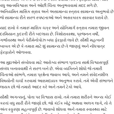
વધુ આત્મવિશ્વાસ અને ઓછી ચિંતા અનુભવવામાં મદદ મળે છે.
અનિયમિત માસિક સ્રાવ અને અસામાન્ય સ્ત્રાવ સામાન્ય અનુભવો છે
જે સામાન્ય રીતે સરળ સ્પષ્ટતાઓ અને અસરકારક સારવાર ધરાવે છે.
યાદ રાખો કે તમારું માસિક ચક્ર અને યોનિમાર્ગ સ્ત્રાવ તમારા જીવન
દરમિયાન કુદરતી રીતે બદલાય છે. કિશોરાવસ્થા, પ્રજનન વર્ષો,
ગર્ભાવસ્થા અને પેરીમેનોપોઝ બધા ફેરફારો લાવે છે. સૌથી મહત્વની
બાબત એ છે કે તમારા માટે શું સામાન્ય છે તે જાણવું અને નોંધપાત્ર
ફેરફારોને ઓળખવા.
આ મુદ્દાઓને સંબોધવા માટે આરોગ્ય સંભાળ પ્રદાતા સાથે વિશ્વાસપૂર્ણ
સંબંધ બનાવવાથી તે સરળ બને છે. એવા વ્યક્તિને શોધો જે તમારી
ચિંતાઓ સાંભળે, તમારા પ્રશ્નોના જવાબ આપે, અને તમને સંવેદનશીલ
વિષયોની ચર્ચા કરવામાં આરામદાયક અનુભવ કરાવે. તમે એવી સંભાળને
લાયક છો જે તમારો આદર કરે અને તમને ટેકો આપે.
સૌથી અગત્યનું, પોતા પર વિશ્વાસ રાખો. તમે તમારા શરીરને અન્ય કોઈ
કરતાં વધુ સારી રીતે જાણો છો. જો કંઈક ખોટું અથવા અલગ લાગે, તો તે
અંતઃસ્ફુરણા મહત્વપૂર્ણ છે. જવાબો શોધવા અને તમારા સ્વાસ્થ્ય માટે