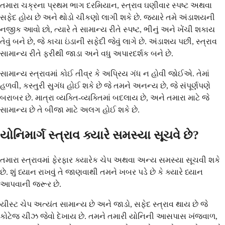
તમારા ચક્રના પ્રથમ ભાગ દરમિયાન, સ્ત્રાવ ઘણીવાર સ્પષ્ટ અથવા
સફેદ હોય છે અને થોડો ચીકણો લાગી શકે છે. જ્યારે તમે અંડાશયની
નજીક આવો છો, ત્યારે તે સામાન્ય રીતે સ્પષ્ટ, ભીનું અને ખેંચી શકાય
તેવું બને છે, જે કાચા ઇંડાની સફેદી જેવું લાગે છે. અંડાશય પછી, સ્ત્રાવ
સામાન્ય રીતે ફરીથી જાડા અને વધુ અપારદર્શક બને છે.
સામાન્ય સ્ત્રાવમાં કોઈ તીવ્ર કે અપ્રિય ગંધ ન હોવી જોઈએ. તેમાં
હળવી, કસ્તુરી સુગંધ હોઈ શકે છે જે તમને અનન્ય છે, જે સંપૂર્ણપણે
બરાબર છે. માત્રા વ્યક્તિ-વ્યક્તિમાં બદલાય છે, અને તમારા માટે જે
સામાન્ય છે તે બીજા માટે અલગ હોઈ શકે છે.
યોનિમાર્ગ સ્ત્રાવ ક્યારે સમસ્યા સૂચવે છે?
તમારા સ્ત્રાવમાં ફેરફાર ક્યારેક ચેપ અથવા અન્ય સમસ્યા સૂચવી શકે
છે. શું ધ્યાન રાખવું તે જાણવાથી તમને ખબર પડે છે કે ક્યારે ધ્યાન
આપવાની જરૂર છે.
યીસ્ટ ચેપ અત્યંત સામાન્ય છે અને જાડો, સફેદ સ્ત્રાવ થાય છે જે
કોટેજ ચીઝ જેવો દેખાય છે. તમને તમારી યોનિની આસપાસ ખંજવાળ,