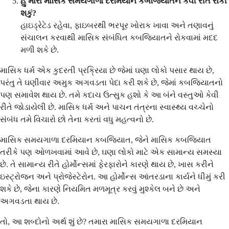
હું મારા માસિક સમયગાળા દરમિયાન કબજિયાતને કેવી રીતે રોકી
શકું?
હાઇડ્રેટેડ રહેવા, ફાઇબરથી ભરપૂર ખોરાક ખાવા અને તણાવનું
સંચાલન કરવાથી માસિક સંબંધિત કબજિયાતને રોકવામાં મદદ
મળી શકે છે.
માસિક ધર્મ એક કુદરતી પ્રક્રિયા છે જેમાં ઘણા લોકો પસાર થાય છે,
પરંતુ તે ઘણીવાર અમુક અગવડતા પેદા કરી શકે છે, જેમાં કબજિયાતનો
પણ સમાવેશ થાય છે. તમે કદાચ ઉત્સુક હશો કે આ બંને વસ્તુઓ કેવી
રીતે જોડાયેલી છે. માસિક ધર્મ અને પાચન તંત્રના સ્વાસ્થ્ય વચ્ચેનો
સંબંધ તમે વિચારો છો તેના કરતાં વધુ મહત્વનો છે.
માસિક સમયગાળા દરમિયાન કબજિયાત, જેને માસિક કબજિયાત
તરીકે પણ ઓળખવામાં આવે છે, ઘણા લોકો માટે એક સામાન્ય સમસ્યા
છે. તે સામાન્ય રીતે હોર્મોન્સમાં ફેરફારોને કારણે થાય છે, ખાસ કરીને
ઇસ્ટ્રોજન અને પ્રોજેસ્ટેરોન. આ હોર્મોન્સ આંતરડાના કાર્યને ધીમું કરી
શકે છે, જેના કારણે નિયમિત મળમૂત્ર કરવું મુશ્કેલ બને છે અને
અગવડતા થાય છે.
તો, આ શબ્દોનો અર્થ શું છે? તમારા માસિક સમયગાળા દરમિયાન