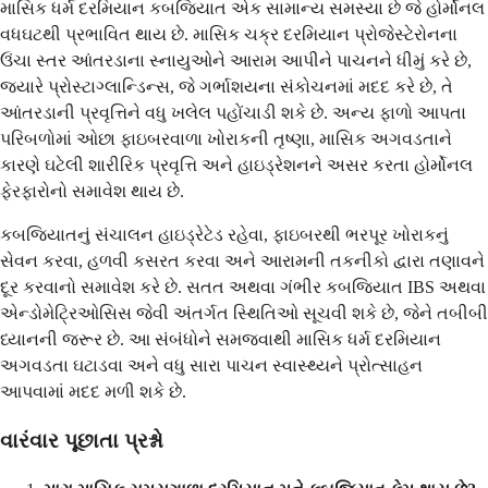
માસિક ધર્મ દરમિયાન કબજિયાત એક સામાન્ય સમસ્યા છે જે હોર્મોનલ
વધઘટથી પ્રભાવિત થાય છે. માસિક ચક્ર દરમિયાન પ્રોજેસ્ટેરોનના
ઉંચા સ્તર આંતરડાના સ્નાયુઓને આરામ આપીને પાચનને ધીમું કરે છે,
જ્યારે પ્રોસ્ટાગ્લાન્ડિન્સ, જે ગર્ભાશયના સંકોચનમાં મદદ કરે છે, તે
આંતરડાની પ્રવૃત્તિને વધુ ખલેલ પહોંચાડી શકે છે. અન્ય ફાળો આપતા
પરિબળોમાં ઓછા ફાઇબરવાળા ખોરાકની તૃષ્ણા, માસિક અગવડતાને
કારણે ઘટેલી શારીરિક પ્રવૃત્તિ અને હાઇડ્રેશનને અસર કરતા હોર્મોનલ
ફેરફારોનો સમાવેશ થાય છે.
કબજિયાતનું સંચાલન હાઇડ્રેટેડ રહેવા, ફાઇબરથી ભરપૂર ખોરાકનું
સેવન કરવા, હળવી કસરત કરવા અને આરામની તકનીકો દ્વારા તણાવને
દૂર કરવાનો સમાવેશ કરે છે. સતત અથવા ગંભીર કબજિયાત IBS અથવા
એન્ડોમેટ્રિઓસિસ જેવી અંતર્ગત સ્થિતિઓ સૂચવી શકે છે, જેને તબીબી
ધ્યાનની જરૂર છે. આ સંબંધોને સમજવાથી માસિક ધર્મ દરમિયાન
અગવડતા ઘટાડવા અને વધુ સારા પાચન સ્વાસ્થ્યને પ્રોત્સાહન
આપવામાં મદદ મળી શકે છે.
વારંવાર પૂછાતા પ્રશ્નો