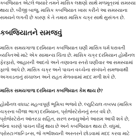
કબજિયાત એટલે જ્યારે તમને માસિક લક્ષણો સાથે મળમૂત્રમાં સમસ્યા
થાય છે. બીજી બાજુ, માસિક કબજિયાત ખાસ કરીને આ સમસ્યાના
સમયને લગતી છે કારણ કે તે તમારા માસિક ચક્ર સાથે સુસંગત છે.
કબજિયાતને સમજવું
માસિક સમયગાળા દરમિયાન કબજિયાત ઘણી માસિક ધર્મ ધરાવતી
વ્યક્તિઓ માટે એક સામાન્ય ચિંતા છે. માસિક ચક્ર દરમિયાન હોર્મોનલ
ફેરફારો, આહારની આદતો અને તણાવના સ્તરો ઘણીવાર આ સમસ્યામાં
ફાળો આપે છે. માસિક ચક્ર અને પાચન વચ્ચેના સંબંધને સમજવાથી
અગવડતાનું સંચાલન અને રાહત મેળવવામાં મદદ મળી શકે છે.
માસિક સમયગાળા દરમિયાન કબજિયાત કેમ થાય છે?
હોર્મોનલ વધઘટ મહત્વપૂર્ણ ભૂમિકા ભજવે છે. લ્યુટિયલ તબક્કા (માસિક
ચક્રના બીજા ભાગ) દરમિયાન, પ્રોજેસ્ટેરોનનું સ્તર વધે છે.
પ્રોજેસ્ટેરોન આંતરડા સહિત, સરળ સ્નાયુઓને આરામ આપી શકે છે,
જેના કારણે પાચન ધીમું થાય છે અને કબજિયાત થાય છે. વધુમાં,
પ્રોસ્ટાગ્લાન્ડિન્સ, જે ગર્ભાશયની અસ્તરને છોડવામાં મદદ કરવા માટે