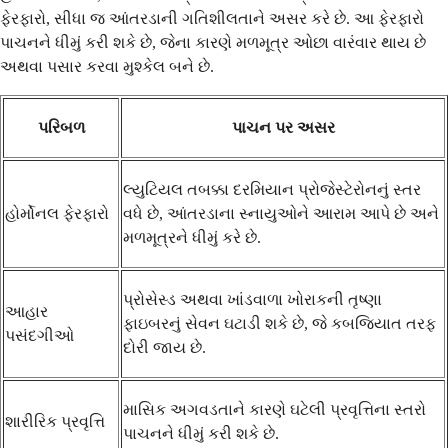
ફેરફારો, સીધા જ આંતરડાની ગતિશીલતાને અસર કરે છે. આ ફેરફારો
પાચનને ધીમું કરી શકે છે, જેના કારણે મળમૂત્ર ઓછા વારંવાર થાય છે
અથવા પસાર કરવા મુશ્કેલ બને છે.
પરિબળ
પાચન પર અસર
લ્યુટિયલ તબક્કા દરમિયાન પ્રોજેસ્ટેરોનનું સ્તર
હોર્મોનલ ફેરફારો
વધે છે, આંતરડાના સ્નાયુઓને આરામ આપે છે અને
મળમૂત્રને ધીમું કરે છે.
પ્રોસેસ્ડ અથવા ખાંડવાળા ખોરાકની તૃષ્ણા
આહાર
ફાઇબરનું સેવન ઘટાડી શકે છે, જે કબજિયાત તરફ
પસંદગીઓ
દોરી જાય છે.
માસિક અગવડતાને કારણે ઘટેલી પ્રવૃત્તિના સ્તરો
શારીરિક પ્રવૃત્તિ
પાચનને ધીમું કરી શકે છે.