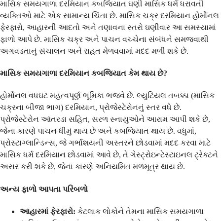
માસિક સમયગાળા દરમિયાન કબજિયાત ઘણી માસિક ધર્મ ધરાવતી
વ્યક્તિઓ માટે એક સામાન્ય ચિંતા છે. માસિક ચક્ર દરમિયાન હોર્મોનલ
ફેરફારો, આહારની આદતો અને તણાવના સ્તરો ઘણીવાર આ સમસ્યામાં
ફાળો આપે છે. માસિક ચક્ર અને પાચન વચ્ચેના સંબંધને સમજવાથી
અગવડતાનું સંચાલન અને રાહત મેળવવામાં મદદ મળી શકે છે.
માસિક સમયગાળા દરમિયાન કબજિયાત કેમ થાય છે?
હોર્મોનલ વધઘટ મહત્વપૂર્ણ ભૂમિકા ભજવે છે. લ્યુટિયલ તબક્કા (માસિક
ચક્રના બીજા ભાગ) દરમિયાન, પ્રોજેસ્ટેરોનનું સ્તર વધે છે.
પ્રોજેસ્ટેરોન આંતરડા સહિત, સરળ સ્નાયુઓને આરામ આપી શકે છે,
જેના કારણે પાચન ધીમું થાય છે અને કબજિયાત થાય છે. વધુમાં,
પ્રોસ્ટાગ્લાન્ડિન્સ, જે ગર્ભાશયની અસ્તરને છોડવામાં મદદ કરવા માટે
માસિક ધર્મ દરમિયાન છોડવામાં આવે છે, તે ગેસ્ટ્રોઇન્ટેસ્ટાઇનલ ટ્રેક્ટને
અસર કરી શકે છે, જેના કારણે અનિયમિત મળમૂત્ર થાય છે.
અન્ય ફાળો આપતા પરિબળો
આહારમાં ફેરફારો:
કેટલાક લોકોને તેમના માસિક સમયગાળા