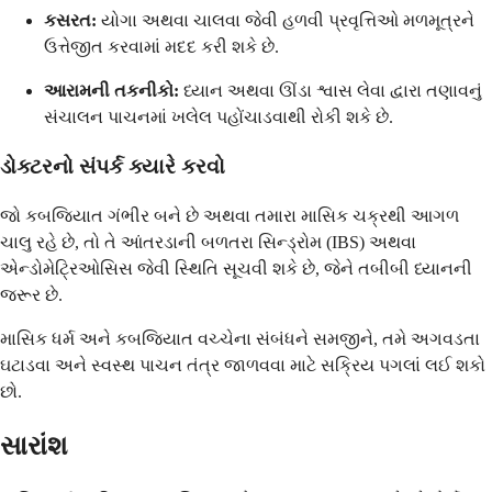
કસરત:
યોગા અથવા ચાલવા જેવી હળવી પ્રવૃત્તિઓ મળમૂત્રને
ઉત્તેજીત કરવામાં મદદ કરી શકે છે.
આરામની તકનીકો:
ધ્યાન અથવા ઊંડા શ્વાસ લેવા દ્વારા તણાવનું
સંચાલન પાચનમાં ખલેલ પહોંચાડવાથી રોકી શકે છે.
ડોક્ટરનો સંપર્ક ક્યારે કરવો
જો કબજિયાત ગંભીર બને છે અથવા તમારા માસિક ચક્રથી આગળ
ચાલુ રહે છે, તો તે આંતરડાની બળતરા સિન્ડ્રોમ (IBS) અથવા
એન્ડોમેટ્રિઓસિસ જેવી સ્થિતિ સૂચવી શકે છે, જેને તબીબી ધ્યાનની
જરૂર છે.
માસિક ધર્મ અને કબજિયાત વચ્ચેના સંબંધને સમજીને, તમે અગવડતા
ઘટાડવા અને સ્વસ્થ પાચન તંત્ર જાળવવા માટે સક્રિય પગલાં લઈ શકો
છો.
સારાંશ