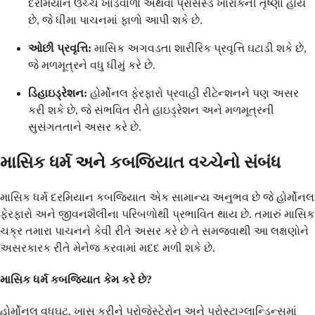
દરમિયાન ઉચ્ચ ખાંડવાળા અથવા પ્રોસેસ્ડ ખોરાકની તૃષ્ણા હોય
છે, જે ધીમા પાચનમાં ફાળો આપી શકે છે.
ઓછી પ્રવૃત્તિ:
માસિક અગવડતા શારીરિક પ્રવૃત્તિ ઘટાડી શકે છે,
જે મળમૂત્રને વધુ ધીમું કરે છે.
ડિહાઇડ્રેશન:
હોર્મોનલ ફેરફારો પ્રવાહી રીટેન્શનને પણ અસર
કરી શકે છે, જે સંભવિત રીતે હાઇડ્રેશન અને મળમૂત્રની
સુસંગતતાને અસર કરે છે.
માસિક ધર્મ અને કબજિયાત વચ્ચેનો સંબંધ
માસિક ધર્મ દરમિયાન કબજિયાત એક સામાન્ય અનુભવ છે જે હોર્મોનલ
ફેરફારો અને જીવનશૈલીના પરિબળોથી પ્રભાવિત થાય છે. તમારું માસિક
ચક્ર તમારા પાચનને કેવી રીતે અસર કરે છે તે સમજવાથી આ લક્ષણોને
અસરકારક રીતે મેનેજ કરવામાં મદદ મળી શકે છે.
માસિક ધર્મ કબજિયાત કેમ કરે છે?
હોર્મોનલ વધઘટ, ખાસ કરીને પ્રોજેસ્ટેરોન અને પ્રોસ્ટાગ્લાન્ડિન્સમાં