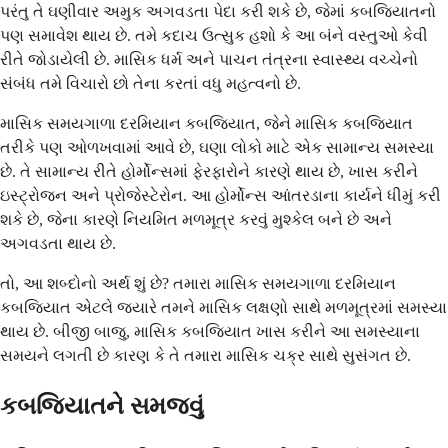
પરંતુ તે ઘણીવાર અમુક અગવડતા પેદા કરી શકે છે, જેમાં કબજિયાતનો
પણ સમાવેશ થાય છે. તમે કદાચ ઉત્સુક હશો કે આ બંને વસ્તુઓ કેવી
રીતે જોડાયેલી છે. માસિક ધર્મ અને પાચન તંત્રના સ્વાસ્થ્ય વચ્ચેનો
સંબંધ તમે વિચારો છો તેના કરતાં વધુ મહત્વનો છે.
માસિક સમયગાળા દરમિયાન કબજિયાત, જેને માસિક કબજિયાત
તરીકે પણ ઓળખવામાં આવે છે, ઘણા લોકો માટે એક સામાન્ય સમસ્યા
છે. તે સામાન્ય રીતે હોર્મોન્સમાં ફેરફારોને કારણે થાય છે, ખાસ કરીને
ઇસ્ટ્રોજન અને પ્રોજેસ્ટેરોન. આ હોર્મોન્સ આંતરડાના કાર્યને ધીમું કરી
શકે છે, જેના કારણે નિયમિત મળમૂત્ર કરવું મુશ્કેલ બને છે અને
અગવડતા થાય છે.
તો, આ શબ્દોનો અર્થ શું છે? તમારા માસિક સમયગાળા દરમિયાન
કબજિયાત એટલે જ્યારે તમને માસિક લક્ષણો સાથે મળમૂત્રમાં સમસ્યા
થાય છે. બીજી બાજુ, માસિક કબજિયાત ખાસ કરીને આ સમસ્યાના
સમયને લગતી છે કારણ કે તે તમારા માસિક ચક્ર સાથે સુસંગત છે.
કબજિયાતને સમજવું