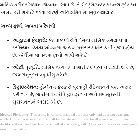
માસિક ધર્મ દરમિયાન છોડવામાં આવે છે, તે ગેસ્ટ્રોઇન્ટેસ્ટાઇનલ ટ્રેક્ટને
અસર કરી શકે છે, જેના કારણે અનિયમિત મળમૂત્ર થાય છે.
અન્ય ફાળો આપતા પરિબળો
આહારમાં ફેરફારો:
કેટલાક લોકોને તેમના માસિક સમયગાળા
દરમિયાન ઉચ્ચ ખાંડવાળા અથવા પ્રોસેસ્ડ ખોરાકની તૃષ્ણા હોય
છે, જે ધીમા પાચનમાં ફાળો આપી શકે છે.
ઓછી પ્રવૃત્તિ:
માસિક અગવડતા શારીરિક પ્રવૃત્તિ ઘટાડી શકે છે,
જે મળમૂત્રને વધુ ધીમું કરે છે.
ડિહાઇડ્રેશન:
હોર્મોનલ ફેરફારો પ્રવાહી રીટેન્શનને પણ અસર
કરી શકે છે, જે સંભવિત રીતે હાઇડ્રેશન અને મળમૂત્રની
સુસંગતતાને અસર કરે છે.
Medical Disclaimer:
This article is for informational purposes only and does not constitute
medical advice. Always consult a qualified healthcare provider for diagnosis and treatment
decisions. If you are experiencing a medical emergency, call 911 or go to the nearest emergency
room immediately.