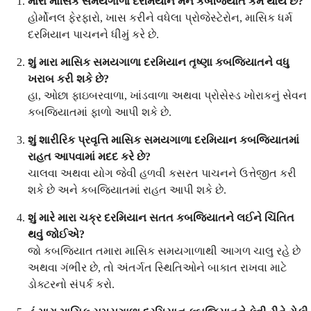
મારા માસિક સમયગાળા દરમિયાન મને કબજિયાત કેમ થાય છે?
હોર્મોનલ ફેરફારો, ખાસ કરીને વધેલા પ્રોજેસ્ટેરોન, માસિક ધર્મ
દરમિયાન પાચનને ધીમું કરે છે.
શું મારા માસિક સમયગાળા દરમિયાન તૃષ્ણા કબજિયાતને વધુ
ખરાબ કરી શકે છે?
હા, ઓછા ફાઇબરવાળા, ખાંડવાળા અથવા પ્રોસેસ્ડ ખોરાકનું સેવન
કબજિયાતમાં ફાળો આપી શકે છે.
શું શારીરિક પ્રવૃત્તિ માસિક સમયગાળા દરમિયાન કબજિયાતમાં
રાહત આપવામાં મદદ કરે છે?
ચાલવા અથવા યોગ જેવી હળવી કસરત પાચનને ઉત્તેજીત કરી
શકે છે અને કબજિયાતમાં રાહત આપી શકે છે.
શું મારે મારા ચક્ર દરમિયાન સતત કબજિયાતને લઈને ચિંતિત
થવું જોઈએ?
જો કબજિયાત તમારા માસિક સમયગાળાથી આગળ ચાલુ રહે છે
અથવા ગંભીર છે, તો અંતર્ગત સ્થિતિઓને બાકાત રાખવા માટે
ડોક્ટરનો સંપર્ક કરો.