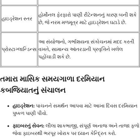
હોર્મોનલ ફેરફારો પાણી રીટેન્શનનું કારણ બની શકે
હાઇડ્રેશન સ્તર
છે, જે નરમ મળમૂત્ર માટે હાઇડ્રેશન ઘટાડે છે.
આ સંયોજનો, ગર્ભાશયના સંકોચનમાં મદદ કરતી
પ્રોસ્ટાગ્લાન્ડિન્સ
વખતે, સામાન્ય આંતરડાની પ્રવૃત્તિને ખલેલ
પહોંચાડી શકે છે.
તમારા માસિક સમયગાળા દરમિયાન
કબજિયાતનું સંચાલન
હાઇડ્રેશન:
પાચનને સમર્થન આપવા માટે આખા દિવસ દરમિયાન
પુષ્કળ પાણી પીવો.
ફાઇબરનું સેવન:
લીલા શાકભાજી, સંપૂર્ણ અનાજ અને તાજા ફળો
જેવા ફાઇબરથી ભરપૂર ખોરાક પર ધ્યાન કેન્દ્રિત કરો.