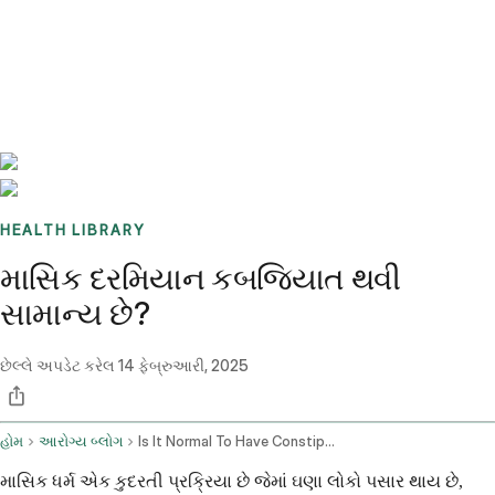
Benchmarks
Stories
FAQ
Sign up / Log in
HEALTH LIBRARY
માસિક દરમિયાન કબજિયાત થવી
સામાન્ય છે?
છેલ્લે અપડેટ કરેલ
14 ફેબ્રુઆરી, 2025
હોમ
આરોગ્ય બ્લોગ
Is It Normal To Have Constipation During Period
માસિક ધર્મ એક કુદરતી પ્રક્રિયા છે જેમાં ઘણા લોકો પસાર થાય છે,