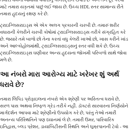
માટે તમારા યકૃતમાં પાછું લઈ જાય છે. ઉચ્ચ HDL સ્તર સામાન્ય રીતે
તમારા હૃદયનું રક્ષણ કરે છે.
ટ્રાઇગ્લિસરાઇડ્સ એ એક અલગ પ્રકારની ચરબી છે. તમારું શરીર
વધારાની કેલરીને ચરબી કોષોમાં ટ્રાઇગ્લિસરાઇડ્સ તરીકે સંગ્રહિત કરે
છે. જ્યારે તમે બાળો છો તેના કરતાં વધુ કેલરી ખાઓ છો, ખાસ કરીને ખાંડ
અને આલ્કોહોલમાંથી, ટ્રાઇગ્લિસરાઇડ્સનું સ્તર વધી શકે છે. ઉચ્ચ
ટ્રાઇગ્લિસરાઇડ્સ ઘણીવાર અન્ય હૃદયના જોખમી પરિબળો સાથે જોવા
મળે છે.
આ નંબરો મારા આરોગ્ય માટે ખરેખર શું અર્થ
ધરાવે છે?
તમારા લિપિડ પ્રોફાઇલના નંબરો એક શ્રેણી પર અસ્તિત્વ ધરાવે છે,
સરળ પાસ અથવા નિષ્ફળ ગ્રેડ તરીકે નહીં. ડૉક્ટરો સારવારના નિર્ણયોને
માર્ગદર્શન આપવા માટે શ્રેણીનો ઉપયોગ કરે છે, પરંતુ તેઓ તમારી
અનન્ય પરિસ્થિતિને પણ ધ્યાનમાં લે છે. તમારી ઉંમર, પારિવારિક
ઇતિહાસ, બ્લડ પ્રેશર, ડાયાબિટીસની સ્થિતિ અને ધૂમ્રપાનની ટેવો - આ