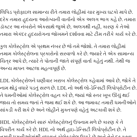
લિપિડ પ્રોફાઇલ સામાન્ય રીતે તમારા લોહીમાં ચાર મુખ્ય ઘટકો માપે છે.
દરેક તમારા હૃદયના આરોગ્યની વાર્તાનો એક અલગ ભાગ કહે છે. તમારા
ડૉક્ટર આ નંબરોને એકસાથે જુએ છે, અલગથી નહીં, કારણ કે તેઓ
તમારા એકંદર હૃદયરોગના જોખમને દર્શાવવા માટે ટીમ તરીકે કાર્ય કરે છે.
કુલ કોલેસ્ટ્રોલ એ પ્રથમ નંબર છે જે તમે જોશો. તે તમારા લોહીમાં
તમામ કોલેસ્ટ્રોલના પ્રકારોનો સરવાળો કરે છે. જ્યારે તે એક સામાન્ય
ચિત્ર આપે છે, ત્યારે તે પોતાની જાતે સંપૂર્ણ વાર્તા કહેતું નથી. તેથી જ
અન્ય માપન આટલા મહત્વપૂર્ણ છે.
LDL કોલેસ્ટ્રોલને ઘણીવાર ખરાબ કોલેસ્ટ્રોલ કહેવામાં આવે છે, જોકે તે
નામ થોડું વધારે પડતું સરળ છે. LDL નો અર્થ લો-ડેન્સિટી લિપોપ્રોટીન છે.
તે ધમનીઓમાં કોલેસ્ટ્રોલ વહન કરે છે, જ્યાં જો સ્તર ખૂબ ઊંચું થઈ
જાય તો સમય જતાં તે જમા થઈ શકે છે. આ જમાવટ તમારી ધમનીઓને
સાંકડી કરી શકે છે અને લોહીને મુક્તપણે વહેતું અટકાવી શકે છે.
HDL કોલેસ્ટ્રોલને સારું કોલેસ્ટ્રોલનું ઉપનામ મળે છે કારણ કે તે
વિપરીત કાર્ય કરે છે. HDL નો અર્થ હાઇ-ડેન્સિટી લિપોપ્રોટીન છે. તે
તમારી ધમનીઓમાંથી વધારાનું કોલેસ્ટ્રોલ ઉપાડે છે અને તેને દૂર કરવા