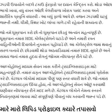
ઝડપી ઉપાયોને બદલે ટકાઉ ફેરફારો પર ધ્યાન કેન્દ્રિત કરો. થોડા ઓછા
ભાગો ખાવા, વધુ વખત ઓછી કેલરીવાળા ખોરાક પસંદ કરવા અને
શારીરિક પ્રવૃત્તિ વધારવી - આ બધું ફાળો આપે છે. વજન ઝડપથી ઘટવું
જરૂરી નથી. ધીમી, સ્થિર ખોટ લાંબા ગાળે ટકી રહેવાની શક્યતા છે.
જો તમે ધૂમ્રપાન કરો છો તો ધૂમ્રપાન છોડવું અત્યંત મહત્વપૂર્ણ છે.
ધૂમ્રપાન તમારા HDL કોલેસ્ટ્રોલને ઘટાડે છે અને તમારી રક્ત
વાહિનીઓની દિવાલોને નુકસાન પહોંચાડે છે. આ કોલેસ્ટ્રોલ જમા થવાનું
સરળ બનાવે છે. છોડવાથી થોડા અઠવાડિયામાં તમારું HDL સુધરે છે અને
સમય જતાં તમારા હૃદય રોગનું જોખમ નોંધપાત્ર રીતે ઘટે છે.
આલ્કોહોલનું મધ્યમ સેવન ખાસ કરીને ટ્રાઇગ્લિસરાઇડ્સ માટે
મહત્વપૂર્ણ છે. તમારું યકૃત આલ્કોહોલને ટ્રાઇગ્લિસરાઇડ્સમાં પ્રોસેસ
કરે છે. કેટલાક લોકોમાં મધ્યમ પીણું પણ સ્તર વધારી શકે છે. જો તમારા
ટ્રાઇગ્લિસરાઇડ્સ ઊંચા હોય, તો આલ્કોહોલનું સેવન ઓછું કરવાથી
ઘણીવાર નોંધપાત્ર રીતે મદદ મળે છે. કેટલાક લોકોને તેમના સ્તરને
નિયંત્રણમાં લાવવા માટે સંપૂર્ણપણે પીવાનું બંધ કરવાની જરૂર પડે છે.
મારે મારો લિપિડ પ્રોફાઇલ ક્યારે તપાસવો