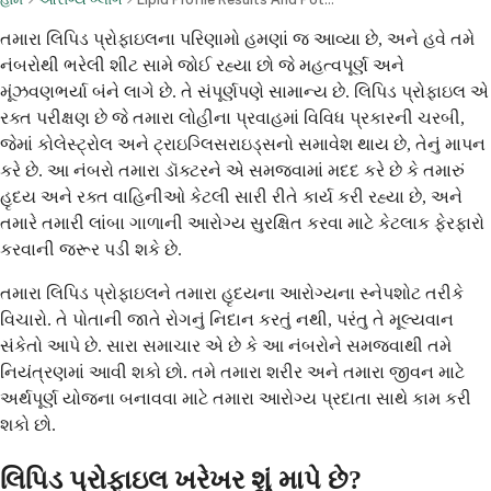
તમારા લિપિડ પ્રોફાઇલના પરિણામો હમણાં જ આવ્યા છે, અને હવે તમે
નંબરોથી ભરેલી શીટ સામે જોઈ રહ્યા છો જે મહત્વપૂર્ણ અને
મૂંઝવણભર્યા બંને લાગે છે. તે સંપૂર્ણપણે સામાન્ય છે. લિપિડ પ્રોફાઇલ એ
રક્ત પરીક્ષણ છે જે તમારા લોહીના પ્રવાહમાં વિવિધ પ્રકારની ચરબી,
જેમાં કોલેસ્ટ્રોલ અને ટ્રાઇગ્લિસરાઇડ્સનો સમાવેશ થાય છે, તેનું માપન
કરે છે. આ નંબરો તમારા ડૉક્ટરને એ સમજવામાં મદદ કરે છે કે તમારું
હૃદય અને રક્ત વાહિનીઓ કેટલી સારી રીતે કાર્ય કરી રહ્યા છે, અને
તમારે તમારી લાંબા ગાળાની આરોગ્ય સુરક્ષિત કરવા માટે કેટલાક ફેરફારો
કરવાની જરૂર પડી શકે છે.
તમારા લિપિડ પ્રોફાઇલને તમારા હૃદયના આરોગ્યના સ્નેપશોટ તરીકે
વિચારો. તે પોતાની જાતે રોગનું નિદાન કરતું નથી, પરંતુ તે મૂલ્યવાન
સંકેતો આપે છે. સારા સમાચાર એ છે કે આ નંબરોને સમજવાથી તમે
નિયંત્રણમાં આવી શકો છો. તમે તમારા શરીર અને તમારા જીવન માટે
અર્થપૂર્ણ યોજના બનાવવા માટે તમારા આરોગ્ય પ્રદાતા સાથે કામ કરી
શકો છો.
લિપિડ પ્રોફાઇલ ખરેખર શું માપે છે?