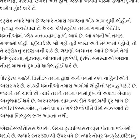
તકલીફ, પરસેવો, ઉબકા અને હાથ, જડબા અથવા પીઠમાં ફેલાતો દુખાવો
શામેલ હોઈ શકે છે.
સ્ટ્રોક ત્યારે થાય છે જ્યારે તમારા મગજના એક ભાગ સુધી લોહીનો
પ્રવાહ અવરોધાય છે. ઉચ્ચ કોલેસ્ટ્રોલ તમારા ગળામાં કેરોટીડ
ધમનીઓમાં પ્લેક બનાવવામાં ફાળો આપે છે. આ ધમનીઓ તમારા
મગજમાં લોહી પહોંચાડે છે. જો ગઠ્ઠો તૂટી જાય અને મગજમાં પહોંચે, તો
તે સ્ટ્રોકનું કારણ બની શકે છે. લક્ષણો અચાનક આવે છે અને તેમાં
નિષ્ક્રિયતા, મૂંઝવણ, બોલવામાં મુશ્કેલી, દ્રષ્ટિ સમસ્યાઓ અથવા
તીવ્ર માથાનો દુખાવો શામેલ હોઈ શકે છે.
પેરિફેરલ આર્ટરી ડિસીઝ તમારા હાથ અને પગમાં રક્ત વાહિનીઓને
અસર કરે છે. સાંકડી ધમનીઓ તમારા અંગોમાં લોહીનો પ્રવાહ ઘટાડે છે.
જ્યારે તમે ચાલો છો ત્યારે તમને તમારા પગમાં દુખાવો અથવા ખેંચાણ
અનુભવાઈ શકે છે. અસ્વસ્થતા સામાન્ય રીતે આરામથી દૂર થાય છે.
ગંભીર કિસ્સાઓમાં, તમને ઘા થઈ શકે છે જે ધીમે ધીમે રૂઝ આવે છે
અથવા બિલકુલ રૂઝ આવતા નથી.
એથરોસ્ક્લેરોસિસ ઉપરાંત ઉચ્ચ ટ્રાઇગ્લિસરાઇડ્સ પોતાના જોખમો
ધરાવે છે. જ્યારે સ્તર 500 થી ઉપર વધે છે, ત્યારે તીવ્ર પેનક્રેટાઇટિસનું