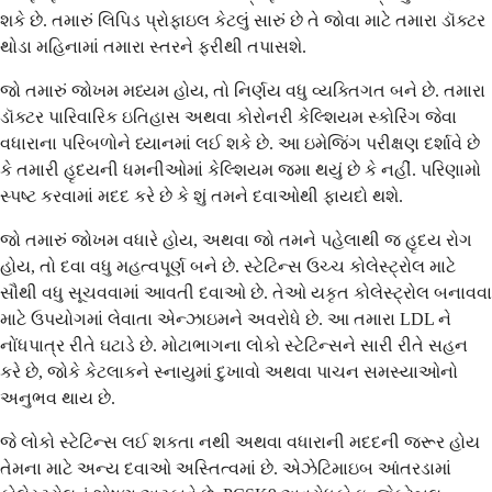
શકે છે. તમારું લિપિડ પ્રોફાઇલ કેટલું સારું છે તે જોવા માટે તમારા ડૉક્ટર
થોડા મહિનામાં તમારા સ્તરને ફરીથી તપાસશે.
જો તમારું જોખમ મધ્યમ હોય, તો નિર્ણય વધુ વ્યક્તિગત બને છે. તમારા
ડૉક્ટર પારિવારિક ઇતિહાસ અથવા કોરોનરી કેલ્શિયમ સ્કોરિંગ જેવા
વધારાના પરિબળોને ધ્યાનમાં લઈ શકે છે. આ ઇમેજિંગ પરીક્ષણ દર્શાવે છે
કે તમારી હૃદયની ધમનીઓમાં કેલ્શિયમ જમા થયું છે કે નહીં. પરિણામો
સ્પષ્ટ કરવામાં મદદ કરે છે કે શું તમને દવાઓથી ફાયદો થશે.
જો તમારું જોખમ વધારે હોય, અથવા જો તમને પહેલાથી જ હૃદય રોગ
હોય, તો દવા વધુ મહત્વપૂર્ણ બને છે. સ્ટેટિન્સ ઉચ્ચ કોલેસ્ટ્રોલ માટે
સૌથી વધુ સૂચવવામાં આવતી દવાઓ છે. તેઓ યકૃત કોલેસ્ટ્રોલ બનાવવા
માટે ઉપયોગમાં લેવાતા એન્ઝાઇમને અવરોધે છે. આ તમારા LDL ને
નોંધપાત્ર રીતે ઘટાડે છે. મોટાભાગના લોકો સ્ટેટિન્સને સારી રીતે સહન
કરે છે, જોકે કેટલાકને સ્નાયુમાં દુખાવો અથવા પાચન સમસ્યાઓનો
અનુભવ થાય છે.
જે લોકો સ્ટેટિન્સ લઈ શકતા નથી અથવા વધારાની મદદની જરૂર હોય
તેમના માટે અન્ય દવાઓ અસ્તિત્વમાં છે. એઝેટિમાઇબ આંતરડામાં