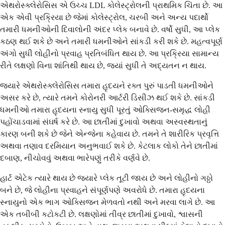
એથરોસ્ક્લેરોસિસ એ ઉચ્ચ LDL કોલેસ્ટ્રોલની પ્રાથમિક ચિંતા છે. આ
એક એવી પ્રક્રિયા છે જેમાં કોલેસ્ટ્રોલ, ચરબી અને અન્ય પદાર્થો
તમારી ધમનીઓની દિવાલોની અંદર પ્લેક બનાવે છે. વર્ષો સુધી, આ પ્લેક
કઠણ થઈ શકે છે અને તમારી ધમનીઓને સાંકડી કરી શકે છે. મહત્વપૂર્ણ
અંગો સુધી લોહીનો પ્રવાહ પ્રતિબંધિત થાય છે. આ પ્રક્રિયા સામાન્ય
રીતે લક્ષણો વિના શાંતિથી થાય છે, જ્યાં સુધી તે અદ્યતન ન થાય.
જ્યારે એથરોસ્ક્લેરોસિસ તમારા હૃદયને રક્ત પુરું પાડતી ધમનીઓને
અસર કરે છે, ત્યારે તમને કોરોનરી આર્ટરી ડિસીઝ થઈ શકે છે. સાંકડી
ધમનીઓ તમારા હૃદયના સ્નાયુ સુધી પૂરતું ઓક્સિજન-સમૃદ્ધ લોહી
પહોંચાડવામાં સંઘર્ષ કરે છે. આ છાતીમાં દુખાવો અથવા અસ્વસ્થતાનું
કારણ બની શકે છે જેને એન્જેના કહેવાય છે. તમને તે શારીરિક પ્રવૃત્તિ
અથવા તણાવ દરમિયાન અનુભવાઈ શકે છે. કેટલાક લોકો તેને છાતીમાં
દબાણ, નીચોવવું અથવા ભારેપણું તરીકે વર્ણવે છે.
હાર્ટ એટેક ત્યારે થાય છે જ્યારે પ્લેક તૂટી જાય છે અને લોહીનો ગઠ્ઠો
બને છે, જે લોહીના પ્રવાહને સંપૂર્ણપણે અવરોધે છે. તમારા હૃદયના
સ્નાયુનો એક ભાગ ઓક્સિજન મેળવતો નથી અને મરવા લાગે છે. આ
એક તબીબી કટોકટી છે. લક્ષણોમાં તીવ્ર છાતીમાં દુખાવો, શ્વાસની