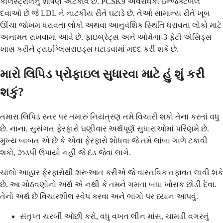
કોલેસ્ટ્રોલનું શોષણ અટકાવે છે. PCSK9 અવરોધકો ઇન્જેક્ટેબલ
દવાઓ છે જે LDL ને નાટકીય રીતે ઘટાડે છે. તેઓ સામાન્ય રીતે ખૂબ
ઊંચા જોખમ ધરાવતા લોકો અથવા આનુવંશિક સ્થિતિ ધરાવતા લોકો માટે
અનામત રાખવામાં આવે છે. ફાઇબ્રેટ્સ અને ઓમેગા-3 ફેટી એસિડ્સ
ખાસ કરીને ટ્રાઇગ્લિસરાઇડ્સ ઘટાડવામાં મદદ કરી શકે છે.
મારો લિપિડ પ્રોફાઇલ સુધારવા માટે હું શું કરી
શકું?
તમારા લિપિડ સ્તર પર તમારું નિયંત્રણ તમે વિચારી શકો તેના કરતાં વધુ
છે. નાના, સુસંગત ફેરફારો ઘણીવાર અર્થપૂર્ણ સુધારાઓમાં પરિણમે છે.
મુખ્ય બાબત એ છે કે એવા ફેરફારો શોધવા જે તમે લાંબા ગાળે ટકાવી
શકો, ઝડપી ઉપાયો નહીં જે દંડ જેવા લાગે.
ચાલો આહાર ફેરફારોથી શરૂઆત કરીએ જે વાસ્તવિક તફાવત લાવી શકે
છે. આ ગોઠવણોનો અર્થ એ નથી કે તમને ગમતા બધા ખોરાક છોડી દેવા.
તેનો અર્થ છે વિચારશીલ સ્વેપ કરવા અને ભાગો પર ધ્યાન આપવું.
સંતૃપ્ત ચરબી ઓછી કરો, વધુ વખત લીન માંસ, ચામડી વગરનું