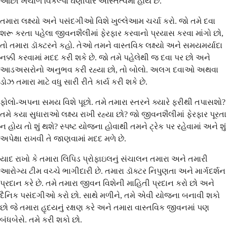
ઓછી ખર્ચાળ વિકલ્પો ઘણીવાર અસ્તિત્વમાં હોય છે.
તમારા લક્ષ્યો અને પસંદગીઓ વિશે ખુલ્લેઆમ ચર્ચા કરો. જો તમે દવા
શરૂ કરતા પહેલા જીવનશૈલીમાં ફેરફાર કરવાનો પ્રયાસ કરવા માંગો છો,
તો તમારા ડૉક્ટરને કહો. તેઓ તમને વાસ્તવિક લક્ષ્યો અને સમયમર્યાદા
નક્કી કરવામાં મદદ કરી શકે છે. જો તમે પહેલેથી જ દવા પર છો અને
આડઅસરોનો અનુભવ કરી રહ્યા છો, તો બોલો. અલગ દવાઓ અથવા
ડોઝ તમારા માટે વધુ સારી રીતે કાર્ય કરી શકે છે.
ફોલો-અપના સમય વિશે પૂછો. તમે તમારા સ્તરને ક્યારે ફરીથી તપાસશો?
તમે કયા સુધારાઓ લક્ષ્ય રાખી રહ્યા છો? જો જીવનશૈલીમાં ફેરફાર પૂરતા
ન હોય તો શું થશે? સ્પષ્ટ યોજના હોવાથી તમને ટ્રેક પર રહેવામાં અને શું
અપેક્ષા રાખવી તે જાણવામાં મદદ મળે છે.
યાદ રાખો કે તમારા લિપિડ પ્રોફાઇલનું સંચાલન તમારા અને તમારી
આરોગ્ય ટીમ વચ્ચે ભાગીદારી છે. તમારા ડૉક્ટર નિપુણતા અને માર્ગદર્શન
પ્રદાન કરે છે. તમે તમારા જીવન વિશેની માહિતી પ્રદાન કરો છો અને
દૈનિક પસંદગીઓ કરો છો. સાથે મળીને, તમે એવી યોજના બનાવી શકો
છો જે તમારા હૃદયનું રક્ષણ કરે અને તમારા વાસ્તવિક જીવનમાં પણ
બંધબેસે. તમે કરી શકો છો.