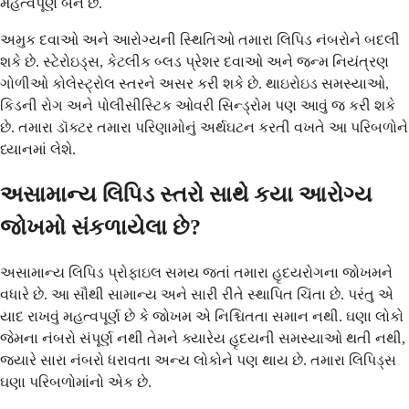
મહત્વપૂર્ણ બને છે.
અમુક દવાઓ અને આરોગ્યની સ્થિતિઓ તમારા લિપિડ નંબરોને બદલી
શકે છે. સ્ટેરોઇડ્સ, કેટલીક બ્લડ પ્રેશર દવાઓ અને જન્મ નિયંત્રણ
ગોળીઓ કોલેસ્ટ્રોલ સ્તરને અસર કરી શકે છે. થાઇરોઇડ સમસ્યાઓ,
કિડની રોગ અને પોલીસીસ્ટિક ઓવરી સિન્ડ્રોમ પણ આવું જ કરી શકે
છે. તમારા ડૉક્ટર તમારા પરિણામોનું અર્થઘટન કરતી વખતે આ પરિબળોને
ધ્યાનમાં લેશે.
અસામાન્ય લિપિડ સ્તરો સાથે કયા આરોગ્ય
જોખમો સંકળાયેલા છે?
અસામાન્ય લિપિડ પ્રોફાઇલ સમય જતાં તમારા હૃદયરોગના જોખમને
વધારે છે. આ સૌથી સામાન્ય અને સારી રીતે સ્થાપિત ચિંતા છે. પરંતુ એ
યાદ રાખવું મહત્વપૂર્ણ છે કે જોખમ એ નિશ્ચિતતા સમાન નથી. ઘણા લોકો
જેમના નંબરો સંપૂર્ણ નથી તેમને ક્યારેય હૃદયની સમસ્યાઓ થતી નથી,
જ્યારે સારા નંબરો ધરાવતા અન્ય લોકોને પણ થાય છે. તમારા લિપિડ્સ
ઘણા પરિબળોમાંનો એક છે.