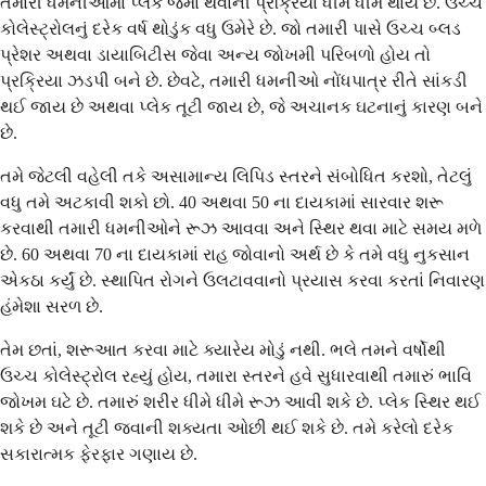
તમારી ધમનીઓમાં પ્લેક જમા થવાની પ્રક્રિયા ધીમે ધીમે થાય છે. ઉચ્ચ
કોલેસ્ટ્રોલનું દરેક વર્ષ થોડુંક વધુ ઉમેરે છે. જો તમારી પાસે ઉચ્ચ બ્લડ
પ્રેશર અથવા ડાયાબિટીસ જેવા અન્ય જોખમી પરિબળો હોય તો
પ્રક્રિયા ઝડપી બને છે. છેવટે, તમારી ધમનીઓ નોંધપાત્ર રીતે સાંકડી
થઈ જાય છે અથવા પ્લેક તૂટી જાય છે, જે અચાનક ઘટનાનું કારણ બને
છે.
તમે જેટલી વહેલી તકે અસામાન્ય લિપિડ સ્તરને સંબોધિત કરશો, તેટલું
વધુ તમે અટકાવી શકો છો. 40 અથવા 50 ના દાયકામાં સારવાર શરૂ
કરવાથી તમારી ધમનીઓને રૂઝ આવવા અને સ્થિર થવા માટે સમય મળે
છે. 60 અથવા 70 ના દાયકામાં રાહ જોવાનો અર્થ છે કે તમે વધુ નુકસાન
એકઠા કર્યું છે. સ્થાપિત રોગને ઉલટાવવાનો પ્રયાસ કરવા કરતાં નિવારણ
હંમેશા સરળ છે.
તેમ છતાં, શરૂઆત કરવા માટે ક્યારેય મોડું નથી. ભલે તમને વર્ષોથી
ઉચ્ચ કોલેસ્ટ્રોલ રહ્યું હોય, તમારા સ્તરને હવે સુધારવાથી તમારું ભાવિ
જોખમ ઘટે છે. તમારું શરીર ધીમે ધીમે રૂઝ આવી શકે છે. પ્લેક સ્થિર થઈ
શકે છે અને તૂટી જવાની શક્યતા ઓછી થઈ શકે છે. તમે કરેલો દરેક
સકારાત્મક ફેરફાર ગણાય છે.