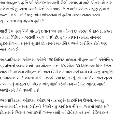
આ આહાર પદ્ધતિઓ એકંદર ખાવાની શૈલી બનાવવા માટે એકસાથે કામ
કરે છે જે હૃદયના આરોગ્યને ટેકો આપે છે. તમારે દરરોજ સંપૂર્ણ હોવાની
જરૂર નથી. કોઈપણ એક ભોજનમાં સંપૂર્ણતા કરતાં સમય જતાં
સુસંગતતા વધુ મહત્વપૂર્ણ છે.
શારીરિક પ્રવૃત્તિને પોતાનું ધ્યાન આપવા યોગ્ય છે કારણ કે ફાયદા ફક્ત
તમારા લિપિડ નંબરોથી આગળ વધે છે. હલનચલન તમારા સમગ્ર
હૃદયરોગના તંત્રને સુધારે છે. તમને માનસિક અને શારીરિક રીતે પણ
સારું લાગશે.
અઠવાડિયામાં ઓછામાં ઓછી 150 મિનિટ મધ્યમ-તીવ્રતાવાળી એરોબિક
પ્રવૃત્તિનો લક્ષ્ય રાખો. આ મોટાભાગના દિવસોમાં 30 મિનિટમાં વિભાજિત
થાય છે. મધ્યમ તીવ્રતાનો અર્થ છે કે તમે વાત કરી શકો છો પરંતુ પ્રવૃત્તિ
દરમિયાન ગાઈ શકતા નથી. ઝડપી ચાલવું, તરવું, સાયકલિંગ અને નૃત્ય
- આ બધું ગણાય છે. કંઈક એવું શોધો જેનો તમે ખરેખર આનંદ માણો
જેથી તમે તેને વળગી રહો.
અઠવાડિયામાં ઓછામાં ઓછા બે વાર સ્ટ્રેન્થ ટ્રેનિંગ ઉમેરો. સ્નાયુ
બનાવવાથી તમારા શરીરને કેલરી વધુ કાર્યક્ષમ રીતે બાળવામાં મદદ મળે
છે. તમારે જિમ સભ્યપદની જરૂર નથી. બોડીવેઇટ કસરતો, રેઝિસ્ટન્સ