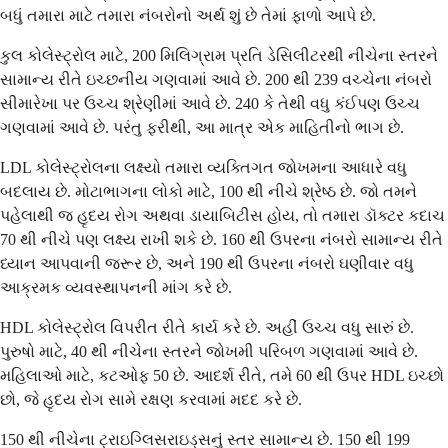
બધું તમારા માટે તમારા નંબરોનો અર્થ શું છે તેમાં ફાળો આપે છે.
કુલ કોલેસ્ટ્રોલ માટે, 200 મિલિગ્રામ પ્રતિ ડેસિલીટરથી નીચેના સ્તરને
સામાન્ય રીતે ઇચ્છનીય ગણવામાં આવે છે. 200 થી 239 વચ્ચેના નંબરો
સીમારેખા પર ઉચ્ચ શ્રેણીમાં આવે છે. 240 કે તેથી વધુ કંઈપણ ઉચ્ચ
ગણવામાં આવે છે. પરંતુ ફરીથી, આ માત્ર એક માહિતીનો ભાગ છે.
LDL કોલેસ્ટ્રોલના લક્ષ્યો તમારા વ્યક્તિગત જોખમના આધારે વધુ
બદલાય છે. મોટાભાગના લોકો માટે, 100 થી નીચે શ્રેષ્ઠ છે. જો તમને
પહેલાથી જ હૃદય રોગ અથવા ડાયાબિટીસ હોય, તો તમારા ડૉક્ટર કદાચ
70 થી નીચે પણ લક્ષ્ય રાખી શકે છે. 160 થી ઉપરના નંબરો સામાન્ય રીતે
ધ્યાન આપવાની જરૂર છે, અને 190 થી ઉપરના નંબરો ઘણીવાર વધુ
આક્રમક વ્યવસ્થાપનની માંગ કરે છે.
HDL કોલેસ્ટ્રોલ વિપરીત રીતે કાર્ય કરે છે. અહીં ઉચ્ચ વધુ સારું છે.
પુરુષો માટે, 40 થી નીચેના સ્તરને જોખમી પરિબળ ગણવામાં આવે છે.
મહિલાઓ માટે, કટઓફ 50 છે. આદર્શ રીતે, તમે 60 થી ઉપર HDL ઇચ્છો
છો, જે હૃદય રોગ સામે રક્ષણ કરવામાં મદદ કરે છે.
150 થી નીચેના ટ્રાઇગ્લિસરાઇડ્સનું સ્તર સામાન્ય છે. 150 થી 199