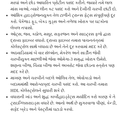
મરઘાં અને છોડ આધારિત પ્રોટીન પસંદ કરીને. જ્યારે તમે લાલ
માંસ ખાઓ, ત્યારે લીન કટ પસંદ કરો અને દેખીતી ચરબી છાંટી દો.
આંશિક હાઇડ્રોજનયુક્ત તેલ ટાળીને ટ્રાન્સ ફેટ્સ સંપૂર્ણપણે દૂર
કરો. પેકેજ્ડ ફૂડ, બેક્ડ ગુડ્સ અને તળેલા ખોરાક પર ઘટકોના
લેબલ તપાસો.
ઓટ્સ, જવ, કઠોળ, મસૂર, સફરજન અને સાઇટ્રસ ફળો દ્વારા
દ્રાવ્ય ફાઇબર વધારો. દ્રાવ્ય ફાઇબર તમારા પાચનતંત્રમાં
કોલેસ્ટ્રોલ સાથે બંધાય છે અને તેને દૂર કરવામાં મદદ કરે છે.
અઠવાડિયામાં બે વાર સૅલ્મોન, મેકરેલ અને સાર્ડીન જેવી
ચરબીયુક્ત માછલીઓ જેવા ઓમેગા-3 સમૃદ્ધ ખોરાક ઉમેરો.
શણના બીજ, ચિયા બીજ અને અખરોટ જેવા છોડના સ્ત્રોત પણ
મદદ કરે છે.
માખણ અને ચરબીને બદલે ઓલિવ તેલ, એવોકાડો અને
બદામમાંથી આરોગ્યપ્રદ ચરબી પસંદ કરો. આ ચરબી તમારા
HDL કોલેસ્ટ્રોલને સુધારી શકે છે.
વધારાની ખાંડ અને શુદ્ધ કાર્બોહાઇડ્રેટ્સ મર્યાદિત કરો કારણ કે તે
ટ્રાઇગ્લિસરાઇડ્સ વધારે છે. આનો અર્થ છે સુગરવાળા પીણાં, કેન્ડી,
સફેદ બ્રેડ અને પેસ્ટ્રીમાં ઘટાડો કરવો.