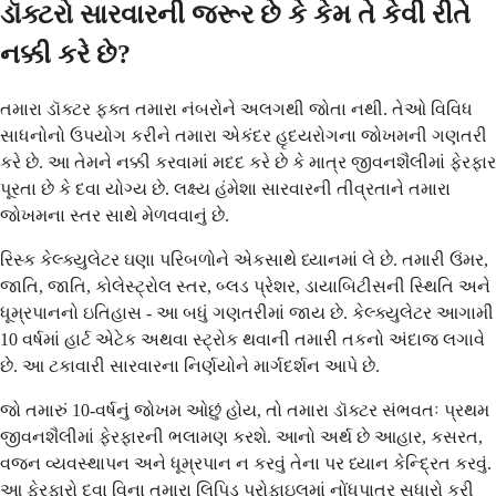
ડૉક્ટરો સારવારની જરૂર છે કે કેમ તે કેવી રીતે
નક્કી કરે છે?
તમારા ડૉક્ટર ફક્ત તમારા નંબરોને અલગથી જોતા નથી. તેઓ વિવિધ
સાધનોનો ઉપયોગ કરીને તમારા એકંદર હૃદયરોગના જોખમની ગણતરી
કરે છે. આ તેમને નક્કી કરવામાં મદદ કરે છે કે માત્ર જીવનશૈલીમાં ફેરફાર
પૂરતા છે કે દવા યોગ્ય છે. લક્ષ્ય હંમેશા સારવારની તીવ્રતાને તમારા
જોખમના સ્તર સાથે મેળવવાનું છે.
રિસ્ક કેલ્ક્યુલેટર ઘણા પરિબળોને એકસાથે ધ્યાનમાં લે છે. તમારી ઉંમર,
જાતિ, જાતિ, કોલેસ્ટ્રોલ સ્તર, બ્લડ પ્રેશર, ડાયાબિટીસની સ્થિતિ અને
ધૂમ્રપાનનો ઇતિહાસ - આ બધું ગણતરીમાં જાય છે. કેલ્ક્યુલેટર આગામી
10 વર્ષમાં હાર્ટ એટેક અથવા સ્ટ્રોક થવાની તમારી તકનો અંદાજ લગાવે
છે. આ ટકાવારી સારવારના નિર્ણયોને માર્ગદર્શન આપે છે.
જો તમારું 10-વર્ષનું જોખમ ઓછું હોય, તો તમારા ડૉક્ટર સંભવતઃ પ્રથમ
જીવનશૈલીમાં ફેરફારની ભલામણ કરશે. આનો અર્થ છે આહાર, કસરત,
વજન વ્યવસ્થાપન અને ધૂમ્રપાન ન કરવું તેના પર ધ્યાન કેન્દ્રિત કરવું.
આ ફેરફારો દવા વિના તમારા લિપિડ પ્રોફાઇલમાં નોંધપાત્ર સુધારો કરી