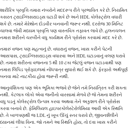
શારીરિક પ્રવૃત્તિ તમારા નંબરોને મદદરૂપ રીતે પ્રભાવિત કરે છે. નિયમિત
કસરત ટ્રાઇગ્લિસરાઇડ્સ ઘટાડી શકે છે અને HDL કોલેસ્ટ્રોલ વધારી
શકે છે. તમારે મેરેથોન દોડવીર બનવાની જરૂર નથી. દરરોજ 30 મિનિટ
ચાલવા જેવી મધ્યમ પ્રવૃત્તિ પણ વાસ્તવિક તફાવત લાવે છે. હલનચલન
તમારા શરીરને ચરબીને વધુ કાર્યક્ષમ રીતે પ્રોસેસ કરવામાં મદદ કરે છે.
તમારું વજન પણ મહત્વનું છે. વધારાનું વજન, ખાસ કરીને પેટની
આસપાસ, ટ્રાઇગ્લિસરાઇડ્સ વધારવા અને HDL ઘટાડવાનું વલણ ધરાવે
છે. તમારા શરીરના વજનના 5 થી 10 ટકા જેટલું વજન ઘટાડવાથી પણ
તમારા લિપિડ પ્રોફાઇલમાં નોંધપાત્ર સુધારો થઈ શકે છે. ફેરફારો અર્થપૂર્ણ
બનવા માટે નાટકીય હોવા જરૂરી નથી.
આનુવંશિકતા પણ એક ભૂમિકા ભજવે છે જેને તમે નિયંત્રિત કરી શકતા
નથી. કેટલાક લોકો એવા જનીનો વારસામાં મેળવે છે જે તેમના શરીરને
વધુ પડતું કોલેસ્ટ્રોલ ઉત્પન્ન કરવા અથવા તેને અકુશળ રીતે પ્રોસેસ
કરવા બનાવે છે. ફેમિલિયલ હાઇપરકોલેસ્ટેરોલેમિયા આવી એક સ્થિતિ
છે. તે બાળપણથી જ LDL નું ખૂબ ઊંચું સ્તર ધરાવે છે, જીવનશૈલીને
ધ્યાનમાં લીધા વિના. જો તમને આ સ્થિતિ હોય, તો દવા ખાસ કરીને