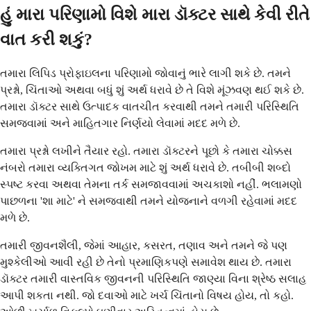
હું મારા પરિણામો વિશે મારા ડૉક્ટર સાથે કેવી રીતે
વાત કરી શકું?
તમારા લિપિડ પ્રોફાઇલના પરિણામો જોવાનું ભારે લાગી શકે છે. તમને
પ્રશ્નો, ચિંતાઓ અથવા બધું શું અર્થ ધરાવે છે તે વિશે મૂંઝવણ થઈ શકે છે.
તમારા ડૉક્ટર સાથે ઉત્પાદક વાતચીત કરવાથી તમને તમારી પરિસ્થિતિ
સમજવામાં અને માહિતગાર નિર્ણયો લેવામાં મદદ મળે છે.
તમારા પ્રશ્નો લખીને તૈયાર રહો. તમારા ડૉક્ટરને પૂછો કે તમારા ચોક્કસ
નંબરો તમારા વ્યક્તિગત જોખમ માટે શું અર્થ ધરાવે છે. તબીબી શબ્દો
સ્પષ્ટ કરવા અથવા તેમના તર્ક સમજાવવામાં અચકાશો નહીં. ભલામણો
પાછળના 'શા માટે' ને સમજવાથી તમને યોજનાને વળગી રહેવામાં મદદ
મળે છે.
તમારી જીવનશૈલી, જેમાં આહાર, કસરત, તણાવ અને તમને જે પણ
મુશ્કેલીઓ આવી રહી છે તેનો પ્રમાણિકપણે સમાવેશ થાય છે. તમારા
ડૉક્ટર તમારી વાસ્તવિક જીવનની પરિસ્થિતિ જાણ્યા વિના શ્રેષ્ઠ સલાહ
આપી શકતા નથી. જો દવાઓ માટે ખર્ચ ચિંતાનો વિષય હોય, તો કહો.