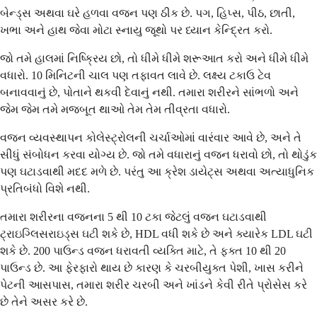
બેન્ડ્સ અથવા ઘરે હળવા વજન પણ ઠીક છે. પગ, હિપ્સ, પીઠ, છાતી,
ખભા અને હાથ જેવા મોટા સ્નાયુ જૂથો પર ધ્યાન કેન્દ્રિત કરો.
જો તમે હાલમાં નિષ્ક્રિય છો, તો ધીમે ધીમે શરૂઆત કરો અને ધીમે ધીમે
વધારો. 10 મિનિટની ચાલ પણ તફાવત લાવે છે. લક્ષ્ય ટકાઉ ટેવ
બનાવવાનું છે, પોતાને થકવી દેવાનું નથી. તમારા શરીરને સાંભળો અને
જેમ જેમ તમે મજબૂત થાઓ તેમ તેમ તીવ્રતા વધારો.
વજન વ્યવસ્થાપન કોલેસ્ટ્રોલની ચર્ચાઓમાં વારંવાર આવે છે, અને તે
સીધું સંબોધન કરવા યોગ્ય છે. જો તમે વધારાનું વજન ધરાવો છો, તો થોડુંક
પણ ઘટાડવાથી મદદ મળે છે. પરંતુ આ ક્રેશ ડાયેટ્સ અથવા અત્યાધુનિક
પ્રતિબંધો વિશે નથી.
તમારા શરીરના વજનના 5 થી 10 ટકા જેટલું વજન ઘટાડવાથી
ટ્રાઇગ્લિસરાઇડ્સ ઘટી શકે છે, HDL વધી શકે છે અને ક્યારેક LDL ઘટી
શકે છે. 200 પાઉન્ડ વજન ધરાવતી વ્યક્તિ માટે, તે ફક્ત 10 થી 20
પાઉન્ડ છે. આ ફેરફારો થાય છે કારણ કે ચરબીયુક્ત પેશી, ખાસ કરીને
પેટની આસપાસ, તમારા શરીર ચરબી અને ખાંડને કેવી રીતે પ્રોસેસ કરે
છે તેને અસર કરે છે.