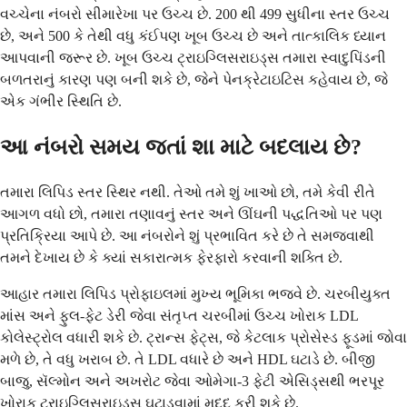
વચ્ચેના નંબરો સીમારેખા પર ઉચ્ચ છે. 200 થી 499 સુધીના સ્તર ઉચ્ચ
છે, અને 500 કે તેથી વધુ કંઈપણ ખૂબ ઉચ્ચ છે અને તાત્કાલિક ધ્યાન
આપવાની જરૂર છે. ખૂબ ઉચ્ચ ટ્રાઇગ્લિસરાઇડ્સ તમારા સ્વાદુપિંડની
બળતરાનું કારણ પણ બની શકે છે, જેને પેનક્રેટાઇટિસ કહેવાય છે, જે
એક ગંભીર સ્થિતિ છે.
આ નંબરો સમય જતાં શા માટે બદલાય છે?
તમારા લિપિડ સ્તર સ્થિર નથી. તેઓ તમે શું ખાઓ છો, તમે કેવી રીતે
આગળ વધો છો, તમારા તણાવનું સ્તર અને ઊંઘની પદ્ધતિઓ પર પણ
પ્રતિક્રિયા આપે છે. આ નંબરોને શું પ્રભાવિત કરે છે તે સમજવાથી
તમને દેખાય છે કે ક્યાં સકારાત્મક ફેરફારો કરવાની શક્તિ છે.
આહાર તમારા લિપિડ પ્રોફાઇલમાં મુખ્ય ભૂમિકા ભજવે છે. ચરબીયુક્ત
માંસ અને ફુલ-ફેટ ડેરી જેવા સંતૃપ્ત ચરબીમાં ઉચ્ચ ખોરાક LDL
કોલેસ્ટ્રોલ વધારી શકે છે. ટ્રાન્સ ફેટ્સ, જે કેટલાક પ્રોસેસ્ડ ફૂડમાં જોવા
મળે છે, તે વધુ ખરાબ છે. તે LDL વધારે છે અને HDL ઘટાડે છે. બીજી
બાજુ, સૅલ્મોન અને અખરોટ જેવા ઓમેગા-3 ફેટી એસિડ્સથી ભરપૂર
ખોરાક ટ્રાઇગ્લિસરાઇડ્સ ઘટાડવામાં મદદ કરી શકે છે.