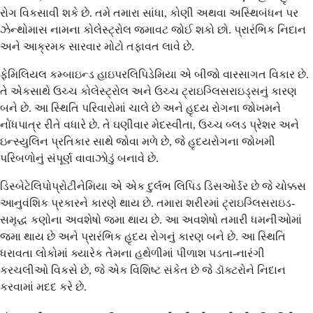
રોગ વિકસાવી શકે છે. તમે તમારા સાંધા, કોણી અથવા અસ્થિબંધન પર
ઝેન્થોમાસ નામના કોલેસ્ટ્રોલ જમાવટ જોઈ શકો છો. પ્રારંભિક નિદાન
અને આક્રમક સારવાર મોટો તફાવત લાવે છે.
ફેમિલિયલ કમ્બાઇન્ડ હાઇપરલિપિડેમિયા એ બીજો વારસાગત વિકાર છે.
તે એકસાથે ઉચ્ચ કોલેસ્ટ્રોલ અને ઉચ્ચ ટ્રાઇગ્લિસરાઇડ્સનું કારણ
બને છે. આ સ્થિતિ પરિવારોમાં ચાલે છે અને હૃદય રોગના જોખમને
નોંધપાત્ર રીતે વધારે છે. તે ઘણીવાર મેદસ્વીતા, ઉચ્ચ બ્લડ પ્રેશર અને
ઇન્સ્યુલિન પ્રતિકાર સાથે જોવા મળે છે, જે હૃદયરોગના જોખમી
પરિબળોનું સંપૂર્ણ વાવાઝોડું બનાવે છે.
ડિસ્બેટેલિપોપ્રોટીનેમિયા એ એક દુર્લભ લિપિડ ડિસઓર્ડર છે જે ચોક્કસ
આનુવંશિક પ્રકારને કારણે થાય છે. તમારા શરીરમાં ટ્રાઇગ્લિસરાઇડ-
સમૃદ્ધ કણોના અવશેષો જમા થાય છે. આ અવશેષો તમારી ધમનીઓમાં
જમા થાય છે અને પ્રારંભિક હૃદય રોગનું કારણ બને છે. આ સ્થિતિ
ધરાવતા લોકોમાં ક્યારેક તેમના હથેળીમાં પીળાશ પડતા-નારંગી
કરચલીઓ વિકસે છે, જે એક વિશિષ્ટ સંકેત છે જે ડૉક્ટરોને નિદાન
કરવામાં મદદ કરે છે.