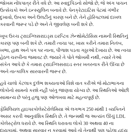
જોખમ નોંધપાત્ર રીતે વધે છે. આ સ્વાદુપિંડનો સોજો છે, જે અંગ પાચન
ઉત્સેચકો અને ઇન્સ્યુલિન બનાવે છે. પેનક્રેટાઇટિસ પેટમાં ગંભીર
દુખાવો, ઉબકા અને ઉલટીનું કારણ બને છે. તેને હોસ્પિટલમાં દાખલ
કરવાની જરૂર પડે છે અને તે જીવલેણ બની શકે છે.
ખૂબ ઉચ્ચ ટ્રાઇગ્લિસરાઇડ્સ ઇરપ્ટિવ ઝેન્થોમેટોસિસ નામની સ્થિતિનું
કારણ પણ બની શકે છે. તમારી ત્વચા પર, ખાસ કરીને તમારા નિતંબ,
ખભા, હાથ અને પગ પર નાના, પીળાશ પડતા ગઠ્ઠાઓ દેખાય છે. આ ત્વચા
હેઠળ ચરબીના જમાવટ છે. જ્યારે તે પોતે જોખમી નથી, ત્યારે તેઓ
સંકેત આપે છે કે તમારા ટ્રાઇગ્લિસરાઇડ સ્તર ખતરનાક રીતે ઊંચા છે
અને તાત્કાલિક સારવારની જરૂર છે.
હવે ચાલો કેટલાક દુર્લભ શક્યતાઓ વિશે વાત કરીએ જે મોટાભાગના
લોકોનો સામનો કરશે નહીં પરંતુ જાણવા યોગ્ય છે. આ સ્થિતિઓ ઓછી
સામાન્ય છે પરંતુ હજુ પણ ઓળખવા માટે મહત્વપૂર્ણ છે.
ફેમિલિયલ હાઇપરકોલેસ્ટેરોલેમિયા એ લગભગ 250 માંથી 1 વ્યક્તિને
અસર કરતી આનુવંશિક સ્થિતિ છે. તે જન્મથી જ અત્યંત ઊંચું LDL
કોલેસ્ટ્રોલ ધરાવે છે. આ સ્થિતિ ધરાવતા લોકો 30 અથવા 40 ના
દાયકામાં, અથવા સારવાર ન કરવામાં આવે તો તેનાથી પણ પહેલા હૃદય