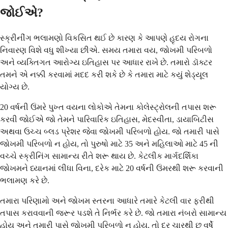
જોઈએ?
સ્ક્રીનીંગ ભલામણો વિકસિત થઈ છે કારણ કે આપણે હૃદય રોગના
નિવારણ વિશે વધુ શીખ્યા છીએ. સમય તમારા વય, જોખમી પરિબળો
અને વ્યક્તિગત આરોગ્ય ઇતિહાસ પર આધાર રાખે છે. તમારો ડૉક્ટર
તમને એ નક્કી કરવામાં મદદ કરી શકે છે કે તમારા માટે કયું શેડ્યૂલ
યોગ્ય છે.
20 વર્ષની ઉંમરે પુખ્ત વયના લોકોએ તેમના કોલેસ્ટ્રોલની તપાસ શરૂ
કરવી જોઈએ જો તેમને પારિવારિક ઇતિહાસ, મેદસ્વીતા, ડાયાબિટીસ
અથવા ઉચ્ચ બ્લડ પ્રેશર જેવા જોખમી પરિબળો હોય. જો તમારી પાસે
જોખમી પરિબળો ન હોય, તો પુરુષો માટે 35 અને મહિલાઓ માટે 45 ની
વચ્ચે સ્ક્રીનિંગ સામાન્ય રીતે શરૂ થાય છે. કેટલીક માર્ગદર્શિકા
જોખમને ધ્યાનમાં લીધા વિના, દરેક માટે 20 વર્ષની ઉંમરથી શરૂ કરવાની
ભલામણ કરે છે.
તમારા પરિણામો અને જોખમ સ્તરના આધારે તમારે કેટલી વાર ફરીથી
તપાસ કરાવવાની જરૂર પડશે તે નિર્ભર કરે છે. જો તમારા નંબરો સામાન્ય
હોય અને તમારી પાસે જોખમી પરિબળો ન હોય, તો દર ચારથી છ વર્ષે