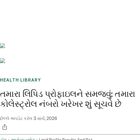
Benchmarks
Stories
FAQ
Sign up / Log in
HEALTH LIBRARY
તમારા લિપિડ પ્રોફાઇલને સમજવું: તમારા
કોલેસ્ટ્રોલ નંબરો ખરેખર શું સૂચવે છે
છેલ્લે અપડેટ કરેલ
3 માર્ચ, 2026
હોમ
આરોગ્ય બ્લોગ
Lipid Profile Results And Potential Health Risks