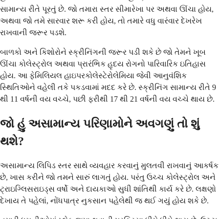
સામાન્ય રીતે પૂરતું છે. જો તમારા સ્તર સીમારેખા પર અથવા ઊંચા હોય,
અથવા જો તમે સારવાર શરૂ કરી હોય, તો તમારે વધુ વારંવાર દેખરેખ
રાખવાની જરૂર પડશે.
બાળકો અને કિશોરોને સ્ક્રીનિંગની જરૂર પડી શકે છે જો તેમને ખૂબ
ઊંચા કોલેસ્ટ્રોલ અથવા પ્રારંભિક હૃદય રોગનો પારિવારિક ઇતિહાસ
હોય. આ ફેમિલિયલ હાઇપરકોલેસ્ટેરોલેમિયા જેવી આનુવંશિક
સ્થિતિઓને વહેલી તકે પકડવામાં મદદ કરે છે. સ્ક્રીનિંગ સામાન્ય રીતે 9
થી 11 વર્ષની વય વચ્ચે, પછી ફરીથી 17 થી 21 વર્ષની વય વચ્ચે થાય છે.
જો હું અસામાન્ય પરિણામોને અવગણું તો શું
થશે?
અસામાન્ય લિપિડ સ્તર સાથે વ્યવહાર કરવાનું મુલતવી રાખવાનું આકર્ષક
છે, ખાસ કરીને જો તમને સારું લાગતું હોય. પરંતુ ઉચ્ચ કોલેસ્ટ્રોલ અને
ટ્રાઇગ્લિસરાઇડ્સ વર્ષો અને દાયકાઓ સુધી શાંતિથી કાર્ય કરે છે. લક્ષણો
દેખાય તે પહેલાં, નોંધપાત્ર નુકસાન પહેલેથી જ થઈ ગયું હોય શકે છે.