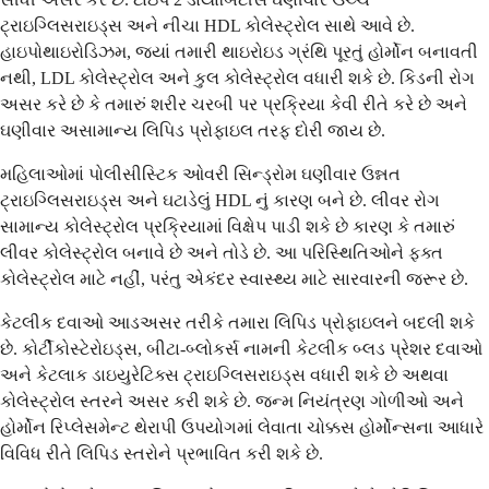
ટ્રાઇગ્લિસરાઇડ્સ અને નીચા HDL કોલેસ્ટ્રોલ સાથે આવે છે.
હાઇપોથાઇરોડિઝમ, જ્યાં તમારી થાઇરોઇડ ગ્રંથિ પૂરતું હોર્મોન બનાવતી
નથી, LDL કોલેસ્ટ્રોલ અને કુલ કોલેસ્ટ્રોલ વધારી શકે છે. કિડની રોગ
અસર કરે છે કે તમારું શરીર ચરબી પર પ્રક્રિયા કેવી રીતે કરે છે અને
ઘણીવાર અસામાન્ય લિપિડ પ્રોફાઇલ તરફ દોરી જાય છે.
મહિલાઓમાં પોલીસીસ્ટિક ઓવરી સિન્ડ્રોમ ઘણીવાર ઉન્નત
ટ્રાઇગ્લિસરાઇડ્સ અને ઘટાડેલું HDL નું કારણ બને છે. લીવર રોગ
સામાન્ય કોલેસ્ટ્રોલ પ્રક્રિયામાં વિક્ષેપ પાડી શકે છે કારણ કે તમારું
લીવર કોલેસ્ટ્રોલ બનાવે છે અને તોડે છે. આ પરિસ્થિતિઓને ફક્ત
કોલેસ્ટ્રોલ માટે નહીં, પરંતુ એકંદર સ્વાસ્થ્ય માટે સારવારની જરૂર છે.
કેટલીક દવાઓ આડઅસર તરીકે તમારા લિપિડ પ્રોફાઇલને બદલી શકે
છે. કોર્ટીકોસ્ટેરોઇડ્સ, બીટા-બ્લોકર્સ નામની કેટલીક બ્લડ પ્રેશર દવાઓ
અને કેટલાક ડાઇયુરેટિક્સ ટ્રાઇગ્લિસરાઇડ્સ વધારી શકે છે અથવા
કોલેસ્ટ્રોલ સ્તરને અસર કરી શકે છે. જન્મ નિયંત્રણ ગોળીઓ અને
હોર્મોન રિપ્લેસમેન્ટ થેરાપી ઉપયોગમાં લેવાતા ચોક્કસ હોર્મોન્સના આધારે
વિવિધ રીતે લિપિડ સ્તરોને પ્રભાવિત કરી શકે છે.