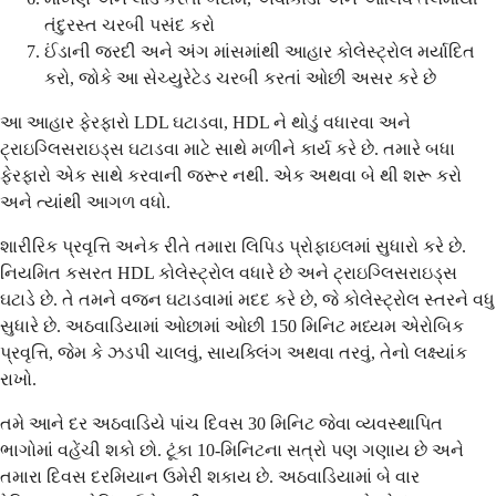
તંદુરસ્ત ચરબી પસંદ કરો
ઈંડાની જરદી અને અંગ માંસમાંથી આહાર કોલેસ્ટ્રોલ મર્યાદિત
કરો, જોકે આ સેચ્યુરેટેડ ચરબી કરતાં ઓછી અસર કરે છે
આ આહાર ફેરફારો LDL ઘટાડવા, HDL ને થોડું વધારવા અને
ટ્રાઇગ્લિસરાઇડ્સ ઘટાડવા માટે સાથે મળીને કાર્ય કરે છે. તમારે બધા
ફેરફારો એક સાથે કરવાની જરૂર નથી. એક અથવા બે થી શરૂ કરો
અને ત્યાંથી આગળ વધો.
શારીરિક પ્રવૃત્તિ અનેક રીતે તમારા લિપિડ પ્રોફાઇલમાં સુધારો કરે છે.
નિયમિત કસરત HDL કોલેસ્ટ્રોલ વધારે છે અને ટ્રાઇગ્લિસરાઇડ્સ
ઘટાડે છે. તે તમને વજન ઘટાડવામાં મદદ કરે છે, જે કોલેસ્ટ્રોલ સ્તરને વધુ
સુધારે છે. અઠવાડિયામાં ઓછામાં ઓછી 150 મિનિટ મધ્યમ એરોબિક
પ્રવૃત્તિ, જેમ કે ઝડપી ચાલવું, સાયક્લિંગ અથવા તરવું, તેનો લક્ષ્યાંક
રાખો.
તમે આને દર અઠવાડિયે પાંચ દિવસ 30 મિનિટ જેવા વ્યવસ્થાપિત
ભાગોમાં વહેંચી શકો છો. ટૂંકા 10-મિનિટના સત્રો પણ ગણાય છે અને
તમારા દિવસ દરમિયાન ઉમેરી શકાય છે. અઠવાડિયામાં બે વાર