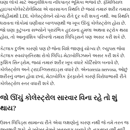
ઘણા લોકો માટે આનુવંશિકતા નોંધપાત્ર ભૂમિકા ભજવે છે. ફેમિલિયલ
હાઇપરકોલેસ્ટેરોલેમિયા એ વારસાગત સ્થિતિ છે જ્યાં તમારું શરીર તમારા
લોહીમાંથી LDL કોલેસ્ટ્રોલને યોગ્ય રીતે દૂર કરી શકતું નથી. આ સ્થિતિ
ધરાવતા લોકોમાં ઘણીવાર બાળપણથી જ ખૂબ ઊંચું કોલેસ્ટ્રોલ હોય છે.
જો ઘણા કુટુંબના સભ્યોને પ્રારંભિક હૃદયના હુમલા અથવા સ્ટ્રોક થયા
હોય, તો આનુવંશિક પરિબળો તમારા લિપિડ્સને પણ અસર કરી શકે છે.
કેટલાક દુર્લભ કારણો પણ છે જેના વિશે જાણવું યોગ્ય છે. લ્યુપસ જેવા
કેટલાક સ્વયંપ્રતિરક્ષા રોગો લિપિડ મેટાબોલિઝમને અસર કરી શકે છે.
કુશિંગ સિન્ડ્રોમ, જ્યાં તમારું શરીર ખૂબ વધારે કોર્ટિસોલ બનાવે છે,
કોલેસ્ટ્રોલ અને ટ્રાઇગ્લિસરાઇડ્સ વધારે છે. એનorexia nervosa, ઓછું
શરીરનું વજન હોવા છતાં, મેટાબોલિક ફેરફારોને કારણે વિરોધાભાસી રીતે
કોલેસ્ટ્રોલ સ્તર વધારી શકે છે.
જો ઊંચું કોલેસ્ટ્રોલ સારવાર વિના રહે તો શું
થાય?
ઉન્નત લિપિડ્સ સામાન્ય રીતે એવા લક્ષણોનું કારણ નથી જે તમે તરત જ
અનુભવી શકો. તે ખરેખર તેમને ખતરનાક બનાવે છે. નુકસાન વર્ષો સુધી