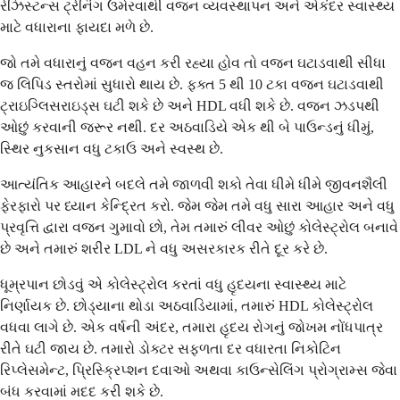
રેઝિસ્ટન્સ ટ્રેનિંગ ઉમેરવાથી વજન વ્યવસ્થાપન અને એકંદર સ્વાસ્થ્ય
માટે વધારાના ફાયદા મળે છે.
જો તમે વધારાનું વજન વહન કરી રહ્યા હોવ તો વજન ઘટાડવાથી સીધા
જ લિપિડ સ્તરોમાં સુધારો થાય છે. ફક્ત 5 થી 10 ટકા વજન ઘટાડવાથી
ટ્રાઇગ્લિસરાઇડ્સ ઘટી શકે છે અને HDL વધી શકે છે. વજન ઝડપથી
ઓછું કરવાની જરૂર નથી. દર અઠવાડિયે એક થી બે પાઉન્ડનું ધીમું,
સ્થિર નુકસાન વધુ ટકાઉ અને સ્વસ્થ છે.
આત્યંતિક આહારને બદલે તમે જાળવી શકો તેવા ધીમે ધીમે જીવનશૈલી
ફેરફારો પર ધ્યાન કેન્દ્રિત કરો. જેમ જેમ તમે વધુ સારા આહાર અને વધુ
પ્રવૃત્તિ દ્વારા વજન ગુમાવો છો, તેમ તમારું લીવર ઓછું કોલેસ્ટ્રોલ બનાવે
છે અને તમારું શરીર LDL ને વધુ અસરકારક રીતે દૂર કરે છે.
ધૂમ્રપાન છોડવું એ કોલેસ્ટ્રોલ કરતાં વધુ હૃદયના સ્વાસ્થ્ય માટે
નિર્ણાયક છે. છોડ્યાના થોડા અઠવાડિયામાં, તમારું HDL કોલેસ્ટ્રોલ
વધવા લાગે છે. એક વર્ષની અંદર, તમારા હૃદય રોગનું જોખમ નોંધપાત્ર
રીતે ઘટી જાય છે. તમારો ડોક્ટર સફળતા દર વધારતા નિકોટિન
રિપ્લેસમેન્ટ, પ્રિસ્ક્રિપ્શન દવાઓ અથવા કાઉન્સેલિંગ પ્રોગ્રામ્સ જેવા
બંધ કરવામાં મદદ કરી શકે છે.