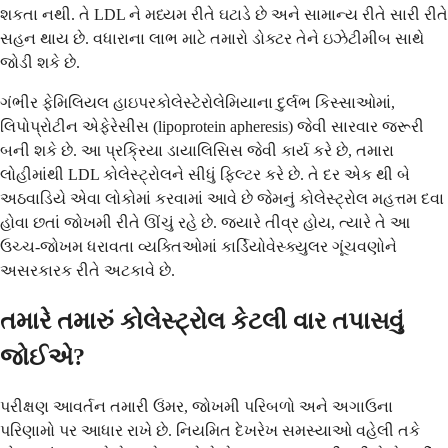
શકતા નથી. તે LDL ને મધ્યમ રીતે ઘટાડે છે અને સામાન્ય રીતે સારી રીતે
સહન થાય છે. વધારાના લાભ માટે તમારો ડોક્ટર તેને ઇઝેટીમીબ સાથે
જોડી શકે છે.
ગંભીર ફેમિલિયલ હાઇપરકોલેસ્ટેરોલેમિયાના દુર્લભ કિસ્સાઓમાં,
લિપોપ્રોટીન એફેરેસીસ (lipoprotein apheresis) જેવી સારવાર જરૂરી
બની શકે છે. આ પ્રક્રિયા ડાયાલિસિસ જેવી કાર્ય કરે છે, તમારા
લોહીમાંથી LDL કોલેસ્ટ્રોલને સીધું ફિલ્ટર કરે છે. તે દર એક થી બે
અઠવાડિયે એવા લોકોમાં કરવામાં આવે છે જેમનું કોલેસ્ટ્રોલ મહત્તમ દવા
હોવા છતાં જોખમી રીતે ઊંચું રહે છે. જ્યારે તીવ્ર હોય, ત્યારે તે આ
ઉચ્ચ-જોખમ ધરાવતા વ્યક્તિઓમાં કાર્ડિયોવેસ્ક્યુલર ગૂંચવણોને
અસરકારક રીતે અટકાવે છે.
તમારે તમારું કોલેસ્ટ્રોલ કેટલી વાર તપાસવું
જોઈએ?
પરીક્ષણ આવર્તન તમારી ઉંમર, જોખમી પરિબળો અને અગાઉના
પરિણામો પર આધાર રાખે છે. નિયમિત દેખરેખ સમસ્યાઓ વહેલી તકે