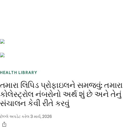
Benchmarks
Stories
FAQ
Sign up / Log in
HEALTH LIBRARY
તમારા લિપિડ પ્રોફાઇલને સમજવું: તમારા
કોલેસ્ટ્રોલ નંબરોનો અર્થ શું છે અને તેનું
સંચાલન કેવી રીતે કરવું
છેલ્લે અપડેટ કરેલ
3 માર્ચ, 2026