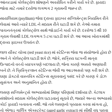
આંતરડામાં કોલેસ્ટ્રોલ શોષણને અવરોધિત કરીને કાર્ય કરે છે. ફાયદા
જોવા માટે તમારે દરરોજ લગભગ 2 ગ્રામની જરૂર છે.
સાયલિયમ (psyllium) જેવા દ્રાવ્ય ફાઇબર સપ્લિમેન્ટ્સ નિયમિત રીતે
લેવામાં આવે ત્યારે LDL ને મધ્યમ રીતે ઘટાડી શકે છે. તેઓ તમારા
પાચનતંત્રમાં કોલેસ્ટ્રોલ સાથે જોડાઈને કાર્ય કરે છે. દરરોજ 5 થી 10
ગ્રામ લેવાથી LDL લગભગ 5 ટકા ઘટાડી શકે છે. આ આખા ખોરાકમાંથી
દ્રાવ્ય ફાઇબર ઉપરાંત છે.
લાલ યીસ્ટ ચોખા (red yeast rice) માં સ્ટેટિન્સ જેવા જ સંયોજનો હોય છે
અને તે કોલેસ્ટ્રોલ ઘટાડી શકે છે. જોકે, સક્રિય ઘટકની માત્રા
ઉત્પાદનો વચ્ચે વ્યાપકપણે બદલાય છે, જેના કારણે અસરો અણધારી
બને છે. તે પ્રિસ્ક્રિપ્શન સ્ટેટિન્સ જેવી જ આડઅસરો પણ કરી શકે છે.
ઘણા ડોકટરો વાસ્તવિક સ્ટેટિન્સ સૂચવવાનું પસંદ કરે છે કારણ કે ડોઝ
સુસંગત અને અનુમાનિત હોય છે.
લસણ સપ્લિમેન્ટ્સે અભ્યાસોમાં મિશ્ર પરિણામો દર્શાવ્યા છે. કેટલાક
સંશોધનો મધ્યમ કોલેસ્ટ્રોલ ઘટાડવાનું સૂચવે છે, જ્યારે અન્ય અભ્યાસો
કોઈ ફાયદો બતાવતા નથી. જો તમે લસણનો પ્રયાસ કરવા માંગતા હો,
તો એજ્ડ ગાર્લિક એક્સ્ટ્રેક્ટ (aged garlic extract) માં સૌથી વધુ પુરાવા