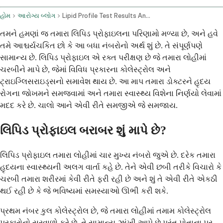
હોમ
આરોગ્ય બ્લોગ
Lipid Profile Test Results And Management Strategies
તમને હમણાં જ તમારા લિપિડ પ્રોફાઇલના પરિણામો મળ્યા છે, અને હવે
તમે આશ્ચર્યચકિત છો કે આ બધા નંબરોનો અર્થ શું છે. તે સંપૂર્ણપણે
સામાન્ય છે. લિપિડ પ્રોફાઇલ એ રક્ત પરીક્ષણ છે જે તમારા લોહીમાં
ચરબીને માપે છે, જેમાં વિવિધ પ્રકારના કોલેસ્ટ્રોલ અને
ટ્રાઇગ્લિસરાઇડ્સનો સમાવેશ થાય છે. આ માપ તમારા ડોક્ટરને હૃદય
રોગના જોખમને સમજવામાં અને તમારા સ્વાસ્થ્ય વિશેના નિર્ણયો લેવામાં
મદદ કરે છે. ચાલો આને એવી રીતે સમજીએ જે સમજાય.
લિપિડ પ્રોફાઇલ બરાબર શું માપે છે?
લિપિડ પ્રોફાઇલ તમારા લોહીમાં ચાર મુખ્ય નંબરો જુએ છે. દરેક તમારા
હૃદયના સ્વાસ્થ્યની અલગ વાર્તા કહે છે. તેને એવી છબી તરીકે વિચારો કે
ચરબી તમારા શરીરમાં કેવી રીતે ફરી રહી છે અને શું તે એવી રીતે એકઠી
થઈ રહી છે કે જે ભવિષ્યમાં સમસ્યાઓ ઊભી કરી શકે.
પ્રથમ નંબર કુલ કોલેસ્ટ્રોલ છે, જે તમારા લોહીમાં તમામ કોલેસ્ટ્રોલ
પ્રકારોનો સરવાળો કરે છે. તે સામાન્ય ઝાંખી આપે છે પરંતુ પોતાના પર