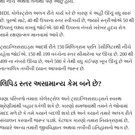
થી નીચે અથવા તેનાથી પણ ઓછું હોય.
HDL કોલેસ્ટ્રોલ અલગ રીતે કાર્ય કરે છે કારણ કે અહીં ઊંચું વધુ સારું
છે. પુરુષો માટે, 40 થી ઉપરના સ્તર સ્વીકાર્ય છે, જ્યારે સ્ત્રીઓએ 50 થી
ઉપરનું લક્ષ્ય રાખવું જોઈએ. 60 થી ઉપરના નંબરો ખરેખર હૃદય રોગ
સામે રક્ષણાત્મક માનવામાં આવે છે.
ટ્રાઇગ્લિસરાઇડ્સ આદર્શ રીતે 150 મિલિગ્રામ પ્રતિ ડેસીલિટરથી નીચે
રહેવા જોઈએ. 150 થી 199 વચ્ચેના સ્તર સીમારેખા પર ઊંચા છે. 200 થી
499 ના નંબરો ઊંચા છે, અને 500 કે તેથી વધુ કંઈપણ ખૂબ ઊંચું છે અને
તાત્કાલિક તબીબી ધ્યાન આપવાની જરૂર છે.
લિપિડ સ્તર અસામાન્ય કેમ બને છે?
ઘણા પરિબળો તમારા કોલેસ્ટ્રોલ અને ટ્રાઇગ્લિસરાઇડ્સને સ્વસ્થ
શ્રેણીમાંથી બહાર ધકેલી શકે છે. કારણો સમજવાથી તમને તે જોવામાં
મદદ મળે છે કે તમે કયાને બદલી શકો છો અને કયાને તમારે અલગ રીતે
સંચાલન કરવાની જરૂર પડશે. કેટલાક કારણો તમારા નિયંત્રણમાં છે,
જ્યારે અન્ય તમારી જીવવિજ્ઞાન અથવા તબીબી ઇતિહાસનો ભાગ છે.