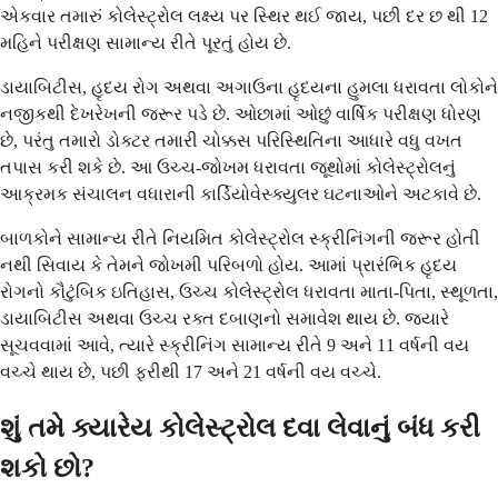
એકવાર તમારું કોલેસ્ટ્રોલ લક્ષ્ય પર સ્થિર થઈ જાય, પછી દર છ થી 12
મહિને પરીક્ષણ સામાન્ય રીતે પૂરતું હોય છે.
ડાયાબિટીસ, હૃદય રોગ અથવા અગાઉના હૃદયના હુમલા ધરાવતા લોકોને
નજીકથી દેખરેખની જરૂર પડે છે. ઓછામાં ઓછું વાર્ષિક પરીક્ષણ ધોરણ
છે, પરંતુ તમારો ડોક્ટર તમારી ચોક્કસ પરિસ્થિતિના આધારે વધુ વખત
તપાસ કરી શકે છે. આ ઉચ્ચ-જોખમ ધરાવતા જૂથોમાં કોલેસ્ટ્રોલનું
આક્રમક સંચાલન વધારાની કાર્ડિયોવેસ્ક્યુલર ઘટનાઓને અટકાવે છે.
બાળકોને સામાન્ય રીતે નિયમિત કોલેસ્ટ્રોલ સ્ક્રીનિંગની જરૂર હોતી
નથી સિવાય કે તેમને જોખમી પરિબળો હોય. આમાં પ્રારંભિક હૃદય
રોગનો કૌટુંબિક ઇતિહાસ, ઉચ્ચ કોલેસ્ટ્રોલ ધરાવતા માતા-પિતા, સ્થૂળતા,
ડાયાબિટીસ અથવા ઉચ્ચ રક્ત દબાણનો સમાવેશ થાય છે. જ્યારે
સૂચવવામાં આવે, ત્યારે સ્ક્રીનિંગ સામાન્ય રીતે 9 અને 11 વર્ષની વય
વચ્ચે થાય છે, પછી ફરીથી 17 અને 21 વર્ષની વય વચ્ચે.
શું તમે ક્યારેય કોલેસ્ટ્રોલ દવા લેવાનું બંધ કરી
શકો છો?