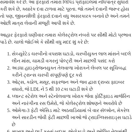
સમાવેશ કરે છે. આ ફેરફારો તમારા લિપિડ પ્રોફાઇલમાં નોંધપાત્ર સુધારો
કરી શકે છે, ક્યારેક દવા ટાળવા માટે પૂરતા. જો તમને દવાની જરૂર હોય
તો પણ, જીવનશૈલી ફેરફારો દવાને વધુ અસરકારક બનાવે છે અને તમને
ઓછી માત્રા લેવાની મંજૂરી આપી શકે છે.
આહાર ફેરફારો ઘણીવાર તમારા કોલેસ્ટ્રોલ નંબરો પર સૌથી મોટો પ્રભાવ
પાડે છે. ચાલો જોઈએ કે સૌથી વધુ મદદ શું કરે છે:
સેચ્યુરેટેડ ચરબીનો વપરાશ ઘટાડો, ચરબીયુક્ત લાલ માંસને બદલે
લીન માંસ, ચામડી વગરનું પોલ્ટ્રી અને માછલી પસંદ કરો
અડધા હાઇડ્રોજનયુક્ત તેલવાળા ખોરાકને લેબલ પર સૂચિબદ્ધ
કરીને ટ્રાન્સ ચરબી સંપૂર્ણપણે દૂર કરો
ઓટ્સ, કઠોળ, મસૂર, સફરજન અને જવ દ્વારા દ્રાવ્ય ફાઇબર
વધારો, જે LDL ને 5 થી 10 ટકા ઘટાડી શકે છે
પ્લાન્ટ સ્ટેરોલ અને સ્ટેનોલવાળા ખોરાક જેવા ફોર્ટિફાઇડ માર્જરિન
અને નારંગીના રસ ઉમેરો, જે કોલેસ્ટ્રોલ શોષણને અવરોધે છે
ઓમેગા-3 ફેટી એસિડ માટે અઠવાડિયામાં બે વાર સૅલ્મોન, મેકરેલ
અને સારડીન જેવી ફેટી માછલી ખાઓ જે ટ્રાઇગ્લિસરાઇડ્સ ઘટાડે
છે
માખણ અને લાર્ડ કરતાં બદામ, એવોકાડો અને ઓલિવ તેલમાંથી