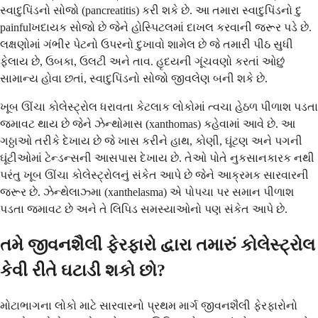
સ્વાદુપિંડનો સોજો (pancreatitis) કરી શકે છે. આ તમારા સ્વાદુપિંડનો દુ
painfulખદાયક સોજો છે જેને હોસ્પિટલમાં દાખલ કરવાની જરૂર પડે છે.
લક્ષણોમાં ગંભીર પેટનો ઉપરનો દુખાવો શામેલ છે જે તમારી પીઠ સુધી
ફેલાય છે, ઉબકા, ઉલટી અને તાવ. હૃદયની ગૂંચવણો કરતાં ઓછું
સામાન્ય હોવા છતાં, સ્વાદુપિંડનો સોજો જીવલેણ બની શકે છે.
ખૂબ ઊંચા કોલેસ્ટ્રોલ ધરાવતા કેટલાક લોકોમાં ત્વચા હેઠળ પીળાશ પડતા
જમાવટ થાય છે જેને ઝેન્થોમાસ (xanthomas) કહેવામાં આવે છે. આ
ગઠ્ઠાઓ તરીકે દેખાય છે જે ખાસ કરીને હાથ, કોણી, ઘૂંટણ અને પગની
ઘૂંટીઓમાં ટેન્ડન્સની આસપાસ દેખાય છે. તેઓ પોતે નુકસાનકારક નથી
પરંતુ ખૂબ ઊંચા કોલેસ્ટ્રોલનું સંકેત આપે છે જેને આક્રમક સારવારની
જરૂર છે. ઝેન્થેલાઝ્મા (xanthelasma) એ પોપચા પર સમાન પીળાશ
પડતા જમાવટ છે અને તે લિપિડ સમસ્યાઓનો પણ સંકેત આપે છે.
તમે જીવનશૈલી ફેરફારો દ્વારા તમારું કોલેસ્ટ્રોલ
કેવી રીતે ઘટાડી શકો છો?
મોટાભાગના લોકો માટે સારવારનો પ્રથમ માર્ગ જીવનશૈલી ફેરફારોનો