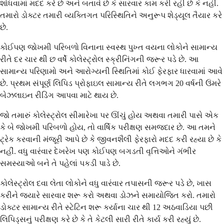
શોધવામાં મદદ કરે છે અને બતાવે છે કે સારવાર કામ કરી રહી છે કે નહીં.
તમારો ડોક્ટર તમારી વ્યક્તિગત પરિસ્થિતિને અનુરૂપ શેડ્યૂલ તૈયાર કરે
છે.
કોઈપણ જોખમી પરિબળો વિનાના સ્વસ્થ પુખ્ત વયના લોકોને સામાન્ય
રીતે દર ચાર થી છ વર્ષે કોલેસ્ટ્રોલ સ્ક્રીનિંગની જરૂર પડે છે. આ
સામાન્ય પરિણામો અને આરોગ્યની સ્થિતિમાં કોઈ ફેરફાર ધારવામાં આવે
છે. પ્રથમ સંપૂર્ણ લિપિડ પ્રોફાઇલ સામાન્ય રીતે લગભગ 20 વર્ષની ઉંમરે
બેઝલાઇન રીડિંગ આપવા માટે થાય છે.
જો તમારું કોલેસ્ટ્રોલ સીમારેખા પર ઊંચું હોય અથવા તમારી પાસે એક
કે બે જોખમી પરિબળો હોય, તો વાર્ષિક પરીક્ષણ સમજદાર છે. આ તમને
ટ્રેક કરવાની મંજૂરી આપે છે કે જીવનશૈલી ફેરફારો મદદ કરી રહ્યા છે કે
નહીં. વધુ વારંવાર દેખરેખ પણ કોઈપણ બગડતી વૃત્તિઓને ગંભીર
સમસ્યાઓ બને તે પહેલાં પકડી પાડે છે.
કોલેસ્ટ્રોલ દવા લેતા લોકોને વધુ વારંવાર તપાસની જરૂર પડે છે, ખાસ
કરીને જ્યારે સારવાર શરૂ કરો અથવા ડોઝને સમાયોજિત કરો. તમારો
ડોક્ટર સામાન્ય રીતે સ્ટેટિન શરૂ કર્યાના ચાર થી 12 અઠવાડિયા પછી
લિપિડ્સનું પરીક્ષણ કરે છે કે તે કેટલી સારી રીતે કાર્ય કરી રહ્યું છે.