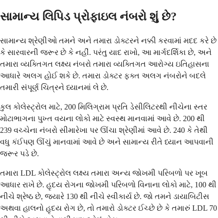
સામાન્ય લિપિડ પ્રોફાઇલ નંબરો શું છે?
સામાન્ય શ્રેણીઓ તમને અને તમારા ડોક્ટરને નક્કી કરવામાં મદદ કરે છે
કે સારવારની જરૂર છે કે નહીં. પરંતુ યાદ રાખો, આ માર્ગદર્શિકા છે, અને
તમારા વ્યક્તિગત લક્ષ્ય નંબરો તમારા વ્યક્તિગત આરોગ્ય ઇતિહાસના
આધારે અલગ હોઈ શકે છે. તમારા ડોક્ટર ફક્ત અલગ નંબરોને બદલે
તમારી સંપૂર્ણ ચિત્રને ધ્યાનમાં લે છે.
કુલ કોલેસ્ટ્રોલ માટે, 200 મિલિગ્રામ પ્રતિ ડેસીલિટરથી નીચેના સ્તર
મોટાભાગના પુખ્ત વયના લોકો માટે સ્વસ્થ માનવામાં આવે છે. 200 થી
239 વચ્ચેના નંબરો સીમારેખા પર ઊંચા શ્રેણીમાં આવે છે. 240 કે તેથી
વધુ કંઈપણ ઊંચું માનવામાં આવે છે અને સામાન્ય રીતે ધ્યાન આપવાની
જરૂર પડે છે.
તમારા LDL કોલેસ્ટ્રોલ લક્ષ્ય તમારા અન્ય જોખમી પરિબળો પર ખૂબ
આધાર રાખે છે. હૃદય રોગના જોખમી પરિબળો વિનાના લોકો માટે, 100 થી
નીચે શ્રેષ્ઠ છે, જ્યારે 130 થી નીચે સ્વીકાર્ય છે. જો તમને ડાયાબિટીસ
અથવા હાલનો હૃદય રોગ છે, તો તમારો ડોક્ટર ઈચ્છે છે કે તમારું LDL 70