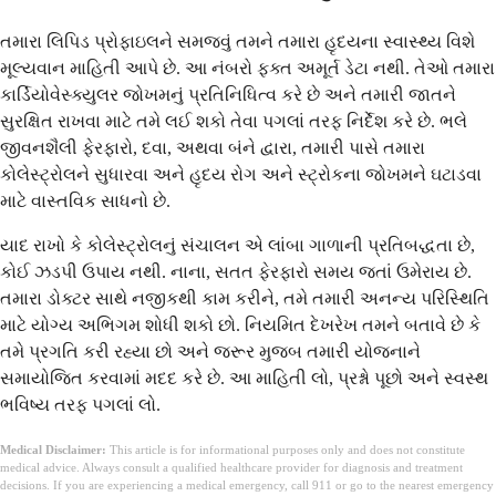
તમારા લિપિડ પ્રોફાઇલને સમજવું તમને તમારા હૃદયના સ્વાસ્થ્ય વિશે
મૂલ્યવાન માહિતી આપે છે. આ નંબરો ફક્ત અમૂર્ત ડેટા નથી. તેઓ તમારા
કાર્ડિયોવેસ્ક્યુલર જોખમનું પ્રતિનિધિત્વ કરે છે અને તમારી જાતને
સુરક્ષિત રાખવા માટે તમે લઈ શકો તેવા પગલાં તરફ નિર્દેશ કરે છે. ભલે
જીવનશૈલી ફેરફારો, દવા, અથવા બંને દ્વારા, તમારી પાસે તમારા
કોલેસ્ટ્રોલને સુધારવા અને હૃદય રોગ અને સ્ટ્રોકના જોખમને ઘટાડવા
માટે વાસ્તવિક સાધનો છે.
યાદ રાખો કે કોલેસ્ટ્રોલનું સંચાલન એ લાંબા ગાળાની પ્રતિબદ્ધતા છે,
કોઈ ઝડપી ઉપાય નથી. નાના, સતત ફેરફારો સમય જતાં ઉમેરાય છે.
તમારા ડોક્ટર સાથે નજીકથી કામ કરીને, તમે તમારી અનન્ય પરિસ્થિતિ
માટે યોગ્ય અભિગમ શોધી શકો છો. નિયમિત દેખરેખ તમને બતાવે છે કે
તમે પ્રગતિ કરી રહ્યા છો અને જરૂર મુજબ તમારી યોજનાને
સમાયોજિત કરવામાં મદદ કરે છે. આ માહિતી લો, પ્રશ્નો પૂછો અને સ્વસ્થ
ભવિષ્ય તરફ પગલાં લો.
Medical Disclaimer:
This article is for informational purposes only and does not constitute
medical advice. Always consult a qualified healthcare provider for diagnosis and treatment
decisions. If you are experiencing a medical emergency, call 911 or go to the nearest emergency