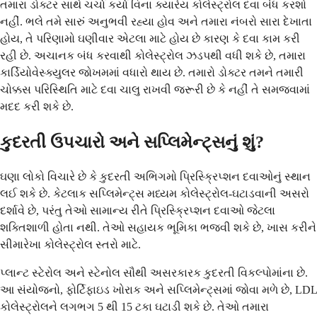
તમારા ડોક્ટર સાથે ચર્ચા કર્યા વિના ક્યારેય કોલેસ્ટ્રોલ દવા બંધ કરશો
નહીં. ભલે તમે સારું અનુભવી રહ્યા હોવ અને તમારા નંબરો સારા દેખાતા
હોય, તે પરિણામો ઘણીવાર એટલા માટે હોય છે કારણ કે દવા કામ કરી
રહી છે. અચાનક બંધ કરવાથી કોલેસ્ટ્રોલ ઝડપથી વધી શકે છે, તમારા
કાર્ડિયોવેસ્ક્યુલર જોખમમાં વધારો થાય છે. તમારો ડોક્ટર તમને તમારી
ચોક્કસ પરિસ્થિતિ માટે દવા ચાલુ રાખવી જરૂરી છે કે નહીં તે સમજવામાં
મદદ કરી શકે છે.
કુદરતી ઉપચારો અને સપ્લિમેન્ટ્સનું શું?
ઘણા લોકો વિચારે છે કે કુદરતી અભિગમો પ્રિસ્ક્રિપ્શન દવાઓનું સ્થાન
લઈ શકે છે. કેટલાક સપ્લિમેન્ટ્સ મધ્યમ કોલેસ્ટ્રોલ-ઘટાડવાની અસરો
દર્શાવે છે, પરંતુ તેઓ સામાન્ય રીતે પ્રિસ્ક્રિપ્શન દવાઓ જેટલા
શક્તિશાળી હોતા નથી. તેઓ સહાયક ભૂમિકા ભજવી શકે છે, ખાસ કરીને
સીમારેખા કોલેસ્ટ્રોલ સ્તરો માટે.
પ્લાન્ટ સ્ટેરોલ અને સ્ટેનોલ સૌથી અસરકારક કુદરતી વિકલ્પોમાંના છે.
આ સંયોજનો, ફોર્ટિફાઇડ ખોરાક અને સપ્લિમેન્ટ્સમાં જોવા મળે છે, LDL
કોલેસ્ટ્રોલને લગભગ 5 થી 15 ટકા ઘટાડી શકે છે. તેઓ તમારા