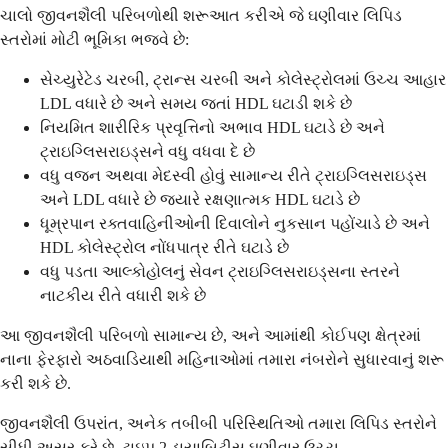
ચાલો જીવનશૈલી પરિબળોથી શરૂઆત કરીએ જે ઘણીવાર લિપિડ
સ્તરોમાં મોટી ભૂમિકા ભજવે છે:
સેચ્યુરેટેડ ચરબી, ટ્રાન્સ ચરબી અને કોલેસ્ટ્રોલમાં ઉચ્ચ આહાર
LDL વધારે છે અને સમય જતાં HDL ઘટાડી શકે છે
નિયમિત શારીરિક પ્રવૃત્તિનો અભાવ HDL ઘટાડે છે અને
ટ્રાઇગ્લિસરાઇડ્સને વધુ વધવા દે છે
વધુ વજન અથવા મેદસ્વી હોવું સામાન્ય રીતે ટ્રાઇગ્લિસરાઇડ્સ
અને LDL વધારે છે જ્યારે રક્ષણાત્મક HDL ઘટાડે છે
ધૂમ્રપાન રક્તવાહિનીઓની દિવાલોને નુકસાન પહોંચાડે છે અને
HDL કોલેસ્ટ્રોલ નોંધપાત્ર રીતે ઘટાડે છે
વધુ પડતા આલ્કોહોલનું સેવન ટ્રાઇગ્લિસરાઇડ્સના સ્તરને
નાટકીય રીતે વધારી શકે છે
આ જીવનશૈલી પરિબળો સામાન્ય છે, અને આમાંથી કોઈપણ ક્ષેત્રમાં
નાના ફેરફારો અઠવાડિયાથી મહિનાઓમાં તમારા નંબરોને સુધારવાનું શરૂ
કરી શકે છે.
જીવનશૈલી ઉપરાંત, અનેક તબીબી પરિસ્થિતિઓ તમારા લિપિડ સ્તરોને
સીધી અસર કરે છે. ટાઇપ 2 ડાયાબિટીસ ઘણીવાર ઉચ્ચ