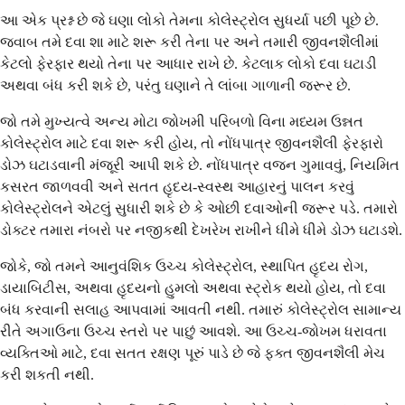
આ એક પ્રશ્ન છે જે ઘણા લોકો તેમના કોલેસ્ટ્રોલ સુધર્યા પછી પૂછે છે.
જવાબ તમે દવા શા માટે શરૂ કરી તેના પર અને તમારી જીવનશૈલીમાં
કેટલો ફેરફાર થયો તેના પર આધાર રાખે છે. કેટલાક લોકો દવા ઘટાડી
અથવા બંધ કરી શકે છે, પરંતુ ઘણાને તે લાંબા ગાળાની જરૂર છે.
જો તમે મુખ્યત્વે અન્ય મોટા જોખમી પરિબળો વિના મધ્યમ ઉન્નત
કોલેસ્ટ્રોલ માટે દવા શરૂ કરી હોય, તો નોંધપાત્ર જીવનશૈલી ફેરફારો
ડોઝ ઘટાડવાની મંજૂરી આપી શકે છે. નોંધપાત્ર વજન ગુમાવવું, નિયમિત
કસરત જાળવવી અને સતત હૃદય-સ્વસ્થ આહારનું પાલન કરવું
કોલેસ્ટ્રોલને એટલું સુધારી શકે છે કે ઓછી દવાઓની જરૂર પડે. તમારો
ડોક્ટર તમારા નંબરો પર નજીકથી દેખરેખ રાખીને ધીમે ધીમે ડોઝ ઘટાડશે.
જોકે, જો તમને આનુવંશિક ઉચ્ચ કોલેસ્ટ્રોલ, સ્થાપિત હૃદય રોગ,
ડાયાબિટીસ, અથવા હૃદયનો હુમલો અથવા સ્ટ્રોક થયો હોય, તો દવા
બંધ કરવાની સલાહ આપવામાં આવતી નથી. તમારું કોલેસ્ટ્રોલ સામાન્ય
રીતે અગાઉના ઉચ્ચ સ્તરો પર પાછું આવશે. આ ઉચ્ચ-જોખમ ધરાવતા
વ્યક્તિઓ માટે, દવા સતત રક્ષણ પૂરું પાડે છે જે ફક્ત જીવનશૈલી મેચ
કરી શકતી નથી.