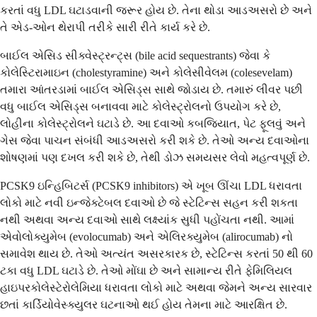
કરતાં વધુ LDL ઘટાડવાની જરૂર હોય છે. તેના થોડા આડઅસરો છે અને
તે એડ-ઓન થેરાપી તરીકે સારી રીતે કાર્ય કરે છે.
બાઈલ એસિડ સીક્વેસ્ટ્રન્ટ્સ (bile acid sequestrants) જેવા કે
કોલેસ્ટિરામાઇન (cholestyramine) અને કોલેસીવેલમ (colesevelam)
તમારા આંતરડામાં બાઈલ એસિડ્સ સાથે જોડાય છે. તમારું લીવર પછી
વધુ બાઈલ એસિડ્સ બનાવવા માટે કોલેસ્ટ્રોલનો ઉપયોગ કરે છે,
લોહીના કોલેસ્ટ્રોલને ઘટાડે છે. આ દવાઓ કબજિયાત, પેટ ફૂલવું અને
ગેસ જેવા પાચન સંબંધી આડઅસરો કરી શકે છે. તેઓ અન્ય દવાઓના
શોષણમાં પણ દખલ કરી શકે છે, તેથી ડોઝ સમયસર લેવો મહત્વપૂર્ણ છે.
PCSK9 ઇન્હિબિટર્સ (PCSK9 inhibitors) એ ખૂબ ઊંચા LDL ધરાવતા
લોકો માટે નવી ઇન્જેક્ટેબલ દવાઓ છે જે સ્ટેટિન્સ સહન કરી શકતા
નથી અથવા અન્ય દવાઓ સાથે લક્ષ્યાંક સુધી પહોંચતા નથી. આમાં
એવોલોક્યુમેબ (evolocumab) અને એલિરક્યુમેબ (alirocumab) નો
સમાવેશ થાય છે. તેઓ અત્યંત અસરકારક છે, સ્ટેટિન્સ કરતાં 50 થી 60
ટકા વધુ LDL ઘટાડે છે. તેઓ મોંઘા છે અને સામાન્ય રીતે ફેમિલિયલ
હાઇપરકોલેસ્ટેરોલેમિયા ધરાવતા લોકો માટે અથવા જેમને અન્ય સારવાર
છતાં કાર્ડિયોવેસ્ક્યુલર ઘટનાઓ થઈ હોય તેમના માટે આરક્ષિત છે.