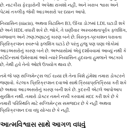
છે. નાટકીય ફેરફારોની અપેક્ષા રાખશો નહીં, અને ખરાબ શ્વાસ અને
પેટમાં તકલીફ જેવી આડઅસરો પર ધ્યાન આપો.
નિયાસિન (niacin), અથવા વિટામિન B3, ઊંચા ડોઝમાં LDL ઘટાડી શકે
છે અને HDL વધારી શકે છે. જોકે, તે ઘણીવાર અસ્વસ્થતાપૂર્વક ફ્લશિંગ,
ખંજવાળ અને ઝણઝણાટનું કારણ બને છે. વિસ્તૃત-પ્રકાશન ધરાવતા
પ્રિસ્ક્રિપ્શન સ્વરૂપો ફ્લશિંગ ઘટાડે છે પરંતુ હજુ પણ ઘણા લોકોમાં
આડઅસરોનું કારણ બને છે. અભ્યાસોમાં એવું દર્શાવવામાં આવ્યું નથી કે
સ્ટેટિન્સમાં ઉમેરવામાં આવે ત્યારે નિયાસિન હૃદયના હુમલાને અટકાવે
છે, તેથી હવે તેનો ઓછો ઉપયોગ થાય છે.
તમે જે પણ સપ્લિમેન્ટ્સ લઈ રહ્યા છો તેના વિશે હંમેશા તમારા ડોક્ટરને
જણાવો. કેટલાક પ્રિસ્ક્રિપ્શન દવાઓ સાથે ક્રિયાપ્રતિક્રિયા કરી શકે
છે અથવા આડઅસરોનું કારણ બની શકે છે. કુદરતી એટલે આપોઆપ
સુરક્ષિત નથી. તમારો ડોક્ટર તમને નક્કી કરવામાં મદદ કરી શકે છે કે
તમારી પરિસ્થિતિ માટે સપ્લિમેન્ટ્સ સમજદાર છે કે નહીં અથવા
પ્રિસ્ક્રિપ્શન દવા વધુ યોગ્ય છે કે નહીં.
આત્મવિશ્વાસ સાથે આગળ વધવું