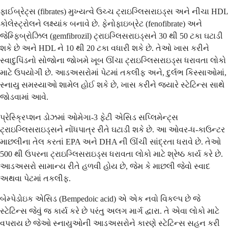
ફાઈબ્રેટ્સ (fibrates) મુખ્યત્વે ઉચ્ચ ટ્રાઇગ્લિસરાઇડ્સ અને નીચા HDL
કોલેસ્ટ્રોલને લક્ષ્યાંક બનાવે છે. ફેનોફાઇબ્રેટ (fenofibrate) અને
જેમ્ફિબ્રોઝિલ (gemfibrozil) ટ્રાઇગ્લિસરાઇડ્સને 30 થી 50 ટકા ઘટાડી
શકે છે અને HDL ને 10 થી 20 ટકા વધારી શકે છે. તેઓ ખાસ કરીને
સ્વાદુપિંડનો સોજોના જોખમે ખૂબ ઊંચા ટ્રાઇગ્લિસરાઇડ્સ ધરાવતા લોકો
માટે ઉપયોગી છે. આડઅસરોમાં પેટમાં તકલીફ અને, દુર્લભ કિસ્સાઓમાં,
સ્નાયુ સમસ્યાઓ શામેલ હોઈ શકે છે, ખાસ કરીને જ્યારે સ્ટેટિન્સ સાથે
જોડવામાં આવે.
પ્રેસ્ક્રિપ્શન ડોઝમાં ઓમેગા-3 ફેટી એસિડ સપ્લિમેન્ટ્સ
ટ્રાઇગ્લિસરાઇડ્સને નોંધપાત્ર રીતે ઘટાડી શકે છે. આ ઓવર-ધ-કાઉન્ટર
માછલીના તેલ કરતાં EPA અને DHA ની ઊંચી સાંદ્રતા ધરાવે છે. તેઓ
500 થી ઉપરના ટ્રાઇગ્લિસરાઇડ્સ ધરાવતા લોકો માટે શ્રેષ્ઠ કાર્ય કરે છે.
આડઅસરો સામાન્ય રીતે હળવી હોય છે, જેમ કે માછલી જેવો સ્વાદ
અથવા પેટમાં તકલીફ.
બેમ્પેડોઇક એસિડ (Bempedoic acid) એ એક નવો વિકલ્પ છે જે
સ્ટેટિન્સ જેવું જ કાર્ય કરે છે પરંતુ અલગ માર્ગ દ્વારા. તે એવા લોકો માટે
વપરાય છે જેઓ સ્નાયુઓની આડઅસરોને કારણે સ્ટેટિન્સ સહન કરી