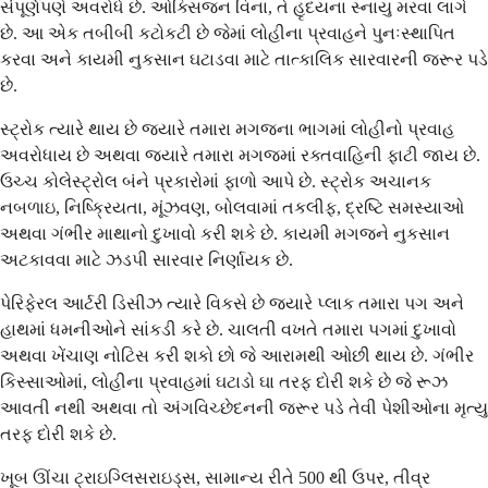
સંપૂર્ણપણે અવરોધે છે. ઓક્સિજન વિના, તે હૃદયના સ્નાયુ મરવા લાગે
છે. આ એક તબીબી કટોકટી છે જેમાં લોહીના પ્રવાહને પુનઃસ્થાપિત
કરવા અને કાયમી નુકસાન ઘટાડવા માટે તાત્કાલિક સારવારની જરૂર પડે
છે.
સ્ટ્રોક ત્યારે થાય છે જ્યારે તમારા મગજના ભાગમાં લોહીનો પ્રવાહ
અવરોધાય છે અથવા જ્યારે તમારા મગજમાં રક્તવાહિની ફાટી જાય છે.
ઉચ્ચ કોલેસ્ટ્રોલ બંને પ્રકારોમાં ફાળો આપે છે. સ્ટ્રોક અચાનક
નબળાઇ, નિષ્ક્રિયતા, મૂંઝવણ, બોલવામાં તકલીફ, દ્રષ્ટિ સમસ્યાઓ
અથવા ગંભીર માથાનો દુખાવો કરી શકે છે. કાયમી મગજને નુકસાન
અટકાવવા માટે ઝડપી સારવાર નિર્ણાયક છે.
પેરિફેરલ આર્ટરી ડિસીઝ ત્યારે વિકસે છે જ્યારે પ્લાક તમારા પગ અને
હાથમાં ધમનીઓને સાંકડી કરે છે. ચાલતી વખતે તમારા પગમાં દુખાવો
અથવા ખેંચાણ નોટિસ કરી શકો છો જે આરામથી ઓછી થાય છે. ગંભીર
કિસ્સાઓમાં, લોહીના પ્રવાહમાં ઘટાડો ઘા તરફ દોરી શકે છે જે રૂઝ
આવતી નથી અથવા તો અંગવિચ્છેદનની જરૂર પડે તેવી પેશીઓના મૃત્યુ
તરફ દોરી શકે છે.
ખૂબ ઊંચા ટ્રાઇગ્લિસરાઇડ્સ, સામાન્ય રીતે 500 થી ઉપર, તીવ્ર