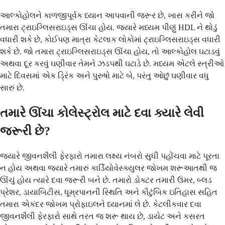
આલ્કોહોલને કાળજીપૂર્વક ધ્યાન આપવાની જરૂર છે, ખાસ કરીને જો
તમારા ટ્રાઇગ્લિસરાઇડ્સ ઊંચા હોય. જ્યારે મધ્યમ પીણું HDL ને થોડું
વધારી શકે છે, કોઈપણ માત્રા કેટલાક લોકોમાં ટ્રાઇગ્લિસરાઇડ્સ વધારી
શકે છે. જો તમારા ટ્રાઇગ્લિસરાઇડ્સ ઊંચા હોય, તો આલ્કોહોલ ઘટાડવું
અથવા દૂર કરવું ઘણીવાર તેમને ઝડપથી ઘટાડે છે. મધ્યમ એટલે સ્ત્રીઓ
માટે દિવસમાં એક ડ્રિંક અને પુરુષો માટે બે, પરંતુ ઓછું ઘણીવાર વધુ
સારું છે.
તમારે ઊંચા કોલેસ્ટ્રોલ માટે દવા ક્યારે લેવી
જરૂરી છે?
જ્યારે જીવનશૈલી ફેરફારો તમારા લક્ષ્ય નંબરો સુધી પહોંચવા માટે પૂરતા
ન હોય અથવા જ્યારે તમારું કાર્ડિયોવેસ્ક્યુલર જોખમ શરૂઆતથી જ
ઊંચું હોય ત્યારે દવા જરૂરી બને છે. તમારો ડોક્ટર તમારી ઉંમર, બ્લડ
પ્રેશર, ડાયાબિટીસ, ધૂમ્રપાનની સ્થિતિ અને કૌટુંબિક ઇતિહાસ સહિત
તમારા એકંદર જોખમ પ્રોફાઇલને ધ્યાનમાં લે છે. કેટલીકવાર દવા
જીવનશૈલી ફેરફારો સાથે તરત જ શરૂ થાય છે, ડાયેટ અને કસરત