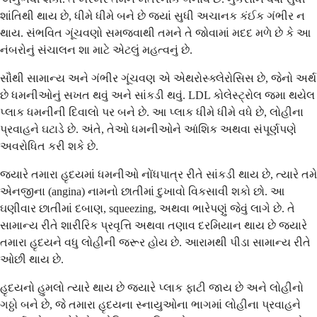
શાંતિથી થાય છે, ધીમે ધીમે બને છે જ્યાં સુધી અચાનક કંઈક ગંભીર ન
થાય. સંભવિત ગૂંચવણો સમજવાથી તમને તે જોવામાં મદદ મળે છે કે આ
નંબરોનું સંચાલન શા માટે એટલું મહત્વનું છે.
સૌથી સામાન્ય અને ગંભીર ગૂંચવણ એ એથરોસ્ક્લેરોસિસ છે, જેનો અર્થ
છે ધમનીઓનું સખત થવું અને સાંકડી થવું. LDL કોલેસ્ટ્રોલ જમા થયેલ
પ્લાક ધમનીની દિવાલો પર બને છે. આ પ્લાક ધીમે ધીમે વધે છે, લોહીના
પ્રવાહને ઘટાડે છે. અંતે, તેઓ ધમનીઓને આંશિક અથવા સંપૂર્ણપણે
અવરોધિત કરી શકે છે.
જ્યારે તમારા હૃદયમાં ધમનીઓ નોંધપાત્ર રીતે સાંકડી થાય છે, ત્યારે તમે
એનજીના (angina) નામનો છાતીમાં દુખાવો વિકસાવી શકો છો. આ
ઘણીવાર છાતીમાં દબાણ, squeezing, અથવા ભારેપણું જેવું લાગે છે. તે
સામાન્ય રીતે શારીરિક પ્રવૃત્તિ અથવા તણાવ દરમિયાન થાય છે જ્યારે
તમારા હૃદયને વધુ લોહીની જરૂર હોય છે. આરામથી પીડા સામાન્ય રીતે
ઓછી થાય છે.
હૃદયનો હુમલો ત્યારે થાય છે જ્યારે પ્લાક ફાટી જાય છે અને લોહીનો
ગઠ્ઠો બને છે, જે તમારા હૃદયના સ્નાયુઓના ભાગમાં લોહીના પ્રવાહને