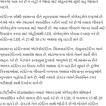
એકલા કામ કરે છે કે નહીં તે જોવા માટે મહિનાઓ સુધી રાહ જોવાને
બદલે.
સ્ટેટિન્સ સૌથી સામાન્ય રીતે સૂચવવામાં આવતી કોલેસ્ટ્રોલ દવાઓ છે.
તેઓ એક એન્ઝાઇમને અવરોધિત કરીને કાર્ય કરે છે જે તમારા લીવરને
કોલેસ્ટ્રોલ બનાવવા માટે જરૂરી છે. આ તમારા લીવરને અન્ય કાર્યો માટે
ઉપયોગ કરવા માટે લોહીમાંથી LDL કોલેસ્ટ્રોલ ખેંચવા દબાણ કરે છે.
સ્ટેટિન્સ LDL ને 25 થી 50 ટકા અથવા વધુ ઘટાડી શકે છે.
સામાન્ય સ્ટેટિન્સમાં એટોર્વાસ્ટેટિન, સિમવાસ્ટેટિન, રોસુવાસ્ટેટિન અને
પ્રવાસ્ટેટિનનો સમાવેશ થાય છે. મોટાભાગના લોકો તેમને સારી રીતે
સહન કરે છે. કેટલાક સ્નાયુમાં દુખાવો અનુભવે છે, જે સામાન્ય રીતે
અલગ સ્ટેટિન પર સ્વિચ કરીને અથવા ડોઝ ઘટાડીને સુધારે છે. દુર્લભ
કિસ્સાઓમાં, સ્ટેટિન્સ લીવરની બળતરા અથવા નોંધપાત્ર સ્નાયુઓને
નુકસાન પહોંચાડી શકે છે, તેથી તમારો ડોક્ટર તમને નિયમિત રક્ત
પરીક્ષણો સાથે દેખરેખ રાખે છે.
ઇઝેટીમીબ (Ezetimibe) તમારા આંતરડામાં કોલેસ્ટ્રોલ શોષણને
અવરોધિત કરીને અલગ રીતે કાર્ય કરે છે. તે LDL ને લગભગ 15 થી 20
ટકા ઘટાડે છે. ડોકટરો તેને સ્ટેટિન સાથે જોડી દે છે જે લોકોને સ્ટેટિન