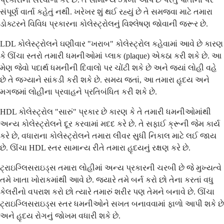
સંપૂર્ણ વાર્તા કહેતું નથી. ખરેખર શું થઈ રહ્યું છે તે સમજવા માટે તમારા
ડોક્ટરને વિવિધ પ્રકારના કોલેસ્ટ્રોલનું વિશ્લેષણ જોવાની જરૂર છે.
LDL કોલેસ્ટ્રોલને ઘણીવાર "ખરાબ" કોલેસ્ટ્રોલ કહેવામાં આવે છે કારણ
કે ઊંચા સ્તરો તમારી ધમનીઓમાં પ્લાક (plaque) એકઠા કરી શકે છે. આ
મેણ જેવો પદાર્થ ધમનીની દિવાલો પર ચોંટી શકે છે અને જ્યાં લોહી વહે
છે તે જગ્યાને સાંકડી કરી શકે છે. સમય જતાં, આ તમારા હૃદય અને
મગજમાં લોહીના પ્રવાહને પ્રતિબંધિત કરી શકે છે.
HDL કોલેસ્ટ્રોલ "સારું" પ્રકાર છે કારણ કે તે તમારી ધમનીઓમાંથી
અન્ય કોલેસ્ટ્રોલને દૂર કરવામાં મદદ કરે છે. તે સફાઈ ક્રૂની જેમ કાર્ય
કરે છે, વધારાના કોલેસ્ટ્રોલને તમારા લીવર સુધી નિકાલ માટે લઈ જાય
છે. ઊંચા HDL સ્તર સામાન્ય રીતે તમારા હૃદયનું રક્ષણ કરે છે.
ટ્રાઇગ્લિસરાઇડ્સ તમારા લોહીમાં અન્ય પ્રકારની ચરબી છે જે મુખ્યત્વે
તમે ખાતા ખોરાકમાંથી આવે છે. જ્યારે તમે બર્ન કરો છો તેના કરતાં વધુ
કેલરીનો વપરાશ કરો છો ત્યારે તમારું શરીર પણ તેમને બનાવે છે. ઊંચા
ટ્રાઇગ્લિસરાઇડ્સ સ્તર ધમનીઓને સખત બનાવવામાં ફાળો આપી શકે છે
અને હૃદય રોગનું જોખમ વધારી શકે છે.