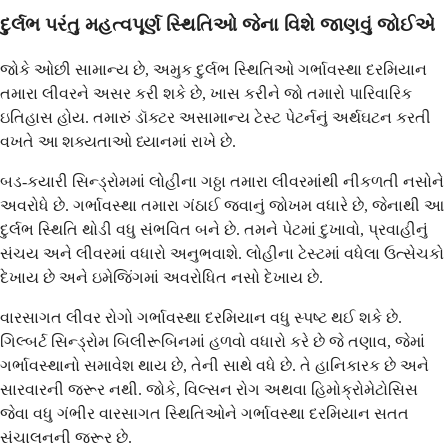
દુર્લભ પરંતુ મહત્વપૂર્ણ સ્થિતિઓ જેના વિશે જાણવું જોઈએ
જોકે ઓછી સામાન્ય છે, અમુક દુર્લભ સ્થિતિઓ ગર્ભાવસ્થા દરમિયાન
તમારા લીવરને અસર કરી શકે છે, ખાસ કરીને જો તમારો પારિવારિક
ઇતિહાસ હોય. તમારું ડૉક્ટર અસામાન્ય ટેસ્ટ પેટર્નનું અર્થઘટન કરતી
વખતે આ શક્યતાઓ ધ્યાનમાં રાખે છે.
બડ-કયારી સિન્ડ્રોમમાં લોહીના ગઠ્ઠા તમારા લીવરમાંથી નીકળતી નસોને
અવરોધે છે. ગર્ભાવસ્થા તમારા ગંઠાઈ જવાનું જોખમ વધારે છે, જેનાથી આ
દુર્લભ સ્થિતિ થોડી વધુ સંભવિત બને છે. તમને પેટમાં દુખાવો, પ્રવાહીનું
સંચય અને લીવરમાં વધારો અનુભવાશે. લોહીના ટેસ્ટમાં વધેલા ઉત્સેચકો
દેખાય છે અને ઇમેજિંગમાં અવરોધિત નસો દેખાય છે.
વારસાગત લીવર રોગો ગર્ભાવસ્થા દરમિયાન વધુ સ્પષ્ટ થઈ શકે છે.
ગિલ્બર્ટ સિન્ડ્રોમ બિલીરૂબિનમાં હળવો વધારો કરે છે જે તણાવ, જેમાં
ગર્ભાવસ્થાનો સમાવેશ થાય છે, તેની સાથે વધે છે. તે હાનિકારક છે અને
સારવારની જરૂર નથી. જોકે, વિલ્સન રોગ અથવા હિમોક્રોમેટોસિસ
જેવા વધુ ગંભીર વારસાગત સ્થિતિઓને ગર્ભાવસ્થા દરમિયાન સતત
સંચાલનની જરૂર છે.