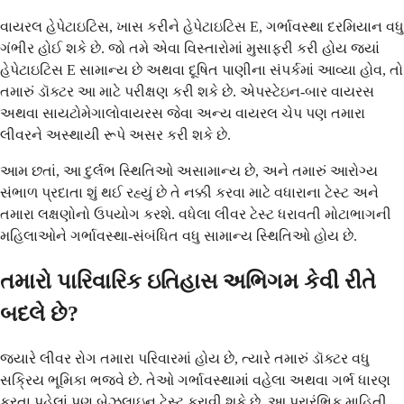
વાયરલ હેપેટાઇટિસ, ખાસ કરીને હેપેટાઇટિસ E, ગર્ભાવસ્થા દરમિયાન વધુ
ગંભીર હોઈ શકે છે. જો તમે એવા વિસ્તારોમાં મુસાફરી કરી હોય જ્યાં
હેપેટાઇટિસ E સામાન્ય છે અથવા દૂષિત પાણીના સંપર્કમાં આવ્યા હોવ, તો
તમારું ડૉક્ટર આ માટે પરીક્ષણ કરી શકે છે. એપસ્ટેઇન-બાર વાયરસ
અથવા સાયટોમેગાલોવાયરસ જેવા અન્ય વાયરલ ચેપ પણ તમારા
લીવરને અસ્થાયી રૂપે અસર કરી શકે છે.
આમ છતાં, આ દુર્લભ સ્થિતિઓ અસામાન્ય છે, અને તમારું આરોગ્ય
સંભાળ પ્રદાતા શું થઈ રહ્યું છે તે નક્કી કરવા માટે વધારાના ટેસ્ટ અને
તમારા લક્ષણોનો ઉપયોગ કરશે. વધેલા લીવર ટેસ્ટ ધરાવતી મોટાભાગની
મહિલાઓને ગર્ભાવસ્થા-સંબંધિત વધુ સામાન્ય સ્થિતિઓ હોય છે.
તમારો પારિવારિક ઇતિહાસ અભિગમ કેવી રીતે
બદલે છે?
જ્યારે લીવર રોગ તમારા પરિવારમાં હોય છે, ત્યારે તમારું ડૉક્ટર વધુ
સક્રિય ભૂમિકા ભજવે છે. તેઓ ગર્ભાવસ્થામાં વહેલા અથવા ગર્ભ ધારણ
કરતા પહેલાં પણ બેઝલાઇન ટેસ્ટ કરાવી શકે છે. આ પ્રારંભિક માહિતી