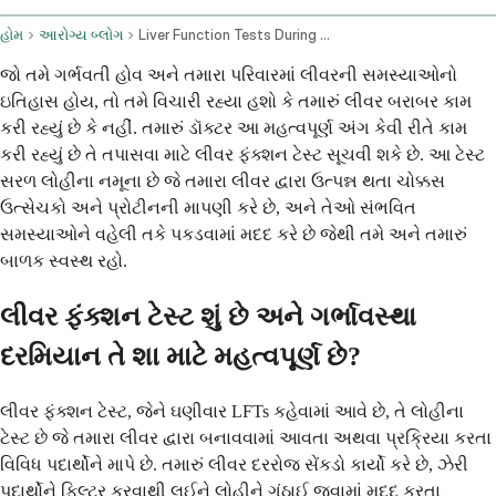
હોમ
આરોગ્ય બ્લોગ
Liver Function Tests During Pregnancy And With Family History
જો તમે ગર્ભવતી હોવ અને તમારા પરિવારમાં લીવરની સમસ્યાઓનો
ઇતિહાસ હોય, તો તમે વિચારી રહ્યા હશો કે તમારું લીવર બરાબર કામ
કરી રહ્યું છે કે નહીં. તમારું ડૉક્ટર આ મહત્વપૂર્ણ અંગ કેવી રીતે કામ
કરી રહ્યું છે તે તપાસવા માટે લીવર ફંક્શન ટેસ્ટ સૂચવી શકે છે. આ ટેસ્ટ
સરળ લોહીના નમૂના છે જે તમારા લીવર દ્વારા ઉત્પન્ન થતા ચોક્કસ
ઉત્સેચકો અને પ્રોટીનની માપણી કરે છે, અને તેઓ સંભવિત
સમસ્યાઓને વહેલી તકે પકડવામાં મદદ કરે છે જેથી તમે અને તમારું
બાળક સ્વસ્થ રહો.
લીવર ફંક્શન ટેસ્ટ શું છે અને ગર્ભાવસ્થા
દરમિયાન તે શા માટે મહત્વપૂર્ણ છે?
લીવર ફંક્શન ટેસ્ટ, જેને ઘણીવાર LFTs કહેવામાં આવે છે, તે લોહીના
ટેસ્ટ છે જે તમારા લીવર દ્વારા બનાવવામાં આવતા અથવા પ્રક્રિયા કરતા
વિવિધ પદાર્થોને માપે છે. તમારું લીવર દરરોજ સેંકડો કાર્યો કરે છે, ઝેરી
પદાર્થોને ફિલ્ટર કરવાથી લઈને લોહીને ગંઠાઈ જવામાં મદદ કરતા