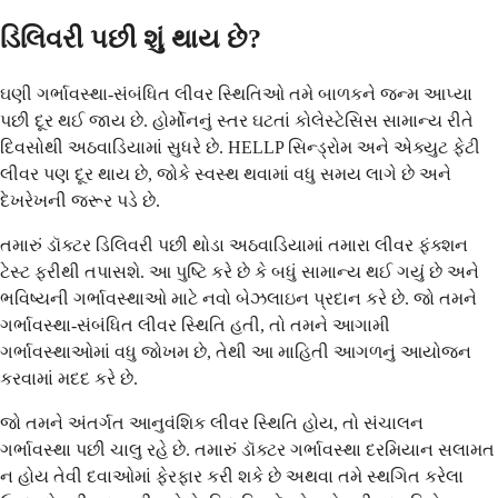
ડિલિવરી પછી શું થાય છે?
ઘણી ગર્ભાવસ્થા-સંબંધિત લીવર સ્થિતિઓ તમે બાળકને જન્મ આપ્યા
પછી દૂર થઈ જાય છે. હોર્મોનનું સ્તર ઘટતાં કોલેસ્ટેસિસ સામાન્ય રીતે
દિવસોથી અઠવાડિયામાં સુધરે છે. HELLP સિન્ડ્રોમ અને એક્યુટ ફેટી
લીવર પણ દૂર થાય છે, જોકે સ્વસ્થ થવામાં વધુ સમય લાગે છે અને
દેખરેખની જરૂર પડે છે.
તમારું ડૉક્ટર ડિલિવરી પછી થોડા અઠવાડિયામાં તમારા લીવર ફંક્શન
ટેસ્ટ ફરીથી તપાસશે. આ પુષ્ટિ કરે છે કે બધું સામાન્ય થઈ ગયું છે અને
ભવિષ્યની ગર્ભાવસ્થાઓ માટે નવો બેઝલાઇન પ્રદાન કરે છે. જો તમને
ગર્ભાવસ્થા-સંબંધિત લીવર સ્થિતિ હતી, તો તમને આગામી
ગર્ભાવસ્થાઓમાં વધુ જોખમ છે, તેથી આ માહિતી આગળનું આયોજન
કરવામાં મદદ કરે છે.
જો તમને અંતર્ગત આનુવંશિક લીવર સ્થિતિ હોય, તો સંચાલન
ગર્ભાવસ્થા પછી ચાલુ રહે છે. તમારું ડૉક્ટર ગર્ભાવસ્થા દરમિયાન સલામત
ન હોય તેવી દવાઓમાં ફેરફાર કરી શકે છે અથવા તમે સ્થગિત કરેલા