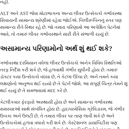
નહીં.
ALT અને AST જેવા મોટાભાગના અન્ય લીવર ઉત્સેચકો ગર્ભાવસ્થા
સિવાયની સામાન્ય શ્રેણીમાં રહેવા જોઈએ. બિલીરૂબિનનું સ્તર પણ
સામાન્ય રીતે સ્થિર રહે છે. જો તમારા પરિણામો આ અપેક્ષિત પેટર્નમાં
આવે, તો તમારું લીવર ગર્ભાવસ્થાને સારી રીતે સંભાળી રહ્યું છે.
અસામાન્ય પરિણામોનો અર્થ શું થઈ શકે?
ગર્ભાવસ્થા દરમિયાન વધેલા લીવર ઉત્સેચકો અનેક વિવિધ સ્થિતિઓ
તરફ નિર્દેશ કરી શકે છે, જે હળવાથી ગંભીર સુધીની હોય છે. તમારું
ડૉક્ટર કયા ઉત્સેચકો વધ્યા છે, તે કેટલા ઊંચા છે, અને તમને કયા
લક્ષણોનો અનુભવ થઈ રહ્યો છે તે પેટર્ન જોશે. આ સંપૂર્ણ ચિત્ર તેમને શું
થઈ રહ્યું છે તે સમજવામાં મદદ કરે છે.
કેટલીકવાર ફેરફારો અસ્થાયી હોય છે અને સામાન્ય ગર્ભાવસ્થા
સમસ્યાઓ સાથે સંબંધિત હોય છે. હાઇપરમેસિસ ગ્રેવિડારમ, જે ગંભીર
ઉબકા અને ઉલટી છે, તે તમારા લીવર પર તાણ લાવી શકે છે અને
ઉત્સેચકોમાં હળવા વધારો કરી શકે છે. ગેસ્ટેશનલ ડાયાબિટીસ પણ