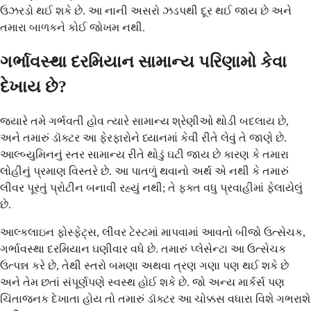
ઉઝરડો થઈ શકે છે. આ નાની અસરો ઝડપથી દૂર થઈ જાય છે અને
તમારા બાળકને કોઈ જોખમ નથી.
ગર્ભાવસ્થા દરમિયાન સામાન્ય પરિણામો કેવા
દેખાય છે?
જ્યારે તમે ગર્ભવતી હોવ ત્યારે સામાન્ય શ્રેણીઓ થોડી બદલાય છે,
અને તમારું ડૉક્ટર આ ફેરફારોને ધ્યાનમાં કેવી રીતે લેવું તે જાણે છે.
આલ્બ્યુમિનનું સ્તર સામાન્ય રીતે થોડું ઘટી જાય છે કારણ કે તમારા
લોહીનું પ્રમાણ વિસ્તરે છે. આ પાતળું થવાનો અર્થ એ નથી કે તમારું
લીવર પૂરતું પ્રોટીન બનાવી રહ્યું નથી; તે ફક્ત વધુ પ્રવાહીમાં ફેલાયેલું
છે.
આલ્કલાઇન ફોસ્ફેટ્સ, લીવર ટેસ્ટમાં માપવામાં આવતો બીજો ઉત્સેચક,
ગર્ભાવસ્થા દરમિયાન ઘણીવાર વધે છે. તમારું પ્લેસેન્ટા આ ઉત્સેચક
ઉત્પન્ન કરે છે, તેથી સ્તરો બમણા અથવા ત્રણ ગણા પણ થઈ શકે છે
અને તેમ છતાં સંપૂર્ણપણે સ્વસ્થ હોઈ શકે છે. જો અન્ય માર્કર્સ પણ
ચિંતાજનક દેખાતા હોય તો તમારું ડૉક્ટર આ ચોક્કસ વધારા વિશે ગભરાશે