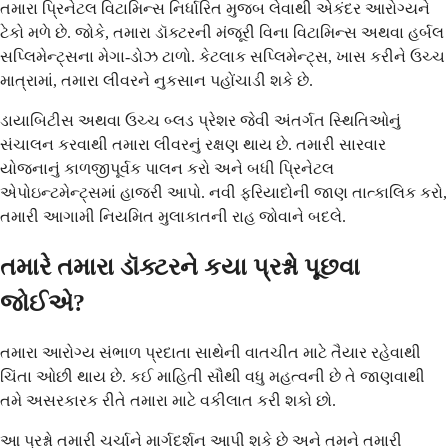
તમારા પ્રિનેટલ વિટામિન્સ નિર્ધારિત મુજબ લેવાથી એકંદર આરોગ્યને
ટેકો મળે છે. જોકે, તમારા ડૉક્ટરની મંજૂરી વિના વિટામિન્સ અથવા હર્બલ
સપ્લિમેન્ટ્સના મેગા-ડોઝ ટાળો. કેટલાક સપ્લિમેન્ટ્સ, ખાસ કરીને ઉચ્ચ
માત્રામાં, તમારા લીવરને નુકસાન પહોંચાડી શકે છે.
ડાયાબિટીસ અથવા ઉચ્ચ બ્લડ પ્રેશર જેવી અંતર્ગત સ્થિતિઓનું
સંચાલન કરવાથી તમારા લીવરનું રક્ષણ થાય છે. તમારી સારવાર
યોજનાનું કાળજીપૂર્વક પાલન કરો અને બધી પ્રિનેટલ
એપોઇન્ટમેન્ટ્સમાં હાજરી આપો. નવી ફરિયાદોની જાણ તાત્કાલિક કરો,
તમારી આગામી નિયમિત મુલાકાતની રાહ જોવાને બદલે.
તમારે તમારા ડૉક્ટરને કયા પ્રશ્નો પૂછવા
જોઈએ?
તમારા આરોગ્ય સંભાળ પ્રદાતા સાથેની વાતચીત માટે તૈયાર રહેવાથી
ચિંતા ઓછી થાય છે. કઈ માહિતી સૌથી વધુ મહત્વની છે તે જાણવાથી
તમે અસરકારક રીતે તમારા માટે વકીલાત કરી શકો છો.
આ પ્રશ્નો તમારી ચર્ચાને માર્ગદર્શન આપી શકે છે અને તમને તમારી