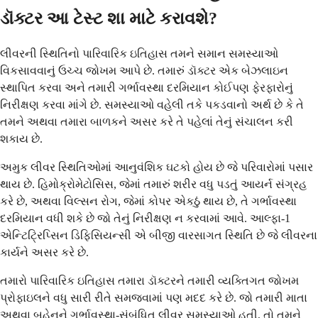
ડૉક્ટર આ ટેસ્ટ શા માટે કરાવશે?
લીવરની સ્થિતિનો પારિવારિક ઇતિહાસ તમને સમાન સમસ્યાઓ
વિકસાવવાનું ઉચ્ચ જોખમ આપે છે. તમારું ડૉક્ટર એક બેઝલાઇન
સ્થાપિત કરવા અને તમારી ગર્ભાવસ્થા દરમિયાન કોઈપણ ફેરફારોનું
નિરીક્ષણ કરવા માંગે છે. સમસ્યાઓ વહેલી તકે પકડવાનો અર્થ છે કે તે
તમને અથવા તમારા બાળકને અસર કરે તે પહેલાં તેનું સંચાલન કરી
શકાય છે.
અમુક લીવર સ્થિતિઓમાં આનુવંશિક ઘટકો હોય છે જે પરિવારોમાં પસાર
થાય છે. હિમોક્રોમેટોસિસ, જેમાં તમારું શરીર વધુ પડતું આયર્ન સંગ્રહ
કરે છે, અથવા વિલ્સન રોગ, જેમાં કોપર એકઠું થાય છે, તે ગર્ભાવસ્થા
દરમિયાન વધી શકે છે જો તેનું નિરીક્ષણ ન કરવામાં આવે. આલ્ફા-1
એન્ટિટ્રિપ્સિન ડિફિસિયન્સી એ બીજી વારસાગત સ્થિતિ છે જે લીવરના
કાર્યને અસર કરે છે.
તમારો પારિવારિક ઇતિહાસ તમારા ડૉક્ટરને તમારી વ્યક્તિગત જોખમ
પ્રોફાઇલને વધુ સારી રીતે સમજવામાં પણ મદદ કરે છે. જો તમારી માતા
અથવા બહેનને ગર્ભાવસ્થા-સંબંધિત લીવર સમસ્યાઓ હતી, તો તમને