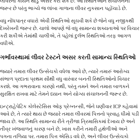
લીવરના કાર્યને થોડું અસર કરી શકે છે. આ સ્થિતિઓને સંચાલનની
જરૂર છે પરંતુ ભાગ્યે જ લાંબા ગાળાના લીવર નુકસાન પહોંચાડે છે.
વધુ નોંધપાત્ર વધારો એવી સ્થિતિઓ સૂચવી શકે છે જેને વધુ નજીકથી
દેખરેખની જરૂર છે. ચાલો આપણે જે વધુ સામાન્ય શક્યતાઓ પર વિચાર
કરી શકીએ તેમાંથી ચાલીએ, તે પહેલાં દુર્લભ સ્થિતિઓ તરફ આગળ
વધીએ.
ગર્ભાવસ્થામાં લીવર ટેસ્ટને અસર કરતી સામાન્ય સ્થિતિઓ
જ્યારે તમારા લીવર ઉત્સેચકો વધેલા આવે છે, ત્યારે તમારું આરોગ્ય
સંભાળ પ્રદાતા પ્રથમ સૌથી વધુ વારંવાર બનતી સ્થિતિઓનો વિચાર
કરશે. આ ગભરાવાના કારણો નથી, પરંતુ તમને અને તમારા બાળકને
સુરક્ષિત રાખવા માટે તેમને ધ્યાન અને યોગ્ય સંચાલનની જરૂર છે.
ઇન્ટ્રાહેપેટિક કોલેસ્ટેસિસ ઓફ પ્રેગ્નન્સી, જેને ઘણીવાર ICP કહેવામાં
આવે છે, તે ત્યારે થાય છે જ્યારે તમારા લીવરમાં પિત્તનો પ્રવાહ ધીમો પડી
જાય છે. આ સ્થિતિ સામાન્ય રીતે ત્રીજા ત્રિમાસિકમાં દેખાય છે અને
તીવ્ર ખંજવાળનું કારણ બને છે, ખાસ કરીને તમારી હથેળીઓ અને
પગના તળિયા પર. તમારા પિત્ત એસિડ વધે છે, અને લીવર ઉત્સેચકો