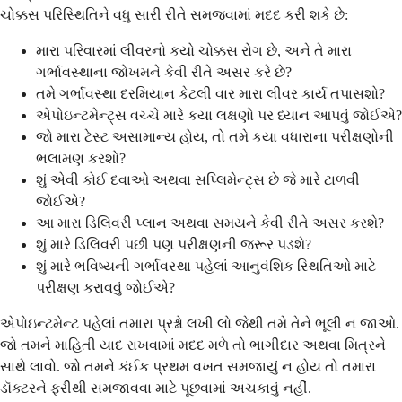
ચોક્કસ પરિસ્થિતિને વધુ સારી રીતે સમજવામાં મદદ કરી શકે છે:
મારા પરિવારમાં લીવરનો કયો ચોક્કસ રોગ છે, અને તે મારા
ગર્ભાવસ્થાના જોખમને કેવી રીતે અસર કરે છે?
તમે ગર્ભાવસ્થા દરમિયાન કેટલી વાર મારા લીવર કાર્ય તપાસશો?
એપોઇન્ટમેન્ટ્સ વચ્ચે મારે કયા લક્ષણો પર ધ્યાન આપવું જોઈએ?
જો મારા ટેસ્ટ અસામાન્ય હોય, તો તમે કયા વધારાના પરીક્ષણોની
ભલામણ કરશો?
શું એવી કોઈ દવાઓ અથવા સપ્લિમેન્ટ્સ છે જે મારે ટાળવી
જોઈએ?
આ મારા ડિલિવરી પ્લાન અથવા સમયને કેવી રીતે અસર કરશે?
શું મારે ડિલિવરી પછી પણ પરીક્ષણની જરૂર પડશે?
શું મારે ભવિષ્યની ગર્ભાવસ્થા પહેલાં આનુવંશિક સ્થિતિઓ માટે
પરીક્ષણ કરાવવું જોઈએ?
એપોઇન્ટમેન્ટ પહેલાં તમારા પ્રશ્નો લખી લો જેથી તમે તેને ભૂલી ન જાઓ.
જો તમને માહિતી યાદ રાખવામાં મદદ મળે તો ભાગીદાર અથવા મિત્રને
સાથે લાવો. જો તમને કંઈક પ્રથમ વખત સમજાયું ન હોય તો તમારા
ડૉક્ટરને ફરીથી સમજાવવા માટે પૂછવામાં અચકાવું નહીં.