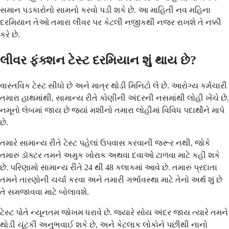
સમાન પડકારોનો સામનો કરવો પડી શકે છે. આ માહિતી નવ મહિના
દરમિયાન તેઓ તમારા લીવર પર કેટલી નજીકથી નજર રાખશે તે નક્કી
કરે છે.
લીવર ફંક્શન ટેસ્ટ દરમિયાન શું થાય છે?
વાસ્તવિક ટેસ્ટ સીધો છે અને માત્ર થોડી મિનિટો લે છે. આરોગ્ય કર્મચારી
તમારા હાથમાંથી, સામાન્ય રીતે કોણીની અંદરની નસમાંથી લોહી ખેંચે છે.
નમૂનો લેબમાં જાય છે જ્યાં મશીનો તમારા લોહીમાં વિવિધ પદાર્થોને માપે
છે.
તમારે સામાન્ય રીતે ટેસ્ટ પહેલાં ઉપવાસ કરવાની જરૂર નથી, જોકે
તમારું ડૉક્ટર તમને અમુક ખોરાક અથવા દવાઓ ટાળવા માટે કહી શકે
છે. પરિણામો સામાન્ય રીતે 24 થી 48 કલાકમાં આવે છે. તમારું પ્રદાતા
તમને તારણોની ચર્ચા કરવા અને તમારી ગર્ભાવસ્થા માટે તેનો અર્થ શું છે
તે સમજાવવા માટે બોલાવશે.
ટેસ્ટ પોતે ન્યૂનતમ જોખમ ધરાવે છે. જ્યારે સોય અંદર જાય ત્યારે તમને
થોડી ચૂંટકી અનુભવાઈ શકે છે, અને કેટલાક લોકોને પછીથી નાનો