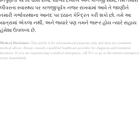
નિપુણતા પર વિશ્વાસ રાખો. યોગ્ય દેખરેખ અને કાળજી સાથે, તમે તમારા
લીવરના સ્વાસ્થ્ય પર કાળજીપૂર્વક નજર રાખવામાં આવે તે જાણીને
તમારી ગર્ભાવસ્થાના આનંદ પર ધ્યાન કેન્દ્રિત કરી શકો છો. તમે આ
યાત્રામાં એકલા નથી, અને જ્યારે પણ તમને જરૂર હોય ત્યારે સહાય
હંમેશા ઉપલબ્ધ છે.
Medical Disclaimer:
This article is for informational purposes only and does not constitute
medical advice. Always consult a qualified healthcare provider for diagnosis and treatment
decisions. If you are experiencing a medical emergency, call 911 or go to the nearest emergency
room immediately.