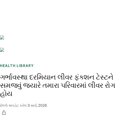
Benchmarks
Stories
FAQ
Sign up / Log in
HEALTH LIBRARY
ગર્ભાવસ્થા દરમિયાન લીવર ફંક્શન ટેસ્ટને
સમજવું જ્યારે તમારા પરિવારમાં લીવર રોગ
હોય
છેલ્લે અપડેટ કરેલ
3 માર્ચ, 2026