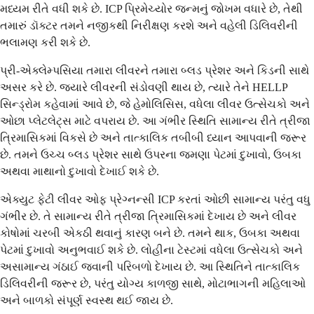
મધ્યમ રીતે વધી શકે છે. ICP પ્રિમેચ્યોર જન્મનું જોખમ વધારે છે, તેથી
તમારું ડૉક્ટર તમને નજીકથી નિરીક્ષણ કરશે અને વહેલી ડિલિવરીની
ભલામણ કરી શકે છે.
પ્રી-એક્લેમ્પસિયા તમારા લીવરને તમારા બ્લડ પ્રેશર અને કિડની સાથે
અસર કરે છે. જ્યારે લીવરની સંડોવણી થાય છે, ત્યારે તેને HELLP
સિન્ડ્રોમ કહેવામાં આવે છે, જે હેમોલિસિસ, વધેલા લીવર ઉત્સેચકો અને
ઓછા પ્લેટલેટ્સ માટે વપરાય છે. આ ગંભીર સ્થિતિ સામાન્ય રીતે ત્રીજા
ત્રિમાસિકમાં વિકસે છે અને તાત્કાલિક તબીબી ધ્યાન આપવાની જરૂર
છે. તમને ઉચ્ચ બ્લડ પ્રેશર સાથે ઉપરના જમણા પેટમાં દુખાવો, ઉબકા
અથવા માથાનો દુખાવો દેખાઈ શકે છે.
એક્યુટ ફેટી લીવર ઓફ પ્રેગ્નન્સી ICP કરતાં ઓછી સામાન્ય પરંતુ વધુ
ગંભીર છે. તે સામાન્ય રીતે ત્રીજા ત્રિમાસિકમાં દેખાય છે અને લીવર
કોષોમાં ચરબી એકઠી થવાનું કારણ બને છે. તમને થાક, ઉબકા અથવા
પેટમાં દુખાવો અનુભવાઈ શકે છે. લોહીના ટેસ્ટમાં વધેલા ઉત્સેચકો અને
અસામાન્ય ગંઠાઈ જવાની પરિબળો દેખાય છે. આ સ્થિતિને તાત્કાલિક
ડિલિવરીની જરૂર છે, પરંતુ યોગ્ય કાળજી સાથે, મોટાભાગની મહિલાઓ
અને બાળકો સંપૂર્ણ સ્વસ્થ થઈ જાય છે.