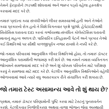
તેમને ફેરફારોને ઝડપથી શોધવામાં અને જરૂર પડ્યે વહેલા હસ્તક્ષેપ
કરવામાં મદદ કરે છે.
તમારું પ્રદાતા કયા સંબંધીઓને લીવર સમસ્યાઓ હતી અને તેઓને
કયા પ્રકારનો રોગ હતો તે વિશે વિગતવાર પ્રશ્નો પૂછશે. હેપેટાઇટિસથી
સિરોસિસ ધરાવતા દાદા કરતાં ગર્ભાવસ્થા-સંબંધિત કોલેસ્ટેસિસ ધરાવતી
માતાનું મહત્વ અલગ છે. પારિવારિક ઇતિહાસની પેટર્ન અને પ્રકાર તેઓ
કઈ સ્થિતિઓ પર સૌથી કાળજીપૂર્વક નજર રાખશે તે નક્કી કરે છે.
જો તમારા પરિવારમાં આનુવંશિક લીવર સ્થિતિઓ હોય, તો તમારું ડૉક્ટર
આનુવંશિક પરામર્શની ભલામણ કરી શકે છે. આ તમને તમારા વ્યક્તિગત
જોખમને સમજવામાં મદદ કરે છે અને શું ચોક્કસ પરિવર્તન માટે પરીક્ષણ
કરવું તે સમજવા માટે મદદ કરે છે. કેટલીક આનુવંશિક સ્થિતિઓને વહેલી
ઓળખવામાં આવે ત્યારે વધુ અસરકારક રીતે સંચાલિત કરી શકાય છે.
જો તમારા ટેસ્ટ અસામાન્ય આવે તો શું થાય છે?
પ્રથમ, તમારું ડૉક્ટર પરિણામોની પુષ્ટિ કરવા માટે ટેસ્ટનું પુનરાવર્તન
કરશે. કેટલીકવાર નિર્જલીકરણ અથવા તાજા ભોજન જેવા અસ્થાયી