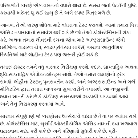
પરિબળોને કારણે એક-વખતનો વધારો થાય છે. સમય જતાં પેટર્નની પુષ્ટિ
કરવાથી ખરેખર શું થઈ રહ્યું છે તે અંગે સ્પષ્ટ ચિત્ર મળે છે.
આગળ, તેઓ કારણ શોધવા માટે વધારાના ટેસ્ટ કરાવશે. આમાં તમારા પિત્ત
એસિડ તપાસવાનો સમાવેશ થઈ શકે છે જો તેઓ કોલેસ્ટેસિસની શંકા
કરે, અથવા તમારા લીવરની રચના જોવા માટે અલ્ટ્રાસાઉન્ડ જેવી
ઇમેજિંગ. વાયરલ ચેપ, સ્વયંપ્રતિરક્ષા માર્કર્સ, અથવા આનુવંશિક
સ્થિતિઓ માટે લોહીના ટેસ્ટ પણ જરૂરી હોઈ શકે છે.
તમારું ડૉક્ટર તમને વધુ વારંવાર નિરીક્ષણ કરશે, કદાચ સાપ્તાહિક અથવા
દ્વિ-સાપ્તાહિક એપોઇન્ટમેન્ટ્સ સાથે. તેઓ તમારા લક્ષણોનો ટ્રૅક
રાખશે, લોહીના ટેસ્ટનું પુનરાવર્તન કરશે, અને અલ્ટ્રાસાઉન્ડ અને ગર્ભ
મોનિટરિંગ દ્વારા તમારા બાળકના સુખાકારીને તપાસશે. આ નજીકની
ધ્યાન ખાતરી કરે છે કે કોઈપણ સમસ્યાઓ ઝડપથી પકડવામાં આવે
અને તેનું નિરાકરણ કરવામાં આવે.
સારવાર સંપૂર્ણપણે જે કારણોસર ઉત્સેચકો વધ્યા છે તેના પર આધાર રાખે
છે. કોલેસ્ટેસિસ માટે, યુર્સોડીઓક્સીકોલિક એસિડ નામની દવા ખંજવાળ
ઘટાડવામાં મદદ કરી શકે છે અને પરિણામો સુધારી શકે છે. પ્રી-