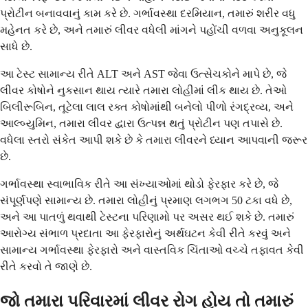
પ્રોટીન બનાવવાનું કામ કરે છે. ગર્ભાવસ્થા દરમિયાન, તમારું શરીર વધુ
મહેનત કરે છે, અને તમારું લીવર વધેલી માંગને પહોંચી વળવા અનુકૂલન
સાધે છે.
આ ટેસ્ટ સામાન્ય રીતે ALT અને AST જેવા ઉત્સેચકોને માપે છે, જે
લીવર કોષોને નુકસાન થાય ત્યારે તમારા લોહીમાં લીક થાય છે. તેઓ
બિલીરૂબિન, તૂટેલા લાલ રક્ત કોષોમાંથી બનેલો પીળો રંગદ્રવ્ય, અને
આલ્બ્યુમિન, તમારા લીવર દ્વારા ઉત્પન્ન થતું પ્રોટીન પણ તપાસે છે.
વધેલા સ્તરો સંકેત આપી શકે છે કે તમારા લીવરને ધ્યાન આપવાની જરૂર
છે.
ગર્ભાવસ્થા સ્વાભાવિક રીતે આ સંખ્યાઓમાં થોડો ફેરફાર કરે છે, જે
સંપૂર્ણપણે સામાન્ય છે. તમારા લોહીનું પ્રમાણ લગભગ 50 ટકા વધે છે,
અને આ પાતળું થવાથી ટેસ્ટના પરિણામો પર અસર થઈ શકે છે. તમારું
આરોગ્ય સંભાળ પ્રદાતા આ ફેરફારોનું અર્થઘટન કેવી રીતે કરવું અને
સામાન્ય ગર્ભાવસ્થા ફેરફારો અને વાસ્તવિક ચિંતાઓ વચ્ચે તફાવત કેવી
રીતે કરવો તે જાણે છે.
જો તમારા પરિવારમાં લીવર રોગ હોય તો તમારું