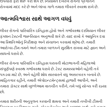
ઉપચારો ફરી શરૂ કરી શકે છે. નિયમિત દેખરેખ રોગની પ્રગતિને
રોકવામાં મદદ કરે છે અને લાંબા ગાળે તમારા લીવરને સ્વસ્થ રાખે છે.
આત્મવિશ્વાસ સાથે આગળ વધવું
લીવર રોગનો પારિવારિક ઇતિહાસ હોવો અને ગર્ભાવસ્થા દરમિયાન લીવર
ફંક્શન ટેસ્ટની જરૂરિયાત અનુભવી શકે છે. યાદ રાખો કે આધુનિક દવા
આ સ્થિતિઓનું નિરીક્ષણ અને સંચાલન કરવામાં શ્રેષ્ઠ છે. તમારી
આરોગ્ય ટીમ તમને અને તમારા બાળકને સુરક્ષિત રાખવા માટે જ્ઞાન અને
સાધનો ધરાવે છે.
લીવર રોગના પારિવારિક ઇતિહાસ ધરાવતી મોટાભાગની મહિલાઓ
સંપૂર્ણપણે સ્વસ્થ ગર્ભાવસ્થા ધરાવે છે. ટેસ્ટ સમસ્યાઓને વહેલી તકે
પકડવા માટે છે, અને વહેલી શોધ સારવારને વધુ અસરકારક બનાવે છે.
માહિતગાર રહીને, તમારી એપોઇન્ટમેન્ટ્સમાં હાજરી આપીને, અને
તમારા ડૉક્ટર સાથે ખુલ્લેઆમ વાતચીત કરીને, તમે બધું યોગ્ય કરી રહ્યા
છો.
તમારા શરીરની અનુકૂલન કરવાની ક્ષમતા અને તમારી તબીબી ટીમની