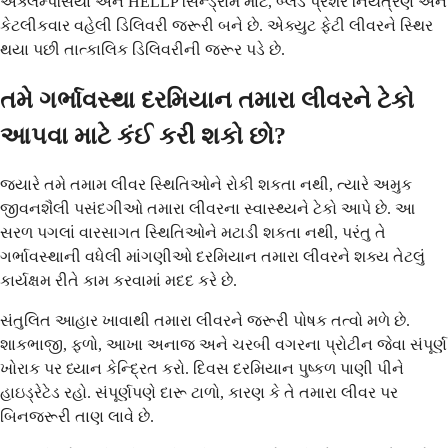
એક્લેમ્પસિયા અને HELLP સિન્ડ્રોમ માટે, બ્લડ પ્રેશર નિયંત્રણ અને
કેટલીકવાર વહેલી ડિલિવરી જરૂરી બને છે. એક્યુટ ફેટી લીવરને સ્થિર
થયા પછી તાત્કાલિક ડિલિવરીની જરૂર પડે છે.
તમે ગર્ભાવસ્થા દરમિયાન તમારા લીવરને ટેકો
આપવા માટે કંઈ કરી શકો છો?
જ્યારે તમે તમામ લીવર સ્થિતિઓને રોકી શકતા નથી, ત્યારે અમુક
જીવનશૈલી પસંદગીઓ તમારા લીવરના સ્વાસ્થ્યને ટેકો આપે છે. આ
સરળ પગલાં વારસાગત સ્થિતિઓને મટાડી શકતા નથી, પરંતુ તે
ગર્ભાવસ્થાની વધેલી માંગણીઓ દરમિયાન તમારા લીવરને શક્ય તેટલું
કાર્યક્ષમ રીતે કામ કરવામાં મદદ કરે છે.
સંતુલિત આહાર ખાવાથી તમારા લીવરને જરૂરી પોષક તત્વો મળે છે.
શાકભાજી, ફળો, આખા અનાજ અને ચરબી વગરના પ્રોટીન જેવા સંપૂર્ણ
ખોરાક પર ધ્યાન કેન્દ્રિત કરો. દિવસ દરમિયાન પુષ્કળ પાણી પીને
હાઇડ્રેટેડ રહો. સંપૂર્ણપણે દારૂ ટાળો, કારણ કે તે તમારા લીવર પર
બિનજરૂરી તાણ લાવે છે.