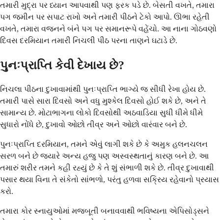
તમારી મુદ્રા પર ધ્યાન આપવાથી પણ ફરક પડે છે. બેસતી વખતે, તમારા
પગ જમીન પર સપાટ રાખો અને તમારી પીઠને ટેકો આપો. ઊભા રહેતી
વખતે, તમારા વજનને બંને પગ પર સમાનરૂપે વહેંચો. આ નાના ગોઠવણો
દિવસ દરમિયાન તમારી નિચલી પીઠ પરના તાણને ઘટાડે છે.
પુનઃપ્રાપ્તિ કેવી દેખાય છે?
નિચલા પીઠના દુખાવામાંથી પુનઃપ્રાપ્તિ ભાગ્યે જ સીધી રેખા હોય છે.
તમારી પાસે સારા દિવસો અને વધુ મુશ્કેલ દિવસો હોઈ શકે છે, અને તે
સામાન્ય છે. મોટાભાગના લોકો દિવસોથી અઠવાડિયા સુધી ધીમે ધીમે
સુધારો નોંધે છે, દુખાવો ઓછો તીવ્ર અને ઓછો વારંવાર બને છે.
પુનઃપ્રાપ્તિ દરમિયાન, તમને એવું લાગી શકે છે કે અમુક હલનચલન
સરળ બને છે જ્યારે અન્ય હજુ પણ અસ્વસ્થતાનું કારણ બને છે. આ
તમારું શરીર તમને કહી રહ્યું છે કે તે શું સંભાળી શકે છે. તીવ્ર દુખાવાથી
પસાર થયા વિના તે સંકેતો સાંભળો, પરંતુ હળવા સક્રિય રહેવાનો પ્રયાસ
કરો.
તમારા કોર સ્નાયુઓમાં મજબૂતી બનાવવાથી ભવિષ્યના એપિસોડ્સને