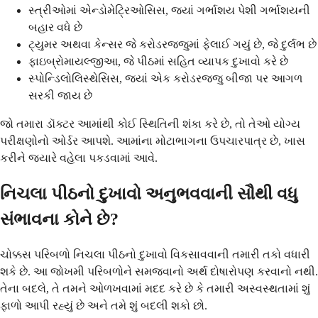
સ્ત્રીઓમાં એન્ડોમેટ્રિઓસિસ, જ્યાં ગર્ભાશય પેશી ગર્ભાશયની
બહાર વધે છે
ટ્યુમર અથવા કેન્સર જે કરોડરજ્જુમાં ફેલાઈ ગયું છે, જે દુર્લભ છે
ફાઇબ્રોમાયલ્જીઆ, જે પીઠમાં સહિત વ્યાપક દુખાવો કરે છે
સ્પોન્ડિલોલિસ્થેસિસ, જ્યાં એક કરોડરજ્જુ બીજા પર આગળ
સરકી જાય છે
જો તમારા ડૉક્ટર આમાંથી કોઈ સ્થિતિની શંકા કરે છે, તો તેઓ યોગ્ય
પરીક્ષણોનો ઓર્ડર આપશે. આમાંના મોટાભાગના ઉપચારપાત્ર છે, ખાસ
કરીને જ્યારે વહેલા પકડવામાં આવે.
નિચલા પીઠનો દુખાવો અનુભવવાની સૌથી વધુ
સંભાવના કોને છે?
ચોક્કસ પરિબળો નિચલા પીઠનો દુખાવો વિકસાવવાની તમારી તકો વધારી
શકે છે. આ જોખમી પરિબળોને સમજવાનો અર્થ દોષારોપણ કરવાનો નથી.
તેના બદલે, તે તમને ઓળખવામાં મદદ કરે છે કે તમારી અસ્વસ્થતામાં શું
ફાળો આપી રહ્યું છે અને તમે શું બદલી શકો છો.