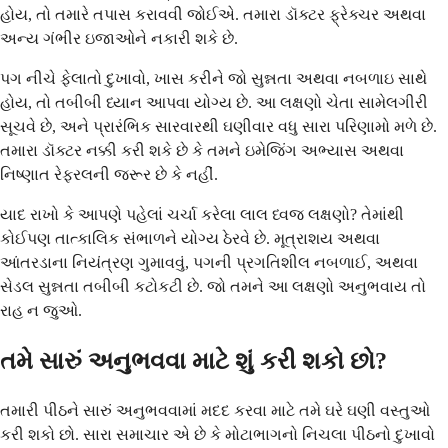
હોય, તો તમારે તપાસ કરાવવી જોઈએ. તમારા ડૉક્ટર ફ્રેક્ચર અથવા
અન્ય ગંભીર ઇજાઓને નકારી શકે છે.
પગ નીચે ફેલાતો દુખાવો, ખાસ કરીને જો સુન્નતા અથવા નબળાઇ સાથે
હોય, તો તબીબી ધ્યાન આપવા યોગ્ય છે. આ લક્ષણો ચેતા સામેલગીરી
સૂચવે છે, અને પ્રારંભિક સારવારથી ઘણીવાર વધુ સારા પરિણામો મળે છે.
તમારા ડૉક્ટર નક્કી કરી શકે છે કે તમને ઇમેજિંગ અભ્યાસ અથવા
નિષ્ણાત રેફરલની જરૂર છે કે નહીં.
યાદ રાખો કે આપણે પહેલાં ચર્ચા કરેલા લાલ ધ્વજ લક્ષણો? તેમાંથી
કોઈપણ તાત્કાલિક સંભાળને યોગ્ય ઠેરવે છે. મૂત્રાશય અથવા
આંતરડાના નિયંત્રણ ગુમાવવું, પગની પ્રગતિશીલ નબળાઈ, અથવા
સેડલ સુન્નતા તબીબી કટોકટી છે. જો તમને આ લક્ષણો અનુભવાય તો
રાહ ન જુઓ.
તમે સારું અનુભવવા માટે શું કરી શકો છો?
તમારી પીઠને સારું અનુભવવામાં મદદ કરવા માટે તમે ઘરે ઘણી વસ્તુઓ
કરી શકો છો. સારા સમાચાર એ છે કે મોટાભાગનો નિચલા પીઠનો દુખાવો