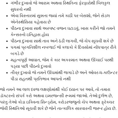
ગંભીર દુખાવો જે આરામ અથવા સ્થિતિના ફેરફારોથી બિલકુલ
સુધરતો નથી
એવા વિસ્તારમાં સુન્નતા જ્યાં તમે કાઠી પર બેસશો, જેને સેડલ
એનેસ્થેસિયા કહેવાય છે
પીઠના દુખાવા સાથે અસ્પષ્ટ વજન ઘટાડવું, ખાસ કરીને જો તમને
કેન્સરનો ઇતિહાસ હોય
પીઠના દુખાવા સાથે તાવ અને ઠંડી લાગવી, જે ચેપ સૂચવી શકે છે
પગમાં પ્રગતિશીલ નબળાઈ જે કલાકો કે દિવસોમાં નોંધપાત્ર રીતે
બગડે છે
મહત્વપૂર્ણ આઘાત, જેમ કે કાર અકસ્માત અથવા ઊંચાઈ પરથી
પડ્યા પછી પીઠનો દુખાવો
તીવ્ર દુખાવો જે તમને ઊંઘમાંથી જગાડે છે અને ઓવર-ધ-કાઉન્ટર
પીડા રાહતથી પ્રતિભાવ આપતો નથી
જો તમને આ લાલ ધ્વજ લક્ષણોમાંથી કોઈ ધ્યાન પર આવે, તો તમારા
ડૉક્ટરનો સંપર્ક કરો અથવા ઇમરજન્સી રૂમમાં જાઓ. તેઓ દુર્લભ છે,
પરંતુ તેઓ કોડા ઇક્વિના સિન્ડ્રોમ, કરોડરજ્જુનો ચેપ અથવા ફ્રેક્ચર
જેવી સ્થિતિઓ સૂચવી શકે છે જેને તાત્કાલિક સારવારની જરૂર હોય છે.