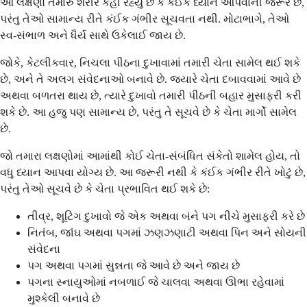
આ લક્ષણો તમારું શરીર કહી રહ્યું છે કે કંઈક ધ્યાન આપવાની જરૂર છે,
પરંતુ તેઓ સામાન્ય રીતે કંઈક ગંભીર સૂચવતા નથી. મોટાભાગે, તેઓ
સ્વ-સંભાળ અને ધૈર્ય સાથે ઉકેલાઈ જાય છે.
જોકે, કેટલીકવાર, નિચલા પીઠના દુખાવામાં તમારી ચેતા સામેલ થઈ શકે
છે, અને તે અલગ સંવેદનાઓ બનાવે છે. જ્યારે ચેતા દબાવવામાં આવે છે
અથવા બળતરા થાય છે, ત્યારે દુખાવો તમારી પીઠની બહાર મુસાફરી કરી
શકે છે. આ હજુ પણ સામાન્ય છે, પરંતુ તે સૂચવે છે કે ચેતા માર્ગો સામેલ
છે.
જો તમારા લક્ષણોમાં આમાંથી કોઈ ચેતા-સંબંધિત સંકેતો શામેલ હોય, તો
વધુ ધ્યાન આપવા યોગ્ય છે. આ જરૂરી નથી કે કંઈક ગંભીર રીતે ખોટું છે,
પરંતુ તેઓ સૂચવે છે કે ચેતા પ્રભાવિત થઈ શકે છે:
તીવ્ર, શૂટિંગ દુખાવો જે એક અથવા બંને પગ નીચે મુસાફરી કરે છે
નિતંબ, જાંઘ અથવા પગમાં ઝણઝણાટી અથવા પિન અને સોયની
સંવેદના
પગ અથવા પગમાં સુન્નતા જે આવે છે અને જાય છે
પગના સ્નાયુઓમાં નબળાઈ જે ચાલવા અથવા ઊભા રહેવામાં
મુશ્કેલી બનાવે છે