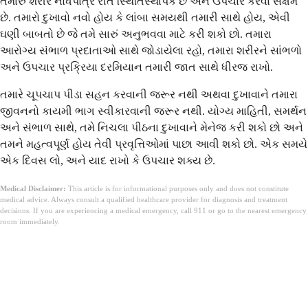
તમારું શરીર નોંધપાત્ર રીતે સ્થિતિસ્થાપક છે અને ઉપચાર કરવા સક્ષમ
છે. તમારો દુખાવો નવો હોય કે લાંબા સમયથી તમારી સાથે હોય, એવી
ઘણી બાબતો છે જે તમે સારું અનુભવવા માટે કરી શકો છો. તમારા
આરોગ્ય સંભાળ પ્રદાતાઓ સાથે જોડાયેલા રહો, તમારા શરીરને સાંભળો
અને ઉપચાર પ્રક્રિયા દરમિયાન તમારી જાત સાથે ધીરજ રાખો.
તમારે ચૂપચાપ પીડા સહન કરવાની જરૂર નથી અથવા દુખાવાને તમારા
જીવનનો કાયમી ભાગ સ્વીકારવાની જરૂર નથી. યોગ્ય માહિતી, સમર્થન
અને સંભાળ સાથે, તમે નિચલા પીઠના દુખાવાને મેનેજ કરી શકો છો અને
તમને મહત્વપૂર્ણ હોય તેવી પ્રવૃત્તિઓમાં પાછા આવી શકો છો. એક સમયે
એક દિવસ લો, અને યાદ રાખો કે ઉપચાર શક્ય છે.
Medical Disclaimer:
This article is for informational purposes only and does not constitute
medical advice. Always consult a qualified healthcare provider for diagnosis and treatment
decisions. If you are experiencing a medical emergency, call 911 or go to the nearest emergency
room immediately.