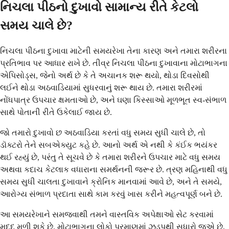
નિચલા પીઠનો દુખાવો સામાન્ય રીતે કેટલો
સમય ચાલે છે?
નિચલા પીઠના દુખાવા માટેની સમયરેખા તેના કારણ અને તમારા શરીરના
પ્રતિભાવ પર આધાર રાખે છે. તીવ્ર નિચલા પીઠના દુખાવાના મોટાભાગના
એપિસોડ્સ, જેનો અર્થ છે કે તે અચાનક શરૂ થયો, થોડા દિવસોથી
લઈને થોડા અઠવાડિયામાં સુધરવાનું શરૂ થાય છે. તમારા શરીરમાં
નોંધપાત્ર ઉપચાર ક્ષમતાઓ છે, અને ઘણા કિસ્સાઓ મૂળભૂત સ્વ-સંભાળ
સાથે પોતાની રીતે ઉકેલાઈ જાય છે.
જો તમારો દુખાવો છ અઠવાડિયા કરતાં વધુ સમય સુધી ચાલે છે, તો
ડૉક્ટરો તેને સબએક્યુટ કહે છે. આનો અર્થ એ નથી કે કંઈક ભયંકર
થઈ રહ્યું છે, પરંતુ તે સૂચવે છે કે તમારા શરીરને ઉપચાર માટે વધુ સમય
અથવા કદાચ કેટલાક વધારાના સમર્થનની જરૂર છે. ત્રણ મહિનાથી વધુ
સમય સુધી ચાલતા દુખાવાને ક્રોનિક માનવામાં આવે છે, અને તે સમયે,
આરોગ્ય સંભાળ પ્રદાતા સાથે કામ કરવું ખાસ કરીને મહત્વપૂર્ણ બને છે.
આ સમયરેખાને સમજવાથી તમને વાસ્તવિક અપેક્ષાઓ સેટ કરવામાં
મદદ મળી શકે છે. મોટાભાગના લોકો પ્રમાણમાં ઝડપથી સુધારો જુએ છે,