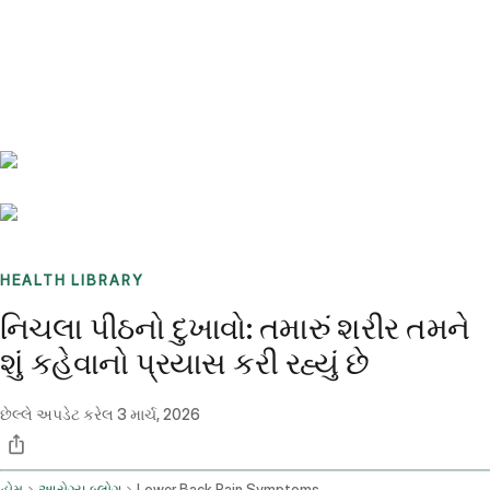
Benchmarks
Stories
FAQ
Sign up / Log in
HEALTH LIBRARY
નિચલા પીઠનો દુખાવો: તમારું શરીર તમને
શું કહેવાનો પ્રયાસ કરી રહ્યું છે
છેલ્લે અપડેટ કરેલ
3 માર્ચ, 2026
હોમ
આરોગ્ય બ્લોગ
Lower Back Pain Symptoms And Overview