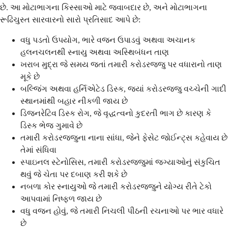
છે. આ મોટાભાગના કિસ્સાઓ માટે જવાબદાર છે, અને મોટાભાગના
રૂઢિચુસ્ત સારવારનો સારો પ્રતિસાદ આપે છે:
વધુ પડતો ઉપયોગ, ભારે વજન ઉપાડવું અથવા અચાનક
હલનચલનથી સ્નાયુ અથવા અસ્થિબંધન તાણ
ખરાબ મુદ્રા જે સમય જતાં તમારી કરોડરજ્જુ પર વધારાનો તાણ
મૂકે છે
બલ્જિંગ અથવા હર્નિએટેડ ડિસ્ક, જ્યાં કરોડરજ્જુ વચ્ચેની ગાદી
સ્થાનમાંથી બહાર નીકળી જાય છે
ડિજનરેટિવ ડિસ્ક રોગ, જે વૃદ્ધત્વનો કુદરતી ભાગ છે કારણ કે
ડિસ્ક ભેજ ગુમાવે છે
તમારી કરોડરજ્જુના નાના સાંધા, જેને ફેસેટ જોઈન્ટ્સ કહેવાય છે
તેમાં સંધિવા
સ્પાઇનલ સ્ટેનોસિસ, તમારી કરોડરજ્જુમાં જગ્યાઓનું સંકુચિત
થવું જે ચેતા પર દબાણ કરી શકે છે
નબળા કોર સ્નાયુઓ જે તમારી કરોડરજ્જુને યોગ્ય રીતે ટેકો
આપવામાં નિષ્ફળ જાય છે
વધુ વજન હોવું, જે તમારી નિચલી પીઠની રચનાઓ પર ભાર વધારે
છે