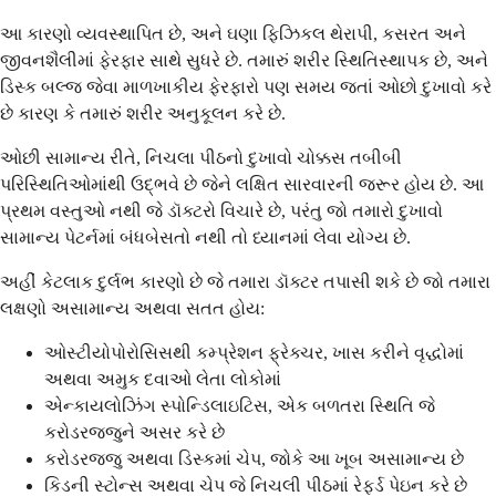
આ કારણો વ્યવસ્થાપિત છે, અને ઘણા ફિઝિકલ થેરાપી, કસરત અને
જીવનશૈલીમાં ફેરફાર સાથે સુધરે છે. તમારું શરીર સ્થિતિસ્થાપક છે, અને
ડિસ્ક બલ્જ જેવા માળખાકીય ફેરફારો પણ સમય જતાં ઓછો દુખાવો કરે
છે કારણ કે તમારું શરીર અનુકૂલન કરે છે.
ઓછી સામાન્ય રીતે, નિચલા પીઠનો દુખાવો ચોક્કસ તબીબી
પરિસ્થિતિઓમાંથી ઉદ્ભવે છે જેને લક્ષિત સારવારની જરૂર હોય છે. આ
પ્રથમ વસ્તુઓ નથી જે ડૉક્ટરો વિચારે છે, પરંતુ જો તમારો દુખાવો
સામાન્ય પેટર્નમાં બંધબેસતો નથી તો ધ્યાનમાં લેવા યોગ્ય છે.
અહીં કેટલાક દુર્લભ કારણો છે જે તમારા ડૉક્ટર તપાસી શકે છે જો તમારા
લક્ષણો અસામાન્ય અથવા સતત હોય:
ઓસ્ટીયોપોરોસિસથી કમ્પ્રેશન ફ્રેક્ચર, ખાસ કરીને વૃદ્ધોમાં
અથવા અમુક દવાઓ લેતા લોકોમાં
એન્કાયલોઝિંગ સ્પોન્ડિલાઇટિસ, એક બળતરા સ્થિતિ જે
કરોડરજ્જુને અસર કરે છે
કરોડરજ્જુ અથવા ડિસ્કમાં ચેપ, જોકે આ ખૂબ અસામાન્ય છે
કિડની સ્ટોન્સ અથવા ચેપ જે નિચલી પીઠમાં રેફર્ડ પેઇન કરે છે