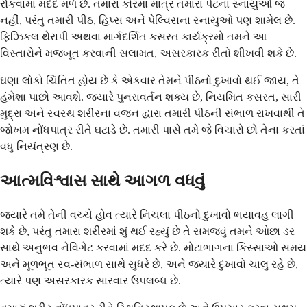
રોકવામાં મદદ મળે છે. તમારા કોરમાં માત્ર તમારા પેટના સ્નાયુઓ જ
નહીં, પરંતુ તમારી પીઠ, હિપ્સ અને પેલ્વિસના સ્નાયુઓ પણ શામેલ છે.
ફિઝિકલ થેરાપી અથવા માર્ગદર્શિત કસરત કાર્યક્રમો તમને આ
વિસ્તારોને મજબૂત કરવાની સલામત, અસરકારક રીતો શીખવી શકે છે.
ઘણા લોકો ચિંતિત હોય છે કે એકવાર તેમને પીઠનો દુખાવો થઈ જાય, તે
હંમેશા પાછો આવશે. જ્યારે પુનરાવર્તન શક્ય છે, નિયમિત કસરત, સારી
મુદ્રા અને સ્વસ્થ શરીરના વજન દ્વારા તમારી પીઠની સંભાળ રાખવાથી તે
જોખમ નોંધપાત્ર રીતે ઘટાડે છે. તમારી પાસે તમે જે વિચારો છો તેના કરતાં
વધુ નિયંત્રણ છે.
આત્મવિશ્વાસ સાથે આગળ વધવું
જ્યારે તમે તેની વચ્ચે હોવ ત્યારે નિચલા પીઠનો દુખાવો ભયાવહ લાગી
શકે છે, પરંતુ તમારા શરીરમાં શું થઈ રહ્યું છે તે સમજવું તમને ઓછા ડર
સાથે અનુભવ નેવિગેટ કરવામાં મદદ કરે છે. મોટાભાગના કિસ્સાઓ સમય
અને મૂળભૂત સ્વ-સંભાળ સાથે સુધરે છે, અને જ્યારે દુખાવો ચાલુ રહે છે,
ત્યારે પણ અસરકારક સારવાર ઉપલબ્ધ છે.