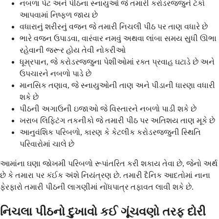
નબળા પેટ અને પીઠના સ્નાયુઓ જે તમારી કરોડરજ્જુને ટેકો
આપવામાં નિષ્ફળ જાય છે
વધારાનું શરીરનું વજન જે તમારી નિચલી પીઠ પર તાણ વધારે છે
ભારે વજન ઉપાડવા, વારંવાર નમવું અથવા લાંબા સમય સુધી ઊભા
રહેવાની જરૂર હોય તેવી નોકરીઓ
ધૂમ્રપાન, જે કરોડરજ્જુના પેશીઓમાં રક્ત પ્રવાહ ઘટાડે છે અને
ઉપચારને નબળો પાડે છે
માનસિક તણાવ, જે સ્નાયુઓની તાણ અને પીડાની ધારણા વધારી
શકે છે
પીઠની અગાઉની ઇજાઓ જે વિસ્તારને નબળો પાડી શકે છે
ખરાબ લિફ્ટિંગ તકનીકો જે તમારી પીઠ પર અતિશય તાણ મૂકે છે
આનુવંશિક પરિબળો, કારણ કે કેટલીક કરોડરજ્જુની સ્થિતિ
પરિવારોમાં ચાલે છે
આમાંના ઘણા જોખમી પરિબળો રૂપાંતરિત કરી શકાય તેવા છે, જેનો અર્થ
છે કે તમારા પર કંઈક અંશે નિયંત્રણ છે. તમારી દૈનિક આદતોમાં નાના
ફેરફારો તમારી પીઠની લાગણીમાં નોંધપાત્ર તફાવત લાવી શકે છે.
નિચલા પીઠનો દુખાવો કઈ ગૂંચવણો તરફ દોરી