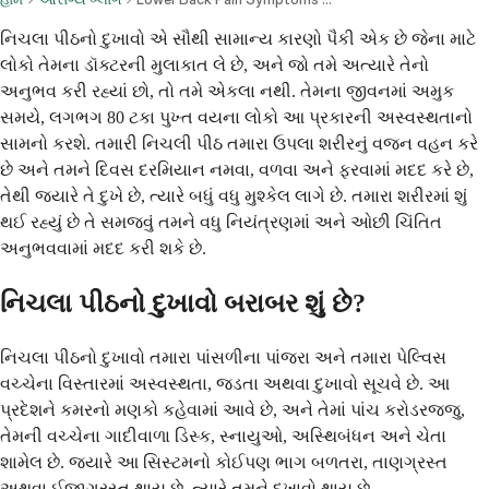
નિચલા પીઠનો દુખાવો એ સૌથી સામાન્ય કારણો પૈકી એક છે જેના માટે
લોકો તેમના ડૉક્ટરની મુલાકાત લે છે, અને જો તમે અત્યારે તેનો
અનુભવ કરી રહ્યાં છો, તો તમે એકલા નથી. તેમના જીવનમાં અમુક
સમયે, લગભગ 80 ટકા પુખ્ત વયના લોકો આ પ્રકારની અસ્વસ્થતાનો
સામનો કરશે. તમારી નિચલી પીઠ તમારા ઉપલા શરીરનું વજન વહન કરે
છે અને તમને દિવસ દરમિયાન નમવા, વળવા અને ફરવામાં મદદ કરે છે,
તેથી જ્યારે તે દુખે છે, ત્યારે બધું વધુ મુશ્કેલ લાગે છે. તમારા શરીરમાં શું
થઈ રહ્યું છે તે સમજવું તમને વધુ નિયંત્રણમાં અને ઓછી ચિંતિત
અનુભવવામાં મદદ કરી શકે છે.
નિચલા પીઠનો દુખાવો બરાબર શું છે?
નિચલા પીઠનો દુખાવો તમારા પાંસળીના પાંજરા અને તમારા પેલ્વિસ
વચ્ચેના વિસ્તારમાં અસ્વસ્થતા, જડતા અથવા દુખાવો સૂચવે છે. આ
પ્રદેશને કમરનો મણકો કહેવામાં આવે છે, અને તેમાં પાંચ કરોડરજ્જુ,
તેમની વચ્ચેના ગાદીવાળા ડિસ્ક, સ્નાયુઓ, અસ્થિબંધન અને ચેતા
શામેલ છે. જ્યારે આ સિસ્ટમનો કોઈપણ ભાગ બળતરા, તાણગ્રસ્ત
અથવા ઈજાગ્રસ્ત થાય છે, ત્યારે તમને દુખાવો થાય છે.