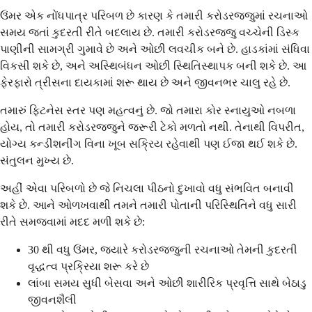
ઉંમર એક નોંધપાત્ર પરિબળ છે કારણ કે તમારી કરોડરજ્જુમાં રચનાઓ
સમય જતાં કુદરતી રીતે બદલાય છે. તમારી કરોડરજ્જુ વચ્ચેની ડિસ્ક
પાણીની સામગ્રી ગુમાવે છે અને ઓછી લવચીક બને છે. હાડકાંમાં સંધિવા
વિકસી શકે છે, અને અસ્થિબંધન ઓછી સ્થિતિસ્થાપક બની શકે છે. આ
ફેરફારો ત્રીસના દાયકામાં શરૂ થાય છે અને જીવનભર ચાલુ રહે છે.
તમારું ફિટનેસ સ્તર પણ મહત્વનું છે. જો તમારા કોર સ્નાયુઓ નબળા
હોય, તો તમારી કરોડરજ્જુને જરૂરી ટેકો મળતો નથી. તેનાથી વિપરીત,
યોગ્ય કન્ડીશનીંગ વિના ખૂબ સક્રિય રહેવાથી પણ ઈજા થઈ શકે છે.
સંતુલન મુખ્ય છે.
અહીં એવા પરિબળો છે જે નિચલા પીઠનો દુખાવો વધુ સંભવિત બનાવી
શકે છે. આને ઓળખવાથી તમને તમારી પોતાની પરિસ્થિતિને વધુ સારી
રીતે સમજવામાં મદદ મળી શકે છે:
30 થી વધુ ઉંમર, જ્યારે કરોડરજ્જુની રચનાઓ તેમની કુદરતી
વૃદ્ધત્વ પ્રક્રિયા શરૂ કરે છે
લાંબા સમય સુધી બેસવા અને ઓછી શારીરિક પ્રવૃત્તિ સાથે બેઠાડુ
જીવનશૈલી