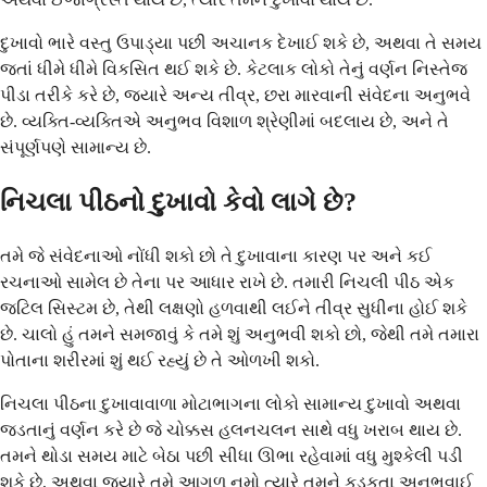
દુખાવો ભારે વસ્તુ ઉપાડ્યા પછી અચાનક દેખાઈ શકે છે, અથવા તે સમય
જતાં ધીમે ધીમે વિકસિત થઈ શકે છે. કેટલાક લોકો તેનું વર્ણન નિસ્તેજ
પીડા તરીકે કરે છે, જ્યારે અન્ય તીવ્ર, છરા મારવાની સંવેદના અનુભવે
છે. વ્યક્તિ-વ્યક્તિએ અનુભવ વિશાળ શ્રેણીમાં બદલાય છે, અને તે
સંપૂર્ણપણે સામાન્ય છે.
નિચલા પીઠનો દુખાવો કેવો લાગે છે?
તમે જે સંવેદનાઓ નોંધી શકો છો તે દુખાવાના કારણ પર અને કઈ
રચનાઓ સામેલ છે તેના પર આધાર રાખે છે. તમારી નિચલી પીઠ એક
જટિલ સિસ્ટમ છે, તેથી લક્ષણો હળવાથી લઈને તીવ્ર સુધીના હોઈ શકે
છે. ચાલો હું તમને સમજાવું કે તમે શું અનુભવી શકો છો, જેથી તમે તમારા
પોતાના શરીરમાં શું થઈ રહ્યું છે તે ઓળખી શકો.
નિચલા પીઠના દુખાવાવાળા મોટાભાગના લોકો સામાન્ય દુખાવો અથવા
જડતાનું વર્ણન કરે છે જે ચોક્કસ હલનચલન સાથે વધુ ખરાબ થાય છે.
તમને થોડા સમય માટે બેઠા પછી સીધા ઊભા રહેવામાં વધુ મુશ્કેલી પડી
શકે છે, અથવા જ્યારે તમે આગળ નમો ત્યારે તમને કડકતા અનુભવાઈ