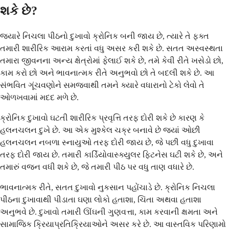
શકે છે?
જ્યારે નિચલા પીઠનો દુખાવો ક્રોનિક બની જાય છે, ત્યારે તે ફક્ત
તમારી શારીરિક આરામ કરતાં વધુ અસર કરી શકે છે. સતત અસ્વસ્થતા
તમારા જીવનના અન્ય ક્ષેત્રોમાં ફેલાઈ શકે છે, તમે કેવી રીતે ખસેડો છો,
કામ કરો છો અને ભાવનાત્મક રીતે અનુભવો છો તે બદલી શકે છે. આ
સંભવિત ગૂંચવણોને સમજવાથી તમને ક્યારે વધારાનો ટેકો લેવો તે
ઓળખવામાં મદદ મળે છે.
ક્રોનિક દુખાવો ઘટતી શારીરિક પ્રવૃત્તિ તરફ દોરી શકે છે કારણ કે
હલનચલન દુખે છે. આ એક મુશ્કેલ ચક્ર બનાવે છે જ્યાં ઓછી
હલનચલન નબળા સ્નાયુઓ તરફ દોરી જાય છે, જે પછી વધુ દુખાવા
તરફ દોરી જાય છે. તમારી કાર્ડિયોવાસ્ક્યુલર ફિટનેસ ઘટી શકે છે, અને
તમારું વજન વધી શકે છે, જે તમારી પીઠ પર વધુ તાણ વધારે છે.
ભાવનાત્મક રીતે, સતત દુખાવો નુકસાન પહોંચાડે છે. ક્રોનિક નિચલા
પીઠના દુખાવાથી પીડાતા ઘણા લોકો હતાશા, ચિંતા અથવા હતાશા
અનુભવે છે. દુખાવો તમારી ઊંઘની ગુણવત્તા, કામ કરવાની ક્ષમતા અને
સામાજિક ક્રિયાપ્રતિક્રિયાઓને અસર કરે છે. આ વાસ્તવિક પરિણામો