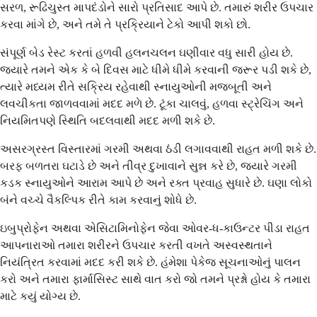
સરળ, રૂઢિચુસ્ત માપદંડોને સારો પ્રતિસાદ આપે છે. તમારું શરીર ઉપચાર
કરવા માંગે છે, અને તમે તે પ્રક્રિયાને ટેકો આપી શકો છો.
સંપૂર્ણ બેડ રેસ્ટ કરતાં હળવી હલનચલન ઘણીવાર વધુ સારી હોય છે.
જ્યારે તમને એક કે બે દિવસ માટે ધીમે ધીમે કરવાની જરૂર પડી શકે છે,
ત્યારે મધ્યમ રીતે સક્રિય રહેવાથી સ્નાયુઓની મજબૂતી અને
લવચીકતા જાળવવામાં મદદ મળે છે. ટૂંકા ચાલવું, હળવા સ્ટ્રેચિંગ અને
નિયમિતપણે સ્થિતિ બદલવાથી મદદ મળી શકે છે.
અસરગ્રસ્ત વિસ્તારમાં ગરમી અથવા ઠંડી લગાવવાથી રાહત મળી શકે છે.
બરફ બળતરા ઘટાડે છે અને તીવ્ર દુખાવાને સુન્ન કરે છે, જ્યારે ગરમી
કડક સ્નાયુઓને આરામ આપે છે અને રક્ત પ્રવાહ સુધારે છે. ઘણા લોકો
બંને વચ્ચે વૈકલ્પિક રીતે કામ કરવાનું શોધે છે.
ઇબુપ્રોફેન અથવા એસિટામિનોફેન જેવા ઓવર-ધ-કાઉન્ટર પીડા રાહત
આપનારાઓ તમારા શરીરને ઉપચાર કરતી વખતે અસ્વસ્થતાને
નિયંત્રિત કરવામાં મદદ કરી શકે છે. હંમેશા પેકેજ સૂચનાઓનું પાલન
કરો અને તમારા ફાર્માસિસ્ટ સાથે વાત કરો જો તમને પ્રશ્નો હોય કે તમારા
માટે કયું યોગ્ય છે.