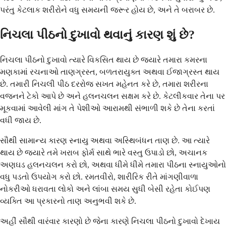
પરંતુ કેટલાક શરીરોને વધુ સમયની જરૂર હોય છે, અને તે બરાબર છે.
નિચલા પીઠનો દુખાવો થવાનું કારણ શું છે?
નિચલા પીઠનો દુખાવો ત્યારે વિકસિત થાય છે જ્યારે તમારા કમરના
મણકામાં રચનાઓ તાણગ્રસ્ત, બળતરાયુક્ત અથવા ઈજાગ્રસ્ત થાય
છે. તમારી નિચલી પીઠ દરરોજ સખત મહેનત કરે છે, તમારા શરીરના
વજનને ટેકો આપે છે અને હલનચલન સક્ષમ કરે છે. કેટલીકવાર તેના પર
મૂકવામાં આવેલી માંગ તે પેશીઓ આરામથી સંભાળી શકે છે તેના કરતાં
વધી જાય છે.
સૌથી સામાન્ય કારણ સ્નાયુ અથવા અસ્થિબંધન તાણ છે. આ ત્યારે
થાય છે જ્યારે તમે ખરાબ ફોર્મ સાથે ભારે વસ્તુ ઉપાડો છો, અચાનક
અણઘડ હલનચલન કરો છો, અથવા ધીમે ધીમે તમારા પીઠના સ્નાયુઓનો
વધુ પડતો ઉપયોગ કરો છો. રમતવીરો, શારીરિક રીતે માંગણીવાળા
નોકરીઓ ધરાવતા લોકો અને લાંબા સમય સુધી બેસી રહેતા કોઈપણ
વ્યક્તિ આ પ્રકારનો તાણ અનુભવી શકે છે.
અહીં સૌથી વારંવાર કારણો છે જેના કારણે નિચલા પીઠનો દુખાવો દેખાય