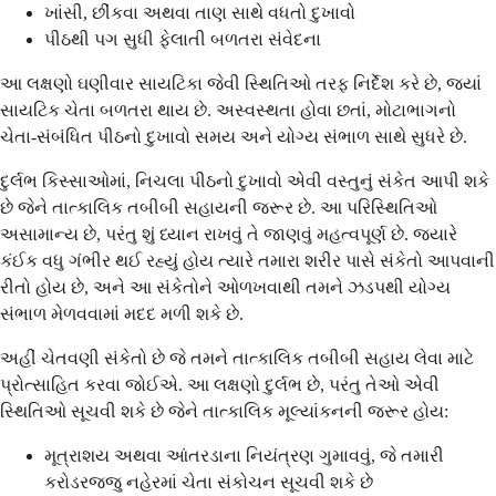
ખાંસી, છીંકવા અથવા તાણ સાથે વધતો દુખાવો
પીઠથી પગ સુધી ફેલાતી બળતરા સંવેદના
આ લક્ષણો ઘણીવાર સાયટિકા જેવી સ્થિતિઓ તરફ નિર્દેશ કરે છે, જ્યાં
સાયટિક ચેતા બળતરા થાય છે. અસ્વસ્થતા હોવા છતાં, મોટાભાગનો
ચેતા-સંબંધિત પીઠનો દુખાવો સમય અને યોગ્ય સંભાળ સાથે સુધરે છે.
દુર્લભ કિસ્સાઓમાં, નિચલા પીઠનો દુખાવો એવી વસ્તુનું સંકેત આપી શકે
છે જેને તાત્કાલિક તબીબી સહાયની જરૂર છે. આ પરિસ્થિતિઓ
અસામાન્ય છે, પરંતુ શું ધ્યાન રાખવું તે જાણવું મહત્વપૂર્ણ છે. જ્યારે
કંઈક વધુ ગંભીર થઈ રહ્યું હોય ત્યારે તમારા શરીર પાસે સંકેતો આપવાની
રીતો હોય છે, અને આ સંકેતોને ઓળખવાથી તમને ઝડપથી યોગ્ય
સંભાળ મેળવવામાં મદદ મળી શકે છે.
અહીં ચેતવણી સંકેતો છે જે તમને તાત્કાલિક તબીબી સહાય લેવા માટે
પ્રોત્સાહિત કરવા જોઈએ. આ લક્ષણો દુર્લભ છે, પરંતુ તેઓ એવી
સ્થિતિઓ સૂચવી શકે છે જેને તાત્કાલિક મૂલ્યાંકનની જરૂર હોય:
મૂત્રાશય અથવા આંતરડાના નિયંત્રણ ગુમાવવું, જે તમારી
કરોડરજ્જુ નહેરમાં ચેતા સંકોચન સૂચવી શકે છે