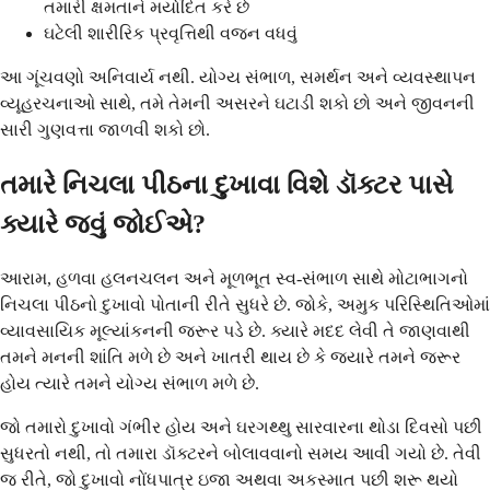
તમારી ક્ષમતાને મર્યાદિત કરે છે
ઘટેલી શારીરિક પ્રવૃત્તિથી વજન વધવું
આ ગૂંચવણો અનિવાર્ય નથી. યોગ્ય સંભાળ, સમર્થન અને વ્યવસ્થાપન
વ્યૂહરચનાઓ સાથે, તમે તેમની અસરને ઘટાડી શકો છો અને જીવનની
સારી ગુણવત્તા જાળવી શકો છો.
તમારે નિચલા પીઠના દુખાવા વિશે ડૉક્ટર પાસે
ક્યારે જવું જોઈએ?
આરામ, હળવા હલનચલન અને મૂળભૂત સ્વ-સંભાળ સાથે મોટાભાગનો
નિચલા પીઠનો દુખાવો પોતાની રીતે સુધરે છે. જોકે, અમુક પરિસ્થિતિઓમાં
વ્યાવસાયિક મૂલ્યાંકનની જરૂર પડે છે. ક્યારે મદદ લેવી તે જાણવાથી
તમને મનની શાંતિ મળે છે અને ખાતરી થાય છે કે જ્યારે તમને જરૂર
હોય ત્યારે તમને યોગ્ય સંભાળ મળે છે.
જો તમારો દુખાવો ગંભીર હોય અને ઘરગથ્થુ સારવારના થોડા દિવસો પછી
સુધરતો નથી, તો તમારા ડૉક્ટરને બોલાવવાનો સમય આવી ગયો છે. તેવી
જ રીતે, જો દુખાવો નોંધપાત્ર ઇજા અથવા અકસ્માત પછી શરૂ થયો