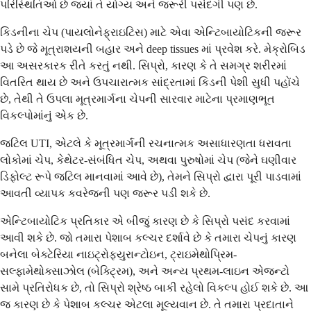
પરિસ્થિતિઓ છે જ્યાં તે યોગ્ય અને જરૂરી પસંદગી પણ છે.
કિડનીના ચેપ (પાયલોનેફ્રાઇટિસ) માટે એવા એન્ટિબાયોટિકની જરૂર
પડે છે જે મૂત્રાશયની બહાર અને deep tissues માં પ્રવેશ કરે. મેક્રોબિડ
આ અસરકારક રીતે કરતું નથી. સિપ્રો, કારણ કે તે સમગ્ર શરીરમાં
વિતરિત થાય છે અને ઉપચારાત્મક સાંદ્રતામાં કિડની પેશી સુધી પહોંચે
છે, તેથી તે ઉપલા મૂત્રમાર્ગના ચેપની સારવાર માટેના પ્રમાણભૂત
વિકલ્પોમાંનું એક છે.
જટિલ UTI, એટલે કે મૂત્રમાર્ગની રચનાત્મક અસાધારણતા ધરાવતા
લોકોમાં ચેપ, કેથેટર-સંબંધિત ચેપ, અથવા પુરુષોમાં ચેપ (જેને ઘણીવાર
ડિફોલ્ટ રૂપે જટિલ માનવામાં આવે છે), તેમને સિપ્રો દ્વારા પૂરી પાડવામાં
આવતી વ્યાપક કવરેજની પણ જરૂર પડી શકે છે.
એન્ટિબાયોટિક પ્રતિકાર એ બીજું કારણ છે કે સિપ્રો પસંદ કરવામાં
આવી શકે છે. જો તમારા પેશાબ કલ્ચર દર્શાવે છે કે તમારા ચેપનું કારણ
બનેલા બેક્ટેરિયા નાઇટ્રોફ્યુરાન્ટોઇન, ટ્રાઇમેથોપ્રિમ-
સલ્ફામેથોક્સાઝોલ (બેક્ટ્રિમ), અને અન્ય પ્રથમ-લાઇન એજન્ટો
સામે પ્રતિરોધક છે, તો સિપ્રો શ્રેષ્ઠ બાકી રહેલો વિકલ્પ હોઈ શકે છે. આ
જ કારણ છે કે પેશાબ કલ્ચર એટલા મૂલ્યવાન છે. તે તમારા પ્રદાતાને