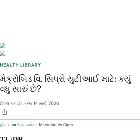
Benchmarks
Stories
FAQ
Sign up / Log in
HEALTH LIBRARY
મેક્રોબિડ વિ. સિપ્રો યુટીઆઈ માટે: કયું
વધુ સારું છે?
છેલ્લે અપડેટ કરેલ
14 માર્ચ, 2026
હોમ
આરોગ્ય બ્લોગ
Macrobid Vs Cipro
TL;DR