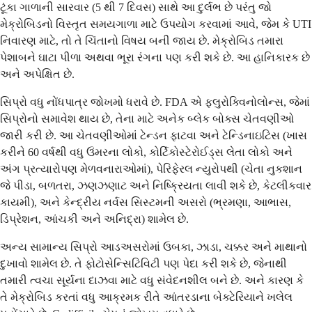
ટૂંકા ગાળાની સારવાર (5 થી 7 દિવસ) સાથે આ દુર્લભ છે પરંતુ જો
મેક્રોબિડનો વિસ્તૃત સમયગાળા માટે ઉપયોગ કરવામાં આવે, જેમ કે UTI
નિવારણ માટે, તો તે ચિંતાનો વિષય બની જાય છે. મેક્રોબિડ તમારા
પેશાબને ઘાટા પીળા અથવા ભૂરા રંગના પણ કરી શકે છે. આ હાનિકારક છે
અને અપેક્ષિત છે.
સિપ્રો વધુ નોંધપાત્ર જોખમો ધરાવે છે. FDA એ ફ્લુરોક્વિનોલોન્સ, જેમાં
સિપ્રોનો સમાવેશ થાય છે, તેના માટે અનેક બ્લેક બોક્સ ચેતવણીઓ
જારી કરી છે. આ ચેતવણીઓમાં ટેન્ડન ફાટવા અને ટેન્ડિનાઇટિસ (ખાસ
કરીને 60 વર્ષથી વધુ ઉંમરના લોકો, કોર્ટિકોસ્ટેરોઈડ્સ લેતા લોકો અને
અંગ પ્રત્યારોપણ મેળવનારાઓમાં), પેરિફેરલ ન્યુરોપથી (ચેતા નુકશાન
જે પીડા, બળતરા, ઝણઝણાટ અને નિષ્ક્રિયતા લાવી શકે છે, કેટલીકવાર
કાયમી), અને કેન્દ્રીય નર્વસ સિસ્ટમની અસરો (ભ્રમણા, આભાસ,
ડિપ્રેશન, આંચકી અને અનિદ્રા) શામેલ છે.
અન્ય સામાન્ય સિપ્રો આડઅસરોમાં ઉબકા, ઝાડા, ચક્કર અને માથાનો
દુખાવો શામેલ છે. તે ફોટોસેન્સિટિવિટી પણ પેદા કરી શકે છે, જેનાથી
તમારી ત્વચા સૂર્યના દાઝવા માટે વધુ સંવેદનશીલ બને છે. અને કારણ કે
તે મેક્રોબિડ કરતાં વધુ આક્રમક રીતે આંતરડાના બેક્ટેરિયાને ખલેલ