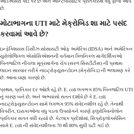
આડઅસરો પેદા કરે છે અને એન્ટિબાયોટિક પ્રતિકારમાં વધુ ફાળો આપે
છે.
મોટાભાગના UTI માટે મેક્રોબિડ શા માટે પસંદ
કરવામાં આવે છે?
ઇન્ફેક્શિયસ ડિસીઝ સોસાયટી ઓફ અમેરિકા (IDSA) અને અમેરિકન
યુરોલોજિકલ એસોસિએશનની વર્તમાન ક્લિનિકલ માર્ગદર્શિકાઓ
બિનજટિલ નીચલા મૂત્રમાર્ગના ચેપ (સરળ સિસ્ટીટીસ) ની પ્રથમ-
લાઇન સારવાર તરીકે નાઇટ્રોફ્યુરાન્ટોઇન (મેક્રોબિડ) ની ભલામણ કરે
છે. આના ઘણા કારણો છે.
પ્રથમ, પ્રતિકાર દર ઓછો રહે છે. E. coli લગભગ 85% બિનજટિલ UTI
નું કારણ બને છે, અને અભ્યાસો સતત દર્શાવે છે કે E. coli
નાઇટ્રોફ્યુરાન્ટોઇન સામે લગભગ 95% સંવેદનશીલ રહે છે. તેનાથી
વિપરીત, દાયકાઓના વધુ પડતા ઉપયોગને કારણે ફ્લુરોક્વિનોલોન
પ્રતિકાર સતત વધી રહ્યો છે. કેટલાક પ્રદેશોમાં, સિપ્રોફ્લોક્સેસિન
સામે E. coli ની સંવેદનશીલતા 70 થી 80% સુધી ઘટી ગઈ છે.