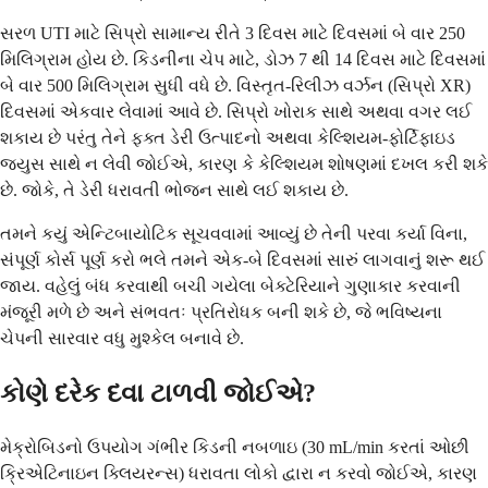
સરળ UTI માટે સિપ્રો સામાન્ય રીતે 3 દિવસ માટે દિવસમાં બે વાર 250
મિલિગ્રામ હોય છે. કિડનીના ચેપ માટે, ડોઝ 7 થી 14 દિવસ માટે દિવસમાં
બે વાર 500 મિલિગ્રામ સુધી વધે છે. વિસ્તૃત-રિલીઝ વર્ઝન (સિપ્રો XR)
દિવસમાં એકવાર લેવામાં આવે છે. સિપ્રો ખોરાક સાથે અથવા વગર લઈ
શકાય છે પરંતુ તેને ફક્ત ડેરી ઉત્પાદનો અથવા કેલ્શિયમ-ફોર્ટિફાઇડ
જ્યુસ સાથે ન લેવી જોઈએ, કારણ કે કેલ્શિયમ શોષણમાં દખલ કરી શકે
છે. જોકે, તે ડેરી ધરાવતી ભોજન સાથે લઈ શકાય છે.
તમને કયું એન્ટિબાયોટિક સૂચવવામાં આવ્યું છે તેની પરવા કર્યા વિના,
સંપૂર્ણ કોર્સ પૂર્ણ કરો ભલે તમને એક-બે દિવસમાં સારું લાગવાનું શરૂ થઈ
જાય. વહેલું બંધ કરવાથી બચી ગયેલા બેક્ટેરિયાને ગુણાકાર કરવાની
મંજૂરી મળે છે અને સંભવતઃ પ્રતિરોધક બની શકે છે, જે ભવિષ્યના
ચેપની સારવાર વધુ મુશ્કેલ બનાવે છે.
કોણે દરેક દવા ટાળવી જોઈએ?
મેક્રોબિડનો ઉપયોગ ગંભીર કિડની નબળાઇ (30 mL/min કરતાં ઓછી
ક્રિએટિનાઇન ક્લિયરન્સ) ધરાવતા લોકો દ્વારા ન કરવો જોઈએ, કારણ