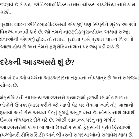
જણાવે છે કે કયા એન્ટિબાયોટિક્સ તમારા ચોક્કસ બેક્ટેરિયા સામે કામ
કરશે.
પ્રથમ-લાઇન એન્ટિબાયોટિક્સથી એલર્જી પણ સિપ્રોને શ્રેષ્ઠ આગલો
વિકલ્પ બનાવી શકે છે. જો તમને નાઇટ્રોફ્યુરાન્ટોઇન અથવા સલ્ફા
દવાઓની એલર્જી હોય, તો તમારા પ્રદાતા પાસે પ્રથમ-લાઇન વિકલ્પો
ઓછા હોય છે અને તેમને ફ્લુરોક્વિનોલોન પર જવું પડી શકે છે.
દરેકની આડઅસરો શું છે?
આ બે દવાઓ વચ્ચેના આડઅસરના તફાવતો નોંધપાત્ર છે અને સમજવા
યોગ્ય છે.
મેક્રોબિડની સામાન્ય આડઅસરો પ્રમાણમાં હળવી છે. મોટાભાગના
લોકોને ઉબકા (ખાસ કરીને જો ખાલી પેટ પર લેવામાં આવે તો), માથાનો
દુખાવો અને ગેસ અથવા પેટનું ફૂલવું અનુભવાય છે. ખોરાક સાથે લેવાથી
ઉબકા નોંધપાત્ર રીતે ઘટે છે. ઓછી સામાન્ય પરંતુ વધુ ગંભીર
આડઅસરોમાં લાંબા ગાળાના ઉપયોગ સાથે ફેફસાની પ્રતિક્રિયાઓ
(પલ્મોનરી ટોક્સિસિટી) અને લીવરની સમસ્યાઓનો સમાવેશ થાય છે.