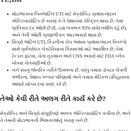
મોટાભાગના બિનજટિલ UTI માટે મેક્રોબિડ પ્રથમ-લાઇન
એન્ટિબાયોટિક છે કારણ કે તે પેશાબમાં કેન્દ્રિત થાય છે, તેમાં
પ્રતિકાર દર ઓછો છે (E. coli લગભગ 95% સંવેદનશીલ રહે છે),
અને તેની ઓછી પ્રણાલીગત આડઅસરો થાય છે.
સિપ્રો જટિલ UTI, કિડનીના ચેપ અથવા પ્રથમ-લાઇન વિકલ્પો
સામે પ્રતિરોધક બેક્ટેરિયાના કિસ્સાઓ માટે આરક્ષિત છે; તેમાં
ટેન્ડન ફાટવા, ચેતા નુકશાન અને CNS અસરો માટે FDA બ્લેક
બોક્સ ચેતવણીઓ છે.
બંને સસ્તું જેનરિક તરીકે ઉપલબ્ધ છે, પરંતુ તમારા ડૉક્ટર ચેપની
ગંભીરતા, પેશાબ કલ્ચર પરિણામો અને તમારા મેડિકલ ઇતિહાસના
આધારે યોગ્ય દવા પસંદ કરે છે.
તેઓ કેવી રીતે અલગ રીતે કાર્ય કરે છે?
મેક્રોબિડ અને સિપ્રો સંપૂર્ણપણે અલગ એન્ટિબાયોટિક વર્ગોના છે, અને
તે તેમની મોટાભાગની ભિન્નતાઓનું કારણ બને છે.