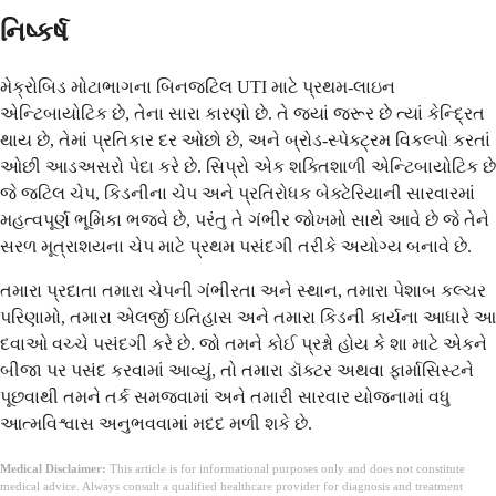
નિષ્કર્ષ
મેક્રોબિડ મોટાભાગના બિનજટિલ UTI માટે પ્રથમ-લાઇન
એન્ટિબાયોટિક છે, તેના સારા કારણો છે. તે જ્યાં જરૂર છે ત્યાં કેન્દ્રિત
થાય છે, તેમાં પ્રતિકાર દર ઓછો છે, અને બ્રોડ-સ્પેક્ટ્રમ વિકલ્પો કરતાં
ઓછી આડઅસરો પેદા કરે છે. સિપ્રો એક શક્તિશાળી એન્ટિબાયોટિક છે
જે જટિલ ચેપ, કિડનીના ચેપ અને પ્રતિરોધક બેક્ટેરિયાની સારવારમાં
મહત્વપૂર્ણ ભૂમિકા ભજવે છે, પરંતુ તે ગંભીર જોખમો સાથે આવે છે જે તેને
સરળ મૂત્રાશયના ચેપ માટે પ્રથમ પસંદગી તરીકે અયોગ્ય બનાવે છે.
તમારા પ્રદાતા તમારા ચેપની ગંભીરતા અને સ્થાન, તમારા પેશાબ કલ્ચર
પરિણામો, તમારા એલર્જી ઇતિહાસ અને તમારા કિડની કાર્યના આધારે આ
દવાઓ વચ્ચે પસંદગી કરે છે. જો તમને કોઈ પ્રશ્નો હોય કે શા માટે એકને
બીજા પર પસંદ કરવામાં આવ્યું, તો તમારા ડૉક્ટર અથવા ફાર્માસિસ્ટને
પૂછવાથી તમને તર્ક સમજવામાં અને તમારી સારવાર યોજનામાં વધુ
આત્મવિશ્વાસ અનુભવવામાં મદદ મળી શકે છે.
Medical Disclaimer:
This article is for informational purposes only and does not constitute
medical advice. Always consult a qualified healthcare provider for diagnosis and treatment