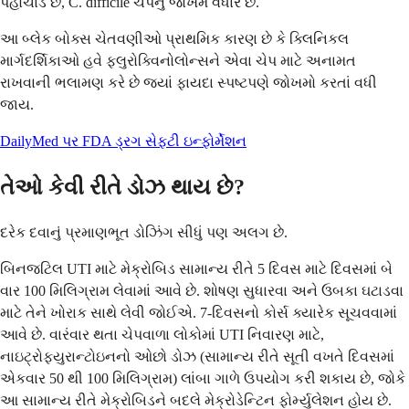
પહોંચાડે છે, C. difficile ચેપનું જોખમ વધારે છે.
આ બ્લેક બોક્સ ચેતવણીઓ પ્રાથમિક કારણ છે કે ક્લિનિકલ
માર્ગદર્શિકાઓ હવે ફ્લુરોક્વિનોલોન્સને એવા ચેપ માટે અનામત
રાખવાની ભલામણ કરે છે જ્યાં ફાયદા સ્પષ્ટપણે જોખમો કરતાં વધી
જાય.
DailyMed પર FDA ડ્રગ સેફ્ટી ઇન્ફોર્મેશન
તેઓ કેવી રીતે ડોઝ થાય છે?
દરેક દવાનું પ્રમાણભૂત ડોઝિંગ સીધું પણ અલગ છે.
બિનજટિલ UTI માટે મેક્રોબિડ સામાન્ય રીતે 5 દિવસ માટે દિવસમાં બે
વાર 100 મિલિગ્રામ લેવામાં આવે છે. શોષણ સુધારવા અને ઉબકા ઘટાડવા
માટે તેને ખોરાક સાથે લેવી જોઈએ. 7-દિવસનો કોર્સ ક્યારેક સૂચવવામાં
આવે છે. વારંવાર થતા ચેપવાળા લોકોમાં UTI નિવારણ માટે,
નાઇટ્રોફ્યુરાન્ટોઇનનો ઓછો ડોઝ (સામાન્ય રીતે સૂતી વખતે દિવસમાં
એકવાર 50 થી 100 મિલિગ્રામ) લાંબા ગાળે ઉપયોગ કરી શકાય છે, જોકે
આ સામાન્ય રીતે મેક્રોબિડને બદલે મેક્રોડેન્ટિન ફોર્મ્યુલેશન હોય છે.