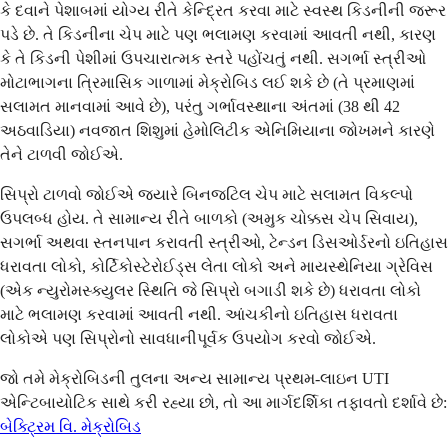
કે દવાને પેશાબમાં યોગ્ય રીતે કેન્દ્રિત કરવા માટે સ્વસ્થ કિડનીની જરૂર
પડે છે. તે કિડનીના ચેપ માટે પણ ભલામણ કરવામાં આવતી નથી, કારણ
કે તે કિડની પેશીમાં ઉપચારાત્મક સ્તરે પહોંચતું નથી. સગર્ભા સ્ત્રીઓ
મોટાભાગના ત્રિમાસિક ગાળામાં મેક્રોબિડ લઈ શકે છે (તે પ્રમાણમાં
સલામત માનવામાં આવે છે), પરંતુ ગર્ભાવસ્થાના અંતમાં (38 થી 42
અઠવાડિયા) નવજાત શિશુમાં હેમોલિટીક એનિમિયાના જોખમને કારણે
તેને ટાળવી જોઈએ.
સિપ્રો ટાળવો જોઈએ જ્યારે બિનજટિલ ચેપ માટે સલામત વિકલ્પો
ઉપલબ્ધ હોય. તે સામાન્ય રીતે બાળકો (અમુક ચોક્કસ ચેપ સિવાય),
સગર્ભા અથવા સ્તનપાન કરાવતી સ્ત્રીઓ, ટેન્ડન ડિસઓર્ડરનો ઇતિહાસ
ધરાવતા લોકો, કોર્ટિકોસ્ટેરોઈડ્સ લેતા લોકો અને માયસ્થેનિયા ગ્રેવિસ
(એક ન્યુરોમસ્ક્યુલર સ્થિતિ જે સિપ્રો બગાડી શકે છે) ધરાવતા લોકો
માટે ભલામણ કરવામાં આવતી નથી. આંચકીનો ઇતિહાસ ધરાવતા
લોકોએ પણ સિપ્રોનો સાવધાનીપૂર્વક ઉપયોગ કરવો જોઈએ.
જો તમે મેક્રોબિડની તુલના અન્ય સામાન્ય પ્રથમ-લાઇન UTI
એન્ટિબાયોટિક સાથે કરી રહ્યા છો, તો આ માર્ગદર્શિકા તફાવતો દર્શાવે છે:
બેક્ટ્રિમ વિ. મેક્રોબિડ