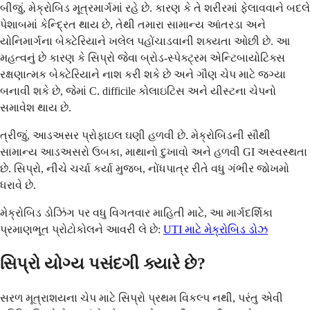
બીજું, મેક્રોબિડ મૂત્રમાર્ગમાં રહે છે. કારણ કે તે શરીરમાં ફેલાવવાને બદલે
પેશાબમાં કેન્દ્રિત થાય છે, તેથી તમારા સામાન્ય આંતરડા અને
યોનિમાર્ગના બેક્ટેરિયાને ખલેલ પહોંચાડવાની શક્યતા ઓછી છે. આ
મહત્વનું છે કારણ કે સિપ્રો જેવા બ્રોડ-સ્પેક્ટ્રમ એન્ટિબાયોટિક્સ
રક્ષણાત્મક બેક્ટેરિયાને નાશ કરી શકે છે અને ગૌણ ચેપ માટે જગ્યા
બનાવી શકે છે, જેમાં C. difficile કોલાઇટિસ અને યીસ્ટના ચેપનો
સમાવેશ થાય છે.
ત્રીજું, આડઅસર પ્રોફાઇલ ઘણી હળવી છે. મેક્રોબિડની સૌથી
સામાન્ય આડઅસરો ઉબકા, માથાનો દુખાવો અને હળવી GI અસ્વસ્થતા
છે. સિપ્રો, નીચે ચર્ચા કર્યા મુજબ, નોંધપાત્ર રીતે વધુ ગંભીર જોખમો
ધરાવે છે.
મેક્રોબિડ ડોઝિંગ પર વધુ વિગતવાર માહિતી માટે, આ માર્ગદર્શિકા
પ્રમાણભૂત પ્રોટોકોલને આવરી લે છે:
UTI માટે મેક્રોબિડ ડોઝ
સિપ્રો યોગ્ય પસંદગી ક્યારે છે?
સરળ મૂત્રાશયના ચેપ માટે સિપ્રો પ્રથમ વિકલ્પ નથી, પરંતુ એવી