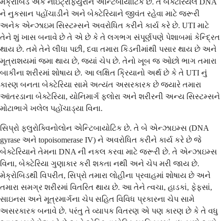
મેક્રોબિડ એક નાઇટ્રોફ્યુરાન એન્ટિબાયોટિક છે. તે બેક્ટેરિયલ DNA
ને નુકસાન પહોંચાડીને અને બેક્ટેરિયાને જીવંત રહેવા માટે જરૂરી
અનેક એન્ઝાઇમ સિસ્ટમ્સને અવરોધિત કરીને કાર્ય કરે છે. UTI માટે
તેને શું ખાસ બનાવે છે તે એ છે કે તે લગભગ સંપૂર્ણપણે પેશાબમાં કેન્દ્રિત
થાય છે. તમે તેને લીધા પછી, દવા તમારા કિડનીમાંથી પસાર થાય છે અને
મૂત્રાશયમાં જમા થાય છે, જ્યાં ચેપ છે. તેનો ખૂબ જ ઓછો ભાગ તમારા
બાકીના શરીરમાં શોષાય છે. આ લક્ષિત ક્રિયાનો અર્થ છે કે તે UTI નું
કારણ બનતા બેક્ટેરિયા સામે અત્યંત અસરકારક છે જ્યારે તમારા
આંતરડાના બેક્ટેરિયા, યોનિમાર્ગ ફ્લોરા અને શરીરની અન્ય સિસ્ટમ્સને
મોટાભાગે ખલેલ પહોંચાડ્યા વિના.
સિપ્રો ફ્લુરોક્વિનોલોન એન્ટિબાયોટિક છે. તે બે એન્ઝાઇમ્સ (DNA
gyrase અને topoisomerase IV) ને અવરોધિત કરીને કાર્ય કરે છે જે
બેક્ટેરિયાને તેમના DNA ની નકલ કરવા માટે જરૂરી છે. તે એન્ઝાઇમ્સ
વિના, બેક્ટેરિયા ગુણાકાર કરી શકતા નથી અને ચેપ મરી જાય છે.
મેક્રોબિડથી વિપરીત, સિપ્રો તમારા લોહીના પ્રવાહમાં શોષાય છે અને
તમારા સમગ્ર શરીરમાં વિતરિત થાય છે. આ તેને ત્વચા, હાડકાં, ફેફસાં,
સાઇનસ અને મૂત્રમાર્ગના ચેપ સહિત વિવિધ પ્રકારના ચેપ સામે
અસરકારક બનાવે છે. પરંતુ તે વ્યાપક વિતરણ એ પણ કારણ છે કે તે વધુ