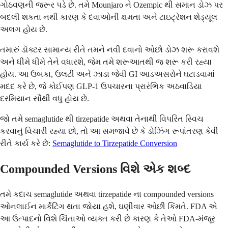
ગોઠવણની જરૂર પડે છે. તમે Mounjaro ને Ozempic થી સમાન ડોઝ પર
બદલી શકતા નથી કારણ કે દવાઓની ક્ષમતા અને ટાઇટ્રેશન શેડ્યૂલ
અલગ હોય છે.
તમારું ડૉક્ટર સામાન્ય રીતે તમને નવી દવાનો ઓછો ડોઝ શરૂ કરાવશે
અને ધીમે ધીમે તેને વધારશે, જેમ તમે શરૂઆતથી જ શરૂ કરી રહ્યા
હોય. આ ઉબકા, ઉલટી અને ઝાડા જેવી GI આડઅસરોને ઘટાડવામાં
મદદ કરે છે, જે કોઈપણ GLP-1 ઉપચારના પ્રારંભિક અઠવાડિયા
દરમિયાન સૌથી વધુ હોય છે.
જો તમે semaglutide થી tirzepatide અથવા તેનાથી વિપરિત સ્વિચ
કરવાનું વિચારી રહ્યા છો, તો આ સમજાવે છે કે ડોઝિંગ રૂપાંતરણ કેવી
રીતે કાર્ય કરે છે:
Semaglutide to Tirzepatide Conversion
Compounded Versions વિશે એક શબ્દ
તમે કદાચ semaglutide અથવા tirzepatide ના compounded versions
ઓનલાઈન માર્કેટિંગ થતા જોયા હશે, ઘણીવાર ઓછી કિંમતે. FDA એ
આ ઉત્પાદનો વિશે ચિંતાઓ વ્યક્ત કરી છે કારણ કે તેઓ FDA-મંજૂર