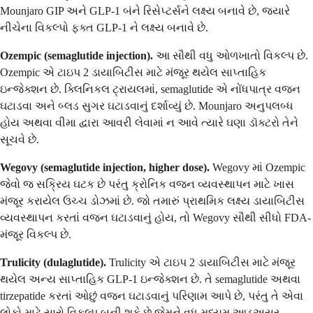
Mounjaro GIP અને GLP-1 બંને રિસેપ્ટર્સને લક્ષ્ય બનાવે છે, જ્યારે
નીચેના વિકલ્પો ફક્ત GLP-1 ને લક્ષ્ય બનાવે છે.
Ozempic (semaglutide injection).
આ સૌથી વધુ ઓળખાતો વિકલ્પ છે.
Ozempic એ ટાઇપ 2 ડાયાબિટીસ માટે મંજૂર થયેલ સાપ્તાહિક
ઇન્જેક્શન છે. ક્લિનિકલ ટ્રાયલમાં, semaglutide એ નોંધપાત્ર વજન
ઘટાડવા અને બ્લડ સુગર ઘટાડવાનું દર્શાવ્યું છે. Mounjaro અનુપલબ્ધ
હોય અથવા વીમા દ્વારા આવરી લેવામાં ન આવે ત્યારે ઘણા ડૉક્ટરો તેને
સૂચવે છે.
Wegovy (semaglutide injection, higher dose).
Wegovy માં Ozempic
જેવો જ સક્રિય ઘટક છે પરંતુ ક્રોનિક વજન વ્યવસ્થાપન માટે ખાસ
મંજૂર કરાયેલ ઉચ્ચ ડોઝમાં છે. જો તમારું પ્રાથમિક લક્ષ્ય ડાયાબિટીસ
વ્યવસ્થાપન કરતાં વજન ઘટાડવાનું હોય, તો Wegovy સૌથી સીધો FDA-
મંજૂર વિકલ્પ છે.
Trulicity (dulaglutide).
Trulicity એ ટાઇપ 2 ડાયાબિટીસ માટે મંજૂર
થયેલ અન્ય સાપ્તાહિક GLP-1 ઇન્જેક્શન છે. તે semaglutide અથવા
tirzepatide કરતાં ઓછું વજન ઘટાડવાનું પરિણામ આપે છે, પરંતુ તે એવા
લોકો માટે સારો વિકલ્પ બની શકે છે જેમને વધુ મધ્યમ આડઅસર