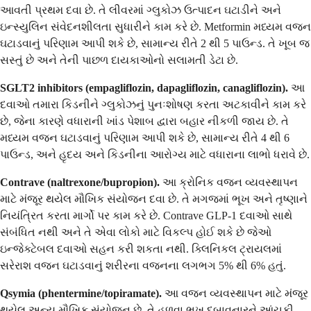
આવતી પ્રથમ દવા છે. તે લીવરમાં ગ્લુકોઝ ઉત્પાદન ઘટાડીને અને
ઇન્સ્યુલિન સંવેદનશીલતા સુધારીને કામ કરે છે. Metformin મધ્યમ વજન
ઘટાડવાનું પરિણામ આપી શકે છે, સામાન્ય રીતે 2 થી 5 પાઉન્ડ. તે ખૂબ જ
સસ્તું છે અને તેની પાછળ દાયકાઓનો સલામતી ડેટા છે.
SGLT2 inhibitors (empagliflozin, dapagliflozin, canagliflozin).
આ
દવાઓ તમારા કિડનીને ગ્લુકોઝનું પુનઃશોષણ કરતા અટકાવીને કામ કરે
છે, જેના કારણે વધારાની ખાંડ પેશાબ દ્વારા બહાર નીકળી જાય છે. તે
મધ્યમ વજન ઘટાડવાનું પરિણામ આપી શકે છે, સામાન્ય રીતે 4 થી 6
પાઉન્ડ, અને હૃદય અને કિડનીના આરોગ્ય માટે વધારાના લાભો ધરાવે છે.
Contrave (naltrexone/bupropion).
આ ક્રોનિક વજન વ્યવસ્થાપન
માટે મંજૂર થયેલ મૌખિક સંયોજન દવા છે. તે મગજમાં ભૂખ અને તૃષ્ણાને
નિયંત્રિત કરતા માર્ગો પર કામ કરે છે. Contrave GLP-1 દવાઓ સાથે
સંબંધિત નથી અને તે એવા લોકો માટે વિકલ્પ હોઈ શકે છે જેઓ
ઇન્જેક્ટેબલ દવાઓ સહન કરી શકતા નથી. ક્લિનિકલ ટ્રાયલમાં
સરેરાશ વજન ઘટાડવાનું શરીરના વજનના લગભગ 5% થી 6% હતું.
Qsymia (phentermine/topiramate).
આ વજન વ્યવસ્થાપન માટે મંજૂર
થયેલ અન્ય મૌખિક સંયોજન છે. તે હળવા ભૂખ દબાવનારને આંચકી