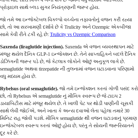
પ્રોફાઇલ સાથે બ્લડ સુગર નિયંત્રણની જરૂર હોય.
જો તમે આ ઇન્જેક્ટેબલ વિકલ્પો વચ્ચેના તફાવતોનું વજન કરી રહ્યા
છો, તો આ સરખામણી દર્શાવે છે કે Trulicity અને Ozempic એકબીજા
સામે કેવી રીતે ટકી રહે છે:
Trulicity vs Ozempic Comparison
Saxenda (liraglutide injection).
Saxenda એ વજન વ્યવસ્થાપન માટે
મંજૂર થયેલ દૈનિક GLP-1 ઇન્જેક્શન છે. તેને સાપ્તાહિકને બદલે દૈનિક
ડોઝિંગની જરૂર પડે છે, જે કેટલાક લોકોને ઓછું અનુકૂળ લાગે છે.
semaglutide અથવા tirzepatide ની તુલનામાં વજન ઘટાડવાના પરિણામો
વધુ મધ્યમ હોય છે.
Rybelsus (oral semaglutide).
જો તમે ઇન્જેક્શન કરતાં ગોળી પસંદ કરો
છો, તો Rybelsus એ semaglutide નું મૌખિક સ્વરૂપ છે જે ટાઇપ 2
ડાયાબિટીસ માટે મંજૂર થયેલ છે. તે ખાલી પેટ પર થોડી પાણીની ચૂસકી
સાથે લેવી જોઈએ, અને ખાતા કે અન્ય દવાઓ લેતા પહેલા તમારે 30
મિનિટ રાહ જોવી પડશે. મૌખિક semaglutide થી વજન ઘટાડવાનું પ્રમાણ
ઇન્જેક્ટેબલ સ્વરૂપ કરતાં ઓછું હોય છે, પરંતુ તે સોયની જરૂરિયાતને
દૂર કરે છે.