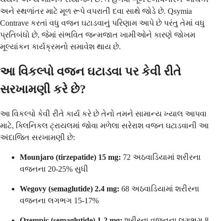
અને સ્થળાંતર માટે મૂળ રૂપે વપરાતી દવા સાથે જોડે છે. Qsymia
Contrave કરતાં વધુ વજન ઘટાડવાનું પરિણામ આપે છે પરંતુ તેમાં વધુ
પ્રતિબંધો છે, જેમાં સંભવિત જન્મજાત ખામીઓને કારણે જોખમ
મૂલ્યાંકન કાર્યક્રમનો સમાવેશ થાય છે.
આ વિકલ્પો વજન ઘટાડવા પર કેવી રીતે
સરખામણી કરે છે?
આ વિકલ્પો કેવી રીતે કાર્ય કરે છે તેનો તમને સામાન્ય ખ્યાલ આપવા
માટે, ક્લિનિકલ ટ્રાયલમાં જોવા મળેલા સરેરાશ વજન ઘટાડવાની આ
અંદાજિત સરખામણી છે:
Mounjaro (tirzepatide) 15 mg:
72 અઠવાડિયામાં શરીરના
વજનના 20-25% સુધી
Wegovy (semaglutide) 2.4 mg:
68 અઠવાડિયામાં શરીરના
વજનના લગભગ 15-17%
Ozempic (semaglutide) 1-2 mg:
શરીરના વજનના લગભગ 8-