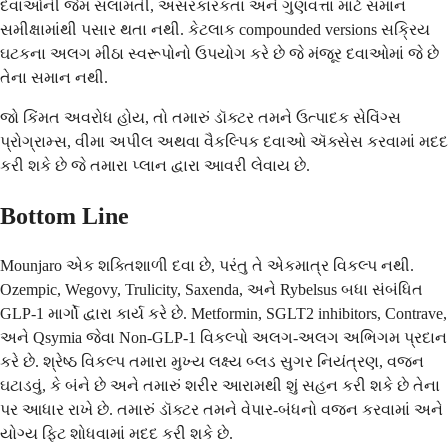
દવાઓની જેમ સલામતી, અસરકારકતા અને ગુણવત્તા માટે સમાન
સમીક્ષામાંથી પસાર થતા નથી. કેટલાક compounded versions સક્રિય
ઘટકના અલગ મીઠા સ્વરૂપોનો ઉપયોગ કરે છે જે મંજૂર દવાઓમાં જે છે
તેના સમાન નથી.
જો કિંમત અવરોધ હોય, તો તમારું ડૉક્ટર તમને ઉત્પાદક સેવિંગ્સ
પ્રોગ્રામ્સ, વીમા અપીલ અથવા વૈકલ્પિક દવાઓ ઍક્સેસ કરવામાં મદદ
કરી શકે છે જે તમારા પ્લાન દ્વારા આવરી લેવાય છે.
Bottom Line
Mounjaro એક શક્તિશાળી દવા છે, પરંતુ તે એકમાત્ર વિકલ્પ નથી.
Ozempic, Wegovy, Trulicity, Saxenda, અને Rybelsus બધા સંબંધિત
GLP-1 માર્ગો દ્વારા કાર્ય કરે છે. Metformin, SGLT2 inhibitors, Contrave,
અને Qsymia જેવા Non-GLP-1 વિકલ્પો અલગ-અલગ અભિગમ પ્રદાન
કરે છે. શ્રેષ્ઠ વિકલ્પ તમારા મુખ્ય લક્ષ્ય બ્લડ સુગર નિયંત્રણ, વજન
ઘટાડવું, કે બંને છે અને તમારું શરીર આરામથી શું સહન કરી શકે છે તેના
પર આધાર રાખે છે. તમારું ડૉક્ટર તમને વેપાર-બંધનો વજન કરવામાં અને
યોગ્ય ફિટ શોધવામાં મદદ કરી શકે છે.