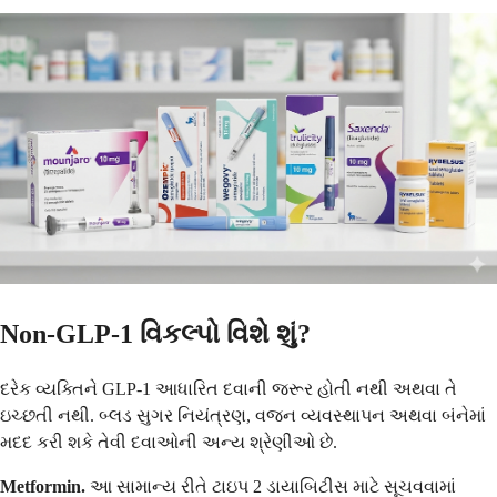
Non-GLP-1 વિકલ્પો વિશે શું?
દરેક વ્યક્તિને GLP-1 આધારિત દવાની જરૂર હોતી નથી અથવા તે
ઇચ્છતી નથી. બ્લડ સુગર નિયંત્રણ, વજન વ્યવસ્થાપન અથવા બંનેમાં
મદદ કરી શકે તેવી દવાઓની અન્ય શ્રેણીઓ છે.
Metformin.
આ સામાન્ય રીતે ટાઇપ 2 ડાયાબિટીસ માટે સૂચવવામાં