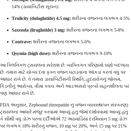
14% (ડાયાબિટીસ સૂચન)
Trulicity (dulaglutide) 4.5 mg:
શરીરના વજનના લગભગ 4-5%
Saxenda (liraglutide) 3 mg:
શરીરના વજનના લગભગ 5-8%
Contrave:
શરીરના વજનના લગભગ 5-6%
Qsymia (high dose):
શરીરના વજનના લગભગ 9-10%
આ ક્લિનિકલ ટ્રાયલના સરેરાશ છે. વ્યક્તિગત પરિણામો ઘણો બદલાય
છે. તમારા માટે યોગ્ય દવા ફક્ત વજન ઘટાડવાના આંકડા કરતાં વધુ પર
આધાર રાખે છે. તે તમારા ડાયાબિટીસની સ્થિતિ, હૃદયરોગનું જોખમ,
કિડનીનું આરોગ્ય, વીમા કવચ અને આડઅસરો પ્રત્યે સહનશીલતા પર
પણ આધાર રાખે છે.
FDA અનુસાર, Zepbound (tirzepatide નું વજન વ્યવસ્થાપન સંસ્કરણ)
ટ્રાયલના આધારે મંજૂર કરવામાં આવ્યું હતું જેમાં દર્શાવવામાં આવ્યું હતું
કે સૌથી વધુ ડોઝ પરના દર્દીઓએ 72 અઠવાડિયા દરમિયાન 5 mg ડોઝ
પર લગભગ 18% શરીરનું વજન, 10 mg પર 20%, અને 15 mg પર 21%