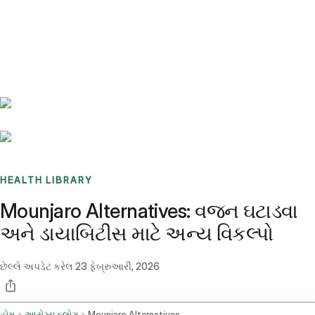
Benchmarks
Stories
FAQ
Sign up / Log in
HEALTH LIBRARY
Mounjaro Alternatives: વજન ઘટાડવા
અને ડાયાબિટીસ માટે અન્ય વિકલ્પો
છેલ્લે અપડેટ કરેલ
23 ફેબ્રુઆરી, 2026
હોમ
આરોગ્ય બ્લોગ
Mounjaro Alternatives