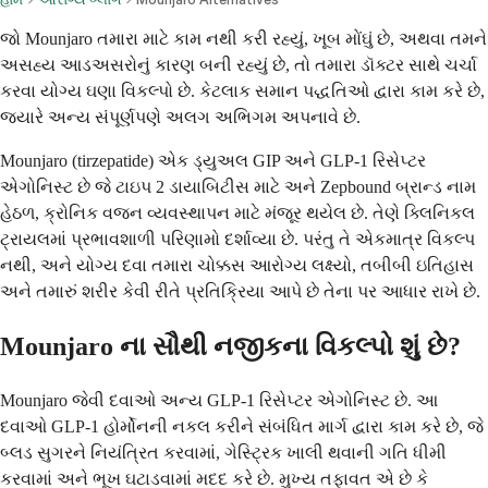
જો Mounjaro તમારા માટે કામ નથી કરી રહ્યું, ખૂબ મોંઘું છે, અથવા તમને
અસહ્ય આડઅસરોનું કારણ બની રહ્યું છે, તો તમારા ડૉક્ટર સાથે ચર્ચા
કરવા યોગ્ય ઘણા વિકલ્પો છે. કેટલાક સમાન પદ્ધતિઓ દ્વારા કામ કરે છે,
જ્યારે અન્ય સંપૂર્ણપણે અલગ અભિગમ અપનાવે છે.
Mounjaro (tirzepatide) એક ડ્યુઅલ GIP અને GLP-1 રિસેપ્ટર
એગોનિસ્ટ છે જે ટાઇપ 2 ડાયાબિટીસ માટે અને Zepbound બ્રાન્ડ નામ
હેઠળ, ક્રોનિક વજન વ્યવસ્થાપન માટે મંજૂર થયેલ છે. તેણે ક્લિનિકલ
ટ્રાયલમાં પ્રભાવશાળી પરિણામો દર્શાવ્યા છે. પરંતુ તે એકમાત્ર વિકલ્પ
નથી, અને યોગ્ય દવા તમારા ચોક્કસ આરોગ્ય લક્ષ્યો, તબીબી ઇતિહાસ
અને તમારું શરીર કેવી રીતે પ્રતિક્રિયા આપે છે તેના પર આધાર રાખે છે.
Mounjaro ના સૌથી નજીકના વિકલ્પો શું છે?
Mounjaro જેવી દવાઓ અન્ય GLP-1 રિસેપ્ટર એગોનિસ્ટ છે. આ
દવાઓ GLP-1 હોર્મોનની નકલ કરીને સંબંધિત માર્ગ દ્વારા કામ કરે છે, જે
બ્લડ સુગરને નિયંત્રિત કરવામાં, ગેસ્ટ્રિક ખાલી થવાની ગતિ ધીમી
કરવામાં અને ભૂખ ઘટાડવામાં મદદ કરે છે. મુખ્ય તફાવત એ છે કે