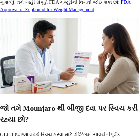
ગુમાવ્યું. તમે અહીં સંપૂર્ણ FDA મંજૂરીની વિગતો જોઈ શકો છો:
FDA
Approval of Zepbound for Weight Management
જો તમે Mounjaro થી બીજી દવા પર સ્વિચ કરી
રહ્યા છો?
GLP-1 દવાઓ વચ્ચે સ્વિચ કરવા માટે ડોઝિંગમાં સાવચેતીપૂર્વક