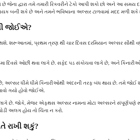
છે જેના દ્વારા તમે તમારી રિકવરીને ટેકો આપી શકો છો અને આ સમય દરમિ
ાયક બની શકે છે અને તમને ભવિષ્યના અલ્સર ટાળવામાં મદદ મળી શકે છ
ાખવી જોઈએ?
ાર થશે. શરૂઆતમાં, પ્રથમ ત્રણ થી ચાર દિવસ દરમિયાન અલ્સર સૌથી વધુ
પાંચમા દિવસે ઓછી થવા લાગે છે. સફેદ પડ સંકોચવા લાગે છે, અને કિન
ે, અલ્સર ધીમે ધીમે કિનારીઓથી અંદરની તરફ બંધ થાય છે. તમે જોઈ શ
 દુખાવો ગયો હોવો જોઈએ.
વસ લાગે છે. જોકે, મેજર એફથસ અલ્સર નામના મોટા અલ્સરને સંપૂર્ણપણ
થોડી અલગ હોય તો ચિંતા ન કરો.
ીતે રાખી શકું?