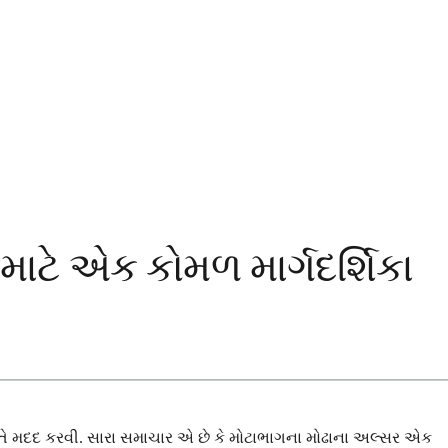
માટે એક કોમળ માર્ગદર્શિકા
વી રીતે મદદ કરવી. સારા સમાચાર એ છે કે મોટાભાગના મોઢાના અલ્સર એક