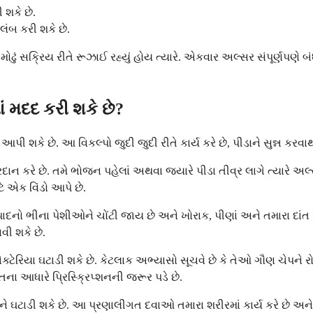
શકે છે.
લંબ કરી શકે છે.
ઢું સક્રિય રીતે રૂઝાઈ રહ્યું હોય ત્યારે. એકવાર અલ્સર સંપૂર્ણપણે બં
ં મદદ કરી શકે છે?
ી શકે છે. આ વિકલ્પો જુદી જુદી રીતે કાર્ય કરે છે, પીડાને સુન્ન ક
રે છે. તમે ભોજન પહેલાં અથવા જ્યારે પીડા તીવ્ર લાગે ત્યારે અલ્સર 
ે એક વિંડો આપે છે.
દનો ભીના પેશીઓને ચોંટી જાય છે અને ખોરાક, પીણાં અને તમારા દાંત અથ
ી શકે છે.
ક્ટેરિયા ઘટાડી શકે છે. કેટલાક અભ્યાસો સૂચવે છે કે તેઓ ગૌણ ચેપને 
િના આધારે પ્રિસ્ક્રિપ્શનની જરૂર પડે છે.
ઘટાડી શકે છે. આ પ્રણાલીગત દવાઓ તમારા શરીરમાં કાર્ય કરે છે અને