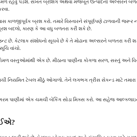
રે કોમળ રહેવું પડશે. સખત બ્રશિંગ અથવા મજબૂત ઉત્પાદનો અલ્સરને બળતર
કરવા.
ાળજીપૂર્વક બ્રશ કરો. તમારે વિસ્તારને સંપૂર્ણપણે ટાળવાની જરૂર નથ
થબ્રશ બદલો, કારણ કે આ વધુ બળતરા કરી શકે છે.
ન્ટ છે. કેટલાક સંશોધનો સૂચવે છે કે તે મોઢાના અલ્સરને બળતરા કરી શક
ૂચિ વાંચો.
કોમળ વસ્તુઓમાંથી એક છે. મીઠાના પાણીના કોગળા સરળ, સસ્તું અને વિસ
નિયમિત ટેબલ મીઠું ઓગાળો. તેને લગભગ ત્રીસ સેકન્ડ માટે તમારા મોઢ
ગરમ પાણીમાં એક ચમચી બેકિંગ સોડા મિક્સ કરો. આ સહેજ આલ્કલાઇન વ
ોઈએ?