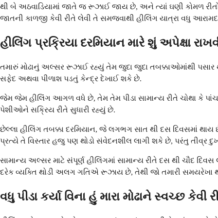
થી બે અઠવાડિયામાં જાતે જ રૂઝાઈ જાય છે, અને ત્યાં ઘણી કોમળ રીતો 
જાતની કાળજી કેવી રીતે લેવી તે સમજવાથી હીલિંગ યાત્રા વધુ આરામદ
હીલિંગ પ્રક્રિયા દરમિયાન મારે શું અપેક્ષા ર
તમારું મોઢાનું અલ્સર રૂઝાઈ રહ્યું તેમ જુદા જુદા તબક્કાઓમાંથી પસ
સફેદ અથવા પીળાશ પડતું કેન્દ્ર દેખાઈ શકે છે.
જેમ જેમ હીલિંગ આગળ વધે છે, તેમ તેમ પીડા સામાન્ય રીતે ચોથા કે 
પેશીઓને સક્રિય રીતે સુધારી રહ્યું છે.
છેલ્લા હીલિંગ તબક્કા દરમિયાન, જે લગભગ સાત થી દસ દિવસમાં થાય છ
પ્રત્યે તે વિસ્તાર હજુ પણ થોડો સંવેદનશીલ લાગી શકે છે, પરંતુ તીવ્ર
સામાન્ય અલ્સર માટે સંપૂર્ણ હીલિંગમાં સામાન્ય રીતે દસ થી ચૌદ દિ
દરેક વ્યક્તિ થોડી અલગ ગતિએ રૂઝાય છે, તેથી જો તમારી સમયરેખા 
વધુ પીડા કર્યા વિના હું મારા મોઢાને સ્વચ્છ કેવી ર