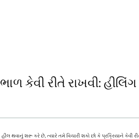
ાળ કેવી રીતે રાખવી: હીલિંગ 
હીલ થવાનું શરૂ કરે છે, ત્યારે તમે વિચારી શકો છો કે પ્રક્રિયાને કે