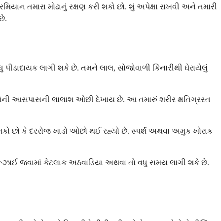
યાન તમારા મોઢાનું રક્ષણ કરી શકો છો. શું અપેક્ષા રાખવી અને તમારી
ે.
 પીડાદાયક લાગી શકે છે. તમને લાલ, સોજોવાળી કિનારીથી ઘેરાયેલું
ારીઓની આસપાસની લાલાશ ઓછી દેખાય છે. આ તમારું શરીર ક્ષતિગ્રસ્ત
કો છો કે દરરોજ ખાડો ઓછો થઈ રહ્યો છે. સ્પર્શ અથવા અમુક ખોરાક
ે રૂઝાઈ જવામાં કેટલાક અઠવાડિયા અથવા તો વધુ સમય લાગી શકે છે.