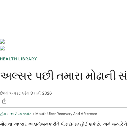
Benchmarks
Stories
FAQ
Sign up / Log in
HEALTH LIBRARY
અલ્સર પછી તમારા મોઢાની સંભ
છેલ્લે અપડેટ કરેલ
3 માર્ચ, 2026
હોમ
આરોગ્ય બ્લોગ
Mouth Ulcer Recovery And Aftercare
મોઢાના અલ્સર આશ્ચર્યજનક રીતે પીડાદાયક હોઈ શકે છે, અને જ્યારે તે 