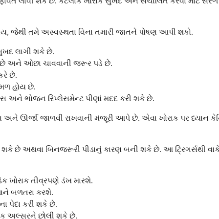
તફાવત લાવી શકે છે. કેટલાક ખોરાક સુખદ અને સંચાલિત કરવા માટે સરળ
ોય, જેથી તમે અસ્વસ્થતા વિના તમારી જાતને પોષણ આપી શકો.
ુખદ લાગી શકે છે.
ળ છે અને ઓછા ચાવવાની જરૂર પડે છે.
રે છે.
મળ હોય છે.
સ અને ભોજન રિપ્લેસમેન્ટ પીણાં મદદ કરી શકે છે.
ષણ અને ઊર્જા જાળવી રાખવાની મંજૂરી આપે છે. એવા ખોરાક પર ધ્યાન ક
કરી શકે છે અથવા બિનજરૂરી પીડાનું કારણ બની શકે છે. આ ટ્રિગર્સથી વ
િક ખોરાક તીવ્રપણે ડંખ મારશે.
ાને બળતરા કરશે.
ા પેદા કરી શકે છે.
ક અલ્સરને છોલી શકે છે.