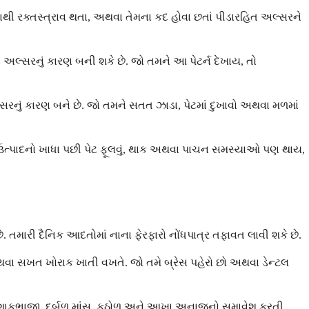
ી રક્તસ્ત્રાવ થતા, અથવા તેમના કદ હોવા છતાં પીડારહિત અલ્સરને
લ્સરનું કારણ બની શકે છે. જો તમને આ પેટર્ન દેખાય, તો
્સરનું કારણ બને છે. જો તમને સતત ઝાડા, પેટમાં દુખાવો અથવા મળમાં
ઉંના ઉત્પાદનો ખાધા પછી પેટ ફૂલવું, થાક અથવા પાચન સમસ્યાઓ પણ થાય,
ે. તમારી દૈનિક આદતોમાં નાના ફેરફારો નોંધપાત્ર તફાવત લાવી શકે છે.
 અથવા સખત ખોરાક ખાતી વખતે. જો તમે બ્રેસ પહેરો છો અથવા ડેન્ટલ
ાળી શાકભાજી, દુર્બળ માંસ, કઠોળ અને આખા અનાજનો સમાવેશ કરતી