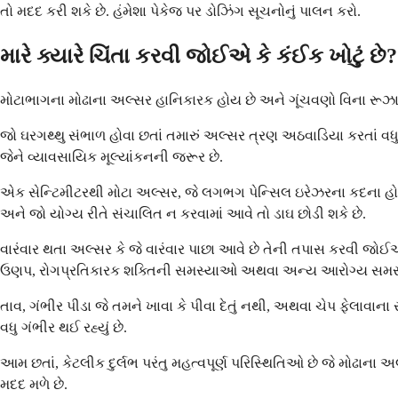
તો મદદ કરી શકે છે. હંમેશા પેકેજ પર ડોઝિંગ સૂચનોનું પાલન કરો.
મારે ક્યારે ચિંતા કરવી જોઈએ કે કંઈક ખોટું છે?
મોટાભાગના મોઢાના અલ્સર હાનિકારક હોય છે અને ગૂંચવણો વિના રૂઝાઈ 
જો ઘરગથ્થુ સંભાળ હોવા છતાં તમારું અલ્સર ત્રણ અઠવાડિયા કરતાં વધુ
જેને વ્યાવસાયિક મૂલ્યાંકનની જરૂર છે.
એક સેન્ટિમીટરથી મોટા અલ્સર, જે લગભગ પેન્સિલ ઇરેઝરના કદના હોય 
અને જો યોગ્ય રીતે સંચાલિત ન કરવામાં આવે તો ડાઘ છોડી શકે છે.
વારંવાર થતા અલ્સર કે જે વારંવાર પાછા આવે છે તેની તપાસ કરવી જ
ઉણપ, રોગપ્રતિકારક શક્તિની સમસ્યાઓ અથવા અન્ય આરોગ્ય સમસ્
તાવ, ગંભીર પીડા જે તમને ખાવા કે પીવા દેતું નથી, અથવા ચેપ ફેલાવા
વધુ ગંભીર થઈ રહ્યું છે.
આમ છતાં, કેટલીક દુર્લભ પરંતુ મહત્વપૂર્ણ પરિસ્થિતિઓ છે જે મોઢાના
મદદ મળે છે.