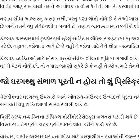
વિવિધ આહાર ખાવાથી તમને આ પોષક તત્વો મળે તેની ખાતરી કરવામાં મદદ મ
તણાવ સીધા અલ્સરનું કારણ નથી, પરંતુ ઘણા લોકો નોંધે છે કે તેઓ ખ
છે અને તમને વધુ સંવેદનશીલ બનાવે છે. તણાવ વ્યવસ્થાપન તકનીકો શોધવ
કેટલાક અભ્યાસોમાં ટૂથપેસ્ટમાં રહેલું સોડિયમ લૌરિલ સલ્ફેટ (SLS) અલ્
કરે છે. તફાવત જોવામાં આવે છે કે નહીં તે જોવા માટે તેને થોડા અઠવાડિ
કેટલાક વ્યક્તિઓ માટે ખોરાક પ્રત્યે સંવેદનશીલતા ભૂમિકા ભજવી શકે
વચ્ચે પેટર્ન નોંધો છો, તો તમારા લક્ષણો સુધરે છે કે નહીં તે જોવા માટે ત
જો ઘરગથ્થુ સંભાળ પૂરતી ન હોય તો શું પ્રિસ્ક
કેટલીકવાર ઘરગથ્થુ ઉપચારો અને ઓવર-ધ-કાઉન્ટર ઉત્પાદનો પૂરતા નથી 
બનાવતી વધુ શક્તિશાળી સારવાર લખી શકે છે.
પ્રિસ્ક્રિપ્શન-શક્તિના ટોપિકલ કોર્ટીકોસ્ટેરોઇડ્સ બળતરા ઘટાડી શકે
વિસ્તારમાં રોગપ્રતિકારક પ્રતિભાવને શાંત કરીને કાર્ય કરે છે.
વારંવાર, ગંભીર અલ્સર ધરાવતા લોકો માટે પ્રણાલીગત દવાઓની જરૂર પડ