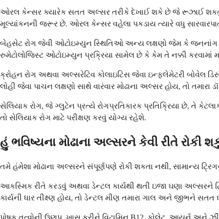
ઓરલ કેન્સર ક્યારેક સતત અલ્સર તરીકે દેખાઈ શકે છે જે રૂઝાઈ શકત
મૂલ્યાંકનની જરૂર છે. ઓરલ કેન્સર વહેલા પકડાય ત્યારે વધુ સારવારપાત
બેહસેટ રોગ જેવી ઓટોઇમ્યુન સ્થિતિઓ અન્ય લક્ષણો જેમ કે જનનાંગ 
રુમેટોલોજિસ્ટ ઓટોઇમ્યુન પ્રક્રિયા સામેલ છે કે કેમ તે નક્કી કરવામાં 
ક્રોહન રોગ અથવા અલ્સરેટિવ કોલાઇટિસ જેવા ઇન્ફ્લેમેટરી બોવેલ ડિસી
લોહી જેવા પાચન લક્ષણો સાથે વારંવાર મોઢાના અલ્સર હોય, તો તમારા ડ
સેલિયાક રોગ, જે ગ્લુટેન પ્રત્યે રોગપ્રતિકારક પ્રતિક્રિયા છે, તે 
તો સેલિયાક રોગ માટે પરીક્ષણ કરવું યોગ્ય રહેશે.
હું ભવિષ્યના મોઢાના અલ્સરને કેવી રીતે રોકી શકુ
તમે હંમેશા મોઢાના અલ્સરને સંપૂર્ણપણે રોકી શકતા નથી, સામાન્ય ટ્રિગ
આકસ્મિક રીતે કરડવું અથવા ડેન્ટલ કાર્યથી થતી ઇજા ઘણા અલ્સરને ટ્ર
કાર્યની ધાર તીક્ષ્ણ હોય, તો ડેન્ટલ મીણ તમારા ગાલ અને જીભને સતત ઘર
પોષક તત્વોની ઉણપ, ખાસ કરીને વિટામિન B12, ફોલેટ, આયર્ન અને ઝીંક