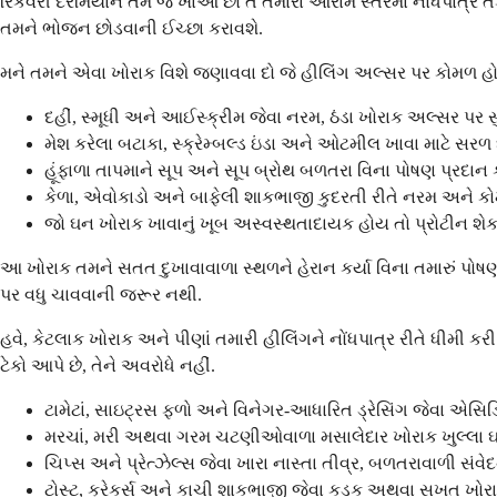
રિકવરી દરમિયાન તમે જે ખાઓ છો તે તમારા આરામ સ્તરમાં નોંધપાત્ર 
તમને ભોજન છોડવાની ઈચ્છા કરાવશે.
મને તમને એવા ખોરાક વિશે જણાવવા દો જે હીલિંગ અલ્સર પર કોમળ હ
દહીં, સ્મૂધી અને આઈસ્ક્રીમ જેવા નરમ, ઠંડા ખોરાક અલ્સર પર સ
મેશ કરેલા બટાકા, સ્ક્રેમ્બલ્ડ ઇંડા અને ઓટમીલ ખાવા માટે સર
હૂંફાળા તાપમાને સૂપ અને સૂપ બ્રોથ બળતરા વિના પોષણ પ્રદાન ક
કેળા, એવોકાડો અને બાફેલી શાકભાજી કુદરતી રીતે નરમ અને કો
જો ઘન ખોરાક ખાવાનું ખૂબ અસ્વસ્થતાદાયક હોય તો પ્રોટીન શેક્
આ ખોરાક તમને સતત દુખાવાવાળા સ્થળને હેરાન કર્યા વિના તમારું પો
પર વધુ ચાવવાની જરૂર નથી.
હવે, કેટલાક ખોરાક અને પીણાં તમારી હીલિંગને નોંધપાત્ર રીતે ધીમી 
ટેકો આપે છે, તેને અવરોધે નહીં.
ટામેટાં, સાઇટ્રસ ફળો અને વિનેગર-આધારિત ડ્રેસિંગ જેવા એસિડ
મરચાં, મરી અથવા ગરમ ચટણીઓવાળા મસાલેદાર ખોરાક ખુલ્લા ઘ
ચિપ્સ અને પ્રેત્ઝેલ્સ જેવા ખારા નાસ્તા તીવ્ર, બળતરાવાળી સંવેદન
ટોસ્ટ, ક્રેકર્સ અને કાચી શાકભાજી જેવા કડક અથવા સખત ખોરા