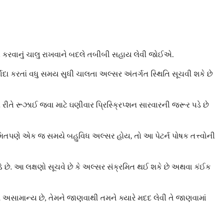
લન કરવાનું ચાલુ રાખવાને બદલે તબીબી સહાય લેવી જોઈએ.
યાદા કરતાં વધુ સમય સુધી ચાલતા અલ્સર અંતર્ગત સ્થિતિ સૂચવી શકે છે
તે રૂઝાઈ જવા માટે ઘણીવાર પ્રિસ્ક્રિપ્શન સારવારની જરૂર પડે છે
િતપણે એક જ સમયે બહુવિધ અલ્સર હોય, તો આ પેટર્ન પોષક તત્ત્વોની
ડે છે. આ લક્ષણો સૂચવે છે કે અલ્સર સંક્રમિત થઈ શકે છે અથવા કંઈક
આ અસામાન્ય છે, તેમને જાણવાથી તમને ક્યારે મદદ લેવી તે જાણવામાં