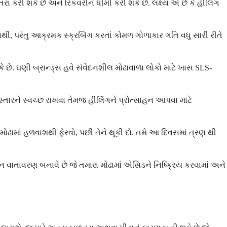
ા કરી શકે છે અને રિકવરીને ધીમી કરી શકે છે. લક્ષ્ય એ છે કે હીલિંગ
ી, પરંતુ આક્રમક સ્ક્રબિંગ કરતાં કોમળ ગોળાકાર ગતિ વધુ સારી રીતે
ે છે. ઘણી બ્રાન્ડ્સ હવે સંવેદનશીલ મોઢાવાળા લોકો માટે ખાસ SLS-
્તારને સ્વચ્છ રાખવા તેમજ હીલિંગને પ્રોત્સાહન આપવા માટે
ામાં હળવાશથી ફેરવો, પછી તેને થૂકી દો. તમે આ દિવસમાં ત્રણ થી
ાતાવરણ બનાવે છે જે તમારા મોઢામાં એસિડને નિષ્ક્રિય કરવામાં અને