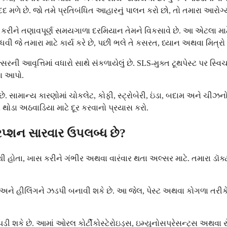
ળે છે. જો તમે પ્રતિબંધિત આહારનું પાલન કરો છો, તો તમારા આરોગ્ય પ્
ાસ કરીને તણાવપૂર્ણ સમયગાળા દરમિયાન તેમને વિકસાવે છે. આ એટલા મા
ી જે તમારા માટે કાર્ય કરે છે, પછી ભલે તે કસરત, ધ્યાન અથવા મિત્રો
સરની આવૃત્તિમાં વધારો સાથે સંકળાયેલું છે. SLS-મુક્ત ટૂથપેસ્ટ પર સ્
યા આપો.
 છે. સામાન્ય કારણોમાં ચોકલેટ, કોફી, સ્ટ્રોબેરી, ઇંડા, બદામ અને 
ેમને થોડા અઠવાડિયા માટે દૂર કરવાનો પ્રયાસ કરો.
્રિપ્શન સારવાર ઉપલબ્ધ છે?
હોતા, ખાસ કરીને ગંભીર અથવા વારંવાર થતા અલ્સર માટે. તમારા ડૉક્ટ
 છે અને હીલિંગને ઝડપી બનાવી શકે છે. આ જેલ, પેસ્ટ અથવા કોગળા તરીક
ી શકે છે. આમાં ઓરલ કોર્ટીકોસ્ટેરોઇડ્સ, ઇમ્યુનોસપ્રેસન્ટ્સ અથવા