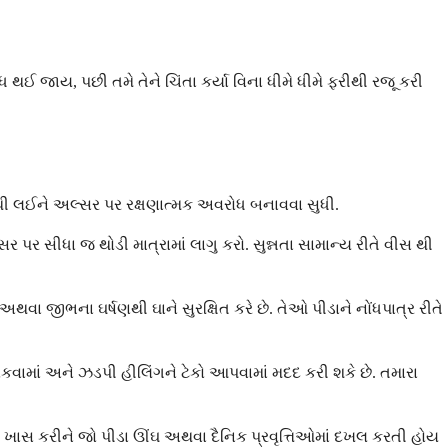
ધ થઈ જાય, પછી તમે તેને ચિંતા કર્યા વિના ધીમે ધીમે ફરીથી રજૂ કરી
રવાથી લઈને અલ્સર પર રક્ષણાત્મક અવરોધ બનાવવા સુધી.
પર સીધા જ થોડી માત્રામાં લાગુ કરો. સુન્નતા સામાન્ય રીતે વીસ થી
વા જીભના ઘર્ષણથી ઘાને સુરક્ષિત કરે છે. તેઓ પીડાને નોંધપાત્ર રીતે
રોકવામાં અને ઝડપી હીલિંગને ટેકો આપવામાં મદદ કરી શકે છે. તમારા
 ખાસ કરીને જો પીડા ઊંઘ અથવા દૈનિક પ્રવૃત્તિઓમાં દખલ કરતી હોય