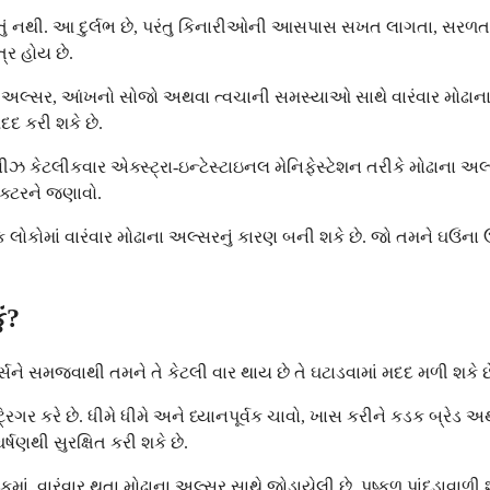
ું નથી. આ દુર્લભ છે, પરંતુ કિનારીઓની આસપાસ સખત લાગતા, સરળતાથ
્ર હોય છે.
અલ્સર, આંખનો સોજો અથવા ત્વચાની સમસ્યાઓ સાથે વારંવાર મોઢાના અ
મદદ કરી શકે છે.
ઝ કેટલીકવાર એક્સ્ટ્રા-ઇન્ટેસ્ટાઇનલ મેનિફેસ્ટેશન તરીકે મોઢાના અલ
ૉક્ટરને જણાવો.
કેટલાક લોકોમાં વારંવાર મોઢાના અલ્સરનું કારણ બની શકે છે. જો તમને ઘ
ં?
ર્સને સમજવાથી તમને તે કેટલી વાર થાય છે તે ઘટાડવામાં મદદ મળી શકે છ
િગર કરે છે. ધીમે ધીમે અને ધ્યાનપૂર્વક ચાવો, ખાસ કરીને કડક બ્રેડ
્ષણથી સુરક્ષિત કરી શકે છે.
માં, વારંવાર થતા મોઢાના અલ્સર સાથે જોડાયેલી છે. પુષ્કળ પાંદડાવ