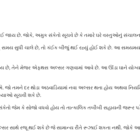
જાય છે. જોકે, અમુક સંકેતો સૂચવે છે કે તમારે ઘરે વસ્તુઓનું સંચા
 સમય સુધી ચાલે છે, તો કંઈક બીજું થઈ રહ્યું હોઈ શકે છે. આ સમયમર્
છે, તેને મેજર એફથસ અલ્સર ગણવામાં આવે છે. આ ઊંડા ઘાને યોગ્ય રી
ોઈએ. જો તમને દર થોડા અઠવાડિયામાં નવા અલ્સર થતા હોય અથવા નિયમ
યાઓ સૂચવી શકે છે.
ના સંકેતો જેમ કે સોજો વધવો હોય તો તાત્કાલિક તબીબી સહાયની જરૂર પ
 અલ્સર સાથે રજૂ થઈ શકે છે જે સામાન્ય રીતે રૂઝાઈ શકતા નથી. જોકે 