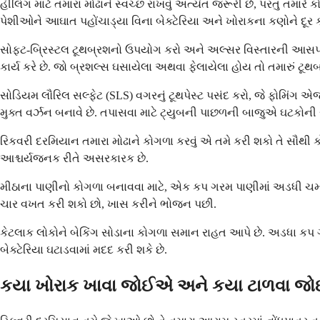
હીલિંગ માટે તમારા મોઢાને સ્વચ્છ રાખવું અત્યંત જરૂરી છે, પરંતુ તમા
પેશીઓને આઘાત પહોંચાડ્યા વિના બેક્ટેરિયા અને ખોરાકના કણોને દૂર 
સોફ્ટ-બ્રિસ્ટલ ટૂથબ્રશનો ઉપયોગ કરો અને અલ્સર વિસ્તારની આસપાસ ક
કાર્ય કરે છે. જો બ્રશલ્સ ઘસાયેલા અથવા ફેલાયેલા હોય તો તમારું ટૂ
સોડિયમ લૌરિલ સલ્ફેટ (SLS) વગરનું ટૂથપેસ્ટ પસંદ કરો, જે ફોમિંગ એજ
મુક્ત વર્ઝન બનાવે છે. તપાસવા માટે ટ્યુબની પાછળની બાજુએ ઘટકોની સ
રિકવરી દરમિયાન તમારા મોઢાને કોગળા કરવું એ તમે કરી શકો તે સૌથી 
આશ્ચર્યજનક રીતે અસરકારક છે.
મીઠાના પાણીનો કોગળા બનાવવા માટે, એક કપ ગરમ પાણીમાં અડધી ચમચી 
ચાર વખત કરી શકો છો, ખાસ કરીને ભોજન પછી.
કેટલાક લોકોને બેકિંગ સોડાના કોગળા સમાન રાહત આપે છે. અડધા કપ 
બેક્ટેરિયા ઘટાડવામાં મદદ કરી શકે છે.
કયા ખોરાક ખાવા જોઈએ અને કયા ટાળવા જ