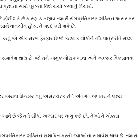
રદાતા સાથે પૂરકતા વિશે ચર્ચા કરવાનું વિચારો.
ટે હોઈ શકે છે કારણ કે તણાવ તમારી રોગપ્રતિકારક શક્તિને અસર કરે
 સાથે વાતચીત હોય, તે મદદ કરી શકે છે.
વિચ કરવું એ એક સરળ ફેરફાર છે જે કેટલાક લોકોને નોંધપાત્ર રીતે મદદ
ચીઝનો સમાવેશ થાય છે. જો તમે અમુક ખોરાક ખાવા અને અલ્સર વિકસાવવા
ર અથવા ડેન્ટિસ્ટ વધુ અસરકારક રીતે અંતર્ગત બળતરાને લક્ષ્ય
ે આવે છે જે તમે સીધા અલ્સર પર લાગુ કરો છો. તેઓ તે ચોક્કસ
 રોગપ્રતિકારક શક્તિને સંશોધિત કરતી દવાઓનો સમાવેશ થાય છે. તમારા