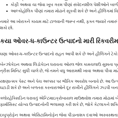
કોફી અથવા ચા જેવા ખૂબ ગરમ પીણાં સંવેદનશીલ પેશીઓને બાળી 
આલ્કોહોલિક પીણાં તમારા મોઢાને સૂકવી શકે છે અને હીલિંગમાં વિ
તમારે આ ખોરાકને કાયમ માટે ટાળવાની જરૂર નથી, ફક્ત જ્યારે તમારું મો
શકો છો.
કયા ઓવર-ધ-કાઉન્ટર ઉત્પાદનો મારી રિકવરીમા
ઘણા ઓવર-ધ-કાઉન્ટર ઉત્પાદનો રાહત આપી શકે છે અને હીલિંગને ટેકો આપ
બેન્ઝોકેઇન અથવા લિડોકેઇન ધરાવતા ઓરલ જેલ કામચલાઉ સુન્નતા પ્રદાન ક
ત્રીસ મિનિટ સુધી ચાલે છે, જે તમને વધુ આરામથી ખાવા અથવા પીવા માટ
રક્ષણાત્મક પેસ્ટ અને પેચ અલ્સર પર ભૌતિક અવરોધ બનાવે છે. આ ઉત્પા
ઘટાડી શકે છે અને બળતરા કરનારાઓને દૂર રાખીને હીલિંગને ઝડપી બનાવ
ક્લોરહેક્સિડિન ધરાવતું એન્ટિમાઇક્રોબાયલ માઉથવોશ તમારા મોઢામાં બે
ફાર્માસિસ્ટ યોગ્ય ઉત્પાદનોની ભલામણ કરી શકે છે, જોકે કેટલાકને શક્ત
ઇબુપ્રોફેન અથવા એસિટામિનોફેન જેવા પીડાનાશક દવાઓ અસ્વસ્થતાને 