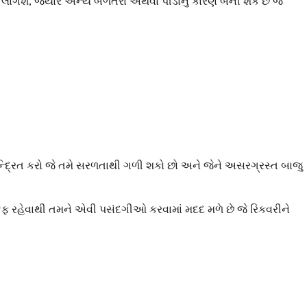
 લાગશે, જ્યારે અન્ય બળતરા અથવા પીડાનું કારણ બની શકે છે જે
ેન્દ્રિત કરો જે તમે સરળતાથી ગળી શકો છો અને જેને અસરગ્રસ્ત બાજુ
ાકેફ રહેવાથી તમને એવી પસંદગીઓ કરવામાં મદદ મળે છે જે રિકવરીને