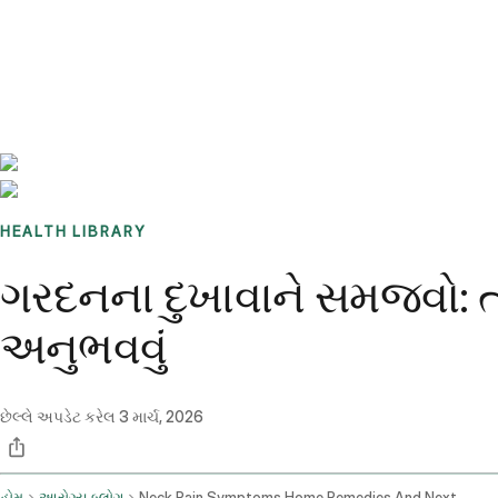
Benchmarks
Stories
FAQ
Sign up / Log in
HEALTH LIBRARY
ગરદનના દુખાવાને સમજવો: તમાર
અનુભવવું
છેલ્લે અપડેટ કરેલ
3 માર્ચ, 2026
હોમ
આરોગ્ય બ્લોગ
Neck Pain Symptoms Home Remedies And Next Steps