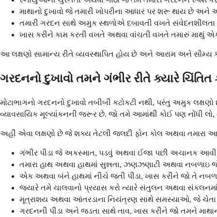
માથાનો દુખાવો જે તમારી ખોપરીના આધાર પર શરૂ થાય છે અને 
તમારી ગરદન સાથે અમુક સ્થળોએ દબાવતી વખતે સંવેદનશીલતા
ખાસ કરીને કામ કરતી વખતે અથવા વાંચતી વખતે તમારું માથું એક સ
આ લક્ષણો સામાન્ય રીતે વ્યવસ્થાપિત હોય છે અને આરામ અને સૌમ્ય કાળજી
ગરદનનો દુખાવો તમને ગંભીર રીતે ક્યારે ચિંત
મોટાભાગનો ગરદનનો દુખાવો તબીબી કટોકટી નથી, પરંતુ અમુક લક્ષણો છે
વ્યાવસાયિક મૂલ્યાંકનની જરૂર છે. જો તમે આમાંથી કોઈ પણ નોંધી લો, 
અહીં એવા લક્ષણો છે જે શક્ય તેટલી જલદી ફોન કોલ અથવા તમારા આરોગ્
ગંભીર પીડા જે અકસ્માત, પડવું અથવા ઈજા પછી અચાનક આવી
તમારા હાથ અથવા હાથમાં સુન્નતા, ઝણઝણાટી અથવા નબળાઇ જે
એક અથવા બંને હાથમાં નીચે જતી પીડા, ખાસ કરીને જો તે નબળ
જ્યારે તમે ચાલવાનો પ્રયાસ કરો ત્યારે સંતુલન અથવા સંકલનમાં 
મૂત્રાશય અથવા આંતરડાના નિયંત્રણ સાથે સમસ્યાઓ, જે ચેતા
ગરદનની પીડા અને જડતા સાથે તાવ, ખાસ કરીને જો તમને માથા