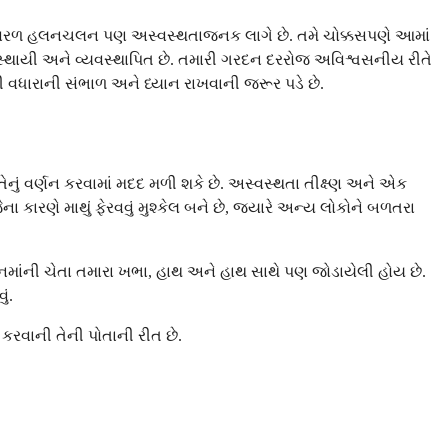
ેવી સરળ હલનચલન પણ અસ્વસ્થતાજનક લાગે છે. તમે ચોક્કસપણે આમાં
્થાયી અને વ્યવસ્થાપિત છે. તમારી ગરદન દરરોજ અવિશ્વસનીય રીતે
ડી વધારાની સંભાળ અને ધ્યાન રાખવાની જરૂર પડે છે.
તેનું વર્ણન કરવામાં મદદ મળી શકે છે. અસ્વસ્થતા તીક્ષ્ણ અને એક
ના કારણે માથું ફેરવવું મુશ્કેલ બને છે, જ્યારે અન્ય લોકોને બળતરા
દનમાંની ચેતા તમારા ખભા, હાથ અને હાથ સાથે પણ જોડાયેલી હોય છે.
ં.
કરવાની તેની પોતાની રીત છે.