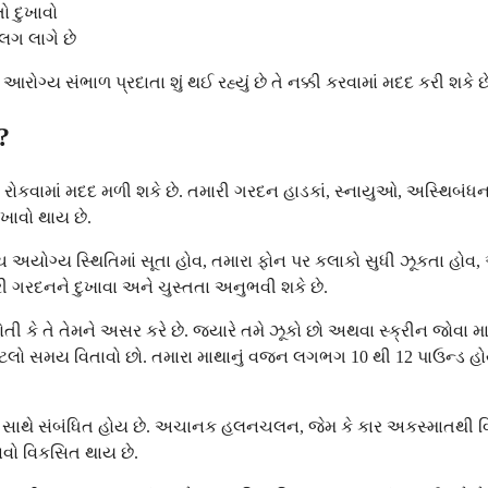
 દુખાવો
લગ લાગે છે
રોગ્ય સંભાળ પ્રદાતા શું થઈ રહ્યું છે તે નક્કી કરવામાં મદદ કરી શકે
?
ી રોકવામાં મદદ મળી શકે છે. તમારી ગરદન હાડકાં, સ્નાયુઓ, અસ્થિબંધ
ખાવો થાય છે.
 કદાચ અયોગ્ય સ્થિતિમાં સૂતા હોવ, તમારા ફોન પર કલાકો સુધી ઝૂકતા 
 ગરદનને દુખાવા અને ચુસ્તતા અનુભવી શકે છે.
ોતી કે તે તેમને અસર કરે છે. જ્યારે તમે ઝૂકો છો અથવા સ્ક્રીન જોવા
ેટલો સમય વિતાવો છો. તમારા માથાનું વજન લગભગ 10 થી 12 પાઉન્ડ હોય 
 સાથે સંબંધિત હોય છે. અચાનક હલનચલન, જેમ કે કાર અકસ્માતથી વ્હ
ાવો વિકસિત થાય છે.