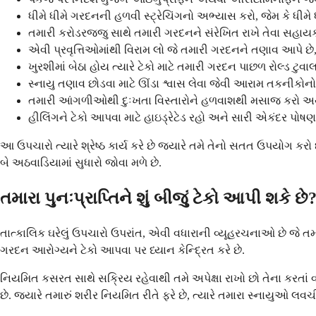
ધીમે ધીમે ગરદનની હળવી સ્ટ્રેચિંગનો અભ્યાસ કરો, જેમ કે ધીમ
તમારી કરોડરજ્જુ સાથે તમારી ગરદનને સંરેખિત રાખે તેવા સહા
એવી પ્રવૃત્તિઓમાંથી વિરામ લો જે તમારી ગરદનને તણાવ આપે છ
ખુરશીમાં બેઠા હોય ત્યારે ટેકો માટે તમારી ગરદન પાછળ રોલ્ડ ટુ
સ્નાયુ તણાવ છોડવા માટે ઊંડા શ્વાસ લેવા જેવી આરામ તકનીકોન
તમારી આંગળીઓથી દુઃખતા વિસ્તારોને હળવાશથી મસાજ કરો અથ
હીલિંગને ટેકો આપવા માટે હાઇડ્રેટેડ રહો અને સારી એકંદર પોષ
આ ઉપચારો ત્યારે શ્રેષ્ઠ કાર્ય કરે છે જ્યારે તમે તેનો સતત ઉપયોગ
બે અઠવાડિયામાં સુધારો જોવા મળે છે.
તમારા પુનઃપ્રાપ્તિને શું બીજું ટેકો આપી શકે છે
તાત્કાલિક ઘરેલું ઉપચારો ઉપરાંત, એવી વધારાની વ્યૂહરચનાઓ છે જે તમ
ગરદન આરોગ્યને ટેકો આપવા પર ધ્યાન કેન્દ્રિત કરે છે.
નિયમિત કસરત સાથે સક્રિય રહેવાથી તમે અપેક્ષા રાખો છો તેના કરતાં
છે. જ્યારે તમારું શરીર નિયમિત રીતે ફરે છે, ત્યારે તમારા સ્નાયુઓ લવચી