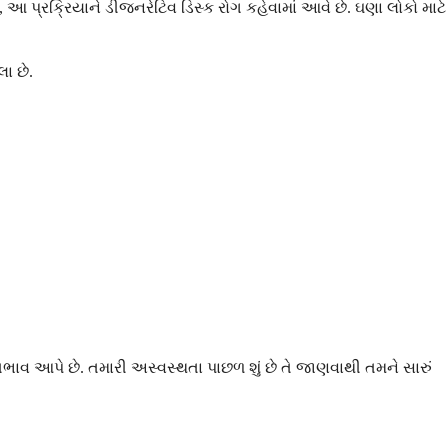
આ પ્રક્રિયાને ડીજનરેટિવ ડિસ્ક રોગ કહેવામાં આવે છે. ઘણા લોકો માટે
ા છે.
ાવ આપે છે. તમારી અસ્વસ્થતા પાછળ શું છે તે જાણવાથી તમને સારું