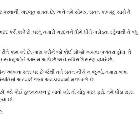
ર કરવાની અદભૂત ક્ષમતા છે, અને તમે સૌમ્ય, સતત કાળજી સાથે તે
મદદ કરી શકે છે, પરંતુ તમારી ગરદનને ધીમે ધીમે ખસેડતા રહેવાથી તે વધુ
 રીતે કામ કરે છે, ખાસ કરીને જો કોઈ સોજો અથવા બળતરા હોય. તે
ચુસ્ત સ્નાયુઓને આરામ આપે છે અને રુધિરાભિસરણ વધારે છે.
ી સ્ક્રીન આંખના સ્તર પર છે જેથી તમે સતત નીચે ન જુઓ. તમારા ખભા
્થિતિમાં અટવાઈ જતા અટકાવવામાં મદદ મળે છે.
ો કોઈ હલનચલન દુઃખાવો કરે, તો થોડું પાછા ફરો. તમે પીડા દ્વારા
્યા છો.
ે.