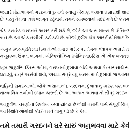
જ્યારે મોટાભાગનો ગરદનનો દુખાવો સ્નાયુ ખેંચાણ અથવા ઘસારાથી થાય 
છે, પરંતુ તેમના વિશે જાગૃત રહેવાથી તમને સમજવામાં મદદ મળે છે કે તમ
ચેપ ક્યારેક ગરદનને અસર કરી શકે છે, જોકે આ અસામાન્ય છે. મેનિન
બને છે. આ એક તબીબી કટોકટી છે. બીજો દુર્લભ ચેપ ઓસ્ટીયોમેલાઇટિસ છ
અમુક સ્વયંપ્રતિરક્ષા સ્થિતિઓ તમારા શરીર પર તેમના વ્યાપક અસરો ત
નજીકના ઉપલા ભાગમાં. એન્કિલોઝિંગ સ્પોન્ડિલાઇટિસ એ એક બળતરા સ્થ
ખૂબ જ દુર્લભ કિસ્સાઓમાં, ગરદનનો દુખાવો ગાંઠો અથવા કેન્સર સાથે સ
ઘટાડવું, રાત્રે પરસેવો થવો, અથવા રાત્રે વધુ ખરાબ થતો દુખાવો જે આર
વાહિની સમસ્યાઓ, જોકે અસામાન્ય, ગરદનના દુખાવાનું કારણ પણ બની શ
તાત્કાલિક તબીબી ધ્યાન જરૂરી છે. આ આઘાત અથવા તો તીવ્ર ગરદન મ
આ દુર્લભ કારણોનો ઉલ્લેખ કરવા યોગ્ય છે જેથી તમારી પાસે સંપૂર્ણ ચિત
આ સ્થિતિઓમાંથી કોઈ તમને લાગુ પડે છે કે કેમ.
તમે તમારી ગરદનને ઘરે સારું અનુભવવા માટે કે