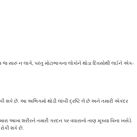
ત જ સારું ન લાગે, પરંતુ મોટાભાગના લોકોને થોડા દિવસોથી લઈને એક-
ી શકે છે. આ અભિગમો થોડી લાંબી દ્રષ્ટિ લે છે અને તમારી એકંદર
તમારા આખા શરીરને તમારી ગરદન પર વધારાનો તાણ મૂક્યા વિના ખસેડે
રોકી શકે છે.