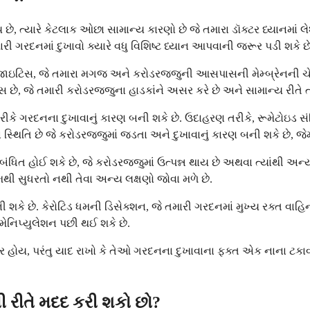
છે, ત્યારે કેટલાક ઓછા સામાન્ય કારણો છે જે તમારા ડૉક્ટર ધ્યાનમા
ારી ગરદનમાં દુખાવો ક્યારે વધુ વિશિષ્ટ ધ્યાન આપવાની જરૂર પડી શકે છે
્જાઇટિસ, જે તમારા મગજ અને કરોડરજ્જુની આસપાસની મેમ્બ્રેનની ચેપ
ે, જે તમારી કરોડરજ્જુના હાડકાંને અસર કરે છે અને સામાન્ય રીતે તમા
રીકે ગરદનના દુખાવાનું કારણ બની શકે છે. ઉદાહરણ તરીકે, રૂમેટોઇડ સ
િતિ છે જે કરોડરજ્જુમાં જડતા અને દુખાવાનું કારણ બની શકે છે, જે
ંબંધિત હોઈ શકે છે, જે કરોડરજ્જુમાં ઉત્પન્ન થાય છે અથવા ત્યાંથી 
ામથી સુધરતો નથી તેવા અન્ય લક્ષણો જોવા મળે છે.
કે છે. કેરોટિડ ધમની ડિસેક્શન, જે તમારી ગરદનમાં મુખ્ય રક્ત વાહિ
ેનિપ્યુલેશન પછી થઈ શકે છે.
્ર હોય, પરંતુ યાદ રાખો કે તેઓ ગરદનના દુખાવાના ફક્ત એક નાના ટકાવાર
વી રીતે મદદ કરી શકો છો?