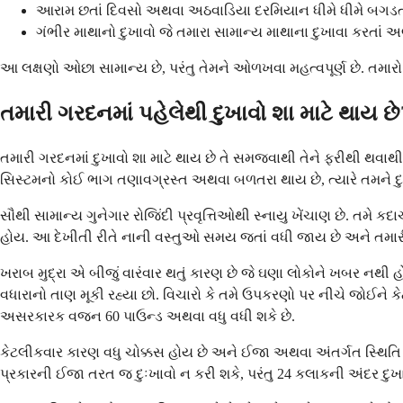
આરામ છતાં દિવસો અથવા અઠવાડિયા દરમિયાન ધીમે ધીમે બગડતો
ગંભીર માથાનો દુખાવો જે તમારા સામાન્ય માથાના દુખાવા કરતાં અ
આ લક્ષણો ઓછા સામાન્ય છે, પરંતુ તેમને ઓળખવા મહત્વપૂર્ણ છે. તમારો આ
તમારી ગરદનમાં પહેલેથી દુખાવો શા માટે થાય છે
તમારી ગરદનમાં દુખાવો શા માટે થાય છે તે સમજવાથી તેને ફરીથી થવાથ
સિસ્ટમનો કોઈ ભાગ તણાવગ્રસ્ત અથવા બળતરા થાય છે, ત્યારે તમને દુ
સૌથી સામાન્ય ગુનેગાર રોજિંદી પ્રવૃત્તિઓથી સ્નાયુ ખેંચાણ છે. તમે
હોય. આ દેખીતી રીતે નાની વસ્તુઓ સમય જતાં વધી જાય છે અને તમારી
ખરાબ મુદ્રા એ બીજું વારંવાર થતું કારણ છે જે ઘણા લોકોને ખબર નથી હ
વધારાનો તાણ મૂકી રહ્યા છો. વિચારો કે તમે ઉપકરણો પર નીચે જોઈને ક
અસરકારક વજન 60 પાઉન્ડ અથવા વધુ વધી શકે છે.
કેટલીકવાર કારણ વધુ ચોક્કસ હોય છે અને ઈજા અથવા અંતર્ગત સ્થિતિ
પ્રકારની ઈજા તરત જ દુઃખાવો ન કરી શકે, પરંતુ 24 કલાકની અંદર દુખ