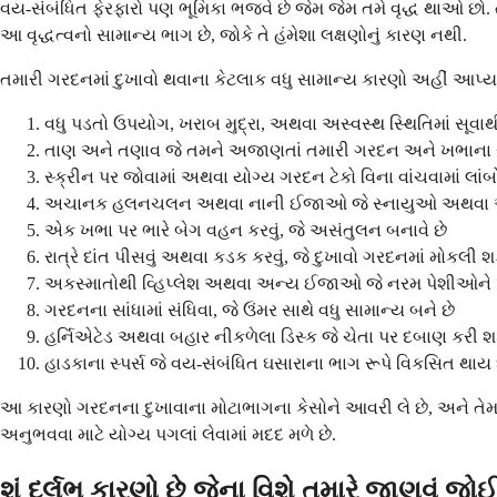
વય-સંબંધિત ફેરફારો પણ ભૂમિકા ભજવે છે જેમ જેમ તમે વૃદ્ધ થાઓ છો. 
આ વૃદ્ધત્વનો સામાન્ય ભાગ છે, જોકે તે હંમેશા લક્ષણોનું કારણ નથી.
તમારી ગરદનમાં દુખાવો થવાના કેટલાક વધુ સામાન્ય કારણો અહીં આપ્યા 
વધુ પડતો ઉપયોગ, ખરાબ મુદ્રા, અથવા અસ્વસ્થ સ્થિતિમાં સૂવાથી
તાણ અને તણાવ જે તમને અજાણતાં તમારી ગરદન અને ખભાના સ
સ્ક્રીન પર જોવામાં અથવા યોગ્ય ગરદન ટેકો વિના વાંચવામાં લા
અચાનક હલનચલન અથવા નાની ઈજાઓ જે સ્નાયુઓ અથવા અસ્થ
એક ખભા પર ભારે બેગ વહન કરવું, જે અસંતુલન બનાવે છે
રાત્રે દાંત પીસવું અથવા કડક કરવું, જે દુખાવો ગરદનમાં મોકલી શક
અકસ્માતોથી વ્હિપ્લેશ અથવા અન્ય ઈજાઓ જે નરમ પેશીઓને 
ગરદનના સાંધામાં સંધિવા, જે ઉંમર સાથે વધુ સામાન્ય બને છે
હર્નિએટેડ અથવા બહાર નીકળેલા ડિસ્ક જે ચેતા પર દબાણ કરી શક
હાડકાના સ્પર્સ જે વય-સંબંધિત ઘસારાના ભાગ રૂપે વિકસિત થાય 
આ કારણો ગરદનના દુખાવાના મોટાભાગના કેસોને આવરી લે છે, અને તેમાં
અનુભવવા માટે યોગ્ય પગલાં લેવામાં મદદ મળે છે.
શું દુર્લભ કારણો છે જેના વિશે તમારે જાણવું જ