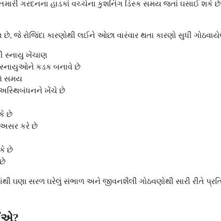
તમારી ગરદનના હાડકાં વચ્ચેના કુશનિંગ ડિસ્ક સમય જતાં ઘસાઈ શકે છે, 
છે, જે રોજિંદા કારણોથી લઈને ઓછા વારંવાર થતા કારણો સુધી ગોઠવાયેલ
 સ્નાયુ ખેંચાણ
્નાયુઓને કડક બનાવે છે
ંબો સમય
િબંધનને ખેંચે છે
ે છે
અસર કરે છે
ે છે
છે
થી ઘણા સરળ ઘરેલું સંભાળ અને જીવનશૈલી ગોઠવણોથી સારી રીતે પ્રતિભ
ોઈએ?