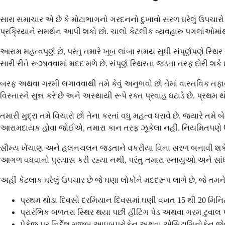
સારા સમાચાર એ છે કે મોટાભાગનો ગરદનનો દુખાવો સરળ ઘરેલું ઉપચારો 
પ્રક્રિયાને સમર્થન આપી શકો છો. ચાલો કેટલીક વ્યવહારુ પગલાંઓમા
આરામ મહત્વપૂર્ણ છે, પરંતુ તમારે ખૂબ લાંબા સમય સુધી સંપૂર્ણપણે સ્થિ
સારી રીતે રૂઝાવવામાં મદદ મળે છે. સંપૂર્ણ સ્થિરતા જડતા તરફ દોરી 
બરફ અથવા ગરમી લગાવવાથી તમે કેવું અનુભવો છો તેમાં વાસ્તવિક તફા
વિસ્તારને સુન્ન કરે છે અને અસ્થાયી રૂપે રક્ત પ્રવાહ ઘટાડે છે. પ્
તમારી મુદ્રા તમે વિચારો છો તેના કરતાં વધુ મહત્વ ધરાવે છે. જ્યારે 
આરામદાયક હોવા જોઈએ, તમારા કાન તરફ ઝૂકેલા નહીં. નિયમિતપણે ઉભા
સૌમ્ય ખેંચાણ અને હલનચલન જડતાને વકરીયા વિના સરળ બનાવી શકે છે. ત
આગળ વધવાનો પ્રયાસ કરી રહ્યા નથી, પરંતુ તમારા સ્નાયુઓ અને સાંધાન
અહીં કેટલાક ઘરેલું ઉપચાર છે જે ઘણા લોકોને મદદરૂપ લાગે છે, જે તમન
પ્રથમ થોડા દિવસો દરમિયાન દિવસમાં ઘણી વખત 15 થી 20 મિનિટ
પ્રારંભિક બળતરા સ્થિર થયા પછી હીટિંગ પેડ અથવા ગરમ ટુવાલ 
પેકેજ પર નિર્દેશ મુજબ આઇબુપ્રોફેન અથવા એસિટામિનોફેન જે