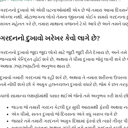
ગરદનનો દુખાવો એ એવી ઘટનાઓમાંથી એક છે જે તમારા આખા દિવસને શા
એકલા નથી. મોટાભાગના લોકો તેમના જીવનમાં કોઈક સમયે ગરદનના દુખ
સખત મહેનત કરે છે, તમારા માથાના વજનને ટેકો આપે છે અને તમને ઘણી દિ
ગરદનનો દુખાવો ખરેખર કેવો લાગે છે?
ગરદનનો દુખાવો જુદા જુદા લોકો માટે જુદી જુદી રીતે દેખાય છે, અને ત
જગ્યાએ કેન્દ્રિત હોઈ શકે છે, અથવા તે ધીમા દુખાવા જેવું લાગી શકે છે 
અથવા ઝણઝણાટીનો અનુભવ થાય છે.
દુખાવો તમારી ગરદનમાં જ રહી શકે છે, અથવા તે તમારા શરીરના ઉપરના 
તમે નોંધી શકો છો કે અમુક હલનચલન દુખાવો વધારે છે, જેમ કે છત તરફ ઉ
ચાલો સામાન્ય લક્ષણોમાંથી પસાર થઈએ જેનો તમે અનુભવ કરી શકો છો, એ ધ
જડતા જે તમારી ગરદન કેટલી દૂર સુધી આરામથી ફેરવી અથવા નમાવ
એક ધીમો, સતત દુખાવો જે દિવસના અંતે વધુ ખરાબ લાગે છે
જ્યારે તમે તમારી ગરદનને અમુક દિશામાં ફેરવો છો ત્યારે તીવ્ર પી
સ્નાયુઓની ચુસ્તતા અથવા ગાંઠો જે તમે તમારી ગરદનને સ્પર્શ કર