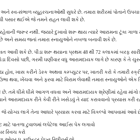
અને સ્વ-સંભાળ વ્યૂહરચનાઓથી સુધરે છે. તમારા શરીરમાં પોતાને ઉપચા
ંથી પસાર થઈએ જે તમને રાહત લાવી શકે છે.
ર રહેવાની જરૂર નથી. જ્યારે દુખાવો શરૂ થાય ત્યારે આરામના ટૂંકા ગાળા 
શકે છે અને સમય જતાં તમારા સ્નાયુઓને નબળા બનાવી શકે છે.
વત આવી શકે છે. પીડા શરૂ થયાના પ્રથમ 48 થી 72 કલાકમાં બરફ સારી
રથમ થોડા દિવસો પછી, ગરમી ઘણીવાર વધુ આરામદાયક લાગે છે કારણ કે તે 
તમે બેઠા હોવ, ખાસ કરીને ડેસ્ક અથવા કમ્પ્યુટર પર, ખાતરી કરો કે તમાર
 થવા, ખેંચવા અને ફરવા માટે વિરામ લેવાથી તમારા સ્નાયુઓને એક સ
મે ધીમે ધીમે આગળ વધવા અને આરામદાયક શ્રેણીમાં રહેવા માંગો છો. જ
ે આરામદાયક રીતે કેવી રીતે ખસેડવું તે યાદ કરાવવાનો પ્રયાસ કરી રહ
ે જે યોગ્ય લાગે તેના આધારે પ્રયાસ કરવા માટે વિકલ્પો આપવામાં આવે છ
 માટે પાતળા ટુવાલમાં લપેટેલા આઈસ પેક લગાવો
પર સ્વિચ કરો
વા ઓવર-ધ-કાઉન્ટર પેઇન રિલીવર્સ લો