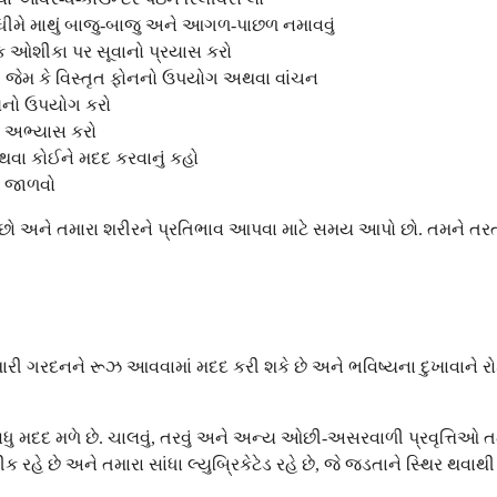
ે ધીમે માથું બાજુ-બાજુ અને આગળ-પાછળ નમાવવું
યક ઓશીકા પર સૂવાનો પ્રયાસ કરો
ે, જેમ કે વિસ્તૃત ફોનનો ઉપયોગ અથવા વાંચન
વાલનો ઉપયોગ કરો
ો અભ્યાસ કરો
વા કોઈને મદદ કરવાનું કહો
ણ જાળવો
 કરો છો અને તમારા શરીરને પ્રતિભાવ આપવા માટે સમય આપો છો. તમને તર
?
ારી ગરદનને રૂઝ આવવામાં મદદ કરી શકે છે અને ભવિષ્યના દુખાવાને રોક
 વધુ મદદ મળે છે. ચાલવું, તરવું અને અન્ય ઓછી-અસરવાળી પ્રવૃત્તિઓ 
ક રહે છે અને તમારા સાંધા લ્યુબ્રિકેટેડ રહે છે, જે જડતાને સ્થિર થવાથી 