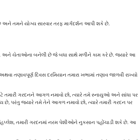
 છે અને તમને યોગ્ય સારવાર તરફ માર્ગદર્શન આપી શકે છે.
ન અને ચેતાઓના બનેલી છે જે બધા સાથે મળીને કામ કરે છે. જ્યારે આ
હોવ, અથવા તણાવપૂર્ણ દિવસ દરમિયાન તમારા ખભામાં તણાવ જાળવી રાખ્યો
 માટે તમારી ગરદનને આગળ નમાવો છો, ત્યારે તમે સ્નાયુઓ અને સાંધા પર
છે, પરંતુ જ્યારે તમે તેને આગળ નમાવો છો, ત્યારે તમારી ગરદન પર
િપ્લેશ, તમારી ગરદનમાં નરમ પેશીઓને નુકસાન પહોંચાડી શકે છે. આ