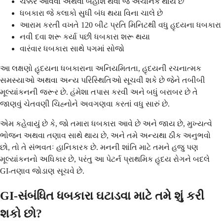
ચક્કર આવવા અથવા બેહોશ થવા જે અચાનક થાય છે
ધબકારા જે કલાકો સુધી બંધ થયા વિના ચાલે છે
આરામ કરતી વખતે 120 બીટ પ્રતિ મિનિટથી વધુ હૃદયના ધબકારા
નવી દવા શરૂ કર્યા પછી ધબકારા શરૂ થયા
વારંવાર ધબકારા સાથે પગમાં સોજો
આ લક્ષણો હૃદયના ધબકારાના અનિયમિતતા, હૃદયની રચનાત્મક
સમસ્યાઓ અથવા અન્ય પરિસ્થિતિઓ સૂચવી શકે છે જેને તબીબી
મૂલ્યાંકનની જરૂર છે. હંમેશા તપાસ કરવી અને બધું બરાબર છે તે
જાણવું ચેતવણી ચિહ્નોને અવગણવા કરતાં વધુ સારું છે.
એમ કહેવાયું છે કે, જો તમારા ધબકારા આવે છે અને જાય છે, મુખ્યત્વે
ભોજન અથવા તણાવ સાથે થાય છે, અને તમે અન્યથા ઠીક અનુભવો
છો, તો તે સંભવતઃ હાનિકારક છે. મનની શાંતિ માટે તમને હજુ પણ
મૂલ્યાંકનનો અધિકાર છે, પરંતુ આ પેટર્ન પ્રાથમિક હૃદય રોગને બદલે
GI-તણાવ જોડાણ સૂચવે છે.
GI-સંબંધિત ધબકારા ઘટાડવા માટે તમે શું કરી
શકો છો?