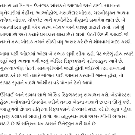
તમારા વ્યક્તિગત ઉત્તેજક ખોરાકને ઓળખો અને ટાળો. સામાન્ય
ગુનેગારોમાં કેફીન, આલ્કોહોલ, મસાલેદાર ખોરાક, ચરબીયુક્ત અથવા
તળેલા ખોરાક, ચોકલેટ અને કાર્બોનેટેડ પીણાંનો સમાવેશ થાય છે. બે
અઠવાડિયા સુધી એક સરળ ખોરાક અને લક્ષણ ડાયરી રાખો. તમે શું
ખાઓ છો અને ક્યારે ધબકારા થાય છે તે લખો. પેટર્ન ઉભરી આવશે જે
તમને કયા ખોરાક તમને સૌથી વધુ અસર કરે છે તે શોધવામાં મદદ કરશે.
ખાધા પછી ઓછામાં ઓછા બે કલાક સુધી સીધા રહો. પેટ ભરેલું હોય ત્યારે
સૂઈ જવું અથવા વળી જવું એસિડ રિફ્લક્સને પ્રોત્સાહન આપે છે.
ગુરુત્વાકર્ષણ પેટની સામગ્રીઓને જ્યાં હોવી જોઈએ ત્યાં રાખવામાં
મદદ કરે છે. જો તમારે ભોજન પછી આરામ કરવાની જરૂર હોય, તો
સપાટ સૂવાને બદલે ઓશીકા વડે પોતાને ટેકો આપો.
ઊંચાઈ અને સમય સાથે એસિડ રિફ્લક્સનું સંચાલન કરો. બેડપોસ્ટ્સ
હેઠળ બ્લોક્સનો ઉપયોગ કરીને તમારા બેડના માથાને છ ઇંચ ઊંચું કરો.
આ હળવો ઢોળાવ રાત્રિના રિફ્લક્સને રોકવામાં મદદ કરે છે. સૂતા પહેલા
ત્રણ કલાકમાં ખાવાનું ટાળો. આ વ્યૂહરચનાઓ અન્નનળીની બળતરા
ઘટાડે છે જે રાત્રિના ધબકારાને ઉત્તેજીત કરી શકે છે.