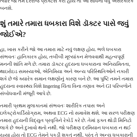
ત્યારે જો તમે દરરોજ પ્રેક્ટિસ કરી હોય તો આ સાધનો વધુ અસરકારક
બનશે.
શું તમારે તમારા ધબકારા વિશે ડૉક્ટર પાસે જવું
જોઈએ?
હા, ખાસ કરીને જો આ તમારા માટે નવું લક્ષણ હોય. ભલે ધબકારા
સંભવતઃ હાનિકારક હોય, તબીબી મૂલ્યાંકન મેળવવાથી મહત્વપૂર્ણ
મનની શાંતિ મળે છે. તમારા ડૉક્ટર હૃદયના ધબકારાના અનિયમિતતા,
થાઇરોઇડ સમસ્યાઓ, એનિમિયા અને અન્ય પરિસ્થિતિઓને નકારી
શકે છે જે ક્યારેક સમાન લક્ષણોનું કારણ બને છે. આ પુષ્ટિ તમને તમારા
હૃદયના સ્વાસ્થ્ય વિશે lingering ચિંતા વિના તણાવ અને GI પરિબળોને
સંબોધવાની મંજૂરી આપે છે.
તમારી પ્રથમ મુલાકાતમાં સંભવતઃ શારીરિક તપાસ અને
ઇલેક્ટ્રોકાર્ડિયોગ્રામ, અથવા ECG નો સમાવેશ થશે. આ સરળ પરીક્ષણ
તમારા હૃદયની વિદ્યુત પ્રવૃત્તિને રેકોર્ડ કરે છે. તેમાં ફક્ત થોડી મિનિટો
લાગે છે અને દુખાવો થતો નથી. જો પરીક્ષણ દરમિયાન ધબકારા ન થઈ
રહ્યા હોય તો ECG તેમને પકડી શકતું નથી, પરંતુ તે અન્ય ધબકારાની