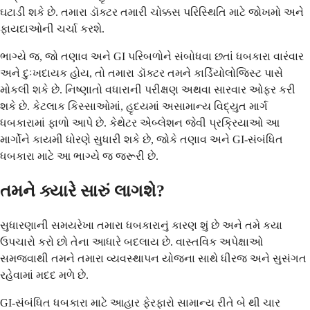
ઘટાડી શકે છે. તમારા ડૉક્ટર તમારી ચોક્કસ પરિસ્થિતિ માટે જોખમો અને
ફાયદાઓની ચર્ચા કરશે.
ભાગ્યે જ, જો તણાવ અને GI પરિબળોને સંબોધવા છતાં ધબકારા વારંવાર
અને દુઃખદાયક હોય, તો તમારા ડૉક્ટર તમને કાર્ડિયોલોજિસ્ટ પાસે
મોકલી શકે છે. નિષ્ણાતો વધારાની પરીક્ષણ અથવા સારવાર ઓફર કરી
શકે છે. કેટલાક કિસ્સાઓમાં, હૃદયમાં અસામાન્ય વિદ્યુત માર્ગ
ધબકારામાં ફાળો આપે છે. કેથેટર એબ્લેશન જેવી પ્રક્રિયાઓ આ
માર્ગોને કાયમી ધોરણે સુધારી શકે છે, જોકે તણાવ અને GI-સંબંધિત
ધબકારા માટે આ ભાગ્યે જ જરૂરી છે.
તમને ક્યારે સારું લાગશે?
સુધારણાની સમયરેખા તમારા ધબકારાનું કારણ શું છે અને તમે કયા
ઉપચારો કરો છો તેના આધારે બદલાય છે. વાસ્તવિક અપેક્ષાઓ
સમજવાથી તમને તમારા વ્યવસ્થાપન યોજના સાથે ધીરજ અને સુસંગત
રહેવામાં મદદ મળે છે.
GI-સંબંધિત ધબકારા માટે આહાર ફેરફારો સામાન્ય રીતે બે થી ચાર