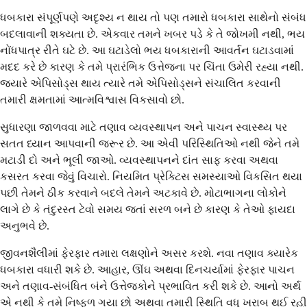
ધબકારા સંપૂર્ણપણે અદૃશ્ય ન થાય તો પણ તમારો ધબકારા સાથેનો સંબંધ
બદલાવાની શક્યતા છે. એકવાર તમને ખબર પડે કે તે જોખમી નથી, ભય
નોંધપાત્ર રીતે ઘટે છે. આ ઘટાડેલો ભય ધબકારાની આવર્તન ઘટાડવામાં
મદદ કરે છે કારણ કે તમે પ્રારંભિક ઉત્તેજના પર ચિંતા ઉમેરી રહ્યા નથી.
જ્યારે એપિસોડ્સ થાય ત્યારે તમે એપિસોડ્સને સંચાલિત કરવાની
તમારી ક્ષમતામાં આત્મવિશ્વાસ વિકસાવો છો.
સુધારણા જાળવવા માટે તણાવ વ્યવસ્થાપન અને પાચન સ્વાસ્થ્ય પર
સતત ધ્યાન આપવાની જરૂર છે. આ એવી પરિસ્થિતિઓ નથી જેને તમે
મટાડી દો અને ભૂલી જાઓ. વ્યવસ્થાપનને દાંત સાફ કરવા અથવા
કસરત કરવા જેવું વિચારો. નિયમિત પ્રેક્ટિસ સમસ્યાઓ વિકસિત થયા
પછી તેમને ઠીક કરવાને બદલે તેમને અટકાવે છે. મોટાભાગના લોકોને
લાગે છે કે તંદુરસ્ત ટેવો સમય જતાં સરળ બને છે કારણ કે તેઓ ફાયદા
અનુભવે છે.
જીવનશૈલીમાં ફેરફાર તમારા લક્ષણોને અસર કરશે. નવા તણાવ ક્યારેક
ધબકારા વધારી શકે છે. આહાર, ઊંઘ અથવા દિનચર્યામાં ફેરફાર પાચન
અને તણાવ-સંબંધિત બંને ઉત્તેજકોને પ્રભાવિત કરી શકે છે. આનો અર્થ
એ નથી કે તમે નિષ્ફળ ગયા છો અથવા તમારી સ્થિતિ વધુ ખરાબ થઈ રહી