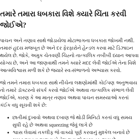
તમારે તમારા ધબકારા વિશે ક્યારે ચિંતા કરવી
જોઈએ?
પાચન અને તણાવ સાથે જોડાયેલા મોટાભાગના ધબકારા જોખમી નથી.
તમારું હૃદય મજબૂત છે અને દર ફેરફારોને હેન્ડલ કરવા માટે ડિઝાઇન
થયેલ છે. જોકે, અમુક ચેતવણી ચિહ્નો તાત્કાલિક તબીબી ધ્યાન આપવા
યોગ્ય છે, અને આ જાણવાથી તમને ક્યારે મદદ લેવી જોઈએ તેના વિશે
આત્મવિશ્વાસ મળી શકે છે જ્યારે સ્વ-સંભાળનો અભ્યાસ કરવો.
જો તમને તમારા ધબકારા સાથે નીચેના લક્ષણોમાંથી કોઈપણ અનુભવાય
તો તમારે ડૉક્ટરનો સંપર્ક કરવો જોઈએ અથવા તાત્કાલિક સંભાળ લેવી
જોઈએ, કારણ કે આ માત્ર તણાવ અથવા પાચન સમસ્યાઓ કરતાં
કંઈક વધુ સૂચવી શકે છે:
છાતીમાં દુખાવો અથવા દબાણ જે થોડી મિનિટો કરતાં વધુ સમય
સુધી રહે છે અથવા squeezing જેવું લાગે છે
શ્વાસ લેવામાં તકલીફ જે વાક્યો પૂર્ણ કરવાનું મુશ્કેલ બનાવે છે