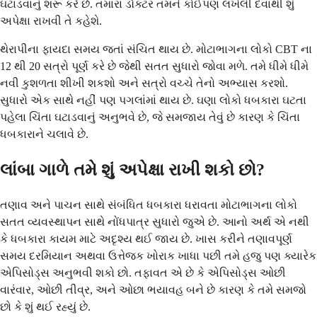
ઘટાડવાનું શરૂ કરે છે. તમારા ડૉક્ટર તમને કોઈપણ લખેલી દવાથી શું
અપેક્ષા રાખવી તે કહેશે.
થેરાપીના ફાયદા સમય જતાં સંચિત થાય છે. મોટાભાગના લોકો CBT ના
12 થી 20 સત્રો પૂર્ણ કરે છે જેથી સતત સુધારો જોવા મળે. તમે ધીમે ધીમે
નવી કુશળતા શીખી શકશો અને સત્રો વચ્ચે તેનો અભ્યાસ કરશો.
સુધારો એક સાથે નહીં પણ પગલાંમાં થાય છે. ઘણા લોકો ધબકારા ઘટતા
પહેલા ચિંતા ઘટાડવાનું અનુભવે છે, જે સમજાય તેવું છે કારણ કે ચિંતા
ધબકારાને ચલાવે છે.
લાંબા ગાળે તમે શું અપેક્ષા રાખી શકો છો?
તણાવ અને પાચન સાથે સંબંધિત ધબકારા ધરાવતા મોટાભાગના લોકો
સતત વ્યવસ્થાપન સાથે નોંધપાત્ર સુધારો જુએ છે. આનો અર્થ એ નથી
કે ધબકારા કાયમ માટે અદૃશ્ય થઈ જાય છે. ખાસ કરીને તણાવપૂર્ણ
સમય દરમિયાન અથવા ઉત્તેજક ખોરાક ખાધા પછી તમે હજુ પણ ક્યારેક
એપિસોડ્સ અનુભવી શકો છો. તફાવત એ છે કે એપિસોડ્સ ઓછી
વારંવાર, ઓછી તીવ્ર, અને ઓછા ભયાવહ બને છે કારણ કે તમે સમજો
છો કે શું થઈ રહ્યું છે.