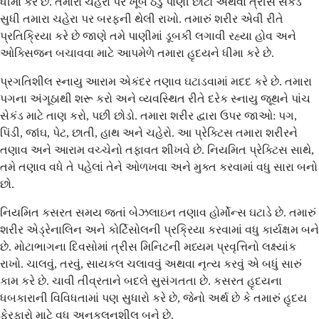
ધીમા કરે છે. તમારા ચહેરા પર ખૂબ ઠંડુ પાણી છાંટો અથવા ત્રીસ સેકંડ
સુધી તમારા ચહેરા પર બરફની થેલી રાખો. તમારું શરીર એવી રીતે
પ્રતિક્રિયા કરે છે જાણે તમે પાણીમાં ડૂબકી લગાવી રહ્યા હોવ અને
ઓક્સિજન બચાવવા માટે આપમેળે તમારા હૃદયને ધીમા કરે છે.
પ્રગતિશીલ સ્નાયુ આરામ એકંદર તણાવ ઘટાડવામાં મદદ કરે છે. તમારા
પગના અંગૂઠાથી શરૂ કરો અને વ્યવસ્થિત રીતે દરેક સ્નાયુ જૂથને પાંચ
સેકંડ માટે તાણ કરો, પછી છોડો. તમારા શરીર દ્વારા ઉપર જાઓ: પગ,
પિંડી, જાંઘ, પેટ, છાતી, હાથ અને ચહેરો. આ પ્રેક્ટિસ તમારા શરીરને
તણાવ અને આરામ વચ્ચેનો તફાવત શીખવે છે. નિયમિત પ્રેક્ટિસ સાથે,
તમે તણાવ વધે તે પહેલાં તેને ઓળખવા અને મુક્ત કરવામાં વધુ સારા બનો
છો.
નિયમિત કસરત સમય જતાં બેઝલાઇન તણાવ હોર્મોન્સ ઘટાડે છે. તમારું
શરીર એડ્રેનાલિન અને કોર્ટિસોલની પ્રક્રિયા કરવામાં વધુ કાર્યક્ષમ બને
છે. મોટાભાગના દિવસોમાં ત્રીસ મિનિટની મધ્યમ પ્રવૃત્તિનો લક્ષ્યાંક
રાખો. ચાલવું, તરવું, સાયકલ ચલાવવું અથવા નૃત્ય કરવું એ બધું સારું
કામ કરે છે. ચાવી તીવ્રતાને બદલે સુસંગતતા છે. કસરત હૃદયના
ધબકારાની વિવિધતામાં પણ સુધારો કરે છે, જેનો અર્થ છે કે તમારું હૃદય
ફેરફારો માટે વધુ અનુકૂલનશીલ બને છે.