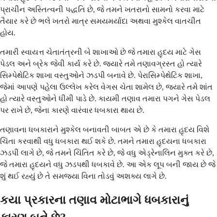
પ્રાચીન અસ્તિત્વની પદ્ધતિ છે, જે તમને ખતરાનો સામનો કરવા માટે
તૈયાર કરે છે ભલે ખતરો માત્ર સમયમર્યાદા અથવા મુશ્કેલ વાતચીત
હોય.
તમારી સ્વાયત્ત ચેતાતંત્રની બે શાખાઓ છે જે તમારા હૃદય માટે ગેસ
પેડલ અને બ્રેક જેવી કાર્ય કરે છે. જ્યારે તમે તણાવગ્રસ્ત હો ત્યારે
સિમ્પેથેટિક શાખા વસ્તુઓને ઝડપી બનાવે છે. પેરાસિમ્પેથેટિક શાખા,
જેમાં આપણે પહેલા ઉલ્લેખ કરેલ વેગસ ચેતા શામેલ છે, જ્યારે તમે શાંત
હો ત્યારે વસ્તુઓને ધીમી પાડે છે. કાયમી તણાવ તમારા પગને ગેસ પેડલ
પર રાખે છે, જેના કારણે વારંવાર ધબકારા થાય છે.
તણાવના ધબકારાને મુશ્કેલ બનાવતી બાબત એ છે કે તમારા હૃદય વિશે
ચિંતા કરવાથી વધુ ધબકારા થઈ શકે છે. તમને તમારા હૃદયના ધબકારા
ઝડપી લાગે છે, જે તમને ચિંતિત કરે છે, જે વધુ એડ્રેનાલિન મુક્ત કરે છે,
જે તમારા હૃદયને વધુ ઝડપથી ધબકાવે છે. આ એક લૂપ બની જાય છે જે
શું થઈ રહ્યું છે તે સમજ્યા વિના તોડવું અશક્ય લાગે છે.
કયા પ્રકારના તણાવ મોટાભાગે ધબકારાનું