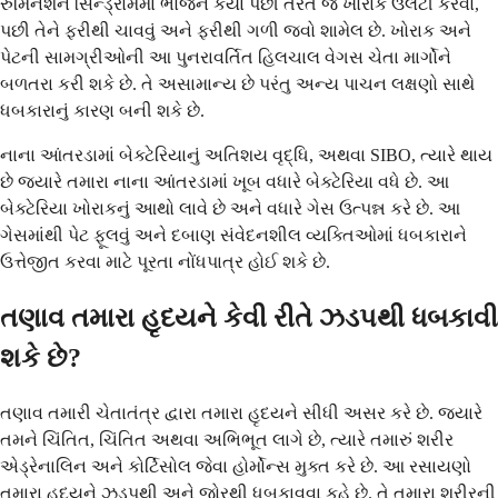
રુમિનેશન સિન્ડ્રોમમાં ભોજન કર્યા પછી તરત જ ખોરાક ઉલટી કરવો,
પછી તેને ફરીથી ચાવવું અને ફરીથી ગળી જવો શામેલ છે. ખોરાક અને
પેટની સામગ્રીઓની આ પુનરાવર્તિત હિલચાલ વેગસ ચેતા માર્ગોને
બળતરા કરી શકે છે. તે અસામાન્ય છે પરંતુ અન્ય પાચન લક્ષણો સાથે
ધબકારાનું કારણ બની શકે છે.
નાના આંતરડામાં બેક્ટેરિયાનું અતિશય વૃદ્ધિ, અથવા SIBO, ત્યારે થાય
છે જ્યારે તમારા નાના આંતરડામાં ખૂબ વધારે બેક્ટેરિયા વધે છે. આ
બેક્ટેરિયા ખોરાકનું આથો લાવે છે અને વધારે ગેસ ઉત્પન્ન કરે છે. આ
ગેસમાંથી પેટ ફૂલવું અને દબાણ સંવેદનશીલ વ્યક્તિઓમાં ધબકારાને
ઉત્તેજીત કરવા માટે પૂરતા નોંધપાત્ર હોઈ શકે છે.
તણાવ તમારા હૃદયને કેવી રીતે ઝડપથી ધબકાવી
શકે છે?
તણાવ તમારી ચેતાતંત્ર દ્વારા તમારા હૃદયને સીધી અસર કરે છે. જ્યારે
તમને ચિંતિત, ચિંતિત અથવા અભિભૂત લાગે છે, ત્યારે તમારું શરીર
એડ્રેનાલિન અને કોર્ટિસોલ જેવા હોર્મોન્સ મુક્ત કરે છે. આ રસાયણો
તમારા હૃદયને ઝડપથી અને જોરથી ધબકાવવા કહે છે. તે તમારા શરીરની