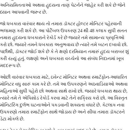
અનિયમિતતાઓ અથવા હૃદયના તાણ પેટર્નને જાહેર કરી શકે છે જેને
ધ્યાન આપવાની જરૂર છે.
જો ધબકારા વારંવાર થાય તો તમારા ડૉક્ટર હોલ્ટર મોનિટર પહેરવાની
ભલામણ કરી શકે છે. આ પોર્ટેબલ ઉપકરણ 24 થી 48 કલાક સુધી સતત
તમારા હૃદયના ધબકારાને રેકોર્ડ કરે છે જ્યારે તમે સામાન્ય પ્રવૃત્તિઓ
કરો છો. જ્યારે તમને ધબકારા અનુભવાય છે ત્યારે તમે બટન દબાવો છો.
પછીથી, ડૉક્ટર જોઈ શકે છે કે તે ક્ષણો દરમિયાન તમારું હૃદય બરાબર શું
કરી રહ્યું હતું. લક્ષણો અને ધબકારા વચ્ચેનો આ સંબંધ નિદાનમાં ખૂબ
મદદરૂપ છે.
ઓછી વારંવાર ધબકારા માટે, ઇવેન્ટ મોનિટર અથવા સ્માર્ટફોન-આધારિત
મોનિટર વધુ સારું કામ કરે છે. તમે આ ઉપકરણને અઠવાડિયાઓ અથવા
મહિનાઓ સુધી પહેરો છો અથવા સાથે રાખો છો. જ્યારે ધબકારા થાય છે,
ત્યારે તમે તે એપિસોડ રેકોર્ડ કરવા માટે તેને સક્રિય કરો છો. આ વિસ્તૃત
મોનિટરિંગ દુર્લભ ઘટનાઓને પકડવાની શક્યતા વધારે છે. કેટલાક નવા
ઉપકરણો તમારા સ્માર્ટફોન સાથે જોડાય છે અને સીધા તમારા ડૉક્ટરને
ડેટા મોકલે છે.