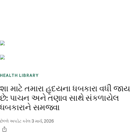
Benchmarks
Stories
FAQ
Sign up / Log in
HEALTH LIBRARY
શા માટે તમારા હૃદયના ધબકારા વધી જાય
છે: પાચન અને તણાવ સાથે સંકળાયેલ
ધબકારાને સમજવા
છેલ્લે અપડેટ કરેલ
3 માર્ચ, 2026