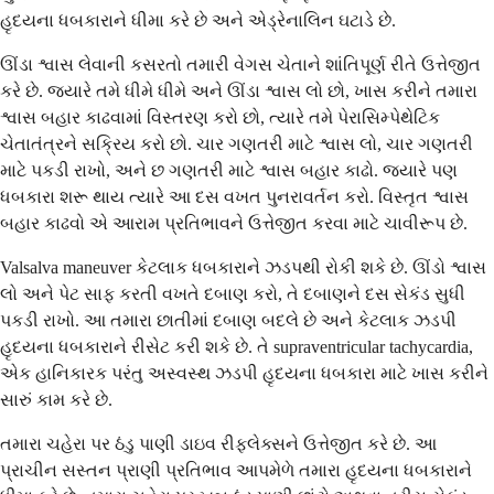
હૃદયના ધબકારાને ધીમા કરે છે અને એડ્રેનાલિન ઘટાડે છે.
ઊંડા શ્વાસ લેવાની કસરતો તમારી વેગસ ચેતાને શાંતિપૂર્ણ રીતે ઉત્તેજીત
કરે છે. જ્યારે તમે ધીમે ધીમે અને ઊંડા શ્વાસ લો છો, ખાસ કરીને તમારા
શ્વાસ બહાર કાઢવામાં વિસ્તરણ કરો છો, ત્યારે તમે પેરાસિમ્પેથેટિક
ચેતાતંત્રને સક્રિય કરો છો. ચાર ગણતરી માટે શ્વાસ લો, ચાર ગણતરી
માટે પકડી રાખો, અને છ ગણતરી માટે શ્વાસ બહાર કાઢો. જ્યારે પણ
ધબકારા શરૂ થાય ત્યારે આ દસ વખત પુનરાવર્તન કરો. વિસ્તૃત શ્વાસ
બહાર કાઢવો એ આરામ પ્રતિભાવને ઉત્તેજીત કરવા માટે ચાવીરૂપ છે.
Valsalva maneuver કેટલાક ધબકારાને ઝડપથી રોકી શકે છે. ઊંડો શ્વાસ
લો અને પેટ સાફ કરતી વખતે દબાણ કરો, તે દબાણને દસ સેકંડ સુધી
પકડી રાખો. આ તમારા છાતીમાં દબાણ બદલે છે અને કેટલાક ઝડપી
હૃદયના ધબકારાને રીસેટ કરી શકે છે. તે supraventricular tachycardia,
એક હાનિકારક પરંતુ અસ્વસ્થ ઝડપી હૃદયના ધબકારા માટે ખાસ કરીને
સારું કામ કરે છે.
તમારા ચહેરા પર ઠંડુ પાણી ડાઇવ રીફ્લેક્સને ઉત્તેજીત કરે છે. આ
પ્રાચીન સસ્તન પ્રાણી પ્રતિભાવ આપમેળે તમારા હૃદયના ધબકારાને