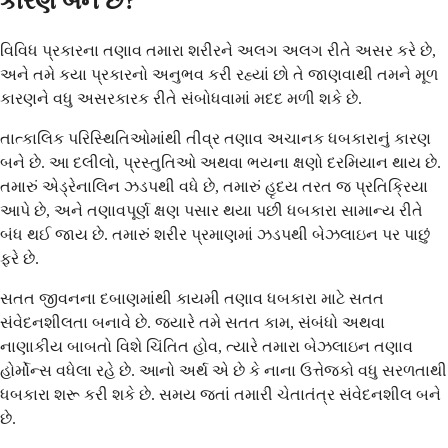
કારણ બને છે?
વિવિધ પ્રકારના તણાવ તમારા શરીરને અલગ અલગ રીતે અસર કરે છે,
અને તમે કયા પ્રકારનો અનુભવ કરી રહ્યાં છો તે જાણવાથી તમને મૂળ
કારણને વધુ અસરકારક રીતે સંબોધવામાં મદદ મળી શકે છે.
તાત્કાલિક પરિસ્થિતિઓમાંથી તીવ્ર તણાવ અચાનક ધબકારાનું કારણ
બને છે. આ દલીલો, પ્રસ્તુતિઓ અથવા ભયના ક્ષણો દરમિયાન થાય છે.
તમારું એડ્રેનાલિન ઝડપથી વધે છે, તમારું હૃદય તરત જ પ્રતિક્રિયા
આપે છે, અને તણાવપૂર્ણ ક્ષણ પસાર થયા પછી ધબકારા સામાન્ય રીતે
બંધ થઈ જાય છે. તમારું શરીર પ્રમાણમાં ઝડપથી બેઝલાઇન પર પાછું
ફરે છે.
સતત જીવનના દબાણમાંથી કાયમી તણાવ ધબકારા માટે સતત
સંવેદનશીલતા બનાવે છે. જ્યારે તમે સતત કામ, સંબંધો અથવા
નાણાકીય બાબતો વિશે ચિંતિત હોવ, ત્યારે તમારા બેઝલાઇન તણાવ
હોર્મોન્સ વધેલા રહે છે. આનો અર્થ એ છે કે નાના ઉત્તેજકો વધુ સરળતાથી
ધબકારા શરૂ કરી શકે છે. સમય જતાં તમારી ચેતાતંત્ર સંવેદનશીલ બને
છે.