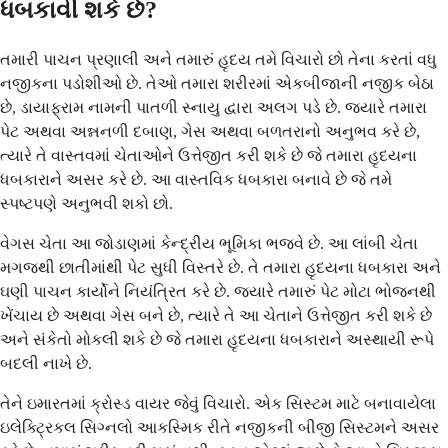
ધબકાવી શકે છે?
તમારી પાચન પ્રણાલી અને તમારું હૃદય તમે વિચારો છો તેના કરતાં વધુ
નજીકના પડોશીઓ છે. તેઓ તમારા શરીરમાં એકબીજાની નજીક બેઠા
છે, ડાયાફ્રામ નામની પાતળી સ્નાયુ દ્વારા અલગ પડે છે. જ્યારે તમારા
પેટ અથવા અન્નનળી દબાણ, ગેસ અથવા બળતરાનો અનુભવ કરે છે,
ત્યારે તે વાસ્તવમાં ચેતાઓને ઉત્તેજીત કરી શકે છે જે તમારા હૃદયના
ધબકારાને અસર કરે છે. આ વાસ્તવિક ધબકારા બનાવે છે જે તમે
સ્પષ્ટપણે અનુભવી શકો છો.
વેગસ ચેતા આ જોડાણમાં કેન્દ્રીય ભૂમિકા ભજવે છે. આ લાંબી ચેતા
મગજથી છાતીમાંથી પેટ સુધી વિસ્તરે છે. તે તમારા હૃદયના ધબકારા અને
ઘણી પાચન કાર્યોને નિયંત્રિત કરે છે. જ્યારે તમારું પેટ મોટા ભોજનથી
ખેંચાય છે અથવા ગેસ બને છે, ત્યારે તે આ ચેતાને ઉત્તેજીત કરી શકે છે
અને સંકેતો મોકલી શકે છે જે તમારા હૃદયના ધબકારાને અસ્થાયી રૂપે
બદલી નાખે છે.
તેને ઇમારતમાં ક્રોસ્ડ વાયર જેવું વિચારો. એક સિસ્ટમ માટે બનાવાયેલા
ઇલેક્ટ્રિકલ સિગ્નલો આકસ્મિક રીતે નજીકની બીજી સિસ્ટમને અસર