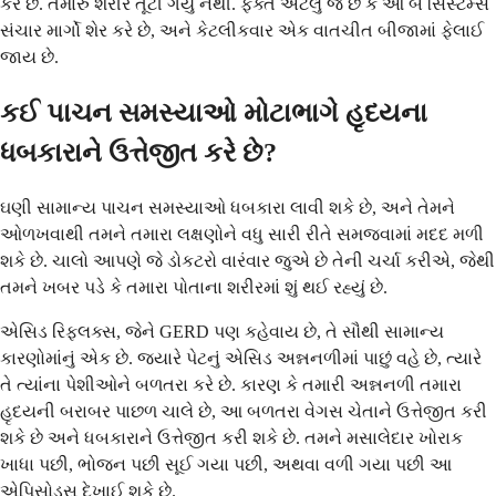
કરે છે. તમારું શરીર તૂટી ગયું નથી. ફક્ત એટલું જ છે કે આ બે સિસ્ટમ્સ
સંચાર માર્ગો શેર કરે છે, અને કેટલીકવાર એક વાતચીત બીજામાં ફેલાઈ
જાય છે.
કઈ પાચન સમસ્યાઓ મોટાભાગે હૃદયના
ધબકારાને ઉત્તેજીત કરે છે?
ઘણી સામાન્ય પાચન સમસ્યાઓ ધબકારા લાવી શકે છે, અને તેમને
ઓળખવાથી તમને તમારા લક્ષણોને વધુ સારી રીતે સમજવામાં મદદ મળી
શકે છે. ચાલો આપણે જે ડોકટરો વારંવાર જુએ છે તેની ચર્ચા કરીએ, જેથી
તમને ખબર પડે કે તમારા પોતાના શરીરમાં શું થઈ રહ્યું છે.
એસિડ રિફ્લક્સ, જેને GERD પણ કહેવાય છે, તે સૌથી સામાન્ય
કારણોમાંનું એક છે. જ્યારે પેટનું એસિડ અન્નનળીમાં પાછું વહે છે, ત્યારે
તે ત્યાંના પેશીઓને બળતરા કરે છે. કારણ કે તમારી અન્નનળી તમારા
હૃદયની બરાબર પાછળ ચાલે છે, આ બળતરા વેગસ ચેતાને ઉત્તેજીત કરી
શકે છે અને ધબકારાને ઉત્તેજીત કરી શકે છે. તમને મસાલેદાર ખોરાક
ખાધા પછી, ભોજન પછી સૂઈ ગયા પછી, અથવા વળી ગયા પછી આ
એપિસોડ્સ દેખાઈ શકે છે.