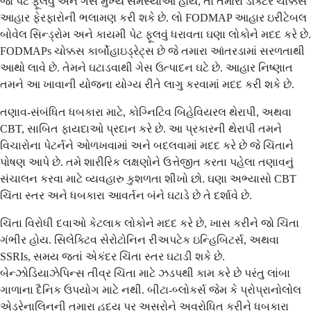
જો પેટ ફૂલવું અને ગેસ મુખ્ય સમસ્યાઓ હોય, તો તમારા ડૉક્ટર ચોક્કસ
આહાર ફેરફારોની ભલામણ કરી શકે છે. લો FODMAP આહાર ઇરીટેબલ
બોવેલ સિન્ડ્રોમ અને કાયમી પેટ ફૂલવું ધરાવતા ઘણા લોકોને મદદ કરે છે.
FODMAPs ચોક્કસ કાર્બોહાઇડ્રેટ્સ છે જે તમારા આંતરડામાં સરળતાથી
આથો લાવે છે. તેમને ઘટાડવાથી ગેસ ઉત્પાદન ઘટે છે. આહાર નિષ્ણાત
તમને આ ખાવાની યોજના યોગ્ય રીતે લાગુ કરવામાં મદદ કરી શકે છે.
તણાવ-સંબંધિત ધબકારા માટે, કોગ્નિટિવ બિહેવિયરલ થેરાપી, અથવા
CBT, સાબિત ફાયદાઓ પ્રદાન કરે છે. આ પ્રકારની થેરાપી તમને
વિચારોના પેટર્નને ઓળખવામાં અને બદલવામાં મદદ કરે છે જે ચિંતાને
પોષણ આપે છે. તમે શારીરિક લક્ષણોને ઉત્તેજીત કરતા પહેલા તણાવનું
સંચાલન કરવા માટે વ્યવહારુ કુશળતા શીખો છો. ઘણા અભ્યાસો CBT
ચિંતા સ્તર અને ધબકારા આવર્તન બંને ઘટાડે છે તે દર્શાવે છે.
ચિંતા વિરોધી દવાઓ કેટલાક લોકોને મદદ કરે છે, ખાસ કરીને જો ચિંતા
ગંભીર હોય. સિલેક્ટિવ સેરોટોનિન રીઅપટેક ઇન્હિબિટર્સ, અથવા
SSRIs, સમય જતાં એકંદર ચિંતા સ્તર ઘટાડી શકે છે.
બેન્ઝોડિયાઝેપિન્સ તીવ્ર ચિંતા માટે ઝડપથી કામ કરે છે પરંતુ લાંબા
ગાળાના દૈનિક ઉપયોગ માટે નથી. બીટા-બ્લોકર્સ જેમ કે પ્રોપ્રાનોલોલ
એડ્રેનાલિનની તમારા હૃદય પર અસરોને અવરોધિત કરીને ધબકારા