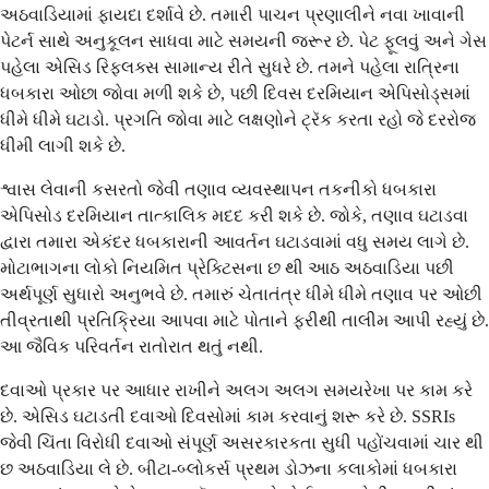
અઠવાડિયામાં ફાયદા દર્શાવે છે. તમારી પાચન પ્રણાલીને નવા ખાવાની
પેટર્ન સાથે અનુકૂલન સાધવા માટે સમયની જરૂર છે. પેટ ફૂલવું અને ગેસ
પહેલા એસિડ રિફ્લક્સ સામાન્ય રીતે સુધરે છે. તમને પહેલા રાત્રિના
ધબકારા ઓછા જોવા મળી શકે છે, પછી દિવસ દરમિયાન એપિસોડ્સમાં
ધીમે ધીમે ઘટાડો. પ્રગતિ જોવા માટે લક્ષણોને ટ્રૅક કરતા રહો જે દરરોજ
ધીમી લાગી શકે છે.
શ્વાસ લેવાની કસરતો જેવી તણાવ વ્યવસ્થાપન તકનીકો ધબકારા
એપિસોડ દરમિયાન તાત્કાલિક મદદ કરી શકે છે. જોકે, તણાવ ઘટાડવા
દ્વારા તમારા એકંદર ધબકારાની આવર્તન ઘટાડવામાં વધુ સમય લાગે છે.
મોટાભાગના લોકો નિયમિત પ્રેક્ટિસના છ થી આઠ અઠવાડિયા પછી
અર્થપૂર્ણ સુધારો અનુભવે છે. તમારું ચેતાતંત્ર ધીમે ધીમે તણાવ પર ઓછી
તીવ્રતાથી પ્રતિક્રિયા આપવા માટે પોતાને ફરીથી તાલીમ આપી રહ્યું છે.
આ જૈવિક પરિવર્તન રાતોરાત થતું નથી.
દવાઓ પ્રકાર પર આધાર રાખીને અલગ અલગ સમયરેખા પર કામ કરે
છે. એસિડ ઘટાડતી દવાઓ દિવસોમાં કામ કરવાનું શરૂ કરે છે. SSRIs
જેવી ચિંતા વિરોધી દવાઓ સંપૂર્ણ અસરકારકતા સુધી પહોંચવામાં ચાર થી
છ અઠવાડિયા લે છે. બીટા-બ્લોકર્સ પ્રથમ ડોઝના કલાકોમાં ધબકારા