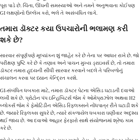
પૂરા પાડે છે. ચિંતા, ઊંઘની સમસ્યાઓ અને તમને અનુભવાતા કોઈપણ
GI લક્ષણોનો ઉલ્લેખ કરો, ભલે તે અસંબંધિત લાગે.
તમારા ડૉક્ટર કયા ઉપચારોની ભલામણ કરી
શકે છે?
સારવાર સંપૂર્ણપણે મૂલ્યાંકન શું જાહેર કરે છે તેના પર આધાર રાખે છે. જો
પરીક્ષણ પુષ્ટિ કરે છે કે તણાવ અને પાચન મુખ્ય ડ્રાઇવર્સ છે, તો તમારા
ડૉક્ટર તમારા હૃદયની સીધી સારવાર કરવાને બદલે તે પરિબળોનું
સંચાલન કરવા પર ધ્યાન કેન્દ્રિત કરશે.
GI-સંબંધિત ધબકારા માટે, તમારા ડૉક્ટર પેટના એસિડ ઘટાડતી દવાઓ
લખી શકે છે. પ્રોટોન પંપ ઇન્હિબિટર્સ જેમ કે ઓમેપ્રાઝોલ અથવા H2
બ્લોકર્સ જેમ કે ફેમોટિડીન એસિડ રિફ્લક્સને નોંધપાત્ર રીતે ઘટાડી શકે
છે. જ્યારે રિફ્લક્સ સુધરે છે, ત્યારે સંકળાયેલ ધબકારા ઘણીવાર અદૃશ્ય
થઈ જાય છે. આ દવાઓ આહાર ફેરફારો સાથે સંયોજનમાં શ્રેષ્ઠ કામ
કરે છે.