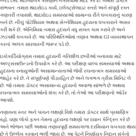
બ્લડ ટેસ્ટ મેટાબોલિક કારણોને નકારવામાં મદદ કરે છે. તમારા ડૉક્ટર
સંભવતઃ તમારા થાઇરોઇડ કાર્ય, ઇલેક્ટ્રોલાઇટ સ્તરો અને સંપૂર્ણ રક્ત
ગણતરી તપાસશે. થાઇરોઇડ સમસ્યાઓ સામાન્ય રીતે ધબકારાનું કારણ
બને છે. નીચું પોટેશિયમ અથવા મેગ્નેશિયમ હૃદયના ધબકારાને અસર
કરી શકે છે. એનિમિયા તમારા હૃદયને વધુ સખત કામ કરાવે છે અને
ઝડપથી ધબકાવે છે. આ પરિસ્થિતિઓમાં તણાવ અથવા GI વ્યવસ્થાપન
કરતાં અલગ સારવારની જરૂર પડે છે.
ઇકોકાર્ડિયોગ્રામ તમારા હૃદયની ગતિશીલ છબીઓ બનાવવા માટે
અલ્ટ્રાસાઉન્ડનો ઉપયોગ કરે છે. આ પરીક્ષણ વાલ્વ સમસ્યાઓ અથવા
હૃદયના સ્નાયુઓની અસામાન્યતાઓ જેવી રચનાત્મક સમસ્યાઓ
જાહેર કરે છે. તે સંપૂર્ણપણે પીડારહિત છે અને લગભગ ત્રીસ મિનિટ લે
છે. જો તમારા ડૉક્ટર અસામાન્ય હૃદયનો અવાજ સાંભળે છે અથવા
રચનાત્મક સમસ્યાઓનો શંકા કરે છે, તો તેઓ આ પરીક્ષણનો ઓર્ડર
આપશે.
તણાવના સ્તર અને પાચન લક્ષણો વિશે તમારા ડૉક્ટર સાથે પ્રમાણિક
રહો. ઘણા લોકો ફક્ત તેમના હૃદયના લક્ષણો પર ધ્યાન કેન્દ્રિત કરે છે
અને ભોજન પછી અથવા તણાવપૂર્ણ સમયગાળા દરમિયાન ધબકારા થાય
છે તે ઉલ્લેખ કરવાનું ભૂલી જાય છે. આ પેટર્ન નિર્ણાયક નિદાન સંકેતો