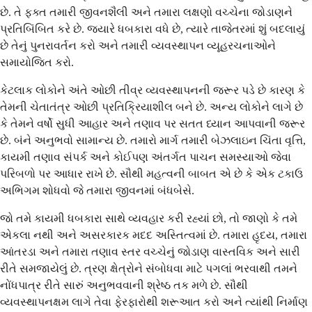
છે. તે ફક્ત તમારી જીવનશૈલી અને તમારા લક્ષણો વચ્ચેના જોડાણને
પ્રતિબિંબિત કરે છે. જ્યારે ધબકારા વધે છે, ત્યારે તાજેતરમાં શું બદલાયું
છે તેનું પુનરાવર્તન કરો અને તમારી વ્યવસ્થાપન વ્યૂહરચનાઓને
સમાયોજિત કરો.
કેટલાક લોકોને અંતે ઓછી તીવ્ર વ્યવસ્થાપનની જરૂર પડે છે કારણ કે
તેમની ચેતાતંત્ર ઓછી પ્રતિક્રિયાશીલ બને છે. અન્ય લોકોને લાગે છે
કે તેમને વર્ષો સુધી આહાર અને તણાવ પર સતત ધ્યાન આપવાની જરૂર
છે. બંને અનુભવો સામાન્ય છે. તમારો માર્ગ તમારી બેઝલાઇન ચિંતા વૃત્તિ,
કાયમી તણાવ સંપર્ક અને કોઈપણ અંતર્ગત પાચન સમસ્યાઓ જેવા
પરિબળો પર આધાર રાખે છે. સૌથી મહત્વની બાબત એ છે કે એક ટકાઉ
અભિગમ શોધવો જે તમારા જીવનમાં બંધબેસે.
જો તમે કાયમી ધબકારા સાથે વ્યવહાર કરી રહ્યાં છો, તો જાણો કે તમે
એકલા નથી અને અસરકારક મદદ અસ્તિત્વમાં છે. તમારા હૃદય, તમારા
આંતરડા અને તમારા તણાવ સ્તર વચ્ચેનું જોડાણ વાસ્તવિક અને સારી
રીતે સમજાયેલું છે. ત્રણ ક્ષેત્રોને સંબોધવા માટે પગલાં ભરવાથી તમને
નોંધપાત્ર રીતે સારું અનુભવવાની શ્રેષ્ઠ તક મળે છે. સૌથી
વ્યવસ્થાપનક્ષમ લાગે તેવા ફેરફારોથી શરૂઆત કરો અને ત્યાંથી નિર્માણ