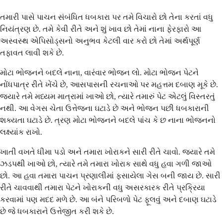
તમારી પાસે પાચન સંબંધિત ધબકારા પર તમે વિચારો છો તેના કરતાં વધુ
નિયંત્રણ છે. તમે કેવી રીતે અને શું ખાવ છો તેમાં નાના ફેરફારો આ
અસ્વસ્થ એપિસોડ્સનો અનુભવ કેટલી વાર કરો છો તેમાં અર્થપૂર્ણ
તફાવત લાવી શકે છે.
મોટા ભોજનને બદલે નાના, વારંવાર ભોજન લો. મોટા ભોજન પેટને
નોંધપાત્ર રીતે ખેંચે છે, આસપાસની રચનાઓ પર મહત્તમ દબાણ મૂકે છે.
જ્યારે તમે મધ્યમ માત્રામાં ખાઓ છો, ત્યારે તમારું પેટ એટલું વિસ્તરતું
નથી. આ વેગસ ચેતા ઉત્તેજના ઘટાડે છે અને ભોજન પછી ધબકારાની
શક્યતા ઘટાડે છે. ત્રણ મોટા ભોજનને બદલે પાંચ કે છ નાના ભોજનનો
લક્ષ્યાંક રાખો.
ખાતી વખતે ધીમા પડો અને તમારા ખોરાકને સારી રીતે ચાવો. જ્યારે તમે
ઝડપથી ખાઓ છો, ત્યારે તમે તમારા ખોરાક સાથે વધુ હવા ગળી જાઓ
છો. આ હવા તમારા પાચન પ્રણાલીમાં ફસાયેલા ગેસ બની જાય છે. સારી
રીતે ચાવવાથી તમારા પેટને ખોરાકની વધુ અસરકારક રીતે પ્રક્રિયા
કરવામાં પણ મદદ મળે છે. આ બંને પરિબળો પેટ ફૂલવું અને દબાણ ઘટાડે
છે જે ધબકારાને ઉત્તેજીત કરી શકે છે.