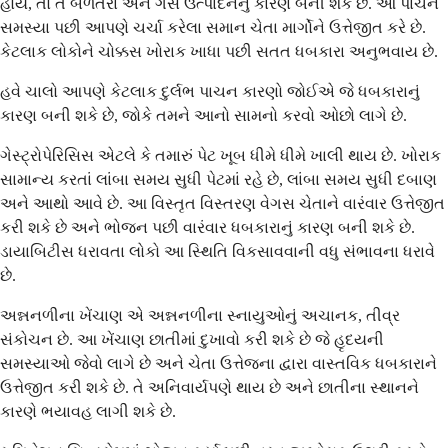
હોય, તો તે બળતરા અને ગેસ ઉત્પાદનનું કારણ બની શકે છે. આ પાચન
સમસ્યા પછી આપણે ચર્ચા કરેલા સમાન ચેતા માર્ગોને ઉત્તેજીત કરે છે.
કેટલાક લોકોને ચોક્કસ ખોરાક ખાધા પછી સતત ધબકારા અનુભવાય છે.
હવે ચાલો આપણે કેટલાક દુર્લભ પાચન કારણો જોઈએ જે ધબકારાનું
કારણ બની શકે છે, જોકે તમને આનો સામનો કરવો ઓછો લાગે છે.
ગેસ્ટ્રોપેરિસિસ એટલે કે તમારું પેટ ખૂબ ધીમે ધીમે ખાલી થાય છે. ખોરાક
સામાન્ય કરતાં લાંબા સમય સુધી પેટમાં રહે છે, લાંબા સમય સુધી દબાણ
અને આથો આવે છે. આ વિસ્તૃત વિસ્તરણ વેગસ ચેતાને વારંવાર ઉત્તેજીત
કરી શકે છે અને ભોજન પછી વારંવાર ધબકારાનું કારણ બની શકે છે.
ડાયાબિટીસ ધરાવતા લોકો આ સ્થિતિ વિકસાવવાની વધુ સંભાવના ધરાવે
છે.
અન્નનળીના ખેંચાણ એ અન્નનળીના સ્નાયુઓનું અચાનક, તીવ્ર
સંકોચન છે. આ ખેંચાણ છાતીમાં દુખાવો કરી શકે છે જે હૃદયની
સમસ્યાઓ જેવો લાગે છે અને ચેતા ઉત્તેજના દ્વારા વાસ્તવિક ધબકારાને
ઉત્તેજીત કરી શકે છે. તે અનિવાર્યપણે થાય છે અને છાતીના સ્થાનને
કારણે ભયાવહ લાગી શકે છે.