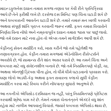
માઇન્ડફુલનેસ ધ્યાન તમારા મગજ તણાવ પર કેવી રીતે પ્રતિક્રિયા
આપે છે તેને ફરીથી લખે છે. દરરોજ દસ મિનિટ પણ ચિંતા ઘટાડી શકે છે
અને ધબકારાની આવર્તન ઘટાડી શકે છે. તમારે તમારું મન ખાલી કરવાની
અથવા સંપૂર્ણ શાંતિ પ્રાપ્ત કરવાની જરૂર નથી. ફક્ત તમારા વિચારોને
નિર્ણય વિના નોંધો અને નમ્રતાપૂર્વક ધ્યાન તમારા શ્વાસ પર પાછું લાવો.
જો તમે ધ્યાન માટે નવા હોવ તો એપ્સ તમને માર્ગદર્શન આપી શકે છે.
કેફીનનું સેવન મર્યાદિત કરો, ખાસ કરીને જો તમે પહેલેથી જ
તણાવગ્રસ્ત હોવ. કેફીન તમારા મગજમાં એડેનોસિન રીસેપ્ટર્સને
અવરોધે છે, જે સામાન્ય રીતે શાંત અસર ધરાવે છે. આ તમને ચિંતા અને
ધબકારા માટે વધુ સંવેદનશીલ બનાવે છે. જો તમે નિયમિતપણે કોફી, ચા,
અથવા એનર્જી ડ્રિંક્સ પીતા હોવ, તો ધીમે ધીમે ઘટાડવાનો પ્રયાસ કરો.
ઘણા લોકો અડધી-કેફ અથવા ફક્ત સવારના કલાકો સુધી કેફીન
મર્યાદિત કરવા માટે સ્વિચ કરીને નોંધપાત્ર સુધારો અનુભવે છે.
આ તકનીકો એપિસોડ દરમિયાન જ નહીં, પરંતુ નિયમિતપણે પ્રેક્ટિસ
કરવાથી શ્રેષ્ઠ કામ કરે છે. તેમને તમારા ચેતાતંત્રને એકંદરે વધુ શાંત
રહેવા માટે તાલીમ આપવાનું વિચારો. જ્યારે ધબકારા એપિસોડ થાય છે,