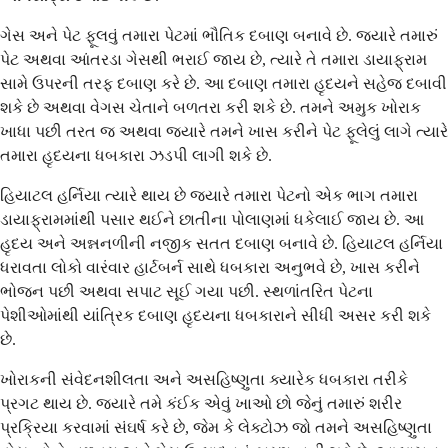
ગેસ અને પેટ ફૂલવું તમારા પેટમાં ભૌતિક દબાણ બનાવે છે. જ્યારે તમારું
પેટ અથવા આંતરડા ગેસથી ભરાઈ જાય છે, ત્યારે તે તમારા ડાયાફ્રામ
સામે ઉપરની તરફ દબાણ કરે છે. આ દબાણ તમારા હૃદયને સહેજ દબાવી
શકે છે અથવા વેગસ ચેતાને બળતરા કરી શકે છે. તમને અમુક ખોરાક
ખાધા પછી તરત જ અથવા જ્યારે તમને ખાસ કરીને પેટ ફૂલેલું લાગે ત્યારે
તમારા હૃદયના ધબકારા ઝડપી લાગી શકે છે.
હિયાટલ હર્નિયા ત્યારે થાય છે જ્યારે તમારા પેટનો એક ભાગ તમારા
ડાયાફ્રામમાંથી પસાર થઈને છાતીના પોલાણમાં ધકેલાઈ જાય છે. આ
હૃદય અને અન્નનળીની નજીક સતત દબાણ બનાવે છે. હિયાટલ હર્નિયા
ધરાવતા લોકો વારંવાર હાર્ટબર્ન સાથે ધબકારા અનુભવે છે, ખાસ કરીને
ભોજન પછી અથવા સપાટ સૂઈ ગયા પછી. સ્થળાંતરિત પેટના
પેશીઓમાંથી યાંત્રિક દબાણ હૃદયના ધબકારાને સીધી અસર કરી શકે
છે.
ખોરાકની સંવેદનશીલતા અને અસહિષ્ણુતા ક્યારેક ધબકારા તરીકે
પ્રગટ થાય છે. જ્યારે તમે કંઈક એવું ખાઓ છો જેનું તમારું શરીર
પ્રક્રિયા કરવામાં સંઘર્ષ કરે છે, જેમ કે લેક્ટોઝ જો તમને અસહિષ્ણુતા