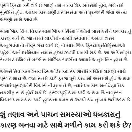
પ્રતિક્રિયા કરી શકે છે જાણે તમે તાત્કાલિક ખતરામાં હોવ, ભલે તમે
સુરક્ષિત હોવ. આ ધબકારા ઘણીવાર પરસેવો અને ધ્રુજારી જેવા અન્ય
લક્ષણો સાથે આવે છે.
સામાજિક ચિંતા વિકાર સામાજિક પરિસ્થિતિઓમાં ખાસ કરીને ધબકારાનું
કારણ બને છે. જો તમને લોકોમાં ન્યાયી ઠેરવવામાં અથવા શરમ
અનુભવવાનો તીવ્ર ભય લાગે છે, તો સામાજિક ક્રિયાપ્રતિક્રિયાઓ
પહેલાં અને દરમિયાન તમારું હૃદય ઝડપી ધબકી શકે છે. આ એપિસોડ્સ
રેન્ડમ ટાઇમિંગને બદલે સામાજિક સંદર્ભના આધારે અનુમાનિત હોય છે.
ઓબ્સેસિવ-કમ્પલ્સિવ ડિસઓર્ડર ક્યારેક શારીરિક ચિંતા લક્ષણો સાથે
પ્રગટ થાય છે. જ્યારે તમે કોઈ ફરજ પૂરી કરવામાં અસમર્થ હોવ અથવા
જ્યારે ઘૂસણખોરી વિચારો તીવ્ર બને છે, ત્યારે ધબકારા મનોવૈજ્ઞાનિક
તકલીફ સાથે હોઈ શકે છે. ફરજ પૂર્ણ થયા પછી અથવા ચિંતાગ્રસ્ત
વિચાર પસાર થયા પછી હૃદયના ધબકારા ઝડપી થવાનું બંધ થઈ જાય છે.
શું તણાવ અને પાચન સમસ્યાઓ ધબકારાનું
કારણ બનવા માટે સાથે મળીને કામ કરી શકે છે?