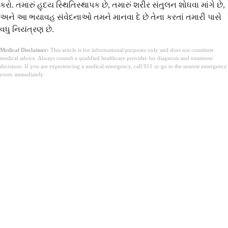
કરો. તમારું હૃદય સ્થિતિસ્થાપક છે, તમારું શરીર સંતુલન શોધવા માંગે છે,
અને આ ભયાવહ સંવેદનાઓ તમને માનવા દે છે તેના કરતાં તમારી પાસે
વધુ નિયંત્રણ છે.
Medical Disclaimer:
This article is for informational purposes only and does not constitute
medical advice. Always consult a qualified healthcare provider for diagnosis and treatment
decisions. If you are experiencing a medical emergency, call 911 or go to the nearest emergency
room immediately.