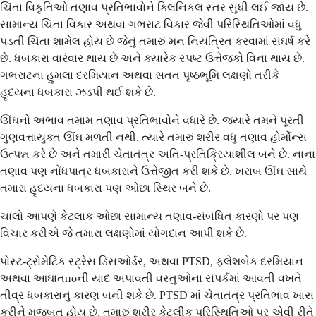
ચિંતા વિકૃતિઓ તણાવ પ્રતિભાવોને ક્લિનિકલ સ્તર સુધી લઈ જાય છે.
સામાન્ય ચિંતા વિકાર અથવા ગભરાટ વિકાર જેવી પરિસ્થિતિઓમાં વધુ
પડતી ચિંતા શામેલ હોય છે જેનું તમારું મન નિયંત્રિત કરવામાં સંઘર્ષ કરે
છે. ધબકારા વારંવાર થાય છે અને ક્યારેક સ્પષ્ટ ઉત્તેજકો વિના થાય છે.
ગભરાટના હુમલા દરમિયાન અથવા સતત પૃષ્ઠભૂમિ લક્ષણો તરીકે
હૃદયના ધબકારા ઝડપી થઈ શકે છે.
ઊંઘનો અભાવ તમામ તણાવ પ્રતિભાવોને વધારે છે. જ્યારે તમને પૂરતી
ગુણવત્તાયુક્ત ઊંઘ મળતી નથી, ત્યારે તમારું શરીર વધુ તણાવ હોર્મોન્સ
ઉત્પન્ન કરે છે અને તમારી ચેતાતંત્ર અતિ-પ્રતિક્રિયાશીલ બને છે. નાના
તણાવ પણ નોંધપાત્ર ધબકારાને ઉત્તેજીત કરી શકે છે. ખરાબ ઊંઘ સાથે
તમારા હૃદયના ધબકારા પણ ઓછા સ્થિર બને છે.
ચાલો આપણે કેટલાક ઓછા સામાન્ય તણાવ-સંબંધિત કારણો પર પણ
વિચાર કરીએ જે તમારા લક્ષણોમાં યોગદાન આપી શકે છે.
પોસ્ટ-ટ્રોમેટિક સ્ટ્રેસ ડિસઓર્ડર, અથવા PTSD, ફ્લેશબેક દરમિયાન
અથવા આઘાતпоની યાદ અપાવતી વસ્તુઓના સંપર્કમાં આવતી વખતે
તીવ્ર ધબકારાનું કારણ બની શકે છે. PTSD માં ચેતાતંત્ર પ્રતિભાવ ખાસ
કરીને મજબૂત હોય છે. તમારું શરીર કેટલીક પરિસ્થિતિઓ પર એવી રીતે