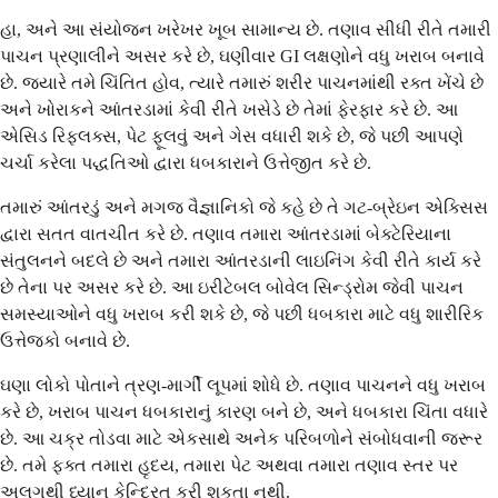
હા, અને આ સંયોજન ખરેખર ખૂબ સામાન્ય છે. તણાવ સીધી રીતે તમારી
પાચન પ્રણાલીને અસર કરે છે, ઘણીવાર GI લક્ષણોને વધુ ખરાબ બનાવે
છે. જ્યારે તમે ચિંતિત હોવ, ત્યારે તમારું શરીર પાચનમાંથી રક્ત ખેંચે છે
અને ખોરાકને આંતરડામાં કેવી રીતે ખસેડે છે તેમાં ફેરફાર કરે છે. આ
એસિડ રિફ્લક્સ, પેટ ફૂલવું અને ગેસ વધારી શકે છે, જે પછી આપણે
ચર્ચા કરેલા પદ્ધતિઓ દ્વારા ધબકારાને ઉત્તેજીત કરે છે.
તમારું આંતરડું અને મગજ વૈજ્ઞાનિકો જે કહે છે તે ગટ-બ્રેઇન એક્સિસ
દ્વારા સતત વાતચીત કરે છે. તણાવ તમારા આંતરડામાં બેક્ટેરિયાના
સંતુલનને બદલે છે અને તમારા આંતરડાની લાઇનિંગ કેવી રીતે કાર્ય કરે
છે તેના પર અસર કરે છે. આ ઇરીટેબલ બોવેલ સિન્ડ્રોમ જેવી પાચન
સમસ્યાઓને વધુ ખરાબ કરી શકે છે, જે પછી ધબકારા માટે વધુ શારીરિક
ઉત્તેજકો બનાવે છે.
ઘણા લોકો પોતાને ત્રણ-માર્ગી લૂપમાં શોધે છે. તણાવ પાચનને વધુ ખરાબ
કરે છે, ખરાબ પાચન ધબકારાનું કારણ બને છે, અને ધબકારા ચિંતા વધારે
છે. આ ચક્ર તોડવા માટે એકસાથે અનેક પરિબળોને સંબોધવાની જરૂર
છે. તમે ફક્ત તમારા હૃદય, તમારા પેટ અથવા તમારા તણાવ સ્તર પર
અલગથી ધ્યાન કેન્દ્રિત કરી શકતા નથી.