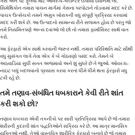
ગેસ અને પેટ ફૂલવા માટે ઓવર-ધ-કાઉન્ટર ઉપાયો ધ્યાનમાં લો.
સિમેથિકોન તમારા પાચન માર્ગમાં ગેસના પરપોટાને તોડવામાં મદદ કરે છે.
પાચક ઉત્સેચકો તમને અમુક ખોરાકની વધુ સંપૂર્ણ પ્રક્રિયા કરવામાં
મદદ કરી શકે છે. આ ઉત્પાદનો સામાન્ય રીતે સલામત હોય છે પરંતુ જો
તમે નિયમિતપણે અન્ય દવાઓ લો છો તો તમારા ફાર્માસિસ્ટ સાથે વાત
કરો.
આ ફેરફારો એક સાથે કરવાની જરૂર નથી. તમારા પરિસ્થિતિ માટે સૌથી
વધુ સુસંગત લાગે તેવા એક કે બે ગોઠવણો પસંદ કરો. તેમને બે
અઠવાડિયા સુધી સતત અજમાવો અને શું સુધરે છે તે જુઓ. ઓવર-ધ-
નાઇટ બધું બદલવાનો પ્રયાસ કરવા કરતાં ધીમે ધીમે થતા ફેરફારો વધુ
ટકી રહે છે.
તમે તણાવ-સંબંધિત ધબકારાને કેવી રીતે શાંત
કરી શકો છો?
તણાવ ધબકારા એવી તકનીકો પર સારી પ્રતિક્રિયા આપે છે જે તમારા
શરીરની કુદરતી શાંત પદ્ધતિઓને સક્રિય કરે છે. આ માત્ર માનસિક
યુક્તિઓ નથી. તેઓ વાસ્તવિક શારીરિક ફેરફારો બનાવે છે જે તમારા