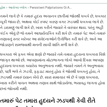
હોમ
આરોગ્ય બ્લોગ
Persistent Palpitations Gi And Stress Related Causes
તમને લાગે છે કે તમારું હૃદય અચાનક છાતીમાં જોરથી ધબકે છે, ધબકાર
ચૂકી જાય છે, અથવા કોઈ સ્પષ્ટ કારણ વગર ઝડપથી ધબકવા લાગે છે.
તે ડરામણું લાગી શકે છે, ખાસ કરીને જ્યારે તે વારંવાર થાય. પરંતુ અહીં
કંઈક એવું છે જે તમને આશ્ચર્યચકિત કરી શકે છે: તમારું પેટ અને તમારું
તણાવનું સ્તર ખરેખર આ સંવેદનાઓને ઉત્તેજિત કરી શકે છે, અને આ
જોડાણને સમજવાથી મનની સાચી શાંતિ મળી શકે છે.
ધબકારા એ ફક્ત એવા ક્ષણો છે જ્યારે તમે તમારા હૃદયના ધબકારા વિશે
જાગૃત થાઓ છો. આપણામાંના મોટાભાગના લોકો આખો દિવસ આપણા
હૃદયના ધબકારા ક્યારેય અનુભવતા નથી. જ્યારે તમને તે અનુભવાય
છે, પછી ભલે તે ઝડપી, ફફડાટ મારતું હોય કે જોરથી ધબકતું હોય, તે
ઝડપથી તમારું ધ્યાન ખેંચે છે. સારા સમાચાર એ છે કે ઘણા ધબકારા,
ખાસ કરીને પાચન અથવા તણાવ સાથે જોડાયેલા, ભયાવહ લાગતા હોવા
છતાં જોખમી નથી.
તમારું પેટ તમારા હૃદયને ઝડપથી કેવી રીતે