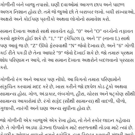
ગોળીની બંને બાજુ તપાસો. ઘણી દવાઓમાં આગળ છાપ અને પાછળ
અલગ નિશાન હોય છે. તમે જે જુઓ છો તે બરાબર લખો. બધી સંખ્યાઓ,
અક્ષરો અને કોઈપણ પ્રતીકો અથવા લોગોનો સમાવેશ કરો.
સમાન દેખાતા અક્ષરો સાથે સાવચેત રહો. "0" અને "O" વચ્ચેનો તફાવત
કરવો મુશ્કેલ હોઈ શકે છે. "1," "I" (કેપિટલ i), અને "l" (નાના L) સાથે
પણ આવું જ છે. "Z" ઊંધો ફેરવવાથી "N" જેવો દેખાય છે, અને "6" ગોળી
કઈ રીતે પકડી છે તેના આધારે "9" જેવો દેખાઈ શકે છે. જો તમારું પ્રથમ
શોધ પરિણામ ન આપે, તો આ સમાન દેખાતા અક્ષરોને બદલવાનો પ્રયાસ
કરો.
ગોળીનો રંગ અને આકાર પણ નોંધો. આ વિગતો તમારા પરિણામોને
સંકુચિત કરવામાં મદદ કરે છે, ખાસ કરીને જો છાપેલ કોડ ટૂંકો અથવા
સામાન્ય હોય. ગોળ, અંડાકાર, લંબગોળ, હીરા, ચોરસ અને ષટ્કોણ સૌથી
સામાન્ય આકારોમાં છે. રંગો સફેદ (સૌથી સામાન્ય) થી વાદળી, પીળો,
ગુલાબી, નારંગી અને ઘણા અન્ય સુધીના હોય છે.
જો ગોળીની એક બાજુએ એક રેખા હોય, તો તેને સ્કોર લાઇન કહેવાય
છે. તે ગોળીને અડધા ડોઝના ઉપયોગ માટે સરળતાથી તોડવા માટે ત્યાં છે.
કેટલીક ઓળખ સાધનો તમને સ્કોરિંગ દ્વારા ફિલ્ટર કરવાની મંજૂરી આપે