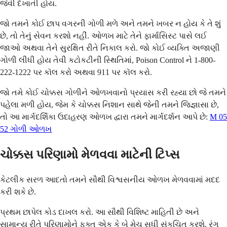
જેવી દેખાતી હોય.
જો તમને કોઈ છાપ વગરની ગોળી મળે અને તમને ખબર ન હોય કે તે શું
છે, તો તેનું સેવન કરશો નહીં. ઓળખ માટે તેને ફાર્માસિસ્ટ પાસે લઈ
જાઓ અથવા તેને સુરક્ષિત રીતે નિકાલ કરો. જો કોઈ વ્યક્તિ અજાણી
ગોળી લીધી હોય તેવી કટોકટીની સ્થિતિમાં, Poison Control ને 1-800-
222-1222 પર કૉલ કરો અથવા 911 પર કૉલ કરો.
જો તમે કોઈ ચોક્કસ ગોળીને ઓળખવાનો પ્રયાસ કરી રહ્યા છો જે તમને
પહેલા મળી હોય, જેમ કે ચોક્કસ નિશાન સાથે જેની તમને જિજ્ઞાસા છે,
તો આ માર્ગદર્શિકા ઉદાહરણ ઓળખ દ્વારા તમને માર્ગદર્શન આપે છે:
M 05
52 ગોળી ઓળખ
ચોક્કસ પરિણામો મેળવવા માટેની ટિપ્સ
કેટલીક સરળ આદતો તમને સૌથી વિશ્વસનીય ઓળખ મેળવવામાં મદદ
કરી શકે છે.
પ્રથમ છાપેલ કોડ દાખલ કરો. આ સૌથી વિશિષ્ટ માહિતી છે અને
સામાન્ય રીતે પરિણામોને ફક્ત એક કે બે મેચ સુધી સંકુચિત કરશે. રંગ