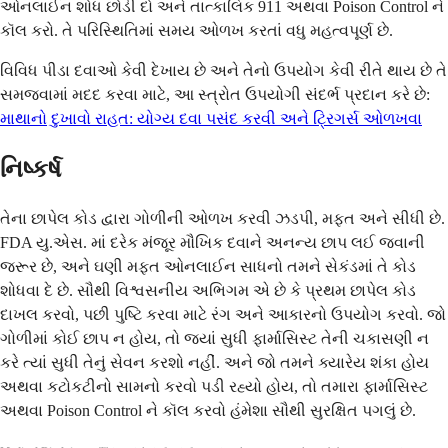
ઓનલાઈન શોધ છોડી દો અને તાત્કાલિક 911 અથવા Poison Control ને
કૉલ કરો. તે પરિસ્થિતિમાં સમય ઓળખ કરતાં વધુ મહત્વપૂર્ણ છે.
વિવિધ પીડા દવાઓ કેવી દેખાય છે અને તેનો ઉપયોગ કેવી રીતે થાય છે તે
સમજવામાં મદદ કરવા માટે, આ સ્ત્રોત ઉપયોગી સંદર્ભ પ્રદાન કરે છે:
માથાનો દુખાવો રાહત: યોગ્ય દવા પસંદ કરવી અને ટ્રિગર્સ ઓળખવા
નિષ્કર્ષ
તેના છાપેલ કોડ દ્વારા ગોળીની ઓળખ કરવી ઝડપી, મફત અને સીધી છે.
FDA યુ.એસ. માં દરેક મંજૂર મૌખિક દવાને અનન્ય છાપ લઈ જવાની
જરૂર છે, અને ઘણી મફત ઓનલાઈન સાધનો તમને સેકંડમાં તે કોડ
શોધવા દે છે. સૌથી વિશ્વસનીય અભિગમ એ છે કે પ્રથમ છાપેલ કોડ
દાખલ કરવો, પછી પુષ્ટિ કરવા માટે રંગ અને આકારનો ઉપયોગ કરવો. જો
ગોળીમાં કોઈ છાપ ન હોય, તો જ્યાં સુધી ફાર્માસિસ્ટ તેની ચકાસણી ન
કરે ત્યાં સુધી તેનું સેવન કરશો નહીં. અને જો તમને ક્યારેય શંકા હોય
અથવા કટોકટીનો સામનો કરવો પડી રહ્યો હોય, તો તમારા ફાર્માસિસ્ટ
અથવા Poison Control ને કૉલ કરવો હંમેશા સૌથી સુરક્ષિત પગલું છે.