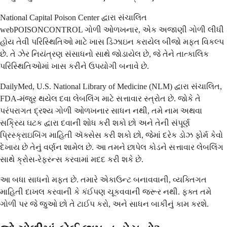
National Capital Poison Center દ્વારા સંચાલિત
webPOISONCONTROL ગોળી ઓળખનાર, એક અજાણી ગોળી લીધી
હોય તેવી પરિસ્થિતિઓ માટે ખાસ ડિઝાઇન કરાયેલ બીજો મફત વિકલ્પ
છે. તે ઝેર નિયંત્રણ સંસાધનો સાથે જોડાયેલ છે, જે તેને તાત્કાલિક
પરિસ્થિતિઓમાં ખાસ કરીને ઉપયોગી બનાવે છે.
DailyMed, U.S. National Library of Medicine (NLM) દ્વારા સંચાલિત,
FDA-મંજૂર થયેલ દવા લેબલિંગ માટે સત્તાવાર સ્ત્રોત છે. જોકે તે
પરંપરાગત દ્રશ્ય ગોળી ઓળખનાર સાધન નથી, તમે નામ અથવા
સક્રિય ઘટક દ્વારા દવાની શોધ કરી શકો છો અને તેની સંપૂર્ણ
પ્રિસ્ક્રાઇબિંગ માહિતી ઍક્સેસ કરી શકો છો, જેમાં દરેક ડોઝ ફોર્મ કેવો
દેખાય છે તેનું વર્ણન શામેલ છે. આ તમને છાપેલ કોડને સત્તાવાર લેબલિંગ
સાથે ક્રોસ-રેફરન્સ કરવામાં મદદ કરી શકે છે.
આ બધા સાધનો મફત છે. તમારે એકાઉન્ટ બનાવવાની, વ્યક્તિગત
માહિતી દાખલ કરવાની કે કંઈપણ ચૂકવવાની જરૂર નથી. ફક્ત તમે
ગોળી પર જે જુઓ છો તે ટાઈપ કરો, અને સાધન બાકીનું કામ કરશે.