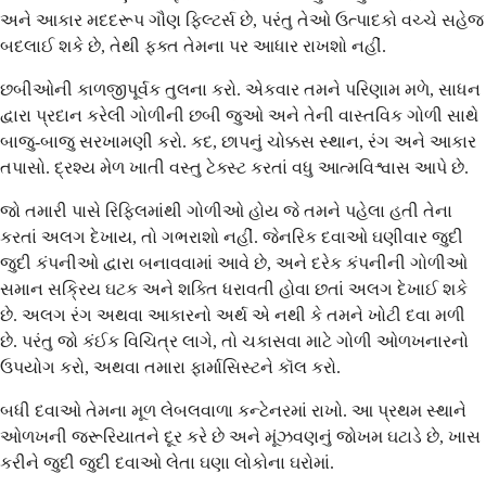
અને આકાર મદદરૂપ ગૌણ ફિલ્ટર્સ છે, પરંતુ તેઓ ઉત્પાદકો વચ્ચે સહેજ
બદલાઈ શકે છે, તેથી ફક્ત તેમના પર આધાર રાખશો નહીં.
છબીઓની કાળજીપૂર્વક તુલના કરો. એકવાર તમને પરિણામ મળે, સાધન
દ્વારા પ્રદાન કરેલી ગોળીની છબી જુઓ અને તેની વાસ્તવિક ગોળી સાથે
બાજુ-બાજુ સરખામણી કરો. કદ, છાપનું ચોક્કસ સ્થાન, રંગ અને આકાર
તપાસો. દ્રશ્ય મેળ ખાતી વસ્તુ ટેક્સ્ટ કરતાં વધુ આત્મવિશ્વાસ આપે છે.
જો તમારી પાસે રિફિલમાંથી ગોળીઓ હોય જે તમને પહેલા હતી તેના
કરતાં અલગ દેખાય, તો ગભરાશો નહીં. જેનરિક દવાઓ ઘણીવાર જુદી
જુદી કંપનીઓ દ્વારા બનાવવામાં આવે છે, અને દરેક કંપનીની ગોળીઓ
સમાન સક્રિય ઘટક અને શક્તિ ધરાવતી હોવા છતાં અલગ દેખાઈ શકે
છે. અલગ રંગ અથવા આકારનો અર્થ એ નથી કે તમને ખોટી દવા મળી
છે. પરંતુ જો કંઈક વિચિત્ર લાગે, તો ચકાસવા માટે ગોળી ઓળખનારનો
ઉપયોગ કરો, અથવા તમારા ફાર્માસિસ્ટને કૉલ કરો.
બધી દવાઓ તેમના મૂળ લેબલવાળા કન્ટેનરમાં રાખો. આ પ્રથમ સ્થાને
ઓળખની જરૂરિયાતને દૂર કરે છે અને મૂંઝવણનું જોખમ ઘટાડે છે, ખાસ
કરીને જુદી જુદી દવાઓ લેતા ઘણા લોકોના ઘરોમાં.