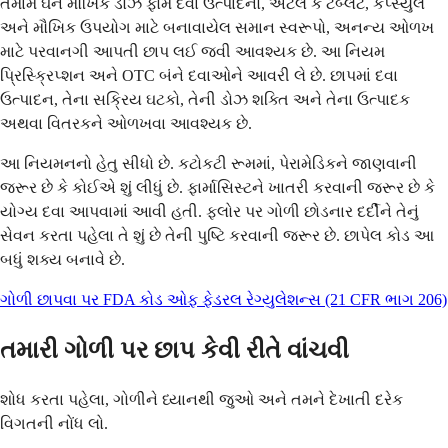
તમામ ઘન મૌખિક ડોઝ ફોર્મ દવા ઉત્પાદનો, એટલે કે ટેબ્લેટ, કેપ્સ્યુલ
અને મૌખિક ઉપયોગ માટે બનાવાયેલ સમાન સ્વરૂપો, અનન્ય ઓળખ
માટે પરવાનગી આપતી છાપ લઈ જવી આવશ્યક છે. આ નિયમ
પ્રિસ્ક્રિપ્શન અને OTC બંને દવાઓને આવરી લે છે. છાપમાં દવા
ઉત્પાદન, તેના સક્રિય ઘટકો, તેની ડોઝ શક્તિ અને તેના ઉત્પાદક
અથવા વિતરકને ઓળખવા આવશ્યક છે.
આ નિયમનનો હેતુ સીધો છે. કટોકટી રૂમમાં, પેરામેડિકને જાણવાની
જરૂર છે કે કોઈએ શું લીધું છે. ફાર્માસિસ્ટને ખાતરી કરવાની જરૂર છે કે
યોગ્ય દવા આપવામાં આવી હતી. ફ્લોર પર ગોળી છોડનાર દર્દીને તેનું
સેવન કરતા પહેલા તે શું છે તેની પુષ્ટિ કરવાની જરૂર છે. છાપેલ કોડ આ
બધું શક્ય બનાવે છે.
ગોળી છાપવા પર FDA કોડ ઓફ ફેડરલ રેગ્યુલેશન્સ (21 CFR ભાગ 206)
તમારી ગોળી પર છાપ કેવી રીતે વાંચવી
શોધ કરતા પહેલા, ગોળીને ધ્યાનથી જુઓ અને તમને દેખાતી દરેક
વિગતની નોંધ લો.