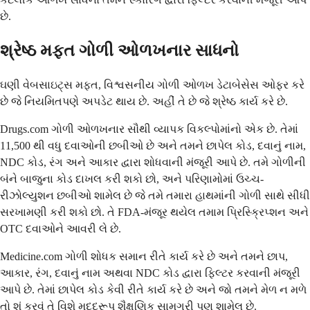
છે.
શ્રેષ્ઠ મફત ગોળી ઓળખનાર સાધનો
ઘણી વેબસાઇટ્સ મફત, વિશ્વસનીય ગોળી ઓળખ ડેટાબેસેસ ઓફર કરે
છે જે નિયમિતપણે અપડેટ થાય છે. અહીં તે છે જે શ્રેષ્ઠ કાર્ય કરે છે.
Drugs.com ગોળી ઓળખનાર સૌથી વ્યાપક વિકલ્પોમાંનો એક છે. તેમાં
11,500 થી વધુ દવાઓની છબીઓ છે અને તમને છાપેલ કોડ, દવાનું નામ,
NDC કોડ, રંગ અને આકાર દ્વારા શોધવાની મંજૂરી આપે છે. તમે ગોળીની
બંને બાજુના કોડ દાખલ કરી શકો છો, અને પરિણામોમાં ઉચ્ચ-
રીઝોલ્યુશન છબીઓ શામેલ છે જે તમે તમારા હાથમાંની ગોળી સાથે સીધી
સરખામણી કરી શકો છો. તે FDA-મંજૂર થયેલ તમામ પ્રિસ્ક્રિપ્શન અને
OTC દવાઓને આવરી લે છે.
Medicine.com ગોળી શોધક સમાન રીતે કાર્ય કરે છે અને તમને છાપ,
આકાર, રંગ, દવાનું નામ અથવા NDC કોડ દ્વારા ફિલ્ટર કરવાની મંજૂરી
આપે છે. તેમાં છાપેલ કોડ કેવી રીતે કાર્ય કરે છે અને જો તમને મેળ ન મળે
તો શું કરવું તે વિશે મદદરૂપ શૈક્ષણિક સામગ્રી પણ શામેલ છે.