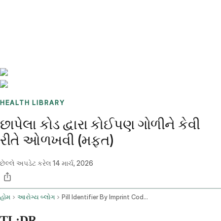
Benchmarks
Stories
FAQ
Sign up / Log in
HEALTH LIBRARY
છાપેલા કોડ દ્વારા કોઈપણ ગોળીને કેવી
રીતે ઓળખવી (મફત)
છેલ્લે અપડેટ કરેલ
14 માર્ચ, 2026
હોમ
આરોગ્ય બ્લોગ
Pill Identifier By Imprint Code Free
TL;DR