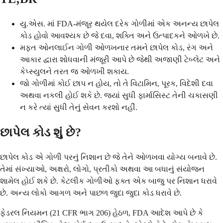
યુ.એસ. માં FDA-મંજૂર થયેલ દરેક ગોળીમાં એક અનન્ય છાપેલ
કોડ હોવો આવશ્યક છે જે દવા, શક્તિ અને ઉત્પાદકને ઓળખે છે.
મફત ઓનલાઈન ગોળી ઓળખનાર તમને છાપેલ કોડ, રંગ અને
આકાર દ્વારા શોધવાની મંજૂરી આપે છે જેથી અજાણી ટેબ્લેટ અને
કેપ્સ્યુલને તરત જ ઓળખી શકાય.
જો ગોળીમાં કોઈ છાપ ન હોય, તો તે વિટામિન, પૂરક, વિદેશી દવા
અથવા નકલી હોઈ શકે છે. જ્યાં સુધી ફાર્માસિસ્ટ તેની ચકાસણી
ન કરે ત્યાં સુધી તેનું સેવન કરશો નહીં.
છાપેલ કોડ શું છે?
છાપેલ કોડ એ ગોળી પરનું નિશાન છે જે તેને ઓળખવા યોગ્ય બનાવે છે.
તેમાં સંખ્યાઓ, અક્ષરો, લોગો, પ્રતીકો અથવા આ બધાનું સંયોજન
શામેલ હોઈ શકે છે. કેટલીક ગોળીઓ ફક્ત એક બાજુ પર નિશાન ધરાવે
છે. અન્ય લોકો આગળ અને પાછળ જુદા જુદા કોડ ધરાવે છે.
ફેડરલ નિયમન (21 CFR ભાગ 206) હેઠળ, FDA આદેશ આપે છે કે