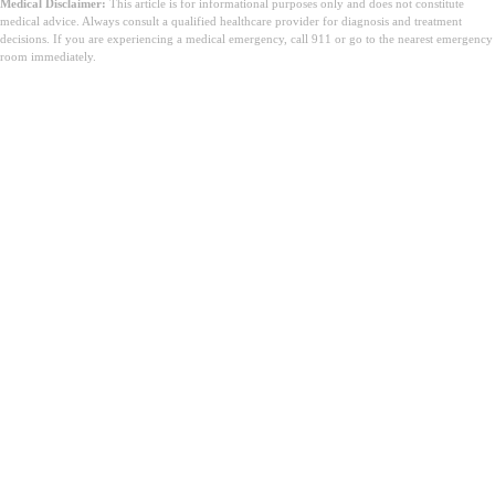
Medical Disclaimer:
This article is for informational purposes only and does not constitute
medical advice. Always consult a qualified healthcare provider for diagnosis and treatment
decisions. If you are experiencing a medical emergency, call 911 or go to the nearest emergency
room immediately.