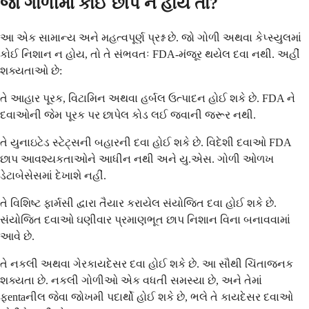
જો ગોળીમાં કોઈ છાપ ન હોય તો?
આ એક સામાન્ય અને મહત્વપૂર્ણ પ્રશ્ન છે. જો ગોળી અથવા કેપ્સ્યુલમાં
કોઈ નિશાન ન હોય, તો તે સંભવતઃ FDA-મંજૂર થયેલ દવા નથી. અહીં
શક્યતાઓ છે:
તે આહાર પૂરક, વિટામિન અથવા હર્બલ ઉત્પાદન હોઈ શકે છે. FDA ને
દવાઓની જેમ પૂરક પર છાપેલ કોડ લઈ જવાની જરૂર નથી.
તે યુનાઇટેડ સ્ટેટ્સની બહારની દવા હોઈ શકે છે. વિદેશી દવાઓ FDA
છાપ આવશ્યકતાઓને આધીન નથી અને યુ.એસ. ગોળી ઓળખ
ડેટાબેસેસમાં દેખાશે નહીં.
તે વિશિષ્ટ ફાર્મસી દ્વારા તૈયાર કરાયેલ સંયોજિત દવા હોઈ શકે છે.
સંયોજિત દવાઓ ઘણીવાર પ્રમાણભૂત છાપ નિશાન વિના બનાવવામાં
આવે છે.
તે નકલી અથવા ગેરકાયદેસર દવા હોઈ શકે છે. આ સૌથી ચિંતાજનક
શક્યતા છે. નકલી ગોળીઓ એક વધતી સમસ્યા છે, અને તેમાં
ફentaનીલ જેવા જોખમી પદાર્થો હોઈ શકે છે, ભલે તે કાયદેસર દવાઓ