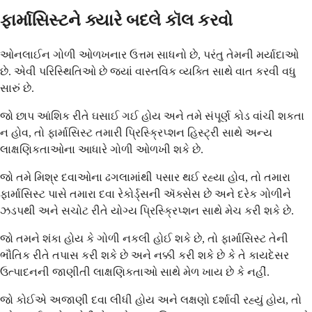
ફાર્માસિસ્ટને ક્યારે બદલે કૉલ કરવો
ઓનલાઈન ગોળી ઓળખનાર ઉત્તમ સાધનો છે, પરંતુ તેમની મર્યાદાઓ
છે. એવી પરિસ્થિતિઓ છે જ્યાં વાસ્તવિક વ્યક્તિ સાથે વાત કરવી વધુ
સારું છે.
જો છાપ આંશિક રીતે ઘસાઈ ગઈ હોય અને તમે સંપૂર્ણ કોડ વાંચી શકતા
ન હોવ, તો ફાર્માસિસ્ટ તમારી પ્રિસ્ક્રિપ્શન હિસ્ટ્રી સાથે અન્ય
લાક્ષણિકતાઓના આધારે ગોળી ઓળખી શકે છે.
જો તમે મિશ્ર દવાઓના ઢગલામાંથી પસાર થઈ રહ્યા હોવ, તો તમારા
ફાર્માસિસ્ટ પાસે તમારા દવા રેકોર્ડ્સની ઍક્સેસ છે અને દરેક ગોળીને
ઝડપથી અને સચોટ રીતે યોગ્ય પ્રિસ્ક્રિપ્શન સાથે મેચ કરી શકે છે.
જો તમને શંકા હોય કે ગોળી નકલી હોઈ શકે છે, તો ફાર્માસિસ્ટ તેની
ભૌતિક રીતે તપાસ કરી શકે છે અને નક્કી કરી શકે છે કે તે કાયદેસર
ઉત્પાદનની જાણીતી લાક્ષણિકતાઓ સાથે મેળ ખાય છે કે નહીં.
જો કોઈએ અજાણી દવા લીધી હોય અને લક્ષણો દર્શાવી રહ્યું હોય, તો