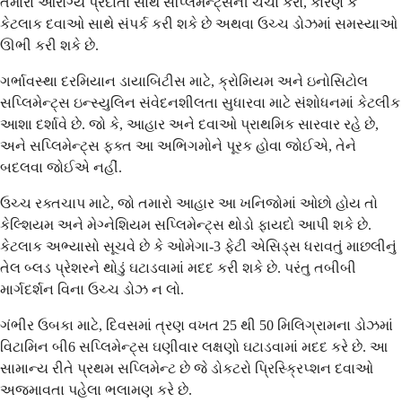
તમારા આરોગ્ય પ્રદાતા સાથે સપ્લિમેન્ટ્સની ચર્ચા કરો, કારણ કે
કેટલાક દવાઓ સાથે સંપર્ક કરી શકે છે અથવા ઉચ્ચ ડોઝમાં સમસ્યાઓ
ઊભી કરી શકે છે.
ગર્ભાવસ્થા દરમિયાન ડાયાબિટીસ માટે, ક્રોમિયમ અને ઇનોસિટોલ
સપ્લિમેન્ટ્સ ઇન્સ્યુલિન સંવેદનશીલતા સુધારવા માટે સંશોધનમાં કેટલીક
આશા દર્શાવે છે. જો કે, આહાર અને દવાઓ પ્રાથમિક સારવાર રહે છે,
અને સપ્લિમેન્ટ્સ ફક્ત આ અભિગમોને પૂરક હોવા જોઈએ, તેને
બદલવા જોઈએ નહીં.
ઉચ્ચ રક્તચાપ માટે, જો તમારો આહાર આ ખનિજોમાં ઓછો હોય તો
કેલ્શિયમ અને મેગ્નેશિયમ સપ્લિમેન્ટ્સ થોડો ફાયદો આપી શકે છે.
કેટલાક અભ્યાસો સૂચવે છે કે ઓમેગા-3 ફેટી એસિડ્સ ધરાવતું માછલીનું
તેલ બ્લડ પ્રેશરને થોડું ઘટાડવામાં મદદ કરી શકે છે. પરંતુ તબીબી
માર્ગદર્શન વિના ઉચ્ચ ડોઝ ન લો.
ગંભીર ઉબકા માટે, દિવસમાં ત્રણ વખત 25 થી 50 મિલિગ્રામના ડોઝમાં
વિટામિન બી6 સપ્લિમેન્ટ્સ ઘણીવાર લક્ષણો ઘટાડવામાં મદદ કરે છે. આ
સામાન્ય રીતે પ્રથમ સપ્લિમેન્ટ છે જે ડોકટરો પ્રિસ્ક્રિપ્શન દવાઓ
અજમાવતા પહેલા ભલામણ કરે છે.