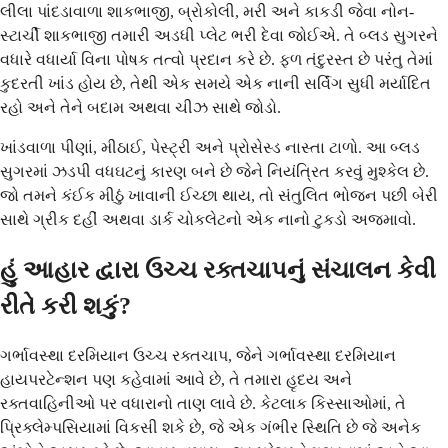
લીલા પાંદડાવાળા શાકભાજી, બ્રોકોલી, મરી અને કાકડી જેવા નોન-
સ્ટાર્ચી શાકભાજી તમારી અડધી પ્લેટ ભરી દેવા જોઈએ. તે બ્લડ સુગરને
વધારે વધાર્યા વિના પોષક તત્વો પ્રદાન કરે છે. ફળ તંદુરસ્ત છે પરંતુ તેમાં
કુદરતી ખાંડ હોય છે, તેથી એક સમયે એક નાની સર્વિંગ સુધી મર્યાદિત
રહો અને તેને બદામ અથવા ચીઝ સાથે જોડો.
ખાંડવાળા પીણાં, મીઠાઈ, પેસ્ટ્રી અને પ્રોસેસ્ડ નાસ્તા ટાળો. આ બ્લડ
સુગરમાં ઝડપી વધઘટનું કારણ બને છે જેને નિયંત્રિત કરવું મુશ્કેલ છે.
જો તમને કંઈક મીઠું ખાવાની ઈચ્છા થાય, તો સંતુલિત ભોજન પછી બેરી
સાથે ગ્રીક દહીં અથવા ડાર્ક ચોકલેટનો એક નાનો ટુકડો અજમાવો.
હું આહાર દ્વારા ઉચ્ચ રક્તચાપનું સંચાલન કેવી
રીતે કરી શકું?
ગર્ભાવસ્થા દરમિયાન ઉચ્ચ રક્તચાપ, જેને ગર્ભાવસ્થા દરમિયાન
હાયપરટેન્શન પણ કહેવામાં આવે છે, તે તમારા હૃદય અને
રક્તવાહિનીઓ પર વધારાનો તાણ લાવે છે. કેટલાક કિસ્સાઓમાં, તે
પ્રિક્લેમ્પસિયામાં વિકસી શકે છે, જે એક ગંભીર સ્થિતિ છે જે અનેક