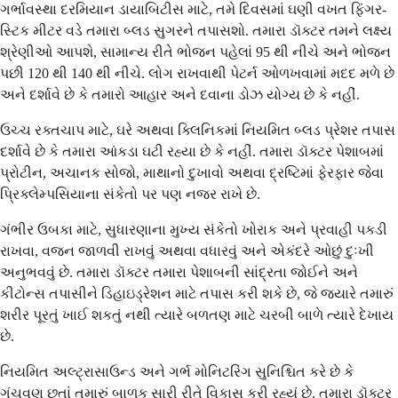
ગર્ભાવસ્થા દરમિયાન ડાયાબિટીસ માટે, તમે દિવસમાં ઘણી વખત ફિંગર-
સ્ટિક મીટર વડે તમારા બ્લડ સુગરને તપાસશો. તમારા ડૉક્ટર તમને લક્ષ્ય
શ્રેણીઓ આપશે, સામાન્ય રીતે ભોજન પહેલાં 95 થી નીચે અને ભોજન
પછી 120 થી 140 થી નીચે. લોગ રાખવાથી પેટર્ન ઓળખવામાં મદદ મળે છે
અને દર્શાવે છે કે તમારો આહાર અને દવાના ડોઝ યોગ્ય છે કે નહીં.
ઉચ્ચ રક્તચાપ માટે, ઘરે અથવા ક્લિનિકમાં નિયમિત બ્લડ પ્રેશર તપાસ
દર્શાવે છે કે તમારા આંકડા ઘટી રહ્યા છે કે નહીં. તમારા ડૉક્ટર પેશાબમાં
પ્રોટીન, અચાનક સોજો, માથાનો દુખાવો અથવા દ્રષ્ટિમાં ફેરફાર જેવા
પ્રિક્લેમ્પસિયાના સંકેતો પર પણ નજર રાખે છે.
ગંભીર ઉબકા માટે, સુધારણાના મુખ્ય સંકેતો ખોરાક અને પ્રવાહી પકડી
રાખવા, વજન જાળવી રાખવું અથવા વધારવું અને એકંદરે ઓછું દુઃખી
અનુભવવું છે. તમારા ડૉક્ટર તમારા પેશાબની સાંદ્રતા જોઈને અને
કીટોન્સ તપાસીને ડિહાઇડ્રેશન માટે તપાસ કરી શકે છે, જે જ્યારે તમારું
શરીર પૂરતું ખાઈ શકતું નથી ત્યારે બળતણ માટે ચરબી બાળે ત્યારે દેખાય
છે.
નિયમિત અલ્ટ્રાસાઉન્ડ અને ગર્ભ મોનિટરિંગ સુનિશ્ચિત કરે છે કે
ગૂંચવણ છતાં તમારું બાળક સારી રીતે વિકાસ કરી રહ્યું છે. તમારા ડૉક્ટર