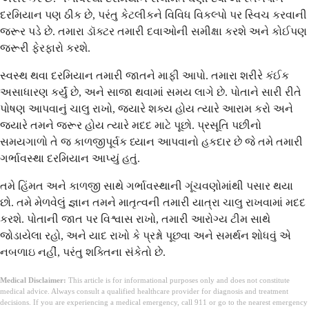
દરમિયાન પણ ઠીક છે, પરંતુ કેટલીકને વિવિધ વિકલ્પો પર સ્વિચ કરવાની
જરૂર પડે છે. તમારા ડૉક્ટર તમારી દવાઓની સમીક્ષા કરશે અને કોઈપણ
જરૂરી ફેરફારો કરશે.
સ્વસ્થ થવા દરમિયાન તમારી જાતને માફી આપો. તમારા શરીરે કંઈક
અસાધારણ કર્યું છે, અને સાજા થવામાં સમય લાગે છે. પોતાને સારી રીતે
પોષણ આપવાનું ચાલુ રાખો, જ્યારે શક્ય હોય ત્યારે આરામ કરો અને
જ્યારે તમને જરૂર હોય ત્યારે મદદ માટે પૂછો. પ્રસૂતિ પછીનો
સમયગાળો તે જ કાળજીપૂર્વક ધ્યાન આપવાનો હકદાર છે જે તમે તમારી
ગર્ભાવસ્થા દરમિયાન આપ્યું હતું.
તમે હિંમત અને કાળજી સાથે ગર્ભાવસ્થાની ગૂંચવણોમાંથી પસાર થયા
છો. તમે મેળવેલું જ્ઞાન તમને માતૃત્વની તમારી યાત્રા ચાલુ રાખવામાં મદદ
કરશે. પોતાની જાત પર વિશ્વાસ રાખો, તમારી આરોગ્ય ટીમ સાથે
જોડાયેલા રહો, અને યાદ રાખો કે પ્રશ્નો પૂછવા અને સમર્થન શોધવું એ
નબળાઇ નહીં, પરંતુ શક્તિના સંકેતો છે.
Medical Disclaimer:
This article is for informational purposes only and does not constitute
medical advice. Always consult a qualified healthcare provider for diagnosis and treatment
decisions. If you are experiencing a medical emergency, call 911 or go to the nearest emergency