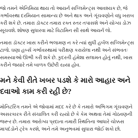
જો તમને એનિમિયા થાય તો આયર્ન સપ્લિમેન્ટ્સ આવશ્યક છે, જે
ગર્ભાવસ્થા દરમિયાન સામાન્ય છે અને થાક અને ગૂંચવણોને વધુ ખરાબ
કરી શકે છે. તમારા ડૉક્ટર તમારા રક્ત સ્તર તપાસશે અને યોગ્ય ડોઝ
સૂચવશે. શોષણ સુધારવા માટે વિટામિન સી સાથે આયર્ન લો.
તમારા ડૉક્ટર ખાસ કરીને ભલામણ ન કરે ત્યાં સુધી હર્બલ સપ્લિમેન્ટ્સ
ટાળો. ઘણા હર્બ્સ ગર્ભાવસ્થામાં પરીક્ષણ કરાયેલા નથી અને સંભવતઃ
સમસ્યાઓ ઊભી કરી શકે છે. કુદરતી હંમેશા સલામત હોતું નથી, ખાસ
કરીને જ્યારે તમે બાળક ઉછેરી રહ્યા હોવ.
મને કેવી રીતે ખબર પડશે કે મારો આહાર અને
દવાઓ કામ કરી રહી છે?
મોનિટરિંગ તમને એ જોવામાં મદદ કરે છે કે તમારો અભિગમ ગૂંચવણને
અસરકારક રીતે સંચાલિત કરી રહ્યો છે કે કેમ અથવા તેમાં ગોઠવણની
જરૂર છે. તમારા આરોગ્ય પ્રદાતા તમારી સ્થિતિના આધારે ચોક્કસ
માપદંડોને ટ્રેક કરશે, અને તમે અનુભવમાં સુધારા જોઈ શકો છો.