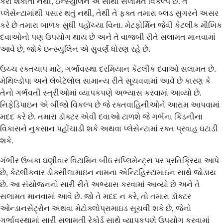
કરી શકાતો નથી, ઇન્સ્યુલિન એ સૌથી સલામત વિકલ્પ છે. તે
પ્લેસેન્ટામાંથી પસાર થતું નથી, તેથી તે ફક્ત તમારા બ્લડ સુગરને અસર
કરે છે તમારા બાળક સુધી પહોંચ્યા વિના. મેટફોર્મિન જેવી કેટલીક મૌખિક
દવાઓનો પણ ઉપયોગ થાય છે અને તે વાજબી રીતે સલામત માનવામાં
આવે છે, જોકે ઇન્સ્યુલિન એ સુવર્ણ ધોરણ રહે છે.
ઉચ્ચ રક્તચાપ માટે, ગર્ભાવસ્થા દરમિયાન કેટલીક દવાઓ સલામત છે.
મેથિલ્ડોપા અને લેબેટેલોલ સામાન્ય રીતે સૂચવવામાં આવે છે કારણ કે
તેનો ગર્ભવતી સ્ત્રીઓમાં વ્યાપકપણે અભ્યાસ કરવામાં આવ્યો છે.
નિફેડિપાઇન એ બીજો વિકલ્પ છે જે રક્તવાહિનીઓને આરામ આપવામાં
મદદ કરે છે. તમારા ડૉક્ટર એવી દવાઓ ટાળશે જે ગર્ભના કિડનીના
વિકાસને નુકસાન પહોંચાડી શકે અથવા પ્લેસેન્ટામાં રક્ત પ્રવાહ ઘટાડી
શકે.
ગંભીર ઉબકા ઘણીવાર વિટામિન બી6 સપ્લિમેન્ટ્સ પર પ્રતિક્રિયા આપે
છે, કેટલીકવાર ડોક્સીલામાઇન નામના એન્ટિહિસ્ટામાઇન સાથે જોડાય
છે. આ સંયોજનનો સારી રીતે અભ્યાસ કરવામાં આવ્યો છે અને તે
સલામત માનવામાં આવે છે. જો તે મદદ ન કરે, તો તમારા ડૉક્ટર
ઓન્ડાનસેટ્રોન અથવા મેટોક્લોપ્રામાઇડ સૂચવી શકે છે, જેનો
ગર્ભાવસ્થામાં સારી સલામતી રેકોર્ડ સાથે વ્યાપકપણે ઉપયોગ કરવામાં