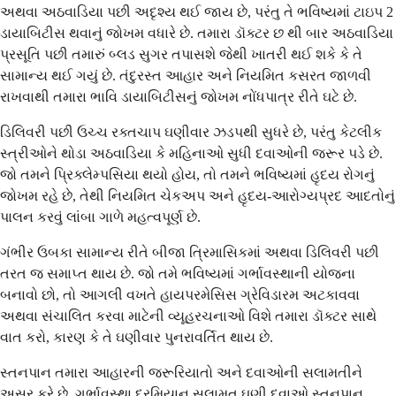
અથવા અઠવાડિયા પછી અદૃશ્ય થઈ જાય છે, પરંતુ તે ભવિષ્યમાં ટાઇપ 2
ડાયાબિટીસ થવાનું જોખમ વધારે છે. તમારા ડૉક્ટર છ થી બાર અઠવાડિયા
પ્રસૂતિ પછી તમારું બ્લડ સુગર તપાસશે જેથી ખાતરી થઈ શકે કે તે
સામાન્ય થઈ ગયું છે. તંદુરસ્ત આહાર અને નિયમિત કસરત જાળવી
રાખવાથી તમારા ભાવિ ડાયાબિટીસનું જોખમ નોંધપાત્ર રીતે ઘટે છે.
ડિલિવરી પછી ઉચ્ચ રક્તચાપ ઘણીવાર ઝડપથી સુધરે છે, પરંતુ કેટલીક
સ્ત્રીઓને થોડા અઠવાડિયા કે મહિનાઓ સુધી દવાઓની જરૂર પડે છે.
જો તમને પ્રિક્લેમ્પસિયા થયો હોય, તો તમને ભવિષ્યમાં હૃદય રોગનું
જોખમ રહે છે, તેથી નિયમિત ચેકઅપ અને હૃદય-આરોગ્યપ્રદ આદતોનું
પાલન કરવું લાંબા ગાળે મહત્વપૂર્ણ છે.
ગંભીર ઉબકા સામાન્ય રીતે બીજા ત્રિમાસિકમાં અથવા ડિલિવરી પછી
તરત જ સમાપ્ત થાય છે. જો તમે ભવિષ્યમાં ગર્ભાવસ્થાની યોજના
બનાવો છો, તો આગલી વખતે હાયપરમેસિસ ગ્રેવિડારમ અટકાવવા
અથવા સંચાલિત કરવા માટેની વ્યૂહરચનાઓ વિશે તમારા ડૉક્ટર સાથે
વાત કરો, કારણ કે તે ઘણીવાર પુનરાવર્તિત થાય છે.
સ્તનપાન તમારા આહારની જરૂરિયાતો અને દવાઓની સલામતીને
અસર કરે છે. ગર્ભાવસ્થા દરમિયાન સલામત ઘણી દવાઓ સ્તનપાન