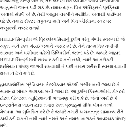
ખંજવાળનું કારણ બને છે, તેને લક્ષણો ઘટાડવા માટે ઓછા ચરબીવાળા
આહારની જરૂર પડી શકે છે. તમારું યકૃત પિત્ત એસિડ્સને પ્રક્રિયા
કરવામાં સંઘર્ષ કરે છે, તેથી આહાર ચરબીને મર્યાદિત કરવાથી કાર્યભાર
ઘટે છે. તમારા ડૉક્ટર યકૃતના કાર્ય અને પિત્ત એસિડના સ્તર પર
નજીકથી નજર રાખશે.
HELLP સિન્ડ્રોમ એ પ્રિક્લેમ્પસિયાનું દુર્લભ પરંતુ ગંભીર સ્વરૂપ છે જે
યકૃત અને રક્ત ગંઠાઈ જવાને અસર કરે છે. તેને તાત્કાલિક તબીબી
સારવાર અને ઘણીવાર વહેલી ડિલિવરીની જરૂર પડે છે. જ્યારે આહાર
HELLP સિન્ડ્રોમની સારવાર કરી શકતો નથી, ત્યારે આ કટોકટી
દરમિયાન પોષણ જાળવી રાખવાથી તે પછી તમારા શરીરની સ્વસ્થ થવાની
ક્ષમતાને ટેકો મળે છે.
હાયપરમેસિસ ગ્રેવિડારમ કેટલીકવાર એટલી ગંભીર બની જાય છે કે
સામાન્ય ખોરાક અશક્ય બની જાય છે. આ દુર્લભ કિસ્સાઓમાં, ડોકટરો
ટોટલ પેરેન્ટરલ ન્યુટ્રિશનની ભલામણ કરી શકે છે, જેનો અર્થ છે કે
ઇન્ટ્રાવેનસ લાઇન દ્વારા તમારા રક્ત પ્રવાહમાં સીધા પોષક તત્વો
મેળવવા. આ સુનિશ્ચિત કરે છે કે જ્યારે તમારી પાચનતંત્ર સામાન્ય રીતે
કાર્ય કરી શકતી નથી ત્યારે તમને અને તમારા બાળકને આવશ્યક પોષણ
મળે.