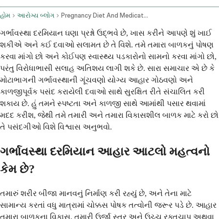
હોમ
આરોગ્ય બ્લોગ
Pregnancy Diet And Medication Managing Complications
ગર્ભાવસ્થા દરમિયાન ઘણા પ્રશ્નો ઉદ્ભવે છે, ખાસ કરીને આપણે શું ખાઈ
શકીએ અને કઈ દવાઓ સલામત છે તે વિશે. તમે તમારા બાળકનું પોષણ
કરવા માંગો છો અને કોઈપણ સ્વાસ્થ્ય પડકારોનો સામનો કરવા માંગો છો,
પરંતુ વિરોધાભાસી સલાહ અતિશય લાગી શકે છે. સારા સમાચાર એ છે કે
મોટાભાગની ગર્ભાવસ્થાની ગૂંચવણો યોગ્ય આહાર ગોઠવણો અને
કાળજીપૂર્વક પસંદ કરાયેલી દવાઓ સાથે સુરક્ષિત રીતે સંચાલિત કરી
શકાય છે. હું તમને સ્પષ્ટતા અને કાળજી સાથે આમાંથી પસાર થવામાં
મદદ કરીશ, જેથી તમે તમારી અને તમારા વિકાસશીલ બાળક માટે કરો છો
તે પસંદગીઓ વિશે વિશ્વાસ અનુભવો.
ગર્ભાવસ્થા દરમિયાન આહાર આટલો મહત્વનો
કેમ છે?
તમારું શરીર બીજા માનવનું નિર્માણ કરી રહ્યું છે, અને તેના માટે
સામાન્ય કરતાં વધુ માત્રામાં ચોક્કસ પોષક તત્વોની જરૂર પડે છે. આહાર
તમારા બાળકના વિકાસ, તમારી ઉર્જા સ્તર અને ઉચ્ચ રક્તચાપ અથવા