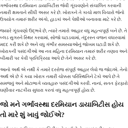
ગર્ભાવસ્થા દરમિયાન ડાયાબિટીસ જેવી ગૂંચવણોને સંચાલિત કરવાની
તમારી ક્ષમતાને સીધી અસર કરે છે. ખોરાકને તે કાચો માલ વિચારો જેનો
ઉપયોગ તમારું શરીર અંગો, હાડકાં અને પેશીઓ બનાવવા માટે કરે છે.
જ્યારે ગૂંચવણો ઉદ્ભવે છે, ત્યારે તમારો આહાર વધુ મહત્વપૂર્ણ બને છે. તે
બ્લડ સુગરને સ્થિર કરવામાં, સોજો ઘટાડવામાં, તંદુરસ્ત વજન વધારવામાં
મદદ કરી શકે છે અને વધુ ગંભીર સમસ્યાઓનું જોખમ ઘટાડી શકે છે.
ખોરાકની પસંદગીઓ આ નવ મહિના દરમિયાન તમારું શરીર તણાવ અને
બીમારી પર કેવી પ્રતિક્રિયા આપે છે તેને અસર કરે છે.
આનો અર્થ એ નથી કે તમારે દરરોજ સંપૂર્ણ આહાર લેવો જ જોઇએ. તેનો
અર્થ એ છે કે કયા ખોરાક તમારી ચોક્કસ પરિસ્થિતિને ટેકો આપે છે તે
સમજવું અને મોટાભાગે વ્યવહારુ પસંદગીઓ કરવી. નાનાં, સતત ફેરફારો
ઘણીવાર નાટકીય સુધારા કરતાં વધુ મહત્વપૂર્ણ હોય છે.
જો મને ગર્ભાવસ્થા દરમિયાન ડાયાબિટીસ હોય
તો મારે શું ખાવું જોઈએ?