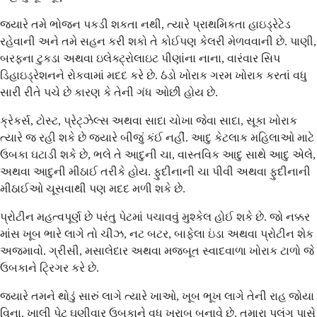
જ્યારે તમે ભોજન પકડી શકતા નથી, ત્યારે પ્રાથમિકતા હાઇડ્રેટેડ
રહેવાની અને તમે સહન કરી શકો તે કોઈપણ કેલરી મેળવવાની છે. પાણી,
બરફના ટુકડા અથવા ઇલેક્ટ્રોલાઇટ પીણાંના નાના, વારંવાર સિપ
ડિહાઇડ્રેશનને રોકવામાં મદદ કરે છે. ઠંડો ખોરાક ગરમ ખોરાક કરતાં વધુ
સારી રીતે પચે છે કારણ કે તેની ગંધ ઓછી હોય છે.
ક્રેકર્સ, ટોસ્ટ, પ્રેટ્ઝેલ્સ અથવા સાદા ચોખા જેવા સાદા, સૂકા ખોરાક
ત્યારે જ રહી શકે છે જ્યારે બીજું કંઈ નહીં. આદુ કેટલાક મહિલાઓ માટે
ઉબકા ઘટાડી શકે છે, ભલે તે આદુની ચા, વાસ્તવિક આદુ સાથે આદુ એલે,
અથવા આદુની મીઠાઈ તરીકે હોય. ફુદીનાની ચા પીવી અથવા ફુદીનાની
મીઠાઈઓ ચૂસવાથી પણ મદદ મળી શકે છે.
પ્રોટીન મહત્વપૂર્ણ છે પરંતુ પેટમાં પચાવવું મુશ્કેલ હોઈ શકે છે. જો નક્કર
માંસ ખૂબ ભારે લાગે તો ચીઝ, નટ બટર, બાફેલા ઇંડા અથવા પ્રોટીન શેક
અજમાવો. ગ્રીસી, મસાલેદાર અથવા મજબૂત સ્વાદવાળા ખોરાક ટાળો જે
ઉબકાને ટ્રિગર કરે છે.
જ્યારે તમને થોડું સારું લાગે ત્યારે ખાઓ, ખૂબ ભૂખ લાગે તેની રાહ જોયા
વિના. ખાલી પેટ ઘણીવાર ઉબકાને વધુ ખરાબ બનાવે છે. તમારા પલંગ પાસે