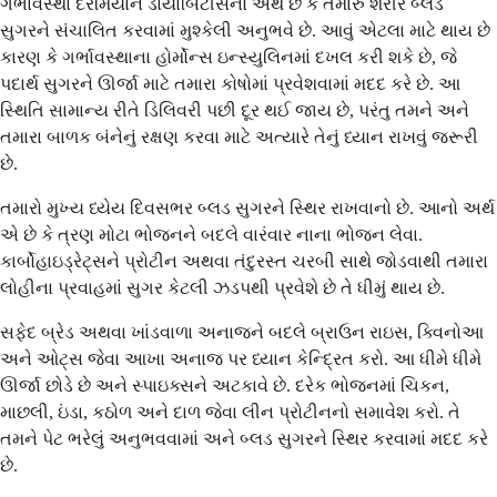
ગર્ભાવસ્થા દરમિયાન ડાયાબિટીસનો અર્થ છે કે તમારું શરીર બ્લડ
સુગરને સંચાલિત કરવામાં મુશ્કેલી અનુભવે છે. આવું એટલા માટે થાય છે
કારણ કે ગર્ભાવસ્થાના હોર્મોન્સ ઇન્સ્યુલિનમાં દખલ કરી શકે છે, જે
પદાર્થ સુગરને ઊર્જા માટે તમારા કોષોમાં પ્રવેશવામાં મદદ કરે છે. આ
સ્થિતિ સામાન્ય રીતે ડિલિવરી પછી દૂર થઈ જાય છે, પરંતુ તમને અને
તમારા બાળક બંનેનું રક્ષણ કરવા માટે અત્યારે તેનું ધ્યાન રાખવું જરૂરી
છે.
તમારો મુખ્ય ધ્યેય દિવસભર બ્લડ સુગરને સ્થિર રાખવાનો છે. આનો અર્થ
એ છે કે ત્રણ મોટા ભોજનને બદલે વારંવાર નાના ભોજન લેવા.
કાર્બોહાઇડ્રેટ્સને પ્રોટીન અથવા તંદુરસ્ત ચરબી સાથે જોડવાથી તમારા
લોહીના પ્રવાહમાં સુગર કેટલી ઝડપથી પ્રવેશે છે તે ધીમું થાય છે.
સફેદ બ્રેડ અથવા ખાંડવાળા અનાજને બદલે બ્રાઉન રાઇસ, ક્વિનોઆ
અને ઓટ્સ જેવા આખા અનાજ પર ધ્યાન કેન્દ્રિત કરો. આ ધીમે ધીમે
ઊર્જા છોડે છે અને સ્પાઇક્સને અટકાવે છે. દરેક ભોજનમાં ચિકન,
માછલી, ઇંડા, કઠોળ અને દાળ જેવા લીન પ્રોટીનનો સમાવેશ કરો. તે
તમને પેટ ભરેલું અનુભવવામાં અને બ્લડ સુગરને સ્થિર કરવામાં મદદ કરે
છે.