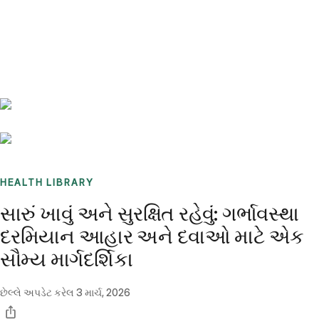
Benchmarks
Stories
FAQ
Sign up / Log in
HEALTH LIBRARY
સારું ખાવું અને સુરક્ષિત રહેવું: ગર્ભાવસ્થા
દરમિયાન આહાર અને દવાઓ માટે એક
સૌમ્ય માર્ગદર્શિકા
છેલ્લે અપડેટ કરેલ
3 માર્ચ, 2026