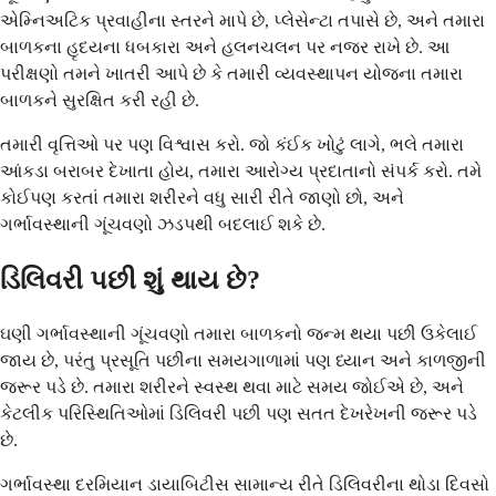
એમ્નિઅટિક પ્રવાહીના સ્તરને માપે છે, પ્લેસેન્ટા તપાસે છે, અને તમારા
બાળકના હૃદયના ધબકારા અને હલનચલન પર નજર રાખે છે. આ
પરીક્ષણો તમને ખાતરી આપે છે કે તમારી વ્યવસ્થાપન યોજના તમારા
બાળકને સુરક્ષિત કરી રહી છે.
તમારી વૃત્તિઓ પર પણ વિશ્વાસ કરો. જો કંઈક ખોટું લાગે, ભલે તમારા
આંકડા બરાબર દેખાતા હોય, તમારા આરોગ્ય પ્રદાતાનો સંપર્ક કરો. તમે
કોઈપણ કરતાં તમારા શરીરને વધુ સારી રીતે જાણો છો, અને
ગર્ભાવસ્થાની ગૂંચવણો ઝડપથી બદલાઈ શકે છે.
ડિલિવરી પછી શું થાય છે?
ઘણી ગર્ભાવસ્થાની ગૂંચવણો તમારા બાળકનો જન્મ થયા પછી ઉકેલાઈ
જાય છે, પરંતુ પ્રસૂતિ પછીના સમયગાળામાં પણ ધ્યાન અને કાળજીની
જરૂર પડે છે. તમારા શરીરને સ્વસ્થ થવા માટે સમય જોઈએ છે, અને
કેટલીક પરિસ્થિતિઓમાં ડિલિવરી પછી પણ સતત દેખરેખની જરૂર પડે
છે.
ગર્ભાવસ્થા દરમિયાન ડાયાબિટીસ સામાન્ય રીતે ડિલિવરીના થોડા દિવસો