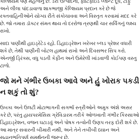
કેલ્શિયમ પણ મહત્વનું છે. ડેરી ઉત્પાદનો, ફોર્ટિફાઇડ પ્લાન્ટ દૂધ, ટોફુ
અને લીલા પાંદડાવાળા શાકભાજી કેલ્શિયમ પ્રદાન કરે છે જે
રક્તવાહિનીઓને યોગ્ય રીતે સંકોચાવવા અને વિસ્તૃત કરવામાં મદદ કરે
છે. જો તમારા ડૉક્ટર સંમત થાય તો દરરોજ ત્રણથી ચાર સર્વિંગનું લક્ષ્ય
રાખો.
સાદા પાણીથી હાઇડ્રેટેડ રહો. ડિહાઇડ્રેશન ખરેખર બ્લડ પ્રેશર વધારી
શકે છે, તેથી પાણીની બોટલ હાથમાં રાખો અને દિવસભર સિપ કરો.
એનર્જી ડ્રિંક્સ, વધુ પડતી કેફીન અને ઉમેરેલી ખાંડવાળી કોઈપણ વસ્તુ
ટાળો.
જો મને ગંભીર ઉબકા આવે અને હું ખોરાક પકડી
ન શકું તો શું?
ઉબકા અને ઉલટી મોટાભાગની સગર્ભા સ્ત્રીઓને અમુક અંશે અસર
કરે છે, પરંતુ હાયપરમેસિસ ગ્રેવિડારમ તરીકે ઓળખાતી ગંભીર કિસ્સાઓ
ડિહાઇડ્રેશન, વજન ઘટાડવું અને પોષક તત્વોની ઉણપ તરફ દોરી શકે છે.
આ માત્ર સવારની બીમારી નથી, અને તેને તબીબી ધ્યાન અને
સહાનુભૂતિપૂર્ણ સમર્થનની જરૂર છે.