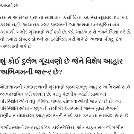
આવ્યો છે.
તમારા આરોગ્ય પ્રદાતા સાથે વાત કર્યા વિના ક્યારેય સૂચવેલ દવા બંધ
કરશો નહીં. અચાનક બ્લડ પ્રેશરની દવા અથવા ઇન્સ્યુલિન બંધ
કરવાથી ગંભીર ગૂંચવણો થઈ શકે છે. જો આડઅસરો તમને ચિંતા કરે છે,
તો તમારા ડૉક્ટર ડોઝને સમાયોજિત કરી શકે છે અથવા બીજી દવા
અજમાવી શકે છે.
શું કોઈ દુર્લભ ગૂંચવણો છે જેને વિશેષ આહાર
અભિગમની જરૂર છે?
મોટાભાગની ગર્ભાવસ્થાની ગૂંચવણો પ્રમાણભૂત આહાર અભિગમો સાથે
વ્યવસ્થાપિત કરી શકાય છે, પરંતુ કેટલીક ઓછી સામાન્ય
પરિસ્થિતિઓને વધુ વિશિષ્ટ પોષણ યોજનાઓની જરૂર પડે છે. આ
પરિસ્થિતિઓમાં નજીકની તબીબી દેખરેખની જરૂર હોય છે અને
ઘણીવાર નોંધાયેલા આહારશાસ્ત્રી સાથે કામ કરવાનો સમાવેશ થાય છે.
ગર્ભાવસ્થાનો ઇન્ટ્રાહેપેટિક કોલેસ્ટેસિસ, એક યકૃત રોગ જે ગંભીર