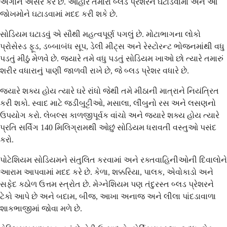
અંગોને અસર કરે છે. આહાર તમારા બ્લડ પ્રેશરને ઘટાડવામાં અને આ
જોખમોને ઘટાડવામાં મદદ કરી શકે છે.
સોડિયમ ઘટાડવું એ સૌથી મહત્વપૂર્ણ પગલું છે. મોટાભાગના લોકો
પ્રોસેસ્ડ ફૂડ, ડબ્બાબંધ સૂપ, ડેલી મીટ્સ અને રેસ્ટોરન્ટ ભોજનમાંથી વધુ
પડતું મીઠું મેળવે છે. જ્યારે તમે વધુ પડતું સોડિયમ ખાઓ છો ત્યારે તમારું
શરીર વધારાનું પાણી જાળવી રાખે છે, જે બ્લડ પ્રેશર વધારે છે.
જ્યારે શક્ય હોય ત્યારે ઘરે રાંધો જેથી તમે મીઠાની માત્રાને નિયંત્રિત
કરી શકો. સ્વાદ માટે જડીબુટ્ટીઓ, મસાલા, લીંબુનો રસ અને લસણનો
ઉપયોગ કરો. લેબલ્સ કાળજીપૂર્વક વાંચો અને જ્યારે શક્ય હોય ત્યારે
પ્રતિ સર્વિંગ 140 મિલિગ્રામથી ઓછું સોડિયમ ધરાવતી વસ્તુઓ પસંદ
કરો.
પોટેશિયમ સોડિયમને સંતુલિત કરવામાં અને રક્તવાહિનીઓની દિવાલોને
આરામ આપવામાં મદદ કરે છે. કેળા, શક્કરિયા, પાલક, એવોકાડો અને
સફેદ કઠોળ ઉત્તમ સ્ત્રોત છે. મેગ્નેશિયમ પણ તંદુરસ્ત બ્લડ પ્રેશરને
ટેકો આપે છે અને બદામ, બીજ, આખા અનાજ અને લીલા પાંદડાવાળા
શાકભાજીમાં જોવા મળે છે.