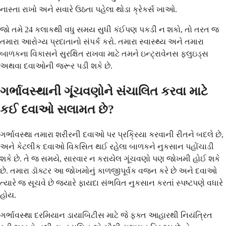
નાસ્તા રાખો અને સવારે ઉઠતા પહેલા થોડા ક્રેકર્સ ખાઓ.
જો તમે 24 કલાકથી વધુ સમય સુધી કંઈપણ પકડી ન શકો, તો તરત જ
તમારા આરોગ્ય પ્રદાતાનો સંપર્ક કરો. તમારા સ્વાસ્થ્ય અને તમારા
બાળકના વિકાસને સુરક્ષિત રાખવા માટે તમને ઇન્ટ્રાવેનસ ફ્લુઇડ્સ
અથવા દવાઓની જરૂર પડી શકે છે.
ગર્ભાવસ્થાની ગૂંચવણોને સંચાલિત કરવા માટે
કઈ દવાઓ સલામત છે?
ગર્ભાવસ્થા તમારા શરીરની દવાઓ પર પ્રક્રિયા કરવાની રીતને બદલે છે,
અને કેટલીક દવાઓ વિકસિત થઈ રહેલા બાળકને નુકસાન પહોંચાડી
શકે છે. તે જ સમયે, સારવાર ન કરાયેલ ગૂંચવણો પણ જોખમી હોઈ શકે
છે. તમારા ડૉક્ટર આ જોખમોનું કાળજીપૂર્વક વજન કરે છે અને દવાઓ
ત્યારે જ સૂચવે છે જ્યારે ફાયદા સંભવિત નુકસાન કરતાં સ્પષ્ટપણે વધારે
હોય.
ગર્ભાવસ્થા દરમિયાન ડાયાબિટીસ માટે જે ફક્ત આહારથી નિયંત્રિત