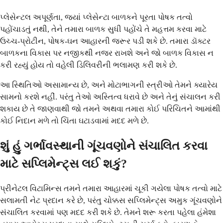
પ્લેસેન્ટલ અપૂર્ણતા, જ્યાં પ્લેસેન્ટા બાળકને પૂરતા પોષક તત્વો
પહોંચાડતું નથી, તેને તમારા બાળક સુધી પહોંચે તે મહત્તમ કરવા માટે
ઉચ્ચ-પ્રોટીન, પોષક-ઘન આહારની જરૂર પડી શકે છે. તમારા ડૉક્ટર
બાળકના વિકાસ પર નજીકથી નજર રાખશે અને જો બાળક વિકાસ ન
કરી રહ્યું હોય તો વહેલી ડિલિવરીની ભલામણ કરી શકે છે.
આ સ્થિતિઓ અસામાન્ય છે, અને મોટાભાગની સ્ત્રીઓ તેમને ક્યારેય
સામનો કરશે નહીં. પરંતુ તેઓ અસ્તિત્વ ધરાવે છે અને તેનું સંચાલન કરી
શકાય છે તે જાણવાથી જો તમને અથવા તમારા કોઈ પરિચિતને આમાંથી
કોઈ નિદાન મળે તો ચિંતા ઘટાડવામાં મદદ મળે છે.
શું હું ગર્ભાવસ્થાની ગૂંચવણોને સંચાલિત કરવા
માટે સપ્લિમેન્ટ્સ લઈ શકું?
પ્રીનેટલ વિટામિન્સ તમને તમારા આહારમાં ચૂકી ગયેલા પોષક તત્વો માટે
સલામતી નેટ પ્રદાન કરે છે, પરંતુ ચોક્કસ સપ્લિમેન્ટ્સ અમુક ગૂંચવણોને
સંચાલિત કરવામાં પણ મદદ કરી શકે છે. તેમને શરૂ કરતા પહેલા હંમેશા